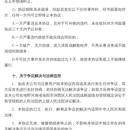
至五年期满时止。
2）协议期限虽未届满，但如若发生以下任何事件时，经书面通知对
方，任何一方均可立即终止本协议：
A.一方严重违反本协议，且对于可补救的违约，未在收到对方书面通
知后三十天内予以补救；
B.一方严重违约致使不能实现合同目的；
C.一方破产、无力偿债、进入清算或解散程序、不再从事业务或不能
清偿到期债务；
D.不可抗力事件发生并持续超过九十天，致使本协议客观上不能继续
履行。
十、关于争议解决与法律适用
1、如农夫公司与注册用户就本协议内容或其执行发生任何争议，双
方应首先进行友好协商；若经协商无法解决该争议，则双方应将争议提交
农夫公司在地即河南省洛阳市涧西区人民法院或根据级别管辖规定诉讼于
有管辖权的人民法院的上级人民法院诉讼解决。
2、本协议的订立、执行、解释及争议的解决均适用中华人民共和国
法律。
3、本协议无效、被撤销或者终止的，不影响本协议中独立存在的有
关解决争议方法与法律适用等条款的效力。