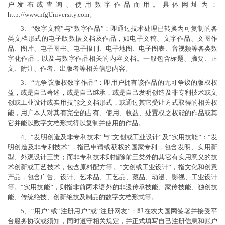
户发布或查询、使用数字作品而用。具体网址为：
http://www.nfgUniversity.com。
3、“数字文稿”与“数字作品”：即通过技术处理已转换为可复制的各
类文档形式的电子版数据文档及作品，如电子文稿、文字作品、文图作
品、图片、电子图书、电子报刊、电子地图、电子图表、音视频等各类数
字化作品，以及与数字作品相关的内容文档。一般包含标题、摘要、正
文、附注、作者、出版者等相关信息内容。
3、“无争议版权数字作品”：即用户拥有该作品的无可争议的版权权
益，或是自己著述，或是自己继承，或是自己发明创造及非专利技术或文
创或工业设计或实用技能之文档形式，或通过其它受让方式取得的相关权
能，用户本人对其有完全的占有、使用、收益、处置权之权能的作品或其
它并能以数字文档形式得以复制并使用的作品。
4、“发明创造及非专利技术”与“文创或工业设计”及“实用技能”：“发
明创造及非专利技术”，指已申请或获权的国家专利，包含发明、实用新
型、外观设计三类；而非专利技术则指除前三类外的其它有实用意义的技
术创新或工艺技术，包含原料配方等。“文创或工业设计”，指文化和创意
产品，包含广告、设计、艺术品、工艺品、藏品、动漫、影视、工业设计
等。“实用技能”，则指非前两术语外的非遗传承技能、家传技能、独创技
能、传统绝技、创新绝技及制品的数字文档形式等。
5、“用户”或“注册用户”或“注册网友”：即在农夫国网签署并接受平
台服务协议或须知，同时遵守相关规定，并正式填写自己注册信息和账户