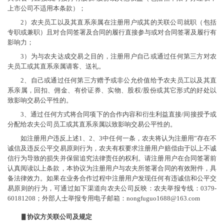
上市公司不适用本条款）；
2）农夫员工以及其直系亲属在注册用户或其的关联公司就职（包括
专职或兼职）且对合同签署及合同的履行直接参与或对合同签署及履行有
影响力；
3）为与农夫达成交易之目的，注册用户自己或通过任何第三方对农
夫员工或其直系亲属请客、送礼。
2、自己或通过任何第三方赠予或非公允价值给予农夫员工以及其直
系亲属，回扣、佣金、有价证券、实物、股权/股份或其它形式的好处以
致影响交易公平性的。
3、通过任何方式将合同项下的合作内容和衍生利益直接/间接授予或
分配给农夫公司员工或其直系亲属以致影响交易公平性的。
如注册用户违反上述1、2、3中任何一条，农夫将认为注册用”存在不
诚信及违反公平交易原则行为，农夫有权要求注册用户赔偿由于以上不诚
信行为导致的损失并保留追究法律责任的权利。请注册用户在合同签署前
认真阅读以上条款，本协议为注册用户与农夫所签署合同的有效附件，具
备法律效力。如果在业务合作过程中注册用户发现任何有违诚信和公平交
易原则的行为，可通过如下渠道向农夫公司反映：农夫举报专线：0379-
60181208；外部人士举报专用电子邮箱：nongfuguo1688@163.com
▋协议方关联公司及规定