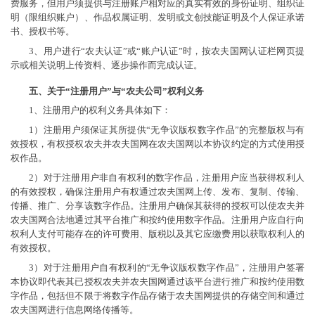
费服务，但用户须提供与注册账户相对应的真实有效的身份证明、组织证
明（限组织账户）、作品权属证明、发明或文创技能证明及个人保证承诺
书、授权书等。
3、用户进行“农夫认证”或“账户认证”时，按农夫国网认证栏网页提
示或相关说明上传资料、逐步操作而完成认证。
五、关于“注册用户”与“农夫公司”权利义务
1、注册用户的权利义务具体如下：
1）注册用户须保证其所提供“无争议版权数字作品”的完整版权与有
效授权，有权授权农夫并农夫国网在农夫国网以本协议约定的方式使用授
权作品。
2）对于注册用户非自有权利的数字作品，注册用户应当获得权利人
的有效授权，确保注册用户有权通过农夫国网上传、发布、复制、传输、
传播、推广、分享该数字作品。注册用户确保其获得的授权可以使农夫并
农夫国网合法地通过其平台推广和按约使用数字作品。注册用户应自行向
权利人支付可能存在的许可费用、版税以及其它应缴费用以获取权利人的
有效授权。
3）对于注册用户自有权利的“无争议版权数字作品”，注册用户签署
本协议即代表其已授权农夫并农夫国网通过该平台进行推广和按约使用数
字作品，包括但不限于将数字作品存储于农夫国网提供的存储空间和通过
农夫国网进行信息网络传播等。