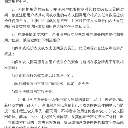
和对用户有利。
2、为保护用户的隐私，并使用户能够控制对其数据隐私设置的访
问，禁止注册用户将其访问或收集的与农夫国网用户相关的任何数据提供
给任何第三方。注册用户据此同意遵守并且不以任何方式避开由农夫设定
的所有此类数据访问限制和用户选择的任何隐私设置。
3、在农夫提出要求时，注册用户应立即向农夫并农夫国网提供相关
用户信息，以便做到如下利益维护：
1)保护或维护农夫或农夫国网及其员工、代理商等的合法权利或财产
权益；
2)保护农夫国网服务的用户或公众的安全（包括在紧急情况下采取相
应措施）；
3)防止欺诈行为或实现风险管理目的；
4)执行相关政府主管部门的要求、规定、命令等；
5)遵守法律或法定程序等。
4、注册用户与农夫关于合作中重大信息的披露、采用、表述等均应
获得双方的一致认可。注册用户可以宣传其已与农夫国网合作的事实与情
况，但未经过农夫事先书面同意，不得发布使用任何含有农夫”并农夫国
网名称、商标、logo、标记等的新闻稿、及其他宣传声明或推广材料。出
于宣传或推广目的，农夫有权发布、提及或描述农夫国网授权数字作品或