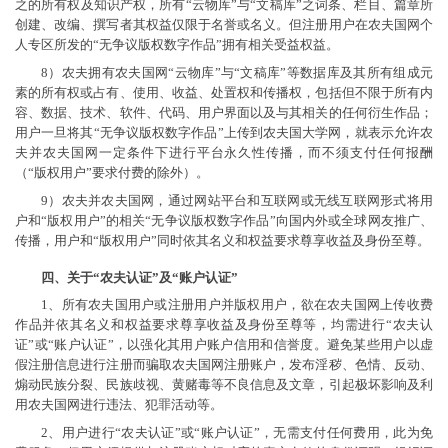
之的所有权及知识产权，所有“云物库”与“文稿库”之词条、栏目、篇章所
创建、改编、撰写者其权益仅限于名誉或名义。但注册用户在农夫国网个
人专区所发的“无争议版权数字作品”拥有相关受益权益。
8）农夫拥有农夫国网“云物库”与“文稿库”等数据库及其所有组成元
素的所有权或占有、使用、收益、处置权和传播权，包括但不限于所有内
容、数据、技术、软件、代码、用户界面以及与其相关的任何衍生作品；
用户一旦将其“无争议版权数字作品”上传到农夫国大学网，就表示允许农
夫并农夫国网一定条件下进行平台永久性传播，而不须支付任何报酬
（“版权用户”要求付费的除外）。
9）农夫并农夫国网，通过网站平台和互联网或无线互联网形式将用
户和“版权用户”的相关“无争议版权数字作品”向国内外或全球网友推广、
传播，用户和“版权用户”同时依其名义和权益要求尊享收益及身份至尊。
四、关于“农夫认证”及“账户认证”
1、所有农夫国用户或注册用户并版权用户，欲在农夫国网上传收费
作品并依其名义和权益要求尊享收益及身份至尊等，均需进行“农夫认
证”或“账户认证”，以强化其用户账户信用和信誉度。避免某些用户以虚
假注册信息进行注册而骗取农夫国网注册账户，发布淫秽、色情、反动、
煽动民族分裂、民族歧视、黄赌毒等不良信息及文章，引起极坏影响及利
用农夫国网进行违法、犯罪活动等。
2、用户进行“农夫认证”或“账户认证”，无需支付任何费用，此为免