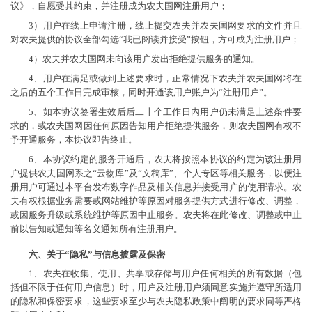
议》，自愿受其约束，并注册成为农夫国网注册用户；
3）用户在线上申请注册，线上提交农夫并农夫国网要求的文件并且
对农夫提供的协议全部勾选“我已阅读并接受”按钮，方可成为注册用户；
4）农夫并农夫国网未向该用户发出拒绝提供服务的通知。
4、用户在满足或做到上述要求时，正常情况下农夫并农夫国网将在
之后的五个工作日完成审核，同时开通该用户账户为“注册用户”。
5、如本协议签署生效后后二十个工作日内用户仍未满足上述条件要
求的，或农夫国网因任何原因告知用户拒绝提供服务，则农夫国网有权不
予开通服务，本协议即告终止。
6、本协议约定的服务开通后，农夫将按照本协议的约定为该注册用
户提供农夫国网系之“云物库”及“文稿库”、个人专区等相关服务，以便注
册用户可通过本平台发布数字作品及相关信息并接受用户的使用请求。农
夫有权根据业务需要或网站维护等原因对服务提供方式进行修改、调整，
或因服务升级或系统维护等原因中止服务。农夫将在此修改、调整或中止
前以告知或通知等名义通知所有注册用户。
六、关于“隐私”与信息披露及保密
1、农夫在收集、使用、共享或存储与用户任何相关的所有数据（包
括但不限于任何用户信息）时，用户及注册用户须同意实施并遵守所适用
的隐私和保密要求，这些要求至少与农夫隐私政策中阐明的要求同等严格