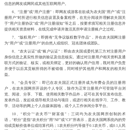
信息的网友或网民或其他互联网用户。
6、“注册”或“用户注册”：即网友或游客在欲成为农夫国“用户”或“注
册用户”时所进行相关信息设置及备案程序，在充分阅读并理解农夫国关
于“用户注册协议”或“用户注册须知”等之后，按要求填写相关注册信息并
提供相关资质材料，在线完成申请并激活其所申请注册账户之过程。
7、“版权用户”：即拥有“无争议版权数字作品”，并在农夫国网注册
为“用户”或“注册用户”的自然人或组织、冠名团体或团队。
8、“农夫认证”或“账户认证”：即由农夫国或委托第三方对注册用户
身份信息之真实性所做的验证及信息核实。通过对注册用户相关资料及通
联方式的验证、核实，或相关绑定，更好的确认用户信用，既对用户负责
并便于以后其贡献所得的不被错领，同时维护其他用户和网友的相关利
益。
9、“会员专区”：即已在农夫国正式注册并成为年费会员的注册用
户，在农夫国网所开设的个人专区，除作为正常注册用户可登陆平台浏
览、阅读、分享、下载、使用相关数字作品外，还可在其专区发布信息、
发表作品，发起或倡导相关活动与项目，或进行相关在线学习、工作、教
学、活动等的网上个人自媒体园地，或个人工作休闲分享平台。
10、“积分”“农夫币”“财富值”：三词均为农夫国网所创制的术
语，“积分”是指“农夫积分”用“NF”或“CF”所表示，是农夫国网系统内的劳
动或贡献价值单位或结算代码；1农夫积分约等值于0.1农夫币，或0.1人民