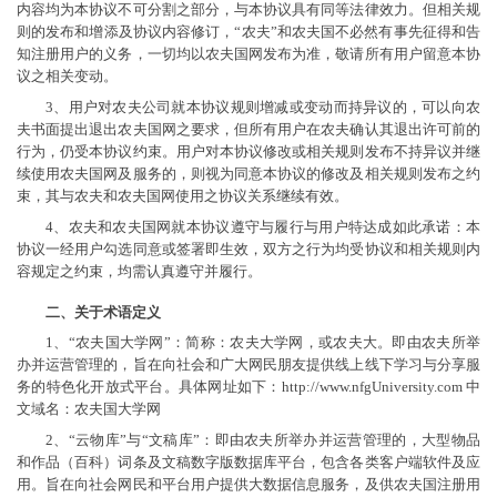
内容均为本协议不可分割之部分，与本协议具有同等法律效力。但相关规
则的发布和增添及协议内容修订，“农夫”和农夫国不必然有事先征得和告
知注册用户的义务，一切均以农夫国网发布为准，敬请所有用户留意本协
议之相关变动。
3、用户对农夫公司就本协议规则增减或变动而持异议的，可以向农
夫书面提出退出农夫国网之要求，但所有用户在农夫确认其退出许可前的
行为，仍受本协议约束。用户对本协议修改或相关规则发布不持异议并继
续使用农夫国网及服务的，则视为同意本协议的修改及相关规则发布之约
束，其与农夫和农夫国网使用之协议关系继续有效。
4、农夫和农夫国网就本协议遵守与履行与用户特达成如此承诺：本
协议一经用户勾选同意或签署即生效，双方之行为均受协议和相关规则内
容规定之约束，均需认真遵守并履行。
二、关于术语定义
1、“农夫国大学网”：简称：农夫大学网，或农夫大。即由农夫所举
办并运营管理的，旨在向社会和广大网民朋友提供线上线下学习与分享服
务的特色化开放式平台。具体网址如下：http://www.nfgUniversity.com 中
文域名：农夫国大学网
2、“云物库”与“文稿库”：即由农夫所举办并运营管理的，大型物品
和作品（百科）词条及文稿数字版数据库平台，包含各类客户端软件及应
用。旨在向社会网民和平台用户提供大数据信息服务，及供农夫国注册用