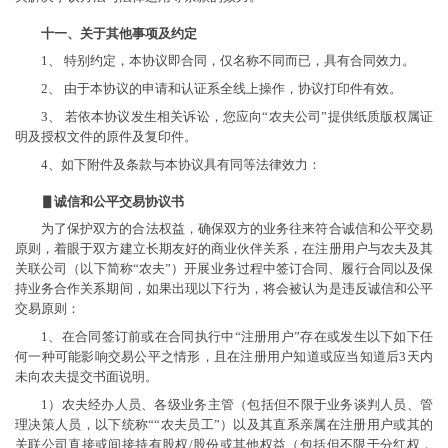
十一、关于其他事项及约定
1、 特别约定，本协议即合同，仅名称不同而已，具有合同效力。
2、 由于本协议的申请和认证系全线上操作，协议打印件有效。
3、 若依本协议发生相关诉讼，您应向“农夫公司”提供纸质版权属证
明及授权文件的原件及复印件。
4、如下附件及条款与本协议具有同等法律效力：
▋诚信和公平交易协议书
为了保护双方的合法权益，确保双方的业务往来符合诚信和公平交易
原则，着眼于双方建立长期友好的商业伙伴关系，在注册用户与农夫及其
关联公司（以下简称“农夫”）开展业务过程中签订合同、履行合同以及保
持业务合作关系期间，如果出现以下行为，将会被认为是违反诚信和公平
交易原则：
1、在合同签订前或在合同执行中“注册用户”存在或发生以下如下任
何一种可能影响交易公平之情形，且在注册用户知道或应当知道后3天内
未向农夫提交书面说明。
1）农夫经办人员、各级业务主管（包括但不限于业务谈判人员、管
理决策人员，以下统称““农夫员工”）以及其直系亲属在注册用户或其的
关联公司直接或间接持有股权/股份或其他权益（包括但不限于分红权，