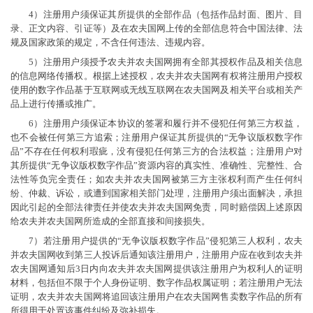
4）注册用户须保证其所提供的全部作品（包括作品封面、图片、目
录、正文内容、引证等）及在农夫国网上传的全部信息符合中国法律、法
规及国家政策的规定，不含任何违法、违规内容。
5）注册用户须授予农夫并农夫国网拥有全部其授权作品及相关信息
的信息网络传播权。根据上述授权，农夫并农夫国网有权将注册用户授权
使用的数字作品基于互联网或无线互联网在农夫国网及相关平台或相关产
品上进行传播或推广。
6）注册用户须保证本协议的签署和履行并不侵犯任何第三方权益，
也不会被任何第三方追索；注册用户保证其所提供的“无争议版权数字作
品”不存在任何权利瑕疵，没有侵犯任何第三方的合法权益；注册用户对
其所提供“无争议版权数字作品”资源内容的真实性、准确性、完整性、合
法性等负完全责任；如农夫并农夫国网被第三方主张权利而产生任何纠
纷、仲裁、诉讼，或遭到国家相关部门处理，注册用户须出面解决，承担
因此引起的全部法律责任并使农夫并农夫国网免责，同时赔偿因上述原因
给农夫并农夫国网所造成的全部直接和间接损失。
7）若注册用户提供的“无争议版权数字作品”侵犯第三人权利，农夫
并农夫国网收到第三人投诉后通知该注册用户，注册用户应在收到农夫并
农夫国网通知后3日内向农夫并农夫国网提供该注册用户为权利人的证明
材料，包括但不限于个人身份证明、数字作品权属证明；若注册用户无法
证明，农夫并农夫国网将追回该注册用户在农夫国网售卖数字作品的所有
所得用于处置该事件纠纷及弥补损失。