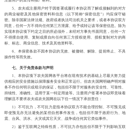
注册用户的宣传和推广材料。
5、农夫或注册用户对于因签署或履行本协议而了解或接触到的对方
的商业秘密及其他保密资料和信息（以下简称“保密信息”）均应保守秘
密。除非国家法律法规、政府或者执法司法机关之要求，或者本协议双方
同意，任何一方不得向任何第三方泄露、给予或转让该等保密信息。除为
实现本协议项下约定之目的所必须外，未经对方事先书面同意，任何一方
不得擅自使用、复制或擅自向任何第三方授权使用、授权复制对方的商
标、标志、商业信息、技术及其他资料等。
6、本保密条款不因本协议的无效、被撤销、解除、提前终止、不具
操作性等而失效。
七、关于免责条款与声明
1、本协议项下农夫国网各平台将在现有技术的基础上尽最大努力提
供相应的安全措施以保障服务安全和正常运行。但农夫国网明确声明对服
务不作任何明示或暗示的保证，包括但不限于对服务的安全性、可靠性、
持续性、准确性、适用于某一特定用途等。注册用户签署本协议即意味着
理解且不要求农夫或农夫国网在以下任一情况下承担责任：
1）不可抗力，不可抗力是指本协议双方不能合理控制、不可预见或
即使预见亦无法避免的某些自然事件发生，包括但不限于政府行为、地
震、台风、洪水、火灾或其它天灾、战争或任何其它类似事件。
2）鉴于互联网之特殊性质，不可抗力亦包括但不限于下列影响互联