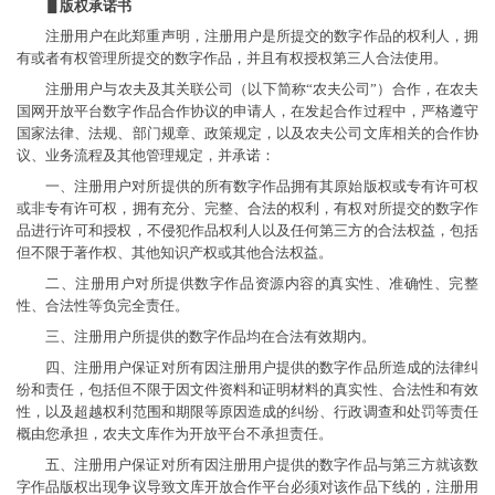
▋版权承诺书
注册用户在此郑重声明，注册用户是所提交的数字作品的权利人，拥
有或者有权管理所提交的数字作品，并且有权授权第三人合法使用。
注册用户与农夫及其关联公司（以下简称“农夫公司”）合作，在农夫
国网开放平台数字作品合作协议的申请人，在发起合作过程中，严格遵守
国家法律、法规、部门规章、政策规定，以及农夫公司文库相关的合作协
议、业务流程及其他管理规定，并承诺：
一、注册用户对所提供的所有数字作品拥有其原始版权或专有许可权
或非专有许可权，拥有充分、完整、合法的权利，有权对所提交的数字作
品进行许可和授权，不侵犯作品权利人以及任何第三方的合法权益，包括
但不限于著作权、其他知识产权或其他合法权益。
二、注册用户对所提供数字作品资源内容的真实性、准确性、完整
性、合法性等负完全责任。
三、注册用户所提供的数字作品均在合法有效期内。
四、注册用户保证对所有因注册用户提供的数字作品所造成的法律纠
纷和责任，包括但不限于因文件资料和证明材料的真实性、合法性和有效
性，以及超越权利范围和期限等原因造成的纠纷、行政调查和处罚等责任
概由您承担，农夫文库作为开放平台不承担责任。
五、注册用户保证对所有因注册用户提供的数字作品与第三方就该数
字作品版权出现争议导致文库开放合作平台必须对该作品下线的，注册用