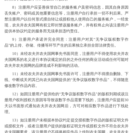
8）注册用户应妥善保管自己的服务账户及密码信息，因其自身原因
丢失账户、密码或其他重要信息等，注册用户自行承担一切不利后果。严
禁注册用户以任何形式擅自转让或授权他人使用自己的服务账户，一经发
现，农夫并农夫国网有权立即封禁该服务账户，并有权终止向该注册用户
提供本协议约定的服务而无须承担违约责任。
9）注册用户承诺并完全同意：注册用户对其“无争议版权数字作
品”的上传、存储、传播等环节产生的后果独立承担全部法律责任。
10）未经农夫并农夫国网事先书面同意，注册用户不得使用农夫并农
夫国网系的名义进行本协议规定的目的之外任何的商业活动或任何可能对
农夫并农夫国网的品牌造成不利影响的活动。
11）未经农夫并农夫国网事先书面许可，注册用户不得擅自删除、下
线、中断或关闭其已向农夫国网提供的“无争议版权数字作品”，不得随意
修改数字作品内容。
12）如因注册用户提供给的“无争议版权数字作品”的版权到期或该注
册用户权利授权方原因等导致该数字作品需要下线的，注册用户应提前30
天以书面形式通知农夫并农夫国网后，方可对相应数字作品进行下线处
理。
13）如注册用户未根据本协议约定提交授权数字作品的版权证明文件
或授权文件，或者注册用户提供的版权证明文件或授权文件不符合农夫并
农夫国网要求，该注册用户不得将相应作品上传到农夫国网，农夫并农夫