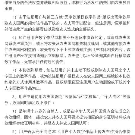
维护自身的合法权益并获取相应收益，维权行为所发生的费用由农夫独自
承担。
5）由于注册用户与第三方就“无争议版权数字作品”版权出现争议导
致农夫国网必须对该作品下线的，农夫可予以配合，但注册用户应承担和
补偿由此产生的全部责任以及给农夫造成的全部损失。
6）如注册用户数字作品或相关业务违反本协议约定，或造成农夫国
网系统严重负担，或不符农夫及农夫国网相关制度规则，或其他有损农夫
并农夫国网利益的，农夫有权不予上线或通知注册用户移除相关内容，该
注册用户应在接到通知后立刻移除，农夫也可以不经通知其而自行移除该
数字作品，无需承担任何违约责任。
7）本协议到期后，如注册用户并未主动下线或删除农夫国网之个人
专区上的数字作品，视为该注册用户授权农夫在农夫国网上继续按本协议
约定的方式使用其数字作品，授权期限直至注册用户主动删除或下线其个
人专区数字作品为止。
3、用户申请使用农夫国网之“云物库”及“文稿库”、“个人专区”等服
务，必须同时满足以下条件：
1）是年满十八岁的自然人，或是在中华人民共和国境内合法成立的
有效组织、团体，能按农夫并农夫国网要求提供相应的身份证明材料或有
效组织存续证明材料，并经农夫并农夫国网认可；
2）用户确认完全同意本《用户个人数字作品上传发布传播合作协