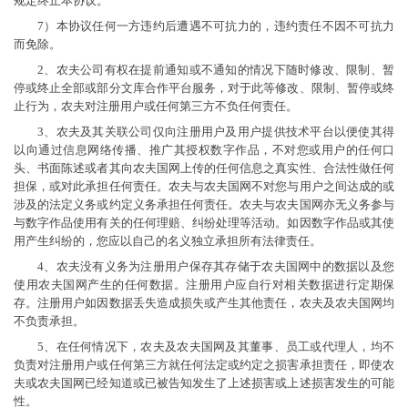
规定终止本协议。
7）本协议任何一方违约后遭遇不可抗力的，违约责任不因不可抗力
而免除。
2、农夫公司有权在提前通知或不通知的情况下随时修改、限制、暂
停或终止全部或部分文库合作平台服务，对于此等修改、限制、暂停或终
止行为，农夫对注册用户或任何第三方不负任何责任。
3、农夫及其关联公司仅向注册用户及用户提供技术平台以便使其得
以向通过信息网络传播、推广其授权数字作品，不对您或用户的任何口
头、书面陈述或者其向农夫国网上传的任何信息之真实性、合法性做任何
担保，或对此承担任何责任。农夫与农夫国网不对您与用户之间达成的或
涉及的法定义务或约定义务承担任何责任。农夫与农夫国网亦无义务参与
与数字作品使用有关的任何理赔、纠纷处理等活动。如因数字作品或其使
用产生纠纷的，您应以自己的名义独立承担所有法律责任。
4、农夫没有义务为注册用户保存其存储于农夫国网中的数据以及您
使用农夫国网产生的任何数据。注册用户应自行对相关数据进行定期保
存。注册用户如因数据丢失造成损失或产生其他责任，农夫及农夫国网均
不负责承担。
5、在任何情况下，农夫及农夫国网及其董事、员工或代理人，均不
负责对注册用户或任何第三方就任何法定或约定之损害承担责任，即使农
夫或农夫国网已经知道或已被告知发生了上述损害或上述损害发生的可能
性。