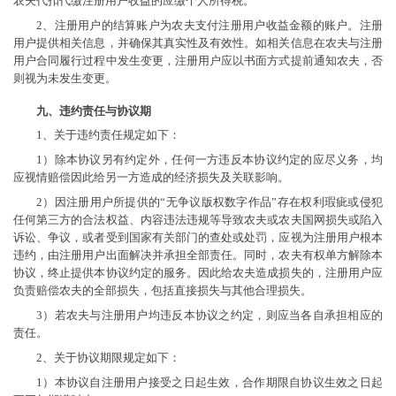
农夫代扣代缴注册用户收益的应缴个人所得税。
2、注册用户的结算账户为农夫支付注册用户收益金额的账户。注册
用户提供相关信息，并确保其真实性及有效性。如相关信息在农夫与注册
用户合同履行过程中发生变更，注册用户应以书面方式提前通知农夫，否
则视为未发生变更。
九、违约责任与协议期
1、关于违约责任规定如下：
1）除本协议另有约定外，任何一方违反本协议约定的应尽义务，均
应视情赔偿因此给另一方造成的经济损失及关联影响。
2）因注册用户所提供的“无争议版权数字作品”存在权利瑕疵或侵犯
任何第三方的合法权益、内容违法违规等导致农夫或农夫国网损失或陷入
诉讼、争议，或者受到国家有关部门的查处或处罚，应视为注册用户根本
违约，由注册用户出面解决并承担全部责任。同时，农夫有权单方解除本
协议，终止提供本协议约定的服务。因此给农夫造成损失的，注册用户应
负责赔偿农夫的全部损失，包括直接损失与其他合理损失。
3）若农夫与注册用户均违反本协议之约定，则应当各自承担相应的
责任。
2、关于协议期限规定如下：
1）本协议自注册用户接受之日起生效，合作期限自协议生效之日起