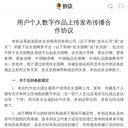
协议
用户个人数字作品上传发布传播合
作协议
本协议系由洛阳农夫乡情商贸有限公司（以下简称“农夫公司”或“农
夫”）并旗下农夫国网系平台（以下简称“农夫国网”或“农夫国”，包含但
不限于农夫国网及系统平台如农夫国网、农夫国大学网、爱农庄网、爱美
食网、爱旅游网、中国物库网、中国物品交易网、中国礼品团购网等平
台）所发布，用户通过使用农夫国网，并确实领会和同意本合作协议条款
规定之权利义务关系、及文意精神而构成合同关系，本协议具法律效力。
一、关于总则条款规定
1、本合约为农夫国注册用户使用农夫国网上传、发布、传播其个人
拥有无可争辩之排他权的数字作品（含一切个人言论及相关论坛观点及议
论等，下同）,而与农夫达成的合约关系。本协议即合同，具有合同法律
效力。
2、由于网络平台的特殊性和政府干预的不确定性，本协议条款及内
容均可能因此而增减，故本协议之约束力还应包括现已发布的或将来可能
发布的各类规则，及农夫对本协议内容的修订，所有规则和修订后的协议