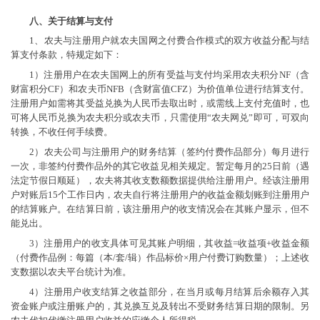
八、关于结算与支付
1、农夫与注册用户就农夫国网之付费合作模式的双方收益分配与结
算支付条款，特规定如下：
1）注册用户在农夫国网上的所有受益与支付均采用农夫积分NF（含
财富积分CF）和农夫币NFB（含财富值CFZ）为价值单位进行结算支付。
注册用户如需将其受益兑换为人民币去取出时，或需线上支付充值时，也
可将人民币兑换为农夫积分或农夫币，只需使用“农夫网兑”即可，可双向
转换，不收任何手续费。
2）农夫公司与注册用户的财务结算（签约付费作品部分）每月进行
一次，非签约付费作品外的其它收益见相关规定。暂定每月的25日前（遇
法定节假日顺延），农夫将其收支数额数据提供给注册用户。经该注册用
户对账后15个工作日内，农夫自行将注册用户的收益金额划账到注册用户
的结算账户。在结算日前，该注册用户的收支情况会在其账户显示，但不
能兑出。
3）注册用户的收支具体可见其账户明细，其收益=收益项+收益金额
（付费作品例：每篇（本/套/辑）作品标价×用户付费订购数量）；上述收
支数据以农夫平台统计为准。
4）注册用户收支结算之收益部分，在当月或每月结算后余额存入其
资金账户或注册账户的，其兑换互兑及转出不受财务结算日期的限制。另