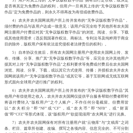
3）用户对其上传的“无争议版权数字作品”拥有自行定价权，或决定
是否将其定为免费作品的权利，但用户一旦将其上传的“无争议版权数字
作品”定为免费作品的，则永久不得再改为有偿或收费作品。
4）农夫并农夫国网就用户所上传并发布的“无争议版权数字作品”，
须付费的作品与该用户达成一致意见：该用户应完全给予其他所有农夫国
网注册用户付费后对其“无争议版权数字作品”的浏览、阅读、分享、下载
或其他使用需求（违反我国著作权法、商标法、专利法等及纯粹用于商业
目的除外，版权用户保有依法追究侵权者法律责任的权利）。
5）自本协议生效后，所有农夫国网注册用户使用农夫国网上传、发
布、传播、分享、推广其“无争议版权数字作品”等，应完全允许其他用户
据其对上传“无争议版权数字作品”之权利要求等免费或付费后在农夫国网
浏览、阅读、分享、下载，或以其它方式使用、传播；并授权农夫并农夫
国网就该用户“无争议版权数字作品”或其它等，基于互联网或无线互联网
形式面向全球用户进行推广的权利。
6）农夫并农夫国网就用户所上传并发布的“无争议版权数字作品”其
他用户有偿使用之收入，农夫并农夫国网仅提供平台服务帮助付费者即时
将该付费转入“版权用户”之个人账户，不作任何分毫截留。但费用皆
以“农夫积分”即“NF”或“CF”，或“农夫币”即“NFB”，或“财富
值”即“CFZ”等形式体现，该“版权用户”欲提现须用“农夫网兑”进行兑换。
7）农夫并农夫国网保有对所有注册用户就“云物库”与“文稿库”之词
条、栏目、篇章所创建、改编、撰写之各项内容、信息完全的、不可分割