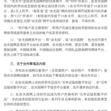
币。“农夫币”是指农夫国网内部结算网币，用“NFB”所表示，是农夫国网
系统内的劳动或贡献价值单位或结算代码；1农夫币约等值于10农夫积
分，或1元人民币。“财富值”是“农夫国”网内部结算网币或财富代码并象
征，用“CFZ”所表示，1财富值约等值于10农夫币，或10元人民币。本术
语概念及规定,仅限“农夫国”网平台使用或结算、换算，不得外用。
11、“用户账户及注册密码”：即用户完成注册流程而获得的在农夫国
网使用或接受服务之自设的账户名及登录密码。
12、“农夫国网系平台”：即“农夫国”，或“农夫国网”，包含但不限于
农夫国网及系统平台如农夫国网、农夫国大学网、爱农庄网、爱美食网、
爱旅游网、中国物库网、中国物品交易网、中国礼品团购网等网络平台，
及先上线下互动组成元素。
三、关于合作事项及内容
1、所有农夫国网注册用户（含普通用户、组织用户、年费用户）使
用农夫国网或服务，则与农夫就如下事项及内容达成一致合作共识：
1）在农夫国网上传的所有作品须为“无争议版权数字作品”，非“无争
议版权数字作品”，农夫国网不予提供平台服务，也不属本协议约束。
2）在农夫国网上传的作品须为用户所拥有的“无争议版权数字作
品”，非此须承担因其而引起的一系列不良后果和影响，承担相应因果责
任和经济赔偿责任。