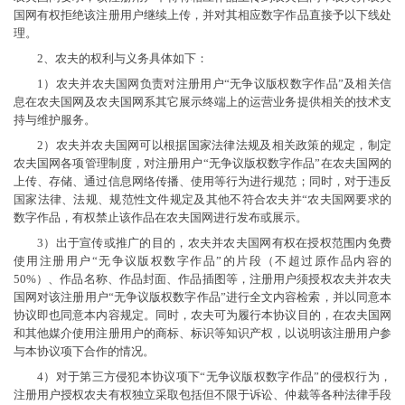
国网有权拒绝该注册用户继续上传，并对其相应数字作品直接予以下线处
理。
2、农夫的权利与义务具体如下：
1）农夫并农夫国网负责对注册用户“无争议版权数字作品”及相关信
息在农夫国网及农夫国网系其它展示终端上的运营业务提供相关的技术支
持与维护服务。
2）农夫并农夫国网可以根据国家法律法规及相关政策的规定，制定
农夫国网各项管理制度，对注册用户“无争议版权数字作品”在农夫国网的
上传、存储、通过信息网络传播、使用等行为进行规范；同时，对于违反
国家法律、法规、规范性文件规定及其他不符合农夫并“农夫国网要求的
数字作品，有权禁止该作品在农夫国网进行发布或展示。
3）出于宣传或推广的目的，农夫并农夫国网有权在授权范围内免费
使用注册用户“无争议版权数字作品”的片段（不超过原作品内容的
50%）、作品名称、作品封面、作品插图等，注册用户须授权农夫并农夫
国网对该注册用户“无争议版权数字作品”进行全文内容检索，并以同意本
协议即也同意本内容规定。同时，农夫可为履行本协议目的，在农夫国网
和其他媒介使用注册用户的商标、标识等知识产权，以说明该注册用户参
与本协议项下合作的情况。
4）对于第三方侵犯本协议项下“无争议版权数字作品”的侵权行为，
注册用户授权农夫有权独立采取包括但不限于诉讼、仲裁等各种法律手段