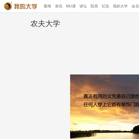
要闻
资讯
MU课
讲坛
院系
纪实
我的大学
会员
农夫大学