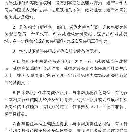
内外法律所剥夺政治权利、没有刑事违法及犯罪行为、遵守中华人
民共和国境内所有法律、法规及相关条例、政府规定，遵守本网的
相关规定及须知。
2、具备相关任职机构、部门、岗位之荣誉任职、岗位实职之相
关背景资历、学历水平、行业或领域建树贡献，深谙该行业或领
域，有一定的荣誉或岗位任职影响力或实际任职工作能力。
3、符合以下荣誉任职或岗位实职实质条件要求：
A.自荐担任本网荣誉头衔闲职：为某一行业或领域卓有建树
者、或德高望重的社会活动家、或德才兼备喜欢本任职的社会热心
人士、或为人厚道操守良好又具一定行业影响力或岗位职务执行能
力的其他人士。
B.自荐兼职担任本网岗位职务：与本网所聘任之岗位，有同行
业或相关行业的阅历经验及学历背景、有执行职务或完成该聘任实
职岗位的工作能力，有良好的过往工作绩效及证明，且德才兼备，
操守良好者。
C.自荐担任本网主编版主资质：与本网所聘任之岗位，有同行
业或相关行业的阅历经验及学历背景、有执行职务或完成该聘任实