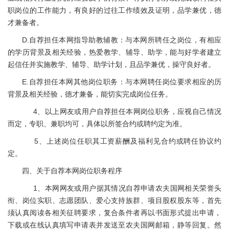
职岗位的工作能力，有良好的过往工作绩效及证明，品学兼优，德
才兼备者。
D.自荐担任本网指导助教辅教：与本网所聘任之岗位，有相应
的学历背景及相关经验，热爱教学、辅导、助学，能与好学者建立
起信任并实施教学、辅导、助学计划，且品学兼优，操守良好者。
E.自荐担任本网其他岗位职务：与本网聘任岗位要求相应的历
背景及相关经验，德才兼备，能切实完成岗位任务。
4、以上网友或用户自荐担任本网岗位职务，应视自己情况
而定，专职、兼职均可，具体以所签合约或聘约定为准。
5、上述岗位任职其工资薪酬及福利见合约或聘任协议约
定。
四、关于自荐本网岗位职务程序
1、本网网友或用户据其情况自荐申请农夫国网相关荣誉头
衔、岗位实职、志愿团队、爱心支持族群、项目股权股东等，首先
须认真阅读各相关征聘要求，复合条件者再以书面形式提出申请，
下载或在线认真填写申请表并发送至农夫国网邮箱，静等回复。然