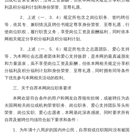
员或社会荣誉兼职，没有工资薪酬，但依本网相关规定分享积分福
利及积分福利计划和身份荣誉、至尊礼遇。
2、上述（一、3、4）规定所包含之岗位职务、签约聘任
等，依其专、兼职情况及聘任书规定尊享身份荣誉、至尊礼遇，行
使岗位职权，履行职责义务，享受岗位工资及薪酬福利，同时依本
网相关规定分享积分福利及积分福利计划。
3、上述（一、5、6）规定所包含之志愿团队、爱心支持
等，为本网社会志愿者团体和爱心支持族群，是本网的最真诚朋友
和力量源泉，虽不享受岗位工资及薪酬，但依本网相关规定分享积
分福利及积分福利计划和身份荣誉、至尊礼遇，同时拥有同等条件
下优先参与本网相关活动的权利。
三、关于自荐本网岗位职务要求
本网欢迎符合条件的用户和网友自荐领衔担纲，或被聘任为农
夫国网相关岗位或机构荣誉职务、岗位职务、爱心支持团队等头衔
荣誉、岗位实职、爱心志愿者，本网基此深表感谢。同时要求所有
自荐及被聘任均须符合如下要求和条件：
1、为年满十八周岁的国内外公民，自荐前或任职期间没有被国