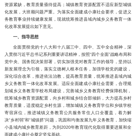
资源紧缺，教育质量亟待提高；城镇教育资源配置不适应新型城镇
化发展，大班额问题严重。为落实全面建成小康社会要求，促进义
务教育事业持续健康发展，现就统筹推进县域内城乡义务教育一体
化改革发展提出如下意见。
一、指导思想
全面贯彻党的十八大和十八届三中、四中、五中全会精神，深
入贯彻习近平总书记系列重要讲话精神，按照“四个全面”战略布局和
党中央、国务院决策部署，切实加强党对教育工作的领导，坚持以
新发展理念为引领，落实立德树人根本任务，加强学校党的建设，
深化综合改革，推进依法治教，提高教育质量，统筹推进县域内城
乡义务教育一体化改革发展。适应全面建成小康社会需要，合理规
划城乡义务教育学校布局建设，完善城乡义务教育经费保障机制，
统筹城乡教育资源配置，向乡村和城乡结合部倾斜，大力提高乡村
教育质量，适度稳定乡村生源，增加城镇义务教育学位和乡镇学校
寄宿床位，推进城镇义务教育公共服务常住人口全覆盖，着力解
决“乡村弱”和“城镇挤”问题，巩固和均衡发展九年义务教育，加快缩
小县域内城乡教育差距，为到2020年教育现代化取得重要进展和全
面建成小康社会奠定坚实基础。