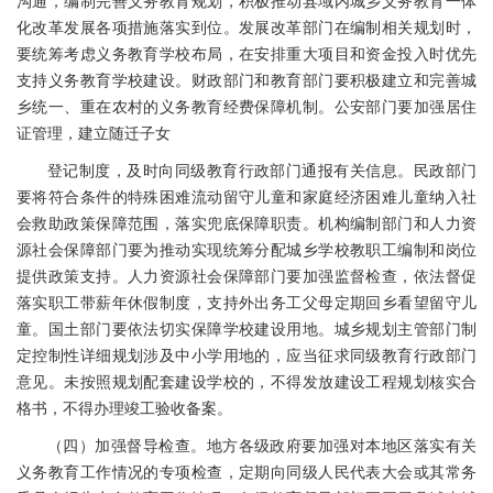
沟通，编制完善义务教育规划，积极推动县域内城乡义务教育一体
化改革发展各项措施落实到位。发展改革部门在编制相关规划时，
要统筹考虑义务教育学校布局，在安排重大项目和资金投入时优先
支持义务教育学校建设。财政部门和教育部门要积极建立和完善城
乡统一、重在农村的义务教育经费保障机制。公安部门要加强居住
证管理，建立随迁子女
登记制度，及时向同级教育行政部门通报有关信息。民政部门
要将符合条件的特殊困难流动留守儿童和家庭经济困难儿童纳入社
会救助政策保障范围，落实兜底保障职责。机构编制部门和人力资
源社会保障部门要为推动实现统筹分配城乡学校教职工编制和岗位
提供政策支持。人力资源社会保障部门要加强监督检查，依法督促
落实职工带薪年休假制度，支持外出务工父母定期回乡看望留守儿
童。国土部门要依法切实保障学校建设用地。城乡规划主管部门制
定控制性详细规划涉及中小学用地的，应当征求同级教育行政部门
意见。未按照规划配套建设学校的，不得发放建设工程规划核实合
格书，不得办理竣工验收备案。
（四）加强督导检查。地方各级政府要加强对本地区落实有关
义务教育工作情况的专项检查，定期向同级人民代表大会或其常务