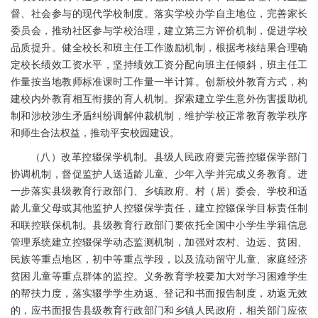
督、社会参与的现代学校制度。落实学校办学自主地位，完善家长
委员会，推动社区参与学校治理，建立第三方评价机制，促进学校
品质提升。健全校长和班主任工作激励机制，根据考核结果合理确
定校长绩效工资水平，坚持绩效工资分配向班主任倾斜，班主任工
作量按当地教师标准课时工作量一半计算。创新校外教育方式，构
建校内外教育相互衔接的育人机制。探索建立学生意外伤害援助机
制和涉校涉生矛盾纠纷调解仲裁机制，维护学校正常教育教学秩序
和师生合法权益，推动平安校园建设。
（八）改革控辍保学机制。县级人民政府要完善控辍保学部门
协调机制，督促监护人送适龄儿童、少年入学并完成义务教育。进
一步落实县级教育行政部门、乡镇政府、村（居）委会、学校和适
龄儿童父母或其他监护人控辍保学责任，建立控辍保学目标责任制
和联控联保机制。县级教育行政部门要依托全国中小学生学籍信息
管理系统建立控辍保学动态监测机制，加强对农村、边远、贫困、
民族等重点地区，初中等重点学段，以及流动留守儿童、家庭经济
贫困儿童等重点群体的监控。义务教育学校要加大对学习困难学生
的帮扶力度，落实辍学学生劝返、登记和书面报告制度，劝返无效
的，应书面报告县级教育行政部门和乡镇人民政府，相关部门应依