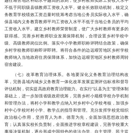
越往艰苦地区补助水平越高的原则，使乡村教师实际工资收入水平
不低于同职级县镇教师工资收入水平。健全长效联动机制，核定义
务教育学校绩效工资总量时统筹考虑当地公务员实际收入水平，确
保县域内义务教育教师平均工资收入水平不低于当地公务员的平均
工资收入水平。建立乡村教师荣誉制度，使广大乡村教师有更多的
获得感。完善乡村教师职业发展保障机制，合理设置乡村学校中
级、高级教师岗位比例。落实中小学教师职称评聘结合政策，确保
乡村学校教师职称即评即聘。将符合条件的边远艰苦地区乡村学校
教师纳入当地政府住房保障体系，加快边远艰苦地区乡村教师周转
宿舍建设。
（七）改革教育治理体系。各地要深化义务教育治理结构改
革，完善县域内城乡义务教育一体化改革发展监测评估标准和督导
评估机制，切实提高政府教育治理能力。在实行“以县为主”管理体制
基础上，进一步加强省级政府统筹，完善乡村小规模学校办学机制
和管理办法，将村小学和教学点纳入对乡村中心学校考核，加强乡
村中心学校对村小学、教学点的指导和管理。充分发挥学校党组织
政治核心作用，坚持育人为本、德育为先，全面加强思想政治教
育；认真落实校长负责制，全面推进学校章程建设，完善学校重大
事项决策机制，逐步形成中国特色的依法办学、自主管理、民主监