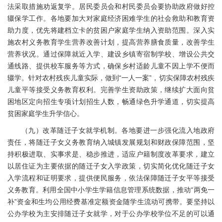
法采取措施劝返复学。居民委员会和村民委员会要协助政府做好控
辍保学工作。各地要加大对家庭经济困难学生的社会救助和教育资
助力度，优先将建档立卡的贫困户家庭学生纳入资助范围。深入实
施农村义务教育学生营养改善计划，提高营养膳食质量，改善学生
营养状况。通过保障就近入学、建设乡镇寄宿制学校、增设公共交
通线路、提供校车服务等方式，确保乡村适龄儿童不因上学不便而
辍学。针对农村残疾儿童实际，做到“一人一案”，切实保障农村残疾
儿童平等接受义务教育权利。完善学生资助政策，继续扩大面向贫
困地区定向招生专项计划招生人数，畅通绿色升学通道，切实提高
贫困家庭学生升学信心。
（九）改革随迁子女就学机制。各地要进一步强化流入地政府
责任，将随迁子女义务教育纳入城镇发展规划和财政保障范围，坚
持积极进取、实事求是、稳步推进，适应户籍制度改革要求，建立
以居住证为主要依据的随迁子女入学政策，切实简化优化随迁子女
入学流程和证明要求，提供便民服务，依法保障随迁子女平等接受
义务教育。利用全国中小学生学籍信息管理系统数据，推动“两免一
补”资金和生均公用经费基准定额资金随学生流动可携带。要坚持以
公办学校为主安排随迁子女就学，对于公办学校学位不足的可以通