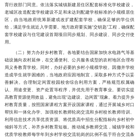
育行政部门同意。依法落实城镇新建居住区配套标准化学校建设，
老城区改造配套学校建设不足和未达到配建学校标准的小规模居住
区，由当地政府统筹新建或改扩建配套学校，确保足够的学位供
给，满足学生就近入学需要。地方政府要实施“交钥匙”工程，确保配
套学校建设与住宅建设首期项目同步规划、同步建设、同步交付使
用。
（二）努力办好乡村教育。各地要结合国家加快水电路气等基
础设施向农村延伸，在交通便利、公共服务成型的农村地区合理布
局义务教育学校。同时，办好必要的乡村小规模学校。因撤并学校
造成学生就学困难的，当地政府应因地制宜，采取多种方式予以妥
善解决。合理制定闲置校园校舍综合利用方案，严格规范权属确
认、用途变更、资产处置等程序，并优先用于教育事业。要切实提
高教育资源使用效益，避免出现“边建设、边闲置”现象。着力提升乡
村教育质量，按照国家课程方案开设国家课程，通过开展城乡对口
帮扶和一体化办学、加强校长教师轮岗交流和乡村校长教师培训、
利用信息技术共享优质资源、将优质高中招生分配指标向乡村初中
倾斜等方式，补齐乡村教育短板。推动城乡教师交流，城镇学校和
优质学校教师每学年到乡村学校交流轮岗的比例不低于符合交流条