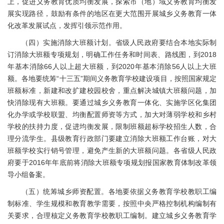
上，促进义务教育优质均衡发展，探索市（地）域义务教育均衡发
展实现路径，鼓励有条件的地区在更大范围开展城乡义务教育一体
化改革发展试点，发挥引领示范作用。
（四）实施消除大班额计划。省级人民政府要结合本地实际制
订消除大班额专项规划，明确工作任务和时间表、路线图，到2018
年基本消除66人以上超大班额，到2020年基本消除56人以上大班
额。各地要统筹“十三五”期间义务教育学校建设项目，按照国家规定
班额标准，新建和改扩建校园校舍，重点解决城镇大班额问题，加
快消除现有大班额。要通过城乡义务教育一体化、实施学区化集团
化办学或学校联盟、均衡配置师资等方式，加大对薄弱学校和乡村
学校的扶持力度，促进均衡发展，限制班额超标学校招生人数，合
理分流学生。县级教育行政部门要建立消除大班额工作台账，对大
班额学校实行销号管理，避免产生新的大班额问题。各省级人民政
府要于2016年年底前将消除大班额专项规划报国家教育体制改革领
导小组备案。
（五）统筹城乡师资配置。各地要依据义务教育学校教职工编
制标准、学生规模和教育教学需要，按照中央严格控制机构编制有
关要求，合理核定义务教育学校教职工编制。建立城乡义务教育学