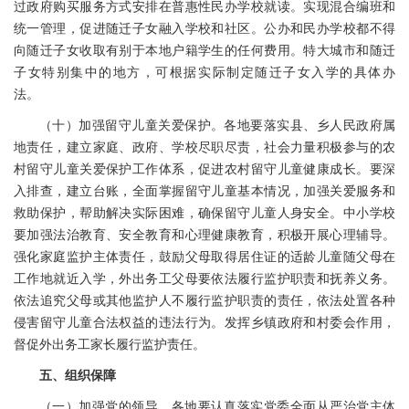
过政府购买服务方式安排在普惠性民办学校就读。实现混合编班和
统一管理，促进随迁子女融入学校和社区。公办和民办学校都不得
向随迁子女收取有别于本地户籍学生的任何费用。特大城市和随迁
子女特别集中的地方，可根据实际制定随迁子女入学的具体办
法。
（十）加强留守儿童关爱保护。各地要落实县、乡人民政府属
地责任，建立家庭、政府、学校尽职尽责，社会力量积极参与的农
村留守儿童关爱保护工作体系，促进农村留守儿童健康成长。要深
入排查，建立台账，全面掌握留守儿童基本情况，加强关爱服务和
救助保护，帮助解决实际困难，确保留守儿童人身安全。中小学校
要加强法治教育、安全教育和心理健康教育，积极开展心理辅导。
强化家庭监护主体责任，鼓励父母取得居住证的适龄儿童随父母在
工作地就近入学，外出务工父母要依法履行监护职责和抚养义务。
依法追究父母或其他监护人不履行监护职责的责任，依法处置各种
侵害留守儿童合法权益的违法行为。发挥乡镇政府和村委会作用，
督促外出务工家长履行监护责任。
五、组织保障
（一）加强党的领导。各地要认真落实党委全面从严治党主体