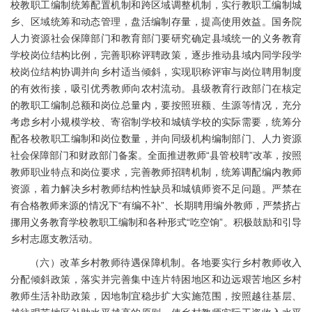
校教职工编制统筹配置机制和跨区域调整机制，实行教职工编制城
乡、区域统筹和动态管理，盘活编制存量，提高使用效益。国务院
人力资源社会保障部门和教育部门要研究确定县域统一的义务教育
学校岗位结构比例，完善职称评聘政策，逐步推动县域内同学段学
校岗位结构协调并向乡村适当倾斜，实现职称评审与岗位聘用制度
的有效衔接，吸引优秀教师向农村流动。县级教育行政部门在核定
的教职工编制总额和岗位总量内，要按照班额、生源等情况，充分
考虑乡村小规模学校、寄宿制学校和城镇学校的实际需要，统筹分
配各校教职工编制和岗位数量，并向同级机构编制部门、人力资源
社会保障部门和财政部门备案。全面推进教师“县管校聘”改革，按照
教师职业特点和岗位要求，完善教师招聘机制，统筹调配编内教师
资源，着力解决乡村教师结构性缺员和城镇师资不足问题。严禁在
有合格教师来源的情况下“有编不补”、长期聘用编外教师，严禁挤占
挪用义务教育学校教职工编制和各种形式“吃空饷”。积极鼓励和引导
乡村志愿支教活动。
（六）改革乡村教师待遇保障机制。各地要实行乡村教师收入
分配倾斜政策，落实并完善集中连片特困地区和边远艰苦地区乡村
教师生活补助政策，因地制宜稳步扩大实施范围，按照越往基层、