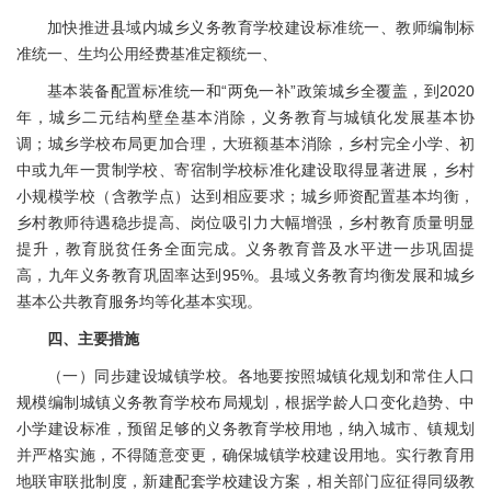
加快推进县域内城乡义务教育学校建设标准统一、教师编制标
准统一、生均公用经费基准定额统一、
基本装备配置标准统一和“两免一补”政策城乡全覆盖，到2020
年，城乡二元结构壁垒基本消除，义务教育与城镇化发展基本协
调；城乡学校布局更加合理，大班额基本消除，乡村完全小学、初
中或九年一贯制学校、寄宿制学校标准化建设取得显著进展，乡村
小规模学校（含教学点）达到相应要求；城乡师资配置基本均衡，
乡村教师待遇稳步提高、岗位吸引力大幅增强，乡村教育质量明显
提升，教育脱贫任务全面完成。义务教育普及水平进一步巩固提
高，九年义务教育巩固率达到95%。县域义务教育均衡发展和城乡
基本公共教育服务均等化基本实现。
四、主要措施
（一）同步建设城镇学校。各地要按照城镇化规划和常住人口
规模编制城镇义务教育学校布局规划，根据学龄人口变化趋势、中
小学建设标准，预留足够的义务教育学校用地，纳入城市、镇规划
并严格实施，不得随意变更，确保城镇学校建设用地。实行教育用
地联审联批制度，新建配套学校建设方案，相关部门应征得同级教