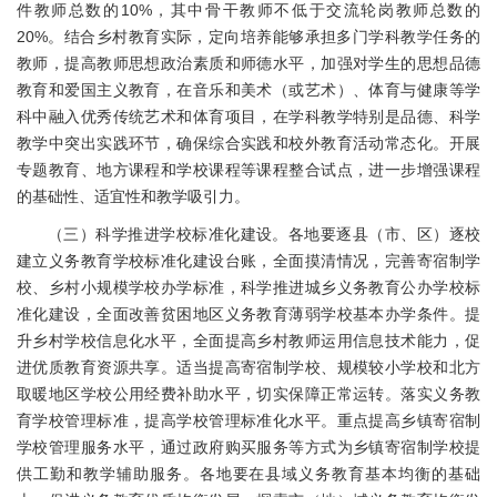
件教师总数的10%，其中骨干教师不低于交流轮岗教师总数的
20%。结合乡村教育实际，定向培养能够承担多门学科教学任务的
教师，提高教师思想政治素质和师德水平，加强对学生的思想品德
教育和爱国主义教育，在音乐和美术（或艺术）、体育与健康等学
科中融入优秀传统艺术和体育项目，在学科教学特别是品德、科学
教学中突出实践环节，确保综合实践和校外教育活动常态化。开展
专题教育、地方课程和学校课程等课程整合试点，进一步增强课程
的基础性、适宜性和教学吸引力。
（三）科学推进学校标准化建设。各地要逐县（市、区）逐校
建立义务教育学校标准化建设台账，全面摸清情况，完善寄宿制学
校、乡村小规模学校办学标准，科学推进城乡义务教育公办学校标
准化建设，全面改善贫困地区义务教育薄弱学校基本办学条件。提
升乡村学校信息化水平，全面提高乡村教师运用信息技术能力，促
进优质教育资源共享。适当提高寄宿制学校、规模较小学校和北方
取暖地区学校公用经费补助水平，切实保障正常运转。落实义务教
育学校管理标准，提高学校管理标准化水平。重点提高乡镇寄宿制
学校管理服务水平，通过政府购买服务等方式为乡镇寄宿制学校提
供工勤和教学辅助服务。各地要在县域义务教育基本均衡的基础