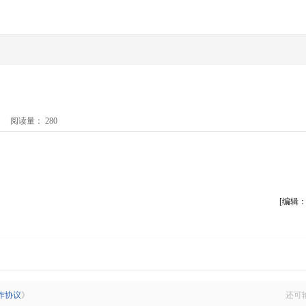
阅读量：
280
[编辑：nf
作协议
》
还可