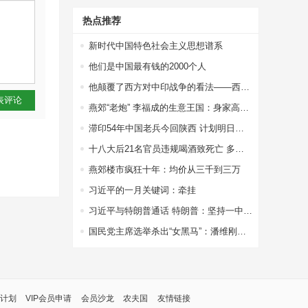
热点推荐
新时代中国特色社会主义思想谱系
他们是中国最有钱的2000个人
他颠覆了西方对中印战争的看法——西方权威专家站出来为中国说话了
表评论
燕郊“老炮” 李福成的生意王国：身家高达67亿
滞印54年中国老兵今回陕西 计划明日扫墓探亲
十八大后21名官员违规喝酒致死亡 多因接待领导
燕郊楼市疯狂十年：均价从三千到三万
习近平的一月关键词：牵挂
习近平与特朗普通话 特朗普：坚持一中政策
国民党主席选举杀出“女黑马”：潘维刚或参选
计划
VIP会员申请
会员沙龙
农夫国
友情链接