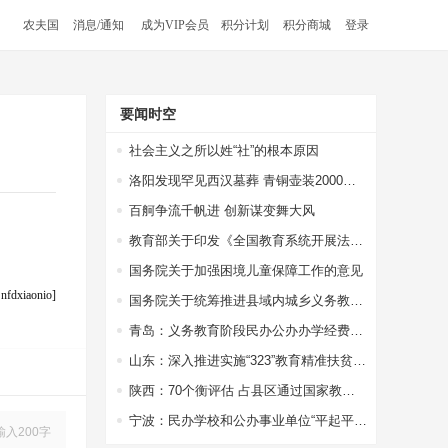
农夫国
消息/通知
成为VIP会员
积分计划
积分商城
登录
要闻时空
社会主义之所以姓“社”的根本原因
洛阳发现罕见西汉墓葬 青铜壶装2000多年前美酒，酒液澄清透明
百舸争流千帆进 创新谋变舞大风
教育部关于印发《全国教育系统开展法治宣传教育的第七个五年规划（2016-2020年）》的通知
国务院关于加强困境儿童保障工作的意见
dxiaonio]
国务院关于统筹推进县域内城乡义务教育一体化改革发展的若干意见
青岛：义务教育阶段民办公办办学经费一视同仁
山东：深入推进实施“323”教育精准扶贫工程
陕西：70个衡评估 占县区通过国家教育均比65.4%
宁波：民办学校和公办事业单位“平起平坐”
输入200字