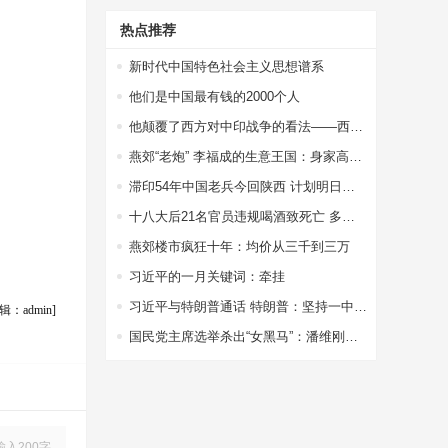
热点推荐
新时代中国特色社会主义思想谱系
他们是中国最有钱的2000个人
他颠覆了西方对中印战争的看法——西方权威专家站出来为中国说话了
燕郊“老炮” 李福成的生意王国：身家高达67亿
滞印54年中国老兵今回陕西 计划明日扫墓探亲
十八大后21名官员违规喝酒致死亡 多因接待领导
燕郊楼市疯狂十年：均价从三千到三万
习近平的一月关键词：牵挂
习近平与特朗普通话 特朗普：坚持一中政策
辑：admin]
国民党主席选举杀出“女黑马”：潘维刚或参选
输入200字