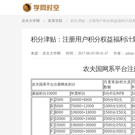
农夫大学网
库系学院
积分津贴：注册用户积分权益福利计划
积分津贴：注册用户积分权益福利计
来源：
农夫大学网
时间：
2017-06-05 09:41:47
作者：
admin
农夫国网系平台注
月度奖励积分及
农夫国系平台注册网友积分
数额
基础积分10000
年度积分
0分/0元/NFB
1
A
2000
34000+6000
500分/50元
3
B
5000
70000+12000
1000分/100元
6
C
8000
106000+18000
1500分/150元
1
D
10000
130000+24000
2000分/200元
1
E
15000
190000+30000
2500分/250元
1
F
20000
250000+36000
3000分/300元
2