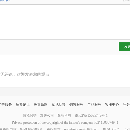
发
暂无评论，欢迎发表您的观点
广告服务
招贤纳士
免责条款
意见反馈
销售服务
产品服务
客服中心
积分
隐私保护
农夫公司
版权所有
豫ICP备15035749号-1
Privacy protection of the copyright of the farmer's company ICP 15035749 -1
报电话：0379-66770000
举报邮箱：nongfuguonet@163.com
邮编（PC）：471