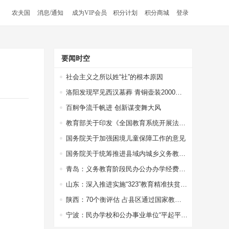
农夫国
消息/通知
成为VIP会员
积分计划
积分商城
登录
要闻时空
社会主义之所以姓“社”的根本原因
洛阳发现罕见西汉墓葬 青铜壶装2000多年前美酒，酒液澄清透明
百舸争流千帆进 创新谋变舞大风
教育部关于印发《全国教育系统开展法治宣传教育的第七个五年规划（2016-2020年）》的通知
国务院关于加强困境儿童保障工作的意见
国务院关于统筹推进县域内城乡义务教育一体化改革发展的若干意见
青岛：义务教育阶段民办公办办学经费一视同仁
山东：深入推进实施“323”教育精准扶贫工程
陕西：70个衡评估 占县区通过国家教育均比65.4%
宁波：民办学校和公办事业单位“平起平坐”