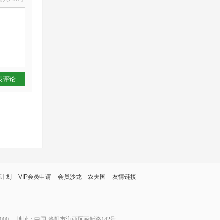
表评论
计划
VIP会员申请
会员沙龙
农夫国
友情链接
000
地址：中国-洛阳市涧西区丽新路142号