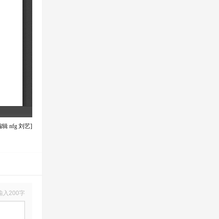
辑 nfg 刘艺]
输入200字