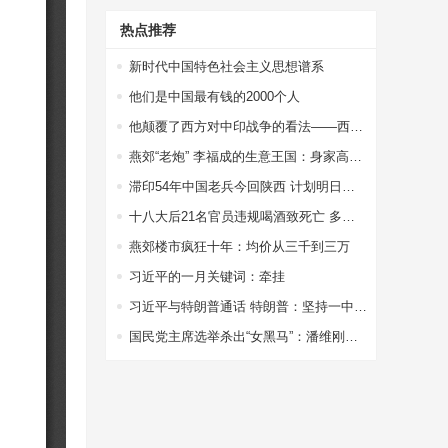
热点推荐
新时代中国特色社会主义思想谱系
他们是中国最有钱的2000个人
他颠覆了西方对中印战争的看法——西方权威专家站出来为中国说话了
燕郊“老炮” 李福成的生意王国：身家高达67亿
滞印54年中国老兵今回陕西 计划明日扫墓探亲
十八大后21名官员违规喝酒致死亡 多因接待领导
燕郊楼市疯狂十年：均价从三千到三万
习近平的一月关键词：牵挂
习近平与特朗普通话 特朗普：坚持一中政策
国民党主席选举杀出“女黑马”：潘维刚或参选