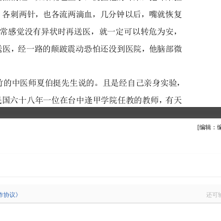
[编辑：编
作协议》
还可