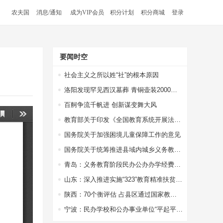
农夫国
消息/通知
成为VIP会员
积分计划
积分商城
登录
要闻时空
社会主义之所以姓“社”的根本原因
洛阳发现罕见西汉墓葬 青铜壶装2000多年前美酒，酒液澄清透明
百舸争流千帆进 创新谋变舞大风
教育部关于印发《全国教育系统开展法治宣传教育的第七个五年规划（2016-2020年）》的通知
国务院关于加强困境儿童保障工作的意见
国务院关于统筹推进县域内城乡义务教育一体化改革发展的若干意见
青岛：义务教育阶段民办公办办学经费一视同仁
山东：深入推进实施“323”教育精准扶贫工程
陕西：70个衡评估 占县区通过国家教育均比65.4%
宁波：民办学校和公办事业单位“平起平坐”