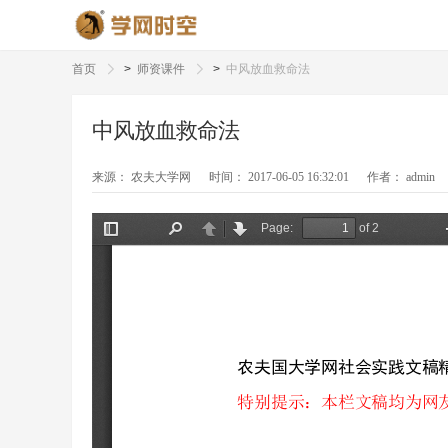
首页
>
师资课件
>
中风放血救命法
中风放血救命法
来源：
农夫大学网
时间：
2017-06-05 16:32:01
作者：
admin