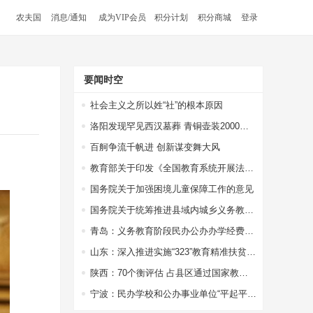
农夫国
消息/通知
成为VIP会员
积分计划
积分商城
登录
要闻时空
社会主义之所以姓“社”的根本原因
洛阳发现罕见西汉墓葬 青铜壶装2000多年前美酒，酒液澄清透明
百舸争流千帆进 创新谋变舞大风
教育部关于印发《全国教育系统开展法治宣传教育的第七个五年规划（2016-2020年）》的通知
国务院关于加强困境儿童保障工作的意见
国务院关于统筹推进县域内城乡义务教育一体化改革发展的若干意见
青岛：义务教育阶段民办公办办学经费一视同仁
山东：深入推进实施“323”教育精准扶贫工程
陕西：70个衡评估 占县区通过国家教育均比65.4%
宁波：民办学校和公办事业单位“平起平坐”