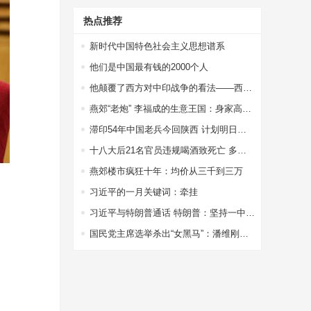
热点推荐
新时代中国特色社会主义思想谱系
他们是中国最有钱的2000个人
他颠覆了西方对中印战争的看法——西方权威专家站出来为中国说话了
燕郊“老炮” 李福成的生意王国：身家高达67亿
滞印54年中国老兵今回陕西 计划明日扫墓探亲
十八大后21名官员违规喝酒致死亡 多因接待领导
燕郊楼市疯狂十年：均价从三千到三万
习近平的一月关键词：牵挂
习近平与特朗普通话 特朗普：坚持一中政策
国民党主席选举杀出“女黑马”：潘维刚或参选