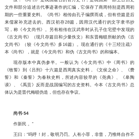
文件和部分追述古代事迹著作的汇编，它保存了商周特别是西周初
期的一些重要史料。《尚书》相传由孔子编撰而成，但有些篇是后
来儒家补充进去的。西汉初存28篇，因用汉代通行的文字隶书抄
写，称《今文尚书》。另有相传在汉武帝时从孔子住宅壁中发现的
《古文尚书》（现只存篇目和少量佚文）和东晋梅赜所献的伪《古
文尚书》（较《今文尚书》多16篇）。现在通行的《十三经注疏》
本《尚书》，就是《今文尚书》和伪《古文尚书》的和编本。
现存版本中真伪参半。一般认为《今文尚书》中《周书》的
《牧誓》到《吕刑》十六篇是西周真实史料，《文侯之命》、《费
誓》和《秦誓》为春秋史料，所述内容较早的《尧典》、《皋陶
谟》、《禹贡》反而是战国编写的古史资料。今本《古文尚书》总
体认为是晋代梅赜伪造，但也存在争议。
尚书·54
作新民 。”
王曰：“呜呼！封，敬明乃罚。人有小罪，非眚，乃惟终自作不