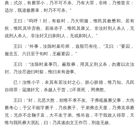
典；式尔，有厥罪小，乃不可不杀。乃有大罪，非终，乃惟眚灾：
适尔，既道极厥辜，时乃不可杀。”
王曰：“呜呼！封，有叙时，乃大明服，惟民其敕懋和。若有
疾，惟民其毕弃咎。若保赤子，惟民其康乂。非汝封刑人杀人，无
或刑人杀人。非汝封又曰劓刵人，无或劓刵人。”
王曰 ：“外事，汝陈时臬司师 ，兹殷罚有伦 。”又曰 ：“要囚，
服念五、六日至于旬时，丕蔽要囚 。”
王曰 ：“汝陈时臬事罚。蔽殷彝，用其义刑义杀，勿庸以次汝
封。乃汝尽逊曰时叙，惟曰未有逊事。
已！汝惟小子，未其有若汝封之心。朕心朕德，惟乃知。凡民
自得罪：寇攘奸宄，杀越人于货，□不畏死 ，罔弗憝。
王曰：“封，元恶大憝，矧惟不孝不友。子弗祗服厥父事，大伤
厥考心；于父不能字厥子，乃疾厥子。于弟弗念天显，乃弗克恭厥
兄；兄亦不念鞠子哀，大不友于弟。惟吊兹，不于我政人得罪，天
惟与我民彝大泯乱，曰：乃其速由文王作罚，刑兹无赦。