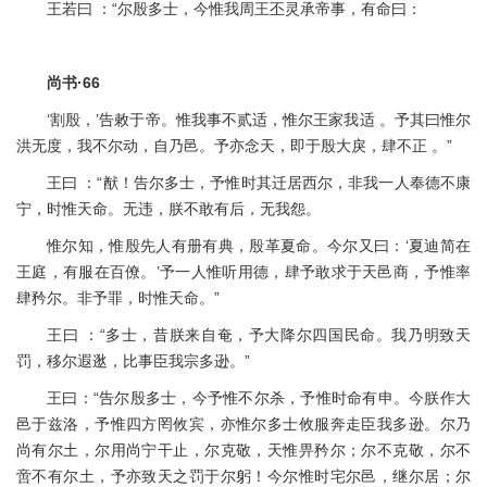
王若曰 ：“尔殷多士，今惟我周王丕灵承帝事，有命曰：
尚书·66
‘割殷，’告敕于帝。惟我事不贰适，惟尔王家我适 。予其曰惟尔
洪无度，我不尔动，自乃邑。予亦念天，即于殷大戾，肆不正 。”
王曰 ：“猷！告尔多士，予惟时其迁居西尔，非我一人奉德不康
宁，时惟天命。无违，朕不敢有后，无我怨。
惟尔知，惟殷先人有册有典，殷革夏命。今尔又曰：‘夏迪简在
王庭，有服在百僚。’予一人惟听用德，肆予敢求于天邑商，予惟率
肆矜尔。非予罪，时惟天命。”
王曰 ：“多士，昔朕来自奄，予大降尔四国民命。我乃明致天
罚，移尔遐逖，比事臣我宗多逊。”
王曰：“告尔殷多士，今予惟不尔杀，予惟时命有申。今朕作大
邑于兹洛，予惟四方罔攸宾，亦惟尔多士攸服奔走臣我多逊。尔乃
尚有尔土，尔用尚宁干止，尔克敬，天惟畀矜尔；尔不克敬，尔不
啻不有尔土，予亦致天之罚于尔躬！今尔惟时宅尔邑，继尔居；尔