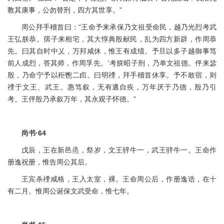
斁其康事，公勿替刑，四方其世享。”
周公拜手稽首曰：“王命予来承保乃文祖受命民，越乃光烈考武
王弘朕恭。孺子来相宅，其大惇典殷献民，乱为四方新辟，作周恭
先。曰其自时中乂，万邦咸休，惟王有成绩。予旦以多子越御事笃
前人成烈，答其师，作周孚先。’考朕昭子刑，乃单文祖德。伻来毖
殷，乃命宁予以秬鬯二卣。曰明禋，拜手稽首休享。予不敢宿，则
禋于文王、武王。惠笃叙，无有遘自疾，万年厌于乃德，殷乃引
考。王伻殷乃承叙万年，其永观子怀德。”
尚书·64
戊辰，王在新邑烝，祭岁，文王骍牛一，武王骍牛一。王命作
册逸祝册，惟告周公其后。
王宾杀禋咸格，王入太室，裸。王命周公后，作册逸诰，在十
有二月。惟周公诞保文武受命，惟七年。