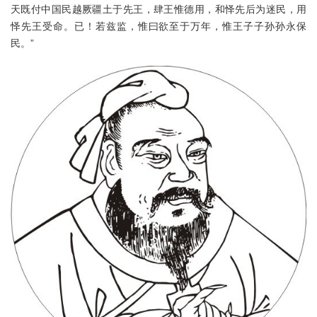
天既付中国民越厥疆土于先王，肆王惟德用，和怿先后为迷民，用
怿先王受命。已！若兹监，惟曰欲至于万年，惟王子子孙孙永保
民。”