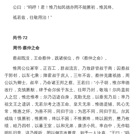
公曰 ：“呜呼！君！惟乃知民德亦罔不能厥初，惟其终。
祗若兹，往敬用治！”
尚书·72
周书·蔡仲之命
蔡叔既没，王命蔡仲，践诸侯位，作《蔡仲之命》。
惟周公位冢宰，正百工，群叔流言。乃致辟管叔于商；囚蔡叔
于郭邻，以车七乘；降霍叔于庶人，三年不齿。蔡仲克庸祇德，周
公以为卿士。叔卒，乃命诸王邦之蔡。王若曰：“小子胡，惟尔率德
改行，克慎厥猷，肆予命尔侯于东土。往即乃封，敬哉！尔尚盖前
人之愆，惟忠惟孝；尔乃迈迹自身，克勤无怠，以垂宪乃后；率乃
祖文王之遗训，无若尔考之违王命。皇天无亲，惟德是辅。民心无
常，惟惠之怀。为善不同，同归于治；为恶不同，同归于乱。尔其
戒哉！慎厥初，惟厥终，终以不困；不惟厥终，终以困穷。懋乃攸
绩，睦乃四邻，以蕃王室，以和兄弟，康济小民。率自中，无作聪
明乱旧章。详乃视听，罔以侧言改厥度。则予一人汝嘉。”王曰：“呜