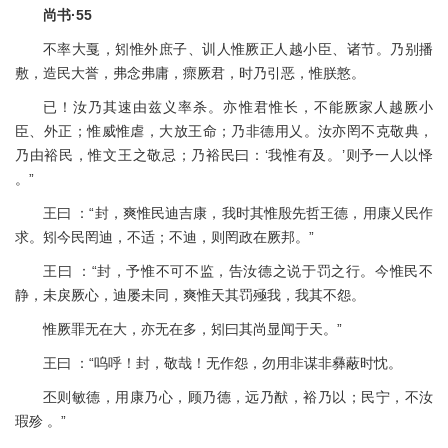
尚书·55
不率大戛，矧惟外庶子、训人惟厥正人越小臣、诸节。乃别播
敷，造民大誉，弗念弗庸，瘝厥君，时乃引恶，惟朕憝。
已！汝乃其速由兹义率杀。亦惟君惟长，不能厥家人越厥小
臣、外正；惟威惟虐，大放王命；乃非德用乂。汝亦罔不克敬典，
乃由裕民，惟文王之敬忌；乃裕民曰：‘我惟有及。’则予一人以怿
。”
王曰 ：“封，爽惟民迪吉康，我时其惟殷先哲王德，用康乂民作
求。矧今民罔迪，不适；不迪，则罔政在厥邦。”
王曰 ：“封，予惟不可不监，告汝德之说于罚之行。今惟民不
静，未戾厥心，迪屡未同，爽惟天其罚殛我，我其不怨。
惟厥罪无在大，亦无在多，矧曰其尚显闻于天。”
王曰 ：“呜呼！封，敬哉！无作怨，勿用非谋非彝蔽时忱。
丕则敏德，用康乃心，顾乃德，远乃猷，裕乃以；民宁，不汝
瑕殄 。”