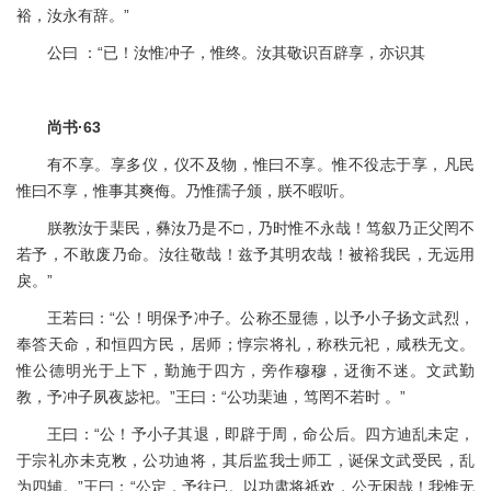
裕，汝永有辞。”
公曰 ：“已！汝惟冲子，惟终。汝其敬识百辟享，亦识其
尚书·63
有不享。享多仪，仪不及物，惟曰不享。惟不役志于享，凡民
惟曰不享，惟事其爽侮。乃惟孺子颁，朕不暇听。
朕教汝于棐民，彝汝乃是不□，乃时惟不永哉！笃叙乃正父罔不
若予，不敢废乃命。汝往敬哉！兹予其明农哉！被裕我民，无远用
戾。”
王若曰：“公！明保予冲子。公称丕显德，以予小子扬文武烈，
奉答天命，和恒四方民，居师；惇宗将礼，称秩元祀，咸秩无文。
惟公德明光于上下，勤施于四方，旁作穆穆，迓衡不迷。文武勤
教，予冲子夙夜毖祀。”王曰：“公功棐迪，笃罔不若时 。”
王曰：“公！予小子其退，即辟于周，命公后。四方迪乱未定，
于宗礼亦未克敉，公功迪将，其后监我士师工，诞保文武受民，乱
为四辅。”王曰：“公定，予往已。以功肃将祗欢，公无困哉！我惟无