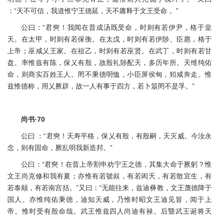
：“天不可信，我道惟宁王德延，天不庸释于文王受命 。”
公曰：“君奭！我闻在昔成汤既受命，时则有若伊尹，格于皇
天。在太甲，时则有若保衡。在太戊，时则有若伊陟、臣扈，格于
上帝；巫咸乂王家。在祖乙，时则有若巫贤。在武丁，时则有若甘
盘。率惟兹有陈，保乂有殷，故殷礼陟配天，多历年所。天维纯佑
命，则商实百姓王人。罔不秉德明恤，小臣屏侯甸，矧咸奔走。惟
兹惟德称，用乂厥辟，故一人有事于四方，若卜筮罔不是孚。”
尚书·70
公曰 ：“君奭！天寿平格，保乂有殷，有殷嗣，天灭威。今汝永
念，则有固命，厥乱明我新造邦。”
公曰：“君奭！在昔上帝割申劝宁王之德，其集大命于厥躬？惟
文王尚克修和我有夏；亦惟有若虢叔，有若闳夭，有若散宜生，有
若泰颠，有若南宫括。”又曰：“无能往来，兹迪彝教，文王蔑德降于
国人。亦惟纯佑秉德，迪知天威，乃惟时昭文王迪见冒，闻于上
帝。惟时受有殷命哉。武王惟兹四人尚迪有禄。后暨武王诞将天