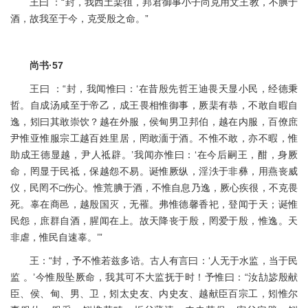
王曰 ：“封，我西土棐徂，邦君御事小子尚克用文王教，不腆于
酒，故我至于今，克受殷之命。”
尚书·57
王曰 ：“封，我闻惟曰：‘在昔殷先哲王迪畏天显小民，经德秉
哲。自成汤咸至于帝乙，成王畏相惟御事，厥棐有恭，不敢自暇自
逸，矧曰其敢崇饮？越在外服，侯甸男卫邦伯，越在内服，百僚庶
尹惟亚惟服宗工越百姓里居，罔敢湎于酒。不惟不敢，亦不暇，惟
助成王德显越，尹人祗辟。’我闻亦惟曰：‘在今后嗣王，酣，身厥
命，罔显于民祗，保越怨不易。诞惟厥纵，淫泆于非彝，用燕丧威
仪，民罔不□伤心。惟荒腆于酒，不惟自息乃逸，厥心疾很，不克畏
死。辜在商邑，越殷国灭，无罹。弗惟德馨香祀，登闻于天；诞惟
民怨，庶群自酒，腥闻在上。故天降丧于殷，罔爱于殷，惟逸。天
非虐，惟民自速辜。’”
王：“封，予不惟若兹多诰。古人有言曰：‘人无于水监，当于民
监 。’今惟殷坠厥命，我其可不大监抚于时！予惟曰：“汝劼毖殷献
臣、侯、甸、男、卫，矧太史友、内史友、越献臣百宗工，矧惟尔