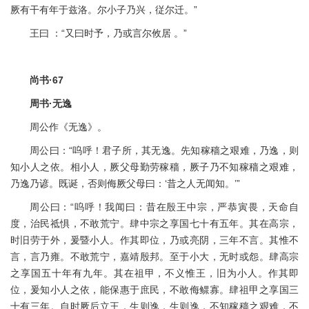
厥有干有年于兹洛。尔小子乃兴，従尔迁。”
王曰 ：“又曰时予，乃或言尔攸居 。”
尚书·67
周书·无逸
周公作《无逸》。
周公曰：“呜呼！君子所，其无逸。先知稼穑之艰难，乃逸，则
知小人之依。相小人，厥父母勤劳稼穑，厥子乃不知稼穑之艰难，
乃逸乃谚。既诞，否则侮厥父母曰：‘昔之人无闻知。’”
周公曰：“呜呼！我闻曰：昔在殷王中宗，严恭寅畏，天命自
度，治民祗惧，不敢荒宁。肆中宗之享国七十有五年。其在高宗，
时旧劳于外，爰暨小人。作其即位，乃或亮阴，三年不言。其惟不
言，言乃雍。不敢荒宁，嘉靖殷邦。至于小大，无时或怨。肆高宗
之享国五十年有九年。其在祖甲，不义惟王，旧为小人。作其即
位，爰知小人之依，能保惠于庶民，不敢侮鳏寡。肆祖甲之享国三
十有三年。自时厥后立王，生则逸，生则逸，不知稼穑之艰难，不