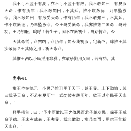
我不可不监于有夏，亦不可不监于有殷。我不敢知曰，有夏服
天命，惟有历年；我不敢知曰，不其延。惟不敬厥德，乃早坠厥
命。我不敢知曰，有殷受天命，惟有历年；我不敢知曰，不其延。
惟不敬厥德，乃早坠厥命。今王嗣受厥命，我亦惟兹二国命，嗣若
功。王乃初服。呜呼！若生子，罔不在厥初生，自贻哲命。今
天其命哲，命吉凶，命历年；知今我初服，宅新邑。肆惟王其
疾敬德？王其德之用，祈天永命。
其惟王勿以小民淫用非彝，亦敢殄戮用乂民，若有功。其
尚书·61
惟王位在德元，小民乃惟刑用于天下，越王显。上下勤恤，其
曰我受天命，丕若有夏历年，式勿替有殷历年。欲王以小民受天永
命 。”
拜手稽首，曰：“予小臣敢以王之仇民百君子越友民，保受王威
命明德。王末有成命，王亦显。我非敢勤，惟恭奉币，用供王能祈
天永命。”