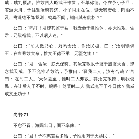
威，咸刘厥敌。惟兹四人昭武王惟冒，丕单称德。今在予小子旦，
若游大川，予往暨汝奭其济。小子同未在位，诞无我责收，罔勖不
及。耇造德不降我则，鸣鸟不闻，矧曰其有能格？”
公曰 ：“呜呼！君肆其监于兹！我受命于疆惟休，亦大惟艰。告
君，乃猷裕我，不以后人迷。”
公曰 ：“前人敷乃心，乃悉命汝，作汝民极。曰 ：‘汝明勖偶
王，在亶乘兹大命，惟文王德丕承，无疆之恤！’”
公曰 ：“君！告汝，朕允保奭。其汝克敬以予监于殷丧大否，肆
念我天威。予不允惟若兹诰，予惟曰：‘襄我二人，汝有合哉？’言
曰：‘在时二人。’天休兹至，惟时二人弗戡。其汝克敬德，明我俊
民，在让后人于丕时。呜呼！笃棐时二人,我式克至于今日休？我咸
成文王功于！
尚书·71
不怠丕冒，海隅出日，罔不率俾。”
公曰 ：“君！予不惠若兹多诰，予惟用闵于天越民 。”