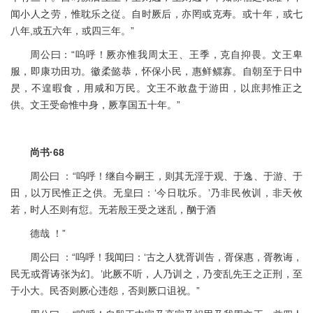
闻小人之劳，惟耽乐之従。自时厥后，亦罔或克寿。或十年，或七
八年,或五六年，或四三年。”
周公曰：“呜呼！厥亦惟我周太王、王季，克自抑畏。文王卑
服，即康功田功。徽柔懿恭，怀保小民，惠鲜鳏寡。自朝至于日中
昃，不遑暇食，用咸和万民。文王不敢盘于游田，以庶邦惟正之
供。文王受命惟中身，厥享国五十年。”
尚书·68
周公曰 ：“呜呼！继自今嗣王，则其无淫于观、于逸、于游、于
田，以万民惟正之供。无皇曰：‘今日耽乐。’乃非民攸训，非天攸
若，时人丕则有愆。无若殷王受之迷乱，酗于酒
德哉 ！”
周公曰 ：“呜呼！我闻曰：‘古之人犹胥训告，胥保惠，胥教诲，
民无或胥诪张为幻。’此厥不听，人乃训之，乃变乱先王之正刑，至
于小大。民否则厥心违怨，否则厥口诅祝。”