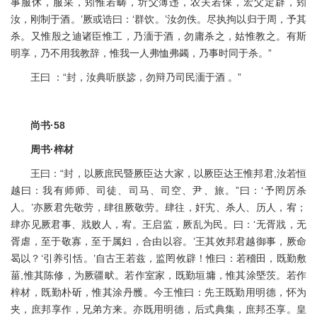
事服休，服采，矧惟若畴，圻父薄违，农夫若保，宏父定辟，矧
汝，刚制于酒。’厥或诰曰：‘群饮。’汝勿佚。尽执拘以归于周，予其
杀。又惟殷之迪诸臣惟工，乃湎于酒，勿庸杀之，姑惟教之。有斯
明享，乃不用我教辞，惟我一人弗恤弗蠲，乃事时同于杀。”
王曰 ：“封，汝典听朕毖，勿辩乃司民湎于酒 。”
尚书·58
周书·梓材
王曰：“封，以厥庶民暨厥臣达大家，以厥臣达王惟邦君,汝若恒
越曰：我有师师、司徒、司马、司空、尹、旅。”曰：‘予罔厉杀
人。’亦厥君先敬劳，肆徂厥敬劳。肆往，奸宄、杀人、历人，宥；
肆亦见厥君事、戕败人，宥。王启监，厥乱为民。曰：‘无胥戕，无
胥虐，至于敬寡，至于属妇，合由以容。’王其效邦君越御事，厥命
曷以？‘引养引恬。’自古王若兹，监罔攸辟！惟曰：若稽田，既勤敷
菑,惟其陈修，为厥疆畎。若作室家，既勤垣墉，惟其涂塈茨。若作
梓材，既勤朴斫，惟其涂丹雘。今王惟曰：先王既勤用明德，怀为
夹，庶邦享作，兄弟方来。亦既用明德，后式典集，庶邦丕享。皇