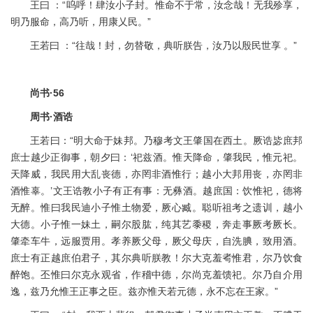
王曰 ：“呜呼！肆汝小子封。惟命不于常，汝念哉！无我殄享，
明乃服命，高乃听，用康乂民。”
王若曰 ：“往哉！封，勿替敬，典听朕告，汝乃以殷民世享 。”
尚书·56
周书·酒诰
王若曰：“明大命于妹邦。乃穆考文王肇国在西土。厥诰毖庶邦
庶士越少正御事，朝夕曰：‘祀兹酒。惟天降命，肇我民，惟元祀。
天降威，我民用大乱丧德，亦罔非酒惟行；越小大邦用丧，亦罔非
酒惟辜。’文王诰教小子有正有事：无彝酒。越庶国：饮惟祀，德将
无醉。惟曰我民迪小子惟土物爱，厥心臧。聪听祖考之遗训，越小
大德。小子惟一妹土，嗣尔股肱，纯其艺黍稷，奔走事厥考厥长。
肇牵车牛，远服贾用。孝养厥父母，厥父母庆，自洗腆，致用酒。
庶士有正越庶伯君子，其尔典听朕教！尔大克羞耇惟君，尔乃饮食
醉饱。丕惟曰尔克永观省，作稽中德，尔尚克羞馈祀。尔乃自介用
逸，兹乃允惟王正事之臣。兹亦惟天若元德，永不忘在王家。”