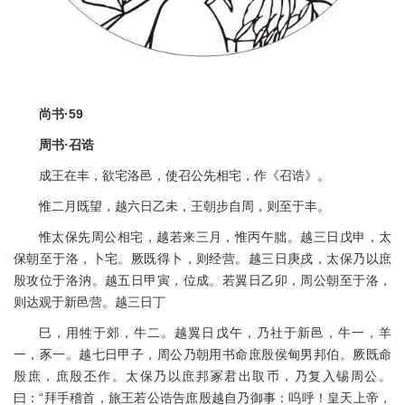
尚书·59
周书·召诰
成王在丰，欲宅洛邑，使召公先相宅，作《召诰》。
惟二月既望，越六日乙未，王朝步自周，则至于丰。
惟太保先周公相宅，越若来三月，惟丙午朏。越三日戊申，太
保朝至于洛，卜宅。厥既得卜，则经营。越三日庚戌，太保乃以庶
殷攻位于洛汭。越五日甲寅，位成。若翼日乙卯，周公朝至于洛，
则达观于新邑营。越三日丁
巳，用牲于郊，牛二。越翼日戊午，乃社于新邑，牛一，羊
一，豕一。越七日甲子，周公乃朝用书命庶殷侯甸男邦伯。厥既命
殷庶，庶殷丕作。太保乃以庶邦冢君出取币，乃复入锡周公。
曰：“拜手稽首，旅王若公诰告庶殷越自乃御事：呜呼！皇天上帝，