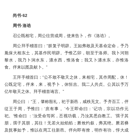
尚书·62
周书·洛诰
召公既相宅，周公往营成周，使来告卜，作《洛诰》。
周公拜手稽首曰：“朕复子明辟。王如弗敢及天基命定命，予乃
胤保大相东土，其基作民明辟。予惟乙卯，朝至于洛师。我卜河朔
黎水，我乃卜涧水东，瀍水西，惟洛食；我又卜瀍水东，亦惟洛
食。伻来以图及献卜。”
王拜手稽首曰：“公不敢不敬天之休，来相宅，其作周配，休！
公既定宅，伻来，来，视予卜，休恒吉。我二人共贞。公其以予万
亿年敬天之休。拜手稽首诲言。”
周公曰 ：“王，肇称殷礼，祀于新邑，咸秩无文。予齐百工，伻
従王于周，予惟曰：‘庶有事 。’今王即命曰：‘记功，宗以功作元
祀。’惟命曰 ：‘汝受命笃弼，丕视功载，乃汝其悉自教工。’孺子其
朋，孺子其朋，其往！无若火始焰焰；厥攸灼叙，弗其绝。厥若彝
及抚事如予，惟以在周工往新邑。伻向即有僚，明作有功，惇大成