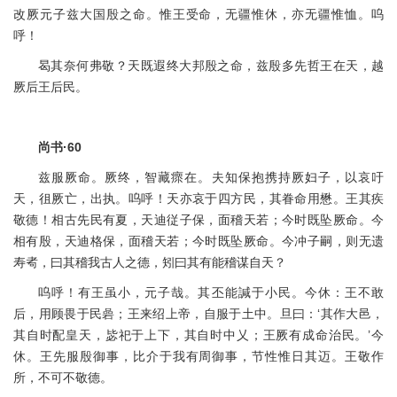
改厥元子兹大国殷之命。惟王受命，无疆惟休，亦无疆惟恤。呜
呼！
曷其奈何弗敬？天既遐终大邦殷之命，兹殷多先哲王在天，越
厥后王后民。
尚书·60
兹服厥命。厥终，智藏瘝在。夫知保抱携持厥妇子，以哀吁
天，徂厥亡，出执。呜呼！天亦哀于四方民，其眷命用懋。王其疾
敬德！相古先民有夏，天迪従子保，面稽天若；今时既坠厥命。今
相有殷，天迪格保，面稽天若；今时既坠厥命。今冲子嗣，则无遗
寿耇，曰其稽我古人之德，矧曰其有能稽谋自天？
呜呼！有王虽小，元子哉。其丕能諴于小民。今休：王不敢
后，用顾畏于民碞；王来绍上帝，自服于土中。旦曰：‘其作大邑，
其自时配皇天，毖祀于上下，其自时中乂；王厥有成命治民。’今
休。王先服殷御事，比介于我有周御事，节性惟日其迈。王敬作
所，不可不敬德。