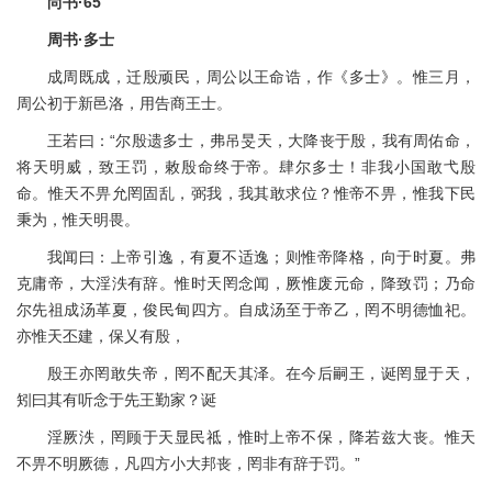
尚书·65
周书·多士
成周既成，迁殷顽民，周公以王命诰，作《多士》。惟三月，
周公初于新邑洛，用告商王士。
王若曰：“尔殷遗多士，弗吊旻天，大降丧于殷，我有周佑命，
将天明威，致王罚，敕殷命终于帝。肆尔多士！非我小国敢弋殷
命。惟天不畀允罔固乱，弼我，我其敢求位？惟帝不畀，惟我下民
秉为，惟天明畏。
我闻曰：上帝引逸，有夏不适逸；则惟帝降格，向于时夏。弗
克庸帝，大淫泆有辞。惟时天罔念闻，厥惟废元命，降致罚；乃命
尔先祖成汤革夏，俊民甸四方。自成汤至于帝乙，罔不明德恤祀。
亦惟天丕建，保乂有殷，
殷王亦罔敢失帝，罔不配天其泽。在今后嗣王，诞罔显于天，
矧曰其有听念于先王勤家？诞
淫厥泆，罔顾于天显民祗，惟时上帝不保，降若兹大丧。惟天
不畀不明厥德，凡四方小大邦丧，罔非有辞于罚。”