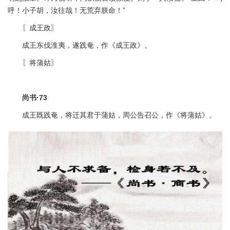
呼！小子胡，汝往哉！无荒弃朕命！”
〖成王政〗
成王东伐淮夷，遂践奄，作《成王政》。
〖将蒲姑〗
尚书·73
成王既践奄，将迁其君于蒲姑，周公告召公，作《将蒲姑》。