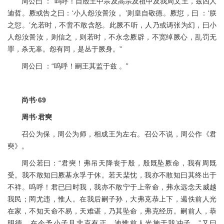
周公曰 ：“呜呼！自殷王中宗及高宗及祖甲及我周文王，兹四人
迪哲。厥或告之曰：‘小人怨汝詈汝 。’则皇自敬德。厥愆，曰 ：‘朕
之愆。’允若时，不啻不敢含怒。此厥不听，人乃或诪张为幻，曰小
人怨汝詈汝，则信之，则若时，不永念厥辟，不宽绰厥心，乱罚无
罪，杀无辜。怨有同，是丛于厥身。”
周公曰 ：“呜呼！嗣王其监于兹 。”
尚书·69
周书·君奭
召公为保，周公为师，相成王为左右。召公不说，周公作《君
奭》。
周公若曰：“君奭！弗吊天降丧于殷，殷既坠厥命，我有周既
受。我不敢知曰厥基永孚于休。若天棐忱，我亦不敢知曰其终出于
不祥。呜呼！君已曰时我，我亦不敢宁于上帝命，弗永远念天威越
我民；罔尤违，惟人。在我后嗣子孙，大弗克恭上下，遏佚前人光
在家，不知天命不易，天难谌，乃其坠命，弗克经历。嗣前人，恭
明德，在今予小子旦非克有正，迪惟前人光施于我冲子。”又曰