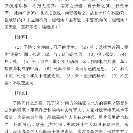
(2)宽柔以教，不报无道(3)，南方之强也，君子居之(4)。衽金革
(5)，死而不厌(6)，北方之强也，而强者居之。故君子和而不流(7)，
强哉矫(8)！中立而不倚，强哉矫！国有道，不变塞焉(9)，强哉矫！
国无道，至死不变，强哉矫！”
【注释】
（1）子路：名仲由，孔子的学生。（2）抑：选择性连词，意
为“还是”。而：代词，你。与：疑问语气词。（3）报：报复。（4）
居：处。（5）衽：卧席，此处用为动词。金：指铁制的兵器。革：
指皮革制成的甲盾。（6）死而不厌：死而后已的意思。（7）和而
不流：性情平和又不随波逐流。（8）矫：坚强的样子。（9）不变
塞：不改变志向。
【译文】
子路问什么是强。孔子说：“南方的强呢？北方的强呢？还是你
认为的强呢？用宽容柔和的精神去教育人，人家对我蛮横无礼也不
报复，这是南方的强，品德高尚的人具有这种强。用兵器甲盾当枕
席，死而后已，这是北方的强，勇武好斗的人就具有这种强。所
以，品德高尚的人和顺而不随波逐流，这才是真强啊！保持中立而