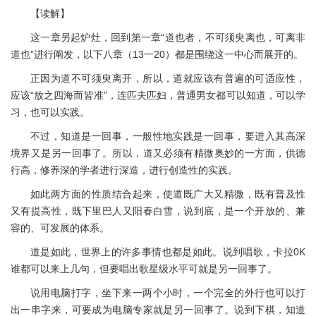
【读解】
这一章另起炉灶，回到第一章“道也者，不可须臾离也，可离非
道也”进行阐发，以下八章（13一20）都是围绕这一中心而展开的。
正因为道不可须臾离开，所以，道就应该有普遍的可适应性，
应该“放之四海而皆准”，连匹夫匹妇，普通男女都可以知道，可以学
习，也可以实践。
不过，知道是一回事，一般性地实践是一回事，要进入其高深
境界又是另一回事了。所以，道又必须有精微奥妙的一方面，供德
行高，修养深的学者进行深造，进行创造性的实践。
如此两方面的性质结合起来，使道既广大又精微，既有普及性
又有提高性，既下里巴人又阳春白雪，说到底，是一个开放的、兼
容的、可发展的体系。
道是如此，世界上的许多事情也都是如此。说到唱歌，卡拉0K
谁都可以来上几句，但要唱出歌星级水平可就是另一回事了。
说用电脑打字，坐下来一两个小时，一个完全的外行也可以打
出一串字来，可要成为电脑专家就是另一回事了。说到下棋，知道