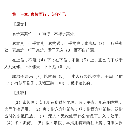
第十三章: 素位而行，安分守己
【原文】
君子素其位（1）而行，不愿乎其外。
素富贵，行乎富贵；素贫贱，行乎贫贱：素夷狄（2），行乎夷
狄；素患难，行乎患难。君子无入（3）而不自得焉。
在上位，不陵（4）下；在下位，不援（5）上。正己而不求于
人则无怨。上不怨天，下不尤（6）人。
故君子居易（7）以俟命（8），小人行险以侥幸。子曰：“射
（9）有似乎君子，失诸正鹄（10），反求诸其身。”
【注释】
（1）素其位：安于现在所处的地位。素，平素。现在的意思，
这里作动词用。（2）夷：指东方的部族；狄：指西方的部族。泛指
当时的少数民族。（3）无入：无论处于什么情况下。入，处于。
（4）陵：欺侮。（5）援：攀援，本指抓着东西往上爬，引申为投