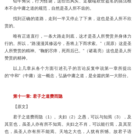
钻牛角尖，行为怪诞，这些出风头、走极端欺世盗名的搞法根
本不合中庸之道的规范，自然是圣人所不齿的。
找到正确的道路，走到一半又停止了下来，这也是圣人所不欣
赏的。
唯有正道直行，一条大路走到底，这才是圣人所赞赏并身体力
行的。所以，“路漫漫其修远兮，吾将上下而求索。”（屈原）这是圣
人所赞赏的精神。“鞠躬尽瘁，死而后已。”（诸葛亮）这也是圣人所
赞赏的精神。
以上几章从各个方面引述孔子的言论反复申说第一章所提出
的“中和”（中庸）这一概念，弘扬中庸之道，是全篇的第一大部分。
第十一章: 君子之道费而隐
【原文】
君子之道费而隐（1）。夫妇（2）之愚，可以与知焉（3），及
其至也，虽圣人亦有所不知焉。夫妇之不肖，可以能行焉，及其至
也，虽圣人亦有所不能焉。天地之大也，人犹有所憾。故君子语