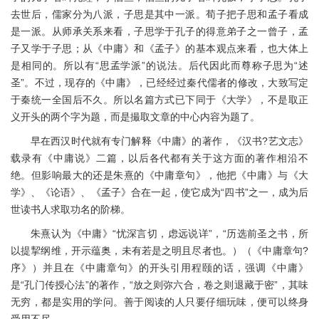
去世后，儒家分为八派，子思是其中一派。荀子把子思和孟子看成
是一派。从师承关系来看，子思学于孔子的得意弟子之一曾子，孟
子又学于子思；从《中庸》和《孟子》的基本观点来看，也大体上
是相同的。所以有“思孟学派”的说法。后代因此而尊称子思为“述
圣”。不过，现存的《中庸》，已经经过秦代儒者的修改，大致写定
于秦统一全国后不久。所以名篇方式已下同于《大学》，不是取正
义开头的两个字为题，而是撮取文章的中心内容为题了。
早在西汉时代就有专门解释《中庸》的著作，《汉书?艺文志》
载录有《中庸说》二篇，以后各代都有关于这方面的著作相沿不
绝。但影响最大的还是朱熹的《中庸章句》，他把《中庸》与《大
学》、《论语》、《孟子》合在一起，使它成为“四书”之一，成为后
世读书人求取功名的阶梯。
朱熹认为《中庸》“忧深言切，虑远说详”，“历选前圣之书，所
以提挈纲维，开示蕴奥，未有若是之明且尽者也。）（《中庸章句?
序》）并且在《中庸章句》的开头引用程颐的话，强调《中庸》
是“孔门传授心法”的著作，“放之则弥六合，卷之则退藏于密”，其味
无穷，都是实用的学问。善于阅读的人只要仔细玩味，便可以终身
受用不尽。