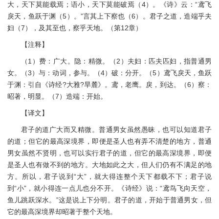
大，天下莫能载焉；语小，天下莫能破焉（4）。《诗》云：“鸢飞
戾天，鱼跃于渊（5）。”言其上下察也（6）。君子之道，造端乎夫
妇（7），及其至也，察乎天地。（第12章）
【注释】
（1）费：广大。隐：精微。（2）夫妇：匹夫匹妇，指普通男
女。（3）与：动词，参与。（4）破：分开。（5）鸢飞戾天，鱼跃
于渊：引自《诗经?大雅?旱麓》。鸢，老鹰。戾，到达。（6）察：
昭著，明显。（7）造端：开始。
【译文】
君子的道广大而又精微。普通男女虽然愚昧，也可以知道君子
的道；但它的最高深境界，即便是圣人也有弄不清楚的地方，普通
男女虽然不贤明，也可以实行君子的道，但它的最高深境界，即便
是圣人也有做不到的地方。大地如此之大，但人们仍有不满足的地
方。所以，君子说到“大”，就大得连整个天下都载不下；君子说
到“小”，就小得连一点儿也分不开。《诗经》说：“鸢鸟飞向天空，
鱼儿跳跃深水。”这是说上下分明。君子的道，开始于普通男女，但
它的最高深境界却昭著于整个天地。