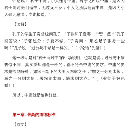
仲尼说：“君子中庸，小人违背中庸。君于之所以中庸，是因为
君子随时做到适中，无过无不及；小人之所以违背中庸，是因为小
人肆无忌惮，专走极端。”
【读解】
孔子的学生子贡曾经问孔子：“子张和子夏哪一个贤一些？”孔子
回答说：“子张过分；子夏不够。”子贡问：“那么是子张贤一些
吗？”孔子说：“过分与不够是一样的。”（《论语?先进》）
这一段话是对“君子而时中”的生动说明。也就是说，过分与不够
貌似不同，其实质却都是一样的，都不符合中庸的要求。中庸的要
求是恰到好处，如宋玉笔下的大美人东家之子：“增之一分则太长，
减之一分则太短；著粉则太白，施朱则太赤。”（《登徒子好色
赋》）
所以，中庸就是恰到好处。
第三章: 最高的道德标准
【原文】