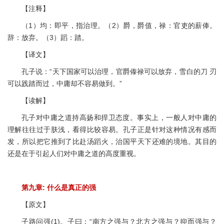
【注释】
（1）均：即平，指治理。（2）爵，爵值，禄：官吏的薪俸。
辞：放弃。（3）蹈：踏。
【译文】
孔子说：“天下国家可以治理，官爵傣禄可以放弃，雪白的刀 刃
可以践踏而过，中庸却不容易做到。”
【读解】
孔子对中庸之道持高扬和捍卫态度。事实上，一般人对中庸的
理解往往过于肤浅，看得比较容易。孔子正是针对这种情况有感而
发，所以把它推到了比赴汤蹈火，治国平天下还难的境地。其目的
还是在于引起人们对中庸之道的高度重视。
第九章: 什么是真正的强
【原文】
子路问强(1)。子曰：“南方之强与？北方之强与？抑而强与？