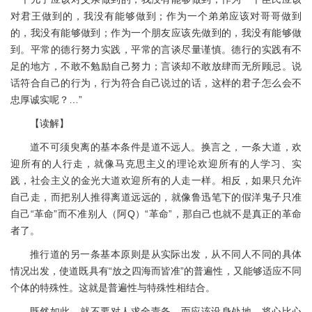
对君王做到的，我没有能够做到；作为一个弟弟应该对哥哥做到
的，我没有能够做到；作为一个朋友应该先做到的，我没有能够做
到。平常的德行努力实践，平常的言谈尽量谨慎。德行的实践有不
足的地方，不敢不勉励自己努力；言谈却不敢放肆而无所顾忌。说
话符合自己的行为，行为符合自己说过的话，这样的君子怎么会不
忠厚诚实呢？…”
【读解】
道不可须臾离的基本条件是道不远人。换言之，一条大道，欢
迎所有的人行走，就像马克思主义的理论欢迎所有的人学习、实
践，社会主义的金光大道欢迎所有的人走一样。相反，如果只允许
自己走，而把别人推得离道远远的，就像鲁迅笔下的假洋鬼子只准
自己“革命”而不准别人（阿Q）“革命”，那自己也就不是真正的革命
者了。
推行道的另一条基本原则是从实际出发，从不同人不同的具体
情况出发，使道既具有“放之四海而皆准”的普遍性，又能够适应不同
个体的特殊性。这就是普遍性与特殊性相结合。
既然如此，就不要对人求全责备，而应该设身处地，将心比心