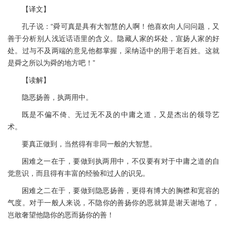
【译文】
孔子说：“舜可真是具有大智慧的人啊！他喜欢向人问问题，又
善于分析别人浅近话语里的含义。隐藏人家的坏处，宣扬人家的好
处。过与不及两端的意见他都掌握，采纳适中的用于老百姓。这就
是舜之所以为舜的地方吧！”
【读解】
隐恶扬善，执两用中。
既是不偏不倚、无过无不及的中庸之道，又是杰出的领导艺
术。
要真正做到，当然得有非同一般的大智慧。
困难之一在于，要做到执两用中，不仅要有对于中庸之道的自
觉意识，而且得有丰富的经验和过人的识见。
困难之二在于，要做到隐恶扬善，更得有博大的胸襟和宽容的
气度。对于一般人来说，不隐你的善扬你的恶就算是谢天谢地了，
岂敢奢望他隐你的恶而扬你的善！