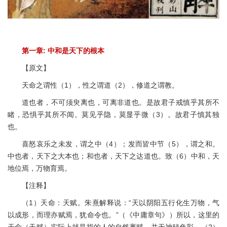
第一章: 中和是天下的根本
【原文】
天命之谓性（1），性之谓道（2），修道之谓教。
道也者，不可须臾离也，可离非道也。是故君子戒慎乎其所不
睹，恐惧乎其所不闻。莫见乎隐，莫显乎微（3）。故君子慎其独
也。
喜怒哀乐之未发，谓之中（4）；发而皆中节（5），谓之和。
中也者，天下之大本也；和也者，天下之达道也。致（6）中和，天
地位焉，万物育焉。
【注释】
（1）天命：天赋。朱熹解释说：“天以阴阳五行化生万物，气
以成形，而理亦赋焉，犹命令也。”（《中庸章句》）所以，这里的
天命（天赋）实际上就是指的人的自然禀赋，并无神秘色彩。（2）