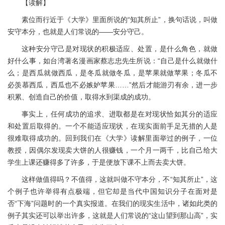
【读解】
素位而行近于《大学》里面所说的“知其所止”，换句话说，叫做
安守本分，也就是人们常说的——安分守己。
这种安分守己是对现状的积极适应、处置，是什么角色，就做
好什么事，如台湾著名漫画家蔡志忠先生所说：“自己是什么就做什
么；是西瓜就做西瓜，是冬瓜就做冬瓜，是苹果就做苹果；冬瓜不
必羡慕西瓜，西瓜也不必嫉妒苹果……”然后才能游刃有余，进一步
积累、创造自己的价值，取得水到渠成的成功。
事实上，任何成功的追求、进取都是在对现状恰如其分的适应
和处置后取得的。一个不能适应现状，在现实面前手足无措的人是
很难取得成功的。回到我们在《大学》读解里面举过的例子，一位
教授，因偶尔发现卖大饼的人很赚钱，一个月一两千，比自己给大
学生上课还赚得多了许多，于是便放下课不上而去卖大饼。
这样做值得吗？不值得，这就叫做不守本分，不“知其所止”，这
个例子也许举得有点极端，但它却是当代中国知识分子在面对是
否“下海”问题时的一个真实报道。在我们的现实生活中，诸如此类的
例子其实还可以举出许多，这就是人们常说的“这山望到那山高”，实