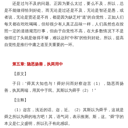
还是过与不及的问题。正因为要么太过，要么不及，所以，总
是不能做得恰到好处。而无论是过还是不及，无论是智还是愚，或
者说，无论是贤还是不肖，都是因为缺乏对“道”的自觉性，正如人们
每天都在吃吃喝喝，但却很少有人真正品味一样，人们虽然也在按
照一定的道德规范行事，但由于自觉性不高，在大多数情况下不是
做得过了头就是做得不够，难以达到“中和”的恰到好处。所以，提高
自觉性是推行中庸之道至关重要的一环。
第五章: 隐恶扬善，执两用中
【原文】
子日：“舜其大知也与！舜好问而好察迩言（1），隐恶而扬
善，执其两端，用其中于民。其斯以为舜乎（2）！”
【注释】
（1）迩言，浅近的话。迩，近。（2）其斯以为舜乎，这就是
舜之所以为舜的地方吧！其，语气词，表示推测。斯，这。“舜”字的
本义是仁义盛明，所以孔子有此感叹。