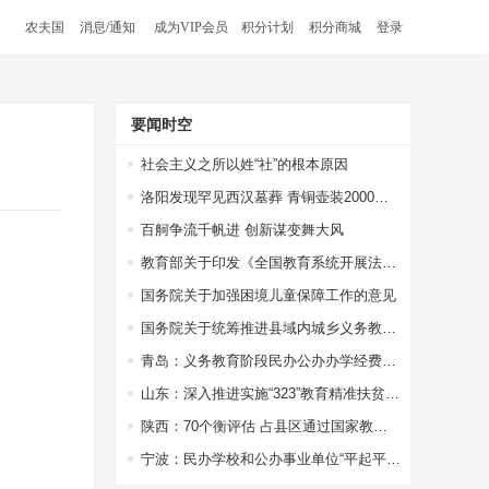
农夫国
消息/通知
成为VIP会员
积分计划
积分商城
登录
要闻时空
社会主义之所以姓“社”的根本原因
洛阳发现罕见西汉墓葬 青铜壶装2000多年前美酒，酒液澄清透明
百舸争流千帆进 创新谋变舞大风
教育部关于印发《全国教育系统开展法治宣传教育的第七个五年规划（2016-2020年）》的通知
国务院关于加强困境儿童保障工作的意见
国务院关于统筹推进县域内城乡义务教育一体化改革发展的若干意见
青岛：义务教育阶段民办公办办学经费一视同仁
山东：深入推进实施“323”教育精准扶贫工程
陕西：70个衡评估 占县区通过国家教育均比65.4%
宁波：民办学校和公办事业单位“平起平坐”