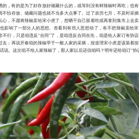
晒的，有的是为了好存放好储藏什么的，或等到没有鲜辣椒时再吃；也有
因不怕存放、储藏问题也就不当多大点事了。过了农历七月，不及时采摘
私心，不愿将辣椒卖给宋小虎了，想晒干自己留着吃或再拿到集市上去卖
也影响了一部分人的思想。杏看到有些人思想动了，有不把辣椒卖给宋
非不行，只是咱违反“合同”了，是咱违反合同在先，咱是给人家订有协
过去；再说开春咱的辣椒早于一般人家的采摘，按道理宋小虎是该装着按
话说。这次咱不给人家辣椒了，那人家以后还信咱吗？明年还给咱订“协