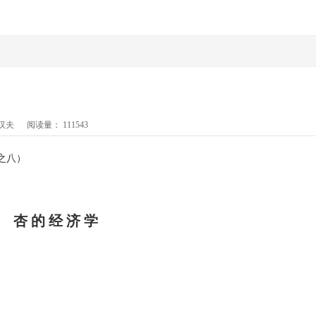
汉夫
阅读量：
111543
之八）
杏 的 经 济 学