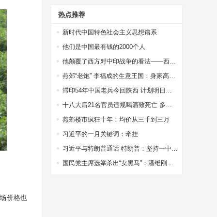
热点推荐
新时代中国特色社会主义思想谱系
他们是中国最有钱的2000个人
他颠覆了西方对中印战争的看法——西方权威专家站出来为中国说话了
燕郊“老炮” 李福成的生意王国：身家高达67亿
滞印54年中国老兵今回陕西 计划明日扫墓探亲
十八大后21名官员违规喝酒致死亡 多因接待领导
燕郊楼市疯狂十年：均价从三千到三万
习近平的一月关键词：牵挂
习近平与特朗普通话 特朗普：坚持一中政策
国民党主席选举杀出“女黑马”：潘维刚或参选
场价格也