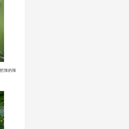
又把辣的辣