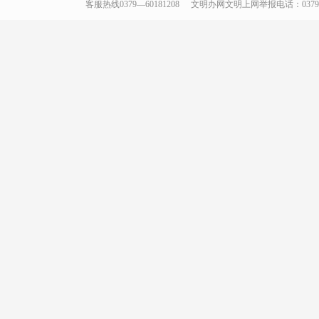
客服热线0379—60181208
文明办网文明上网举报电话：0379-66