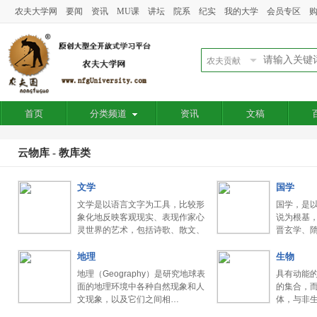
农夫大学网
要闻
资讯
MU课
讲坛
院系
纪实
我的大学
会员专区
首页
分类频道
资讯
文稿
云物库 - 教库类
文学
国学
文学是以语言文字为工具，比较形
国学，是
象化地反映客观现实、表现作家心
说为根基
灵世界的艺术，包括诗歌、散文、
晋玄学、
…
明…
地理
生物
地理（Geography）是研究地球表
具有动能
面的地理环境中各种自然现象和人
的集合，
文现象，以及它们之间相…
体，与非
在…