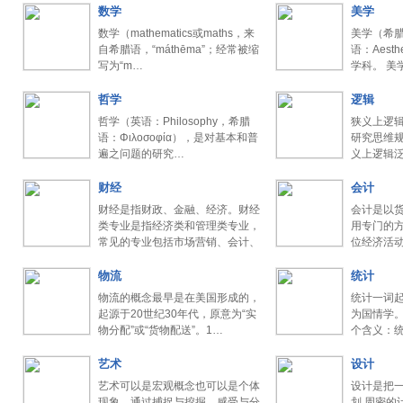
数学
美学
数学（mathematics或maths，来
美学（希腊语
自希腊语，“máthēma”；经常被缩
语：Aest
写为“m…
学科。 美
哲学
逻辑
哲学（英语：Philosophy，希腊
狭义上逻
语：Φιλοσοφία），是对基本和普
研究思维
遍之问题的研究…
义上逻辑
律…
财经
会计
财经是指财政、金融、经济。财经
会计是以
类专业是指经济类和管理类专业，
用专门的
常见的专业包括市场营销、会计、
位经济活
…
…
物流
统计
物流的概念最早是在美国形成的，
统计一词
起源于20世纪30年代，原意为“实
为国情学
物分配”或“货物配送”。1…
个含义：
统…
艺术
设计
艺术可以是宏观概念也可以是个体
设计是把一
现象，通过捕捉与挖掘、感受与分
划 周密的