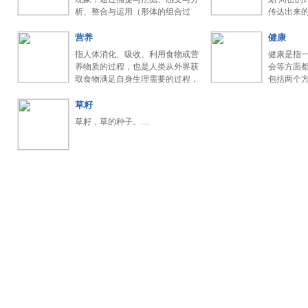
析、整合与运用（形体的组合过
传达出来
程…
营养
健康
指人体消化、吸收、利用食物或营
健康是指
养物质的过程，也是人类从外界获
会等方面
取食物满足自身生理需要的过程，
包括两个
…
脏…
草籽
草籽，草的种子。…