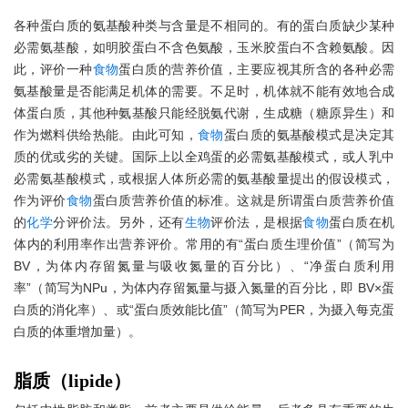
各种蛋白质的氨基酸种类与含量是不相同的。有的蛋白质缺少某种
必需氨基酸，如明胶蛋白不含色氨酸，玉米胶蛋白不含赖氨酸。因
此，评价一种
食物
蛋白质的营养价值，主要应视其所含的各种必需
氨基酸量是否能满足机体的需要。不足时，机体就不能有效地合成
体蛋白质，其他种氨基酸只能经脱氨代谢，生成糖（糖原异生）和
作为燃料供给热能。由此可知，
食物
蛋白质的氨基酸模式是决定其
质的优或劣的关键。国际上以全鸡蛋的必需氨基酸模式，或人乳中
必需氨基酸模式，或根据人体所必需的氨基酸量提出的假设模式，
作为评价
食物
蛋白质营养价值的标准。这就是所谓蛋白质营养价值
的
化学
分评价法。另外，还有
生物
评价法，是根据
食物
蛋白质在机
体内的利用率作出营养评价。常用的有“蛋白质生理价值”（简写为
BV，为体内存留氮量与吸收氮量的百分比）、“净蛋白质利用
率”（简写为NPu，为体内存留氮量与摄入氮量的百分比，即 BV×蛋
白质的消化率）、或“蛋白质效能比值”（简写为PER，为摄入每克蛋
白质的体重增加量）。
脂质（lipide）