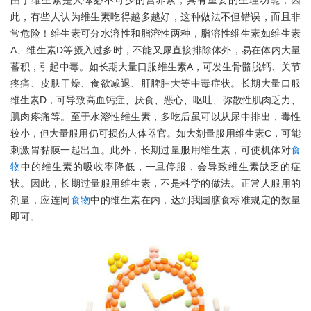
由于维生素是人体必不可少的营养素，具有重要的生理功能，因
此，有些人认为维生素吃得越多越好，这种做法不但错误，而且非
常危险！维生素可分水溶性和脂溶性两种，脂溶性维生素如维生素
A、维生素D等摄入过多时，不能又尿直接排除体外，易在体内大量
蓄积，引起中毒。如长期大量口服维生素A，可发生骨骼脱钙、关节
疼痛、皮肤干燥、食欲减退、肝脾肿大等中毒症状。长期大量口服
维生素D，可导致高血钙症、厌食、恶心、呕吐、弥散性肌肉乏力、
肌肉疼痛等。至于水溶性维生素，多吃后虽可以从尿中排出，毒性
较小，但大量服用仍可损伤人体器官。如大剂量服用维生素C，可能
刺激胃黏膜一起出血。此外，长期过量服用维生素，可使机体对
食
物
中的维生素的吸收率降低，一旦停服，会导致维生素缺乏的症
状。因此，长期过量服用维生素，不是科学的做法。正常人服用的
剂量，应连同
食物
中的维生素在内，达到我国膳食标准规定的数量
即可。