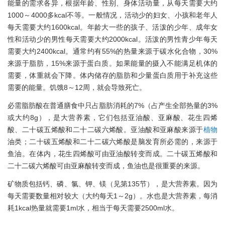
能量的需求各异，根据年龄、性别、身体活动量，从每天需要大约
1000～4000多kcal不等。一般情况，活动少的妇女、小孩和老年人
每天需要大约1600kcal。年龄大一些的孩子、活泼的少年、成年女
性和活动少的男性每天需要大约2000kcal。活泼的男性青少年每天
需要大约2400kcal。通常约有55%的热量来源于碳水化合物，30%
来源于脂肪，15%来源于蛋白质。如果能量的摄入不能满足机体的
需要，体重就会下降。体内储存的脂肪和少量蛋白质用于补充这些
需要的能量。饥饿8～12周，就会导致死亡。
必需脂肪酸在普通膳食中只占脂肪消耗的7%（占产生全部热量的3%
或大约8g），是大营养素，它们包括亚油酸、亚麻酸、花生四烯
酸、二十碳五烯酸和二十二碳六烯酸。亚油酸和亚麻酸来源于
植物
油类；二十碳五烯酸和二十二碳六烯酸是脑发育所必需的，来源于
鱼油。在体内，花生四烯酸可由亚油酸转变而成。二十碳五烯酸和
二十二碳六烯酸可由亚麻酸转变而成，鱼油也是很重要的来源。
矿物质包括钙、磷、氯、钾、镁（见第135节），是大营养素。因为
每天需要数量相对较大（大约每天1～2g）。水也是大营养素，每消
耗1kcal热量就需要1ml水，相当于每天需要2500ml水。