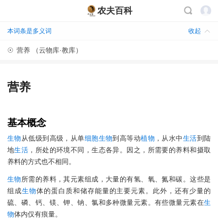
农夫百科
本词条是多义词
收起
☉
营养 （云物库·教库）
营养
基本概念
生物
从低级到高级，从单
细胞
生物
到高等动
植物
，从水中
生活
到陆
地
生活
，所处的环境不同，生态各异。因之，所需要的养料和摄取
养料的方式也不相同。
生物
所需的养料，其元素组成，大量的有氢、氧、氮和碳。这些是
组成
生物
体的蛋白质和储存能量的主要元素。此外，还有少量的
硫、磷、钙、镁、钾、钠、氯和多种微量元素。有些微量元素在
生
物
体内仅有痕量。