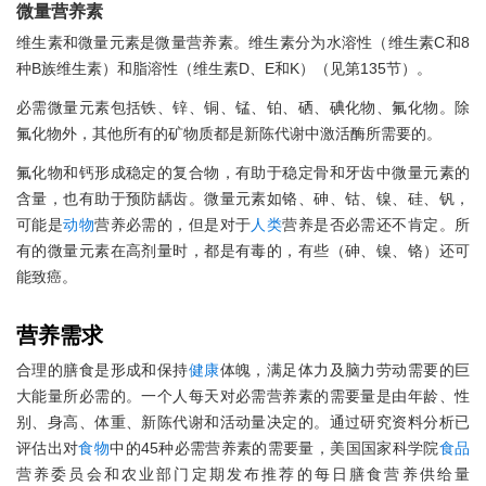
微量营养素
维生素和微量元素是微量营养素。维生素分为水溶性（维生素C和8
种B族维生素）和脂溶性（维生素D、E和K）（见第135节）。
必需微量元素包括铁、锌、铜、锰、铂、硒、碘化物、氟化物。除
氟化物外，其他所有的矿物质都是新陈代谢中激活酶所需要的。
氟化物和钙形成稳定的复合物，有助于稳定骨和牙齿中微量元素的
含量，也有助于预防龋齿。微量元素如铬、砷、钴、镍、硅、钒，
可能是
动物
营养必需的，但是对于
人类
营养是否必需还不肯定。所
有的微量元素在高剂量时，都是有毒的，有些（砷、镍、铬）还可
能致癌。
营养需求
合理的膳食是形成和保持
健康
体魄，满足体力及脑力劳动需要的巨
大能量所必需的。一个人每天对必需营养素的需要量是由年龄、性
别、身高、体重、新陈代谢和活动量决定的。通过研究资料分析已
评估出对
食物
中的45种必需营养素的需要量，美国国家科学院
食品
营养委员会和农业部门定期发布推荐的每日膳食营养供给量