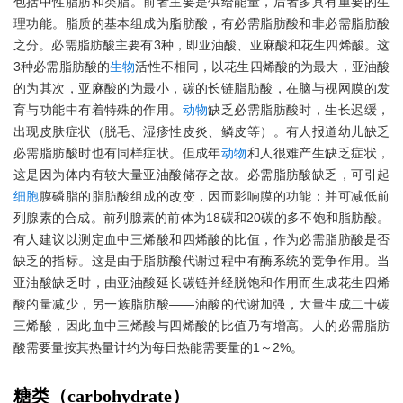
包括中性脂肪和类脂。前者主要是供给能量，后者多具有重要的生
理功能。脂质的基本组成为脂肪酸，有必需脂肪酸和非必需脂肪酸
之分。必需脂肪酸主要有3种，即亚油酸、亚麻酸和花生四烯酸。这
3种必需脂肪酸的
生物
活性不相同，以花生四烯酸的为最大，亚油酸
的为其次，亚麻酸的为最小，碳的长链脂肪酸，在脑与视网膜的发
育与功能中有着特殊的作用。
动物
缺乏必需脂肪酸时，生长迟缓，
出现皮肤症状（脱毛、湿疹性皮炎、鳞皮等）。有人报道幼儿缺乏
必需脂肪酸时也有同样症状。但成年
动物
和人很难产生缺乏症状，
这是因为体内有较大量亚油酸储存之故。必需脂肪酸缺乏，可引起
细胞
膜磷脂的脂肪酸组成的改变，因而影响膜的功能；并可减低前
列腺素的合成。前列腺素的前体为18碳和20碳的多不饱和脂肪酸。
有人建议以测定血中三烯酸和四烯酸的比值，作为必需脂肪酸是否
缺乏的指标。这是由于脂肪酸代谢过程中有酶系统的竞争作用。当
亚油酸缺乏时，由亚油酸延长碳链并经脱饱和作用而生成花生四烯
酸的量减少，另一族脂肪酸——油酸的代谢加强，大量生成二十碳
三烯酸，因此血中三烯酸与四烯酸的比值乃有增高。人的必需脂肪
酸需要量按其热量计约为每日热能需要量的1～2%。
糖类（carbohydrate）