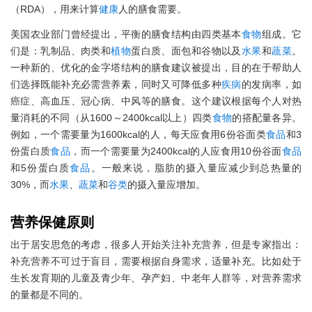
（RDA），用来计算
健康
人的膳食需要。
美国农业部门曾经提出，平衡的膳食结构由四类基本
食物
组成。它
们是：乳制品、肉类和
植物
蛋白质、面包和谷物以及
水果
和
蔬菜
。
一种新的、优化的金字塔结构的膳食建议被提出，目的在于帮助人
们选择既能补充必需营养素，同时又可降低多种
疾病
的发病率，如
癌症、高血压、冠心病、中风等的膳食。这个建议根据每个人对热
量消耗的不同（从1600～2400kcal以上）四类
食物
的搭配量各异。
例如，一个需要量为1600kcal的人，每天应食用6份谷面类
食品
和3
份蛋白质
食品
，而一个需要量为2400kcal的人应食用10份谷面
食品
和5份蛋白质
食品
。一般来说，脂肪的摄入量应减少到总热量的
30%，而
水果
、
蔬菜
和
谷类
的摄入量应增加。
营养
保健
原则
出于居安思危的考虑，很多人开始关注补充营养，但是专家指出：
补充营养不可过于盲目，需要根据自身需求，适量补充。比如处于
生长发育期的儿童及青少年、孕产妇、中老年人群等，对营养需求
的量都是不同的。