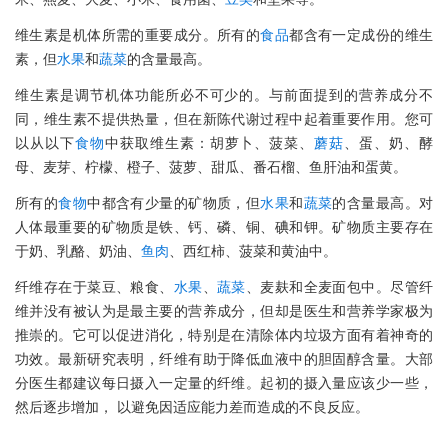
维生素是机体所需的重要成分。所有的
食品
都含有一定成份的维生
素，但
水果
和
蔬菜
的含量最高。
维生素是调节机体功能所必不可少的。与前面提到的营养成分不
同，维生素不提供热量，但在新陈代谢过程中起着重要作用。您可
以从以下
食物
中获取维生素：胡萝卜、菠菜、
蘑菇
、蛋、奶、酵
母、麦芽、柠檬、橙子、菠萝、甜瓜、番石榴、鱼肝油和蛋黄。
所有的
食物
中都含有少量的矿物质，但
水果
和
蔬菜
的含量最高。对
人体最重要的矿物质是铁、钙、磷、铜、碘和钾。矿物质主要存在
于奶、乳酪、奶油、
鱼肉
、西红柿、菠菜和黄油中。
纤维存在于菜豆、粮食、
水果
、
蔬菜
、麦麸和全麦面包中。尽管纤
维并没有被认为是最主要的营养成分，但却是医生和营养学家极为
推崇的。它可以促进消化，特别是在清除体内垃圾方面有着神奇的
功效。最新研究表明，纤维有助于降低血液中的胆固醇含量。大部
分医生都建议每日摄入一定量的纤维。起初的摄入量应该少一些，
然后逐步增加， 以避免因适应能力差而造成的不良反应。