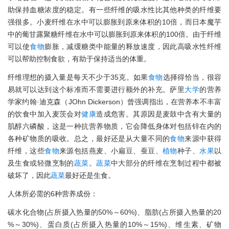
助保持血糖浓度的稳定。有一些纤维的吸水性比其他种类的纤维要
强很多。小麦纤维在水中可以膨胀到原来体积的10倍，而日本魔芋
中的葡甘露聚糖纤维在水中可以膨胀到原来体积的100倍。由于纤维
可以使
食物
膨胀，减缓糖类中能量的释放速度，因此高吸水性纤维
可以帮助控制食欲，有助于保持适当的体重。
纤维理想的摄入量是每天不少于35克。如果
食物
选择得恰当，很容
易就可以达到这个标准而不需要进行额外的补充。萨里
大学
的营养
学家约翰·迪克森（JOhn Dickerson）曾强调指出，在营养本不丰富
的饮食中加入麦茨会对
健康
造成危害。其原因是麦鼓中含有大量的
肌醇六磷酸，这是一种抗营养物质，它会降低身体对包括锌在内的
各种矿物质的吸收。总之，最好还是从大量不同的
食物
来源中获得
纤维，这些
食物
来源包括燕麦、小扁豆、蚕豆、
植物
种子、
水果
以
及生食或轻微烹制的
蔬菜
。
蔬菜
中大部分的纤维在烹制过程中都被
破坏了，因此
蔬菜
最好还是生食。
人体所必需的6种营养成份：
碳水化合物(占所摄入热量的50%～60%)、脂肪(占所摄入热量的20
%～30%)、蛋白质(占所摄入热量的10%～15%)、维生素、矿物