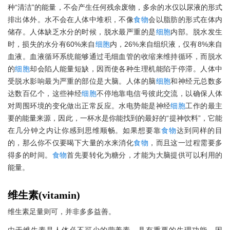
种“清洁”的能量，不会产生任何残余废物，多余的水仅以尿液的形式
排出体外。水不会在人体中堆积，不像
食物
会以脂肪的形式在体内
储存。人体缺乏水分的时候，脱水最严重的是
细胞
内部。脱水发生
时，损失的水分有60%来自
细胞
内，26%来自组织液，仅有8%来自
血液。血液循环系统能够通过毛细血管的收缩来维持循环，而脱水
的
细胞
却会陷人能量短缺，因而使各种生理机能陷于停滞。人体中
受脱水影响最为严重的部位是大脑。人体的脑
细胞
和神经元总数多
达数百亿个，这些神经
细胞
不停地靠电信号彼此交流，以确保人体
对周围环境的变化做出正常反应。水电势能是神经
细胞
工作的最主
要的能量来源，因此，一杯水是你能找到的最好的“提神饮料”，它能
在几分钟之内让你感到思维顺畅。如果想要靠
食物
达到同样的目
的，那么你不仅要喝下大量的水来消化
食物
，而且这一过程需要多
得多的时间。
食物
首先要转化为糖分，才能为大脑提供可以利用的
能量。
维生素(vitamin)
维生素足量则可，并非多多益善。