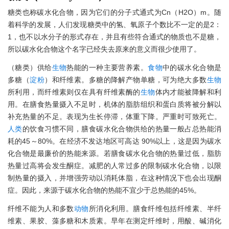
糖类也称碳水化合物，因为它们的分子式通式为Cn（H2O）m。随
着科学的发展，人们发现糖类中的氢、氧原子个数比不一定的是2：
1，也不以水分子的形式存在，并且有些符合通式的物质也不是糖，
所以碳水化合物这个名字已经失去原来的意义而很少使用了。
（糖类）供给
生物
热能的一种主要营养素。
食物
中的碳水化合物是
多糖（
淀粉
）和纤维素。多糖的降解产物单糖，可为绝大多数
生物
所利用，而纤维素则仅在具有纤维素酶的
生物
体内才能被降解和利
用。在膳食热量摄入不足时，机体的脂肪组织和蛋白质将被分解以
补充热量的不足。表现为生长停滞，体重下降。严重时可致死亡。
人类
的饮食习惯不同，膳食碳水化合物供给的热量一般占总热能消
耗的45～80%。在经济不发达地区可高达 90%以上，这是因为碳水
化合物是最廉价的热能来源。若膳食碳水化合物的热量过低，脂肪
热量过高将会发生酮症。减肥的人常过多的限制碳水化合物，以限
制热量的摄入，并增强劳动以消耗体脂，在这种情况下也会出现酮
症。因此，来源于碳水化合物的热能不宜少于总热能的45%。
纤维不能为人和多数
动物
所消化利用。膳食纤维包括纤维素、半纤
维素、果胶、藻多糖和木质素。早年在测定纤维时，用酸、碱消化