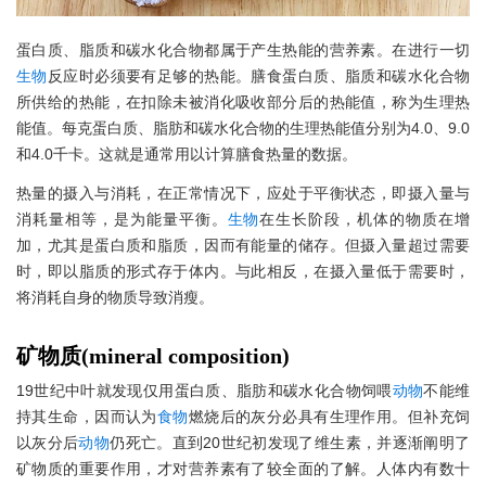
蛋白质、脂质和碳水化合物都属于产生热能的营养素。在进行一切
生物
反应时必须要有足够的热能。膳食蛋白质、脂质和碳水化合物
所供给的热能，在扣除未被消化吸收部分后的热能值，称为生理热
能值。每克蛋白质、脂肪和碳水化合物的生理热能值分别为4.0、9.0
和4.0千卡。这就是通常用以计算膳食热量的数据。
热量的摄入与消耗，在正常情况下，应处于平衡状态，即摄入量与
消耗量相等，是为能量平衡。
生物
在生长阶段，机体的物质在增
加，尤其是蛋白质和脂质，因而有能量的储存。但摄入量超过需要
时，即以脂质的形式存于体内。与此相反，在摄入量低于需要时，
将消耗自身的物质导致消瘦。
矿物质(mineral composition)
19世纪中叶就发现仅用蛋白质、脂肪和碳水化合物饲喂
动物
不能维
持其生命，因而认为
食物
燃烧后的灰分必具有生理作用。但补充饲
以灰分后
动物
仍死亡。直到20世纪初发现了维生素，并逐渐阐明了
矿物质的重要作用，才对营养素有了较全面的了解。人体内有数十