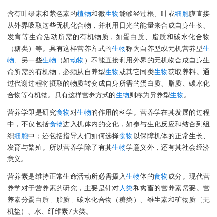
含有叶绿素和紫色素的
植物
和微
生物
能够经过根、叶或
细胞
膜直接
从外界吸取这些无机化合物，并利用日光的能量来合成自身生长、
发育等生命活动所需的有机物质，如蛋白质、脂质和碳水化合物
（糖类）等。具有这样营养方式的
生物
称为自养型或无机营养型
生
物
。另一些
生物
（如
动物
）不能直接利用外界的无机物合成自身生
命所需的有机物，必须从自养型
生物
或其它同类
生物
获取养料。通
过代谢过程将摄取的物质转变成自身所需的蛋白质、脂质、碳水化
合物等有机物。具有这样营养方式的
生物
则称为异养型
生物
。
营养学即是研究
食物
对
生物
的作用的科学。营养学在其发展的过程
中，不仅包括
食物
进入机体内的变化，如参与生化反应和结合到组
织
细胞
中；还包括指导人们如何选择
食物
以保障机体的正常生长、
发育与繁殖。所以营养学除了有其
生物
学意义外，还有其社会经济
意义。
营养素是维持正常生命活动所必需摄入
生物
体的
食物
成分。现代营
养学对于营养素的研究，主要是针对
人类
和禽畜的营养素需要。营
养素分蛋白质、脂质、碳水化合物（糖类）、维生素和矿物质（无
机盐）、水、纤维素7大类。