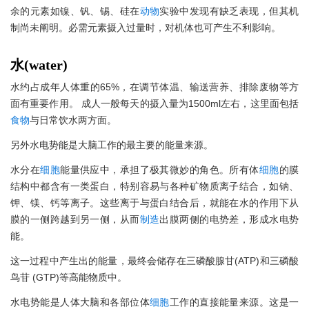
余的元素如镍、钒、锡、硅在
动物
实验中发现有缺乏表现，但其机
制尚未阐明。必需元素摄入过量时，对机体也可产生不利影响。
水(water)
水约占成年人体重的65%，在调节体温、输送营养、排除废物等方
面有重要作用。 成人一般每天的摄入量为1500ml左右，这里面包括
食物
与日常饮水两方面。
另外水电势能是大脑工作的最主要的能量来源。
水分在
细胞
能量供应中，承担了极其微妙的角色。所有体
细胞
的膜
结构中都含有一类蛋白，特别容易与各种矿物质离子结合，如钠、
钾、镁、钙等离子。这些离于与蛋白结合后，就能在水的作用下从
膜的一侧跨越到另一侧，从而
制造
出膜两侧的电势差，形成水电势
能。
这一过程中产生出的能量，最终会储存在三磷酸腺甘(ATP)和三磷酸
鸟苷 (GTP)等高能物质中。
水电势能是人体大脑和各部位体
细胞
工作的直接能量来源。这是一