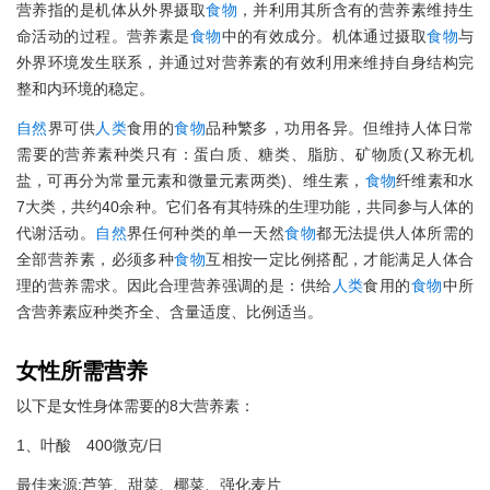
营养指的是机体从外界摄取
食物
，并利用其所含有的营养素维持生
命活动的过程。营养素是
食物
中的有效成分。机体通过摄取
食物
与
外界环境发生联系，并通过对营养素的有效利用来维持自身结构完
整和内环境的稳定。
自然
界可供
人类
食用的
食物
品种繁多，功用各异。但维持人体日常
需要的营养素种类只有：蛋白质、糖类、脂肪、矿物质(又称无机
盐，可再分为常量元素和微量元素两类)、维生素，
食物
纤维素和水
7大类，共约40余种。它们各有其特殊的生理功能，共同参与人体的
代谢活动。
自然
界任何种类的单一天然
食物
都无法提供人体所需的
全部营养素，必须多种
食物
互相按一定比例搭配，才能满足人体合
理的营养需求。因此合理营养强调的是：供给
人类
食用的
食物
中所
含营养素应种类齐全、含量适度、比例适当。
女性所需营养
以下是女性身体需要的8大营养素：
1、叶酸 400微克/日
最佳来源:芦笋、甜菜、椰菜、强化麦片