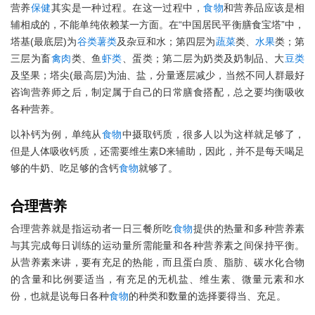
营养
保健
其实是一种过程。在这一过程中，
食物
和营养品应该是相
辅相成的，不能单纯依赖某一方面。在“中国居民平衡膳食宝塔”中，
塔基(最底层)为
谷类
薯类
及杂豆和水；第四层为
蔬菜
类、
水果
类；第
三层为畜
禽肉
类、鱼
虾类
、蛋类；第二层为奶类及奶制品、大
豆类
及坚果；塔尖(最高层)为油、盐，分量逐层减少，当然不同人群最好
咨询营养师之后，制定属于自己的日常膳食搭配，总之要均衡吸收
各种营养。
以补钙为例，单纯从
食物
中摄取钙质，很多人以为这样就足够了，
但是人体吸收钙质，还需要维生素D来辅助，因此，并不是每天喝足
够的牛奶、吃足够的含钙
食物
就够了。
合理营养
合理营养就是指运动者一日三餐所吃
食物
提供的热量和多种营养素
与其完成每日训练的运动量所需能量和各种营养素之间保持平衡。
从营养素来讲，要有充足的热能，而且蛋白质、脂肪、碳水化合物
的含量和比例要适当，有充足的无机盐、维生素、微量元素和水
份，也就是说每日各种
食物
的种类和数量的选择要得当、充足。