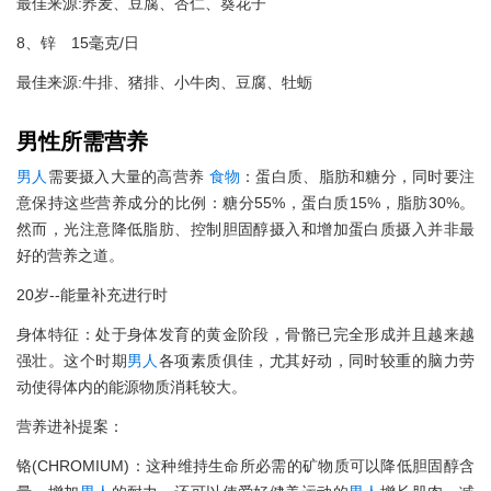
最佳来源:荞麦、豆腐、杏仁、葵花子
8、锌 15毫克/日
最佳来源:牛排、猪排、小牛肉、豆腐、牡蛎
男性所需营养
男人
需要摄入大量的高营养
食物
：蛋白质、脂肪和糖分，同时要注
意保持这些营养成分的比例：糖分55%，蛋白质15%，脂肪30%。
然而，光注意降低脂肪、控制胆固醇摄入和增加蛋白质摄入并非最
好的营养之道。
20岁--能量补充进行时
身体特征：处于身体发育的黄金阶段，骨骼已完全形成并且越来越
强壮。这个时期
男人
各项素质俱佳，尤其好动，同时较重的脑力劳
动使得体内的能源物质消耗较大。
营养进补提案：
铬(CHROMIUM)：这种维持生命所必需的矿物质可以降低胆固醇含