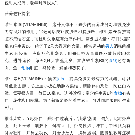
轻时人找病，老年时病找人”。
营养进补提案：
维生素B6(VITAMINB6)：这种人体不可缺少的营养成分对增强免疫
力有良好的作用，它还可以防止皮肤癌和膀胱癌。维生素B6保护肾
脏不患结石症，而且对失眠症有治疗作用。需要摄入量：每日只需2
毫克维生素B6，约等于2只大香蕉的含量。经常运动的
男人
消耗的维
生素B6较多，应多补充几毫克，但每日摄入量最多不能超过50毫
克。进补途径：每天2只大香蕉足矣。富含维生素B6的
食物
还有鸡
肉、鱼、
动物
肝脏、马铃薯、鳄梨和葵花子。
维生素E(VITAMINE)：预防
疾病
，提高免疫力最有力的武器。可以
降低胆固醇，防止血小板在动脉内集结，清除体内杂质，防止白内
障。需要摄入量：每日10毫克。进补途径：富含维生素E的
食物
有杏
仁、花生和山核桃。为了获得足够的维生素E，可以同时服用维生素
E片。
推荐菜式：五彩虾仁：鲜虾仁过油后，“油爆”烹调，勾芡。此时虾爽
脆，配上玉米、胡萝卜，鲜香可口。虾肉性温，味甘，中医认为有
补肾壮阳、开胃之功效，对食少乏力、脾胃虚弱、腰膝酸软等症状