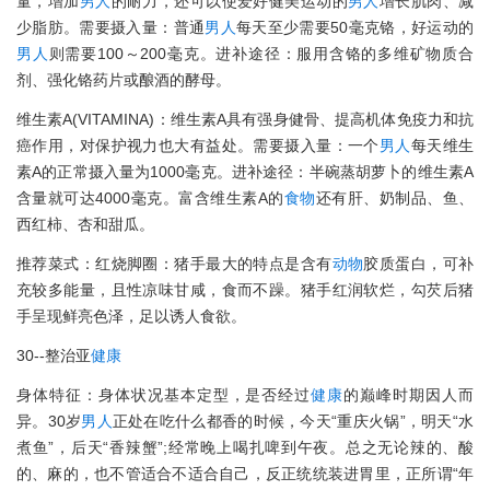
量，增加
男人
的耐力，还可以使爱好健美运动的
男人
增长肌肉、减
少脂肪。需要摄入量：普通
男人
每天至少需要50毫克铬，好运动的
男人
则需要100～200毫克。进补途径：服用含铬的多维矿物质合
剂、强化铬药片或酿酒的酵母。
维生素A(VITAMINA)：维生素A具有强身健骨、提高机体免疫力和抗
癌作用，对保护视力也大有益处。需要摄入量：一个
男人
每天维生
素A的正常摄入量为1000毫克。进补途径：半碗蒸胡萝卜的维生素A
含量就可达4000毫克。富含维生素A的
食物
还有肝、奶制品、鱼、
西红柿、杏和甜瓜。
推荐菜式：红烧脚圈：猪手最大的特点是含有
动物
胶质蛋白，可补
充较多能量，且性凉味甘咸，食而不躁。猪手红润软烂，勾芡后猪
手呈现鲜亮色泽，足以诱人食欲。
30--整治亚
健康
身体特征：身体状况基本定型，是否经过
健康
的巅峰时期因人而
异。30岁
男人
正处在吃什么都香的时候，今天“重庆火锅”，明天“水
煮鱼”，后天“香辣蟹”;经常晚上喝扎啤到午夜。总之无论辣的、酸
的、麻的，也不管适合不适合自己，反正统统装进胃里，正所谓“年