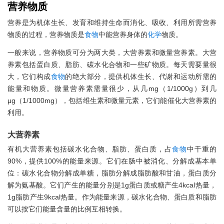
营养物质
营养是为机体生长、发育和维持生命而消化、吸收、利用所需营养
物质的过程，营养物质是
食物
中能营养身体的
化学
物质。
一般来说，营养物质可分为两大类，大营养素和微量营养素。大营
养素包括蛋白质、脂肪、碳水化合物和一些矿物质。每天需要量很
大，它们构成
食物
的绝大部分，提供机体生长、代谢和运动所需的
能量和物质。微量营养素需量很少，从几mg（1/1000g）到几
μg（1/1000mg），包括维生素和微量元素，它们能催化大营养素的
利用。
大营养素
有机大营养素包括碳水化合物、脂肪、蛋白质，占
食物
中干重的
90%，提供100%的能量来源。它们在肠中被消化、分解成基本单
位：碳水化合物分解成单糖，脂肪分解成脂肪酸和甘油，蛋白质分
解为氨基酸。它们产生的能量分别是1g蛋白质或糖产生4kcal热量，
1g脂肪产生9kcal热量。作为能量来源，碳水化合物、蛋白质和脂肪
可以按它们能量含量的比例互相转换。