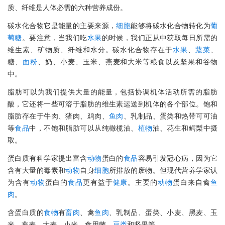
质、纤维是人体必需的六种营养成份。
碳水化合物它是能量的主要来源，
细胞
能够将碳水化合物转化为
葡
萄糖
。要注意，当我们吃
水果
的时候，我们正从中获取每日所需的
维生素、矿物质、纤维和水分。碳水化合物存在于
水果
、
蔬菜
、
糖、
面粉
、奶、小麦、玉米、燕麦和大米等粮食以及坚果和谷物
中。
脂肪可以为我们提供大量的能量，包括协调机体活动所需的脂肪
酸，它还将一些可溶于脂肪的维生素运送到机体的各个部位。饱和
脂肪存在于牛肉、猪肉、鸡肉、
鱼肉
、乳制品、蛋类和热带可可油
等
食品
中，不饱和脂肪可以从纯橄榄油、
植物
油、花生和鳄梨中摄
取。
蛋白质有科学家提出富含
动物
蛋白的
食品
容易引发冠心病，因为它
含有大量的毒素和
动物
自身
细胞
所排放的废物。但现代营养学家认
为含有
动物
蛋白的
食品
更有益于
健康
。主要的
动物
蛋白来自禽
鱼
肉
。
含蛋白质的
食物
有
畜肉
、禽
鱼肉
、乳制品、蛋类、小麦、黑麦、玉
米、燕麦、大麦、小米、食用菌、
豆类
和坚果等。