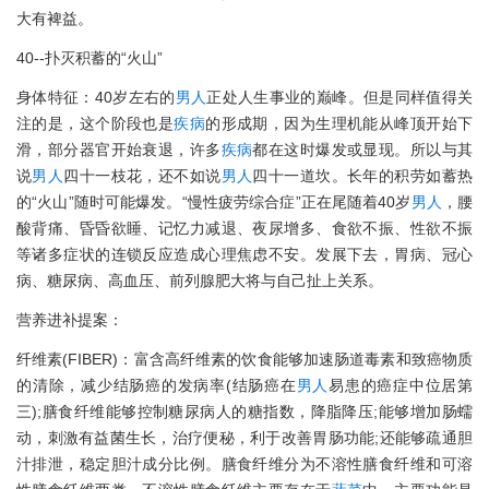
大有裨益。
40--扑灭积蓄的“火山”
身体特征：40岁左右的
男人
正处人生事业的巅峰。但是同样值得关
注的是，这个阶段也是
疾病
的形成期，因为生理机能从峰顶开始下
滑，部分器官开始衰退，许多
疾病
都在这时爆发或显现。所以与其
说
男人
四十一枝花，还不如说
男人
四十一道坎。长年的积劳如蓄热
的“火山”随时可能爆发。“慢性疲劳综合症”正在尾随着40岁
男人
，腰
酸背痛、昏昏欲睡、记忆力减退、夜尿增多、食欲不振、性欲不振
等诸多症状的连锁反应造成心理焦虑不安。发展下去，胃病、冠心
病、糖尿病、高血压、前列腺肥大将与自己扯上关系。
营养进补提案：
纤维素(FIBER)：富含高纤维素的饮食能够加速肠道毒素和致癌物质
的清除，减少结肠癌的发病率(结肠癌在
男人
易患的癌症中位居第
三);膳食纤维能够控制糖尿病人的糖指数，降脂降压;能够增加肠蠕
动，刺激有益菌生长，治疗便秘，利于改善胃肠功能;还能够疏通胆
汁排泄，稳定胆汁成分比例。膳食纤维分为不溶性膳食纤维和可溶