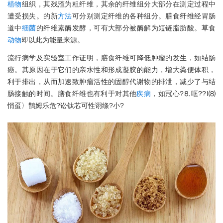
植物
组织，其残渣为粗纤维，其余的纤维组分大部分在测定过程中
遭受损失。的新
方法
可分别测定纤维的各种组分。膳食纤维经胃肠
道中
细菌
的纤维素酶发酵，可有大部分被酶解为短链脂肪酸。草食
动物
即以此为能量来源。
流行病学及实验室工作证明，膳食纤维可降低肿瘤的发生，如结肠
癌。其原因在于它们的亲水性和形成凝胶的能力，增大粪便体积，
利于排出，从而加速致肿瘤活性的固醇代谢物的排泄，减少了与结
肠接触的时间。膳食纤维也有利于对其他
疾病
，如冠心?⒏哐??Ⅰ⑻
悄虿〉鹊姆乐危?讼钛芯可性诩绦?小?