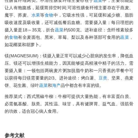
性膳食纤维两类。不溶性膳食纤维主要存在于
蔬菜
中，主要功能是
让人有饱腹感，延缓胃排空时间;可溶性膳食纤维主要存在于燕麦、
魔芋、荞麦、
水果
等
食物
中，它吸水性强，可延缓和减少糖、脂肪
吸收速度及吸收量，还可减低餐后血糖。需要摄入量：每日理想的
摄入量是18～35克，折合
蔬菜
约500克。进补途径：含纤维素较多
的
食物
有全麦面包、黑米、草莓、梨以及各种茎部可食用的
蔬菜
，
如花椰菜和胡萝卜。
镁(MAGNESIUM)：镁摄入量正常可以减少心脏病的发生率，降低血
压。镁还可以增强生殖能力，因其能够提高精液中精子的活力。需
要摄入量：一顿包括两碗麦片粥加脱脂牛奶和一只香蕉的早餐中可
以获得每日镁需要量的2/3。进补途径：烤白薯、
豆类
、坚果、燕麦
饼、花生酱、绿叶
蔬菜
和
海产
品中都含有丰富的镁。
推荐菜式：西式黑椒牛柳：牛柳可提供大量热能，有丰富蛋白质、
必需氨基酸、肽类。其性温、味甘，具有健脾胃、益气血、强筋骨
的功效，适合冠心病人食用。
参考文献