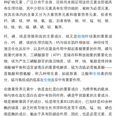
种矿物元素，广泛分布于全身。目前尚未能证明这些元素全部都具
有生理功能。其中少部分元素具有生理功能的，被称为必需元素。
按其在体内的含量又分为大量营养元素和微量营养元素。前者有
钙、磷、镁、钾、钠、氯、硫。后者有铁、铜、锌、锰、钼、铬、
钴、镍、钒、锡、碘、硒、硅、氟等。
钙、磷、镁是骨骼和齿的主要成分。镁又是
植物
叶绿素的重要成
分。钙、磷、镁的生理功能为：钙与镁在肌纤维收缩、神经传导、
激活生化反应中，以及钙在凝血作用中都起着极重要的作用。磷与
能量代谢有关。三磷酸腺苷（ATP）是储存和释放能量的重要化合
物。镁为产生三磷酸腺苷的激活物质。镁、钾、钠、氯都是维持体
液酸碱平衡和适宜渗透压的重要电解质。硫为含硫必需氨基酸——
蛋氨酸和胱氨酸，和几种维生素，如硫胺素、泛酸和
生物
素的组
分。硫与氢组成的巯基在
生物
反应中有重要作用。
在微量营养元素中，铁是血红蛋白的重要成分，为携带氧的载体。
铜与铁在血红蛋白合成中有协同作用。碘是甲状腺素的主要成分。
铬是糖耐量因子的成分。钴是维生素B12的成分。已知锌是40余种
酶的辅基，缺乏时将导致生长停滞和性发育不成熟。锰、钼、硒也
都是酶的成分。氟由于具有防龋齿作用，因此，也是必需元素。其