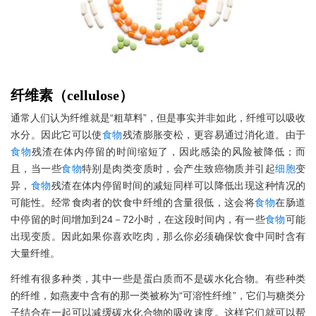
纤维素（cellulose）
通常人们认为纤维就是“粗草料”，但是事实并非如此，纤维可以吸收
水分。因此它可以使
食物
残渣膨胀变松，更容易通过消化道。由于
食物
残渣在体内停留的时间缩短了，因此感染的风险被降低；而
且，当一些
食物
特别是肉类变质时，会产生致癌物质并引起
细胞
变
异，
食物
残渣在体内停留时间的减短同样可以降低出现这种情况的
可能性。经常食肉者的饮食中纤维的含量很低，这会将
食物
在肠道
中停留的时间增加到24－72小时，在这段时间内，有一些
食物
可能
出现变质。因此如果你喜欢吃肉，那么你必须确保饮食中同时含有
大量纤维。
纤维有很多种类，其中一些是蛋白质而不是碳水化合物。有些种类
的纤维，如燕麦中含有的那一类被称为“可溶性纤维”，它们与糖类分
子结合在一起可以减缓碳水化合物的吸收速度。这样它们就可以帮