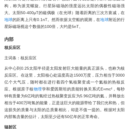
构，称为派克螺旋。行星际磁场的强度远比太阳的偶极性磁场强
大。太阳50-400μT的磁偶极（在光球）随着距离的三次方衰减，在
地球
的距离上只有0.1nT。然而依据太空船的观测，在
地球
附近的行
星际磁场视这个数值的100倍，大约是5nT。
内部
核反应区
主词条：核反应区
从中心到0.25太阳半径是太阳发射巨大能量的真正源头，也称为核
反应区。在这里，太阳核心处温度高达1500万度，压力相当于3000
亿个大气压，随时都在进行着四个氢核聚变成一个氦核的热核反
应。根据原子核
物理
学和爱因斯坦的质能转换关系式E=mc²，每秒
钟有质量为6亿吨的氢经过热核聚变反应为5.96亿吨的氦，并释放出
相当于400万吨氢的能量，正是这巨大的能源带给了我们光和热，但
这损失的质量与太阳的总质量相比，却是不值一提的。根据对太阳
内部氢含量的估计，太阳至少还有50亿年的正常寿命。
辐射区