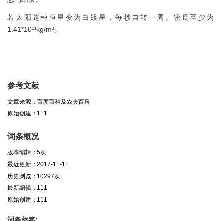
若太阳这种恒星变为白矮星，每秒自转一周。密度至少为
1.41*10¹¹kg/m³。
参考文献
文章来源：百度百科及农夫百科
原始创建：111
词条概况
版本编辑：5次
最近更新：2017-11-11
历史浏览：10297次
最新编辑：111
原始创建：111
词条标签: