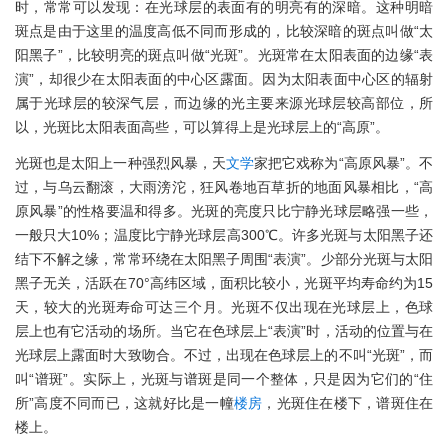
时，常常可以发现：在光球层的表面有的明亮有的深暗。这种明暗
斑点是由于这里的温度高低不同而形成的，比较深暗的斑点叫做“太
阳黑子”，比较明亮的斑点叫做“光斑”。光斑常在太阳表面的边缘“表
演”，却很少在太阳表面的中心区露面。因为太阳表面中心区的辐射
属于光球层的较深气层，而边缘的光主要来源光球层较高部位，所
以，光斑比太阳表面高些，可以算得上是光球层上的“高原”。
光斑也是太阳上一种强烈风暴，天
文学
家把它戏称为“高原风暴”。不
过，与乌云翻滚，大雨滂沱，狂风卷地百草折的地面风暴相比，“高
原风暴”的性格要温和得多。光斑的亮度只比宁静光球层略强一些，
一般只大10%；温度比宁静光球层高300℃。许多光斑与太阳黑子还
结下不解之缘，常常环绕在太阳黑子周围“表演”。少部分光斑与太阳
黑子无关，活跃在70°高纬区域，面积比较小，光斑平均寿命约为15
天，较大的光斑寿命可达三个月。光斑不仅出现在光球层上，色球
层上也有它活动的场所。当它在色球层上“表演”时，活动的位置与在
光球层上露面时大致吻合。不过，出现在色球层上的不叫“光斑”，而
叫“谱斑”。实际上，光斑与谱斑是同一个整体，只是因为它们的“住
所”高度不同而已，这就好比是一幢
楼房
，光斑住在楼下，谱斑住在
楼上。