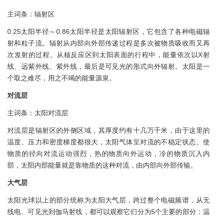
主词条：辐射区
0.25太阳半径～0.86太阳半径是太阳辐射区，它包含了各种电磁辐
射和粒子流。辐射从内部向外部传递过程是多次被物质吸收而又再
次发射的过程。从核反应区到太阳表面的行程中，能量依次以X射
线、远紫外线、紫外线，最后是可见光的形式向外辐射。太阳是一
个取之难尽，用之不竭的能量源泉。
对流层
主词条：太阳对流层
对流层是辐射区的外侧区域，其厚度约有十几万千米，由于这里的
温度、压力和密度梯度都很大，太阳气体呈对流的不稳定状态。使
物质的径向对流运动强烈，热的物质向外运动，冷的物质沉入内
部，太阳内部能量就是靠物质的这种对流，由内部向外部传输。
大气层
太阳光球以上的部分统称为太阳大气层，跨过整个电磁频谱，从无
线电、可见光到伽马射线，都可以观察它们分为5个主要的部分：温