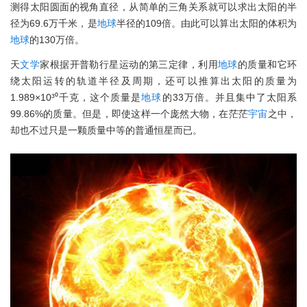
测得太阳圆面的视角直径，从简单的三角关系就可以求出太阳的半
径为69.6万千米，是
地球
半径的109倍。由此可以算出太阳的体积为
地球
的130万倍。
天
文学
家根据开普勒行星运动的第三定律，利用
地球
的质量和它环
绕太阳运转的轨道半径及周期，还可以推算出太阳的质量为
1.989×10³⁰千克，这个质量是
地球
的33万倍。并且集中了太阳系
99.86%的质量。但是，即使这样一个庞然大物，在茫茫
宇宙
之中，
却也不过只是一颗质量中等的普通恒星而已。