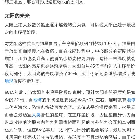
纬度地区，那么可形成速度较快的太阳风。
太阳的未来
太阳上绝大多数的氢正逐渐燃烧转变为氦，可以说太阳正处于最稳
定的主序星阶段。
对太阳这样质量的恒星而言，主序星阶段约可持续110亿年。恒星由
于放出光而慢慢地在收缩，而在收缩过程中，中心部分的密度就会
增加，压力也会升高，使得氢会燃烧得更厉害，这样一来温度就会
升高，太阳的亮度也会逐渐增强。太阳自从45亿年前进入主序星阶
段到如今，太阳光的亮度增强了30%，预计今后还会继续增强，使
地球
温度不断升高。
65亿年后，当太阳的主序星阶段结束时，预计太阳光的亮度将是如
今的2.2倍，而
地球
的平均温度要比如今高60℃左右。届时就算
地球
上仍有海水，恐怕也快被蒸发光了。若仅从平均温度来看，火星反
而会是最适宜
人类
居住的星球。在主序星阶段，因恒星自身引力而
造成收缩的这股向内的力和因燃烧而引起的向外的力会互相牵制而
达到平衡。但在65亿年后，太阳中心部分的氢会燃尽，最后只剩下
其周围的球壳状部分有氢燃烧。在球壳内不再燃烧的区域，由于抵