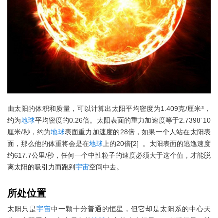
由太阳的体积和质量，可以计算出太阳平均密度为1.409克/厘米³，
约为
地球
平均密度的0.26倍。太阳表面的重力加速度等于2.7398´10
厘米/秒，约为
地球
表面重力加速度的28倍，如果一个人站在太阳表
面，那么他的体重将会是在
地球
上的20倍[2] 。太阳表面的逃逸速度
约617.7公里/秒，任何一个中性粒子的速度必须大于这个值，才能脱
离太阳的吸引力而跑到
宇宙
空间中去。
所处位置
太阳只是
宇宙
中一颗十分普通的恒星，但它却是太阳系的中心天