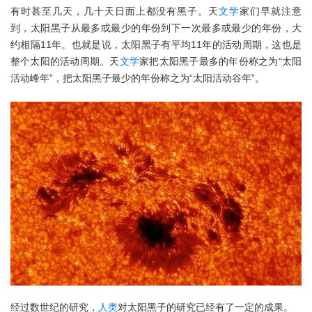
有时甚至几天，几十天日面上都没有黑子。天
文学
家们早就注意
到，太阳黑子从最多或最少的年份到下一次最多或最少的年份，大
约相隔11年。也就是说，太阳黑子有平均11年的活动周期，这也是
整个太阳的活动周期。天
文学
家把太阳黑子最多的年份称之为“太阳
活动峰年”，把太阳黑子最少的年份称之为“太阳活动谷年”。
经过数世纪的研究，
人类
对太阳黑子的研究已经有了一定的成果。