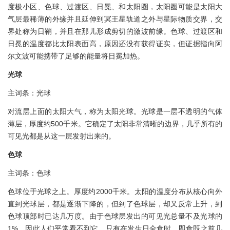
度极小区、色球、过渡区、日冕、和太阳圈，太阳圈可能是太阳大
气层最稀薄的外缘并且延伸到冥王星轨道之外与星际物质交界，交
界处称为日鞘，并且在那儿形成剪切的激波前缘。色球、过渡区和
日冕的温度都比太阳表面高，原因还没有获得证实，但证据指向阿
尔文波可能携带了足够的能量将日冕加热。
光球
主词条：光球
对流层上面的太阳大气，称为太阳光球。光球是一层不透明的气体
薄层，厚度约500千米。它确定了太阳非常清晰的边界，几乎所有的
可见光都是从这一层发射出来的。
色球
主词条：色球
色球位于光球之上。厚度约2000千米。太阳的温度分布从核心向外
直到光球层，都是逐渐下降的，但到了色球层，却又反常上升，到
色球顶部时已达几万度。由于色球层发出的可见光总量不及光球的
1%，因此人们平常看不到它。只有在发生日全食时，即食既之前几