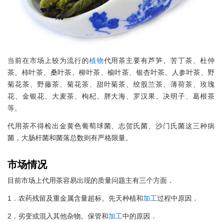
当前在市场上较为流行的
植物
代用茶主要有芦笋、苦丁茶、杜仲
茶、柿叶茶、桑叶茶、柳叶茶、榆叶茶、银杏叶茶、人参叶茶、野
菊花茶、野藤茶、菊花茶、甜叶菊茶、绞股兰茶、薄荷茶、玫瑰
花、金银花、大麦茶、枸杞、胖大海、罗汉果、决明子、葛根茶
等。
代用茶不得检出金黄色葡萄球菌、志贺氏菌、沙门氏菌这三种病
菌，大肠杆菌和菌落总数则有严格限量。
市场情况
目前市场上代用茶容易出现的质量问题主有三个方面．
1．农药残留及重金属含量超标。先天种植和
加工
过程中原因．
2．劣变或混入其他杂物。保管和
加工
中的原因．