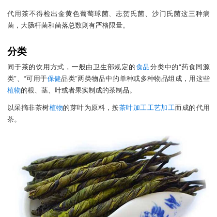
代用茶不得检出金黄色葡萄球菌、志贺氏菌、沙门氏菌这三种病
菌，大肠杆菌和菌落总数则有严格限量。
分类
同于茶的饮用方式，一般由卫生部规定的
食品
分类中的“药食同源
类”、“可用于
保健
品类”两类物品中的单种或多种物品组成，用这些
植物
的根、茎、叶或者果实制成的茶制品。
以采摘非茶树
植物
的芽叶为原料，按
茶叶
加工
工艺
加工
而成的代用
茶。