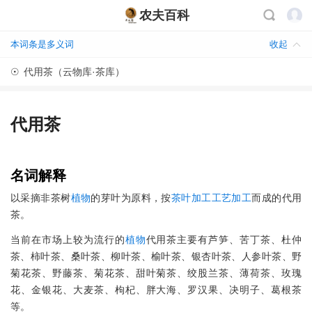
农夫百科
本词条是多义词
收起
☉
代用茶（云物库·茶库）
代用茶
名词解释
以采摘非茶树
植物
的芽叶为原料，按
茶叶
加工
工艺
加工
而成的代用
茶。
当前在市场上较为流行的
植物
代用茶主要有芦笋、苦丁茶、杜仲
茶、柿叶茶、桑叶茶、柳叶茶、榆叶茶、银杏叶茶、人参叶茶、野
菊花茶、野藤茶、菊花茶、甜叶菊茶、绞股兰茶、薄荷茶、玫瑰
花、金银花、大麦茶、枸杞、胖大海、罗汉果、决明子、葛根茶
等。