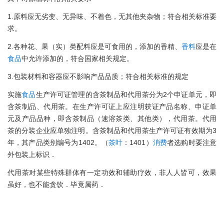
1.原料应无劣变、无异味、不着色，无其他夹杂物；符合相关标准要
求。
2.各种花、果（实）类配料应是可食用的，添加的香精、
香料
应是在
食品
中允许添加的，符合国家相关规定。
3.包装材料和容器应不影响产品品质；符合相关标准的规定
实施
食品
生产许可证管理的含茶制品和代用茶分为2个申证单元，即
含茶制品、代用茶。在生产许可证上应注明获证产品名称、申证单
元及产品品种，即含茶制品（速溶茶类、其他类），代用茶。代用
茶的分装企业应单独注明。含茶制品和代用茶生产许可证有效期为3
年，其产品类别编号为1402。（
茶叶
：1401）
消费
者选购时要注意
外包装上标识．
代用茶对某些特殊群体有一定功效和辅助疗效，非人人皆可，效果
虽好，也不能贪饮．毕竟属药．