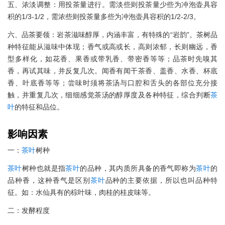
五、浓淡调整：用投茶量进行。需淡些则投茶量少些为冲泡壶具容
积的1/3-1/2，需浓些则投茶量多些为冲泡壶具容积的1/2-2/3。
六、品茶要领：岩茶滋味醇厚，内涵丰富，有特殊的“岩韵”。茶树品
种特征能从滋味中体现；香气或高或长，高则浓郁，长则幽远，香
型多样化，如花香、果香或带乳香、带密香等等；品茶时先嗅其
香，再试其味，并反复几次。闻香有闻干茶香、盖香、水香、杯底
香、叶底香等等；尝味时须将茶汤与口腔和舌头的各部位充分接
触，并重复几次，细细感觉茶汤的醇厚度及各种特征，综合判断
茶
叶
的特征和品位。
影响因素
一：
茶叶
树种
茶叶
树种也就是指
茶叶
的品种，其内质所具备的香气即称为
茶叶
的
品种香，这种香气是区别
茶叶
品种的主要依据，所以也叫品种特
征。如：水仙具有的棕叶味，肉桂的桂皮味等。
二：发酵程度