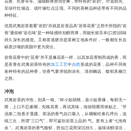
花香、乳香等等。滋味醇厚滑润甘爽，带特有的“岩韵”。叶底软亮、
呈绿叶红镶边、或叶缘红点泛现。不同的茶树品种还带有不同的品
种特征。
优质武夷岩茶着重“岩韵”亦就是岩茶品具“岩骨花香”之胜中所指的“岩
骨”通俗称“岩石味”是一种味感特别醇而厚，而能长留舌本(口腔)回味
持久深长的感觉。又称茶底硬亦是茶树立地条件好，一般都生长在
砾质沙壤的茶园中更为突出。
岩骨花香中的“花香”并不是像花茶一样，以其加花窨制而成的香，而
是茶青在武夷岩茶特有的
加工
工艺
中
自然
形成的花香，品种不同有
各种特有的品种香，但香气要求锐则浓长、清则幽远、馥郁具幽兰
之胜。
冲泡
武夷岩茶的冲泡，别具一格。“杯小如胡桃，壶小如香掾，每斟无一
两，上口不忍遂咽，先嗅其香，再试其味，徐徐咀嚼而体贴之。”开
汤第二泡香才显露。茶汤的香气自口吸入，从咽喉经鼻孔呼出，连
续三次，所谓“三口气”，即可鉴别岩茶上品的 气。更有上者“七泡有
余 ”。武夷岩茶的香气馥郁，胜似兰花而深沉持久，滋味浓醇清活，