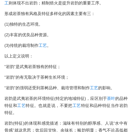
工
则体现不出岩韵；精制焙火是提升岩韵的重要工序。
形成岩茶独有风格及特征多样化的因素主要有三：
(1)独特的生态环境。
(2)丰富的优良品种资源。
(3)传统的栽培制作
工艺
。
以上定义说明：
“岩韵”是武夷岩茶独有的特征；
“岩韵”的有无取决于茶树生长环境；
“岩韵”的强弱还受到茶树品种、栽培管理和制作
工艺
的影响。
岩韵是武夷岩茶的环境特征(特定的地域特征)，应区别于
茶叶
的品种
特征和
工艺
特征。也就是说，不要把
工艺
特征和品种特征当作岩韵
特征。
岩韵(特征)的体现和感觉描述：滋味有特别的醇厚感、人说“水中有
骨感”就这意思；饮后回甘快、余味长；喉韵明显；香气不论高低都