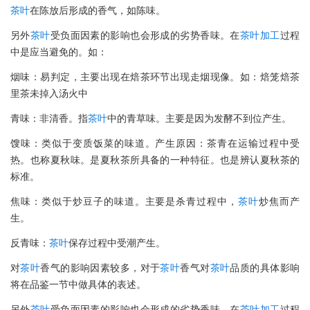
茶叶
在陈放后形成的香气，如陈味。
另外
茶叶
受负面因素的影响也会形成的劣势香味。在
茶叶
加工
过程
中是应当避免的。如：
烟味：易判定，主要出现在焙茶环节出现走烟现像。如：焙笼焙茶
里茶未掉入汤火中
青味：非清香。指
茶叶
中的青草味。主要是因为发酵不到位产生。
馊味：类似于变质饭菜的味道。产生原因：茶青在运输过程中受
热。也称夏秋味。是夏秋茶所具备的一种特征。也是辨认夏秋茶的
标准。
焦味：类似于炒豆子的味道。主要是杀青过程中，
茶叶
炒焦而产
生。
反青味：
茶叶
保存过程中受潮产生。
对
茶叶
香气的影响因素较多，对于
茶叶
香气对
茶叶
品质的具体影响
将在品鉴一节中做具体的表述。
另外
茶叶
受负面因素的影响也会形成的劣势香味。在
茶叶
加工
过程