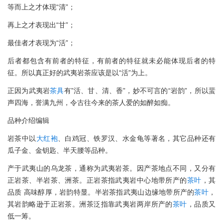
等而上之才体现“清”；
再上之才表现出“甘”；
最佳者才表现为“活”；
后者都包含有前者的特征，有前者的特征就未必能体现后者的特
征。所以真正好的武夷岩茶应该是以“活”为上。
正因为武夷岩
茶具
有”活、甘、清、香”，妙不可言的“岩韵”，所以蜚
声四海，誉满九州，令古往今来的茶人爱的如醉如痴。
品种介绍编辑
岩茶中以
大红袍
、白鸡冠、铁罗汉、水金龟等著名，其它品种还有
瓜子金、金钥匙、半天腰等品种。
产于武夷山的乌龙茶，通称为武夷岩茶。因产茶地点不同，又分有
正岩茶、半岩茶、洲茶。正岩茶指武夷岩中心地带所产的
茶叶
，其
品质 高味醇厚，岩韵特显。半岩茶指武夷山边缘地带所产的
茶叶
，
其岩韵略逊于正岩茶。洲茶泛指靠武夷岩两岸所产的
茶叶
，品质又
低一筹。