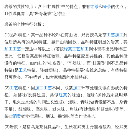
岩茶的共性特点：含上述“属性”中的特点，兼有
红茶
和
绿茶
的优点，
且性温健胃，具“岩骨花香”之特征。
岩茶的个性特征分析：
(1)品种特征：某一品种不论种在何山场、只要按乌龙茶
工艺
加工
到
位后所具有的共同特征。撇开山场因数，品种特征明显的岩茶，其
加工
工艺
一定达中等以上，(若按
绿茶
工艺
加工
则体现不出品种特征)
因此，低档岩茶品种特征较弱。品种特征应是共性的、其他品种所
没有的特征。如肉桂的“桂皮香”、“辛辣味”。而“桂圆香”则不是品种
特征(是
工艺
特征、轻微烟味)。品种特征要*实践来总结，有些特征
只可意会、不好描述，如大家熟悉的水仙特征。
(2)
工艺
特征：因
加工
工艺
不同、或某
加工
环节处理失误而形成的特
征。如酵味(发酵过度、类似
红茶
的味道)、渥味(揉捻后未及时烘
干、毛火走水焙的时间过长造成)、烟味、青味(做青发酵不足、杀青
不足)、酸馊味、高火味、过火味、焦味(有炒焦味和焙焦味)等等。
某些
消费
者常把渥味、烟味、酸馊味等当作“韵味”。
(3)岩韵：是指乌龙茶优良品种、生长在武夷山丹霞地貌内、经武夷