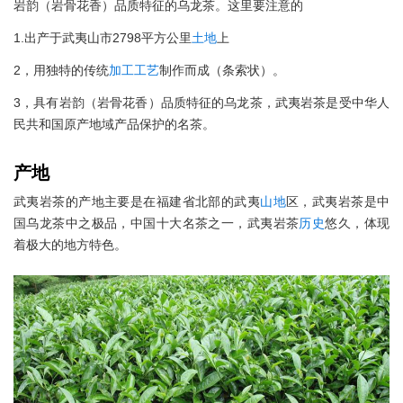
岩韵（岩骨花香）品质特征的乌龙茶。这里要注意的
1.出产于武夷山市2798平方公里
土地
上
2，用独特的传统
加工
工艺
制作而成（条索状）。
3，具有岩韵（岩骨花香）品质特征的乌龙茶，武夷岩茶是受中华人
民共和国原产地域产品保护的名茶。
产地
武夷岩茶的产地主要是在福建省北部的武夷
山地
区，武夷岩茶是中
国乌龙茶中之极品，中国十大名茶之一，武夷岩茶
历史
悠久，体现
着极大的地方特色。