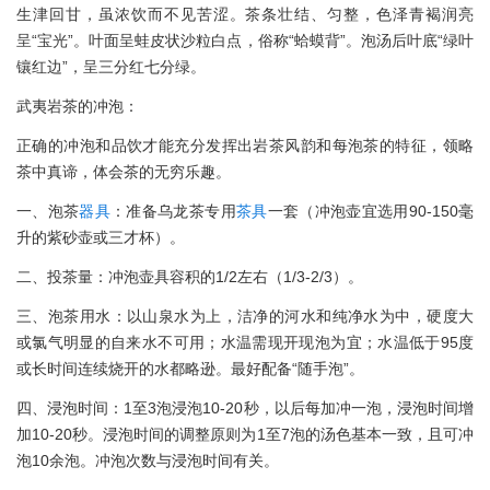
生津回甘，虽浓饮而不见苦涩。茶条壮结、匀整，色泽青褐润亮
呈“宝光”。叶面呈蛙皮状沙粒白点，俗称“蛤蟆背”。泡汤后叶底“绿叶
镶红边”，呈三分红七分绿。
武夷岩茶的冲泡：
正确的冲泡和品饮才能充分发挥出岩茶风韵和每泡茶的特征，领略
茶中真谛，体会茶的无穷乐趣。
一、泡茶
器具
：准备乌龙茶专用
茶具
一套（冲泡壶宜选用90-150毫
升的紫砂壶或三才杯）。
二、投茶量：冲泡壶具容积的1/2左右（1/3-2/3）。
三、泡茶用水：以山泉水为上，洁净的河水和纯净水为中，硬度大
或氯气明显的自来水不可用；水温需现开现泡为宜；水温低于95度
或长时间连续烧开的水都略逊。最好配备“随手泡”。
四、浸泡时间：1至3泡浸泡10-20秒，以后每加冲一泡，浸泡时间增
加10-20秒。浸泡时间的调整原则为1至7泡的汤色基本一致，且可冲
泡10余泡。冲泡次数与浸泡时间有关。