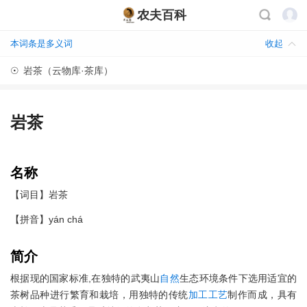
农夫百科
本词条是多义词
收起
☉
岩茶（云物库·茶库）
岩茶
名称
【词目】岩茶
【拼音】yán chá
简介
根据现的国家标准,在独特的武夷山
自然
生态环境条件下选用适宜的
茶树品种进行繁育和栽培，用独特的传统
加工
工艺
制作而成，具有