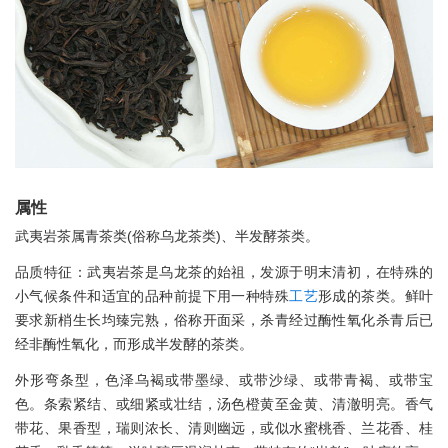
属性
武夷岩茶属青茶类(俗称乌龙茶类)、半发酵茶类。
品质特征：武夷岩茶是乌龙茶的始祖，发源于明末清初，在特殊的
小气候条件和适宜的品种前提下用一种特殊
工艺
形成的茶类。鲜叶
要求新梢生长均臻完熟，俗称开面采，杀青经过酶性氧化杀青后已
经非酶性氧化，而形成半发酵的茶类。
外形弯条型，色泽乌褐或带墨绿、或带沙绿、或带青褐、或带宝
色。条索紧结、或细紧或壮结，汤色橙黄至金黄、清澈明亮。香气
带花、果香型，瑞则浓长、清则幽远，或似水蜜桃香、兰花香、桂