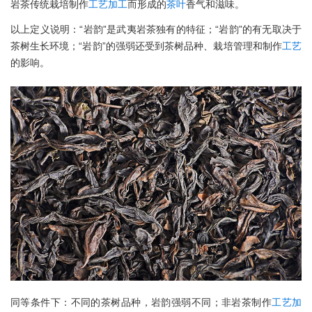
岩茶传统栽培制作
工艺
加工
而形成的
茶叶
香气和滋味。
以上定义说明：“岩韵”是武夷岩茶独有的特征；“岩韵”的有无取决于
茶树生长环境；“岩韵”的强弱还受到茶树品种、栽培管理和制作
工艺
的影响。
同等条件下：不同的茶树品种，岩韵强弱不同；非岩茶制作
工艺
加