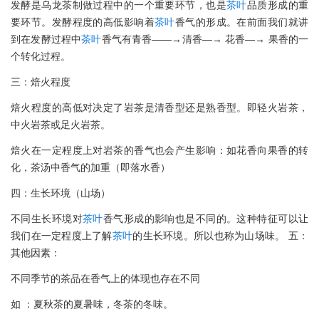
发酵是乌龙茶制做过程中的一个重要环节，也是
茶叶
品质形成的重
要环节。发酵程度的高低影响着
茶叶
香气的形成。在前面我们就讲
到在发酵过程中
茶叶
香气有青香——→清香—→ 花香—→ 果香的一
个转化过程。
三：焙火程度
焙火程度的高低对决定了岩茶是清香型还是熟香型。即轻火岩茶，
中火岩茶或足火岩茶。
焙火在一定程度上对岩茶的香气也会产生影响：如花香向果香的转
化，茶汤中香气的加重（即落水香）
四：生长环境（山场）
不同生长环境对
茶叶
香气形成的影响也是不同的。这种特征可以让
我们在一定程度上了解
茶叶
的生长环境。所以也称为山场味。 五：
其他因素：
不同季节的茶品在香气上的体现也存在不同
如 ：夏秋茶的夏暑味，冬茶的冬味。