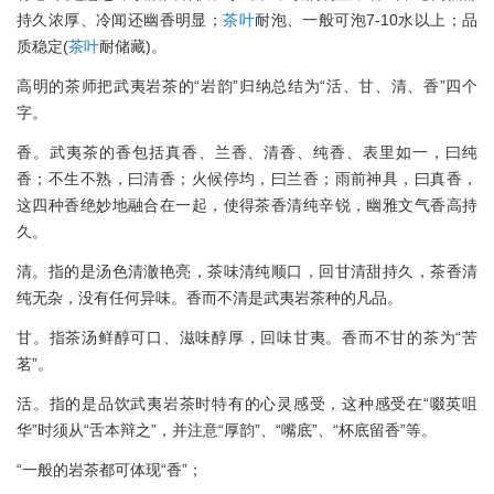
持久浓厚、冷闻还幽香明显；
茶叶
耐泡、一般可泡7-10水以上；品
质稳定(
茶叶
耐储藏)。
高明的茶师把武夷岩茶的“岩韵”归纳总结为“活、甘、清、香”四个
字。
香。武夷茶的香包括真香、兰香、清香、纯香、表里如一，曰纯
香；不生不熟，曰清香；火候停均，曰兰香；雨前神具，曰真香，
这四种香绝妙地融合在一起，使得茶香清纯辛锐，幽雅文气香高持
久。
清。指的是汤色清澈艳亮，茶味清纯顺口，回甘清甜持久，茶香清
纯无杂，没有任何异味。香而不清是武夷岩茶种的凡品。
甘。指茶汤鲜醇可口、滋味醇厚，回味甘夷。香而不甘的茶为“苦
茗”。
活。指的是品饮武夷岩茶时特有的心灵感受，这种感受在“啜英咀
华”时须从“舌本辩之”，并注意“厚韵”、“嘴底”、“杯底留香”等。
“一般的岩茶都可体现“香”；