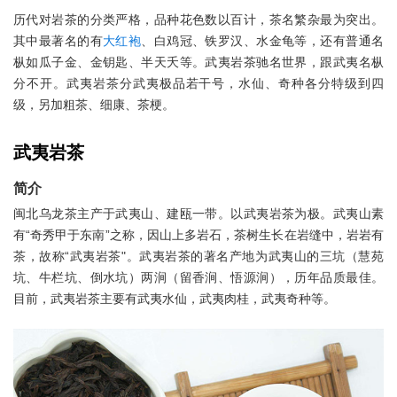
历代对岩茶的分类严格，品种花色数以百计，茶名繁杂最为突出。
其中最著名的有
大红袍
、白鸡冠、铁罗汉、水金龟等，还有普通名
枞如瓜子金、金钥匙、半天夭等。武夷岩茶驰名世界，跟武夷名枞
分不开。武夷岩茶分武夷极品若干号，水仙、奇种各分特级到四
级，另加粗茶、细康、茶梗。
武夷岩茶
简介
闽北乌龙茶主产于武夷山、建瓯一带。以武夷岩茶为极。武夷山素
有“奇秀甲于东南”之称，因山上多岩石，茶树生长在岩缝中，岩岩有
茶，故称“武夷岩茶"。武夷岩茶的著名产地为武夷山的三坑（慧苑
坑、牛栏坑、倒水坑）两涧（留香涧、悟源涧），历年品质最佳。
目前，武夷岩茶主要有武夷水仙，武夷肉桂，武夷奇种等。