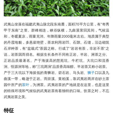
武夷山坐落在福建武夷山脉北段东南麓，面积70平方公里，有“奇秀
甲于东南”之誉。群峰相连，峡谷纵横，九曲溪萦回其间，气候温
和，冬暖夏凉，雨量充沛。年降雨量2000毫米左右。地质属于典型
的丹霞地貌，多悬崖绝壁，茶农利用岩凹、石隙、石缝，沿边砌筑
石岸种茶，有“盆栽式”茶园之称。行成了“岩岩有茶，非岩不茶”之
说，岩茶因而得名。根据生长条件不同有正岩、半岩、洲茶之分。
正岩品质最著名。产于海拔高的慧苑坑、牛栏坑、大坑口和流香
涧、悟源涧等地，称“三坑两涧”品质香高味醇。半岩茶又称小岩茶。
产于三大坑以下海拔低的青狮岩、碧石岩、马头岩、
狮子
口以及九
曲溪一带，略逊于正岩。而崇溪、黄柏溪，靠武夷岩两岸在砂土茶
园中所产的
茶叶
，为洲茶。武夷岩茶的产地就是在这里，也是这里
的特殊环境和气候似的武夷岩茶有着独特的口味。饮茶之时，不忘
武夷岩茶之美。
特征