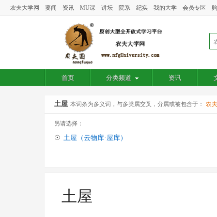
农夫大学网
要闻
资讯
MU课
讲坛
院系
纪实
我的大学
会员专区
首页
分类频道
资讯
土屋
本词条为多义词，与多类属交叉，分属或被包含于：
农
另请选择：
☉
土屋（云物库·屋库）
土屋