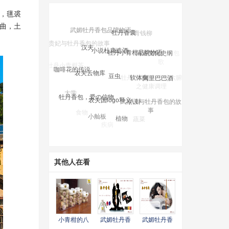
峭，氊裘
涧曲，土
武媚牡丹香包品牌物语
牡丹香囊
青钱柳
汉夫
杨贵妃与牡丹香包的故事
小说杜康造酒
牡丹小青柑品牌物语
河洛文化史纲
咖啡花的传说
农夫云物库
牡丹小青柑茶
豆虫
软体虫
阿里巴巴酒
牡丹小青柑与五脏六腑
之健康调理
大学
牡丹香包，爱の信物
农夫国logo释义
八卦
武则天与牡丹香包的故
树木
事
食物
小舢板
植物
蔬菜
疾病
其他人在看
小青柑的八
武媚牡丹香
武媚牡丹香
大功效
包品牌广告
包品牌物语