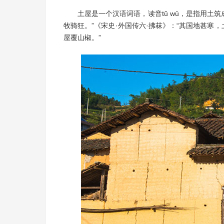
土屋是一个汉语词语，读音tǔ wū，是指用土筑
牧骑狂。”《宋史·外国传六·拂菻》：“其国地甚寒，
屋覆山椒。”