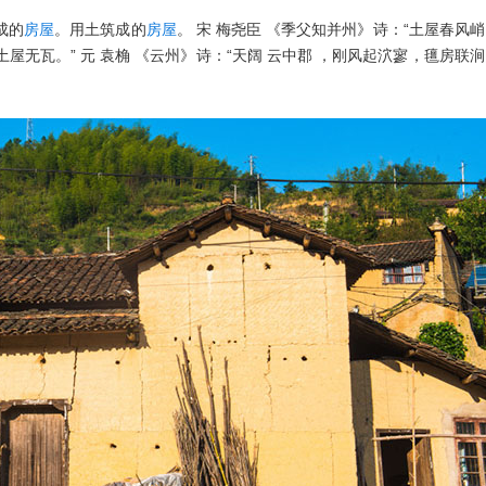
成的
房屋
。用土筑成的
房屋
。 宋 梅尧臣 《季父知并州》诗：“土屋春风
土屋无瓦。” 元 袁桷 《云州》诗：“天阔 云中郡 ，刚风起泬寥，氊房联