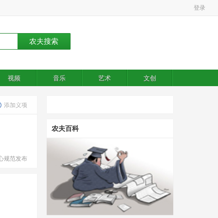
登录
视频
音乐
艺术
文创
添加义项
农夫百科
心规范发布