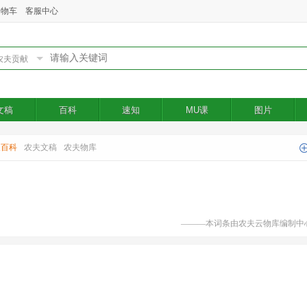
购物车
客服中心
文稿
百科
速知
MU课
图片
夫百科
农夫文稿
农夫物库
———本词条由农夫云物库编制中