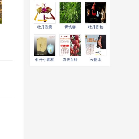
牡丹香囊
青钱柳
牡丹香包
牡丹小青柑
农夫百科
云物库