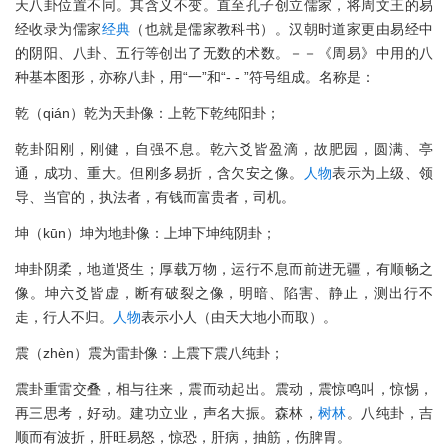
天八卦位置不同。其含义不变。直至孔子创立儒家，将周文王的易
经收录为儒家
经典
（也就是儒家教科书）。汉朝时道家更由易经中
的阴阳、八卦、五行等创出了无数的术数。－－《周易》中用的八
种基本图形，亦称八卦，用“一”和“- - ”符号组成。名称是：
乾（qián）乾为天卦像：上乾下乾纯阳卦；
乾卦阳刚，刚健，自强不息。乾六爻皆盈滴，故肥园，圆满、亭
通，成功、重大。但刚多易折，含欠安之像。
人物
表示为上级、领
导、当官的，执法者，有钱而富贵者，司机。
坤（kūn）坤为地卦像：上坤下坤纯阴卦；
坤卦阴柔，地道贤生；厚载万物，运行不息而前进无疆，有顺畅之
像。坤六爻皆虚，断有破裂之像，明暗、陷害、静止，测出行不
走，行人不归。
人物
表示小人（由天大地小而取）。
震（zhèn）震为雷卦像：上震下震八纯卦；
震卦重雷交叠，相与往来，震而动起出。震动，震惊鸣叫，惊惕，
再三思考，好动。建功立业，声名大振。森林，
树林
。八纯卦，吉
顺而有波折，肝旺易怒，惊恐，肝病，抽筋，伤脾胃。