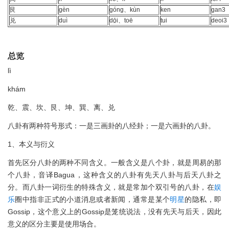
艮
gèn
góng、kùn
ken
gan3
兑
duì
dō̤i、toē
tui
deoi3
总览
lì
khám
乾、震、坎、艮、坤、巽、离、兑
八卦有两种符号形式：一是三画卦的八经卦；一是六画卦的八卦。
1、本义与衍义
首先区分八卦的两种不同含义。一般含义是八个卦，就是周易的那
个八卦，音译Bagua，这种含义的八卦有先天八卦与后天八卦之
分。而八卦一词衍生的特殊含义，就是常加个双引号的八卦，在
娱
乐
圈中指非正式的小道消息或者新闻，通常是某个
明星
的隐私，即
Gossip，这个意义上的Gossip是笼统说法，没有先天与后天，因此
意义的区分主要是使用场合。