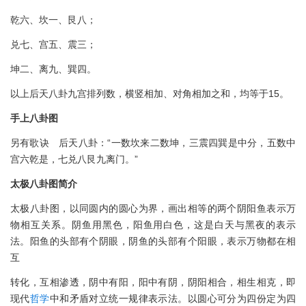
乾六、坎一、艮八；
兑七、宫五、震三；
坤二、离九、巽四。
以上后天八卦九宫排列数，横竖相加、对角相加之和，均等于15。
手上八卦图
另有歌诀 后天八卦：“一数坎来二数坤，三震四巽是中分，五数中
宫六乾是，七兑八艮九离门。”
太极八卦图简介
太极八卦图，以同圆内的圆心为界，画出相等的两个阴阳鱼表示万
物相互关系。阴鱼用黑色，阳鱼用白色，这是白天与黑夜的表示
法。阳鱼的头部有个阴眼，阴鱼的头部有个阳眼，表示万物都在相
互
转化，互相渗透，阴中有阳，阳中有阴，阴阳相合，相生相克，即
现代
哲学
中和矛盾对立统一规律表示法。以圆心可分为四份定为四