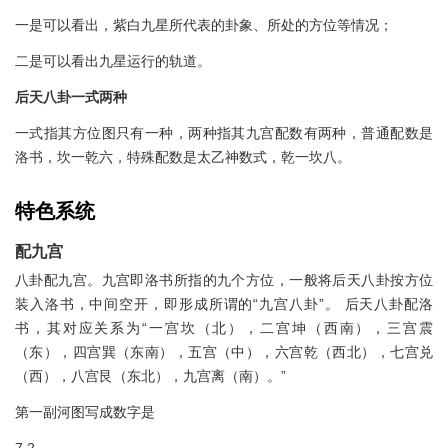
一是可以看出，紫白九星所代表的卦象、所处的方位等情况；
二是可以看出九星运行的轨道。
后天八卦一式两种
一式指其方位图只有一种，两种指其九宫配数有两种，普通配数是
洛书，坎一乾六，特殊配数是太乙神数式，乾一坎八。
特色系统
配九宫
八卦配九宫。九宫即洛书所指的九个方位，一般将后天八卦按方位
装入洛书，中间空开，即形成所谓的“九宫八卦”。 后天八卦配洛
书，其对应关系为“一宫坎（北），二宫坤（西南），三宫震
（东），四宫巽（东南），五宫（中），六宫乾（西北），七宫兑
（西），八宫艮（东北），九宫离（南）。”
第一副河图写成数字是
7 2