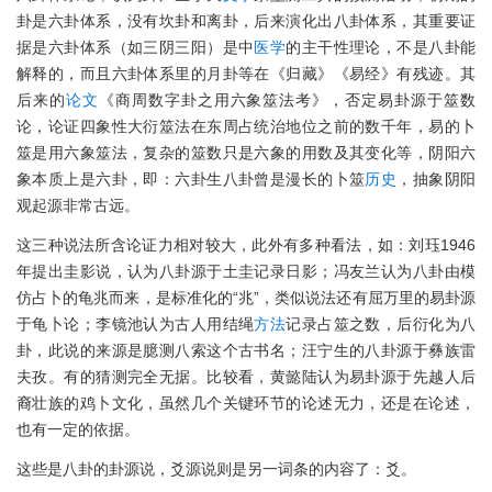
卦是六卦体系，没有坎卦和离卦，后来演化出八卦体系，其重要证
据是六卦体系（如三阴三阳）是中
医学
的主干性理论，不是八卦能
解释的，而且六卦体系里的月卦等在《归藏》《易经》有残迹。其
后来的
论文
《商周数字卦之用六象筮法考》，否定易卦源于筮数
论，论证四象性大衍筮法在东周占统治地位之前的数千年，易的卜
筮是用六象筮法，复杂的筮数只是六象的用数及其变化等，阴阳六
象本质上是六卦，即：六卦生八卦曾是漫长的卜筮
历史
，抽象阴阳
观起源非常古远。
这三种说法所含论证力相对较大，此外有多种看法，如：刘珏1946
年提出圭影说，认为八卦源于土圭记录日影；冯友兰认为八卦由模
仿占卜的龟兆而来，是标准化的“兆”，类似说法还有屈万里的易卦源
于龟卜论；李镜池认为古人用结绳
方法
记录占筮之数，后衍化为八
卦，此说的来源是臆测八索这个古书名；汪宁生的八卦源于彝族雷
夫孜。有的猜测完全无据。比较看，黄懿陆认为易卦源于先越人后
裔壮族的鸡卜文化，虽然几个关键环节的论述无力，还是在论述，
也有一定的依据。
这些是八卦的卦源说，爻源说则是另一词条的内容了：爻。