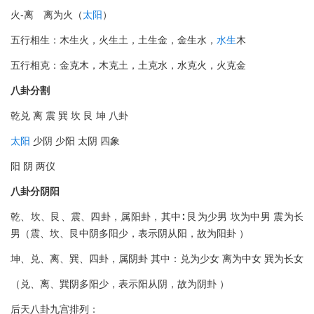
火-离 离为火（
太阳
）
五行相生：木生火，火生土，土生金，金生水，
水生
木
五行相克：金克木，木克土，土克水，水克火，火克金
八卦分割
乾兑 离 震 巽 坎 艮 坤 八卦
太阳
少阴 少阳 太阴 四象
阳 阴 两仪
八卦分阴阳
乾、坎、艮、震、四卦，属阳卦，其中∶ 艮为少男 坎为中男 震为长
男（震、坎、艮中阴多阳少，表示阴从阳，故为阳卦 ）
坤、兑、离、巽、四卦，属阴卦 其中：兑为少女 离为中女 巽为长女
（兑、离、巽阴多阳少，表示阳从阴，故为阴卦 ）
后天八卦九宫排列：