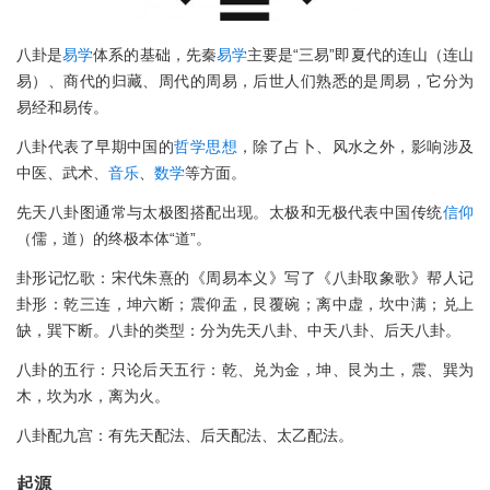
八卦是
易学
体系的基础，先秦
易学
主要是“三易”即夏代的连山（连山
易）、商代的归藏、周代的周易，后世人们熟悉的是周易，它分为
易经和易传。
八卦代表了早期中国的
哲学
思想
，除了占卜、风水之外，影响涉及
中医、武术、
音乐
、
数学
等方面。
先天八卦图通常与太极图搭配出现。太极和无极代表中国传统
信仰
（儒，道）的终极本体“道”。
卦形记忆歌：宋代朱熹的《周易本义》写了《八卦取象歌》帮人记
卦形：乾三连，坤六断；震仰盂，艮覆碗；离中虚，坎中满；兑上
缺，巽下断。八卦的类型：分为先天八卦、中天八卦、后天八卦。
八卦的五行：只论后天五行：乾、兑为金，坤、艮为土，震、巽为
木，坎为水，离为火。
八卦配九宫：有先天配法、后天配法、太乙配法。
起源