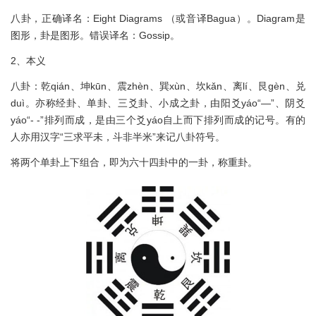
八卦，正确译名：Eight Diagrams （或音译Bagua）。Diagram是
图形，卦是图形。错误译名：Gossip。
2、本义
八卦：乾qián、坤kūn、震zhèn、巽xùn、坎kǎn、离lí、艮gèn、兑
duì。亦称经卦、单卦、三爻卦、小成之卦，由阳爻yáo“—”、阴爻
yáo“- -”排列而成，是由三个爻yáo自上而下排列而成的记号。有的
人亦用汉字“三求平未，斗非半米”来记八卦符号。
将两个单卦上下组合，即为六十四卦中的一卦，称重卦。