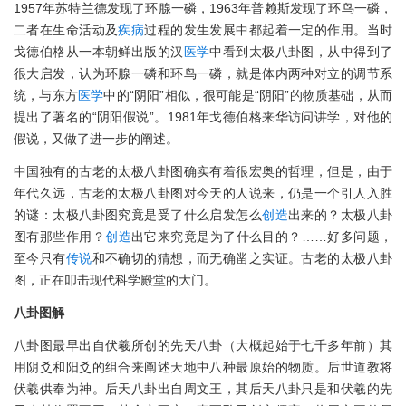
1957年苏特兰德发现了环腺一磷，1963年普赖斯发现了环鸟一磷，
二者在生命活动及
疾病
过程的发生发展中都起着一定的作用。当时
戈德伯格从一本朝鲜出版的汉
医学
中看到太极八卦图，从中得到了
很大启发，认为环腺一磷和环鸟一磷，就是体内两种对立的调节系
统，与东方
医学
中的“阴阳”相似，很可能是“阴阳”的物质基础，从而
提出了著名的“阴阳假说”。1981年戈德伯格来华访问讲学，对他的
假说，又做了进一步的阐述。
中国独有的古老的太极八卦图确实有着很宏奥的哲理，但是，由于
年代久远，古老的太极八卦图对今天的人说来，仍是一个引人入胜
的谜：太极八卦图究竟是受了什么启发怎么
创造
出来的？太极八卦
图有那些作用？
创造
出它来究竟是为了什么目的？……好多问题，
至今只有
传说
和不确切的猜想，而无确凿之实证。古老的太极八卦
图，正在叩击现代科学殿堂的大门。
八卦图解
八卦图最早出自伏羲所创的先天八卦（大概起始于七千多年前）其
用阴爻和阳爻的组合来阐述天地中八种最原始的物质。后世道教将
伏羲供奉为神。后天八卦出自周文王，其后天八卦只是和伏羲的先