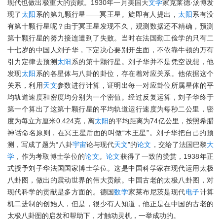
现代也做出极重大的贡献。1930年一月美国天
文学
家克莱德·汤博发
现了
太阳
系的第九颗行星——冥王星。旋即有人提出，
太阳
系有没
有第十颗行星呢？由于冥王星发现不久，观测数据还不精确，预测
第十颗行星的努力接连遭到了失败。当时在法国勤工俭学的只有二
十七岁的中国人刘子华，下定决心要别开生面，不依靠牛顿的万有
引力定律去预测
太阳
系的第十颗行星。刘子华并不是凭空设想，他
发现
太阳
系的各星体与八卦的卦位，存在着对应关系。他依据这个
关系，利用
天文
参数进行计算，证明出每一对应卦位所属星体的平
均轨道速度和密度均分别为一个密值。经过反复运算，刘子华终于
第一个算出了这第十颗行星的平均轨道运行速度为每秒二公里，密
度为每立方厘米0.424克，离
太阳
的平均距离为74亿公里，按照希腊
神话命名原则，在冥王星后面的叫做“木王星”。刘子华把自己的预
测，写成了题为“八卦
宇宙
论与现代
天文
”的
论文
，交给了法国巴黎
大
学
，作为考取博士学位的
论文
。
论文
获得了一致的赞赏，1938年正
式授予刘子华法国国家博士学位。这是中国科学家在现代运用太极
八卦图，做出的震动世界的伟大贡献。中国古老的太极八卦图，对
现代科学的贡献是多方面的。德国
数学
家莱布尼茨是现代
电子
计算
机二进制的创始人，但是，很少有人知道，他正是在中国的古老的
太极八卦图的启发和帮助下，才触动灵机，一举成功的。