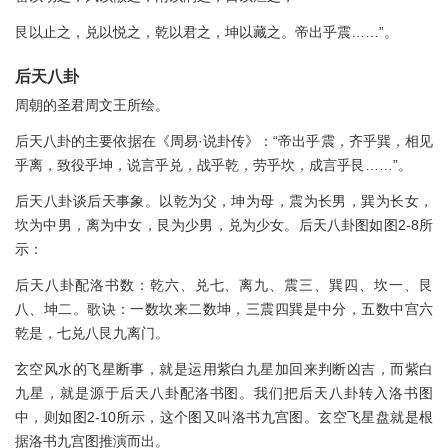
艮以止之，兑以悦之，乾以君之，坤以藏之。帝出乎震……”。
后天八卦
周朝的圣君周文王所绘。
后天八卦的主要依据在《周易·说卦传》：“帝出乎震，齐乎巽，相见
乎离，致役乎坤，说言乎兑，战乎乾，劳乎坎，成言乎艮……”。
后天八卦谈后天事象。以乾为父，坤为母，震为长男，巽为长女，
坎为中男，离为中女，艮为少男，兑为少女。后天八卦图如图2-8所
示：
后天八卦配洛书数：乾六、兑七、离九、震三、巽四、坎一、艮
八、坤二。歌诀：一数坎来二数坤，三震四巽是中分，五数中宫六
乾是，七兑八艮九离门。
玄空风水的飞星断事，就是运用紫白九星加回来判断凶吉，而紫白
九星，就是源于后天八卦配洛书图。我们把后天八卦转入洛书图
中，则如图2-10所示，这个图又叫洛书九宫图。玄空飞星盘就是根
据洛书九宫图推演而出。