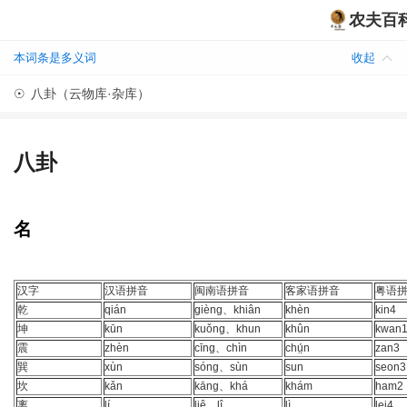
农夫百
本词条是多义词
收起
☉
八卦（云物库·杂库）
八卦
名
汉字
汉语拼音
闽南语拼音
客家语拼音
粤语
乾
qián
gièng、khiân
khèn
kin4
坤
kūn
kuǒng、khun
khûn
kwan
震
zhèn
cīng、chìn
chṳ́n
zan3
巽
xùn
sóng、sùn
sun
seon3
坎
kǎn
kāng、khá
khám
ham2
离
lí
liê、lî
lì
lei4