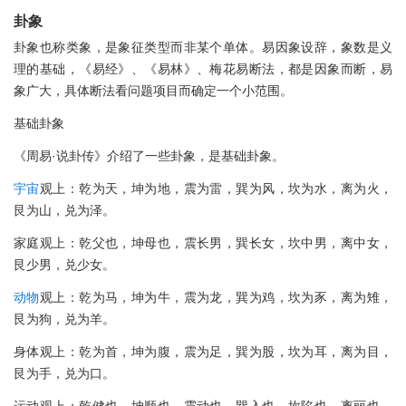
卦象
卦象也称类象，是象征类型而非某个单体。易因象设辞，象数是义
理的基础，《易经》、《易林》、梅花易断法，都是因象而断，易
象广大，具体断法看问题项目而确定一个小范围。
基础卦象
《周易·说卦传》介绍了一些卦象，是基础卦象。
宇宙
观上：乾为天，坤为地，震为雷，巽为风，坎为水，离为火，
艮为山，兑为泽。
家庭观上：乾父也，坤母也，震长男，巽长女，坎中男，离中女，
艮少男，兑少女。
动物
观上：乾为马，坤为牛，震为龙，巽为鸡，坎为豕，离为雉，
艮为狗，兑为羊。
身体观上：乾为首，坤为腹，震为足，巽为股，坎为耳，离为目，
艮为手，兑为口。