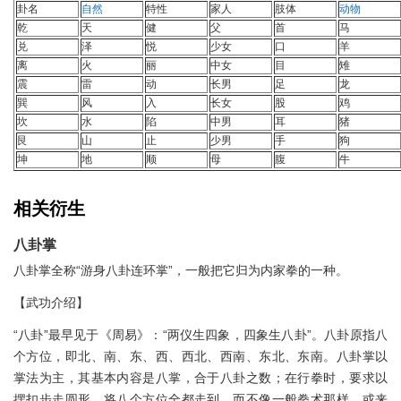
卦名
自然
特性
家人
肢体
动物
乾
天
健
父
首
马
兑
泽
悦
少女
口
羊
离
火
丽
中女
目
雉
震
雷
动
长男
足
龙
巽
风
入
长女
股
鸡
坎
水
陷
中男
耳
猪
艮
山
止
少男
手
狗
坤
地
顺
母
腹
牛
相关衍生
八卦掌
八卦掌全称“游身八卦连环掌”，一般把它归为内家拳的一种。
【武功介绍】
“八卦”最早见于《周易》：“两仪生四象，四象生八卦”。八卦原指八
个方位，即北、南、东、西、西北、西南、东北、东南。八卦掌以
掌法为主，其基本内容是八掌，合于八卦之数；在行拳时，要求以
摆扣步走圆形，将八个方位全都走到，而不像一般拳术那样，或来