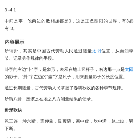
3 -4 1
中间是零，他两边的数相加都是0，这是正负阴阳的世界，有3必
有-3。
内容展示
所谓卦，其实是中国古代劳动人民通过测量
太阳
位置，从而知季
节、记录劳作规律的手段。
卦字的右边“卜”字，是象形，表示在地上竖杆子，右边那一点是
太阳
的影子。“卦”字左边的“圭”字是尺子，用来测量影子的长度位置。
通过长期测量，古代劳动人民掌握了春耕秋收的各种季节规律。
所谓八卦，应该是在地之八方测量结果的记录。
卦形歌诀
乾三连，坤六断，震仰盂，艮覆碗，离中虚，坎中满，兑上缺，巽
下断。