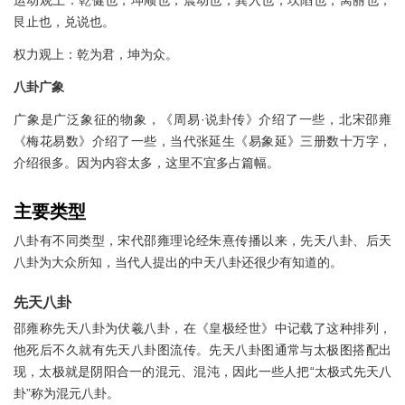
运动观上：乾健也，坤顺也，震动也，巽入也，坎陷也，离丽也，
艮止也，兑说也。
权力观上：乾为君，坤为众。
八卦广象
广象是广泛象征的物象，《周易·说卦传》介绍了一些，北宋邵雍
《梅花易数》介绍了一些，当代张延生《易象延》三册数十万字，
介绍很多。因为内容太多，这里不宜多占篇幅。
主要类型
八卦有不同类型，宋代邵雍理论经朱熹传播以来，先天八卦、后天
八卦为大众所知，当代人提出的中天八卦还很少有知道的。
先天八卦
邵雍称先天八卦为伏羲八卦，在《皇极经世》中记载了这种排列，
他死后不久就有先天八卦图流传。先天八卦图通常与太极图搭配出
现，太极就是阴阳合一的混元、混沌，因此一些人把“太极式先天八
卦”称为混元八卦。