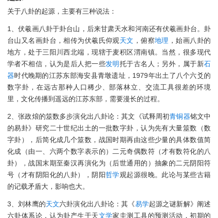
关于八卦的起源，主要有三种说法：
1、伏羲画八卦于卦台山，后来甘肃天水和河南还有伏羲画卦台。卦
台山又名画卦台，相传为伏羲氏仰观
天文
，俯察
地理
，始画八卦的
地方，处于三阳川西北端，现辖于麦积区渭南镇。当然，很多现代
学者不相信，认为是后人把一些
发明
托于古名人；另外，属于新
石
器
时代晚期的江苏东部海安县青墩遗址，1979年出土了八个六爻的
数字卦，在远古那种人口稀少、部落林立、交流工具很差的环境
里，文化传播到遥远的江苏东部，需要漫长的过程。
2、张政烺的筮数多步演化出八卦论：其文《试释周初
青铜器
铭文中
的易卦》研究二十世纪出土的一批数字卦，认为先有大量筮数（数
字卦），后简化成几个筮数，战国时期再由这些少量的具体数值简
化成（由一、六两个数字表示的）二元奇偶数符（才有数符化的八
卦），战国末期至秦汉再演化为（后世通用的）抽象的二元阴阳符
号（才有阴阳化的八卦），阴阳
哲学
观起源很晚。此论与某些古籍
的记载矛盾大，影响也大。
3、刘林鹰的
天文
六卦演化出八卦论：其《
易学
起源之谜新解》阐述
六卦体系论，认为卦产生于天
文学
家圭测工具的预测活动，初期的