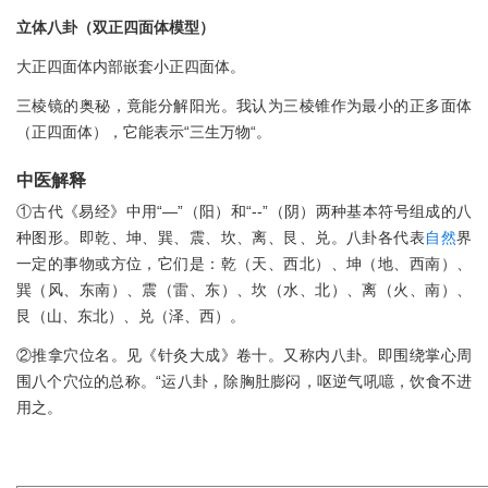
立体八卦（双正四面体模型）
大正四面体内部嵌套小正四面体。
三棱镜的奥秘，竟能分解阳光。我认为三棱锥作为最小的正多面体
（正四面体），它能表示“三生万物“。
中医解释
①古代《易经》中用“—”（阳）和“--”（阴）两种基本符号组成的八
种图形。即乾、坤、巽、震、坎、离、艮、兑。八卦各代表
自然
界
一定的事物或方位，它们是：乾（天、西北）、坤（地、西南）、
巽（风、东南）、震（雷、东）、坎（水、北）、离（火、南）、
艮（山、东北）、兑（泽、西）。
②推拿穴位名。见《针灸大成》卷十。又称内八卦。即围绕掌心周
围八个穴位的总称。“运八卦，除胸肚膨闷，呕逆气吼噫，饮食不进
用之。