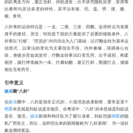
的距离及方向，避正击斜，伺机进攻；出手讲究随机应变，发挥掌
比拳和勾灵活多变的特性。其手法有推、托、盖、劈、撞、搬、
截、拿等。
八卦掌的运动特点是：一走、二视、三坐、四翻。这些特点为发展
身手的捷径、灵活，特别是下肢的力量提供了必要的锻炼条件。八
卦掌以“行桩”、“蹚泥步”内功功法为入门基础，以拧翻走转为基本运
动形式，以掌法的变化为主要技击手段。内外兼修，强调身心合
练，身捷步灵如龙游空，拧翻走转掌法幻变无穷。出手成招，刚柔
相济，踢打摔拿融为一体。拧裹钻翻，避正打斜，围圆打点，循循
相生无有穷尽。
引申意义
娱乐
圈“八卦”
在
娱乐
圈中，八卦是指非正式的，小道消息或者新闻，通常是某个
明星
本意就是到处说是非饶舌。在粤语中，“八卦”的本意就是到处说
是非、饶舌。
娱乐
新闻和狗仔队为了吸引读者，到处挖掘
明星
的隐
私广而告之，所以，这样挖出来的新闻被称为“八卦新闻”。另一说好
象追溯得更远。