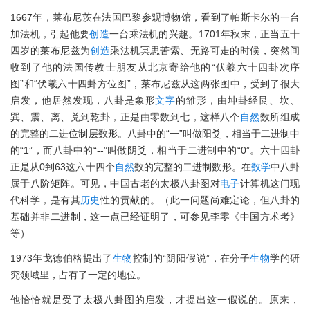
1667年，莱布尼茨在法国巴黎参观博物馆，看到了帕斯卡尔的一台
加法机，引起他要
创造
一台乘法机的兴趣。1701年秋末，正当五十
四岁的莱布尼兹为
创造
乘法机冥思苦索、无路可走的时候，突然间
收到了他的法国传教士朋友从北京寄给他的“伏羲六十四卦次序
图”和“伏羲六十四卦方位图”，莱布尼兹从这两张图中，受到了很大
启发，他居然发现，八卦是象形
文字
的雏形，由坤卦经艮、坎、
巽、震、离、兑到乾卦，正是由零数到七，这样八个
自然
数所组成
的完整的二进位制层数形。八卦中的“一”叫做阳爻，相当于二进制中
的“1”，而八卦中的“--”叫做阴爻，相当于二进制中的“0”。六十四卦
正是从0到63这六十四个
自然
数的完整的二进制数形。在
数学
中八卦
属于八阶矩阵。可见，中国古老的太极八卦图对
电子
计算机这门现
代科学，是有其
历史
性的贡献的。（此一问题尚难定论，但八卦的
基础并非二进制，这一点已经证明了，可参见李零《中国方术考》
等）
1973年戈德伯格提出了
生物
控制的“阴阳假说”，在分子
生物
学的研
究领域里，占有了一定的地位。
他恰恰就是受了太极八卦图的启发，才提出这一假说的。原来，