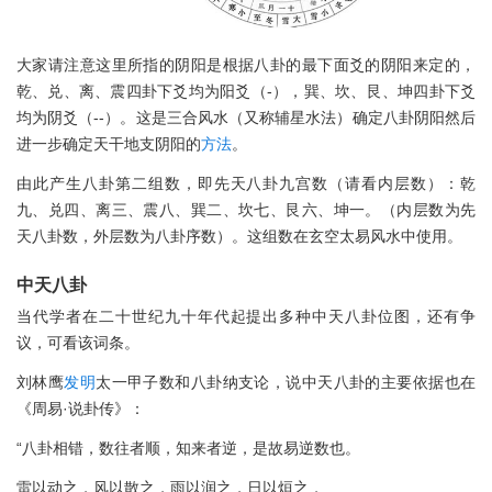
大家请注意这里所指的阴阳是根据八卦的最下面爻的阴阳来定的，
乾、兑、离、震四卦下爻均为阳爻（-），巽、坎、艮、坤四卦下爻
均为阴爻（--）。这是三合风水（又称辅星水法）确定八卦阴阳然后
进一步确定天干地支阴阳的
方法
。
由此产生八卦第二组数，即先天八卦九宫数（请看内层数）：乾
九、兑四、离三、震八、巽二、坎七、艮六、坤一。（内层数为先
天八卦数，外层数为八卦序数）。这组数在玄空太易风水中使用。
中天八卦
当代学者在二十世纪九十年代起提出多种中天八卦位图，还有争
议，可看该词条。
刘林鹰
发明
太一甲子数和八卦纳支论，说中天八卦的主要依据也在
《周易·说卦传》：
“八卦相错，数往者顺，知来者逆，是故易逆数也。
雷以动之，风以散之，雨以润之，日以烜之，