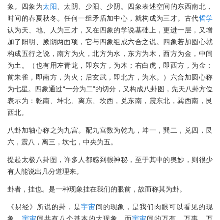
象。四象为
太阳
、太阴、少阳、少阴。四象表述空间的东西南北，
时间的春夏秋冬。任何一组矛盾加中心，就构成为三才。古代
哲学
认为天、地、人为三才，又在四象的学说基础上，更进一层，又增
加了阳明、厥阴两面项，它与四象组成六合之说。四象若加圆心就
构成五行之说，南方为火，北方为水，东方为木，西方为金，中间
为土。（也有用左青龙，即东方，为木；右白虎，即西方，为金；
前朱雀，即南方，为火；后玄武，即北方，为水。）六合加圆心称
为七星。四象通过“一分为二”的切分，又构成八卦图，先天八卦方位
表示为：乾南、坤北、离东、坎西，兑东南，震东北，巽西南，艮
西北。
八卦加轴心称之为九宫。配九宫数为乾九，坤一，巽二，兑四，艮
六，震八，离三，坎七，中央为五。
提起太极八卦图，许多人都感到很神秘，至于其中的奥妙，则很少
有人能说出几分道理来。
卦者，挂也。是一种现象挂在我们的眼前，故而称其为卦。
《易经》所说的卦，是
宇宙
间的现象，是我们肉眼可以看见的现
象，
宇宙
间共有八个基本的大现象，而
宇宙
间的万有、万事、万