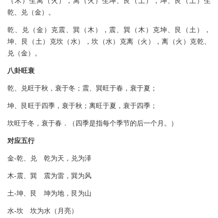
（木）生离（火），离（火）生坤、艮（土），坤、艮（土）生
乾、兑（金）。
乾、兑（金）克震、巽（木），震、巽（木）克坤、艮（土），
坤、艮（土）克坎（水），坎（水）克离（火），离（火）克乾、
兑（金）。
八卦旺衰
乾、兑旺于秋，衰于冬；震、巽旺于春，衰于夏；
坤、艮旺于四季，衰于秋；离旺于夏，衰于四季；
坎旺于冬，衰于春．（四季是指每个季节的后一个月。）
对应五行
金-乾、兑 乾为天，兑为泽
木-震、巽 震为雷，巽为风
土-坤、艮 坤为地，艮为山
水-坎 坎为水（月亮）