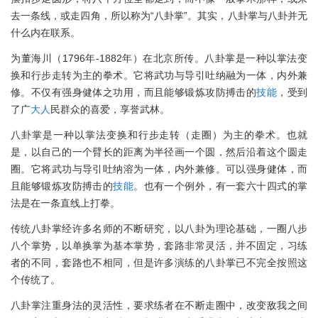
去一条线，或走四角，所以称为“八卦掌”。其实，八卦掌与八卦并无
什么内在联系。
为董海川（1796年-1882年）在北京所传。八卦掌是一种以掌法变
换和行步走转为主的拳术。它将武功与导引吐纳融为一体，内外兼
修。不仅有强身健体之功用，而且能够锻炼攻防搏击的
技能
，受到
了广
大人
民群众的喜爱，享誉武林。
八卦掌是一种以掌法变换和行步走转（走圈）为主的拳术。也就
是，以自己的一个臂长的距离为半径画一个圆，然后沿着这个圆走
圈。它将武功与导引吐纳溶为一体，内外兼修。可以强身健体，而
且能够锻炼攻防搏击的
技能
。也有一个例外，有一套六十四式的掌
法是在一条直线上打拳。
传统八卦掌经许多名师的不断研究，以八卦为理论基础，一圈八步
八个掌势，以单换掌为基本掌势，套路非常灵活，并不固定，习练
者的不同，套路也不相同，但是许多演练的八卦掌已不完全按照这
个传统了。
八卦掌注重身法的灵活性，要求练者在不断走圈中，改变敌我之间