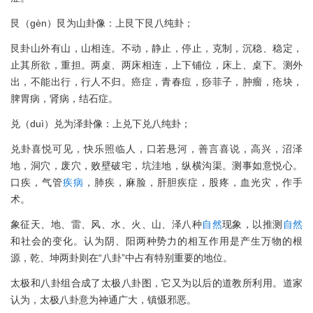
艮（gèn）艮为山卦像：上艮下艮八纯卦；
艮卦山外有山，山相连。不动，静止，停止，克制，沉稳、稳定，
止其所欲，重担。两桌、两床相连，上下铺位，床上、桌下。测外
出，不能出行，行人不归。癌症，青春痘，痧菲子，肿瘤，疮块，
脾胃病，肾病，结石症。
兑（duì）兑为泽卦像：上兑下兑八纯卦；
兑卦喜悦可见，快乐照临人，口若悬河，善言喜说，高兴，沼泽
地，洞穴，废穴，败壁破宅，坑洼地，纵横沟渠。测事如意悦心。
口疾，气管
疾病
，肺疾，麻脸，肝胆疾症，股疼，血光灾，作手
术。
象征天、地、雷、风、水、火、山、泽八种
自然
现象，以推测
自然
和社会的变化。认为阴、阳两种势力的相互作用是产生万物的根
源，乾、坤两卦则在“八卦”中占有特别重要的地位。
太极和八卦组合成了太极八卦图，它又为以后的道教所利用。道家
认为，太极八卦意为神通广大，镇慑邪恶。