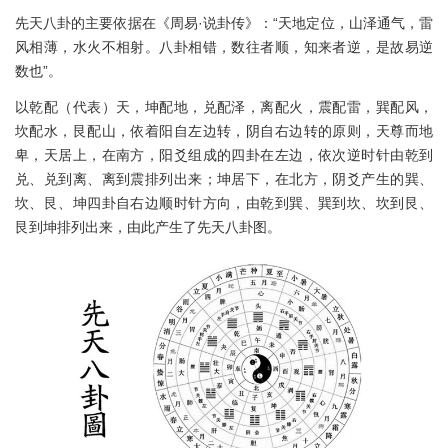
先天八卦的主要依据在《周易·说卦传》：“天地定位，山泽通气，雷
风相薄，水火不相射。八卦相错，数往者顺，知来者逆，是故易逆
数也”。
以乾配（代表）天，坤配地，兑配泽，离配火，震配雷，巽配风，
坎配水，艮配山，依着阳自左边转，阴自右边转的原则，天尊而地
卑，天居上，在南方，阳爻组成的四卦在左边，依次逆时针由乾到
兑、兑到离、离到震排列出来；坤居下，在北方，阴爻产生的巽、
坎、艮、坤四卦自右边顺时针方向，由乾到巽、巽到坎、坎到艮、
艮到坤排列出来，由此产生了先天八卦图。