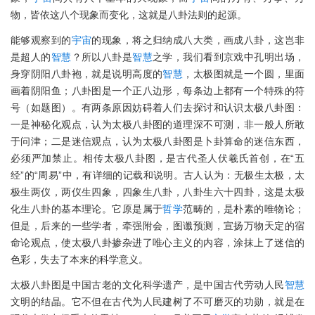
物，皆依这八个现象而变化，这就是八卦法则的起源。
能够观察到的
宇宙
的现象，将之归纳成八大类，画成八卦，这岂非
是超人的
智慧
？所以八卦是
智慧
之学，我们看到京戏中孔明出场，
身穿阴阳八卦袍，就是说明高度的
智慧
，太极图就是一个圆，里面
画着阴阳鱼；八卦图是一个正八边形，每条边上都有一个特殊的符
号（如题图）。有两条原因妨碍着人们去探讨和认识太极八卦图：
一是神秘化观点，认为太极八卦图的道理深不可测，非一般人所敢
于问津；二是迷信观点，认为太极八卦图是卜卦算命的迷信东西，
必须严加禁止。相传太极八卦图，是古代圣人伏羲氏首创，在“五
经”的“周易”中，有详细的记载和说明。古人认为：无极生太极，太
极生两仪，两仪生四象，四象生八卦，八卦生六十四卦，这是太极
化生八卦的基本理论。它原是属于
哲学
范畴的，是朴素的唯物论；
但是，后来的一些学者，牵强附会，图谶预测，宣扬万物天定的宿
命论观点，使太极八卦掺杂进了唯心主义的内容，涂抹上了迷信的
色彩，失去了本来的科学意义。
太极八卦图是中国古老的文化科学遗产，是中国古代劳动人民
智慧
文明的结晶。它不但在古代为人民建树了不可磨灭的功勋，就是在