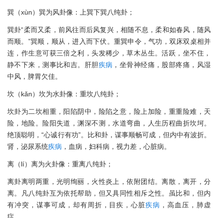
巽（xùn）巽为风卦像：上巽下巽八纯卦；
巽卦“柔而又柔，前风往而后风复兴，相随不息，柔和如春风，随风
而顺。”巽顺，顺从，进入而下伏。重巽申令，气功，双床双桌相并
连，作生意可获三倍之利，头发稀少，草木丛生。活跃，坐不住，
静不下来，测事比和吉。肝胆
疾病
，坐骨神经痛，股部疼痛，风湿
中风，脾胃欠佳。
坎（kǎn）坎为水卦像：重坎八纯卦；
坎卦为二坎相重，阳陷阴中，险陷之意，险上加险，重重险难，天
险，地险。险阳失道，渊深不测，水道弯曲，人生历程曲折坎坷。
绝顶聪明，“心诚行有功”。比和卦，谋事顺畅可成，但内中有波折。
肾，泌尿系统
疾病
，血病，妇科病，视力差，心脏病。
离（lí）离为火卦像：重离八纯卦；
离卦离明两重，光明绚丽，火性炎上，依附团结。离散，离开，分
离。凡八纯卦互为依托帮助，但又具同性相斥之性。虽比和，但内
有冲突，谋事可成，却有周折，目疾，心脏
疾病
，高血压，肺虚
症。