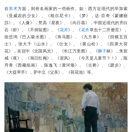
在
美术
方面，则有名画家的一些画作。如：西方近现代的毕加索
《亚威农的少女》 、《格尔尼卡》、《梦》，达·芬奇《蒙娜丽
莎》、《人像》，梵高《星夜》、《向日葵》，中国近现代的齐白
石《虾》、《不倒翁图》、《
花卉
》、《
花卉
草虫十二开册页》，
徐悲鸿《巴人吸水图》、《奔马图》、《九方皋》、《田横五百
士》，张大千《山水》、《仕女》、《黄山松》、《四屏大荷
花》，吴冠中《北国风光》、《长江万里图》、《
狮子
林》，朱宣
咸《夜》、《旭日红梅》、《迎风》、《今天是儿童节？！》，陈
丹青《西藏组画》，陈逸飞《黄河颂》、《古桥》、《踱步》、
《大提琴手》，罗中立《父亲》、《荷花池》等。