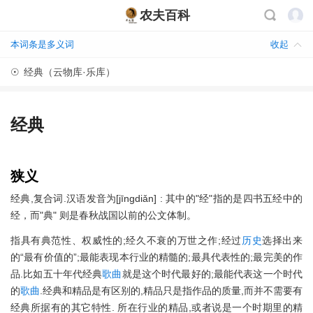
农夫百科
本词条是多义词
收起
☉
经典（云物库·乐库）
经典
狭义
经典,复合词.汉语发音为[jīngdiǎn] : 其中的"经"指的是四书五经中的
经，而"典" 则是春秋战国以前的公文体制。
指具有典范性、权威性的;经久不衰的万世之作;经过
历史
选择出来
的“最有价值的”;最能表现本行业的精髓的;最具代表性的;最完美的作
品.比如五十年代经典
歌曲
就是这个时代最好的;最能代表这一个时代
的
歌曲
.经典和精品是有区别的,精品只是指作品的质量,而并不需要有
经典所据有的其它特性. 所在行业的精品,或者说是一个时期里的精