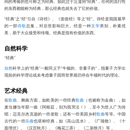
间的考验的也可称之为经典。如此过于泛滥用“经典”，任何的流行性
的东西都能称为经典，那么经典也就失去了它的价值。
“经典”之“经”引自《诗经》、《道德经》等之“经”。诗经是我国最早
的一部
诗歌
总集，对后世影响巨大。经是一种
文学
类别，朴素优
美，易于大众接受和传颂。经典是指有价值的东西。
自然
科学
“经典”
自然
科学上的“经典”一般同义于“牛顿的、非量子的”，指量子力学出
现前的科学理论或未考虑量子因而世界观仍停在牛顿时代的理论。
艺术
经典
在
歌曲
、舞曲方面，如欧美的一些经典
歌曲
（也被称为金曲），如
麦当娜当年那一曲《阿根廷，别为我哭泣！》，至今为世人广为传
唱；迈克尔杰克逊的一些老歌；还有一些美国乡村
歌曲
等等。中国
古代的一些
乐曲
也堪称经典，如《高山流水》、《广陵散》、《十
面埋伏》、《汉宫秋月》、《梅花三弄》、《二泉映月》等 。