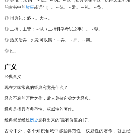
◎ 标准，法则：～章。～制。～故（a.典制和掌故；b.诗文里引用
的古书中的
故事
或词句）。～范。～雅。～礼。～型。
◎ 指典礼：盛～。大～。
◎ 主持，主管：～试（主持科举考试之事）。～狱。
◎ 活买活卖，到期可以赎：～卖。～押。～契。
◎ 姓。
广义
经典含义
现在大家常说的经典究竟是什么？
经久不衰的万世之作，后人尊敬它称之为经典。
经典是指具有典范性、权威性的著作。
经典就是经过
历史
选择出来的“最有价值的书”。
古今中外，各个知识领域中那些典范性、权威性的著作，就是经