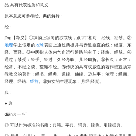
品.具有代表性质和意义.
原本意思可参考经、典的解释：
经：
jīng【释义】①织物上纵向的纱或线，跟“纬”相对：经线、经纱。②
地理
学上假定的
地球
表面上通过两极并与赤道垂直的线：经度、东
经、西经。③中医指人体内气血运行通路的主干：经络、经脉。④
通过；禁受：经手、经过、久经考验、几经周折。⑤长久；正常：
经常、不经之谈、荒诞不经。⑥传统的具有权威性的著作或宣扬宗
教教义的著作：经书、经典、道经、佛经。⑦从事；治理：经商、
经理、经销、
经营
。⑧妇女的生理现象：月经|经期。
典：
● 典
diǎnㄉㄧㄢˇ
◎ 可以作为标准的书籍：典籍。字典。词典。经典。引经据典。