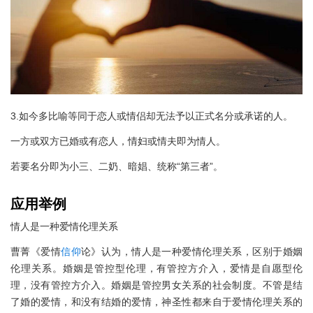
3.如今多比喻等同于恋人或情侣却无法予以正式名分或承诺的人。
一方或双方已婚或有恋人，情妇或情夫即为情人。
若要名分即为小三、二奶、暗娼、统称“第三者”。
应用举例
情人是一种爱情伦理关系
曹菁《爱情
信仰
论》认为，情人是一种爱情伦理关系，区别于婚姻
伦理关系。婚姻是管控型伦理，有管控方介入，爱情是自愿型伦
理，没有管控方介入。婚姻是管控男女关系的社会制度。不管是结
了婚的爱情，和没有结婚的爱情，神圣性都来自于爱情伦理关系的