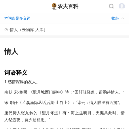
农夫百科
本词条是多义词
收起
☉
情人（云物库·人库）
情人
词语释义
1.感情深厚的友人。
南朝·宋·鲍照·《翫月城西门廨中》诗：“回轩驻轻盖，留酌待情人。”
宋·胡仔《苕溪渔隐丛话后集·山谷上》：“谚云：情人眼里有西施”。
唐代诗人张九龄的《望月怀远》有：海上生明月，天涯共此时。情
人怨遥夜，竟夕起相思。”