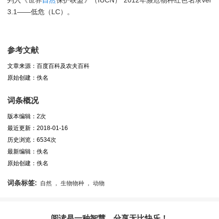
列入《世界
自然
保护联盟》（IUCN） 2012年濒危物种红色名录ver
3.1——低危（LC）。
参考文献
文章来源：百度百科及农夫百科
原始创建：佚名
词条概况
版本编辑：2次
最近更新：2018-01-16
历史浏览：6534次
最新编辑：佚名
原始创建：佚名
词条标签:
自然 ， 生物物种 ， 动物
阅读是一种智慧，分享无比快乐！