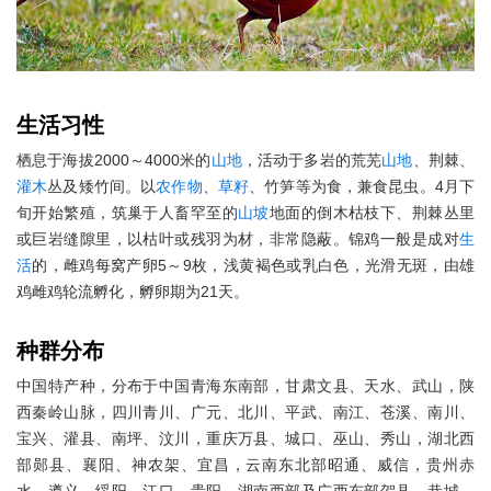
生活
习性
栖息于海拔2000～4000米的
山地
，活动于多岩的荒芜
山地
、荆棘、
灌木
丛及矮竹间。以
农作物
、
草籽
、竹笋等为食，兼食昆虫。4月下
旬开始繁殖，筑巢于人畜罕至的
山坡
地面的倒木枯枝下、荆棘丛里
或巨岩缝隙里，以枯叶或残羽为材，非常隐蔽。锦鸡一般是成对
生
活
的，雌鸡每窝产卵5～9枚，浅黄褐色或乳白色，光滑无斑，由雄
鸡雌鸡轮流孵化，孵卵期为21天。
种群分布
中国特产种，分布于中国青海东南部，甘肃文县、天水、武山，陕
西秦岭山脉，四川青川、广元、北川、平武、南江、苍溪、南川、
宝兴、灌县、南坪、汶川，重庆万县、城口、巫山、秀山，湖北西
部郧县、襄阳、神农架、宜昌，云南东北部昭通、威信，贵州赤
水、遵义、绥阳、江口、贵阳，湖南西部及广西东部贺县、恭城、