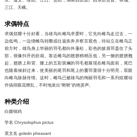
三江、天峨。
求偶特点
求偶炫耀十分好看，当雄鸟向雌鸟求爱时，它先向雌鸟走过去，一
边低鸣，一边绕雌鸟转圈或往返疾奔并察言观色，待站立在雌鸟正
前方时，雄鸟身上华丽的羽毛都向外蓬松，彩色的披肩羽盖住了头
部，很像抖开的折扇。靠近雌鸟的翅膀稍稍压低，另一侧的翅膀翘
起，翅膀上和背、腰上的五彩斑斓的羽毛都展现在雌鸟面前，尾巴
也随着倾斜过来，使美丽的尾羽和尾上的覆羽显得十分明亮，双眼
向雌鸟脉脉传情。这时，雌鸟已被雄鸟的绚丽羽毛和一系列炫耀动
作搞得眼花缭乱，不时地发出“咝咝”的艳羡声。
种类介绍
白腹锦鸡
学名 Chrysolophus pictus
英文名 goledn pheasant