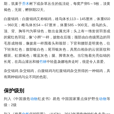
期，筑巢于
乔木
树下或杂草丛生的低洼处，每窝产卵5～9枚，淡黄
褐色，无斑，孵卵期22天。
白腹锦鸡：白腹锦鸡又称铜鸡，雄鸟体长113～145厘米，体重650
～960克；雌鸟体长54～67厘米，体重585～900克。雄鸟的头、
顶、背、胸等均为翠绿色，散出金属光泽；头上有一绺发状羽形成
的紫红色羽冠，像“小辫”一样，披散在后颈；颈部由白色镶黑边的羽
毛形成翎领，像披肩一样围着头和颈部；下背和腰部是明黄色，往
下转朱红色；腹部银白色；尾羽银灰色，具黑白相杂的云状斑纹和
横斑。虹膜褐色；嘴蓝灰色；腿、脚青灰色。当它拖着光亮似锦的
长尾，在高山灌丛和矮
竹林
中轻盈袅娜地奔走时，很是令人喜爱。
杂交锦鸡 杂交锦鸡，白腹锦鸡与红腹锦鸡杂交所得的一种锦鸡，具
有两种锦鸡与众不同的色彩。
保护级别
列入《中国濒危
动物
红皮书》易危 中国国家重点保护野生
动物
等
级：2级