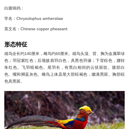
白腹锦鸡：
学名：Chrysolophus amherstiae
英文名：Chinese copper pheasant
形态特征
雄鸟全长约140厘米，雌鸟约60厘米。雄鸟头顶、背、胸为金属翠绿
色；羽冠紫红色；后颈披肩羽白色，具黑色羽缘；下背棕色，腰转
朱红色。飞羽暗褐色。尾羽长，有黑白相间的云状斑纹。腹部白
色。嘴和脚蓝灰色。雌鸟上体及尾大部棕褐色，缀满黑斑。胸部棕
色具黑斑。