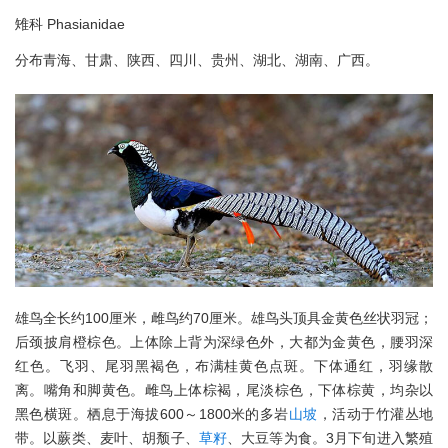
雉科 Phasianidae
分布青海、甘肃、陕西、四川、贵州、湖北、湖南、广西。
雄鸟全长约100厘米，雌鸟约70厘米。雄鸟头顶具金黄色丝状羽冠；
后颈披肩橙棕色。上体除上背为深绿色外，大都为金黄色，腰羽深
红色。飞羽、尾羽黑褐色，布满桂黄色点斑。下体通红，羽缘散
离。嘴角和脚黄色。雌鸟上体棕褐，尾淡棕色，下体棕黄，均杂以
黑色横斑。栖息于海拔600～1800米的多岩
山坡
，活动于竹灌丛地
带。以蕨类、麦叶、胡颓子、
草籽
、大豆等为食。3月下旬进入繁殖