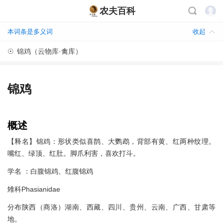
农夫百科
本词条是多义词
收起
☉
锦鸡（云物库·禽库）
锦鸡
概述
【释名】锦鸡：形状类似喜鹊、大鹦鹉，背部有黄、红两种纹理。
嘴红、绿顶、红肚。脚爪利害，喜欢打斗。
学名 ：白腹锦鸡、红腹锦鸡
雉科Phasianidae
分布陕西（商洛）湖南、西藏、四川、贵州、云南、广西、甘肃等
地。