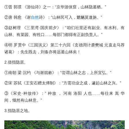
①晋 郭璞 《游仙诗》之一：“京华游侠窟，山林隐遁栖。”
②唐 韩愈 《谢
自然
诗》：“山林民可入，魍魉莫逢旃。”
③赵树理 《三里湾·国庆前夕》：“咱们社里还有副业、有水利、有
山林、有菜园、有牲口……每部门都得有正副负责人。”
④明 罗贯中《三国演义》第三十六回《玄德用计袭樊城 元直走马荐
诸葛》：先生既去，刘备亦将远遁山林矣！
2.借指隐居。
①南朝 梁 沉约 《与谢朏敕》：“尝谓山林之志，上所宜弘。”
②宋 苏轼《王安石赠太傅制》：“方需功业之成，遽起山林之兴。”
③《宋史·种放传》：“ 种放 ， 河南 洛阳 人也……每往来 嵩 华
间，慨然有山林意。”
3.指隐居之地。