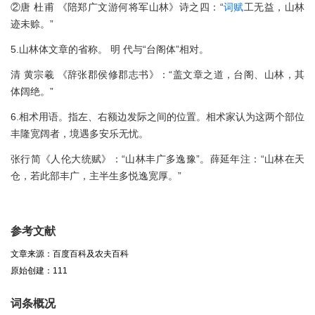
②唐 杜甫 《陪郑广文游何将军山林》诗之四：“
词赋
工无益，山林
迹未赊。”
5.山林体文章的省称。 明 代与“台阁体”相对。
清 黄宗羲 《辞张郡侯修郡志书》：“盖文章之道，台阁、山林，其
体阔绝。”
6.相术用语。指左、右额边发际之间的位置。相术家认为这两个部位
丰隆宽阔者，境遇多安乐无忧。
张行简《人伦大统赋》：“山林丰广多逸豫”。薛延年注：“山林在天
仓，若此部丰广，主半生多悦逸宽厚。”
参考文献
文章来源：百度百科及农夫百科
原始创建：111
词条概况