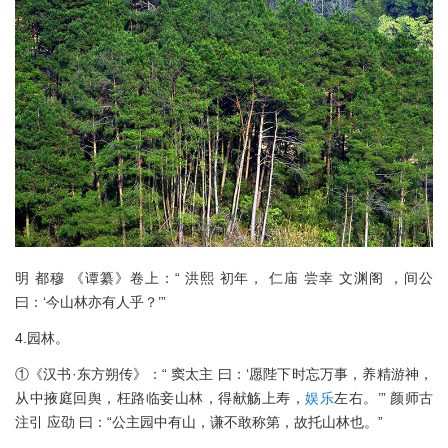
明 都穆 《谭纂》卷上：“ 洪熙 初年， 仁庙 尝幸 文渊阁 ，间公
曰：‘今山林亦有人乎？’”
4.园林。
①《汉书·东方朔传》：“ 窦太主 曰：‘愿陛下时忘万事，养精游神，
从中掖庭回舆，枉路临妾山林，得献觞上寿，
娱乐
左右。’” 颜师古
注引 应劭 曰：“公主园中有山，谦不敢称第，故托山林也。”