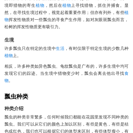
境即猎物的寄生
植物
，然后在
植物
上寻找猎物，抓住并捕食。显
然，在寻找生境过程中，视觉起着重要作用；但亦有列外，有些
植
物
挥发性物质对一些瓢虫的寻食产生作用，如对灰眼斑瓢虫而言，
松树的挥发性物质更有吸引力。
生境
许多瓢虫只在特定的生境中
生活
，有时仅限于特定生境的少数几种
植物
上。
相反，许多种类如异色瓢虫、龟纹瓢虫是广布的，许多生境中均可
发现它们的踪迹。当生境中猎物变少时，瓢虫会离去他出寻找
食
物
。
瓢虫种类
种类介绍
瓢虫的种类非常繁多，任何时候我们都能在花园里发现不同种类的
瓢虫。我们可以从它们的颜色上加以区别，有些是黄色，有些是桔
色或红色，我们也可以根据它们的体型来区别，有些体型瘦小，有