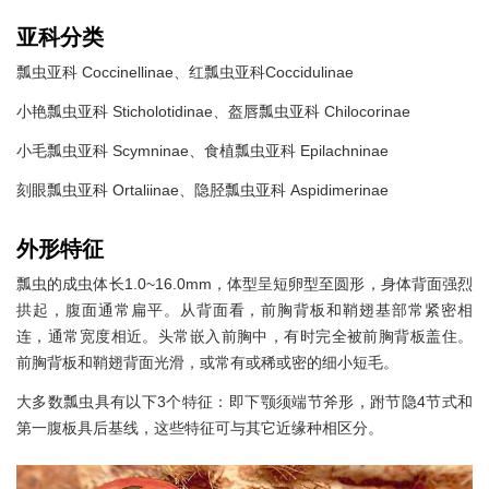
亚科分类
瓢虫亚科 Coccinellinae、红瓢虫亚科Coccidulinae
小艳瓢虫亚科 Sticholotidinae、盔唇瓢虫亚科 Chilocorinae
小毛瓢虫亚科 Scymninae、食植瓢虫亚科 Epilachninae
刻眼瓢虫亚科 Ortaliinae、隐胫瓢虫亚科 Aspidimerinae
外形特征
瓢虫的成虫体长1.0~16.0mm，体型呈短卵型至圆形，身体背面强烈
拱起，腹面通常扁平。从背面看，前胸背板和鞘翅基部常紧密相
连，通常宽度相近。头常嵌入前胸中，有时完全被前胸背板盖住。
前胸背板和鞘翅背面光滑，或常有或稀或密的细小短毛。
大多数瓢虫具有以下3个特征：即下颚须端节斧形，跗节隐4节式和
第一腹板具后基线，这些特征可与其它近缘种相区分。