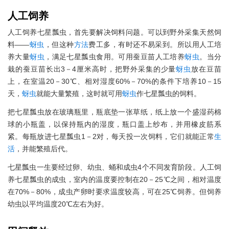
人工饲养
人工饲养七星瓢虫，首先要解决饲料问题。可以到野外采集天然饲
料——
蚜虫
，但这种
方法
费工多，有时还不易采到。所以用人工培
养大量
蚜虫
，满足七星瓢虫食用。可用蚕豆苗人工培养
蚜虫
。当分
栽的蚕豆苗长出3－4厘米高时，把野外采集的少量
蚜虫
放在豆苗
上，在室温20－30℃、相对湿度60%－70%的条件下培养10－15
天，
蚜虫
就能大量繁殖，这时就可用
蚜虫
作七星瓢虫的饲料。
把七星瓢虫放在玻璃瓶里，瓶底垫一张草纸，纸上放一个盛湿药棉
球的小瓶盖，以保持瓶内的湿度，瓶口盖上纱布，并用橡皮筋系
紧。每瓶放进七星瓢虫1－2对，每天投一次饲料，它们就能正常
生
活
，并能繁殖后代。
七星瓢虫一生要经过卵、幼虫、蛹和成虫4个不同发育阶段。人工饲
养七星瓢虫的成虫，室内的温度要控制在20－25℃之间，相对温度
在70%－80%，成虫产卵时要求温度较高，可在25℃饲养。但饲养
幼虫以平均温度20℃左右为好。