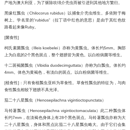
产地为澳大利亚，为了驱除吹绵介壳虫而被引进到其他地方繁衍。
黑缘红瓢虫（Chilocorus rubidus）以捕食介壳虫维生。多依附于梅
树上。学名里的“rubidus”（拉丁语中红色的意思）是由于其红色纹
路看起来像Ruby。
[菌食性]
柯氏素菌瓢虫（Illeis koebelei）亦称为黄瓢虫。体长约5mm。胸部
上为白底的2个黑色斑点，整个翅膀皆为黄色。以白粉病菌等维生。
十二斑褐菌瓢虫（Vibidia duodecimguttata）亦称为白瓢虫。体长约
4mm。体色为黄褐色，有淡白的斑点。以白粉病菌等维生。
[植食性]：只有食植瓢虫亚科为草食性。草食性瓢虫的特征为，与肉
食性瓢虫相较下翅膀不具光泽。
茄二十八星瓢虫（Henosepilachna vigintioctopunctata）
马铃薯瓢虫（Henosepilachna vigintioctomaculata）此二种瓢虫体
长约7mm，在淡褐色身体上有28个黑色斑点。马铃薯瓢虫亦称为大
二十八星瓢虫，身体和黑点比茄二十八星瓢虫略大。由于它们会集