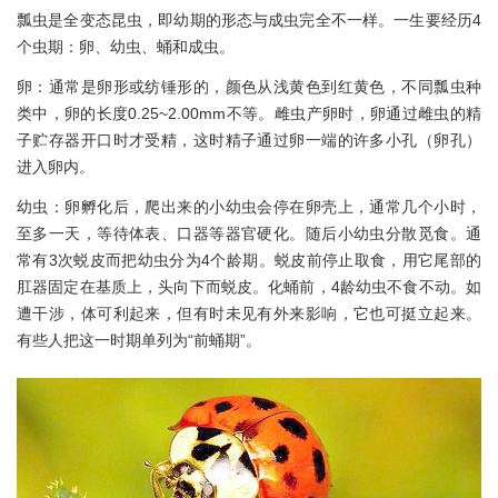
瓢虫是全变态昆虫，即幼期的形态与成虫完全不一样。一生要经历4
个虫期：卵、幼虫、蛹和成虫。
卵：通常是卵形或纺锤形的，颜色从浅黄色到红黄色，不同瓢虫种
类中，卵的长度0.25~2.00mm不等。雌虫产卵时，卵通过雌虫的精
子贮存器开口时才受精，这时精子通过卵一端的许多小孔（卵孔）
进入卵内。
幼虫：卵孵化后，爬出来的小幼虫会停在卵壳上，通常几个小时，
至多一天，等待体表、口器等器官硬化。随后小幼虫分散觅食。通
常有3次蜕皮而把幼虫分为4个龄期。蜕皮前停止取食，用它尾部的
肛器固定在基质上，头向下而蜕皮。化蛹前，4龄幼虫不食不动。如
遭干涉，体可利起来，但有时未见有外来影响，它也可挺立起来。
有些人把这一时期单列为“前蛹期”。