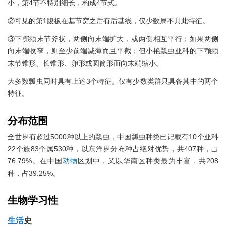
小，第4节不特别细长，构成4节式。
②可见的第1腹板在基节窝之后有后基线，仅少数属不具此特征。
③下鄂须末节斧状，两侧向末端扩大，或两侧相互平行；如果两侧
向末端收窄，则至少前端减薄而且平截；但小艳瓢虫亚科的下颚须
末节锥形、长锥形、卵形或圆筒形而向末端缩小。
大多数瓢虫同时具有上述3个特征。仅有少数类群只具备其中的两个
特征。
分布范围
全世界有超过5000种以上的瓢虫，中国瓢虫种类已记载有10个亚科
22个族83个属530种，以东洋界分布种占绝对优势，共407种，占
76.79%。在中国
动物
区划中，又以华南区种类最为丰富，共208
种，占39.25%。
生物
学习性
生活
史