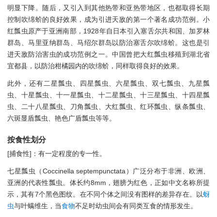
明显下降。随后，又引入到其他热带和亚热带地区，也都取得长期
控制吹绵蚧的良好效果，成为引进天敌的第一个著名成功范例。小
红瓢虫原产于亚洲南部，1928年自日本引入塞舌尔共和国、加罗林
群岛、马里亚纳群岛、马绍尔群岛以防治塞舌尔吹绵蚧。这也是引
进天敌防治害虫的成功范例之一。中国曾把大红瓢虫移殖到湖北省
宜都县，以防治柑橘园内的吹绵蚧，同样取得良好的效果。
此外，还有二星瓢虫、四星瓢虫、六星瓢虫、双七瓢虫、九星瓢
虫、十星瓢虫、十一星瓢虫、十二星瓢虫、十三星瓢虫、十四星瓢
虫、二十八星瓢虫、刀角瓢虫、大红瓢虫、红环瓢虫、纵条瓢虫、
六斑显盾瓢虫、艳色广盾瓢虫等等。
按食性划分
[捕食性]：有一定程度的专一性。
七星瓢虫（Coccinella septempunctata）广泛分布于非洲、欧洲、
亚洲的代表性瓢虫。体长约8mm，翅膀为红色，正如中文名称所提
示，其有7个黑色图纹。在不同个体之间没有图样的差异存在。以
蚜
虫
与叶螨维生，当
食物
不足时幼虫间会有同类互食的情形发生。