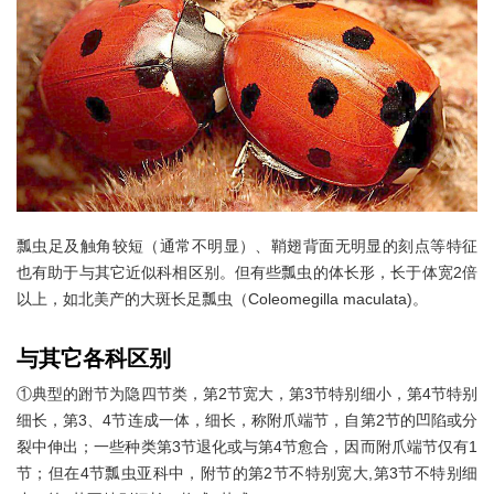
瓢虫足及触角较短（通常不明显）、鞘翅背面无明显的刻点等特征
也有助于与其它近似科相区别。但有些瓢虫的体长形，长于体宽2倍
以上，如北美产的大斑长足瓢虫（Coleomegilla maculata)。
与其它各科区别
①典型的跗节为隐四节类，第2节宽大，第3节特别细小，第4节特别
细长，第3、4节连成一体，细长，称附爪端节，自第2节的凹陷或分
裂中伸出；一些种类第3节退化或与第4节愈合，因而附爪端节仅有1
节；但在4节瓢虫亚科中，附节的第2节不特别宽大,第3节不特别细