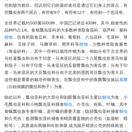
些则较为粗壮。但识别它们的最好途径是通过它们身上的斑点，有
些瓢虫有两个斑点，有些有9个，有些有12个，有些则一个也没有。
全世界记载约500属5000种。中国已记录近400种。其中,植食性的
品种约占1/6。食植瓢虫亚科的大多数种类取食茄科、葫芦科、菊科
植物
，也有的取食豆科、禾本科、葡萄科、八仙花科、毛茛科、荨
麻科、五味子科、马鞭草科、茜草科等
植物
，少数种类取食蕨类
（海金砂科）。其中一些种以栽培作物为食，例如分布于古北界的
马铃薯瓢虫和分布于印度－马来亚区的茄二十八星瓢虫危害马铃薯
和茄子；分布于印度－马来亚区的瓜裂臀瓢虫为害瓜类；分布于印
度－马来亚区的大豆瓢虫和分布于北美的墨西哥豆瓢虫为害大豆。
这些都是重要的栽培作物害虫。在瓢虫亚科中的食菌瓢虫族以
真菌
（白粉病菌的菌丝和孢子）为食。
除此以外，瓢虫亚科的大部分和刻眼瓢虫亚科主要以
蚜虫
为食，小
毛瓢虫亚科和小艳瓢虫亚科捕食
蚜虫
、介壳虫、粉虱、叶螨；其中
食螨瓢虫族专食叶螨，是叶螨的重要天敌；隐胫瓢虫亚科捕食
蚜虫
和介壳虫；盔唇瓢虫亚科捕食有蜡质覆盖物的介壳虫（如盾蚧、蜡
蚧等），其唇基向两侧和向前伸展,成为掀开蜡质介壳的特殊构造；