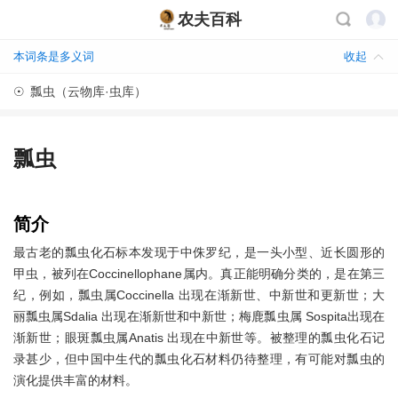
农夫百科
本词条是多义词
收起
☉
瓢虫（云物库·虫库）
瓢虫
简介
最古老的瓢虫化石标本发现于中侏罗纪，是一头小型、近长圆形的
甲虫，被列在Coccinellophane属内。真正能明确分类的，是在第三
纪，例如，瓢虫属Coccinella 出现在渐新世、中新世和更新世；大
丽瓢虫属Sdalia 出现在渐新世和中新世；梅鹿瓢虫属 Sospita出现在
渐新世；眼斑瓢虫属Anatis 出现在中新世等。被整理的瓢虫化石记
录甚少，但中国中生代的瓢虫化石材料仍待整理，有可能对瓢虫的
演化提供丰富的材料。