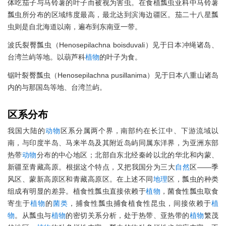
体吃茄子与马铃薯的叶子而被视为害虫。在食植瓢虫亚科中马铃薯
瓢虫所分布的区域纬度最高，最北达到滨海边疆区。茄二十八星瓢
虫则是自北海道以南，遍布到东南亚一带。
波氏裂臀瓢虫（Henosepilachna boisduvali）见于日本冲绳诸岛、
台湾兰屿等地。以葫芦科
植物
的叶子为食。
锯叶裂臀瓢虫（Henosepilachna pusillanima）见于日本八重山诸岛
内的与那国岛等地、台湾兰屿。
区系分布
我国大陆的
动物
区系分属两个界，南部约在长江中、下游流域以
南，与印度半岛、马来半岛及其附近岛屿同属东洋界，为亚洲东部
热带
动物
分布的中心地区；北部自东北经秦岭以北的华北和内蒙、
新疆至青藏高原。根据这个特点，又把我国分为三大
自然
区——季
风区、蒙新高原区和青藏高原区。在上述不同
地理
区，瓢虫的种类
组成有明显的差异。植食性瓢虫直接依赖于
植物
，菌食性瓢虫取食
寄生于
植物
的
菌类
，捕食性瓢虫捕食植食性昆虫，间接依赖于
植
物
。从瓢虫与
植物
的密切关系分析，处于热带、亚热带的
植物
繁茂