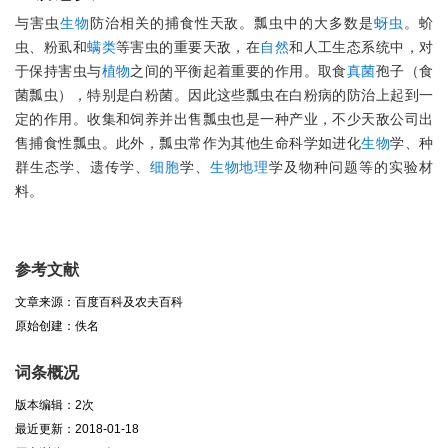
与害虫
生物
防治相关的捕食性天敌。瓢虫中的大多数是
蚜虫
。蚧
虫、粉虱和
螨类
等害虫的重要天敌，在
自然
和人工生态系统中，对
于保持害虫与
植物
之间的平衡起着重要的作用。取食
真菌
孢子（食
菌瓢虫），特别是白粉菌。因此这些瓢虫在白粉病的防治上起到一
定的作用。收集和饲养并出售瓢虫也是一种产业，不少天敌公司出
售捕食性瓢虫。此外，瓢虫常作为其他生命科学如进化
生物
学、种
群生态学、遗传学、
细胞
学、
生物
地理
学及物种问题等的实验材
料。
参考文献
文章来源：百度百科及农夫百科
原始创建：佚名
词条概况
版本编辑：2次
最近更新：2018-01-18