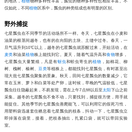
的地区，
植物
物种多样性丰富，瓢虫的物种多样性也相应丰富。不
仅如此，不同
植物
区系中，瓢虫的种类组成也有明显的区别。
野外捕捉
七星瓢虫在不同季节的活动场所不一样。冬天，七星瓢虫在小麦和
油菜的根茎间越冬，也有的在向阳的土块、土缝中过冬。春天，一
旦气温升到10℃以上，越冬的七星瓢虫就苏醒过来，开始活动，在
麦类
和油菜
植物
株上能找到它。夏天，随着气温升高和
食物
增多，
七星瓢虫大量繁殖，凡是有
蚜虫
和蚧虫寄生的
植物
，如棉花、柳
树、槐树、榆树、
豆类
等植株上，都能找到七星瓢虫，有时甚至出
现大批七星瓢虫聚集的景象。秋天，田间七星瓢虫的数量减少，它
常在玉米、萝卜和白菜等处产卵，这时候，早晚的气温较低，七星
瓢虫往往隐蔽起来，不易发现，需在上午7点钟以后至
太阳
下山之前
采集。越冬的七星瓢虫不食不动，只要找到，捕捉很方便，用手就
能捉住。其他季节的七星瓢虫善爬能飞，可以利用它的假死习性，
用塑料袋迅速套住栖息着七星瓢虫的枝条，抖动一下，七星瓢虫立
即掉落在袋里，接着，把枝条抽出，扎紧口袋，就可以带回实验
室。