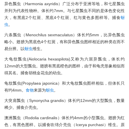
异色瓢虫（Harmonia axyridis）广泛分布于亚洲等地，和七星瓢虫
并列为代表性物种。体长约7mm。与七星瓢虫不同的是体色变化性
大，有黑底2个红斑、黑底4个红斑、红与黄色多图样等。捕食
蚜
虫
。
六条瓢虫（Menochilus sexmaculatus）体长约5mm，比异色瓢虫
略小。翅膀为黑底色4个红斑，有和异色瓢虫图样相近的种类在而不
易分辨。以
蚜虫
维生。
大龟纹瓢虫(Aiolocaria hexaspilota)又称为六斑异瓢虫，体长约
12mm的大型瓢虫。翅膀有黑底橙色的图样，由于和龟壳形象相似而
得其名。捕食胡桃金花虫的幼虫。
龟纹瓢虫(Propylaea japonica）和大龟纹瓢虫图样相似，但体长只
有约4mm。
食物
来源为
蚜虫
。
大突肩瓢虫（Synonycha grandis）体长约12mm的大型瓢虫，数量
稀少。捕食介壳虫。
澳洲瓢虫（Rodolia cardinalis）体长约4mm的小型瓢虫。翅膀为红
色，有黑色图样。以捕食吹绵介壳虫（Icerya purchasi）维生。原