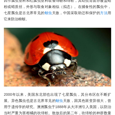
四节瓢虫亚科和红瓢虫亚科取食绵蚜和绵蚧，其幼虫背面亦覆盖蜡
粉或蜡质丝，外形与取食对象相似（拟态）。在捕食性的瓢虫中，
七星瓢虫是古北界常见的
蚜虫
天敌，中国采取助迁和保护的
方法
用
它来防治棉蚜。
2000年以来，美国东北部也出现了七星瓢虫，其分布区在不断扩
展。异色瓢虫也是古北界常见的
蚜虫
天敌，因其色斑变异很大，曾
用于遗传学的研究。澳洲瓢虫于1888年从大洋洲引入美国，以防治
当时严重为害柑橘的吹绵蚧。散放后的第二年，吹绵蚧的种群数量