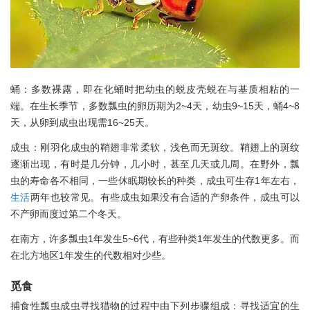
蛹：多数裸露，即在化蛹时把幼虫的蜕皮壳蜕在与基质相粘的一
端。在生长季节，多数瓢虫的卵历期为2~4天，幼虫9~15天，蛹4~8
天，从卵到成虫出现需16~25天。
成虫：刚羽化成虫的鞘翅非常柔软，浅色而无斑纹。鞘翅上的斑纹
逐渐出现，有时是几分钟，几小时，甚至几天或几周。在野外，瓢
虫的寿命各不相同，一些休眠期较长的种类，成虫可生存1年左右，
生活
两年也较常见。有些成虫如果没有合适的产卵条件，成虫可以
不产卵而度过第二个冬天。
在南方，许多瓢虫1年发生5~6代，有些种类1年发生的代数更多。而
在北方地区1年发生的代数相对少些。
觅食
捕食性瓢虫成虫寻找猎物的过程中由下列步骤组成：寻找适宜的生