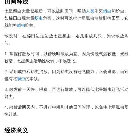
田间释放
七星瓢虫大量繁殖后，可以放到田间，帮助
人类
消灭
蚜虫
和蚧虫。
如棉田出现大量
蚜虫
危害，这时可以把七星瓢虫散放到棉田里，它
就能将
蚜虫
吃掉。
散发时，在棉田边走边放七星瓢虫，走几步放几只，为求散放均
匀。
1. 掌握好散放时间，以傍晚时散放为宜。因为傍晚气温较低，光线
较暗，七星瓢虫活动性较弱，不易迁飞。
2. 采用成虫和幼虫混放。因为幼虫没有迁飞能力，不会逃逸，而它
也有吃
蚜虫
的本领。
3. 散发前一天停止喂食，再进行散放，可以降低七星瓢虫迁飞活动
能力。
4. 散放后两天内，不进行中耕和其他田间管理，以免使七星瓢虫受
惊迁逃。
经济意义