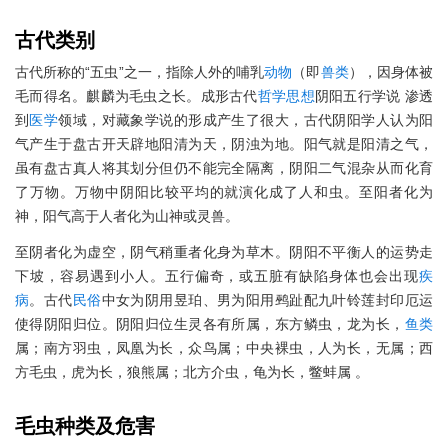
古代
类别
古代所称的“五虫”之一，指除人外的哺乳
动物
（即
兽类
），因身体被
毛而得名。麒麟为毛虫之长。成形古代
哲学
思想
阴阳五行学说 渗透
到
医学
领域，对藏象学说的形成产生了很大，古代阴阳学人认为阳
气产生于盘古开天辟地阳清为天，阴浊为地。阳气就是阳清之气，
虽有盘古真人将其划分但仍不能完全隔离，阴阳二气混杂从而化育
了万物。万物中阴阳比较平均的就演化成了人和虫。至阳者化为
神，阳气高于人者化为山神或灵兽。
至阴者化为虚空，阴气稍重者化身为草木。阴阳不平衡人的运势走
下坡，容易遇到小人。五行偏奇，或五脏有缺陷身体也会出现
疾
病
。古代
民俗
中女为阴用昱珀、男为阳用鹀趾配九叶铃莲封印厄运
使得阴阳归位。阴阳归位生灵各有所属，东方鳞虫，龙为长，
鱼类
属；南方羽虫，凤凰为长，众鸟属；中央裸虫，人为长，无属；西
方毛虫，虎为长，狼熊属；北方介虫，龟为长，鳖蚌属 。
毛虫种类及危害