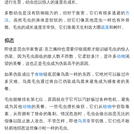
进行生育，幼虫也以惊人的速度在成长。
多数幼虫是没有防御能力的，但对于敌害，它们有很多逃避的
方
法
。虽然毛虫的身体是软软的，但它们像其他昆虫一样也有外骨
骼。毛虫的成长速度非常快。它们靠着天生利齿大嚼
蔬菜
和树叶。
拟态
即使是昆虫学家鲁诺·克兰佩特也需要仔细观察才能识破毛虫的惊人
伪装。因为毛虫面临的敌人数不胜数，它柔软多汁，是许多
动物
渴
望的美餐，这也正是毛虫成为伪装高手的原因。
如果伪装成位于
食物
链底层像鸟粪一样的东西，它绝对可以躲过许
多灾难。鸟粪毛虫通过将自己伪装成鸟粪来避免成为捕食者的美
餐。
毛虫能够排名第七位，原因就在于它可以巧妙躲过各种危机，避免
成为其他
动物
的美餐。一些毛虫擅长偷窃，它们从
植物
中窃取毒
素，从而拥有了致命的毒刺。情况危急时，毛虫会做出凶恶无比的
假像以阻止敌人攻击。不管怎样，即使
鸟类
非常饥饿，它们也不敢
轻易地招惹这些像小蛇一样的毛虫。