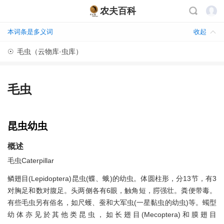
农夫百科
本词条是多义词
收起
☉
毛虫（云物库·虫库）
毛虫
昆虫幼虫
概述
毛虫Caterpillar
鳞翅目(Lepidoptera)昆虫(蝶、蛾)的幼虫。体圆柱形，分13节，有3
对胸足和数对腹足。头两侧各有6眼，触角短，腭强壮。粪便带毒。
有些毛虫另有俗名，如尺蠖、蚕和大军虫(一星黏虫的幼虫)等。蠋型
幼体亦见於其他类昆虫，如长翅目(Mecoptera)和膜翅目