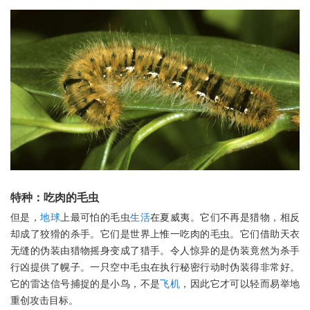
特种：吃肉的毛虫
但是，
地球
上最可怕的毛虫
生活
在夏威夷。它们不再是猎物，相反
却成了狡猾的杀手。它们是世界上惟一吃肉的毛虫。它们借助天衣
无缝的伪装由猎物摇身变成了猎手。令人惊异的是伪装竟然为杀手
行凶提供了幌子。一只空中毛虫在执行秘密行动时伪装得非常好。
它的雷达信号捕捉的是小鸟，不是
飞机
，因此它才可以轻而易举地
重创攻击目标。