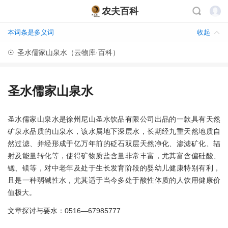
农夫百科
本词条是多义词
收起
☉
圣水儒家山泉水（云物库·百科）
圣水儒家山泉水
圣水儒家山泉水是徐州尼山圣水饮品有限公司出品的一款具有天然
矿泉水品质的山泉水，该水属地下深层水，长期经九重天然地质自
然过滤、并经形成于亿万年前的砭石双层天然净化、渗滤矿化、辐
射及能量转化等，使得矿物质盐含量非常丰富，尤其富含偏硅酸、
锶、镁等，对中老年及处于生长发育阶段的婴幼儿健康特别有利，
且是一种弱碱性水，尤其适于当今多处于酸性体质的人饮用健康价
值极大。
文章探讨与要水：0516—67985777