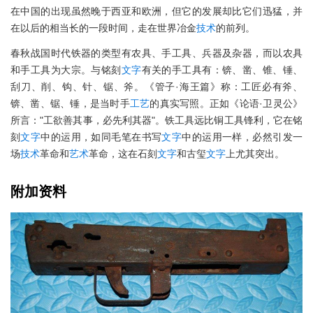
在中国的出现虽然晚于西亚和欧洲，但它的发展却比它们迅猛，并
在以后的相当长的一段时间，走在世界冶金
技术
的前列。
春秋战国时代铁器的类型有农具、手工具、兵器及杂器，而以农具
和手工具为大宗。与铭刻
文字
有关的手工具有：锛、凿、锥、锤、
刮刀、削、钩、针、锯、斧。《管子·海王篇》称：工匠必有斧、
锛、凿、锯、锤，是当时手
工艺
的真实写照。正如《论语·卫灵公》
所言："工欲善其事，必先利其器"。铁工具远比铜工具锋利，它在铭
刻
文字
中的运用，如同毛笔在书写
文字
中的运用一样，必然引发一
场
技术
革命和
艺术
革命，这在石刻
文字
和古玺
文字
上尤其突出。
附加资料