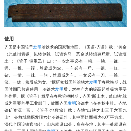
使用
齐国是中国较早
发明
冶铁术的国家和地区。《国语·齐语》载：“美金
（此处指青铜）以铸剑戟，试诸狗马；恶金以铸鉏夷斤斸、试诸壤
土”；《管子·轻重乙》曰：“一农之事必有一耜、一铫、一镰、一
鎒、一椎、一铚，然后成为农。一车必有一斤、一锯、一釭、一
钻、一凿、一銶、一轲，然后成为车。一女必有一刀、一锥、一
箴、一鉥，然后成为女。”据研究我国的冶铁术
发明
于春秋晚期，战
国时期已普遍使用；冶铁术
发明
后，对生产力的提高起着极为重要
的作用。据《管子》载早在春秋管桓时期，齐国“断山木，鼓山铁”就
成为重要的手工业部门，故而齐国
发明
冶铁术当在春秋中叶。齐地
铁矿资源丰富，《管子·地数篇》载：齐地“出铁之山三千六百九
山”；齐故城勘探发现六处冶铁遗址，其中两处面积达40万平方米。
汉代全国设铁官49处，山东就设12处，多在齐地，其中一处就设在