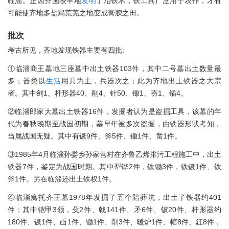
临淄。正因齐国较早地
发明
了冶铁术，铁工具广泛用于农作，才有
可能使齐地多盐舃荒芜之地变成膏腴之田。
批次
考古所见，齐地发现铁器主要有四批:
①临淄商王墓地三座墓中出土铁器103件，其中二号墓出土数量最
多；器类以
生活
用具为主，兵器次之；此为齐地出土铁器之大宗
者。其中剑1、杆形器40、削4、针50、锄1、夯1、锸4。
②临淄郎家大墓出土铁器16件，发掘者认为是盗掘工具，该墓的年
代为春秋晚期至战国初期，墓早年被多次盗掘，由铁器形状考知，
当属战国无疑。其中有镢9件、斧5件、锄1件、凿1件。
③1985年4月临淄孙娄乡孙家营村在齐鲁乙烯排污工程施工中，出土
铁器7件，鉴定为战国时期。其中犁铧2件，铁锄3件，铁镢1件、铁
斧1件。另在临淄还出土铁权1件。
④临淄窝托齐王墓1978年发掘了五个陪葬坑，出土了铁器约401
件；其中铠甲3领，殳2件、戟141件、矛6件、铍20件、杆形器约
180件、镢1件、臿1件、锄1件、削3件、暖炉1件、輨8件、釭8件，