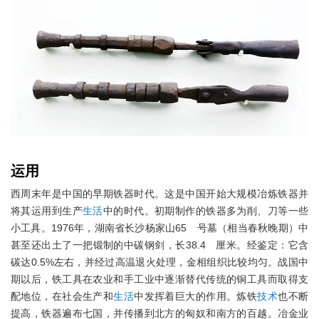
运用
西周末年是中国的早期铁器时代。这是中国开始大规模冶炼铁器并
将其运用到生产
生活
中的时代。初期制作的铁器多为削、刀等一些
小工具。1976年，湖南省长沙杨家山65 号墓（相当春秋晚期）中
甚至还出土了一把锻制的中碳钢剑，长38.4 厘米。经鉴定：它含
碳达0.5%左右，并经过高温退火处理，金相组织比较均匀。战国中
期以后，铁工具在农业和手工业中逐渐替代传统的铜工具而取得支
配地位，在社会生产和
生活
中发挥着巨大的作用。炼铁
技术
也不断
提高，铁器遍布七国，并传播到北方的匈奴和南方的百越。冶金业