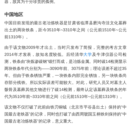
器，故其为十分珍贵的孤例。
中国地区
中国目前发现的最古老冶炼铁器是甘肃省临潭县磨沟寺洼文化墓葬
出土的两块铁条，距今3510年~3310年之间（公元前1510年~公元
前1310年）。
由于该文物2009年才出土，当时只发布了简报，完整的考古文章
2014年才发表，故知名度较低。后经清华
大学
及牛津仪器公司检
测，铁条由“块炼渗碳钢”锻打而成，是冶炼金属。同时碳14检测显示
两块铁条年代分别为——3090年前、3075年前；理论误差不超过35
年。但由于铁条锈蚀严重，一块铁条内部完全锈蚀，另一块铁条尚
存部分残铁。所以实际误差可能较大。对此，研究人员又对墓主人
骸骨及墓葬其他文物进行了碳14检测，最终认定该墓葬及铁条的年
代为3510年前~3310年前之间（公元前1510年~公元前1310年）。
该文物不仅打破了此前由铁刃铜钺（北京市平谷县出土）保持的“中
国最古老铁器”的记录，同时也打破了由西周虢国玉柄铁剑保持的“中
国最古老冶炼铁器”的记录，意义重大。