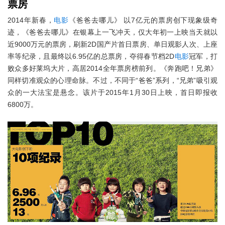
票房
2014年新春，
电影
《爸爸去哪儿》 以7亿元的票房创下现象级奇
迹，《爸爸去哪儿》在银幕上一飞冲天，仅大年初一上映当天就以
近9000万元的票房，刷新2D国产片首日票房、单日观影人次、上座
率等纪录，且最终以6.95亿的总票房，夺得春节档2D
电影
冠军，打
败众多好莱坞大片，高居2014全年票房榜前列。《奔跑吧！兄弟》
同样切准观众的心理命脉。不过，不同于“爸爸”系列，“兄弟”吸引观
众的一大法宝是悬念。该片于2015年1月30日上映，首日即报收
6800万。