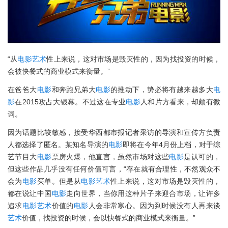
“从
电影
艺术
性上来说，这对市场是毁灭性的，因为找投资的时候，
会被快餐式的商业模式来衡量。”
在爸爸大
电影
和奔跑兄弟大
电影
的推动下，势必将有越来越多大
电
影
在2015攻占大银幕。不过这在专业
电影
人和片方看来，却颇有微
词。
因为话题比较敏感，接受华西都市报记者采访的导演和宣传方负责
人都选择了匿名。某知名导演的
电影
即将在今年4月份上档，对于综
艺节目大
电影
票房火爆，他直言，虽然市场对这些
电影
是认可的，
但这些作品几乎没有任何价值可言，“存在就有合理性，不然观众不
会为
电影
买单。但是从
电影
艺术
性上来说，这对市场是毁灭性的，
都在说让中国
电影
走向世界，当你用这种片子来迎合市场，让许多
追求
电影
艺术
价值的
电影
人会非常寒心。因为到时候没有人再来谈
艺术
价值，找投资的时候，会以快餐式的商业模式来衡量。”