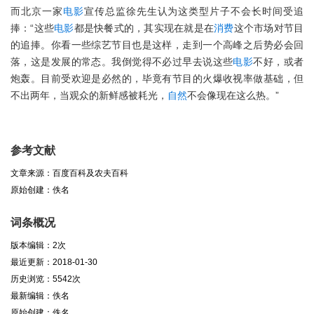
而北京一家
电影
宣传总监徐先生认为这类型片子不会长时间受追
捧：“这些
电影
都是快餐式的，其实现在就是在
消费
这个市场对节目
的追捧。你看一些综艺节目也是这样，走到一个高峰之后势必会回
落，这是发展的常态。我倒觉得不必过早去说这些
电影
不好，或者
炮轰。目前受欢迎是必然的，毕竟有节目的火爆收视率做基础，但
不出两年，当观众的新鲜感被耗光，
自然
不会像现在这么热。”
参考文献
文章来源：百度百科及农夫百科
原始创建：佚名
词条概况
版本编辑：2次
最近更新：2018-01-30
历史浏览：5542次
最新编辑：佚名
原始创建：佚名