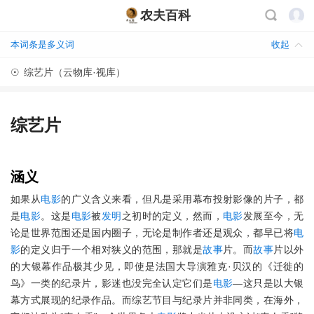
农夫百科
本词条是多义词
收起
☉
综艺片（云物库·视库）
综艺片
涵义
如果从
电影
的广义含义来看，但凡是采用幕布投射影像的片子，都
是
电影
。这是
电影
被
发明
之初时的定义，然而，
电影
发展至今，无
论是世界范围还是国内圈子，无论是制作者还是观众，都早已将
电
影
的定义归于一个相对狭义的范围，那就是
故事
片。而
故事
片以外
的大银幕作品极其少见，即使是法国大导演雅克·贝汉的《迁徙的
鸟》一类的纪录片，影迷也没完全认定它们是
电影
—这只是以大银
幕方式展现的纪录作品。而综艺节目与纪录片并非同类，在海外，