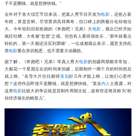
子不是圈钱，就是想挣快钱。”
去年对于各大综艺节目来说，把真人秀节目开发为
电影
，还抢占新
年档，算是尝鲜。尽管票房高得离奇，但口碑上的两极分化却相当
大。今年轮到目前抢跑的《奔跑吧！兄弟》大
电影
，观众已经开始
疯狂吐槽，大有被“忽悠”之感。但也有人看得很欢乐，“新年就看点
轻松的，第一天都还没买到票喃”，一位成都观众表示，愿意支持此
类
电影
重在亲切熟悉，也不需要大动脑筋。
据了解，《奔跑吧！兄弟》等真人秀大
电影
的拍摄周期都非常短，
大都花一个星期左右的时间来拍摄，后期制作一两个月的时间然后
就上映。“名导大片往往都得
策划
好几年才能上映，让他们心里咋
想？这些作品即使不是圈钱，就是想挣快钱。”某业
内人
士透露，对
这类
电影
比较大的争议就是其制作周期太短，故有些还将其称为“粉
丝经济催生的畸形儿”。