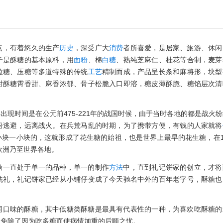
点，有着悠久的生产
历史
，深受广大
消费
者所喜爱，是居家、旅游、休闲
子是酥糖的基本原料，用
面粉
、棉
白糖
、熟纯芝麻仁、桂花等合制，麦芽
拉糖、压糖等多道特殊的传统
工艺
精制而成，产品呈长条和麻将形，块型
时酥糖霄香甜、麻香浓郁、骨子松脆入口即溶，糖皮薄酥脆、糖馅层次清
现时间是在公元前475-221年的战国时候，由于当时各地的都是战火
纷逃避，远离战火。在兵荒马乱的时期，为了携带方便，有钱的人家就将
块一小块的，这就形成了花生糖的始祖，也是世界上最早的花生糖，在12
欧洲乃至世界各地。
糖一直处于单一的品种，单一的制作
方法
中，直到礼记饼家的创立，才将
洗礼，礼记饼家已经从小铺仔变成了今天驰名中外的百年老字号，酥糖也
同口味的酥糖，其中低糖类酥糖是最具有代表性的一种，为喜欢吃酥糖的
们免除了因为吃多糖而使病情加重的后顾之忧。