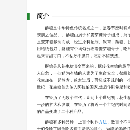
简介
酥糖是中华特色传统名点之一，是春节应时糕
亲朋之佳品。。酥糖由屑子和麦芽糖骨子组成，屑
是麦芽糖酿制而成，经过原料配制、碾霄、熬糖、
用蜡纸包好，酥糖霄中均匀分布着麦芽糖骨子，吃
起来香甜可口，不粘牙不腻口，吃后不留残渣。
酥糖是从花生糖演变而来的，据传花生糖的最早出
人自危，一些稍为有钱的人家为了生命安全，都纷
花生加在一起熬煮，熬煮过后，再切成不规则的一小
世纪，花生糖首先传入阿拉伯国家,然后传到希腊和
在经历了无数个年代，直到上个世纪初，花生
一步的扩大和发展，在经历了将近一个世纪的时间
的产品变成了二十种产品。
酥糖有多种品种，上百个制作
方法
，数百个不
士们免除了因为吃多糖而增肥的担心，为糖尿病者