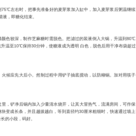
到75℃左右时，把事先准备好的麦芽浆加入缸中，加入麦芽浆后粥温继续
澄清液，即糖化结束。
稀颜色较深，制作芝麻糖时需脱色。把滤过的装液倒入大锅，升温到80℃
继续升温至10℃保持30分钟，使糖液成为透明 白色，脱色后用干净布袋趁
，火候应先大后小。然制过程中用铲子抽底搅动，以防糊锅。加对用筷子
盆里，铲净后锅内加入少量清水烧开，让其大冒热气，流满房间，可作保
糖块变成长条，并且越拔越白，等到直径约30厘米粗细时，快速通过墙上
米长的小段，码好。