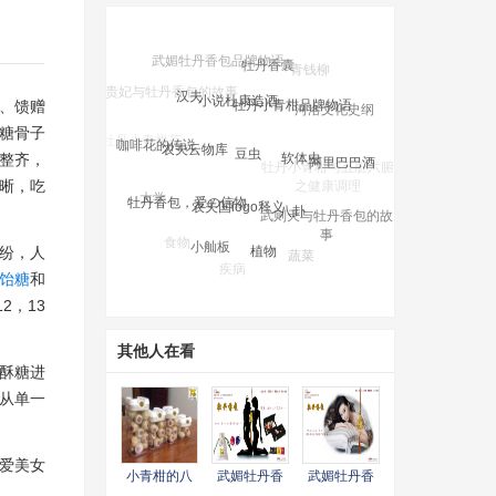
牡丹香囊
小说杜康造酒
汉夫
牡丹小青柑品牌物语
河洛文化史纲
、馈赠
豆虫
农夫云物库
软体虫
咖啡花的传说
糖骨子
阿里巴巴酒
整齐，
牡丹小青柑与五脏六腑
农夫国logo释义
牡丹香包，爱の信物
八卦
之健康调理
大学
晰，吃
武则天与牡丹香包的故
事
树木
小舢板
植物
食物
蔬菜
纷纷，人
疾病
女人
学校
饴糖
和
，13
其他人在看
酥糖进
从单一
爱美女
小青柑的八
武媚牡丹香
武媚牡丹香
大功效
包品牌广告
包品牌物语