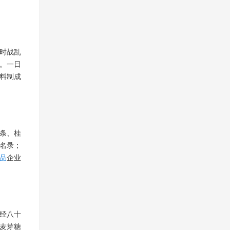
时战乱
。一日
材料制成
条、桂
名录；
品
企业
子经八十
指麦芽糖