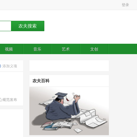
登录
视频
音乐
艺术
文创
添加义项
农夫百科
心规范发布