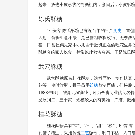
起来，放进小孩形状的制糖机内，凝固后，小孩酥
陈氏酥糖
“回头客”陈氏酥糖已有近百年的生产
历史
，首创
四起，食糖生意不景，是已曾祖收档改行。无奈战
甚一日曾社偶见家中小儿由于肚饥正在偷吃花生并
酥糖分给家人吃食，并常以此救济乡亲。于是陈氏
武穴酥糖
武穴酥糖原名桂花酥糖，选料严格，制作认真
花等，食时甜酥，骨子虽用
饴糖
熬制而成，但松脆
1983年9月，被湖北省商业厅评为全省商业优良名
发展到二、三十家，规模较大的有美雅、广济、振
桂花酥糖
桂花酥糖具有“香”、“细”、“甜”、“松”，所
孔筛子筛过，采用传统
工艺
碾制，利口不沾，入口细