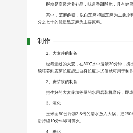
酥糖是高级营养补品，味道香甜酥脆，具有健
其中，芝麻酥糖，以白芝麻和黑芝麻为主要原
分之七十的优质黑芝麻为主要原料。
制作
1、大麦芽的制备
经筛选过的大麦，在30℃水中浸渍30分钟，捞
续培养到麦芽长度超过自身长度1-15倍就可用于制
2、麦芽浆的制备
把生好的大麦芽加等量的水用磨装机磨碎，即成
3、液化
玉米面50公斤加2.5倍的清水放入大锅，把25
后持续10分钟即可停火。
4、糖化