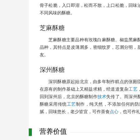
骨子松脆，入口即溶，松而不散，上口松脆，回味
不同风味的酥糖。
芝麻酥糖
芝麻酥糖主要品种有玫瑰白麻酥糖、椒盐黑麻
品种，其特点是皮薄屑多，密细纹罗，芯屑分明，
友。
深州酥糖
深圳酥糖原起始北京，由多年制作糕点的张殿
在原有的制作基础上又精益求精，经道道复杂
工艺
回到深州后，北京的酥糖制作
技术
失传了。而深州
酥糖采用传统
工艺
制作，纯天然，不添加任何的防
腻，回味悠长，老少皆宜，可作茶食
点心
，也可作
营养价值