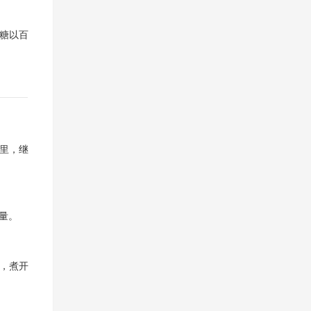
糖以百
筐里，继
量。
动，煮开