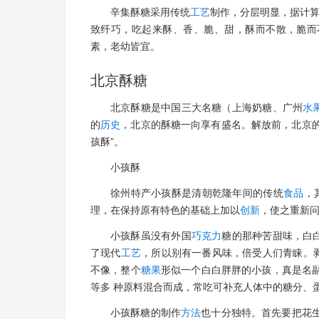
辛集酥糖采用传统
工艺
制作，分层明显，据计算
致纤巧，吃起来酥、香、脆、甜，酥而不散，脆而
素，老幼皆宜。
北京酥糖
北京酥糖是中国三大名糖（上海奶糖、广州
水
的
历史
，北京的酥糖一向享有盛名。解放前，北京
孩酥”。
小孩酥
徐州特产小孩酥是清朝乾隆年间的传统
食品
，
理，在保持原有特色的基础上加以
创新
，使之重新
小孩酥虽没有外国
巧克力
糖的那种苦甜味，白
了现代
工艺
，所以别有一番风味，倍受人们青睐。
不像，整个
糖果
形似一个白白胖胖的小孩，真是名副
等多 种原料混合而成，常吃可补充人体中的糖分、
小孩酥糖的制作
方法
也十分独特。首先要把花生