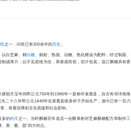
小吃
之一，问世已有300余年的
历史
。
，以白芝麻、精
白糖
、糕粉、熟面、诒糖、熟化猪油为配料，经过制面、
迭制成薄片，以不见筋络为佳，再卷成筒状，切片包装。温江酥糖具有香
唐朝天宝年间即公元756年到1986年一直称作束鹿县，自古有诗洋画
光二十八年即公元1848年在束鹿县很多村子开始生产，据今已有一百六
美誉，有着深厚的文化底蕴和社会影响。
最多的
村庄
之一。当时酥糖百年老店一合酥掌柜对芝麻酥糖配方和制作
工
酥、香、脆、甜”四大特点。