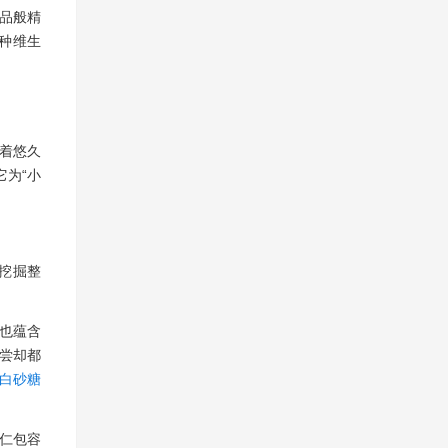
品般精
种维生
着悠久
它为“小
挖掘整
也蕴含
尝却都
白砂糖
仁包容