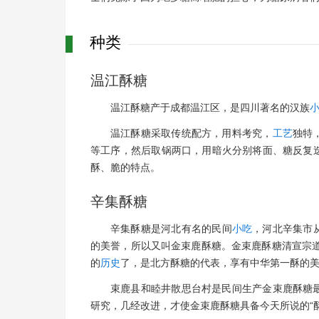
种类
温江酥糖
温江酥糖产于成都温江区，是四川著名的汉族
温江酥糖采取传统配方，用料考究，
工艺
独特
等工序，然后取锅两口，用暗火分别将面、糖反复
酥、脆的特点。
辛集酥糖
辛集酥糖是河北有名的民间
小吃
，河北辛集市从
的美誉，所以又叫金束鹿酥糖。金束鹿酥糖清宣宗道
的
历史
了，是北方酥糖的代表，享有中华第一酥的
束鹿县和睦井散思台村是民间生产金束鹿酥糖
研究，几经改进，才使金束鹿酥糖具备今天所说的“