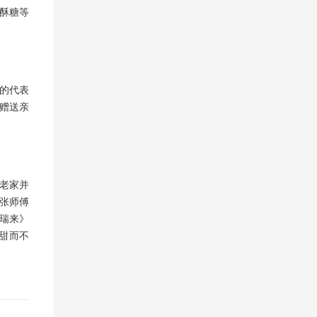
酥糖等
的代表
赠送亲
老家并
张师傅
瑞来》
甜而不