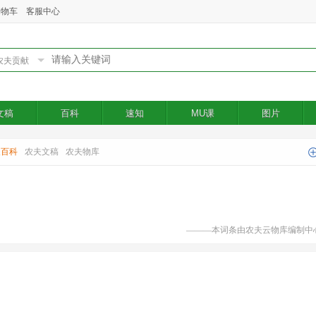
购物车
客服中心
文稿
百科
速知
MU课
图片
夫百科
农夫文稿
农夫物库
———本词条由农夫云物库编制中