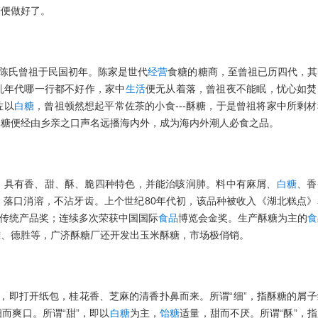
糖便做好了。
陈氏曾祖于民国初年。陈家是世代
经营
食糖的糖商，至曾祖已历四代，其
乱年代哪一行都不好作，家中
生活
便无从着落，曾祖夜不能眠，忧心如焚
佐以
白糖
，曾祖顿然想起平常佐茶的小食---酥糖，于是曾祖将家中所剩
酥糖便经由乡亲之口声名远播海内外，成为海内外潮人必食之品。
，具有香、甜、酥、脆四种特色，并能治咳润肺。料中有麻屑、
白糖
、香
，落口消溶，不沾牙齿。上个世纪80年代初，该品种被收入《湖北糕点》
特传统产品奖；连续多次荣获中国国际
食品
博览会金奖。生产酥糖为主的
食
雄、德胜等，广济酥糖厂还开发出玉米酥糖，市场极俏销。
谓“香”，即打开纸包，桂花香、芝麻的清香扑鼻而来。所谓“细”，指酥糖的屑
而爽口。所谓“甜”，即以
白糖
为主，
饴糖
适量，甜而不厌。所谓“酥”，