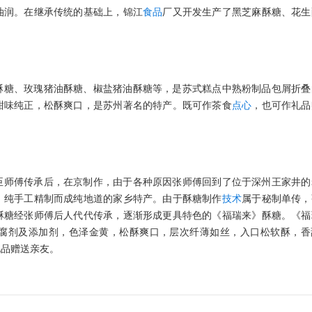
油润。在继承传统的基础上，锦江
食品
厂又开发生产了黑芝麻酥糖、花生
酥糖、玫瑰猪油酥糖、椒盐猪油酥糖等，是苏式糕点中熟粉制品包屑折叠
甜味纯正，松酥爽口，是苏州著名的特产。既可作茶食
点心
，也可作礼品
臣师傅传承后，在京制作，由于各种原因张师傅回到了位于深州王家井的
，纯手工精制而成纯地道的家乡特产。由于酥糖制作
技术
属于秘制单传，
酥糖经张师傅后人代代传承，逐渐形成更具特色的《福瑞来》酥糖。《福
腐剂及添加剂，色泽金黄，松酥爽口，层次纤薄如丝，入口松软酥，香
礼品赠送亲友。