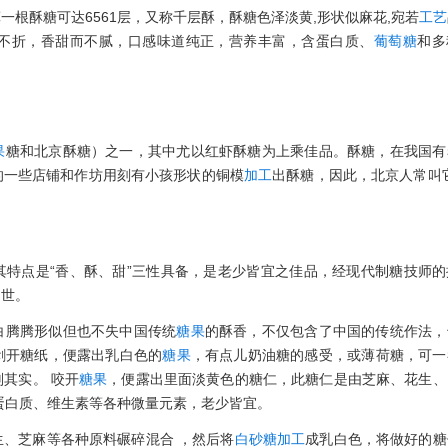
一根酥糖可达6561层，又称千层酥，酥糖色泽淡黄,形状似麻花,宛若
工艺
不折，香甜而不腻，口感味道纯正，营养丰富，含蛋白质、
葡萄糖
和多
果
糖和北京酥糖）之一，其中尤以红虾酥糖为上乘佳品。酥糖，在我国有
的一些店铺和作坊用刻有小孩形状的铜模
加工
出酥糖，因此，北京人常叫
其特点是“香、酥、甜”三性具备，是老少皆宜之佳品，经现代制糖技师的
问世。
白腾腾形似但也不失中国传统
糖果
的酥香，不仅包含了中国的传统作法，
剥开糖纸，便露出乳白色的
糖果
，有点儿奶油糖的感受，或薄荷糖，可一
其实。 咬开
糖果
，便露出里面淡黄色的糖仁，此糖仁是由芝麻、花生、
蛋白质、维生素等各种微量元素，老少皆宜。
、芝麻等各种原料碾碎混合 ，然后将
白砂糖
加工
成乳白色，将做好的糖