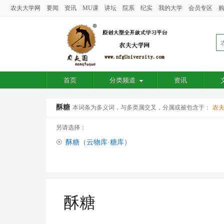
农夫大学网
要闻
资讯
MU课
讲坛
院系
纪实
我的大学
会员专区
首页
分类频道
资讯
酥糖
本词条为多义词，与多类属交叉，分属或被包含于：
农
另请选择：
☉
酥糖（云物库·糖库）
酥糖