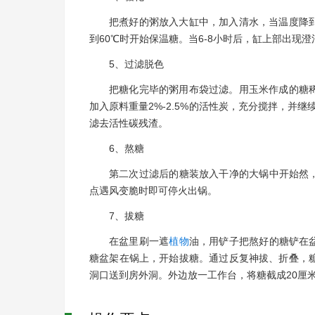
把煮好的粥放入大缸中，加入清水，当温度降
到60℃时开始保温糖。当6-8小时后，缸上部出现
5、过滤脱色
把糖化完毕的粥用布袋过滤。用玉米作成的糖
加入原料重量2%-2.5%的活性炭，充分搅拌，并
滤去活性碳残渣。
6、熬糖
第二次过滤后的糖装放入干净的大锅中开始然
点遇风变脆时即可停火出锅。
7、拔糖
在盆里刷一遮
植物
油，用铲子把熬好的糖铲在
糖盆架在锅上，开始拔糖。通过反复神拔、折叠，
洞口送到房外洞。外边放一工作台，将糖截成20厘