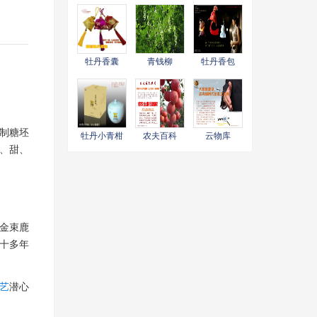
牡丹香囊
青钱柳
牡丹香包
制糖坯
牡丹小青柑
农夫百科
云物库
、甜、
海金束鹿
十多年
艺
潜心