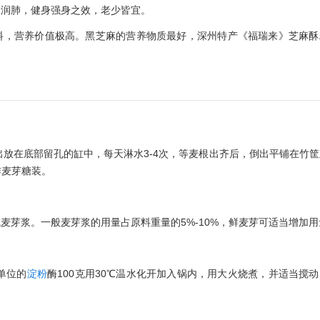
胃润肺，健身强身之效，老少皆宜。
料，营养价值极高。黑芝麻的营养物质最好，深州特产《福瑞来》芝麻酥
出放在底部留孔的缸中，每天淋水3-4次，等麦根出齐后，倒出平铺在竹
作麦芽糖装。
麦芽浆。一般麦芽浆的用量占原料重量的5%-10%，鲜麦芽可适当增加用
0单位的
淀粉
酶100克用30℃温水化开加入锅内，用大火烧煮，并适当搅