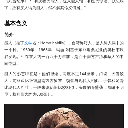
《武昌纪事》：“有疾者为能人，送入能人馆，有医为诊治。贼忌病
字，故有疾人谓为能人，然不解其命义何居。”
基本含义
简介
能人（拉丁
文学
名：Homo habilis），台湾称巧人，是人科人属中的
一个种。1960年～1963年，玛丽·利基于东非坦桑尼亚的奥杜韦峡
谷发现。生存在大约一百八十万年前，是介于南方古猿和猿人的中
间类型。
能人的形态特征是：他们很矮，高度不过144厘米，门齿、犬齿较
大，前臼齿比纤细型南方古猿窄，锁骨与现代人相似，手骨和足骨
比现代人粗壮，一般来说仍旧比较相似，头骨的骨壁薄，眉嵴不明
显，脑容量大约为680毫升。