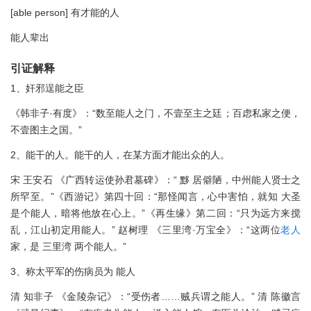
[able person] 有才能的人
能人辈出
引证解释
1、奸邪逞能之臣
《韩非子·有度》：“数至能人之门，不壹至主之廷；百虑私家之便，
不壹图主之国。”
2、能干的人。能干的人，在某方面才能出众的人。
宋 王安石 《广西转运使孙君墓碑》：“ 黟 居僻陋，中州能人贤士之
所罕至。”《西游记》第四十回：“那怪闻言，心中害怕，就知 大圣
是个能人，暗将他放在心上。”《再生缘》第二回：“只为远方来搅
乱，江山初定用能人。” 赵树理 《三里湾·万宝全》：“这两位
老人
家，是 三里湾 两个能人。”
3、称太平军的伤病员为 能人
清 知非子 《金陵杂记》：“受伤者……贼兵谓之能人。” 清 陈徽言