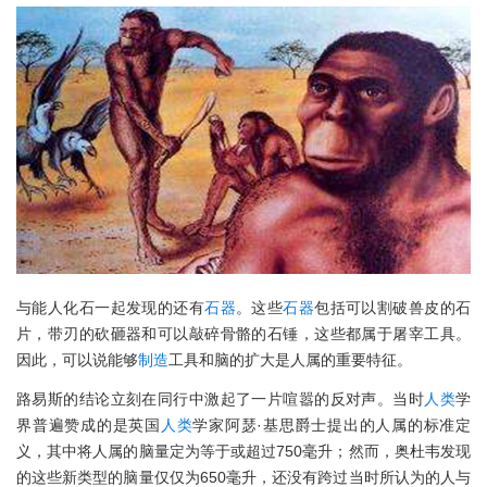
与能人化石一起发现的还有
石器
。这些
石器
包括可以割破兽皮的石
片，带刃的砍砸器和可以敲碎骨骼的石锤，这些都属于屠宰工具。
因此，可以说能够
制造
工具和脑的扩大是人属的重要特征。
路易斯的结论立刻在同行中激起了一片喧嚣的反对声。当时
人类
学
界普遍赞成的是英国
人类
学家阿瑟·基思爵士提出的人属的标准定
义，其中将人属的脑量定为等于或超过750毫升；然而，奥杜韦发现
的这些新类型的脑量仅仅为650毫升，还没有跨过当时所认为的人与