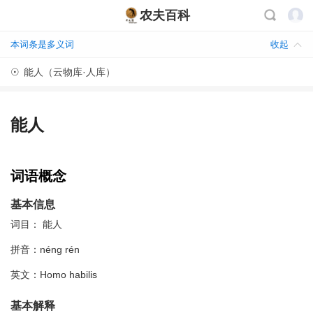
农夫百科
本词条是多义词
收起
☉
能人（云物库·人库）
能人
词语概念
基本信息
词目： 能人
拼音：néng rén
英文：Homo habilis
基本解释