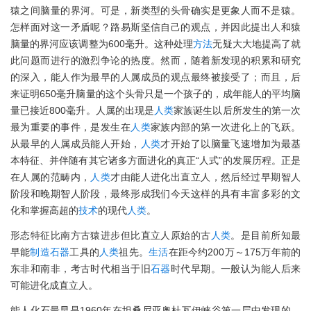
猿之间脑量的界河。可是，新类型的头骨确实是更象人而不是猿。
怎样面对这一矛盾呢？路易斯坚信自己的观点，并因此提出人和猿
脑量的界河应该调整为600毫升。这种处理
方法
无疑大大地提高了就
此问题而进行的激烈争论的热度。然而，随着新发现的积累和研究
的深入，能人作为最早的人属成员的观点最终被接受了；而且，后
来证明650毫升脑量的这个头骨只是一个孩子的，成年能人的平均脑
量已接近800毫升。人属的出现是
人类
家族诞生以后所发生的第一次
最为重要的事件，是发生在
人类
家族内部的第一次进化上的飞跃。
从最早的人属成员能人开始，
人类
才开始了以脑量飞速增加为最基
本特征、并伴随有其它诸多方面进化的真正“人式”的发展历程。正是
在人属的范畴内，
人类
才由能人进化出直立人，然后经过早期智人
阶段和晚期智人阶段，最终形成我们今天这样的具有丰富多彩的文
化和掌握高超的
技术
的现代
人类
。
形态特征比南方古猿进步但比直立人原始的古
人类
。是目前所知最
早能
制造
石器
工具的
人类
祖先。
生活
在距今约200万～175万年前的
东非和南非，考古时代相当于旧
石器
时代早期。一般认为能人后来
可能进化成直立人。
能人化石最早是1960年在坦桑尼亚奥杜瓦伊峡谷第一层中发现的，