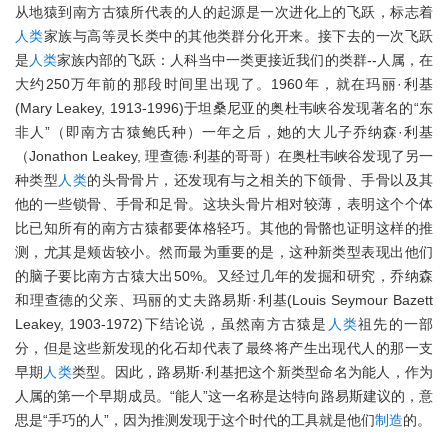
从地猿到南方古猿所代表的人的起源是一次进化上的飞跃，标志着
人类
家族与高等灵长类中的其他类群分化开来。接下去的一次飞跃
是
人类
家族内部的飞跃：人科当中一类更接近我们的类群--人属，在
大约250万年前的那段时间里出现了。1960年，就在玛丽·利基
(Mary Leakey, 1913-1996)于坦桑尼亚的奥杜韦峡谷发现著名的“东
非人”（即南方古猿鲍氏种）一年之后，她的大儿子乔纳森·利基
（Jonathon Leakey, 理查德·利基的哥哥）在奥杜韦峡谷发现了另一
种类型
人类
的头骨骨片，还发现有与之相关的下颌骨、手骨以及其
他的一些锁骨、手骨和足骨。这块头骨片相对较薄，表明这个个体
比已知所有的南方古猿都要体格轻巧。其他的骨骼也证明这样的推
测，尤其是颊齿较小。然而最为重要的是，这种新类型表现出他们
的脑子要比南方古猿大出50%。又经过几年的发掘和研究，乔纳森
和理查德的父亲、玛丽的丈夫路易斯·利基(Louis Seymour Bazett
Leakey, 1903-1972)下结论说，虽然南方古猿是
人类
祖先的一部
分，但是这些新发现的化石却代表了最终将产生出现代人的那一支
早期
人类
类型。因此，路易斯·利基把这个新类型命名为能人，作为
人属的第一个早期成员。“能人”这一名称是达特向路易斯建议的，意
思是“手巧的人”，因为推测发现于这个时代的工具就是他们
制造
的。