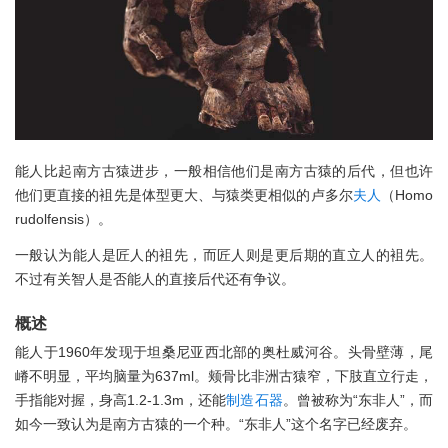
能人比起南方古猿进步，一般相信他们是南方古猿的后代，但也许
他们更直接的袓先是体型更大、与猿类更相似的卢多尔
夫人
（Homo
rudolfensis）。
一般认为能人是匠人的袓先，而匠人则是更后期的直立人的袓先。
不过有关智人是否能人的直接后代还有争议。
概述
能人于1960年发现于坦桑尼亚西北部的奥杜威河谷。头骨壁薄，尾
嵴不明显，平均脑量为637ml。颊骨比非洲古猿窄，下肢直立行走，
手指能对握，身高1.2-1.3m，还能
制造
石器
。曾被称为“东非人”，而
如今一致认为是南方古猿的一个种。“东非人”这个名字已经废弃。