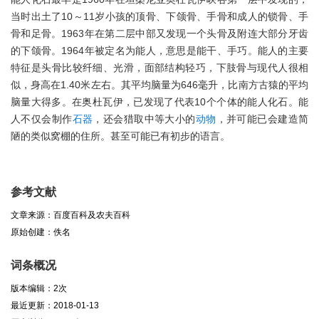
当时出土了10～11岁小孩的顶骨、下颌骨、手骨和成人的锁骨、手
骨和足骨。1963年在第二层中部又发现一个头骨及附连大部分牙齿
的下颌骨。1964年被定名为能人，意思是能干、手巧。能人的主要
特征是头骨比较纤细、光滑，面部结构轻巧，下肢骨与现代人很相
似，身高在1.40米左右。其平均脑量为646毫升，比南方古猿的平均
脑量大得多。在奥杜瓦伊，已发现了代表10个个体的能人化石。能
人不仅会制作
石器
，还会猎取中等大小的
动物
，并可能已会建造简
陋的类似窝棚的住所。甚至可能已有初步的语言。
参考文献
文章来源：百度百科及农夫百科
原始创建：佚名
词条概况
版本编辑：2次
最近更新：2018-01-13