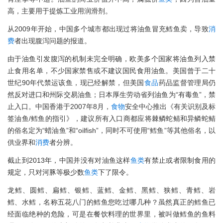
高，主要用于提炼工业用润滑剂。
从2009年开始，中国多个城市都出现过将油鱼冒充鳕鱼卖，导致
消
费
者出现腹泻问题的报道。
由于油鱼引发腹泻的机制未完全明确，欧美多个国家将油鱼列入禁
止食用名单，不少国家禁售或不建议国民食用油鱼。美国曾于二十
世纪90年代禁运该鱼，现已经解禁，但美国
食品
药品监督管理局仍
然反对进口和州际交易油鱼；日本厚生劳动省列油鱼为“有毒鱼”，禁
止入口。中国香港于2007年8月，
食物
安全中心推出《有关识别及标
签油鱼/鳕鱼的指引》，建议所有入口商都应将棘鳞蛇鲭和异鳞蛇鲭
的俗名定为“蜡油鱼”和“oilfish”，同时不可使用“鳕鱼”等其他俗名，以
供业界和
消费
者分辨。
截止到2013年，中国并没有对油鱼这样
鱼类
有禁止或者限制食用的
规定，只对河豚等极少数
鱼类
下了限令。
龙鳕、圆鳕、扁鳕、银鳕、蓝鳕、金鳕、黑鳕、狭鳕、青鳕、岩
鳕、水鳕，名称五花八门的鳕鱼您吃过哪几种？虽然真正的鳕鱼已
经面临绝种的危险，可是在餐饮料理的世界里，被叫做鳕鱼的鱼料