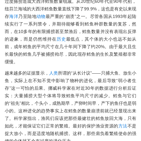
过度捕捞造成大西洋鳕鱼数量锐减。从20世纪60年代至90年代初，
纽芬兰海域的大西洋鳕鱼数量直线下降了99.9%，这也是有史以来现
存
海洋
乃至陆地
动物
最严重的“崩溃”之一。尽管各国从1993年起陆
续实行了一系列禁令，并期待能够看到鳕鱼种群数量的复苏，然
而，在10多年的有限捕捞甚至禁渔后，鳕鱼数量并没有表现出反弹
的迹象，而是仍然维持在
历史
最低点，其个体的大小也远不如从
前，成年鳕鱼的平均尺寸在几十年间下降了约20%。由于最大且生
长最快的鳕鱼几乎被捕捞殆尽，因此现存鳕鱼的生长及繁殖都非常
缓慢。
越来越多的证据显示，
人类
所谓的“从长计议”——只捕大鱼、放生小
鱼，实际上在不知不觉中影响了物种的进化，最后导致“弱小者生
存”这一可怕的后果。挪威科学家在对近30年的数据进行分析后证
实：大量捕捞大型个体将导致鳕鱼平均尺寸的减少。鳕鱼与它们
的“祖先”相比，个头小，成熟期早，产卵时间早，产下的鱼仔也是弱
小的。这种进化的趋势事实上在鳕鱼的数量崩溃前就已经显现出来
了。科学家指出，渔民们应该把那些最健壮的鳕鱼放回大海，只有
如此，才能保证它们正常的繁殖。最好的保护渔业资源的
方法
不是
捉大放小，而是适度地随机捕捞。这样，那些肩负着繁殖使命的强