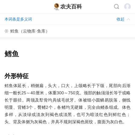
农夫百科
本词条是多义词
收起
☉
鳕鱼（云物库·鱼库）
鳕鱼
外形特征
鳕鱼体延长，稍侧扁，头大，口大，上颌略长于下颌，尾部向后渐
细一般长25～40厘米，体重300～750克。颈部的触须须长等于或略
长于眼径。两颌及犁骨均具绒毛状牙。体被细小圆鳞易脱落，侧线
明显、背鳍3个，臀鳍2个，各鳍均无硬棘，完全由鳍条组成。体色
多样，从淡绿或淡灰到褐色或淡黑，也可为暗淡红色到鲜红色；
头、背及体侧为灰褐色，并具不规则深褐色斑纹，腹面为灰白色。