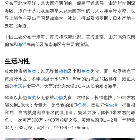
分布于北太平洋，北大西洋两侧的一般栖于近底层，由近岸带到深
海区。原产于从北欧至加拿大及美国东部的北大西洋寒冷水域。世
界上鳕鱼主要出产国是加拿大、冰岛、挪威及俄罗斯，日本产地主
要在北海道。
中国主要分布于渤海、黄海和东海北部。黄海北部、山东高角东南
偏东和
海洋
岛南部及东南海区有主要的渔场。
生活
习性
冷水性底栖
鱼类
，以无脊椎
动物
及小型
鱼类
为食。夏、秋季栖息于
黄海冷水区，冬季回游于水深50～80m的沿海泥底区越冬。鳕鱼大
部分
生活
在太平洋、大西洋北方水温0℃～16℃的寒冷海里。
鳕鱼以其他
鱼类
及无脊椎
动物
为食，吃得多，长得也快，10年左右
能长到1米大；食量大，是贪食的洄游
鱼类
。因集群性
生活
，捕捉很
容易，自古就是相当有名的食用鱼。繁殖力强，体长1米左右的雌
鱼，一次可产300万～400万粒卵之多。黄海生殖期1～2月，怀卵量
34万～83万粒，沉性卵，径0.98～1.05mm。