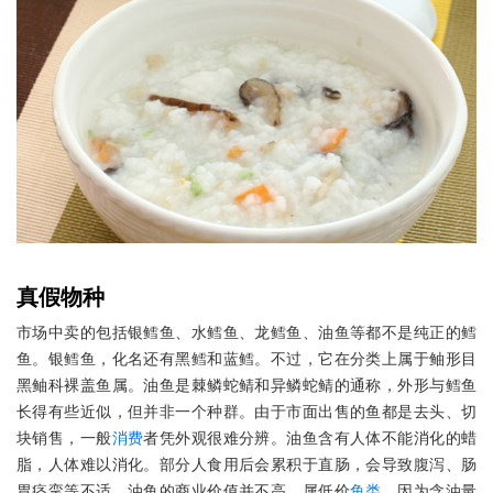
真假物种
市场中卖的包括银鳕鱼、水鳕鱼、龙鳕鱼、油鱼等都不是纯正的鳕
鱼。银鳕鱼，化名还有黑鳕和蓝鳕。不过，它在分类上属于鲉形目
黑鲉科裸盖鱼属。油鱼是棘鳞蛇鲭和异鳞蛇鲭的通称，外形与鳕鱼
长得有些近似，但并非一个种群。由于市面出售的鱼都是去头、切
块销售，一般
消费
者凭外观很难分辨。油鱼含有人体不能消化的蜡
脂，人体难以消化。部分人食用后会累积于直肠，会导致腹泻、肠
胃痉挛等不适。油鱼的商业价值并不高，属低价
鱼类
，因为含油量