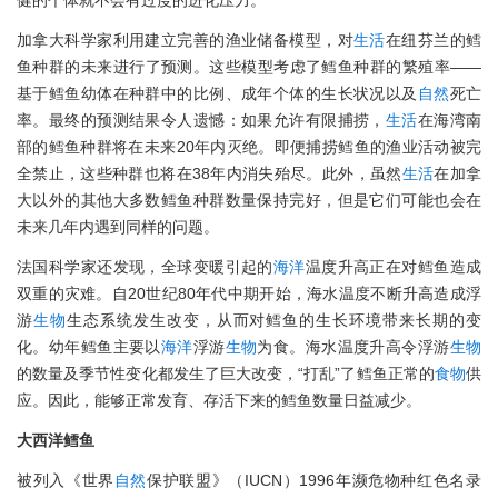
健的个体就不会有过度的进化压力。
加拿大科学家利用建立完善的渔业储备模型，对
生活
在纽芬兰的鳕
鱼种群的未来进行了预测。这些模型考虑了鳕鱼种群的繁殖率——
基于鳕鱼幼体在种群中的比例、成年个体的生长状况以及
自然
死亡
率。最终的预测结果令人遗憾：如果允许有限捕捞，
生活
在海湾南
部的鳕鱼种群将在未来20年内灭绝。即便捕捞鳕鱼的渔业活动被完
全禁止，这些种群也将在38年内消失殆尽。此外，虽然
生活
在加拿
大以外的其他大多数鳕鱼种群数量保持完好，但是它们可能也会在
未来几年内遇到同样的问题。
法国科学家还发现，全球变暖引起的
海洋
温度升高正在对鳕鱼造成
双重的灾难。自20世纪80年代中期开始，海水温度不断升高造成浮
游
生物
生态系统发生改变，从而对鳕鱼的生长环境带来长期的变
化。幼年鳕鱼主要以
海洋
浮游
生物
为食。海水温度升高令浮游
生物
的数量及季节性变化都发生了巨大改变，“打乱”了鳕鱼正常的
食物
供
应。因此，能够正常发育、存活下来的鳕鱼数量日益减少。
大西洋鳕鱼
被列入《世界
自然
保护联盟》（IUCN）1996年濒危物种红色名录