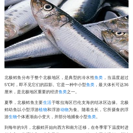
北极鳕鱼分布于整个北极地区，是典型的冷水性
鱼类
，当温度超过
5℃时，即不见它们的踪影。它是一种中小型
鱼类
，最大体长可达36
厘米，是北极地区重要的经济
鱼类
之一。
夏季，北极鳕鱼主要
生活
于喀拉海区巴伦支海的结冰区边缘。北极
鳕幼鱼以小型浮游
植物
和浮游
动物
为食。随着生长，它所摄食的浮
游
生物
个体逐渐由小变大，并部分地捕食小型
鱼类
。
到每年的9月，北极鳕开始向西方和南方迁移，在冬季零下温度时进