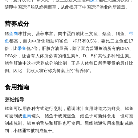
随即中国远洋船队蜂拥而至，从此揭开了中国远洋渔业的新篇章。
营养成分
鳕
鱼肉
味甘美、营养丰富。肉中蛋白质比三文鱼、鲳鱼、鲥鱼、
带
鱼
都高，而肉中所含脂肪和鲨鱼一样只有0.5%，要比三文鱼低17
倍，比
带鱼
低7倍；肝脏含油量高，除了富含普通鱼油所有的DHA、
DPA外，还含有人体所必需的维生素A、D、E和其他多种维生素。
鳕鱼肝油中这些营养成分的比例，正是人体每日所需要量的最佳比
例。因此，北欧人将它称为餐桌上的“营养师”。
食用指南
烹饪指导
鳕鱼可以用多种方式进行烹制，蘸调味汁食用味道尤为鲜美。鳕鱼
可被制成
鱼肉
罐头、鳕鱼干或腌熏鱼，鳕鱼子可新鲜食用，也可熏
制或腌制。鳕鱼的舌头和肝脏也可食用。黑线鳕通常用来熏制或腌
制，小鳕通常被制成鱼干。