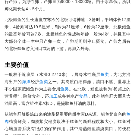
行产卵，为浮性卵，产卵量为9000～18000粒。由于水温低，所以
孵化期长达4～5个月。
北极鳕鱼的生长速度在寒冷的北极可谓神速，3龄时，平均体长17厘
米，4龄则可达19.5厘米，5龄为21厘米，6龄为22厘米。北极鳕鱼
的最高年龄可达7岁。北极鳕鱼的性成熟年龄一般为4岁，并且其中
大部分个体一生中只产卵一次，产卵期间则停止摄食。产卵之后有
的北极鳕鱼游入河口或河的下游，再游入外海。
主要价值
一般栖于近底层（水深0-2740米），属冷水性底层
鱼类
，为北方沿
海出产的
海洋
经济
鱼类
之一。其肉质白细鲜嫩，清口不腻、世界上
不少国家把鳕鱼作为主要食用
鱼类
。在北欧，鳕鱼被称为“餐桌上的
营养师”，除鲜食外，还
加工
成各种水产
食品
，此外鳕鱼肝大而且含
油量高，富含维生素A和D，是提取鱼肝油的原料。
从鳕鱼肝脏提炼出来的油脂是重要的维生素D来源。鳕鱼奶白色的
鱼
肉
精瘦鲜美，肉质紧实程度取决于鳕鱼的新鲜程度和大小。鳕鱼对
心脑血管系统有很好的保护作用，其中清蒸鳕鱼清淡爽口，简便易