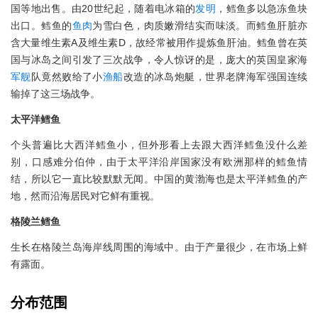
国等地出售。由20世纪起，随着电冰箱的
发明
，鳕鱼多以急冻鱼块
出口。鳕鱼的
鱼肉
为雪白色，肉质嫩滑结实而味淡。而鳕鱼肝脏亦
含大量维生素A及维生素D，故经常被用作提炼鱼肝油。鳕鱼曾在英
国与冰岛之间引发了三次战争，令人惊讶的是，庞大的英国皇家海
军舰
队竟然败给了小
渔船
改造的冰岛炮艇，世界老牌海军强国连续
输掉了这三场战争。
太平洋鳕鱼
个头普遍比大西洋鳕鱼小，但外形看上去跟大西洋鳕鱼没什么差
别，口感难分伯仲，由于太平洋沿岸国家没有欧洲那样的鳕鱼情
结，所以它一直比较默默无闻。中国的黄渤海也是太平洋鳕鱼的产
地，然而沿海居民对它鲜有重视。
格陵兰鳕鱼
生长在格陵兰岛海岸线周围的海域中。由于产量很少，在市场上鲜
有露面。
分布范围