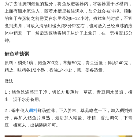
为了去除腌制鳕鱼的盐分，将鱼放进容器内，将容器置于水槽内，
上面有细水流注入，随着水槽里被注满水，盐分就会被冲掉。腌制
的鱼干在烹制之前需要在水里浸泡8~12小时。煮鳕鱼的时候，不宜
煮到沸腾，可放入清汤用慢火炖8分钟左右，也可放入已经煮沸的液
体中稍煮一下，然后迅速地将锅子从炉子上拿开，在一旁搁置15分
钟。
鳕鱼草菇粥
原料：稠粥1碗，鳕鱼200克，草菇50克，青豆适量；鲜汤240克，
精盐、味精各1/2小匙，香油1/4小匙，葱、姜各适量。
做法
1：鳕鱼洗涤整理干净，切长方形薄片；草菇、青豆用水烫透，捞
出，沥干水分备用。
2：锅中倒入
调料
鲜汤煮沸，下入姜末、草菇略煮一下，加入稠粥煮
开，再加入鳕鱼片煮熟，最后加入精盐、味精、香油调匀，下青
豆，撒葱末，出锅装碗即可。