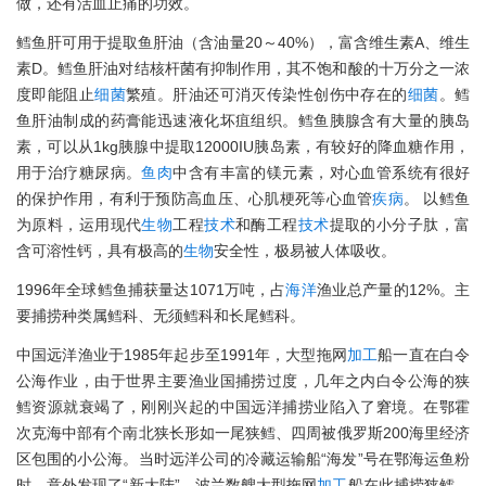
做，还有活血止痛的功效。
鳕鱼肝可用于提取鱼肝油（含油量20～40%），富含维生素A、维生
素D。鳕鱼肝油对结核杆菌有抑制作用，其不饱和酸的十万分之一浓
度即能阻止
细菌
繁殖。肝油还可消灭传染性创伤中存在的
细菌
。鳕
鱼肝油制成的药膏能迅速液化坏疽组织。鳕鱼胰腺含有大量的胰岛
素，可以从1kg胰腺中提取12000IU胰岛素，有较好的降血糖作用，
用于治疗糖尿病。
鱼肉
中含有丰富的镁元素，对心血管系统有很好
的保护作用，有利于预防高血压、心肌梗死等心血管
疾病
。 以鳕鱼
为原料，运用现代
生物
工程
技术
和酶工程
技术
提取的小分子肽，富
含可溶性钙，具有极高的
生物
安全性，极易被人体吸收。
1996年全球鳕鱼捕获量达1071万吨，占
海洋
渔业总产量的12%。主
要捕捞种类属鳕科、无须鳕科和长尾鳕科。
中国远洋渔业于1985年起步至1991年，大型拖网
加工
船一直在白令
公海作业，由于世界主要渔业国捕捞过度，几年之内白令公海的狭
鳕资源就衰竭了，刚刚兴起的中国远洋捕捞业陷入了窘境。在鄂霍
次克海中部有个南北狭长形如一尾狭鳕、四周被俄罗斯200海里经济
区包围的小公海。当时远洋公司的冷藏运输船“海发”号在鄂海运鱼粉
时，意外发现了“新大陆”，波兰数艘大型拖网
加工
船在此捕捞狭鳕，