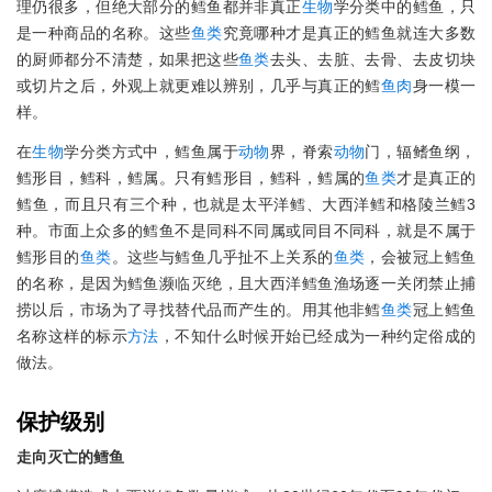
理仍很多，但绝大部分的鳕鱼都并非真正
生物
学分类中的鳕鱼，只
是一种商品的名称。这些
鱼类
究竟哪种才是真正的鳕鱼就连大多数
的厨师都分不清楚，如果把这些
鱼类
去头、去脏、去骨、去皮切块
或切片之后，外观上就更难以辨别，几乎与真正的鳕
鱼肉
身一模一
样。
在
生物
学分类方式中，鳕鱼属于
动物
界，脊索
动物
门，辐鳍鱼纲，
鳕形目，鳕科，鳕属。只有鳕形目，鳕科，鳕属的
鱼类
才是真正的
鳕鱼，而且只有三个种，也就是太平洋鳕、大西洋鳕和格陵兰鳕3
种。市面上众多的鳕鱼不是同科不同属或同目不同科，就是不属于
鳕形目的
鱼类
。这些与鳕鱼几乎扯不上关系的
鱼类
，会被冠上鳕鱼
的名称，是因为鳕鱼濒临灭绝，且大西洋鳕鱼渔场逐一关闭禁止捕
捞以后，市场为了寻找替代品而产生的。用其他非鳕
鱼类
冠上鳕鱼
名称这样的标示
方法
，不知什么时候开始已经成为一种约定俗成的
做法。
保护级别
走向灭亡的鳕鱼