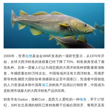
2000年，世界
自然
基金会WWF发表的一项研究显示，从1970年开
始，全球大西洋鳕鱼的渔获量已经下降了70%。鳕鱼摇身变成了濒
危鱼种。后来一度被人们认为很悲观的大西洋鳕鱼种群数量逐渐恢
复，年捕捞量在80万吨左右。中国海域并没有大西洋鳕鱼，而俄罗
斯等鳕鱼捕捞大国纷纷将渔捕获在运至中国港口，凭借着中国较低
的人力资源成本将中国再
加工
的鳕鱼产品得以行销世界，中国成为
是欧洲市场最大的大西洋鳕鱼产品供应商。
鳕鱼学名Gadus，俗称Cod，是西方人爱吃的一种
海鱼
，早于17世
纪，当时在北美洲的移民已将鳕鱼晒干后输往西班牙、葡萄牙及英