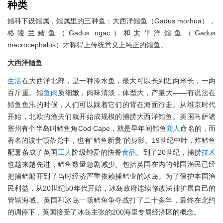
种类
鳕科下设鳕属，鳕属里的三种鱼：大西洋鳕鱼（Gadus morhua），
格陵兰鳕鱼（Gadus ogac）和太平洋鳕鱼（Gadus
macrocephalus）才称得上传统意义上纯正的鳕鱼。
大西洋鳕鱼
生活
在大西洋北部，是一种冷水鱼，最大可以长到近两米长，一两
百斤重。鳕
鱼肉
质细嫩，肉味清淡，体型大，产量大——有说法在
鳕鱼鱼汛的时候，人们可以踩着它们的背在海面行走。从维京时代
开始，北欧的渔夫们就开始成规模的捕捞大西洋鳕鱼。美国马萨诸
塞州有个半岛叫鳕鱼角Cod Cape，就是早年间鳕鱼
商人
命名的，而
著名的波士顿茶党中，也有“鳕鱼新贵”的身影。19世纪中叶，炸鳕鱼
配薯条成了英国
工人
阶级钟爱的快餐
食品
。到了20世纪，捕捞
技术
也越来越先进，鳕鱼数量急剧减少。包括英国在内的邻国渔民已经
把捕鳕船开到了当时经济严重依赖捕鳕业的冰岛。为了保护本国渔
民利益，从20世纪50年代开始，冰岛政府连续修改法律扩展自己的
管辖海域。英国和冰岛一场鳕鱼争夺战打了二十多年，最终在北约
的调停下，英国接受了冰岛主张的200海里专属经济区的概念。