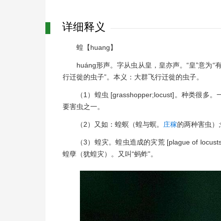
详细释义
蝗【huang】
huáng形声。字从虫从皇，皇亦声。“皇”意为“
行迁徙的虫子”。本义：大群飞行迁徙的虫子。
（1）蝗虫 [grasshopper;locust
要害虫之一。
（2）又如：蝗螟（蝗与螟。
庄稼
的两种害虫）;
（3）蝗灾。蝗虫造成的灾荒 [plague of 
蝗孽（犹蝗灾）。又叫“蚂蚱”。