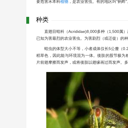
要危害禾本科
植物
，是农业害虫。有的地区叫“蚂蚱”
种类
直翅目蝗科（Acrididae)8,000多种（1
已知为害最烈的农业害虫。为害剧烈（或迁徙）的种类称
蝗虫的体型大小不等，小者成体仅长5公釐（0.
稻草色，因此能与环境混为一体。後肢的股节极为
片前翅摩擦而发声，或将後肢以翅缘画过而发声。