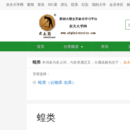
农夫大学网
要闻
资讯
MU课
讲坛
院系
纪实
我的大学
会员专区
首页
分类频道
资讯
蝗类
本词条为多义词，与多类属交叉，分属或被包含于：
农
另请选择：
☉
蝗类（云物库·虫库）
蝗类