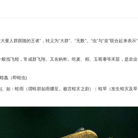
有大量人群跟随的王者”，转义为“大群”、“无数”。“虫”与“皇”联合起来表示
]。种类很多。一般指飞蝗，常成群飞翔。又名蚂蚱。吃麦、稻、玉蜀黍等禾苗，是农
蝗螽（即蝗虫)
locusts]。如：蝗雨（谓蝗群如雨骤至。极言蝗灾之剧）；蝗旱（发生蝗灾及