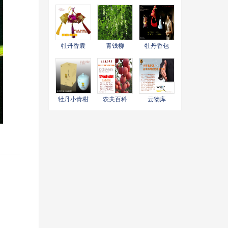
大功效
包品牌广告
包品牌物语
牡丹香囊
青钱柳
牡丹香包
牡丹小青柑
农夫百科
云物库