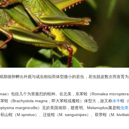
休眠期後卵孵出外观与成虫相似而体型微小的若虫，若虫脱皮数次而发育为
dinae）包括几个为害最烈的蝗种。在北美，东苯蝗（Romalea micropter
Brachystola magna，即大苯蝗或魔蝗）体型大，故又称
水牛
蝗（b
sma marginicollis）见於美国南部，翅透明。Melanoplus属是蝗
虫类
pretus）、迁徙蝗（M. sanguinipes）、双带蝗（M. bivittat