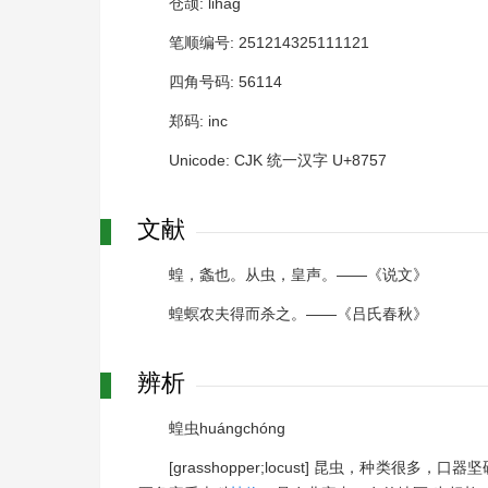
仓颉: lihag
笔顺编号: 251214325111121
四角号码: 56114
郑码: inc
Unicode: CJK 统一汉字 U+8757
文献
蝗，螽也。从虫，皇声。――《说文》
蝗螟农夫得而杀之。――《吕氏春秋》
辨析
蝗虫huángchóng
[grasshopper;locust] 昆虫，种