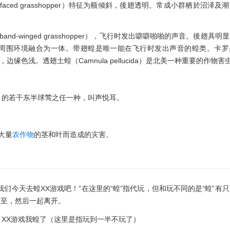
nt-faced grasshopper）特征为额倾斜，後翅透明。常成小群栖於沼泽及
band-winged grasshopper），飞行时发出噼噼啪啪的声音。後翅具明
周围环境融合为一体。带翅蝗是唯一能在飞行时发出声音的蝗类。卡罗
後翅黑色，边缘色浅。透翅土蝗（Camnula pellucida）是北美一种重要的作物害
custella）的若干东半球莺之任一种，叫声悦耳。
吃掉大量
农作物
的茎和叶而造成的灾害。
我们今天去蝗XX游戏吧！”在这里的“蝗”指代玩，但和玩不同的是“蝗”有
而至，然后一起离开。
！ XX游戏我蝗了（这里是指玩到一半不玩了）