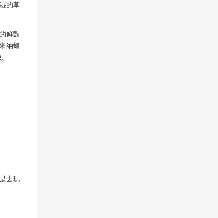
潮湿的草
显的鲜豔
来纳蝗
虫。
只是去玩