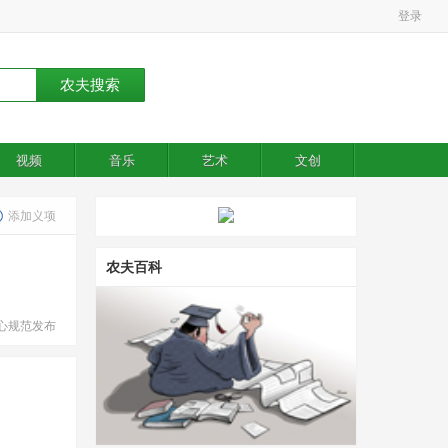
登录
视频
音乐
艺术
文创
添加义项
农夫百科
心规范发布