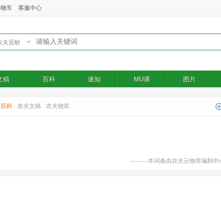
购物车
客服中心
文稿
百科
速知
MU课
图片
夫百科
农夫文稿
农夫物库
———本词条由农夫云物库编制中