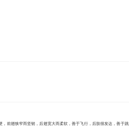
类很多，口器坚硬，前翅狭窄而坚韧，后翅宽大而柔软，善于飞行，后肢很发达，善于