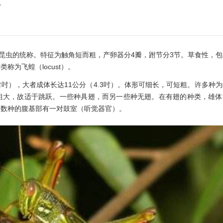
。
,500属）昆虫的统称。特征为触角短而粗，产卵器分4瓣，跗节分3节。草食性，
为飞蝗（locust）。
2吋），大者成体长达11公分（4.3吋）。体形可细长，可短粗。许多种
粗大，故适于跳跃。一些种具翅，而另一些种无翅。在有翅的种类，雄体
多数种的腹基部有一对鼓室（听觉器官）。