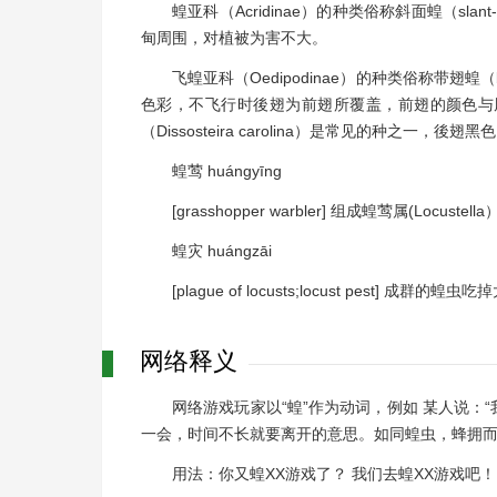
蝗亚科（Acridinae）的种类俗称斜面蝗（sla
甸周围，对植被为害不大。
飞蝗亚科（Oedipodinae）的种类俗称带翅蝗（
色彩，不飞行时後翅为前翅所覆盖，前翅的颜色与
（Dissosteira carolina）是常见的种之一，
蝗莺 huángyīng
[grasshopper warbler] 组成蝗莺属(Lo
蝗灾 huángzāi
[plague of locusts;locust pest] 成群的蝗虫
网络释义
网络游戏玩家以“蝗”作为动词，例如 某人说：“
一会，时间不长就要离开的意思。如同蝗虫，蜂拥
用法：你又蝗XX游戏了？ 我们去蝗XX游戏吧