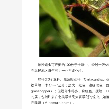
雌性蝗虫可产卵约100枚于土壤中。经过一段
在温暖地区每年可为一化至多化性。
蝗科含3个亚科。黑角蝗亚科（Cyrtacanthacri
翅苯蝗）体长5∼7公分；翅大，红色，边缘黑色；西苯蝗（
grasshopper）；但翅却小得多，粉红色。瘦蝗（Lepty
的属，包括许多在北美最常见为害最烈的蝗虫。如落矶山蝗（M.s
赤腿蝗（M. femurrubrum）。