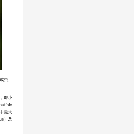
成虫。
a，即小
uffalo
中最大
us）及