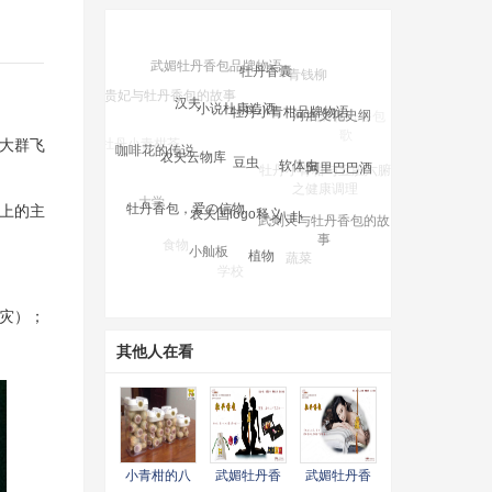
牡丹香囊
武媚牡丹香包品牌物语
小说杜康造酒
汉夫
牡丹小青柑品牌物语
河洛文化史纲
豆虫
农夫云物库
软体虫
咖啡花的传说
“大群飞
阿里巴巴酒
牡丹小青柑与五脏六腑
农夫国logo释义
牡丹香包，爱の信物
八卦
之健康调理
大学
武则天与牡丹香包的故
业上的主
事
树木
小舢板
植物
食物
蔬菜
学校
女人
疾病
旱灾）；
其他人在看
小青柑的八
武媚牡丹香
武媚牡丹香