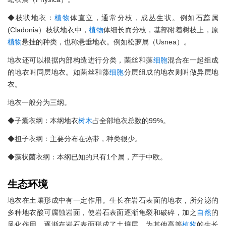
◆枝状地衣：
植物
体直立，通常分枝，成丛生状。例如石蕊属
(Cladonia）枝状地衣中，
植物
体细长而分枝，基部附着树枝上，原
植物
悬挂的种类，也称悬垂地衣。例如松萝属（Usnea）。
地衣还可以根据内部构造进行分类，菌丝和藻
细胞
混合在一起组成
的地衣叫同层地衣。如菌丝和藻
细胞
分层组成的地衣则叫做异层地
衣。
地衣一般分为三纲。
◆子囊衣纲：本纲地衣
树木
占全部地衣总数的99%。
◆担子衣纲：主要分布在热带，种类很少。
◆藻状菌衣纲：本纲已知的只有1个属，产于中欧。
生态环境
地衣在土壤形成中有一定作用。生长在岩石表面的地衣，所分泌的
多种地衣酸可腐蚀岩面，使岩石表面逐渐龟裂和破碎，加之
自然
的
风化作用，逐渐在岩石表面形成了土壤层，为其他高等
植物
的生长