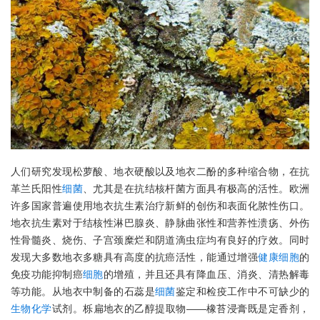
人们研究发现松萝酸、地衣硬酸以及地衣二酚的多种缩合物，在抗
革兰氏阳性
细菌
、尤其是在抗结核杆菌方面具有极高的活性。欧洲
许多国家普遍使用地衣抗生素治疗新鲜的创伤和表面化脓性伤口。
地衣抗生素对于结核性淋巴腺炎、静脉曲张性和营养性溃疡、外伤
性骨髓炎、烧伤、子宫颈糜烂和阴道滴虫症均有良好的疗效。同时
发现大多数地衣多糖具有高度的抗癌活性，能通过增强
健康
细胞
的
免疫功能抑制癌
细胞
的增殖，并且还具有降血压、消炎、清热解毒
等功能。从地衣中制备的石蕊是
细菌
鉴定和检疫工作中不可缺少的
生物
化学
试剂。栎扁地衣的乙醇提取物——橡苔浸膏既是定香剂，