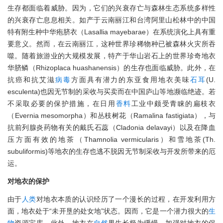
生存都面临着威胁。因为，它们的兴衰存亡与森林生态系统多样性
的兴衰存亡息息相关。如产于云南丽江和台湾阿里山松林中的中国
特有附生种中华疱脐衣（Lasallia mayebarae）在系统演化上具有重
要意义。然而，在云南丽江，这种世界珍稀物种已被森林火灾所吞
噬。随着旅游业的大规模发展，特产于华山岩石上的世界珍奇地衣
华脐鳞（Rhizoplaca huashanensis）的生存也面临威胁。此外，在
抗癌和抗艾滋
病毒
方面具有潜力的东亚食用地衣美味
石耳
(U.
esculenta)也因无节制的采收与买卖而在中国庐山等地濒临绝迹。若
不采取必要的保护措施，在日用
香料
工业中颇受青睐的扁枝衣
（Evernia mesomorpha）和丛枝树花（Ramalina fastigiata），与
抗前列腺炎药物有关的戴氏石蕊（Cladonia delavayi）以及在降血
压方面有效的地茶（Thamnolia vermicularis）和雪地茶(Th.
subuliformis)等地衣的生存也逃不脱因无节制采收与开发所带来的厄
运。
对地衣的保护
由于
人类
对地衣本质的认识经历了一个漫长的过程，在开发利用方
面，地衣处于“未开垦的处女地”状态。因而，它是一个潜力很大的
生
物
资源宝库。此外，地衣在
自然
界生长极为缓慢，加强对地衣的保