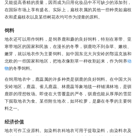
又能提高香精的质量，因而成为日用化妆品中不可缺少的添加剂，
在国际市场上享有盛名。实际上，扁枝衣属的其他一些种类如扁枝
衣和柔扁枝衣以及某些树花衣均可作为浸膏的原料。
饲料
地衣还可以用作饲料，是饲养鹿和麝的良好饲料，特别在寒带、亚
寒带地区的国家和民族，在漫长的冬季，驯鹿吃不到杂草、嫩枝、
嫩芽，就以地衣作为主要饲料。如中国东北大兴安岭的鄂温克族和
北欧的一些国家和地区，把地衣像割草一样收割起来，作为饲养
动
物
的冬季饲料。
在饲用地衣中，鹿蕊属的许多种类是驯鹿的良好饲料。在中国大兴
安岭地区，鹿蕊、雀儿鹿蕊、林鹿蕊等象地毯一样铺满林地，是驯
鹿群的理想牧场。即使在大雪覆盖的严冬，驯鹿也能从厚厚的雪层
下掘取地衣为食。某些附生地衣，如环松萝，是麝在冬季的主要饲
料之一。
经济价值
地衣可作工业原料。如染料衣科地衣可用于提取染料，由染料衣及