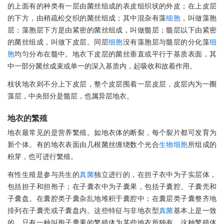
的上面有的种类有一层由菌丝组成的表皮组织状的外皮；在上皮层
的下方，由稍疏松交织的菌丝组成；其中混杂有藻
细胞
，叫做藻胞
层；藻胞层下方是由紧密的菌丝组成，叫做髓层；髓层以下由紧密
的菌丝组成，叫做下皮层。同层
细胞
没有藻胞层与髓层的分化藻
细
胞
均匀分布在髓中。地衣下皮层的菌丝垂直或平行于基质表面，其
中一部分菌丝成束或单一的深入基质内，起吸收和故着作用。
枝状地衣则不分上下皮层，整个皮层围着一层皮层，皮层内为一圈
藻层，中央部分是髓层，也属异层地衣。
地衣的繁殖
地衣最常见的是营养繁殖。如地衣体的断裂，每个裂片都可发育为
新个体。有的地衣表面由几根菌丝缠绕数个光合
生物
细胞
所组成的
粉芽，也可进行繁殖。
有性生殖是参与共生的
真菌
独立进行的，在担子衣中为子实层体，
包括担子和担孢子；在子囊衣中为子囊果，包括子囊腔、子囊壳和
子囊盘。在囊腔类子囊杂乱地堆积于囊腔中；在囊层类子囊整齐地
排列在子囊壳或子囊盘内。这些特征与非地衣型
真菌
基本上是一致
的。只有一种叫孢子囊果的繁殖体为某些地衣所独有。这种繁殖体