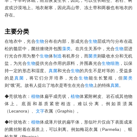
旱，干旱时休眠，雨后恢复生长，因此，可以生长峭壁、岩石、树
皮或沙漠地上。地衣耐寒，因此高山带、冻土带和两极也有地衣的
存在。
主要分类
在地衣中，光合
生物
分布在内部，形成光合
生物
层或均匀分布在疏
松的髓层中，菌丝缠绕并包围
藻类
。在共生关系中，光合
生物
层进
行光合作用为整个
生物
体
制造
有机养分，而
菌类
则吸收水分和无机
盐，为光合
生物
提供光合作用的原料，并围裹光合
生物
细胞
，以保
持一定的形态和湿度。
真菌
和光合
生物
的共生不是对等的，受益多
的是
真菌
，将它们分开培养，光合
生物
能生长繁殖，但
菌类
则“饿”死。故有人提出了地衣是寄生在光合
生物
上的特殊
真菌
。
◆壳状地衣：
植物
体扁平成壳状，
植物
体紧附树皮、岩石或其他物
体上。底面和基质紧密相连，难以分离，例如茶渍属
（Lecanora）、
文字
衣属（Graphis）。
◆叶状地衣：
植物
体成薄片状的扁平体，形似叶片仅由下表面成束
的菌丝附着在基质上，可以剥离。例如梅花衣属（Parmelia）、蜈
蚣衣属（Physica）。