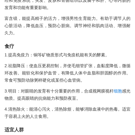
经和免疫系统，头发、皮肤和骨骼组织以及脑子和肝、心等内脏的
发育和功能有重要影响。
富含镁，能提高精子的活力，增强男性生育能力。有助于调节人的
心脏活动，降低血压，预防心脏病。调节神经和肌肉活动、增强耐
久力。
食疗
1.提高免疫力：铜等矿物质形式与免疫机能有关的酵素。
2.祛脂降压：使血压更易控制，并使毛细管扩张，血黏度降低，微循
环改善。能软化和保护血管，有降低人体中血脂和胆固醇的作用。
常食可预防动脉粥样硬化或某些心血管病。
3.明目：对眼睛的发育有十分重要的作用，合成视网膜视杆
细胞
感光
物质。提高眼睛的抗病能力和预防夜盲。
4.清热除火：能清心泻火，清热除烦，能够消除血液中的热毒。适宜
于容易上火的人士食用。
适宜人群