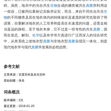
碍。虽然，地衣中的光合共生
生物
合成的糖类被共生
真菌
所利用这
一假设，已被同位素标记实验所证实，而且，来自不同光合共生
生
物
的不同糖类及其在地衣体内的转移途径及速度的研究也取得了明
进展，但要解决地衣的人工培养和提高生长速度的问题，还需走相
当遥远的路程。至于地衣本身，它不过是一些专性的共生
真菌
，因
而在形态、解剖、
化学
以及布学等方面进行广泛而深入的综合研究
中，从类系统上使地衣型
真菌
与非地衣型
真菌
实现完一体化，则是
现代地衣学与现代
真菌
学发展的必然趋势。
参考文献
文章来源：百度百科及农夫百科
原始创建：佚名
词条概况
版本编辑：2次
最近更新：2018-01-20