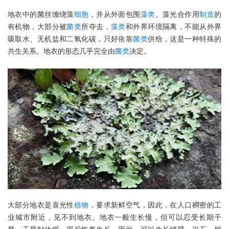
地衣中的菌丝缠绕藻
细胞
，并从外面包围
藻类
。藻光合作用
制造
的
有机物，大部分被
菌类
所夺去，
藻类
和外界环境隔离，不能从外界
吸取水、无机盐和二氧化碳，只好依靠
菌类
供给，这是一种特殊的
共生关系。地衣的形态几乎完全由
菌类
决定。
大部分地衣是喜光性
植物
，要求新鲜空气，因此，在人口稠密的工
业城市附近，见不到地衣。地衣一般生长慢，但可以忍受长期干