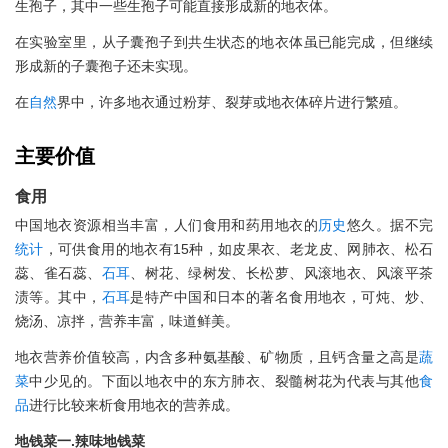
生孢子，其中一些生孢子可能直接形成新的地衣体。
在实验室里，从子囊孢子到共生状态的地衣体虽已能完成，但继续
形成新的子囊孢子还未实现。
在
自然
界中，许多地衣通过粉芽、裂芽或地衣体碎片进行繁殖。
主要价值
食用
中国地衣资源相当丰富，人们食用和药用地衣的
历史
悠久。据不完
统计
，可供食用的地衣有15种，如皮果衣、老龙皮、网肺衣、松石
蕊、雀石蕊、
石耳
、树花、绿树发、长松萝、风滚地衣、风滚平茶
渍等。其中，
石耳
是特产中国和日本的著名食用地衣，可炖、炒、
烧汤、凉拌，营养丰富，味道鲜美。
地衣营养价值较高，内含多种氨基酸、矿物质，且钙含量之高是
蔬
菜
中少见的。下面以地衣中的东方肺衣、裂髓树花为代表与其他
食
品
进行比较来析食用地衣的营养成。
地钱菜一.辣味地钱菜