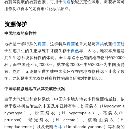
石蕊等提取的石蕊色素，可用于
制造
酸碱度定性试剂。树花衣等可
用作制取香水的定香剂和化妆品原料。
资源保护
中国地衣的多样性
地衣是一群特殊的
真菌
，这群特殊
真菌
通常只是与
藻类
或蓝
细菌
处
于互惠共生的生态系统中才能生存于
自然
界。因此，地衣本身也是
共生生态系统多样性的体现。全世界迄今已知的地衣物种约20000
种，而中国还不到2000种。就在这2000种中约200种为中国所特
有。然而，无论是全世界或中国实际存在的地衣物种远不止这个数
字。尤其是中国地衣物种多样性的调查研究才刚刚起步。
中国珍稀濒危地衣及其受威胁状况
由于大气污染和森林采伐，中国许多地方地衣多样性面临威胁。依
存于森林树皮附生的中国及东亚特有种，如黄袋衣（Hypogymnia
hypotrypa）、粉黄袋衣（H. hypotrypella）、霜袋衣(H.
pruinosa)、蜡光袋衣（H. laccata）、横断山袋衣（H.
hengduanensis）以及云南
石耳
（Umbilicaria yunnana）等种类的