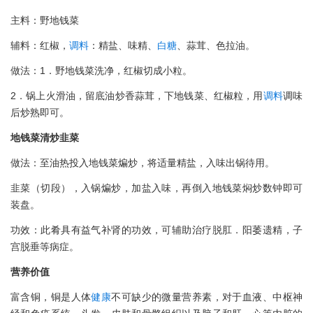
主料：野地钱菜
辅料：红椒，
调料
：精盐、味精、
白糖
、蒜茸、色拉油。
做法：1．野地钱菜洗净，红椒切成小粒。
2．锅上火滑油，留底油炒香蒜茸，下地钱菜、红椒粒，用
调料
调味
后炒熟即可。
地钱菜清炒韭菜
做法：至油热投入地钱菜煸炒，将适量精盐，入味出锅待用。
韭菜（切段），入锅煸炒，加盐入味，再倒入地钱菜焖炒数钟即可
装盘。
功效：此肴具有益气补肾的功效，可辅助治疗脱肛．阳萎遗精，子
宫脱垂等病症。
营养价值
富含铜，铜是人体
健康
不可缺少的微量营养素，对于血液、中枢神