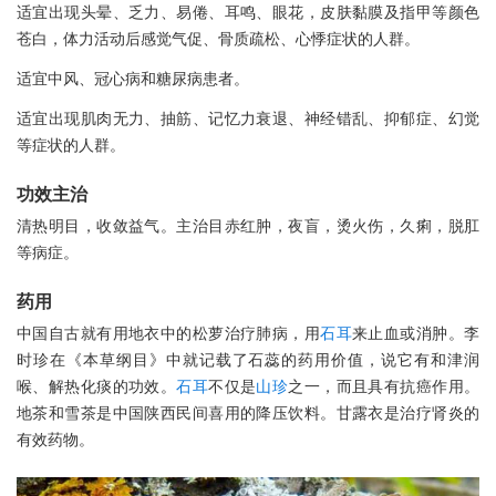
适宜出现头晕、乏力、易倦、耳鸣、眼花，皮肤黏膜及指甲等颜色
苍白，体力活动后感觉气促、骨质疏松、心悸症状的人群。
适宜中风、冠心病和糖尿病患者。
适宜出现肌肉无力、抽筋、记忆力衰退、神经错乱、抑郁症、幻觉
等症状的人群。
功效主治
清热明目，收敛益气。主治目赤红肿，夜盲，烫火伤，久痢，脱肛
等病症。
药用
中国自古就有用地衣中的松萝治疗肺病，用
石耳
来止血或消肿。李
时珍在《本草纲目》中就记载了石蕊的药用价值，说它有和津润
喉、解热化痰的功效。
石耳
不仅是
山珍
之一，而且具有抗癌作用。
地茶和雪茶是中国陕西民间喜用的降压饮料。甘露衣是治疗肾炎的
有效药物。