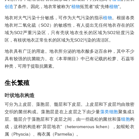
创造
了条件。因此，地衣常被称为“
植物
拓荒者”或“先锋
植物
”。
地衣对大气污染十分敏感，可作为大气污染的指示
植物
。根据各类
地衣对二氧化硫（SO2）的敏感性，有人提出无任何地衣存在的区
域为SO2严重污染区，只有壳状地衣生长的区域为SO2轻度污染
区，有枝状地衣正常生长的区域为无SO2污染的清洁区。
地衣具有广泛的用途。地衣所分泌的地衣酸多达百余种，其中不少
具有较强的抗菌能力。在《本草纲目》中已有记载的松萝、石蕊等
种类，可用于提取抗菌素。
生长繁殖
叶状地衣构造
可分为上皮层、藻胞层、髓层和下皮层。上皮层和下皮层均由致密
交织的菌丝构成。藻胞层是在上皮层之下由少量
藻类
细胞
聚集成1
层。髓层介于藻胞层和下皮层之间，由一些疏松的菌丝和藻
细胞
构
成，这样的构造称“异层地衣”（heteromerous lichen），如蜈蚣衣
属（Physcia）、梅衣属（Parmelia）。