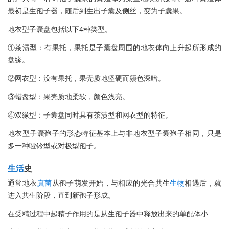
最初是生孢子器，随后到生出子囊及侧丝，变为子囊果。
地衣型子囊盘包括以下4种类型。
①茶渍型：有果托，果托是子囊盘周围的地衣体向上升起所形成的
盘缘。
②网衣型：没有果托，果壳质地坚硬而颜色深暗。
③蜡盘型：果壳质地柔软，颜色浅亮。
④双缘型：子囊盘同时具有茶渍型和网衣型的特征。
地衣型子囊孢子的形态特征基本上与非地衣型子囊孢子相同，只是
多一种哑铃型或对极型孢子。
生活
史
通常地衣
真菌
从孢子萌发开始，与相应的光合共生
生物
相遇后，就
进入共生阶段，直到新孢子形成。
在受精过程中起精子作用的是从生孢子器中释放出来的单配体小