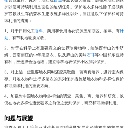
护以便可持续利用是面临的迫切任务。保护地衣多样性除了必须保
护它赖以生存的森林生态系统多样性以外，应注意以下保护和可持
续利用的措施：
1、对于日用化工
香料
、药用和食用地衣资源应采取区、按年、有
计
划
、有节制地轮换采收。
2、对于在科学上有重要意义的世界珍稀物种，如陕西华山的华脐
鳞，云南丽江的中华疱脐衣，以及庐山的美味
石耳
等中国和东亚特
有种，应选择合适地段，建立珍稀地衣保护小区加以保护。
3、对上述一些重要地衣同时还应采取菌、藻离真培养，进行室内保
存。对地衣物种进行多层次的系列保护措施是地衣物种多样性保护
和可持续利用的重要方向。
4、加强对中国地衣物种多样性的调查、采集、离、培养和研究，以
便在地衣多样性遭受破坏之前使之受到保护，研究和可持续利用。
问题与展望
地衣不易人工培养及其生长速度缓慢是发展实验地衣学的主要障