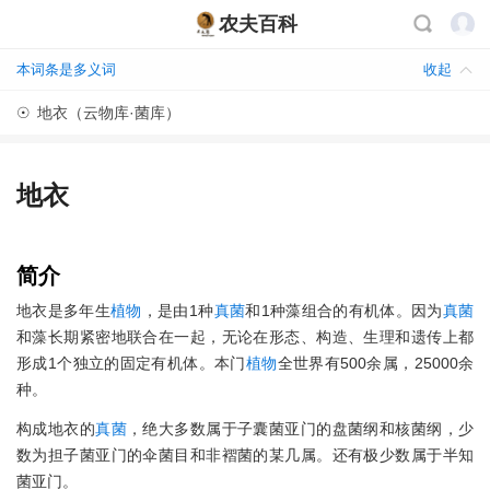
农夫百科
本词条是多义词
收起
☉
地衣（云物库·菌库）
地衣
简介
地衣是多年生
植物
，是由1种
真菌
和1种藻组合的有机体。因为
真菌
和藻长期紧密地联合在一起，无论在形态、构造、生理和遗传上都
形成1个独立的固定有机体。本门
植物
全世界有500余属，25000余
种。
构成地衣的
真菌
，绝大多数属于子囊菌亚门的盘菌纲和核菌纲，少
数为担子菌亚门的伞菌目和非褶菌的某几属。还有极少数属于半知
菌亚门。