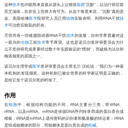
这种
技术
也许能用来直接从源头上让致病
基因
“沉默”，以治疗癌症甚
至艾滋病，在农业上也将大有可为。从这个角度来说，“沉默”真的是
金。美国哈佛
医学
院研究人员已用
动物
实验表明，利用RNA干扰
技
术
可治愈实验鼠的肝炎。
尽管尚有一些难题阻碍着RNA干扰
技术
的发展，但科学界普遍对这
一新兴的
生物
工程
技术
寄予厚望。这也是诺贝尔奖评审委员会为什
么不坚持研究成果要经过数十年实践验证的“惯例”，而破格为法尔和
梅洛颁奖的原因之一。
诺贝尔生理学或
医学
奖评审委员会主席戈兰·汉松说：“我们为一种基
本机制的发现颁奖。这种机制已被全世界的科学家证明是正确的，
是给它发个诺贝尔奖的时候了。”
作用
在
细胞
中，根据结构功能的不同，RNA主要分三类，即tRNA、
rRNA，以及mRNA。mRNA是依据DNA序列转录而成的蛋白质合成
模板；tRNA是mRNA上遗传密码的识别者和氨基酸的转运者；rRNA
是组成核糖体的部分，而核糖体是蛋白质合成的
机械
。