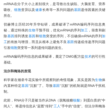
mRNA在分子大小上差别很大，是导致出生缺陷、大脑发育、营养
吸收、
细胞
变异以及
健康
长寿等一系列问题的
基因
遗传因素的关键
所在。
切赫博士历经20年升华钻研，成果破译了mRNA编码序列信息奥
秘，通过特殊的
生物
干预手段，优化mRNA的序列
加工
，筛查和剔
除
基因
排列诱发
基因
和
细胞
突变的序列，不仅确保mRNA的序列
加
工
的有效与增强，而且从根本上避免不良
基因
传递或传递序列问题
引发
细胞
突变等一系列遗传问题的发生。
mRNA编码序列信息的成果破译，奠定了OMG配方盐
技术
的可行性
基础。
法尔和梅洛的发现
科学家在矮牵牛花实验中所观察到的奇怪现象，其实是因为
生物
体
内某种特定
基因
“沉默”了。导致
基因
“沉默”的机制就是RNA干扰机
制。
此前，RNA分子只是被当作从DNA（脱氧核糖
核酸
）到蛋白质的“中
间人”、将遗传信息从“蓝图”传到“
工人
”手中的“信使”。但法尔和梅洛