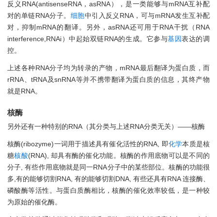
反义RNA(antisenseRNA，asRNA），是一类能够与mRNA互补配
对的单链RNA分子。
细胞
中引入反义RNA，可与mRNA发生互补配
对，抑制mRNA的翻译。另外，asRNA还可用于RNA干扰（RNA
interference,RNAi）中起始双链RNA的生成。它参与
基因
表达的调
控。
上述各种RNA分子均为转录的产物，mRNA最后翻译为蛋白质，而
rRNA、tRNA及snRNA等并不携带翻译为蛋白质的信息，其终产物
就是RNA。
核酶
另外还有一种特别的RNA（其分类与上述RNA分类无关）——核酶
核酶(ribozyme)一词用于描述具有催化活性的RNA, 即
化学
本质是核
糖
核酸
(RNA), 却具有酶的催化功能。核酶的作用底物可以是不同的
分子, 有些作用底物就是同一RNA分子中的某些部位。核酶的功能很
多,有的能够切割RNA, 有的能够切割DNA, 有些还具有RNA 连接酶、
磷酸酶等活性。与蛋白质酶相比，核酶的催化效率较低，是一种较
为原始的催化酶。