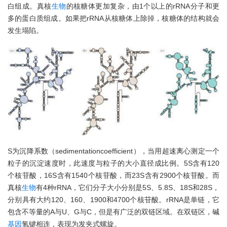
白组成。真核
生物
的核糖体更加复杂，由1个以上的rRNA分子和更
多的蛋白质组成。如果把rRNA从核糖体上除掉，核糖体的结构就会
发生塌陷。
S为沉降系数（sedimentationcoefficient），当用超速离心测定一个
粒子的沉淀速度时，此速度与粒子的大小直径成比例。5S含有120
个核苷酸，16S含有1540个核苷酸，而23S含有2900个核苷酸。而
真核
生物
有4种rRNA，它们分子大小分别是5S、5.8S、18S和28S，
分别具有大约120、160、1900和4700个核苷酸。rRNA是单链，它
包含不等量的A与U、G与C，但是有广泛的双链区域。在双链区，碱
基因
氢键相连，表现为发夹式螺旋。