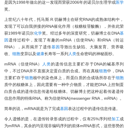
是因为1998年做出的这一发现而荣获2006年的诺贝尔生理学或
医学
奖。
上世纪八十年代，托马斯.R.切赫博士在研究RNA的成熟体结构中，
发现了可以自我拼接的RNA催化作用（核糖核苷酸酶），并依此荣
获1989年诺贝尔
化学
奖。经过多年的深度研究，切赫博士在DNA
基
因
遗传过程中，发现了有趣的mRNA（信使RNA）和tRNA（转运
RNA），从而揭开了遗传
基因
导致出生缺陷、大脑发育、营养吸
收、
细胞
变异以及
健康
长寿等一系列
人类
生命密码的神秘面纱。
mRNA（信使RNA）
人类
的遗传信息主要贮存于DNA的碱基序列
中，不过DNA并不直接决定蛋白质的合成。而在真核
细胞
中，DNA
主要贮存于
细胞
核中的染色体上，而蛋白质的合成场所存在于
细胞
质中的核糖体上，因此需要有一种中介物质，才能把DNA 上控制蛋
白质合成的遗传信息传递给核糖体。切赫博士把这种起着传递遗传
信息作用的特殊RNA。称为信使RNA(messenger RNA，mRNA）。
简单的说，mRNA就是为了完成
基因
表达过程中的遗传信息传递。
令人遗憾的是，在遗传转录形成的过程中，仅有25%序列经
加工
成
为mRNA，其余的均呈现非编码序列的前体mRNA形式，这些形势的