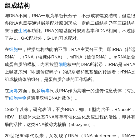
组成结构
与DNA不同，RNA一般为单链长分子，不形成双螺旋结构，但是很
多RNA也需要通过碱基配对原则形成一定的二级结构乃至三级结构
来行使
生物
学功能。RNA的碱基配对规则基本和DNA相同，不过除
了A-U、G-C配对外，G-U也可以配对。
在
细胞
中，根据结构功能的不同，RNA主要分三类，即tRNA（转运
RNA），rRNA（核糖体RNA），mRNA（信使RNA）。mRNA是合
成蛋白质的模板，内容按照
细胞
核中的DNA所转录；tRNA是mRNA
上碱基序列（即遗传密码子）的识别者和氨基酸的转运者；rRNA是
组成核糖体的组分，是蛋白质合成的工作场所。
在
病毒
方面，很多
病毒
只以RNA作为其唯一的遗传信息载体（有别
于
细胞
生物
普遍用双链DNA作载体）。
1982年以来，研究表明，不少RNA，如I、II型内含子，RNaseP，
HDV，核糖体大亚基RNA等等有催化生化反应过程的活性，即具有
酶的活性，这类RNA被称为核酶（ribozyme）。
20世纪90年代以来，又发现了RNAi（RNAinterference，RNA干