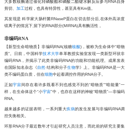
大多数核酶通过催化转磷酸酯和磷酸二酯键水解反应参与RNA自身
剪切、
加工
过程，也具有特异性，甚至具有Km值。
其发现是 科学家大肠杆菌RNaseP蛋白在切去部分后,在体外高浓度
镁离子的情况下,留下的RNA部分(MIRNA)具有酶活性 。
非编码RNA
【新型生命暗物质】非编码RNA(核糖
核酸
)，被称为生命体中“暗物
质”。日前，中国科学
技术
大学
单革教授实验室发现一类新型环状非
编码RNA，并揭示了此类非编码RNA的功能和功能机理。成果发表
在国际知名杂志《
自然
·结构和分子
生物
学》上。非编码RNA是一大
类不编码蛋白质，但在
细胞
中起着调控作用的RNA分子。
正如
宇宙
间存在着许多既看不到也感觉不到的“暗物质”“暗能量”一
样，在生命体这个“小
宇宙
”中，也存在这样的神秘“暗物质”—非编码
RNA。
越来越多的证据表明，一系列重大
疾病
的发生发展与非编码RNA调
控失衡相关。
环形RNA分子最近数年才引起研究人员注意，而此前的研究主要集