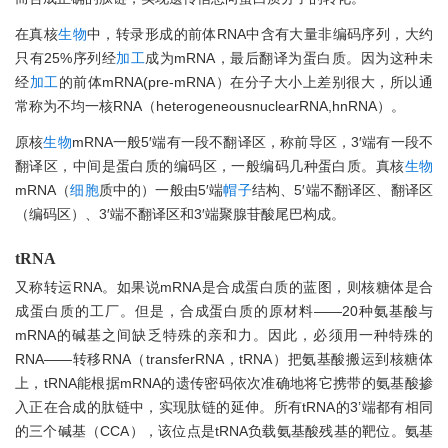
在真核
生物
中，转录形成的前体RNA中含有大量非编码序列，大约
只有25%序列经
加工
成为mRNA，最后翻译为蛋白质。因为这种未
经
加工
的前体mRNA(pre-mRNA）在分子大小上差别很大，所以通
常称为不均一核RNA（heterogeneousnuclearRNA,hnRNA）。
原核
生物
mRNA一般5′端有一段不翻译区，称前导区，3′端有一段不
翻译区，中间是蛋白质的编码区，一般编码几种蛋白质。真核
生物
mRNA（
细胞
质中的）一般由5′端
帽子
结构、5′端不翻译区、翻译区
（编码区）、3′端不翻译区和3′端聚腺苷酸尾巴构成。
tRNA
又称转运RNA。如果说mRNA是合成蛋白质的蓝图，则核糖体是合
成蛋白质的工厂。但是，合成蛋白质的原材料——20种氨基酸与
mRNA的碱基之间缺乏特殊的亲和力。因此，必须用一种特殊的
RNA——转移RNA（transferRNA，tRNA）把氨基酸搬运到核糖体
上，tRNA能根据mRNA的遗传密码依次准确地将它携带的氨基酸掺
入正在合成的肽链中，实现肽链的延伸。所有tRNA的3’端都有相同
的三个碱基（CCA），该位点是tRNA负载氨基酸残基的靶位。氨基