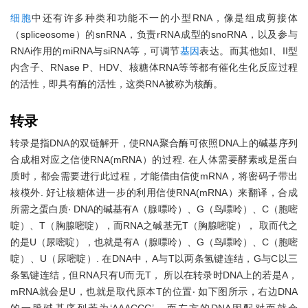
细胞
中还有许多种类和功能不一的小型RNA，像是组成剪接体
（spliceosome）的snRNA，负责rRNA成型的snoRNA，以及参与
RNAi作用的miRNA与siRNA等，可调节
基因
表达。而其他如I、II型
内含子、RNase P、HDV、核糖体RNA等等都有催化生化反应过程
的活性，即具有酶的活性，这类RNA被称为核酶。
转录
转录是指DNA的双链解开，使RNA聚合酶可依照DNA上的碱基序列
合成相对应之信使RNA(mRNA）的过程. 在人体需要酵素或是蛋白
质时，都会需要进行此过程，才能借由信使mRNA，将密码子带出
核模外. 好让核糖体进一步的利用信使RNA(mRNA）来翻译，合成
所需之蛋白质‧ DNA的碱基有A（腺嘌呤）、G（鸟嘌呤）、C（胞嘧
啶）、T（胸腺嘧啶），而RNA之碱基无T（胸腺嘧啶）， 取而代之
的是U（尿嘧啶），也就是有A（腺嘌呤）、G（鸟嘌呤）、C（胞嘧
啶）、U（尿嘧啶）. 在DNA中，A与T以两条氢键连结，G与C以三
条氢键连结，但RNA只有U而无T， 所以在转录时DNA上的若是A，
mRNA就会是U，也就是取代原本T的位置‧ 如下图所示，右边DNA