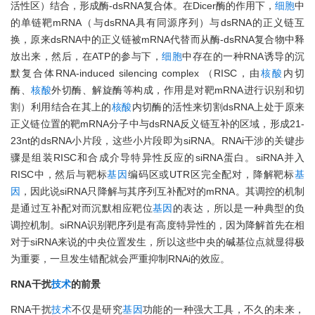
活性区）结合，形成酶-dsRNA复合体。在Dicer酶的作用下，
细胞
中
的单链靶mRNA（与dsRNA具有同源序列）与dsRNA的正义链互
换，原来dsRNA中的正义链被mRNA代替而从酶-dsRNA复合物中释
放出来，然后，在ATP的参与下，
细胞
中存在的一种RNA诱导的沉
默复合体RNA-induced silencing complex （RISC，由
核酸
内切
酶、
核酸
外切酶、解旋酶等构成，作用是对靶mRNA进行识别和切
割）利用结合在其上的
核酸
内切酶的活性来切割dsRNA上处于原来
正义链位置的靶mRNA分子中与dsRNA反义链互补的区域，形成21-
23nt的dsRNA小片段，这些小片段即为siRNA。RNAi干涉的关键步
骤是组装RISC和合成介导特异性反应的siRNA蛋白。siRNA并入
RISC中，然后与靶标
基因
编码区或UTR区完全配对，降解靶标
基
因
，因此说siRNA只降解与其序列互补配对的mRNA。其调控的机制
是通过互补配对而沉默相应靶位
基因
的表达，所以是一种典型的负
调控机制。siRNA识别靶序列是有高度特异性的，因为降解首先在相
对于siRNA来说的中央位置发生，所以这些中央的碱基位点就显得极
为重要，一旦发生错配就会严重抑制RNAi的效应。
RNA干扰
技术
的前景
RNA干扰
技术
不仅是研究
基因
功能的一种强大工具，不久的未来，