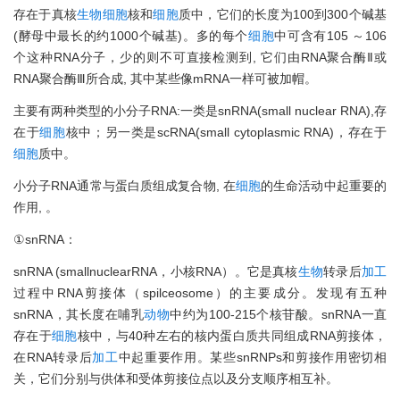
存在于真核
生物
细胞
核和
细胞
质中，它们的长度为100到300个碱基
(酵母中最长的约1000个碱基)。多的每个
细胞
中可含有105 ～106
个这种RNA分子，少的则不可直接检测到, 它们由RNA聚合酶Ⅱ或
RNA聚合酶Ⅲ所合成, 其中某些像mRNA一样可被加帽。
主要有两种类型的小分子RNA:一类是snRNA(small nuclear RNA),存
在于
细胞
核中；另一类是scRNA(small cytoplasmic RNA)，存在于
细胞
质中。
小分子RNA通常与蛋白质组成复合物, 在
细胞
的生命活动中起重要的
作用, 。
①snRNA：
snRNA (smallnuclearRNA，小核RNA）。它是真核
生物
转录后
加工
过程中RNA剪接体（spilceosome）的主要成分。发现有五种
snRNA，其长度在哺乳
动物
中约为100-215个核苷酸。snRNA一直
存在于
细胞
核中，与40种左右的核内蛋白质共同组成RNA剪接体，
在RNA转录后
加工
中起重要作用。某些snRNPs和剪接作用密切相
关，它们分别与供体和受体剪接位点以及分支顺序相互补。