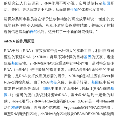
的研究让人们认识到，RNA作用不可小视，它可以使特定
基因
开
启、关闭、更活跃或更不活跃，从而影响
生物
的体型和发育等。
诺贝尔奖评审委员会在评价法尔和梅洛的研究成果时说：“他们的发
现能解释许多令人困惑、相互矛盾的实验观察结果，并揭示了控制
遗传信息流动的
自然
机制。这开启了一个新的研究领域。”
siRNA 的作用原理
RNA干涉（RNAi）在实验室中是一种强大的实验工具，利用具有同
源性的双链RNA（dsRNA）诱导序列特异的目标
基因
的沉寂，迅速
阻断
基因
活性。siRNA在RNA沉寂通道中起中心作用，是对特定信使
RNA（mRNA）进行降解的指导要素。siRNA是RNAi途径中的中间
产物，是RNAi发挥效应所必需的因子。siRNA的形成主要由Dicer和
Rde-1调控完成。由于RNA
病毒
入侵、转座子转录、
基因
组中反向
重复序列转录等原因，
细胞
中出现了dsRNA，Rde-1(RNAi缺陷
基
因
-1）编码的蛋白质识别外源dsRNA，当dsRNA达到一定量的时
候，Rde-1引导dsRNA与Rde-1编码的Dicer（Dicer是一种RNaseIII
活性
核酸
内切酶，具有四个结构域：Argonaute家族的PAZ结构域，
III型RNA酶活性区域，dsRNA结合区域以及DEAH/DEXHRNA解旋酶