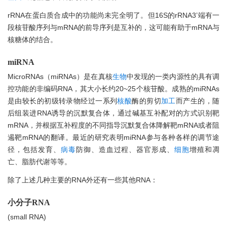
rRNA在蛋白质合成中的功能尚未完全明了。但16S的rRNA3’端有一
段核苷酸序列与mRNA的前导序列是互补的，这可能有助于mRNA与
核糖体的结合。
miRNA
MicroRNAs（miRNAs）是在真核
生物
中发现的一类内源性的具有调
控功能的非编码RNA，其大小长约20~25个核苷酸。成熟的miRNAs
是由较长的初级转录物经过一系列
核酸
酶的剪切
加工
而产生的，随
后组装进RNA诱导的沉默复合体，通过碱基互补配对的方式识别靶
mRNA，并根据互补程度的不同指导沉默复合体降解靶mRNA或者阻
遏靶mRNA的翻译。最近的研究表明miRNA参与各种各样的调节途
径，包括发育、
病毒
防御、造血过程、器官形成、
细胞
增殖和凋
亡、脂肪代谢等等。
除了上述几种主要的RNA外还有一些其他RNA：
小分子RNA
(small RNA)