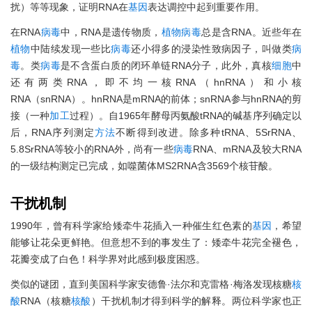
扰）等等现象，证明RNA在
基因
表达调控中起到重要作用。
在RNA
病毒
中，RNA是遗传物质，
植物
病毒
总是含RNA。近些年在
植物
中陆续发现一些比
病毒
还小得多的浸染性致病因子，叫做类
病
毒
。类
病毒
是不含蛋白质的闭环单链RNA分子，此外，真核
细胞
中
还有两类RNA，即不均一核RNA（hnRNA）和小核
RNA（snRNA）。hnRNA是mRNA的前体；snRNA参与hnRNA的剪
接（一种
加工
过程）。自1965年酵母丙氨酸tRNA的碱基序列确定以
后，RNA序列测定
方法
不断得到改进。除多种tRNA、5SrRNA、
5.8SrRNA等较小的RNA外，尚有一些
病毒
RNA、mRNA及较大RNA
的一级结构测定已完成，如噬菌体MS2RNA含3569个核苷酸。
干扰机制
1990年，曾有科学家给矮牵牛花插入一种催生红色素的
基因
，希望
能够让花朵更鲜艳。但意想不到的事发生了：矮牵牛花完全褪色，
花瓣变成了白色！科学界对此感到极度困惑。
类似的谜团，直到美国科学家安德鲁·法尔和克雷格·梅洛发现核糖
核
酸
RNA（核糖
核酸
）干扰机制才得到科学的解释。两位科学家也正