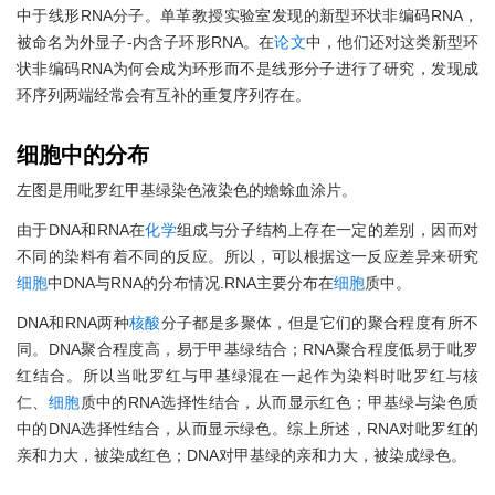
中于线形RNA分子。单革教授实验室发现的新型环状非编码RNA，
被命名为外显子-内含子环形RNA。在
论文
中，他们还对这类新型环
状非编码RNA为何会成为环形而不是线形分子进行了研究，发现成
环序列两端经常会有互补的重复序列存在。
细胞
中的分布
左图是用吡罗红甲基绿染色液染色的蟾蜍血涂片。
由于DNA和RNA在
化学
组成与分子结构上存在一定的差别，因而对
不同的染料有着不同的反应。所以，可以根据这一反应差异来研究
细胞
中DNA与RNA的分布情况.RNA主要分布在
细胞
质中。
DNA和RNA两种
核酸
分子都是多聚体，但是它们的聚合程度有所不
同。DNA聚合程度高，易于甲基绿结合；RNA聚合程度低易于吡罗
红结合。所以当吡罗红与甲基绿混在一起作为染料时吡罗红与核
仁、
细胞
质中的RNA选择性结合，从而显示红色；甲基绿与染色质
中的DNA选择性结合，从而显示绿色。综上所述，RNA对吡罗红的
亲和力大，被染成红色；DNA对甲基绿的亲和力大，被染成绿色。