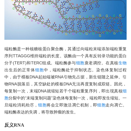
端粒酶是一种核糖核蛋白聚合酶，其通过向端粒末端添加端粒重复
序列TTAGGG维持端粒的长度。该酶由一个具有反转录功能的蛋白
分子(TERT)和TERC组成。端粒酶参与
细胞
衰老调控。在真核
生物
出生后的正常体
细胞
中，端粒酶处于抑制状态。染色体复制过程
中，由于模板DNA起始端被RNA引物先占据，新生链随之延伸。引
物RNA脱落后，其空缺处的模板DNA无法再度复制成双链。因此，
每复制一次，末端DNA就缩短若干个端粒重复序列，即出现真核
细
胞
分裂中的“末端复制问题”染色体每复制一次，端粒即发生缩短。一
旦端粒消耗殆尽，
细胞
将会立即激活凋亡机制，即
细胞
走向凋亡。
端粒酶表达的失调，将导致肿瘤的发生。
反义RNA