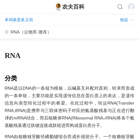
农夫百科
本词条是多义词
收起
☉
RNA（云物库·微库）
RNA
分类
RNA是以DNA的一条链为模板，以碱基互补配对原则，转录而形成
的一条单链，主要功能是实现遗传信息在蛋白质上的表达，是遗传
信息向表型转化过程中的桥梁。在此过程中，转运RNA(Transfer
RNA,tRNA)是携带与三联体密码子对应的氨基酸残基与正在进行翻
译的mRNA结合，而后核糖体RNA(Ribosomal RNA,rRNA)将各个氨
基酸残基通过肽键连接成肽链进而构成蛋白质分子。
RNA由核糖核苷酸经磷酯键缩合而成长链状分子。一个核糖核苷酸