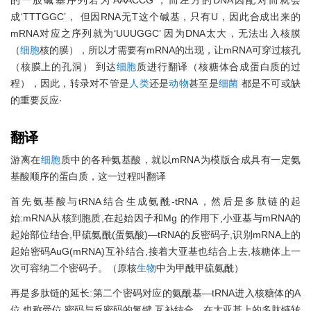
的一股碱基序列若为‘AAACCG’，而左方的DNA因配对而就会
成‘TTTGGC’， 但因RNA无T这个碱基，只有U，因此合成出来的
mRNA对应之序列就为‘UUUGGC’ 因为DNA太大，无法出入核膜
（
细胞
核的膜），所以才需要有mRNA的出现，让mRNA可穿过核孔
（核膜上的孔洞） 到达
细胞
质进行翻译（核糖体合成蛋白质的过
程），因此，转录对不管是
人类
还是
动物
甚至是
细菌
都是不可或缺
的重要反应‧
翻译
游离在
细胞
质中的各种氨基酸，就以mRNA为模版合成具有一定氨
基酸顺序的蛋白质，这一过程叫翻译
首先氨基酸与tRNA结合生成氨酰-tRNA，然后是多肽链的起
始:mRNA从核到胞质,在起始因子和Mg 的作用下,小亚基与mRNA的
起始部位结合,甲硫氨酰(蛋氨酸)—tRNA的反密码子,识别mRNA上的
起始密码AuG(mRNA)互补结合,接着大亚基也结合上去,核糖体上一
次可容纳二个密码子。（原核
生物
中为甲酰甲硫氨酰）
再是多肽链的延长:第二个密码对应的氨酰基—tRNA进入核糖体的A
位,也称受位,密码与反密码的氢键,互补结合。在大亚基上的多肽链转