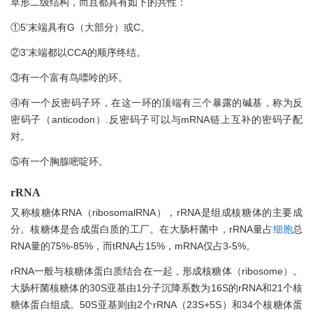
草形二级结构，而且都具有如下的共性：
①5’末端具有G（大部分）或C。
②3’末端都以CCA的顺序终结。
③有一个富有鸟嘌呤的环。
④有一个反密码子环，在这一环的顶端有三个暴露的碱基，称为反
密码子（anticodon）.反密码子可以与mRNA链上互补的密码子配
对。
⑤有一个胸腺嘧啶环。
rRNA
又称核糖体RNA（ribosomalRNA），rRNA是组成核糖体的主要成
分。核糖体是合成蛋白质的工厂。在大肠杆菌中，rRNA量占
细胞
总
RNA量的75%-85%，而tRNA占15%，mRNA仅占3-5%。
rRNA一般与核糖体蛋白质结合在一起，形成核糖体（ribosome）。
大肠杆菌核糖体的30S亚基由1分子沉降系数为16S的rRNA和21个核
糖体蛋白组成。50S亚基则由2个rRNA（23S+5S）和34个核糖体蛋