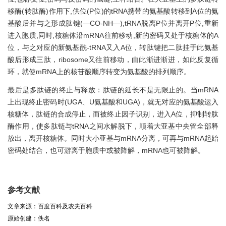
移酶(转肽酶)作用下,供位(P位)的tRNA携带的氨基酸转移到A位的氨
基酸后并与之形成肽键(—CO-NH—),tRNA脱离P位并离开P位,重新
进入胞质,同时,核糖体沿mRNA往前移动,新的密码又处于核糖体的A
位，与之对应的新氨基酰-tRNA又入A位，转肽键把二肽挂于此氨基
酸后形成三肽，ribosome又往前移动，由此渐进渐进，如此反复循
环，就使mRNA上的核苷酸顺序转变为氨基酸的排列顺序。
最后是多肽链的终止与释放：肽链的延长不是无限止的。当mRNA
上出现终止密码时(UGA、U氨基酸和UGA)，就无对应的氨基酸运入
核糖体，肽链的合成停止，而被终止因子识别，进入A位，抑制转肽
酶作用，使多肽链与tRNA之间水解脱下，顺着大亚基中央管全部释
放出，离开核糖体。同时大小亚基与mRNA分离，可再与mRNA起始
密码处结合，也可游离于胞质中或被降解，mRNA也可被降解。
参考文献
文章来源：百度百科及农夫百科
原始创建：佚名