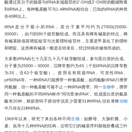
酸通过其分子的羧基与tRNA末端腺苷的2’-OH或3’-OH间的酯键附着
到tRNA上。每种氨基酸可与1-4种tRNA相结合，已知的tRNA的种类
在40种以上。
tRNA是分子最小的RNA，其分子量平均约为27000(25000-
30000），由70到90个核苷酸组成。而且具有稀有碱基的特点，稀
有碱基除假尿嘧啶核苷与次黄嘌呤核苷外，主要是甲基化了的嘌呤
和嘧啶。这类稀有碱基一般是在转录后，经过特殊的修饰而成的。
大多数tRNA由七十几至九十几个核苷酸组成，参与蛋白质的合成。
分子量为25000～30000，沉降常数约为4S（个别tRNA的沉降常数
为3S，含63个核苷酸）。曾用名有联接RNA、可溶性RNA、
pH5RNA等。一种tRNA只能携带一种氨基酸，如丙氨酸tRNA只携带
丙氨酸，但一种氨基酸可被不止一种tRNA携带。同一
生物
中，携带
同一种氨基酸的不同tRNA称作“同功受体tRNA”。组成蛋白质的氨基
酸有20种，根据密码子摆动学说至少需要31种tRNA,但在脊椎
动物
中只存在22种tRNA。
1969年以来，研究了来自各种不同
生物
：如酵母、大肠杆菌、小
麦、鼠等十几种tRNA的结构，证明它们的碱基序列都能折叠成三叶