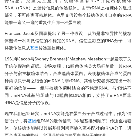
传信息。克里克注意到，核糖体含有RNA并提出核糖体
RNA（rRNA）是遗传信息的传递载体。由于rRNA是核糖体的组成
部分，不可能离开核糖体。克里克假设每个核糖体以其自身的rRNA
能够一遍又一遍的重复生产同一种蛋白质。
Francois Jacob及同事提出了另一种假设，认为是非特异性的核糖
体翻译一种叫做信使的不稳定的RNA。信使是独立的RNA分子，可
将遗传信息从
基因
传递至核糖体。
1961年Jacob与Sydney Brenner和Matthew Meselson一起发表了关
于信使假说的证据。实验发现，T2噬菌体感染大肠杆菌后，其RNA
分子与宿主核糖体结合，合成噬菌体蛋白。表明核糖体合成的蛋白
种类取决于与之结合的mRNA而非rRNA。其他研究者亦鉴定出一种
更好的信使——一组与核糖体瞬时结合的不稳定RNA。与rRNA不
同，mRNA碱基的组成与T2噬菌体DNA相似，支持了mRNA而非
rRNA是信息分子的假设。
现在我们已经证实，mRNA功能是在蛋白分子合成过程中，作为“信
使”分子，将
基因
组DNA的遗传信息（即碱基排列顺序）传递至核糖
体，使核糖体能够以其碱基排列顺序掺入互补配对的tRNA分子，进
而合成正确的肽链，实现遗传信息向蛋白质分子的转化。