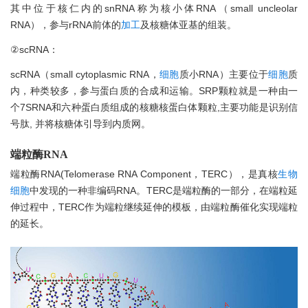
其中位于核仁内的snRNA称为核小体RNA（small uncleolar
RNA），参与rRNA前体的
加工
及核糖体亚基的组装。
②scRNA：
scRNA（small cytoplasmic RNA，
细胞
质小RNA）主要位于
细胞
质
内，种类较多，参与蛋白质的合成和运输。SRP颗粒就是一种由一
个7SRNA和六种蛋白质组成的核糖核蛋白体颗粒,主要功能是识别信
号肽, 并将核糖体引导到内质网。
端粒酶RNA
端粒酶RNA(Telomerase RNA Component，TERC），是真核
生物
细胞
中发现的一种非编码RNA。TERC是端粒酶的一部分，在端粒延
伸过程中，TERC作为端粒继续延伸的模板，由端粒酶催化实现端粒
的延长。