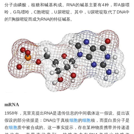
分子由磷酸，核糖和碱基构成。RNA的碱基主要有4种，即A腺嘌
呤，G鸟嘌呤，C胞嘧啶，U尿嘧啶。其中，U尿嘧啶取代了DNA中
的T胸腺嘧啶而成为RNA的特征碱基。
mRNA
1958年，克里克提出RNA是遗传信息的中间载体这一假设。提出该
假设的部分依据是：DNA位于真核
细胞
的
细胞
核，而蛋白质分子是
在
细胞
质中被合成的。这一事实提示，存在某种物质携带并传递遗