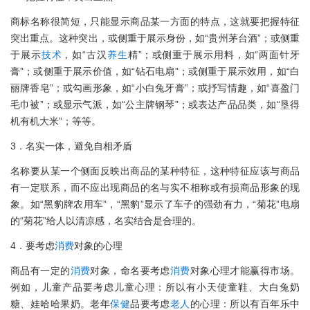
商标名称很简短，只能显示商品某一方面的特点，这就要把握特征
突出重点。这种突出，或侧重于展示身份，如“贵州茅台酒”；或侧重
于展示
技术
，如“古汉
养生
精”；或侧重于展示用料，如“两面针牙
膏”；或侧重于展示价值，如“钻石电扇”；或侧重于展示效用，如“白
丽牌香皂”；或勾画形象，如“小白兔牙膏”；或抒写情趣，如“喜盈门
毛巾被”；或显示气派，如“公主牌钢琴”；或表达产品品类，如“垦得
机有机大米”；等等。
3．名实一体，避免自相矛盾
名称要从某一个侧面反映出商品的某种特征，这种特征应该与商品
有一定联系，而不应出现商品的名与实不相称或有损商品形象的现
象。如“黑豹牌农用车”，“黑豹”显示了车子的强劲有力，“菊花”电扇
的“菊花”给人以清凉感，名实结合是合理的。
4．要考虑
消费
对象的心理
商品有一定的
消费
对象，命名要考虑
消费
对象心理才能赢得市场。
例如，儿童产品要考虑儿童心理：所以有小天使童鞋、大白兔奶
糖、娃哈哈果奶。老年
保健
品要考虑
老人
的心理：所以有百年乐中