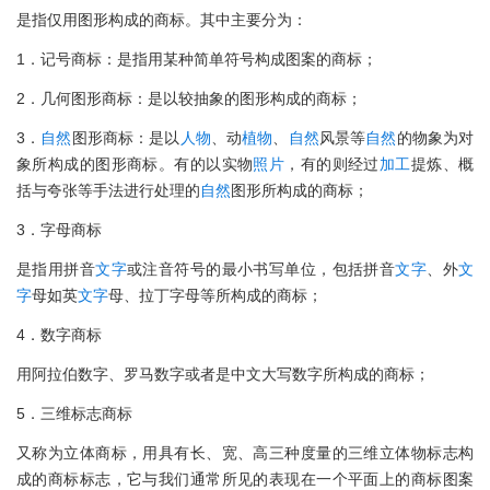
是指仅用图形构成的商标。其中主要分为：
1．记号商标：是指用某种简单符号构成图案的商标；
2．几何图形商标：是以较抽象的图形构成的商标；
3．
自然
图形商标：是以
人物
、动
植物
、
自然
风景等
自然
的物象为对
象所构成的图形商标。有的以实物
照片
，有的则经过
加工
提炼、概
括与夸张等手法进行处理的
自然
图形所构成的商标；
3．字母商标
是指用拼音
文字
或注音符号的最小书写单位，包括拼音
文字
、外
文
字
母如英
文字
母、拉丁字母等所构成的商标；
4．数字商标
用阿拉伯数字、罗马数字或者是中文大写数字所构成的商标；
5．三维标志商标
又称为立体商标，用具有长、宽、高三种度量的三维立体物标志构
成的商标标志，它与我们通常所见的表现在一个平面上的商标图案