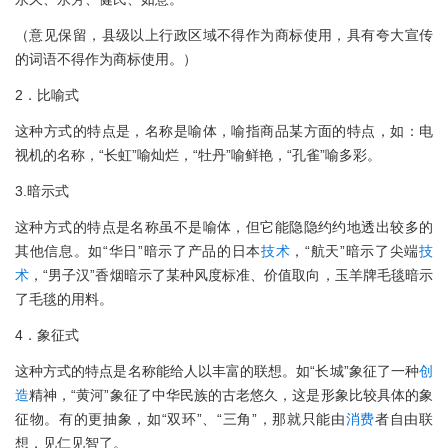
（意见保留，县级以上行政区域不得作为商标使用，具有夸大宣传
的词语不得作为商标使用。）
2．比喻式
这种方式的特点是，名称是喻体，喻指商品某方面的特点，如：电
视机的名称，“长虹”喻灿烂，“牡丹”喻鲜艳，“孔雀”喻多彩。
3.暗示式
这种方式的特点是名称虽不是喻体，但它能隐隐约约地透出较多的
其他信息。如“华日”暗示了产品的日本
技术
，“航天”暗示了尖端
技
术
，“男子汉”香烟暗示了某种风度标准、价值取向，玉羊牌毛毯暗示
了毛毯的用料。
4．象征式
这种方式的特点是名称能给人以丰富的联想。如“长城”象征了一种
创
造
精神，“黄河”象征了中华民族的古老悠久，这是形象比较具体的象
征物。有的更抽象，如“双环”、“三角”，那就只能由
消费
者自由联
想，见仁见智了。