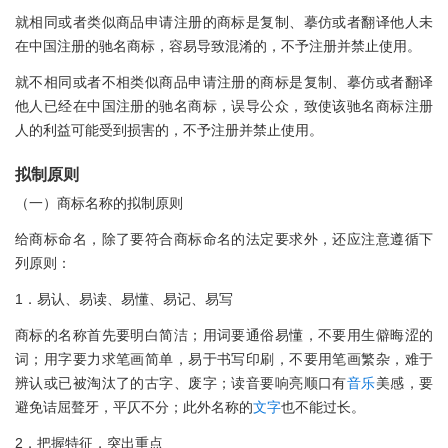
就相同或者类似商品申请注册的商标是复制、摹仿或者翻译他人未
在中国注册的驰名商标，容易导致混淆的，不予注册并禁止使用。
就不相同或者不相类似商品申请注册的商标是复制、摹仿或者翻译
他人已经在中国注册的驰名商标，误导公众，致使该驰名商标注册
人的利益可能受到损害的，不予注册并禁止使用。
拟制原则
（一）商标名称的拟制原则
给商标命名，除了要符合商标命名的法定要求外，还应注意遵循下
列原则：
1．易认、易读、易懂、易记、易写
商标的名称首先要明白简洁；用词要通俗易懂，不要用生僻晦涩的
词；用字要力求笔画简单，易于书写印刷，不要用笔画繁杂，难于
辨认或已被淘汰了的古字、废字；读音要响亮顺口有
音乐
美感，要
避免诘屈聱牙，平仄不分；此外名称的
文字
也不能过长。
2．把握特征，突出重点