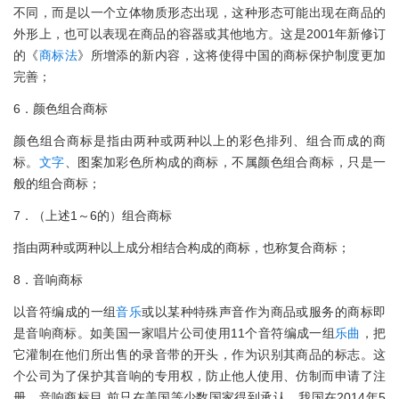
不同，而是以一个立体物质形态出现，这种形态可能出现在商品的
外形上，也可以表现在商品的容器或其他地方。这是2001年新修订
的《
商标法
》所增添的新内容，这将使得中国的商标保护制度更加
完善；
6．颜色组合商标
颜色组合商标是指由两种或两种以上的彩色排列、组合而成的商
标。
文字
、图案加彩色所构成的商标，不属颜色组合商标，只是一
般的组合商标；
7．（上述1～6的）组合商标
指由两种或两种以上成分相结合构成的商标，也称复合商标；
8．音响商标
以音符编成的一组
音乐
或以某种特殊声音作为商品或服务的商标即
是音响商标。如美国一家唱片公司使用11个音符编成一组
乐曲
，把
它灌制在他们所出售的录音带的开头，作为识别其商品的标志。这
个公司为了保护其音响的专用权，防止他人使用、仿制而申请了注
册。音响商标目 前只在美国等少数国家得到承认，我国在2014年5