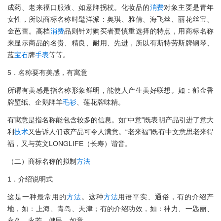
成药、老来福口服液、如意牌拐杖。化妆品的
消费
对象主要是青年
女性，所以商标名称时髦洋派：奥琪、雅倩、海飞丝、丽花丝宝、
金芭蕾。高档
消费
品则针对购买者要慎重选择的特点，用商标名称
来显示商品的名贵、精良、耐用、先进，所以有斯特劳斯牌钢琴、
蓝
宝石
牌
手表
等等。
5．名称要有美感，有寓意
所谓有美感是指名称形象鲜明，能使人产生美好联想。如：郁金香
牌壁纸、企鹅牌羊
毛衫
、莲花牌味精。
有寓意是指名称能包含较多的信息。如“中意”既表明产品引进了意大
利
技术
又告诉人们该产品可令人满意。“老来福”既有中文意思老来得
福，又与英文LONGLIFE（长寿）谐音。
（二）商标名称的拟制
方法
1．介绍说明式
这是一种最常用的
方法
。这种
方法
用语平实、通俗，有的介绍产
地，如：上海、青岛、天津；有的介绍功效，如：神力、一匙丽、
永久、永芳、健民、如意。