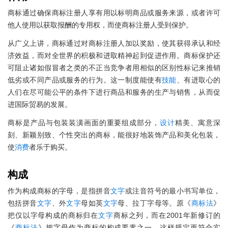
商标通过确保商标注册人享有用以标明商品或服务来源，或者许可
他人使用以获取报酬的专用权，而使商标注册人受到保护。
从广义上讲，商标通过对商标注册人加以奖励，使其获得承认和经
济效益，而对全世界的积极和进取精神起到促进作用。商标保护还
可阻止诸如假冒者之类的不正当竞争者用相似的区别性标记来推销
低劣或不同产品或服务的行为。这一制度能使有
技能
、有进取心的
人们在尽可能公平的条件下进行商品和服务的生产与销售，从而促
进国际贸易的发展。
商标是产品与包装装潢画面的重要组成部分，
设计
精美、寓意深
刻、新颖别致、个性突出的商标，能很好地装饰产品和美化包装，
使
消费
者乐于购买。
构成
作为构成商标的字母，是指拼音
文字
或注音符号的最小书写单位，
包括拼音
文字
、外
文字
母如英
文字
母、拉丁字母等。原《
商标法
》
把仅以字母构成的商标归在
文字
商标之列，而在2001年新修订的
《
商标法
》把字母作为商标的构成要素之一，这样规定更符合实