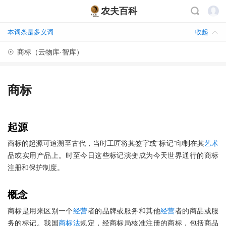
农夫百科
本词条是多义词
收起
☉
商标（云物库·智库）
商标
起源
商标的起源可追溯至古代，当时工匠将其签字或“标记”印制在其
艺术
品或实用产品上。时至今日这些标记演变成为今天世界通行的商标
注册和保护制度。
概念
商标是用来区别一个
经营
者的品牌或服务和其他
经营
者的商品或服
务的标记。我国
商标法
规定，经商标局核准注册的商标，包括商品