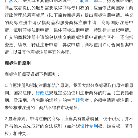
自然
人、法人或者其他组织对其生产、
制造
、
加工
、拣选或经销的
商品或者提供的服务需要取得商标专用权的，应当依法向国家工商
行政管理总局商标局（以下简称商标局）提出商标注册申请。狭义
的商标注册申请仅指商品和服务商标注册申请、商标国际注册申
请、证明商标注册申请、集体商标注册申请、特殊标志登记申请。
广义的商标注册申请除包括狭义的商标注册申请的内容外，还包括
变更、续展、转让注册申请，异议申请，商标使用许可合同备案申
请，以及其他商标注册事宜的办理。
商标注册原则
商标注册需要遵循下列原则：
1.自愿注册和强制注册相结合原则。我国大部分商标采取自愿注册原
则。国家法律、
行政法
规规定必须使用注册商标的商品（主要指卷
烟、雪茄烟、有包装的烟丝）的生产
经营
者，必须申请商标注册，
未经核准注册的，商品不得在市场销售。
2.显著原则。申请注册的商标，应当具有显著特征，便于识别，并不
得与他人在先取得的合法权利（如外观
设计
专利
权、姓名权、著作
权）相冲突。