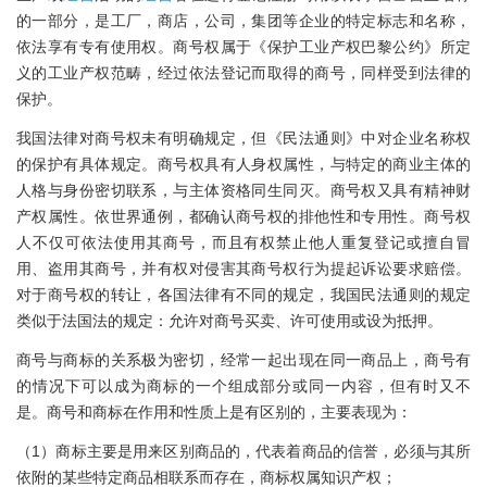
的一部分，是工厂，商店，公司，集团等企业的特定标志和名称，
依法享有专有使用权。商号权属于《保护工业产权巴黎公约》所定
义的工业产权范畴，经过依法登记而取得的商号，同样受到法律的
保护。
我国法律对商号权未有明确规定，但《民法通则》中对企业名称权
的保护有具体规定。商号权具有人身权属性，与特定的商业主体的
人格与身份密切联系，与主体资格同生同灭。商号权又具有精神财
产权属性。依世界通例，都确认商号权的排他性和专用性。商号权
人不仅可依法使用其商号，而且有权禁止他人重复登记或擅自冒
用、盗用其商号，并有权对侵害其商号权行为提起诉讼要求赔偿。
对于商号权的转让，各国法律有不同的规定，我国民法通则的规定
类似于法国法的规定：允许对商号买卖、许可使用或设为抵押。
商号与商标的关系极为密切，经常一起出现在同一商品上，商号有
的情况下可以成为商标的一个组成部分或同一内容，但有时又不
是。商号和商标在作用和性质上是有区别的，主要表现为：
（1）商标主要是用来区别商品的，代表着商品的信誉，必须与其所
依附的某些特定商品相联系而存在，商标权属知识产权；