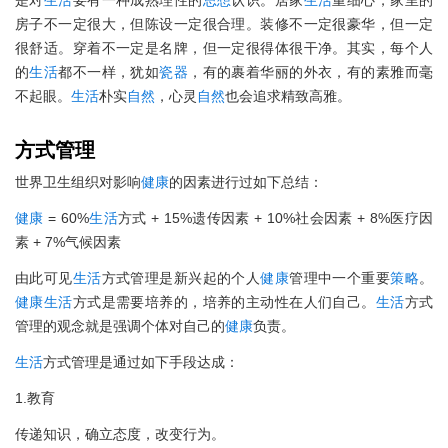
房子不一定很大，但陈设一定很合理。装修不一定很豪华，但一定
很舒适。穿着不一定是名牌，但一定很得体很干净。其实，每个人
的
生活
都不一样，犹如
瓷器
，有的裹着华丽的外衣，有的素雅而毫
不起眼。
生活
朴实
自然
，心灵
自然
也会追求精致高雅。
方式管理
世界卫生组织对影响
健康
的因素进行过如下总结：
健康
= 60%
生活
方式 + 15%遗传因素 + 10%社会因素 + 8%医疗因
素 + 7%气候因素
由此可见
生活
方式管理是新兴起的个人
健康
管理中一个重要
策略
。
健康
生活
方式是需要培养的，培养的主动性在人们自己。
生活
方式
管理的观念就是强调个体对自己的
健康
负责。
生活
方式管理是通过如下手段达成：
1.教育
传递知识，确立态度，改变行为。