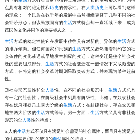
约下的
生活
方式有着自身的独特发展规律，它的活动形式和行为特
点具有相对的稳定性和
历史
的传承性。在
人类
历史
上可以看到这样
的现象：一个民族在数千年的发展中虽然相继更替了几种不同的社
会经济形态，但该民族固有的
生活
方式特点却一直延续下来，成为
该民族文化共同体的重要标志之一。
生活
方式的稳定性使它在发展中往往具有对新的、异体的
生活
方式
的排斥倾向。但任何国家和民族的
生活
方式又必然随着制约它的社
会条件的变化或迟或早地发生相应的变迁，这种变迁是整个社会变
迁的重要组成部分。
生活
方式的社会变迁在一般情况下采取渐变的
方式，在特定的社会变革时期则采取突破方式，并表现为某种超前
性。
③社会形态属性和全
人类
性。在不同的社会形态中，
生活
方式总具
有一定的社会性，在阶级社会中则具有阶级性。比如，在奴隶社会
存在奴隶和奴隶主两大阶级的
生活
方式；在封建社会，存在农民和
地主两大阶级的
生活
方式等等。另一方面，
生活
方式又具有非社会
形态的全
人类
性的特点；
a.人的
生活
方式不仅具有满足社会需要的社会属性，而且具有满足人
的生存需要和种的繁衍的
自然
属性的特点；