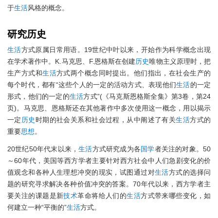
于
生活
风格的概念。
研究
历史
生活
方式原属日常用语。19世纪中叶以来，开始作为科学概念出现
在学术著作中。K.马克思、F.恩格斯在创建
历史
唯物主义原理时，把
生产方式和
生活
方式两个概念同时提出。他们指出，在社会生产的
每个时代，都有“这些个人的一定的活动方式、表现他们
生活
的一定
形式，他们的一定的
生活
方式”(《马克斯恩格斯全集》第3卷，第24
页)。马克思、恩格斯还在其他著作中多次使用这一概念，用以揭示
一定
历史
时期的社会关系和社会过程，从中阐述了有关
生活
方式的
重要
思想
。
20世纪50年代末以来，
生活
方式研究成为各
国学
者关注的对象。50
～60年代，美国等西方学者主要针对西方社会中人们急剧变化的价
值观念和各种人生理想冲突的现实，试图通过对
生活
方式的选择问
题的研究寻求解决各种价值冲突的答案。70年代以来，西方学者主
要关注的课题是新
技术
革命将给人们的
生活
方式带来哪些变化，如
何建立一种“平衡的”
生活
方式。