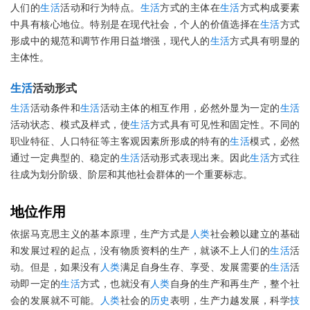
人们的
生活
活动和行为特点。
生活
方式的主体在
生活
方式构成要素
中具有核心地位。特别是在现代社会，个人的价值选择在
生活
方式
形成中的规范和调节作用日益增强，现代人的
生活
方式具有明显的
主体性。
生活
活动形式
生活
活动条件和
生活
活动主体的相互作用，必然外显为一定的
生活
活动状态、模式及样式，使
生活
方式具有可见性和固定性。不同的
职业特征、人口特征等主客观因素所形成的特有的
生活
模式，必然
通过一定典型的、稳定的
生活
活动形式表现出来。因此
生活
方式往
往成为划分阶级、阶层和其他社会群体的一个重要标志。
地位作用
依据马克思主义的基本原理，生产方式是
人类
社会赖以建立的基础
和发展过程的起点，没有物质资料的生产，就谈不上人们的
生活
活
动。但是，如果没有
人类
满足自身生存、享受、发展需要的
生活
活
动即一定的
生活
方式，也就没有
人类
自身的生产和再生产，整个社
会的发展就不可能。
人类
社会的
历史
表明，生产力越发展，科学
技