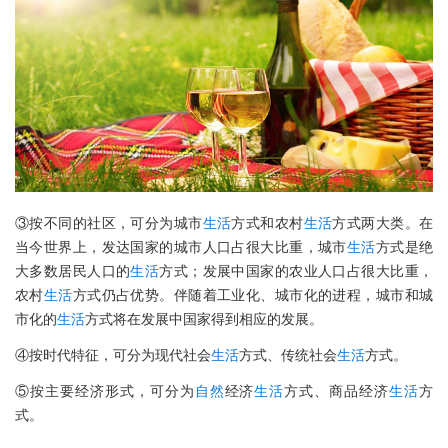
③按不同的社区，可分为城市
生活
方式和农村
生活
方式两大类。在
当今世界上，发达国家的城市人口占很大比重，城市
生活
方式是绝
大多数居民人口的
生活
方式；发展中国家的农业人口占很大比重，
农村
生活
方式仍占优势。伴随着工业化、城市化的进程，城市和城
市化的
生活
方式将在发展中国家得到相应的发展。
④按时代特征，可分为现代社会
生活
方式、传统社会
生活
方式。
⑤按主要经济形式，可分为
自然
经济
生活
方式、商品经济
生活
方
式。