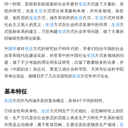
同一时期，苏联和东欧国家的社会学家对
生活
方式做了大量的、系
统的研究，涉及
生活
方式理论体系建构本身，并对各领域、各阶
级、各阶层的
生活
方式，城市和农村的
生活
方式，
生活
方式对培养
社会主义新人的意义，
生活
方式在社会经济发展中的作用，
生活
方
式指标体系的建立，乃至构建
生活
方式社会学等问题，做了大量的
经验研究和理论探索。
中
国学
者对
生活
方式的研究始于80年代初，学者们结合中国的社会
改革和现代化建设实际，对变革中的中国社会
生活
方式各领域的问
题，做了不少有益的理论和实证研究，出版了数量较多的论著，并
由《中国妇女》杂志社、黑龙江省社会科学院、天津市社会科学院
等单位发起，相继召开了几次全国性的
生活
方式学术讨论会。
基本特征
生活
方式作为内涵丰富的复杂概念，具有4个不同的特性。
①综合性和具体性。
生活
方式同生产方式相比，在范畴特性上的区
别：生产方式是在社会形态的层面上表述生产力和生产关系的相互
作用及运动规律，属于客体范畴，主要涉及的是物质生产领域；
生