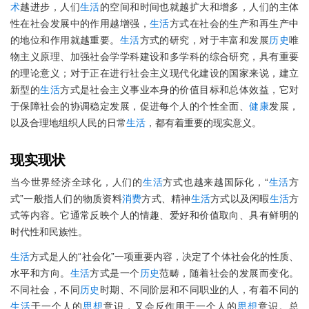
术
越进步，人们
生活
的空间和时间也就越扩大和增多，人们的主体
性在社会发展中的作用越增强，
生活
方式在社会的生产和再生产中
的地位和作用就越重要。
生活
方式的研究，对于丰富和发展
历史
唯
物主义原理、加强社会学学科建设和多学科的综合研究，具有重要
的理论意义；对于正在进行社会主义现代化建设的国家来说，建立
新型的
生活
方式是社会主义事业本身的价值目标和总体效益，它对
于保障社会的协调稳定发展，促进每个人的个性全面、
健康
发展，
以及合理地组织人民的日常
生活
，都有着重要的现实意义。
现实现状
当今世界经济全球化，人们的
生活
方式也越来越国际化，“
生活
方
式”一般指人们的物质资料
消费
方式、精神
生活
方式以及闲暇
生活
方
式等内容。它通常反映个人的情趣、爱好和价值取向、具有鲜明的
时代性和民族性。
生活
方式是人的“社会化”一项重要内容，决定了个体社会化的性质、
水平和方向。
生活
方式是一个
历史
范畴，随着社会的发展而变化。
不同社会，不同
历史
时期、不同阶层和不同职业的人，有着不同的
生活
于一个人的
思想
意识，又会反作用于一个人的
思想
意识。总