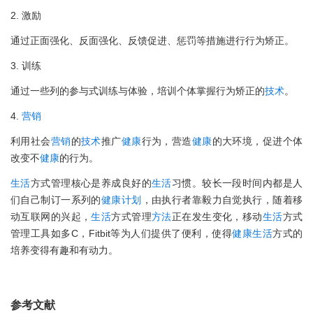
2. 激励
通过正面强化、反面强化、反馈促进、惩罚等措施进行行为矫正。
3. 训练
通过一些列的参与式训练与体验，培训个体掌握行为矫正的
技术
。
4.
营销
利用社会
营销
的
技术
推广
健康
行为，营造
健康
的大环境，促进个体
改变不
健康
的行为。
生活
方式管理核心是养成良好的
生活
习惯。较长一段时间内都是人
们自己制订一系列的
健康
计划
，由执行者靠毅力自觉执行，随着移
动互联网的兴起，
生活
方式管理
方法
正在发生变化，移动
生活
方式
管理工具如多C，Fitbit等为人们提供了便利，使得
健康
生活
方式的
培养变得有趣和有动力。
参考文献