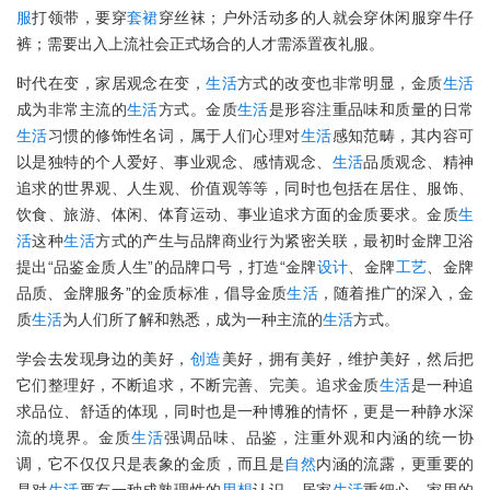
服
打领带，要穿
套裙
穿丝袜；户外活动多的人就会穿休闲服穿牛仔
裤；需要出入上流社会正式场合的人才需添置夜礼服。
时代在变，家居观念在变，
生活
方式的改变也非常明显，金质
生活
成为非常主流的
生活
方式。金质
生活
是形容注重品味和质量的日常
生活
习惯的修饰性名词，属于人们心理对
生活
感知范畴，其内容可
以是独特的个人爱好、事业观念、感情观念、
生活
品质观念、精神
追求的世界观、人生观、价值观等等，同时也包括在居住、服饰、
饮食、旅游、体闲、体育运动、事业追求方面的金质要求。金质
生
活
这种
生活
方式的产生与品牌商业行为紧密关联，最初时金牌卫浴
提出“品鉴金质人生”的品牌口号，打造“金牌
设计
、金牌
工艺
、金牌
品质、金牌服务”的金质标准，倡导金质
生活
，随着推广的深入，金
质
生活
为人们所了解和熟悉，成为一种主流的
生活
方式。
学会去发现身边的美好，
创造
美好，拥有美好，维护美好，然后把
它们整理好，不断追求，不断完善、完美。追求金质
生活
是一种追
求品位、舒适的体现，同时也是一种博雅的情怀，更是一种静水深
流的境界。金质
生活
强调品味、品鉴，注重外观和内涵的统一协
调，它不仅仅只是表象的金质，而且是
自然
内涵的流露，更重要的
是对
生活
要有一种成熟理性的
思想
认识。居家
生活
重细心，家里的