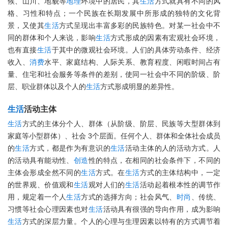
候、山川、地貌等
地理
环境中的居民，其
生活
方式就具有不同的风
格、习性和特点；一个民族在长期发展中所形成的独特的文化背
景，又使其
生活
方式呈现出丰富多彩的民族特色。对某一社会中不
同的群体和个人来说，影响
生活
方式形成的因素有宏观社会环境，
也有直接
生活
于其中的微观社会环境。人们的具体劳动条件、经济
收入、
消费
水平、家庭结构、人际关系、教育程度、闲暇时间占有
量、住宅和社会服务等条件的差别，使同一社会中不同的阶级、阶
层、职业群体以及个人的
生活
方式形成明显的差异性。
生活
活动主体
生活
方式的主体分个人、群体（从阶级、阶层、民族等大型群体到
家庭等小型群体）、社会 3个层面。任何个人、群体和全体社会成员
的
生活
方式，都是作为有意识的
生活
活动主体的人的活动方式。人
的活动具有能动性、
创造
性的特点，在相同的社会条件下，不同的
主体会形成全然不同的
生活
方式。在
生活
方式的主体结构中，一定
的世界观、价值观和
生活
观对人们的
生活
活动起着根本性的调节作
用，规定着一个人
生活
方式的选择方向；社会风气、
时尚
、传统、
习惯等社会心理因素也对
生活
活动具有很强的导向作用，成为影响
生活
方式的深层力量。个人的心理与生理因素以特有的方式调节着