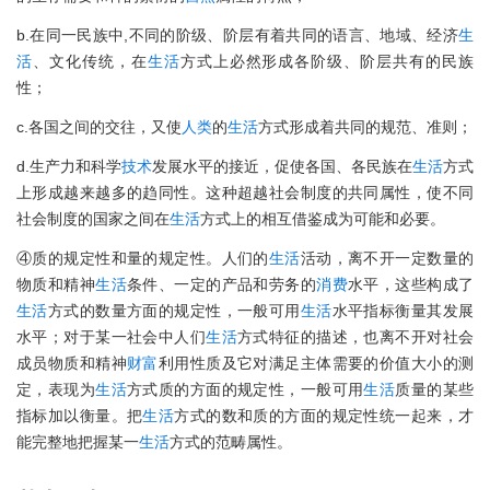
b.在同一民族中,不同的阶级、阶层有着共同的语言、地域、经济
生
活
、文化传统，在
生活
方式上必然形成各阶级、阶层共有的民族
性；
c.各国之间的交往，又使
人类
的
生活
方式形成着共同的规范、准则；
d.生产力和科学
技术
发展水平的接近，促使各国、各民族在
生活
方式
上形成越来越多的趋同性。这种超越社会制度的共同属性，使不同
社会制度的国家之间在
生活
方式上的相互借鉴成为可能和必要。
④质的规定性和量的规定性。人们的
生活
活动，离不开一定数量的
物质和精神
生活
条件、一定的产品和劳务的
消费
水平，这些构成了
生活
方式的数量方面的规定性，一般可用
生活
水平指标衡量其发展
水平；对于某一社会中人们
生活
方式特征的描述，也离不开对社会
成员物质和精神
财富
利用性质及它对满足主体需要的价值大小的测
定，表现为
生活
方式质的方面的规定性，一般可用
生活
质量的某些
指标加以衡量。把
生活
方式的数和质的方面的规定性统一起来，才
能完整地把握某一
生活
方式的范畴属性。