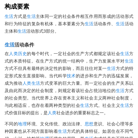
构成要素
生活
方式是
生活
主体同一定的社会条件相互作用而形成的活动形式
和行为特征的复杂有机体，基本要素分为
生活
活动条件、
生活
活动
主体和
生活
活动形式3部分。
生活
活动条件
在
人类
历史
的每个时代，一定社会的生产方式都规定该社会
生活
方
式的本质特征。在生产方式的统一结构中，生产力发展水平对
生活
方式不但具有最终的决定性的影响，而且往往对某一
生活
方式的特
定形式发生直接影响。当代科学
技术
的进步和生产力的迅猛发展，
成为推动
人类
生活
方式变革的巨大力量。而一定社会的生产关系以
及由此而决定的社会制度，则规定着该社会占统治地位的
生活
方式
的社会类型。当代世界上存在资本主义和社会主义两种社会制度，
与此相适应，也存在着两种类型的社会
生活
方式。社会主义
生活
方
式价值目标的提出，是
人类
社会进步的重要标志之一。
不同的
地理
环境、文化传统、政治法律、
思想
意识、社会心理等多
种因素也从不同方面影响着
生活
方式的具体特征。如居住在不同气