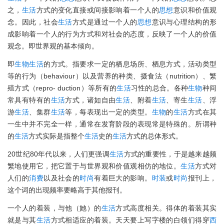
之，
生活
方式的变化直接或间接影响着一个人的
思想
意识和价值观
念。因此，社会
生活
方式是通过一个人的
思想
意识与心理结构的形
成影响着一个人的行为方式和对社会的态度，反映了一个人的价值
观念。即世界观的基本倾向。
即
生物
生活
的方式。指要求一定的栖息场所、栖息方式，活动类型
等的行为（behaviour）以及营养的种类、摄食法（nutrition）、繁
殖方式（repro- duction）等所有的
生活
习性的总合。各种
生物
种间
常具有特有的
生活
方式，诸如自由
生活
、附着
生活
、寄生
生活
、浮
游
生活
、集群
生活
等，每表现出一定的类型。
生物
的
生活
方式在其
一生中并不完全一样，通常在发育阶段的表现常是特殊的。所谓种
的
生活
方式实际是指整个
生活
史的
生活
方式的总体形式。
20世纪80年代以来，人们更强调
生活
方式的重要性，于是越来越频
繁地使用它，把它置于与世界观和价值观相仿的地位。
生活
方式对
人们的
消费
以及社会的
时尚
有着巨大的影响。
时装
或
时尚
报刊上，
这个词的出现频率要略高于其他报刊。
一个人的着装，与他（她）的
生活
方式高度相关。得体的着装其实
就是与其
生活
方式相适应的着装。天天要上写字楼的白领们得穿
西