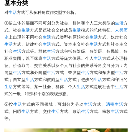
基本分类
对
生活
方式可从多种角度作类型学分析。
①按主体的层面不同可划分为社会、群体和个人三大类型的
生活
方
式。社会
生活
方式是该社会全体成员
生活
模式的总体特征。
人类
历
史
上出现的不同社会
生活
方式类型有原始社会
生活
方式、奴隶社会
生活
方式、封建社会
生活
方式、资本主义社会
生活
方式和社会主义
社会
生活
方式等。群体
生活
方式包括各阶级、各阶层、各民族、各
职业集团，以至家庭
生活
方式等庞大体系。个人
生活
方式从心理特
征、价值取向、交往关系以及个人与社会的关系等角度可分为：内
向型
生活
方式和外向型
生活
方式；奋发型
生活
方式和颓废型
生活
方
式；自立型
生活
方式和依附型
生活
方式；进步的
生活
方式和守旧的
生活
方式等等。某一社会、群体、个人
生活
方式是该社会中
生活
方
式的一般、特殊和个别的表现形态。
②按
生活
方式的不同领域，可划分为劳动
生活
方式、
消费
生活
方
式、闲暇
生活
方式、交往
生活
方式、政治
生活
方式、宗教
生活
方式
等。