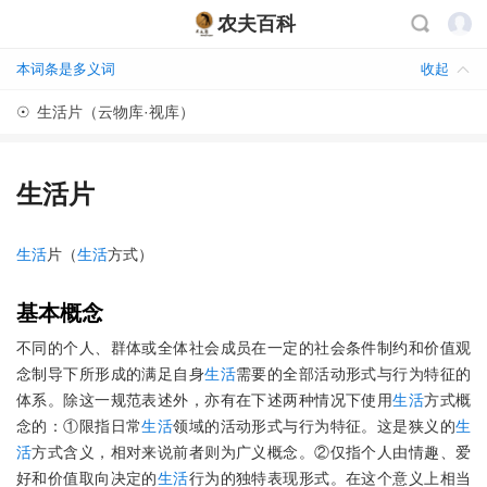
农夫百科
本词条是多义词
收起
☉
生活片（云物库·视库）
生活片
生活
片（
生活
方式）
基本概念
不同的个人、群体或全体社会成员在一定的社会条件制约和价值观
念制导下所形成的满足自身
生活
需要的全部活动形式与行为特征的
体系。除这一规范表述外，亦有在下述两种情况下使用
生活
方式概
念的：①限指日常
生活
领域的活动形式与行为特征。这是狭义的
生
活
方式含义，相对来说前者则为广义概念。②仅指个人由情趣、爱
好和价值取向决定的
生活
行为的独特表现形式。在这个意义上相当