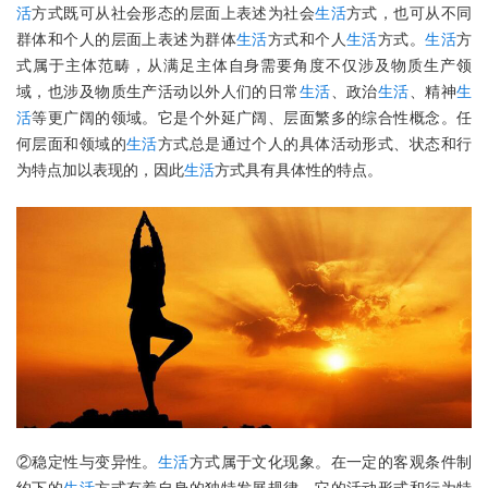
活
方式既可从社会形态的层面上表述为社会
生活
方式，也可从不同
群体和个人的层面上表述为群体
生活
方式和个人
生活
方式。
生活
方
式属于主体范畴，从满足主体自身需要角度不仅涉及物质生产领
域，也涉及物质生产活动以外人们的日常
生活
、政治
生活
、精神
生
活
等更广阔的领域。它是个外延广阔、层面繁多的综合性概念。任
何层面和领域的
生活
方式总是通过个人的具体活动形式、状态和行
为特点加以表现的，因此
生活
方式具有具体性的特点。
②稳定性与变异性。
生活
方式属于文化现象。在一定的客观条件制