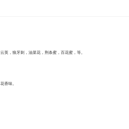
紫云英，狼牙刺，油菜花，荆条蜜，百花蜜，等。
的花香味。