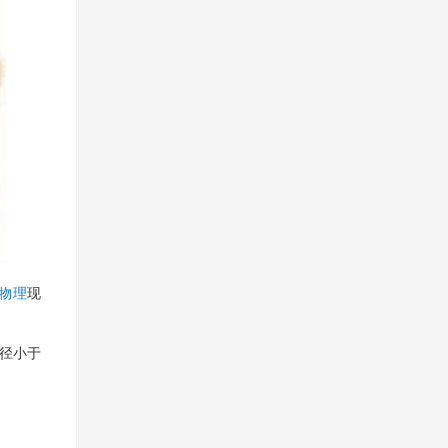
物理
现
径小于