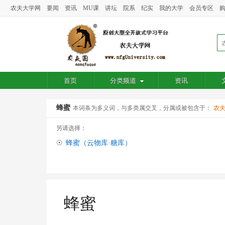
农夫大学网
要闻
资讯
MU课
讲坛
院系
纪实
我的大学
会员专区
首页
分类频道
资讯
蜂蜜
本词条为多义词，与多类属交叉，分属或被包含于：
农
另请选择：
☉
蜂蜜（云物库·糖库）
蜂蜜