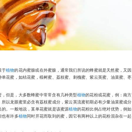
源于
植物
的花内蜜腺或在外蜜腺，通常我们所说的蜂蜜就是天然蜜，又因
种单花蜜，如桔花蜜，椴树蜜、荔枝蜜、刺槐蜜、紫云英蜜、油菜蜜、枣
蜜，但是，大多数蜂蜜中常常含有几种类型
植物
的花粉或花蜜，例：南方
，所以龙眼蜜里必含有荔枝蜜成分，紫云英流蜜初期必有少量油菜蜜成分
名的。一般地说，某单花蜜就是该蜜源
植物
的花粉比例占绝对优势，例如
但也有许多
植物
同时开花而取到的蜜，因它有两种以上的花粉混杂在一起