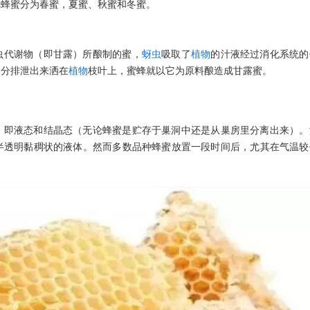
把蜂蜜分为春蜜，夏蜜、秋蜜和冬蜜。
虫代谢物（即甘露）所酿制的蜜，
蚜虫
吸取了
植物
的汁液经过消化系统的
水分排泄出来洒在
植物
枝叶上，蜜蜂就以它为原料酿造成甘露蜜。
，即液态和结晶态（无论蜂蜜是贮存于巢洞中还是从巢房里分离出来）。
半透明黏稠状的液体。然而多数品种蜂蜜放置一段时间后，尤其在气温较