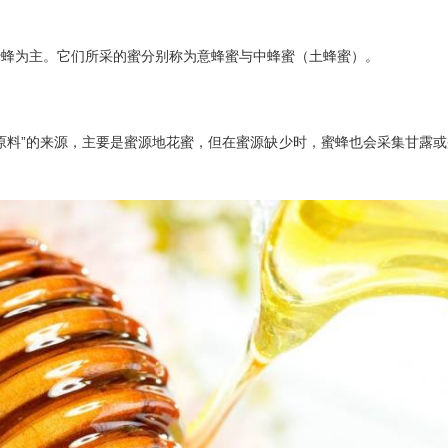
蜜蜂为主。它们所采的蜜分别称为意蜂蜜与中蜂蜜（土蜂蜜）。
原料”的来源，主要是蜜源地花蜜，但在蜜源缺少时，蜜蜂也会采集甘露或