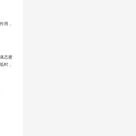
作用，
液态蜜
低时，