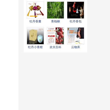
牡丹香囊
青钱柳
牡丹香包
牡丹小青柑
农夫百科
云物库