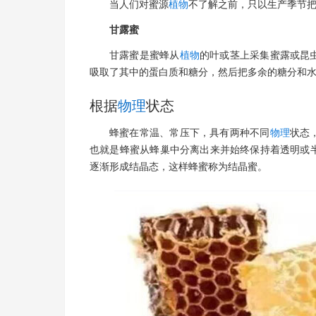
当人们对蜜源
植物
不了解之前，只以生产季节
甘露蜜
甘露蜜是蜜蜂从
植物
的叶或茎上采集蜜露或昆
吸取了其中的蛋白质和糖分，然后把多余的糖分和
根据
物理
状态
蜂蜜在常温、常压下，具有两种不同
物理
状态
也就是蜂蜜从蜂巢中分离出来并始终保持着透明或
逐渐形成结晶态，这样蜂蜜称为结晶蜜。