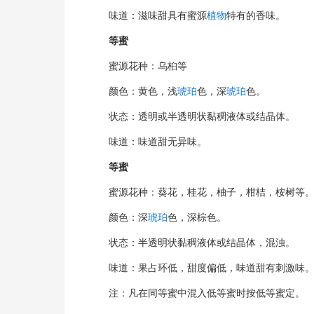
味道：滋味甜具有蜜源
植物
特有的香味。
等蜜
蜜源花种：乌桕等
颜色：黄色，浅
琥珀
色，深
琥珀
色。
状态：透明或半透明状黏稠液体或结晶体。
味道：味道甜无异味。
等蜜
蜜源花种：葵花，桂花，柚子，柑桔，桉树等
颜色：深
琥珀
色，深棕色。
状态：半透明状黏稠液体或结晶体，混浊。
味道：果占环低，甜度偏低，味道甜有刺激味
注：凡在同等蜜中混入低等蜜时按低等蜜定。