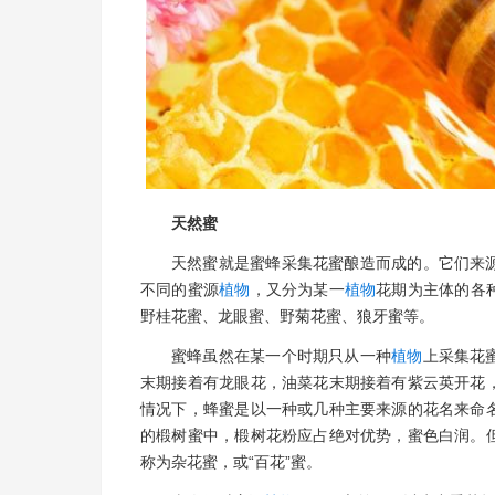
天然蜜
天然蜜就是蜜蜂采集花蜜酿造而成的。它们来
不同的蜜源
植物
，又分为某一
植物
花期为主体的各
野桂花蜜、龙眼蜜、野菊花蜜、狼牙蜜等。
蜜蜂虽然在某一个时期只从一种
植物
上采集花
末期接着有龙眼花，油菜花末期接着有紫云英开花
情况下，蜂蜜是以一种或几种主要来源的花名来命
的椴树蜜中，椴树花粉应占绝对优势，蜜色白润。
称为杂花蜜，或“百花”蜜。