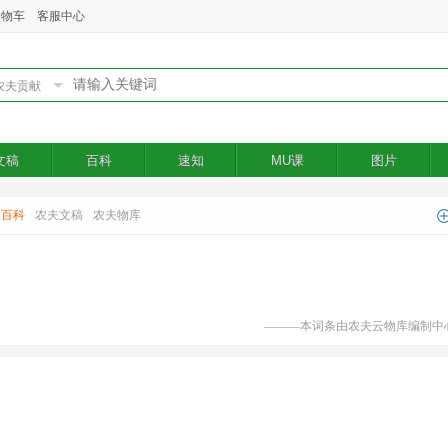
购物车
客服中心
文稿
百科
速知
MU课
图片
夫百科
农夫文稿
农夫物库
———本词条由农夫云物库编制中