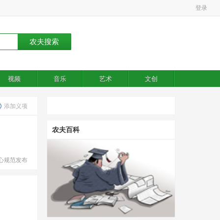
登录
视频
音乐
艺术
文创
添加义项
农夫百科
心规范发布