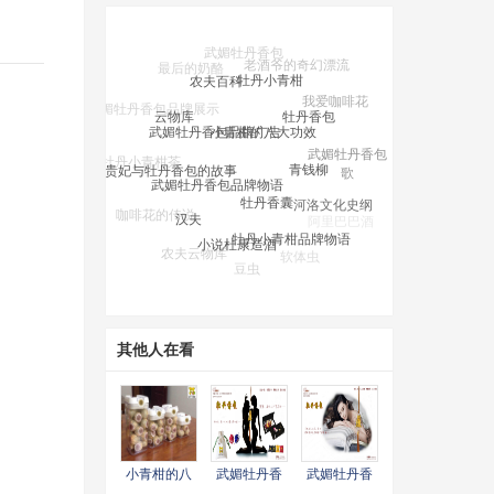
牡丹小青柑
农夫百科
牡丹香包
小青柑的八大功效
云物库
武媚牡丹香包品牌广告
我爱咖啡花
青钱柳
武媚牡丹香包
武媚牡丹香包品牌物语
杨贵妃与牡丹香包的故事
牡丹小青柑茶
歌
牡丹香囊
河洛文化史纲
汉夫
咖啡花的传说
牡丹小青柑品牌物语
小说杜康造酒
阿里巴巴酒
农夫云物库
软体虫
豆虫
牡丹香包，爱の信物
八卦
农夫国logo释义
其他人在看
小青柑的八
武媚牡丹香
武媚牡丹香
大功效
包品牌广告
包品牌物语