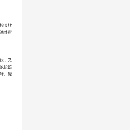
榨巢脾
油菜蜜
效，又
以按照
脾、灌