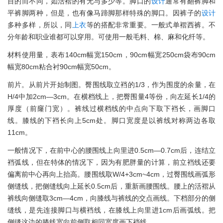
目的而不同，如活褶的有无与多少等。脚口的
设计
通常有翻裤脚和
平裤脚两种，但是，也有像马蹄脚那样特殊的脚口。因裤子的
设计
多种多样，所以，同
上衣
等的搭配非常重要。一般式单褶西裤。不
分年龄和职业谁都可以穿用。可使用一般毛料、棉、麻和化纤等。
材料使用量，表布140cm幅宽150cm，90cm幅宽250cm袋布90cm
幅宽80cm粘合衬90cm幅宽50cm。
前片。从前片开始制图。臀围线取立裆的1/3，作为围度的余量，在
H/4中加2cm—3cm。在横档线上，把臀围量4等份，向左延长1/4的
厚度（前窿门宽）。裤线过横档线的中点向下取下裆长，画脚口
线。膝线的下裆长向上5cm处。脚口宽度是以裤线对称两边各取
11cm。
一般情况下，在前中心的腰围线上向里进0.5cm—0.7cm后，连结立
裆弧线，但在特体的情况下，因为有肥胖量的计算，前立裆线还要
偏离前中心再向上抬高。腰围线取W/4+3cm~4cm，过臀围线画弧形
侧缝线，把侧缝线向上延长0.5cm后，重新画腰围线。腰上的活褶从
裤线向侧缝取3cm—4cm，向膝线与裤线的交点画线。下档部分的侧
缝线，是先连接脚口与横裆线，在膝线上向里进1cm后画弧线。把
侧缝这边的膝线宽向前侧取相同宽度画下裆线。