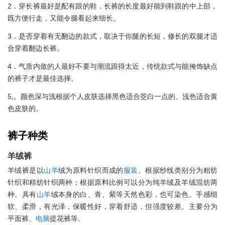
2．穿长裤最好是配有跟的鞋，长裤的长度最好能到鞋跟的中上部，
既方便行走，又能令腿看起来细长。
3．是否穿着有无翻边的款式，取决于你腿的长短，修长的双腿才适
合穿着翻边长裤。
4．气质内敛的人最好不要与潮流跟得太近，传统款式与能掩饰缺点
的裤子才是最佳选择。
5,。颜色深与浅根据个人皮肤选择黑色适合茭白一点的、浅色适合黄
色皮肤的。
裤子种类
羊绒裤
羊绒裤是以
山羊
绒为原料针织而成的
服装
。根据纱线类别分为粗纺
针织和精纺针织两种；根据原料比例可以分为纯羊绒及羊绒混纺两
种。具有
山羊
绒本身的白、青、紫等天然色彩，也可染色。手感细
软、柔滑，有光泽，保暖性好，穿着舒适，但强度较差。主要分为
平面裤、
电脑
提花裤等。