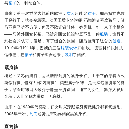
与
裙子
的一种结合体。
由来：第一次世界大战前的欧洲，
女人
只能穿
裙子
。如果妇女也敢
于穿裤子，就会被惩罚。法国王后卡塔琳娜·冯梅迪齐喜欢骑马，骑
马不穿马裤不方便，但又不敢违背时俗，她灵机一动，来了个组合
——马裤外面套长裙。马裤外面套长裙毕竟不是一种
服装
，也得不
到社会的认可，但是，有了组合的原因，随后就有了组合的
创造
。
1910年和1911年，巴黎的三位
服装
设计
师帕坎、德雷科和贝肖夫·
达维德，把
裙子
和裤子组合起来，
发明
了裙裤。
紧身裤
概述：又称内搭裤，是从腰部到脚的紧身长裤。由于它的穿着方式
类似裤袜。也有人称“内搭袜”，类型属于裤袜，是无法包覆脚掌的袜
子，穿着时袜口大致介于膝盖至脚踝间，通常为女性、舞蹈人员所
穿着，因此又称内搭袜、无底袜。
由来：在1980年代初期，妇女时兴穿戴紧身裤做健身和有氧运动。
2005年开始，
时尚
趋势是穿迷你裙配黑紧身裤。
直筒裤