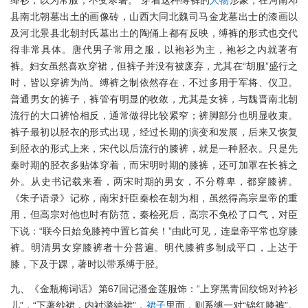
县南北朝墓出土的画像砖，山西大同北魏司马金龙墓出士的漆画以
及河北景县北朝封氏墓出土的陶俑上都有反映，缚裤的形式也交代
得非常具体。唐代男子常用之服，以袍衫为主，袍衫之内就著有
裤。妇女虽然喜欢穿裙，但裤子并没有被废弃，尤其在“胡服”盛行之
时，皆以穿裤为尚。缚裤之制依然存在，不过多用于军将、仪卫。
普通男女的裤子，裤管有明显的收敛，尤其是女裤，与魏晋南北朝
流行的大口裤恰相反，通常做得比较紧窄；裤脚部分也明显收束。
裤子最初以胫衣的形式出现，经过长期的演变和发展，后来又恢复
到胫衣的形式上来，宋代以后流行的膝裤，就是一种胫衣。只是先
秦时期的胫衣多贴体穿着，而宋明时期的膝裤，还可加罩在长裤之
外。从史书记载来看，两宋时期的男女，不分尊卑，都穿膝裤。
《朱子语录》记称，南宋奸臣秦桧在朝为相，虽然得高宗皇帝的重
用，但高宗对他也时有防范，秦桧死后，高宗不免松了口气，对臣
下说：“联今日始免膝袴中置匕首矣！”由此可见，连皇帝平常也穿膝
裤。明清男女穿膝裤者十分普遍。明代膝裤多制成平口，上达于
膝，下及于踝，著时以带系缚于胫。
九、《金瓶梅词话》第67回记潘金莲服饰：“上穿黑青回纹锦对衿衫
儿”，“下著纱裙，内衬潞紬裙”，
裙子
里面，则系缚一对“锦红膝裤”。