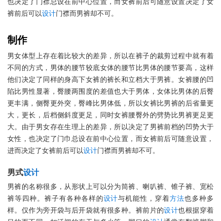
也决定了门襟总设在前中心位置，而女裤前后可随意设置决定了女
裤前后可以
设计
门襟而男裤却不可。
制作
男女体型上存在着比较大的差异，所以在裤子的裁剪过程中就有着
不同的方式，男体的腰节较底女体的腰节比男体的腰节要高，这样
他们决定了同样的身高下女裤的裤长和立档大于男裤。女裤腰的凹
陷比男性显著，臀腰两围度的差值也大于男体，女体比男体的后臀
更丰满，侧臀更外突，臀峰比男体低，所以女裤比男裤的后省量更
大，更长，后档侧斜度更足，同时女裤腰臀外的劈势比男裤更足更
大。由于男女存在生理上的差异，所以决定了男裤前档的凹势大于
女性，也决定了门巾总设在前中心位置，而女裤前后可随意设置，
进而决定了女裤前后可以
设计
门襟而男裤却不可。
男式
设计
男裤的名称很多，从形状上可以分为筒裤、喇叭裤、锥子裤、宽松
裤等四种。裤子有各种各样的
设计
与机能性，穿着
方法
也多种多
样。仅作为旁开袋与后开袋就有很多种。裤前片的
设计
也根据穿着