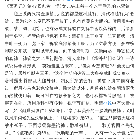
《西游记》第47回也称：“那女儿头上戴一个八宝垂珠的花翠箍，
……腿上系两只绡金膝裤儿”说的都是这种膝裤。清代称膝裤为“套
裤”，因为它的长度已不限于膝下，也有遮覆住大腿的。所用质料有
缎、纱、绸、呢等，也有做成夹裤或在夹裤中蓄以絮棉的，后者多
用于冬季。裤管的造型也有多种：清初时上下垂直，呈直筒状；清
中叶一变为上宽下窄，裤管底部紧裹于胫，为了穿著方便，多在裤
脚部分开衩，著时以带系结。到了晚清时期，又崇尚起一种宽松式
的套裤，裤管之大比最初翻倍。清人李静山《增补都门杂咏》一诗
就说得非常形象：“英雄盖世古来稀，那像如今套裤肥?举鼎拔山何
足论，居然粗腿有三围。”这个时期的裤管上大多被裁制成尖角状，
著时露出臀部及大腿外侧。妇女所穿的套裤，裤管下脚常镶有花
边，所用布帛色彩也较鲜艳。除套裤以外，普通的长裤在明清两代
仍然被使用着，既可衬在袍衫长裙之内，也可和襦袄等服配用，被
穿著在外。所用质料也有多种，视季节而别。明清
小说
中有大量描
写，如《醒世姻缘传》第33回：“拿了狄员外的一腰洗白夏裤，又叫
狄周来伺候先生洗刮换上。”《红楼梦》第63回：“宝玉只穿着大红棉
纱小袄子，下面绿缓弹墨袷裤，散着裤脚，……和芳官两个先划
拳。”《镜花缘》第59回：“只听嗖的一声，......又有一个女子也飞了