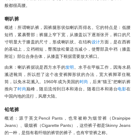
般都很高腰。
喇叭裤
概述：所谓喇叭裤，因裤腿形状似喇叭而得名。它的特点是：低腰
短裆，紧裹臀部；裤腿上窄下宽，从膝盖以下逐渐张开，裤口的尺
寸明显大于膝盖的尺寸，形成喇叭状。在结构
设计
方面，是在西裤
的基础上，立裆稍短，臀围放松量适当减小，使臀部及中裆（膝盖
附近）部位合身合体，从膝盖下根据需要放大裤口。
由来：喇叭裤据说是西方水手的
发明
。水手在甲板工作，因海水易
溅进靴筒，所以想了这个改变裤脚形状的办法，宽大裤脚罩住靴
筒，以免水花溅入。1960年成为美国的
时尚
，后来“猫王”把喇叭裤
推向了
时尚
巅峰，随后流传到日本和港台。随着日本和港台
电影
在
中国内地的流行，风靡大陆。
铅笔裤
概述：源于英文Pencil Pants，也常被称为烟管裤（Drainpipe
Jeans）、吸烟裤（Cigarette Pants），这些裤子都是Skinny Jeans
的一种，是指有着纤细的裤管的裤子，也有窄管裤之称。