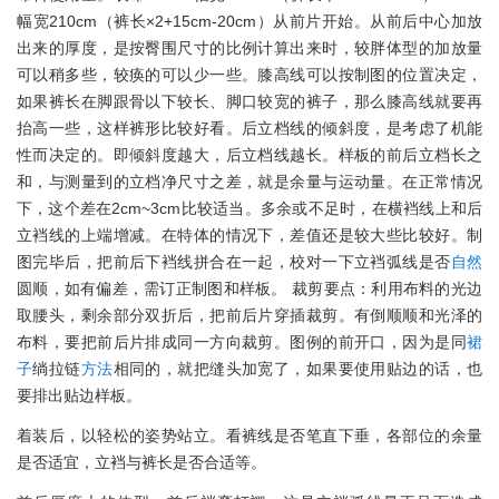
幅宽210cm（裤长×2+15cm-20cm）从前片开始。从前后中心加放
出来的厚度，是按臀围尺寸的比例计算出来时，较胖体型的加放量
可以稍多些，较痪的可以少一些。膝高线可以按制图的位置决定，
如果裤长在脚跟骨以下较长、脚口较宽的裤子，那么膝高线就要再
抬高一些，这样裤形比较好看。后立档线的倾斜度，是考虑了机能
性而决定的。即倾斜度越大，后立档线越长。样板的前后立档长之
和，与测量到的立档净尺寸之差，就是余量与运动量。在正常情况
下，这个差在2cm~3cm比较适当。多余或不足时，在横裆线上和后
立裆线的上端增减。在特体的情况下，差值还是较大些比较好。制
图完毕后，把前后下裆线拼合在一起，校对一下立裆弧线是否
自然
圆顺，如有偏差，需订正制图和样板。 裁剪要点：利用布料的光边
取腰头，剩余部分双折后，把前后片穿插裁剪。有倒顺顺和光泽的
布料，要把前后片排成同一方向裁剪。图例的前开口，因为是同
裙
子
绱拉链
方法
相同的，就把缝头加宽了，如果要使用贴边的话，也
要排出贴边样板。
着装后，以轻松的姿势站立。看裤线是否笔直下垂，各部位的余量
是否适宜，立裆与裤长是否合适等。