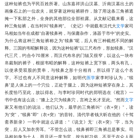
这种短裤也为平民百姓所著。山东嘉祥洪山汉墓、沂南汉墓出土的
画像石上的一位农夫，就穿著这种短裤耕作，除了用这条三角裤遮
掩一下私部之外，全身的其他部位全部袒露。从文献记载来看，这
种三角短裤，在当时叫“犊鼻袴”。《史记》中就载有汉代大
文学
家司
马相如当年在成都“自著犊鼻袴，与保庸杂作，涤器于市中”的史实。
为什么将这种三角短裤称之为“犊鼻”呢，后人有三种截然不同的解
释。三国的韦昭解释说，因为这种短裤“以三尺布作，形如犊鼻。”汉
代三尺，约合今70厘米，而汉代布帛的门辐又很窄，以这么一块布
帛裁制的裤子，根据韦昭的解释，这种短裤上宽下狭，两头有孔，
以使承受双股的贯串，与犊鼻之形十分相肖，所以得了这么个名
字。不过也有人不同意这种解释，如明代
医学
家李时珍认为，“犊
鼻”是人体上的一个穴位，正处于腿上，因为这种短裤穿在身上，其
长度恰巧至此，故以得名。与李时珍同时代的郑明选在《秕言》一
书中也有这么说：“膝上之穴为犊鼻穴，言袴之长才至此。”然而
文字
家又有他们的说法，他们认为，最早的三角裤叫“（衣+突）”，读
为“突”，“犊鼻”即“（衣+突）”的音转。清代学者钱大昕在他的《十驾
斋养新录》一书中就这么讲道：“《说文》无‘（衣+突）’字，当为
突，后人又加衣旁耳。”不管怎么说，犊鼻裤即三角裤总是事实。司
马相如身为士人，而且还一度为官，按当时习俗，不至于在众人面