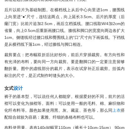
后片以前片为基础制图。在横档线上从后中心向里进1cm，腰围线
上向里进“●”尺寸，连结这两点，向上延长3.5cm。后片的厚度（后
窿门宽）比前片追加2.5cm，画后立档弧线。腰口线取W/4加2cm的
省量，向上0.5cm后重新画腰口线。膝线和脚口的宽度向两边各扩大
1cm。侧缝线经过腰口线和臀围线上的“口”尺寸向下画弧线。下裆线
是从横裆线下落1cm，经过膝线与脚口相连。
裁剪要点：把布幅双折后比好纱向，前后片穿插裁剪。有方向性和
有光泽的布料，要向同一方向裁剪。要是翻脚口的一定要注意留够
翻折量。图中的虚线部分的裁片，表示在试穿补正后裁剪。括弧内
标注的尺寸，是正式制作时缝头的大小。
女式
设计
裤子的基本型，可以说任何人都能穿。根据爱好的不同，前片的活
褶可以变化为抽褶等。面料：可以使用一般的毛料、棉、麻织物和
化纤布料等。颜色如果使用黑、灰、藏蓝、茶色等，那么同
上衣
搭
配组合就较为容易：素雅、纤细的条格布料也可以。
布料使用量。表布140cM幅宽110cm（裤长十10cm-15cm） 90cm