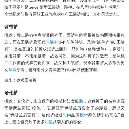
孩子的喜爱。工装裤是休闲的、青春的、男孩子气的，眼下时髦女
孩子寻觅的是tencel薄型工装裤，那种走在风里哗啦啦响的感觉与一
个世纪之前带有原始工业气息的粗布工装裤相比，真有天壤之别。
背带裤
概述：腰上装有挎肩背带的裤子。西裤中的背带裤仅为两根挎带相
连，而在工装裤及现代
时装
中多有前胸补块。又称“饭单裤”或“工装
裤”，是在普通的长裤或短裤上面加一只护胸（俗称饭单），穿着时
系用背带，不用系腰带，故名司仪。因为这种裤子的造型，是从机
工工作裤的式样变化而来，故又称工装裤。现今背带裤大多作为男
女
童装
穿着，也有部分女青年把它作为日常便服穿着。
由来：参考工装裤
哈伦裤
概述：哈伦裤，来自保守的穆斯林妇女
服装
，这种裤子的名称来源
于伊斯兰词汇“哈伦”，它起源于伊斯兰后宫女子的穿着，所以又
名“伊斯兰后宫裤”。哈伦裤经过
时尚
品牌
设计
师的妙手出现在T台
上，随之也受到了更多
明星
及潮人们的喜爱。