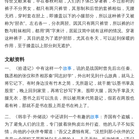
传世文献来看，早在春秋时期，人们的下体己穿著裤，不过那时的
裤子不分男女，都只有两只裤管，其形制和后世的套裤相似，无腰
无裆，穿时套在胫上，即膝盖以下的小腿部分，所以这种裤子又被
称为“胫衣”。左右各一，分衣两胫。因其只有两只裤管，所以裤的计
数与鞋袜相同，都用“两”字来计，居延汉简中就有这样的情况。穿著
这种裤子，其目的是为了遮护胫部，尤其在冬天，可以起到保暖的
作用，至于膝盖以上部分则无遮护。
文献资料
一、《拾遗记》中有这样一个
故事
，说的是战国时曾先后出任秦、
魏丞相的张仪和齐相苏秦“同志好学”，外出时见到什么故典，就马上
将它记下。有时身边没有竹木之简，无所题记，就干脆“以墨书掌及
股里”，晚上回到家里，再将它抄写下来。股即大腿，因为手掌及大
腿无衣，墨书之后可以洗去，所以被用来代简题记，假若在两股也
着有袴，那就不是书在股上而是书在袴上了。
二、《韩非子·外储说》中还讲到一个有趣的
故事
：齐国有个盗贼，
为了避免人们的注意，专门披着块狗皮出外行盗、他的儿子不知实
情，向他的小伙伴夸耀道：“吾父之袭独有尾。”没想到那小伙伴的父
亲是一个因犯了罪而被剁去小腿的人，儿子无知，反吹嘘道：“吾父