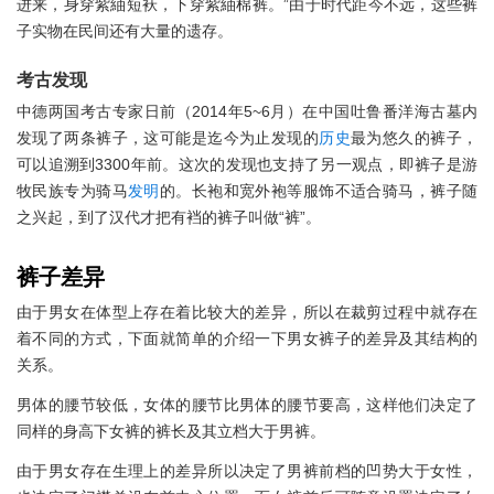
进来，身穿紫紬短袄，下穿紫紬棉裤。”由于时代距今不远，这些裤
子实物在民间还有大量的遗存。
考古发现
中德两国考古专家日前（2014年5~6月）在中国吐鲁番洋海古墓内
发现了两条裤子，这可能是迄今为止发现的
历史
最为悠久的裤子，
可以追溯到3300年前。这次的发现也支持了另一观点，即裤子是游
牧民族专为骑马
发明
的。长袍和宽外袍等服饰不适合骑马，裤子随
之兴起，到了汉代才把有裆的裤子叫做“裤”。
裤子差异
由于男女在体型上存在着比较大的差异，所以在裁剪过程中就存在
着不同的方式，下面就简单的介绍一下男女裤子的差异及其结构的
关系。
男体的腰节较低，女体的腰节比男体的腰节要高，这样他们决定了
同样的身高下女裤的裤长及其立档大于男裤。
由于男女存在生理上的差异所以决定了男裤前档的凹势大于女性，