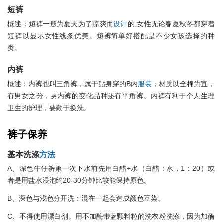
短裤
概述：短裤一般为夏天为了凉爽而
设计
的,女性无论春夏秋冬都穿着
短裤以显示女性线条优美。短裤简单好搭配是不少女孩选择的种
类。
内裤
概述：内裤也叫三角裤，属于贴身穿的B内
服装
，材质以全棉为宜，
有男女之分，男内裤的变化品种还有平角裤。内裤有利于个人生理
卫生的护理，要勤于换洗。
裤子保养
基本洗涤
方法
A、深色牛仔裤第一次下水前先用白醋+水（白醋：水，1：20）或
者是用盐水浸泡约20-30分钟比较能保持原色。
B、深色与浅色分开洗：混在一起会造成颜色互染。
C、不得使用漂白剂。用不加酶带蓝颗料粒的洗衣粉洗涤，因为加酶