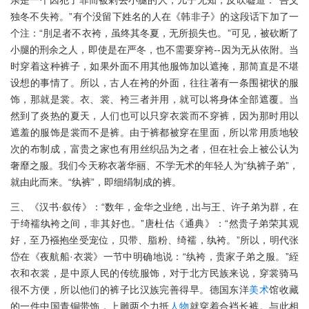
独冬不失袴。”有个没留下姓名的人在《韩非子》的这段话下加了一
个注：“刖足者不衣袴，虽终其冬夏，无所损失也。”可见，被砍断了
小腿的刑余之人，即使是在严冬，也不需要穿袴--因为无从依附。当
时穿着这种裤子，如果外面不用其他服饰加以遮掩，那简直是不堪
设想的事情了。所以，古人在袴的外面，往往著有一条围裙状的服
饰，那就是裳。衣、裳、袴三者并用，就可以将身体全部遮覆。当
然到了炎热的夏天，人们也可以只穿衣裳而不穿裤，因为那时用以
遮羞的服饰是裳而不是裤。由于裤都被穿在里面，所以常用质地较
次的布制成，富贵之家也有用丝织品为之者，但在社会上被公认为
奢靡之服。我们今天称衣著华丽、不学无术的年轻人为“纨裤子弟”，
就由此而来。“纨裤”，即细绢制成的裤。
三、《汉书·叙传》：“数年，金华之业绝，出与王、许子弟为群，在
于绮襦纨袴之间，非其好也。”唐杜估《通典》：“然贵子弟荣其观
好，至乃襁抱坐受宠位，贝带、脂粉、绮襦，纨袴。”所以，明代张
岱在《夜航船·衣裳》一节中明确地说：“纨袴，贵家子弟之服。”絰
衣和衣裳，是中原人民的传统服饰，对于北方民族来说，穿裳骑马
很不方便，所以他们的裤子比汉族完善得早。德国东洋
美术
馆收藏
的一件中国青铜带饰，上雕两个力抵
人物
就穿着合裆长裤。与此相