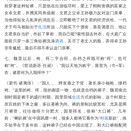
前穿著这种短裤，只是他在出游临邛时，爱上了刚刚丧偶的富家之
女卓文君，并携其同奔成都，文君之父卓王孙极力反对这门亲事，
当他得知女儿私奔的消息后，立即断绝了对文君的经济供给。一代
才子司马相如出于
生活
所迫，只能买下个酒舍，靠卖酒度日，他让
文君亲自当炉，作起了掌柜，而自己呢?索性脱去外衣，在大庭广众
面前只穿一条三角短裤洗涤
酒具
，丢尽了老丈人的脸，弄得卓王孙
非常尴尬，最后不得不承认这门亲事。
七、魏晋以后，袴、裈二字合同，合裆之裈既可称“裈”，也可
称“袴”。《世说新语·任诞》：“我以天地为栋宇，屋室为（巾+军）
衣，诸君何为入我裈中？”
《梁书·诸夷传》：“国人……辫发垂之于背，著长身小袖袍，缦裆
袴。”这里的袴、裈，指的都是一物，也就是合裆的裤子。魏背南北
朝时期是裤子的盛行时期。因受异域
生活
方式的影响，这个时期士
庶百姓的下体之服，多以著裤为尚。裤的形制比较宽松，尤其是两
只裤管，往往做得十分肥大，因形得名，俗称“大口裤”。几年
前，“喇叭裤”在中国风靡一时，很多人都将它看作为“
时装
新款”，殊
不知早在千多年前，这种裤子已经在中国出现了。和大口裤相配用