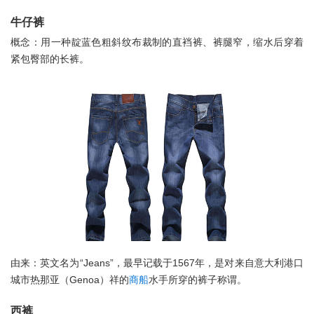
牛仔裤
概念：用一种靛蓝色粗斜纹布裁制的直裆裤、裤腿窄，缩水后穿着
紧包臀部的长裤。
由来：英文名为“Jeans”，最早记载于1567年，是对来自意大利港口
城市热那亚（Genoa）祥的
商船
水手所穿的裤子称谓。
西裤