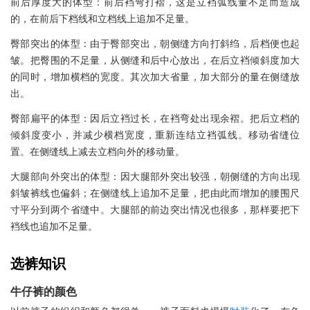
前后厚度大的体型：前后裆弯打褶，这是立裆弧线量不足而造成
的，在前后下档线和立档线上追加不足量。
臀部突出的体型：由于臀部突出，朝侧缝方向打斜绉，后档便也起
皱。把臀围的不足量，从侧缝和后中心放出，在后立裆倾斜度加大
的同时，增加横档的宽度。其次加大省量，加大部分的量在侧缝放
出。
臀部扁平的体型：因后立裆过长，在裆弯处出现余褶。把后立档的
倾斜度变小，并减少横档宽度，重新连结立裆弧线。移动省缝位
置。在侧缝线上减去立档向外的移动量。
大腿部向外突出的体型：因大腿部外突出较强，朝侧缝的方向出现
斜皱裤线也偏斜；在侧缝线上追加不足量，把由此而增加的腰围尺
寸平分到两个省缝中。大腿部的前边突出情况也很多，那样要把下
裆线也追加不足量。
选裤知识
牛仔裤的颜色