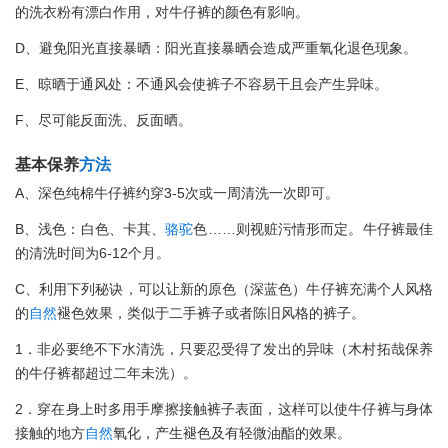
的洗衣粉有漂白作用，对牛仔裤的颜色有影响。
D、避免阳光直接暴晒：阳光直接暴晒会造成严重氧化退色现象。
E、晾晒于通风处：不通风会使裤子不容易干且会产生异味。
F、尽可能反面洗、反面晒。
基本保养
方法
A、深色纯棉牛仔裤约穿3-5次或一周清洗一次即可。
B、浅色：白色、卡其、
骆驼
色……则视赃污情形而定。牛仔裤最佳
的清洗时间为6-12个月。
C、利用下列秘诀，可以让新的原色（深蓝色）牛仔裤充满个人风格
的
自然
褪色效果，类似于二手裤子或者陈旧风格的裤子。
1．非必要绝不下水清洗，只要忍受得了发出的异味（木村拓哉保养
的牛仔裤都超过二年未洗）。
2．穿在身上时多用手摩擦接触裤子表面，这样可以使牛仔裤与身体
接触的地方
自然
氧化，产生褪色及有轻微油酯的效果。