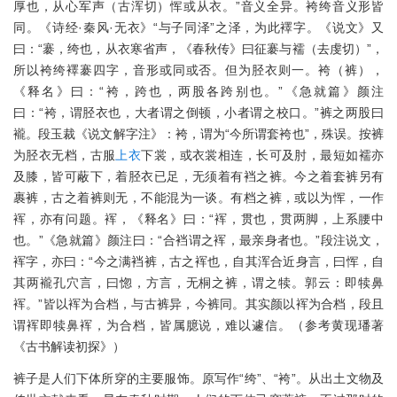
厚也，从心军声（古浑切）恽或从衣。”音义全异。袴绔音义形皆
同。《诗经·秦风·无衣》“与子同泽”之泽，为此襗字。《说文》又
曰：“褰，绔也，从衣寒省声，《春秋传》曰征褰与襦（去虔切）”，
所以袴绔襗褰四字，音形或同或否。但为胫衣则一。袴（裤），
《释名》曰：“袴，跨也，两股各跨别也。”《急就篇》颜注
曰：“袴，谓胫衣也，大者谓之倒顿，小者谓之校口。”裤之两股曰
襱。段玉裁《说文解字注》：袴，谓为“今所谓套袴也”，殊误。按裤
为胫衣无档，古服
上衣
下裳，或衣裳相连，长可及肘，最短如襦亦
及膝，皆可蔽下，着胫衣已足，无须着有裆之裤。今之着套裤另有
裹裤，古之着裤则无，不能混为一谈。有档之裤，或以为恽，一作
裈，亦有问题。裈，《释名》曰：“裈，贯也，贯两脚，上系腰中
也。”《急就篇》颜注曰：“合裆谓之裈，最亲身者也。”段注说文，
裈字，亦曰：“今之满裆裤，古之裈也，自其浑合近身言，曰恽，自
其两襱孔穴言，曰惚，方言，无桐之裤，谓之犊。郭云：即犊鼻
裈。”皆以裈为合档，与古裤异，今裤同。其实颜以裈为合档，段且
谓裈即犊鼻裈，为合档，皆属臆说，难以遽信。（参考黄现璠著
《古书解读初探》）
裤子是人们下体所穿的主要服饰。原写作“绔”、“袴”。从出土文物及