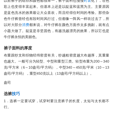
以前裤子的组织和颜色都很单一，裤子面料也慢慢
时装
化了，在色
彩上也变得丰富起来。但基本上还是以靛蓝和蓝黑为主。主要原因
是蓝色洗水的效果最让大众喜欢，而且经得住时间的考验。那些杂
色牛仔裤曾经也有段时间风行过，但都像一阵风一样吹过去了，所
以对大部分
消费
都来说，对牛仔裤在颜色方面作太多挑剔，就有点
小题大做了。靛蓝是非坚固色，有越洗越漂亮的效果，所以它也是
牛仔裤永恒的美丽色。
裤子面料的厚度
布重跟纱支和织物经纬密度有关，纱越粗密度越大布越厚，其重量
也越大。一般可分为轻型、中型和重型三类。轻型布重为200～340
克/平方米（6～10盎司/平方码），中型340～450克/平米（10～13
盎司/平方码），重型450克以上（13盎司/平方码以上）。
盎司
选裤
技巧
1．选裤一定要试穿，试穿时要注意裤子的长度，太短与太长都不
行。