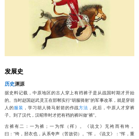
发展史
历史
渊源
据史料记载，中原地区的古人穿上有裆裤子是从战国时期才开始
的。当时赵国赵武灵王在邯郸实行“胡服骑射”的军事改革，就是穿胡
人的
服装
，学习胡人骑马射箭的作战
方法
，此后，中原人才穿裤
子。到了汉代，汉昭帝时才把有裆的裤叫做“裤”。
古裤有二：一为裤；一为恽（裈）。《说文》无袴而有绔，
曰：“绔，胫衣也，从系夸声（苦故切）。”恽，《说文》：“恽，重