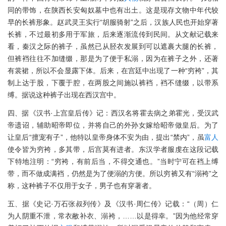
同的带饰，在陕西长安匈奴墓中也有出土。这是现存文物中年代较
早的长裤形象。赵武灵王实行“胡服骑射”之后，汉族人民也开始穿著
长裤，不过最初多用于军旅，后来逐渐流传到民间。从文献记载来
看，秦汉之际的裤子，虽然已从胫衣发展到可以遮裹大腿的长裤，
但裤裆往往不加缝缀，那是为了便于私溺，因为在裤子之外，还著
有裳裙，所以不会显露下体。后来，在宫廷中出现了一种“穷袴”，其
制上达于股，下覆于腔，在两股之间施以裤裆，裆不缝缀，以带系
缚。据说这种裤子出现在西汉宫中。
四、据《汉书·上宫皇后传》记：西汉名将霍去病之弟霍光，受汉武
帝遗诏，辅助昭帝即位，并将自己的外孙女嫁给昭帝做皇后。为了
让皇后“擅宠有子”，他特以皇帝身体不安为由，提出“禁内”，虽
富人
使令皆为穷袴，多其带，后宫莫有进者。东汉学者服虔在这段记载
下特地注明：“穷袴，有前后当，不得交通也。”当时宁可在裆上缚
带，而不做成满裆，仍然是为了便溺的方便。所以穷裤又有“溺袴”之
称，这种裤子不仅用于女子，男子也有穿著者。
五、据《史记·万石张叔列传》及《汉书·周仁传》记载：“（周）仁
为人阴重不泄，常衣敝补衣、溺袴，……以是得幸。”因为他经常穿