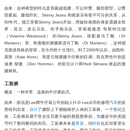
由来：这种裤型的特点是剪裁超低腰，可以对臀、腿部塑型，让臀
部紧贴、腿线纤长。Skinny Jeans 和摇滚乐有密不可分的关系，从
50年代，猫王穿着Skinny Jeans开始，用旋转摇摆的身姿震撼全世
界，其后，滚石乐队、性手枪乐队，穿着薇薇恩·韦斯特伍德
（Vivienne Westwood） 的Skinny Jeans，搭配着马丁靴 （Dr
Martens） 穿。将瘦瘦的裤腿塞进马丁靴 （Dr Martens），这种朋
克摇滚风格的穿搭，至今仍然十分流行。到了2000年以后，由凯特·
莫斯（Kate Moss） 再度引领瘦腿牛仔裤的狂潮，而在男性中则是
迪奥·桀傲 （Dior Homme） 的前任
设计
师Hedi Slimane 掀起的瘦
腿裤风。
工装裤
概述：一种吊带、连身的牛仔裤款式。
由来：据说是Lee牌牛仔装公司创始人H·D·Lee从司机修理
汽车
的姿
势得到启发，
设计
了腰部上下都能保护人体的工装裤。一个世纪之
前，工装裤风靡于世全仗百磨不破的那股憨厚劲，为建设中的美国
节约了整码整码的布匹。工装裤本来是
男装
，但
时装
化后却更受女