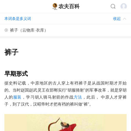
农夫百科
本词条是多义词
收起
☉
裤子（云物库·衣库）
裤子
早期形式
据史料记载，中原地区的古人穿上有裆裤子是从战国时期才开始
的。当时赵国赵武灵王在邯郸实行“胡服骑射”的军事改革，就是穿胡
人的
服装
，学习胡人骑马射箭的作战
方法
，此后， 中原人才穿裤
子，到了汉代，汉昭帝时才把有裆的裤叫做“裤”。