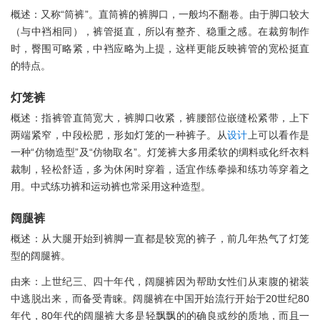
概述：又称“筒裤”。直筒裤的裤脚口，一般均不翻卷。由于脚口较大
（与中裆相同），裤管挺直，所以有整齐、稳重之感。在裁剪制作
时，臀围可略紧，中裆应略为上提，这样更能反映裤管的宽松挺直
的特点。
灯笼裤
概述：指裤管直筒宽大，裤脚口收紧，裤腰部位嵌缝松紧带，上下
两端紧窄，中段松肥，形如灯笼的一种裤子。从
设计
上可以看作是
一种“仿物造型”及“仿物取名”。灯笼裤大多用柔软的绸料或化纤衣料
裁制，轻松舒适，多为休闲时穿着，适宜作练拳操和练功等穿着之
用。中式练功裤和运动裤也常采用这种造型。
阔腿裤
概述：从大腿开始到裤脚一直都是较宽的裤子，前几年热气了灯笼
型的阔腿裤。
由来：上世纪三、四十年代，阔腿裤因为帮助女性们从束腹的裙装
中逃脱出来，而备受青睐。阔腿裤在中国开始流行开始于20世纪80
年代，80年代的阔腿裤大多是轻飘飘的的确良或纱的质地，而且一