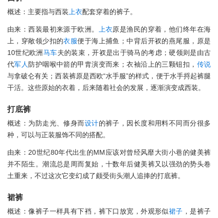
概述：主要指与西装
上衣
配套穿着的裤子。
由来：西装最初来源于欧洲。
上衣
原是渔民的穿着，他们终年在海
上，穿敞领少扣的
衣服
便于海上捕鱼；中背后开衩的燕尾服，原是
10世纪欧洲
马车
夫的装束，开衩是出于骑马的考虑；硬领则是由古
代
军人
防护咽喉中箭的甲胄演变而来；衣袖沿上的三颗钮扣，
传说
与拿破仑有关；西装裤原是西欧“水手服”的样式，便于水手捋起裤腿
干活。这些原始的衣着，后来随着社会的发展，逐渐演变成西装。
打底裤
概述：为防走光、修身而
设计
的裤子，因长度和用料不同而分很多
种，可以与正装服饰不同的搭配。
由来：20世纪80年代出生的MM应该对曾经风靡大街小巷的健美裤
并不陌生。潮流总是周而复始，十数年后健美裤又以强劲的势头卷
土重来，不过这次它变幻成了颇受街头潮人追捧的打底裤。
裙裤
概述：像裤子一样具有下裆，裤下口放宽，外观形似
裙子
，是裤子