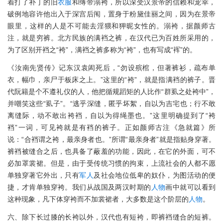
着打了补丁的旧
衣服
和缚带溺袴，所以深受汉景帝的信赖和宠幸，
破例地容许他出入于深宫后闱，置身于粉黛佳丽之间，因为在景帝
眼里，这样的人是不可能去淫猥和狎昵女性的。溺袴，据颜师古
注，就是穷裤。北方民族的满裆之裤，在汉代已为百姓所采用的，
为了区别开裆之“袴”，满裆之裤多称为“袴”，也有写成“裈”的。
《汝南先贤传》记东汉袁闳死后，“勿设殡棺，但著裤衫，疏布单
衣，幅巾，亲尸于板床之上。”这里的“袴”，就是指满裆的裤子。晋
代阮籍是个不遵礼仪的人，他把循规蹈矩的人比作“群虱之处袴中”，
并嘲笑这些“虱子”。“逃乎深缝，匿乎坏絮，自以为吉宅也；行不敢
离缝际，动不敢出袴裆，自以为得绳墨也。”这里明确提到了“袴
裆”一词，可见袴就是有裆的裤子。正如颜师古注《急就篇》所
说：“合裆谓之袴，最亲身者也。”所谓“最亲身者”就是指贴身穿著。
裤裆被缝合之后，也具备了蔽羞的功能，因此，在它的外面，可不
必加罩裳裙。但是，由于受传统习惯的拘束，上流社会的人都不愿
单独穿著它外出，只有
军人
及社会地位低卑的奴仆，为图活动的便
捷，才肯单独穿袴。我们从战国及两汉时期的
人物
画中就可以看到
这种现象，凡下体穿袴而不加裳裙者，大多数是这个阶层的
人物
。
六、除下长过膝的长袴以外，汉代也有短袴，即裤裆缝合的短裤。