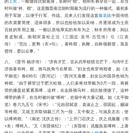
的
上衣
，一般做得比较紧身，名称叫“褶”。褶和长裤穿在一起，在当
时叫做“袴、褶”。这是魏晋南北朝时期最为流行的一种服式。最初多
用于军旅，以便于行军、作战。后来人们发现这套
服装
比中国传统
的衣裳要简便、适体得多，所以也纷纷加以采纳，并逐渐成为士庶
百姓的常用之服。一般以质地厚实的布帛为之，秋冬所用者，则以
兽皮制成。南朝宋裴松之注《三国志·吴书·吕范传》引《江表
传》：“范出，更释（衣+勾），著袴褶，执鞭，自称领都督，策及
授传，委以众事。”
八、《晋书·杨济传》：“济有才艺，尝从武帝校猎北芒下，与侍中王
济俱著布袴、褶，骑马执角弓在辇前。”妇女也有穿袴褶者，如《太
平御览》卷695引《西河记》：“西河无蚕桑，妇女以外国异色锦为
袴褶。”由于裤管过于肥大松散，人们多将丝带截为3尺一段，将裤
管的膝盖处紧紧系缚，这样，在走路骑马时，就比较便捷了。这种
缚带的裤子，在当时被叫做“缚袴”，史籍中有大量记载。如《太平御
览》卷六九五引《宋书》：“元凶邵弑逆，袁淑止之，邵因起，赐淑
等袴褶。又就主衣取锦裁三尺为一段，又中裂之，与淑及左右，使
以缚袴褶。”《南史·沈庆之传》：“上开门召庆之，庆之戎服履（韦
+未）缚袴入。”又《东昏侯纪》：“（东昏侯）戎服急装缚袴，上著
绛衫，以为常服，不变寒暑。”穿着这种缚裤的
人物
形象，在河南邓