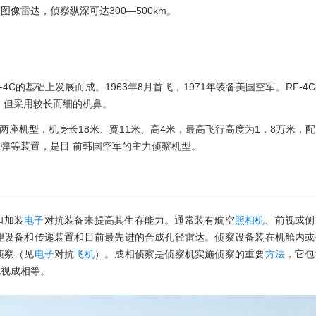
像雷达，侦察纵深可达300—500km。
型，在F-4C的基础上发展而成。1963年8月首飞，1971年装备美国空军。RF-4
，但采用较长而细的机鼻。
的两座机型，机身长18米、宽11米、高4米，最高飞行高度为1．8万米，
明弹等装置，是目 前韩国空军的主力侦察机型。
和加装
电子
对抗装备来提高其生存能力。通常装有航空
照相机
、前视或侧
理设备和传递装置和目前最先进的合成孔径雷达。侦察设备装在机舱内或
侦察（见
电子
对抗
飞机
）。成相侦察是侦察机实施侦察的重要
方法
，它包
电视成相等。