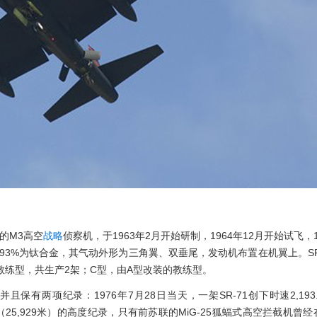
的M3高空
战略
侦察机，于1963年2月开始研制，1964年12月开始试飞，1
量的93%为钛合金，其气动外形为三角翼、双垂尾，发动机布置在机翼上。SR
教练型，共生产2架；C型，由A型改装的教练型。
并且保有两项纪录：1976年7月28日当天，一架SR-71创下时速2,193.
97呎（25,929米）的高度纪录，只有前苏联的MiG-25狐蝠式高空拦截机曾经在