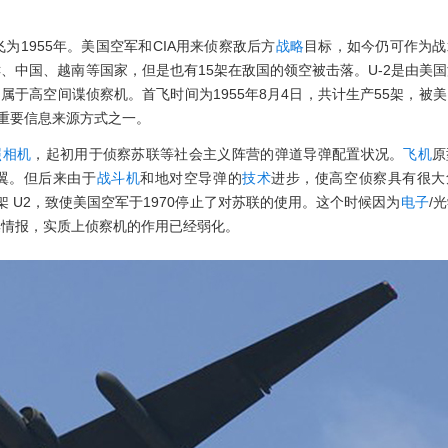
为1955年。美国空军和CIA用来侦察敌后方
战略
目标，如今仍可作为战
、中国、越南等国家，但是也有15架在敌国的领空被击落。U-2是由美
，属于高空间谍侦察机。首飞时间为1955年8月4日，共计生产55架，被
重要信息来源方式之一。
照相机
，起初用于侦察苏联等社会主义阵营的弹道导弹配置状况。
飞机
原
翼。但后来由于
战斗机
和地对空导弹的
技术
进步，使高空侦察具有很大
架 U2，致使美国空军于1970停止了对苏联的使用。这个时候因为
电子
/
集情报，实质上侦察机的作用已经弱化。