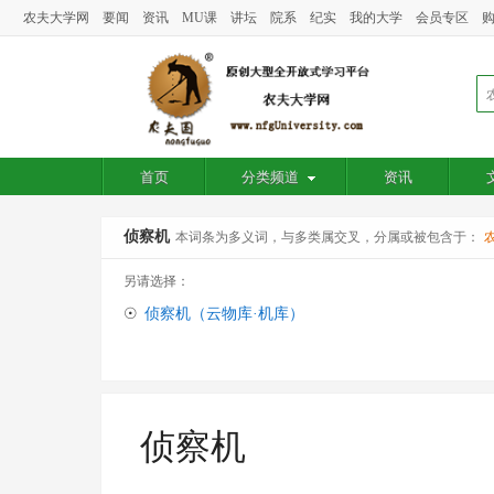
农夫大学网
要闻
资讯
MU课
讲坛
院系
纪实
我的大学
会员专区
首页
分类频道
资讯
侦察机
本词条为多义词，与多类属交叉，分属或被包含于：
另请选择：
☉
侦察机（云物库·机库）
侦察机