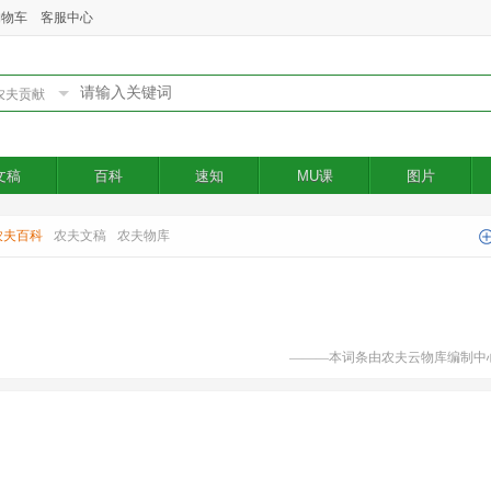
购物车
客服中心
文稿
百科
速知
MU课
图片
农夫百科
农夫文稿
农夫物库
———本词条由农夫云物库编制中