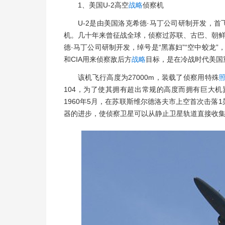
1、美国U-2高空
战略
侦察机
U-2是由美国洛克希德·马丁公司研制开发，首飞
机。几十年来曾征战全球，侦察过苏联、古巴、朝鲜
德·马丁公司研制开发，绰号是“黑寡妇”“空中蛟龙”
和CIA用来侦察敌后方
战略
目标，是在冷战时代美国
该机飞行高度为27000m，装载了侦察用特殊
104，为了使其拥有超出常规的高度而拥有巨大机
1960年5月，在苏联斯维尔德洛夫市上空首次击落1
器的进步，使侦察卫星可以从静止卫星轨道直接收