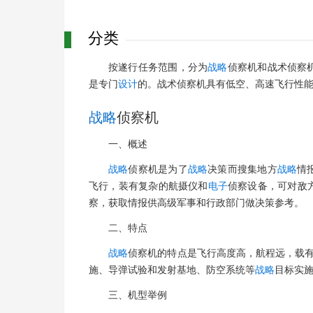
分类
按遂行任务范围，分为
战略
侦察机和战术侦察
是专门
设计
的。战术侦察机具有低空、高速飞行性
战略
侦察机
一、概述
战略
侦察机是为了
战略
决策而搜集地方
战略
情
飞行，装有复杂的航摄仪和
电子
侦察设备，可对敌
察，获取情报供高级军事和行政部门做决策参考。
二、特点
战略
侦察机的特点是飞行高度高，航程远，载
施、导弹试验和发射基地、防空系统等
战略
目标实
三、机型举例