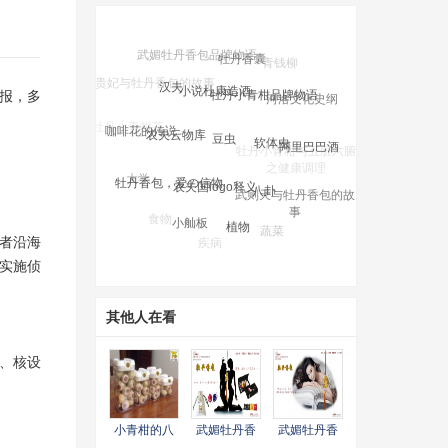
牡丹香囊
小说杜康造酒
汉夫
牡丹小青柑品牌物语
河洛文化史纲
报，多
豆虫
农夫云物库
软体虫
咖啡花的传说
阿里巴巴酒
农夫国logo释义
牡丹小青柑与五脏六腑
牡丹香包，爱の信物
八卦
大学
之健康调理
武则天与牡丹香包的故
事
树木
小舢板
植物
食物
蔬菜
疾病
女人
者沿海
学校
实施侦
其他人在看
心、核设
小青柑的八
武媚牡丹香
武媚牡丹香
大功效
包品牌广告
包品牌物语