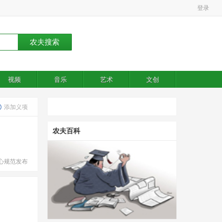
登录
视频
音乐
艺术
文创
添加义项
农夫百科
心规范发布