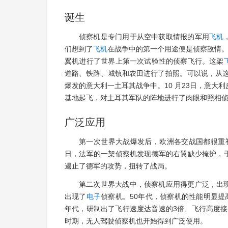
诞生
侦察机是专门用于从空中获取情报的军用
飞机
们想到了
飞机
在战争中的第一个用途便是侦察敌情。
翼机进行了世界上第一次试验性的侦察飞行。这架
道路、铁路、城镇和农田进行了拍照。可以说，从这
爆发的意大利一土耳其战争中。10 月23日，意大
基地起飞，对土耳其军队的阵地进行了肉眼和照相
广泛应用
第一次世界大战爆发后，欧洲各交战国都很重视
日，法军的一架侦察机发现德军的右翼缺少掩护，
遏止了德军的攻势，扭转了战局。
第二次世界大战中，侦察机应用得更广泛，出
出现了
电子
侦察机。50年代，侦察机的性能明显
年代，研制出了飞行速度达音速的3倍、飞行高度接近
时期，无人驾驶侦察机也开始得到广泛使用。