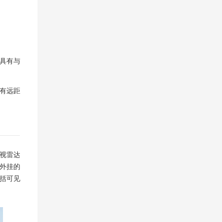
C具有与
配有远距
视雷达
外挂的
括可见