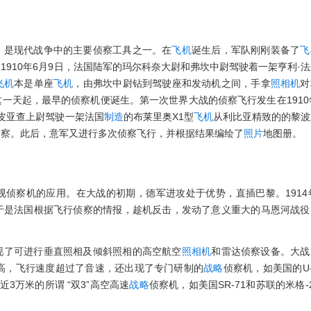
，是现代战争中的主要侦察工具之一。在
飞机
诞生后，军队刚刚装备了
飞
1910年6月9日，法国陆军的玛尔科奈大尉和弗坎中尉驾驶着一架亨利·
飞机
本是单座
飞机
，由弗坎中尉钻到驾驶座和发动机之间，手拿
照相机
对
一天起，最早的侦察机便诞生。第一次世界大战的侦察飞行发生在1910
利皮亚查上尉驾驶一架法国
制造
的布莱里奥X1型
飞机
从利比亚精致的的黎波
侦察。此后，意军又进行多次侦察飞行，并根据结果编绘了
照片
地图册。
侦察机的应用。在大战的初期，德军进攻处于优势，直插巴黎。1914年
于是法国根据飞行侦察的情报，趁机反击，发动了意义重大的马恩河战役
现了可进行垂直照相及倾斜照相的高空航空
照相机
和雷达侦察设备。大战
提高，飞行速度超过了音速，还出现了专门研制的
战略
侦察机，如美国的U-
3万米的所谓 “双3”高空高速
战略
侦察机，如美国SR-71和苏联的米格-