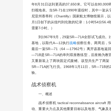
年8月31日达到更高的37,650米。它可以在80,0
扫视地表。当SR-71在1990年退役时，其中一架从它
尼亚州香蒂利（Chantilly）国家航太博物馆展示，以
月1日创下的从纽约到伦敦的纪录：1小时54分56.
需要7小时。）
到1967年9月，29架SR—71A全部试飞成功。
基地，以取代A—12执行
战略
侦察任务。两周后，S
最后一架SR—71（64 —17962号）离开该基地返
—71B是SR—71A的串列双座教练型，后座舱
又重新装上了两块固定式腹鳍。该型共生产了两架，分别
SR—71A的飞行员。1968年1月11日，SR—7
验。
战术侦察机
一、概述
战术侦察机 tactical reconnalssance air
动、重要火力点及其他重要目标以及地形、气象及