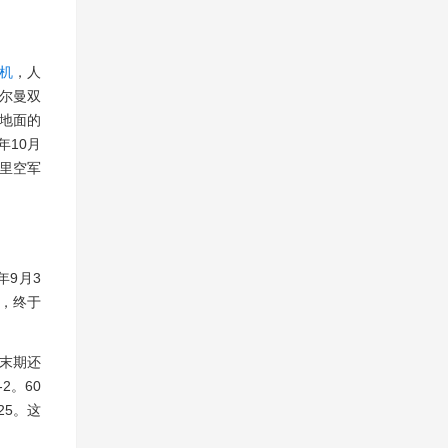
机
，人
法尔曼双
地面的
年10月
里空军
9月3
，终于
末期还
2。60
25。这