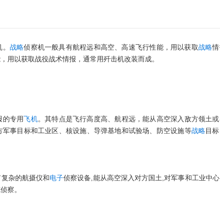
机。
战略
侦察机一般具有航程远和高空、高速飞行性能，用以获取
战略
情
能，用以获取战役战术情报，通常用歼击机改装而成。
报的专用
飞机
。其特点是飞行高度高、航程远，能从高空深入敌方领土或
方军事目标和工业区、核设施、导弹基地和试验场、防空设施等
战略
目标
有复杂的航摄仪和
电子
侦察设备,能从高空深入对方国土,对军事和工业中
施侦察。