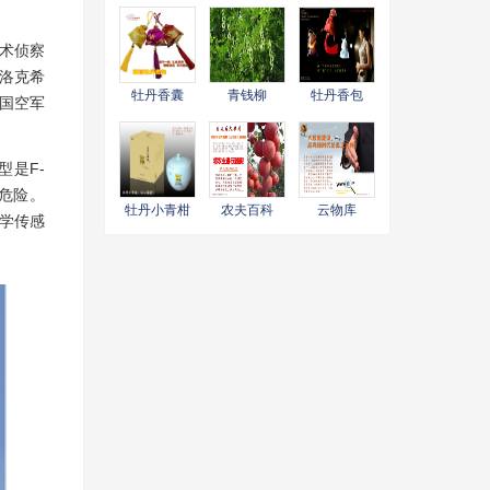
术侦察
国洛克希
牡丹香囊
青钱柳
牡丹香包
美国空军
型是F-
危险。
牡丹小青柑
农夫百科
云物库
光学传感