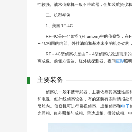
性较强。战术侦察机一般不带武器，但加装航摄仪和图
二、机型举例
1、美国RF-4C
RF-4C是F-4“鬼怪”(Phantom)中的侦察
F-4C相同的内部、外挂油箱和基本未变的机身架构
RF－4C型侦察机是由F－4型侦察机改进而来
离成像、前侧方雷达、红外线探测器、夜间
摄影
照
主要装备
侦察机一般不携带武器，主要依靠其高速性能
和电视、红外线侦察设备，有的还装有实时情报处
吊舱内。侦察机可进行目视侦察、成相侦察和
电子
光照相、红外照相与成相、雷达成相、微波成相、