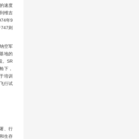
）的速度
飞到维吉
74年9
747则
手纳空军
纳基地的
役。SR
短舱下，
用于培训
种飞行试
署、行
和生存