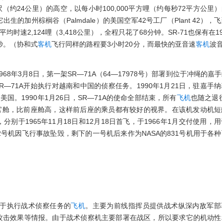
00呎（约24公里）的高空，以每小时100,000平方哩（约每秒72平方公里
出生的加州棕榈谷（Palmdale）的美国空军42号工厂（Plant 42），
平均时速2,124哩（3,418公里），全程只花了68分钟。SR-71也保有在19
4秒。（协和式
客机
飞行同样的路程要3小时20分，而最快的亚音速
客机
波音
1968年3月8日，第一架SR—71A（64—17978号）部署到位于冲绳的嘉
R—71A开始执行对越南和中国的侦察任务。1990年1月21日，驻嘉手
回美国。1990年1月26日，SR—71A的使命全部结束，所有
飞机
也随之退
为教官舱，比前座舱高，这样前后座的乘员都有较好的视界。在该机发动机
于1965年11月18日和12月18日首飞，于1966年1月交付使用，
1B的2号机因飞行事故坠毁，剩下的一号机后来作为NASA的831号机用于各
craft 用于执行战术侦察任务的
飞机
。主要为前线指挥员提供战术纵深内敌军部
攻击效果等情报。由于战术侦察机主要部署在战区，所以要求它的机动性