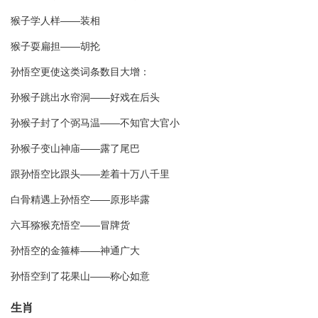
猴子学人样――装相
猴子耍扁担――胡抡
孙悟空更使这类词条数目大增：
孙猴子跳出水帘洞――好戏在后头
孙猴子封了个弼马温――不知官大官小
孙猴子变山神庙――露了尾巴
跟孙悟空比跟头――差着十万八千里
白骨精遇上孙悟空――原形毕露
六耳猕猴充悟空――冒牌货
孙悟空的金箍棒――神通广大
孙悟空到了花果山――称心如意
生肖