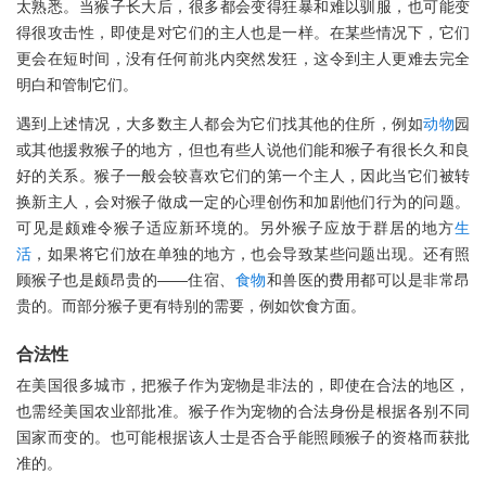
太熟悉。当猴子长大后，很多都会变得狂暴和难以驯服，也可能变
得很攻击性，即使是对它们的主人也是一样。在某些情况下，它们
更会在短时间，没有任何前兆内突然发狂，这令到主人更难去完全
明白和管制它们。
遇到上述情况，大多数主人都会为它们找其他的住所，例如
动物
园
或其他援救猴子的地方，但也有些人说他们能和猴子有很长久和良
好的关系。猴子一般会较喜欢它们的第一个主人，因此当它们被转
换新主人，会对猴子做成一定的心理创伤和加剧他们行为的问题。
可见是颇难令猴子适应新环境的。另外猴子应放于群居的地方
生
活
，如果将它们放在单独的地方，也会导致某些问题出现。还有照
顾猴子也是颇昂贵的——住宿、
食物
和兽医的费用都可以是非常昂
贵的。而部分猴子更有特别的需要，例如饮食方面。
合法性
在美国很多城市，把猴子作为宠物是非法的，即使在合法的地区，
也需经美国农业部批准。猴子作为宠物的合法身份是根据各别不同
国家而变的。也可能根据该人士是否合乎能照顾猴子的资格而获批
准的。