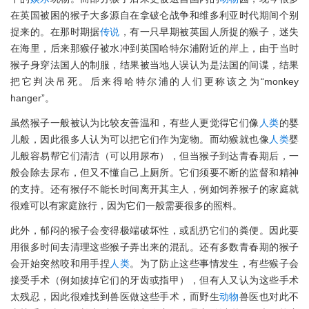
在英国被困的猴子大多源自在拿破仑战争和维多利亚时代期间个别
捉来的。在那时期据
传说
，有一只早期被英国人所捉的猴子，迷失
在海里，后来那猴仔被水冲到英国哈特尔浦附近的岸上，由于当时
猴子身穿法国人的制服，结果被当地人误认为是法国的间谍，结果
把它判决吊死。后来得哈特尔浦的人们更称该之为“monkey
hanger”。
虽然猴子一般被认为比较友善温和，有些人更觉得它们像
人类
的婴
儿般，因此很多人认为可以把它们作为宠物。而幼猴就也像
人类
婴
儿般容易帮它们清洁（可以用尿布），但当猴子到达青春期后，一
般会除去尿布，但又不懂自己上厕所。它们须要不断的监督和精神
的支持。还有猴仔不能长时间离开其主人，例如饲养猴子的家庭就
很难可以有家庭旅行，因为它们一般需要很多的照料。
此外，郁闷的猴子会变得极端破坏性，或乱扔它们的粪便。因此要
用很多时间去清理这些猴子弄出来的混乱。还有多数青春期的猴子
会开始突然咬和用手捏
人类
。为了防止这些事情发生，有些猴子会
接受手术（例如拔掉它们的牙齿或指甲），但有人又认为这些手术
太残忍，因此很难找到兽医做这些手术，而野生
动物
兽医也对此不