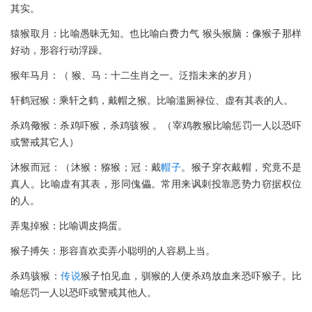
其实。
猿猴取月：比喻愚昧无知。也比喻白费力气 猴头猴脑：像猴子那样
好动，形容行动浮躁。
猴年马月：（ 猴、马：十二生肖之一。泛指未来的岁月）
轩鹤冠猴：乘轩之鹤，戴帽之猴。比喻滥厕禄位、虚有其表的人。
杀鸡儆猴：杀鸡吓猴，杀鸡骇猴 。（宰鸡教猴比喻惩罚一人以恐吓
或警戒其它人）
沐猴而冠：（沐猴：猕猴；冠：戴
帽子
。猴子穿衣戴帽，究竟不是
真人。比喻虚有其表，形同傀儡。常用来讽刺投靠恶势力窃据权位
的人。
弄鬼掉猴：比喻调皮捣蛋。
猴子搏矢：形容喜欢卖弄小聪明的人容易上当。
杀鸡骇猴：
传说
猴子怕见血，驯猴的人便杀鸡放血来恐吓猴子。比
喻惩罚一人以恐吓或警戒其他人。