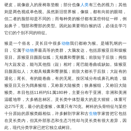
硬皮，就像嵌入的座椅靠垫般；部分也像
人类
有三色的视力；其他
则是两色视或单色视。虽然新旧世界猴，像猿，都有向前的眼睛，
但二者的脸部却是不同的；而每种类的猴仔都有某些特征一样，例
如鼻子，颚部和臀部的类型。因此如果要明白猴的话，必须去学习
它们的个别不同的特征。
猴是一个俗名，灵长目中很多
动物
我们都称为猴。是哺乳纲的一
目，它属于
动物
界最高等的类群，大脑发达，包括原猴亚目和猿猴
亚目。原猴亚目颜面似狐；无颊囊和臀胼胝；前肢短于后肢；拇指
与大趾发达，能与其他指（趾）相对；尾巴能卷曲或缺如。猿猴亚
目颜面似人；大都具颊囊和臀胼胝；前肢大都长于后肢；大趾有的
退化；尾长、有的能卷曲，有的无尾。按区域分布或鼻孔构造，猿
猴亚目又分为阔鼻猴组，又称新大陆猴类；狭鼻猴组，又称旧大陆
猴类。本目包括11科约51属180种，主要分布于亚洲、非洲和美洲
温暖地带，大多栖息林区。灵长类中体型最大的是大猩猩，体重可
达275千克，最小的是倭猴，体重只有70克。树科的头骨特征与某些
十分原始的原猴类颇相似，许多解剖学家和古
生物
学家曾把它包括
在灵长类内，但其外部形态和生态习性却与灵长类有很大差异，因
此，现代分类学家已把它独立成树目。