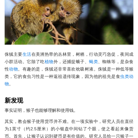
侏狨主要
生活
在美洲热带的丛林里，树栖，行动灵巧急促，夜间成
小群活动。它除了吃
植物
外，还捕捉蛾子、
蝇类
、蜘蛛等，是杂食
性
动物
。有趣的是，侏狨还非常喜欢吮吸树液。侏狨是一种低等猴
类，它的食虫习性是一种返祖遗传现象，因为他的祖先是食
虫类
动
物
。
新发现
事实证明，猴子也能够理解和使用钱。
其实，教会猴子使用货币并不难。在一项实验中，研究人员在直径
为1英寸（约2.5厘米）的小银盘中间钻了个眼，使之看起来像货
币。首先，让猴子认识到硬币是有价值的。研究人员给一只猴子一