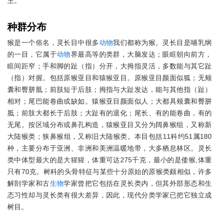
王。
种群分布
猴是一个俗名，灵长目中很多
动物
我们都称为猴。灵长目是哺乳纲
的一目，它属于
动物
界最高等的类群，大脑发达；眼眶朝向前方，
眶间距窄；手和脚的趾（指）分开，大拇指灵活，多数能与其它趾
（指）对握。包括原猴亚目和猿猴亚目。原猴亚目颜面似狐；无颊
囊和臀胼胝；前肢短于后肢；拇指与大趾发达，能与其他指（趾）
相对；尾巴能卷曲或缺如。猿猴亚目颜面似人；大都具颊囊和臀胼
胝；前肢大都长于后肢；大趾有的退化；尾长、有的能卷曲，有的
无尾。按区域分布或鼻孔构造，猿猴亚目又分为阔鼻猴组，又称新
大陆猴类；狭鼻猴组，又称旧大陆猴类。本目包括11科约51属180
种，主要分布于亚洲、非洲和美洲温暖地带，大多栖息林区。灵长
类中体型最大的是大猩猩，体重可达275千克，最小的是倭猴,体重
只有70克。树科的头骨特征与某些十分原始的原猴类颇相似，许多
解剖学家和古
生物
学家曾把它包括在灵长类内，但其外部形态和生
态习性却与灵长类有很大差异，因此，现代分类学家已把它独立成
树目。