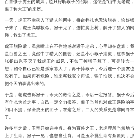
百兽慑于虎王的威风，也只好听猴子的召唤，这便是“山中无老虎，
猴子称大王”的来历。
一天，虎王不幸落入了猎人的网中，拼命挣扎也无法脱身，恰好猴
子来了，虎王高喊救命。猴子见了，连忙爬上树，解开了猎人的网
绳，救出了虎王。
虎王脱险后，虽然嘴上在不住地感谢猴子老弟，心里却在盘算：我
是百兽之王，竟然中了猎人的圈套，还是小小猴子搭救，这事猴子
张扬出岂不灭了我虎王的威风，不如干掉猴子算了，可是转念一
想，如今自己已经是孤家寡人了，再干掉猴子，今后连一个朋友也
没有了。如果再有危险，谁来帮我呢？再说，猴子怕我，也决不会
把今天的事说出来的。
于是，老虎告诉猴子，今天的救命之恩，今后一定报答。猴子今后
有什么为难之事，自己一定全力报答。猴子当然也对虎王遇险的事
闭口不提，保全虎王的面子，在这之后，二人的关系更是非同寻常
了。
许多年之后，玉帝开始选生肖。身为百兽之王，老虎理所当然地当
上了生肖。猴子一见，也想当生肖。可是玉帝挑生肖有条原则，那