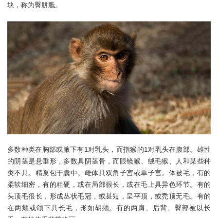
块，称为臀胼胝。
多数种类在胸部或腋下有1对乳头，而指猴的1对乳头在腹部。雄性
的阴茎是悬垂形，多数具阴茎骨，而眼镜猴、绒毛猴、人和某些种
类不具。精巢包于囊中。雌体具双角子宫或单子宫。体被毛，有的
柔软细密，有的粗硬，或在局部很长，或在毛上具异色环节。有的
头顶毛很长，形成丛状毛冠，或甚短，呈平顶，或秃顶无毛。有的
在两颊或颌下具长毛，形如胡须。有的两肩、后背、臀部被以长