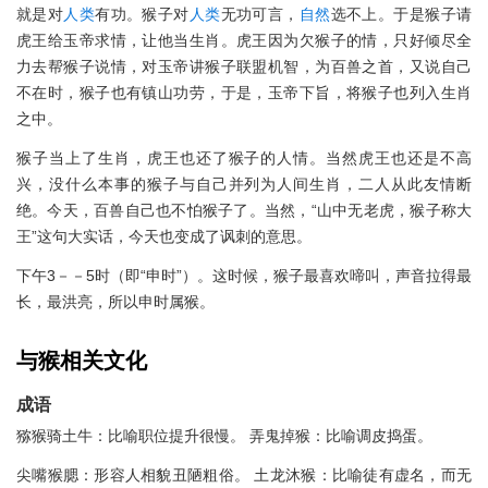
就是对
人类
有功。猴子对
人类
无功可言，
自然
选不上。于是猴子请
虎王给玉帝求情，让他当生肖。虎王因为欠猴子的情，只好倾尽全
力去帮猴子说情，对玉帝讲猴子联盟机智，为百兽之首，又说自己
不在时，猴子也有镇山功劳，于是，玉帝下旨，将猴子也列入生肖
之中。
猴子当上了生肖，虎王也还了猴子的人情。当然虎王也还是不高
兴，没什么本事的猴子与自己并列为人间生肖，二人从此友情断
绝。今天，百兽自己也不怕猴子了。当然，“山中无老虎，猴子称大
王”这句大实话，今天也变成了讽刺的意思。
下午3－－5时（即“申时”）。这时候，猴子最喜欢啼叫，声音拉得最
长，最洪亮，所以申时属猴。
与猴相关文化
成语
猕猴骑土牛：比喻职位提升很慢。 弄鬼掉猴：比喻调皮捣蛋。
尖嘴猴腮：形容人相貌丑陋粗俗。 土龙沐猴：比喻徒有虚名，而无