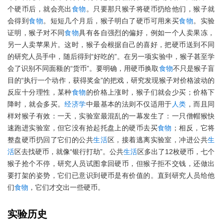
个硬币后，就会亮出
食物
。只要那只猴子将硬币扔给他们，猴子就
会得到
食物
。短短几个月后，猴子明白了硬币可用来买
食物
。实验
证明，猴子对不同
食物
具有各自强烈的偏好，例如一个人卖果冻，
另一人卖苹果片。这时，猴子会根据自己的喜好，把硬币送到不同
的研究人员手中，随后得到“好吃的”。在另一项实验中，猴子甚至学
会了识别不同面额的“货币”。要明确，用硬币换取
食物
不只是猴子盲
目的“执行一个动作，获得奖金”的把戏，研究发现猴子对价格波动的
反应十分理性，某种
食物
的价格上涨时，猴子们就会少买；价格下
降时，就会多买。
经济学
中最基本的法则不仅适用于
人类
，而且同
样对猴子有效：一天，实验室最混乱的一幕发生了：一只僧帽猴快
速跑进实验室，但它没有拾起托盘上的硬币去买
食物
；相反，它将
整盘硬币扔回了它们的公共
生活
区，接着逃离实验室，冲进公共
生
活
区去找硬币，就像“银行打劫”。公共
生活
区多出了12枚硬币，七个
猴子抢个不停，研究人员试图拿回硬币，但猴子拒不交钱，还做出
要打架的姿势，它们已意识到硬币是有价值的。直到研究人员给他
们
食物
，它们才交出一些硬币。
实验
历史