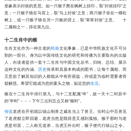
形象表示封侯的意思。如一只猴子爬在枫树上挂印，取“封侯挂印”之
意；一只猴子骑在马背上，取“马上封侯”之意；两只猴子坐在一棵松
树上，或一只猴子骑在另一只猴的背上，取“辈辈封侯”之意。 十
二属相之一，排在第九位。
十二生肖中的猴
生肖文化作为一种古老的
民俗
文化事象，已是中华民族文化不可分
割的一部分。身为以中国传统文化的研究和传播为主要取向的出版
人，向读者提供一套十二生肖与中国文化丛书，归纳、总结、展示
这种文化的内涵、
历史
传承和其基本构成的图书，让每个属相、而
又意欲了解其知识的人都能从中有所获益，抑或是为临时需要者答
疑解惑。希望它能成为您的案头之物，贴近您的
生活
。
猴在十二生肖中排行第九，与十二支配属“申”，故一天十二时辰中
的“申时”－－－下午三点到五点又称“猴时”。
传说
老虎在开初就以镇山制兽之威名当上了兽王。当时山中百兽见
了老虎都立即回避，老虎当然是既得意又感到孤独。猴子那时与老
虎是邻居，二人称兄道弟，当虎王外出时，猴子便代行镇山之令。