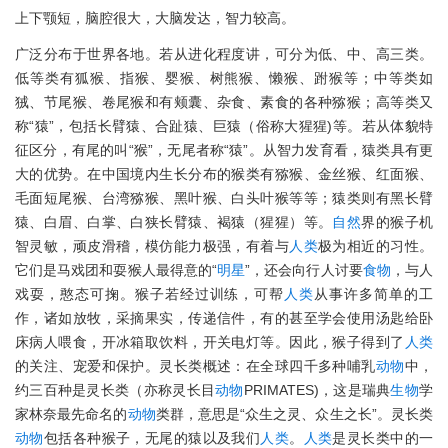
上下颚短，脑腔很大，大脑发达，智力较高。
广泛分布于世界各地。若从进化程度讲，可分为低、中、高三类。
低等类有狐猴、指猴、婴猴、树熊猴、懒猴、跗猴等；中等类如
狨、节尾猴、卷尾猴和有颊囊、杂食、素食的各种猕猴；高等类又
称“猿”，包括长臂猿、合趾猿、巨猿（俗称大猩猩)等。若从体貌特
征区分，有尾的叫“猴”，无尾者称“猿”。从智力发育看，猿类具有更
大的优势。在中国境内生长分布的猴类有猕猴、金丝猴、红面猴、
毛面短尾猴、台湾猕猴、黑叶猴、白头叶猴等等；猿类则有黑长臂
猿、白眉、白掌、白狭长臂猿、褐猿（猩猩）等。
自然
界的猴子机
智灵敏，顽皮滑稽，模仿能力极强，有着与
人类
极为相近的习性。
它们是马戏团和耍猴人最得意的“
明星
”，还会向行人讨要
食物
，与人
戏耍，憨态可掬。猴子若经过训练，可帮
人类
从事许多简单的工
作，诸如放牧，采摘果实，传递信件，有的甚至学会使用汤匙给卧
床病人喂食，开冰箱取饮料，开关电灯等。因此，猴子得到了
人类
的关注、宠爱和保护。灵长类概述：在全球四千多种哺乳
动物
中，
约三百种是灵长类（亦称灵长目
动物
PRIMATES)，这是瑞典
生物
学
家林奈最先命名的
动物
类群，意思是“众生之灵、众生之长”。灵长类
动物
包括各种猴子，无尾的猿以及我们
人类
。
人类
是灵长类中的一