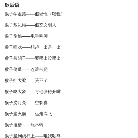
歇后语
猴子学走路――假惺惺（猩猩）
猴子戴礼帽――假充文明人
猴子偷桃――毛手毛脚
猴子唱戏――想起一出是一出
猴子带胡子――要哪出没哪出
猴子偷瓜――连滚带爬
猴子扛大梁――受不了
猴子吃大象――亏他张得开嘴
猴子捞月亮――空欢喜
猴子坐火箭――远走高飞
猴子推磨――玩不转
猴子坐到旗杆上――唯我独尊