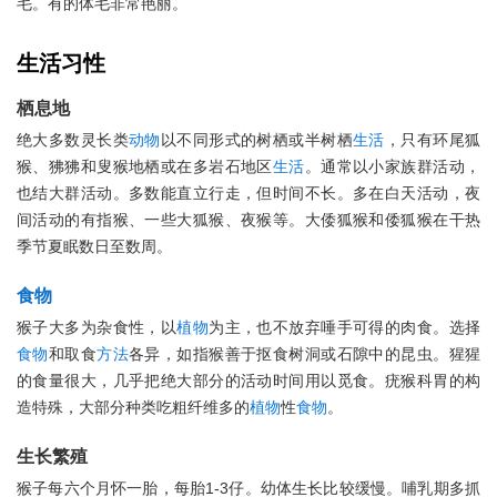
毛。有的体毛非常艳丽。
生活
习性
栖息地
绝大多数灵长类
动物
以不同形式的树栖或半树栖
生活
，只有环尾狐
猴、狒狒和叟猴地栖或在多岩石地区
生活
。通常以小家族群活动，
也结大群活动。多数能直立行走，但时间不长。多在白天活动，夜
间活动的有指猴、一些大狐猴、夜猴等。大倭狐猴和倭狐猴在干热
季节夏眠数日至数周。
食物
猴子大多为杂食性，以
植物
为主，也不放弃唾手可得的肉食。选择
食物
和取食
方法
各异，如指猴善于抠食树洞或石隙中的昆虫。猩猩
的食量很大，几乎把绝大部分的活动时间用以觅食。疣猴科胃的构
造特殊，大部分种类吃粗纤维多的
植物
性
食物
。
生长繁殖
猴子每六个月怀一胎，每胎1-3仔。幼体生长比较缓慢。哺乳期多抓