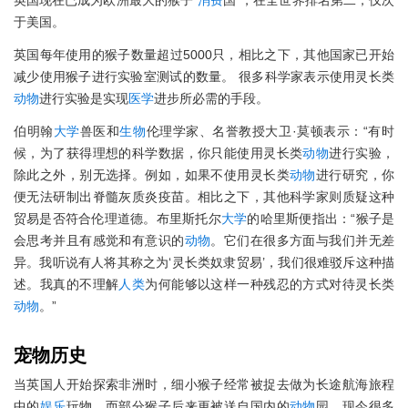
英国现在已成为欧洲最大的猴子“
消费
国”，在全世界排名第二，仅次
于美国。
英国每年使用的猴子数量超过5000只，相比之下，其他国家已开始
减少使用猴子进行实验室测试的数量。 很多科学家表示使用灵长类
动物
进行实验是实现
医学
进步所必需的手段。
伯明翰
大学
兽医和
生物
伦理学家、名誉教授大卫·莫顿表示：“有时
候，为了获得理想的科学数据，你只能使用灵长类
动物
进行实验，
除此之外，别无选择。例如，如果不使用灵长类
动物
进行研究，你
便无法研制出脊髓灰质炎疫苗。相比之下，其他科学家则质疑这种
贸易是否符合伦理道德。布里斯托尔
大学
的哈里斯便指出：“猴子是
会思考并且有感觉和有意识的
动物
。它们在很多方面与我们并无差
异。我听说有人将其称之为‘灵长类奴隶贸易’，我们很难驳斥这种描
述。我真的不理解
人类
为何能够以这样一种残忍的方式对待灵长类
动物
。”
宠物
历史
当英国人开始探索非洲时，细小猴子经常被捉去做为长途航海旅程
中的
娱乐
玩物。而部分猴子后来更被送自国内的
动物
园，现今很多