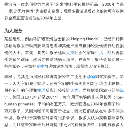
香港有一位老伯曾饲养猴子“金鹰”并利用它推销药品，2000年当局
一度以“无牌饲养”为由捉走金鹰，后经多番游说后该老伯终可有权饲
养金鹰直至该老伯在2004年去世。
为人服务
某些组织，例如马萨诸塞州波士顿的“Helping Hands”，已经开始训
练卷尾猴去帮助四肢麻痹患者和其他严重脊椎神经受伤或行动性损
伤的人士。首先，要先让猴子适应
人类
社会的家庭
生活
，然后再接
受更多的训练，然后才被送到病人那里。在家里，猴子会帮助做一
些的家务，例如把
食物
放进微波炉加热，或帮病人清洗脸部。
猕猴，尤其是恒河猴和非洲青猴经常广泛用于
动物
测试实验中。第
一，因为它们易于管理，还有它们的生殖周期相对于猿也比较快，
另外它们的心理和
物理
反应比较接近
人类
。而根据美国农业部的
统
计
，美国自1973年起至2004年，每年用于实验的非人灵长类（non-
human primates）平均约有五万只；欧洲联盟在2004年也用了约一
万只猴子。又因为猴子高度善于社交，因此它们被放在许多不同的
环境。猴子用于实验室时常有很多争议。很多人认为实验都非常残
忍，而且这些实验最后只能得到很少的有价值资料，因此有很多人