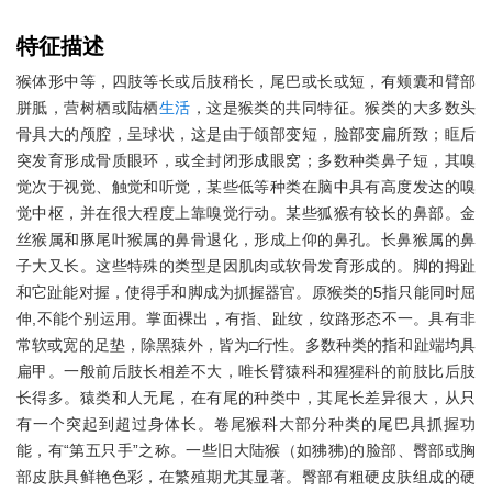
特征描述
猴体形中等，四肢等长或后肢稍长，尾巴或长或短，有颊囊和臂部
胼胝，营树栖或陆栖
生活
，这是猴类的共同特征。猴类的大多数头
骨具大的颅腔，呈球状，这是由于颌部变短，脸部变扁所致；眶后
突发育形成骨质眼环，或全封闭形成眼窝；多数种类鼻子短，其嗅
觉次于视觉、触觉和听觉，某些低等种类在脑中具有高度发达的嗅
觉中枢，并在很大程度上靠嗅觉行动。某些狐猴有较长的鼻部。金
丝猴属和豚尾叶猴属的鼻骨退化，形成上仰的鼻孔。长鼻猴属的鼻
子大又长。这些特殊的类型是因肌肉或软骨发育形成的。脚的拇趾
和它趾能对握，使得手和脚成为抓握器官。原猴类的5指只能同时屈
伸,不能个别运用。掌面裸出，有指、趾纹，纹路形态不一。具有非
常软或宽的足垫，除黑猿外，皆为□行性。多数种类的指和趾端均具
扁甲。一般前后肢长相差不大，唯长臂猿科和猩猩科的前肢比后肢
长得多。猿类和人无尾，在有尾的种类中，其尾长差异很大，从只
有一个突起到超过身体长。卷尾猴科大部分种类的尾巴具抓握功
能，有“第五只手”之称。一些旧大陆猴（如狒狒)的脸部、臀部或胸
部皮肤具鲜艳色彩，在繁殖期尤其显著。臀部有粗硬皮肤组成的硬