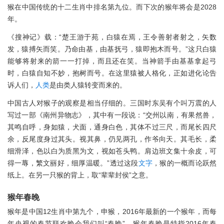
猴在中国传统的十二生肖中排名第九位。而下次的猴年将会是2028
年。
《搜神记》载：“楚王游于苑，白猿在焉，王令善射者射之，矢数
发，猿搏矢而笑。乃命由基，由基抚弓，猿即抱木而号。”这只白猿
能够将射来的箭一一打掉，而且还在笑。当神箭手由基基拿起弓
时，白猿自知不妙，抱树而号。在这里猿被人格化，正如进化论告
诉人们，
人类
是由类人猿转变而来的。
中国古人对猴子的观察是相当仔细的。三国时东吴有个叫万震的人
写过一部《南州异物志》，其中有一段说：“交州以南，有果然兽，
其鸣自呼，身如猿，犬面，通身白色，其体不过三尺，而尾长四尺
余，反尾度身过其头。视其鼻，仍见两孔，作爷向天。其毛长，柔
细滑泽，色以白为质黑为文，视如苍头鸭。肩边班文集十余皮，可
得一蓐，繁文丽好，细厚温暖。”透过这段
文字
，猴的一概而论跃然
纸上。在另一只猴的背上，取“辈辈封侯”之意。
猴年春晚
猴年是中国12生肖中第九个，申猴，2016年最新的一个猴年，而每
年央视的春节联欢晚会我们叫“春晚”，猴年春晚是特指2016年春