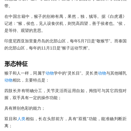
带。
在中国古籍中，猴子的别称有禺，果然，独，狨等。据《白虎通》
记述：“猴，侯也，见人设食伏机，则凭高四望，善于侯者也。”侯，
是等待、观望的意思。
印度尼西亚加里曼丹岛的北部山区，每年5月7日是“敬猴节”。而泰国
的北部山区，每年的11月1日是“猴子运动节洲”。
形态特征
猴子和人一样，同属于
动物
学中的“灵长目”。灵长类
动物
与其他哺乳
动物
相比，主要特点是：
四肢长并有明确分工，关节灵活而运用自如，拇指可与其它四指对
握，双手具有一定的操作功能；
具有辨别色彩的能力；
双目和
人类
相似，长在头部前方，具有“双视”功能，能准确判断距
离；