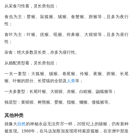
从采食习性看，灵长类包括：
食虫为主：婴猴、鼠狐猴、狨猴、食蟹猴、跗猴等，且多为夜行
性；
食叶为主：叶猴、疣猴、吼猴、仰鼻猴、大猩猩等，且多为昼行
性；
杂食：绝大多数灵长类，亦多为昼行性。
从婚配类型看，灵长类包括：
一夫一妻型：大狐猴、狨猴、卷尾猴、伶猴、夜猴、跗猴、长尾
猴、叶猴的部分、长臂猿的全部及
人类
等；
一夫多妻型：长尾叶猴、大猩猩、赤猴、白睑猴、鼬狐猴等；
独居型：黄猩猩、树熊猴、婴猴、指猴、懒猴、倭狐猴等。
其他种类
就像大
自然
的神秘永远无法穷尽一样，20世纪上的猿猴，仍有新种
被发现。1988年，在马达加斯加发现塔特索原狐猴，在非洲中部发