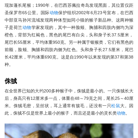
现加蓬长尾猴；1990年，在巴西苏佩拉奇岛发现黑面，其位置仅距
圣保罗市65公里。国际
动物
保护组织2002年6月23号宣布，在巴西
中部亚马孙河流域发现两种体型如同小猫的猴子新品种。这两种猴
子是荷兰
动物
学家发现的，其中一种脸颊、胸脯和四肢内侧均为深
橙色，背部为红褐色，黑色的尾巴有白尖，头和身子长37.5厘米，
尾巴长55厘米，平均体重950克。另一种属于银猴类，它们有黑色的
前额，脸颊、胸脯和四肢内侧为红色。头和身子长27.5厘米，尾巴
长42厘米，平均体重690克。这是自1990年以来发现的第37和第38
种。
侏狨
在全世界已知的大约200多种猴子中，侏狨是最小的。一只侏狨长大
后，身高只有12厘米多一点，体重在48～79克之间，尾长25～40厘
米。侏狨毛密，呈丝状，耳上通常有簇毛，还没有一只
松鼠
大。因
此，侏狨不仅是世界上最小的猴子，而且还是最小的灵长类
动物
。