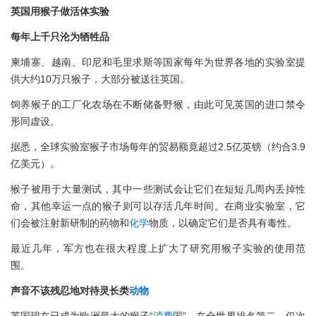
英国用猴子做活体实验
每年上千只沦为牺牲品
柬埔寨、越南、印尼和毛里求斯等国家每年为世界各地的实验室提
供大约10万只猴子，大部分被送往英国。
饲养猴子的工厂化农场在不断储备野猴，由此可见英国的进口禁令
形同虚设。
据悉，全球实验室猴子市场每年的贸易额竟超过2.5亿英镑（约合3.9
亿美元）。
猴子被用于大量测试，其中一些测试会让它们在短短几周内丢掉性
命，其他幸运一点的猴子则可以存活几年时间。在商业实验室，它
们会被注射新研制的药物和
化学
物质，以确定它们是否具有毒性。
最近几年，军方也在很大程度上扩大了研究用猴子实验的使用范
围。
声音不该残忍地对待灵长类
动物