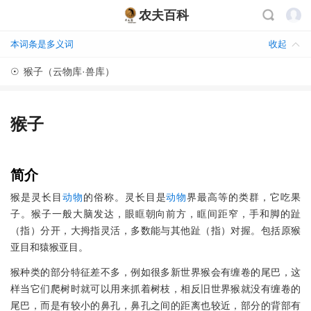
农夫百科
本词条是多义词
收起
☉
猴子（云物库·兽库）
猴子
简介
猴是灵长目
动物
的俗称。灵长目是
动物
界最高等的类群，它吃果
子。猴子一般大脑发达，眼眶朝向前方，眶间距窄，手和脚的趾
（指）分开，大拇指灵活，多数能与其他趾（指）对握。包括原猴
亚目和猿猴亚目。
猴种类的部分特征差不多，例如很多新世界猴会有缠卷的尾巴，这
样当它们爬树时就可以用来抓着树枝，相反旧世界猴就没有缠卷的
尾巴，而是有较小的鼻孔，鼻孔之间的距离也较近，部分的背部有