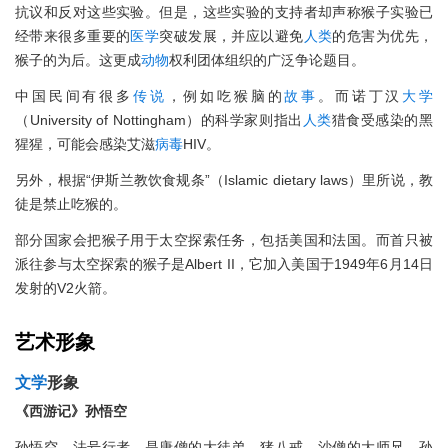
抗议和反对这些实验。但是，这些实验的支持者却声称猴子实验已
经带来很多重要的
医学
突破发展，并应以避免
人类
的危害为优先，
猴子的为后。这更成
动物
权利团体组织的广泛争论题目。
中国民间有很多
传说
，例如吃猴脑的
故事
。而诺丁汉
大学
（University of Nottingham）的科学家则指出
人类
猎食受感染的黑
猩猩，可能会感染艾滋
病毒
HIV。
另外，根据“伊斯兰教饮食规条”（Islamic dietary laws）里所说，教
徒是禁止吃猴的。
部分国家会把猴子用于太空探索任务，包括美国和法国。而首只被
派往参与太空探索的猴子是Albert II，它加入美国于1949年6月14日
发射的V2火箭。
艺术
形象
文学
形象
《西游记》孙悟空
孙悟空，法号行者，是唐僧的大徒弟，猪八戒、沙僧的大师兄。孙