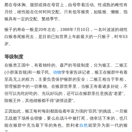
爬在母体胸、腹部或骑在母背上，由母带着活动。性成熟的雌性有
月经，雄性能在任何时间交配。只有低等猴类，如狐猴、懒猴、指
猴具有一定的交配、繁殖季节。
猴子的寿命一般是20年左右，1988年7月10日，一名叫波波的雄性
白猴卷尾猴死去，是目前已知世界上年龄最大的一只猴子，时年53
岁。
等级制度
在猴类王国中，有着独特的、森严的等级制度，分为猴王、二猴王
(小群落首领)和一般子民。
动物
学专家告诉记者，猴王在猴群中有着
至高无上的权力，主要负责保护猴群的安全；二猴王相当于宰相，
管理猴群中的一切事物。在猴群世界里，当猴王有着诸多好处，不
但可以先吃好吃的、先玩好玩的，还可以在猴群里任意挑选“老婆”。
除猴王外，其他雄猴都不得“谈情说爱”。
正因如此，猴王每时每刻都面临着年富力强的“臣民”的挑战，一旦猴
王战败下场将会很惨，要么在战斗中被打死，侥幸活下来的，也只
能在猴群中充当最下等的角色。胜利者
自然
就荣升为新一代的猴