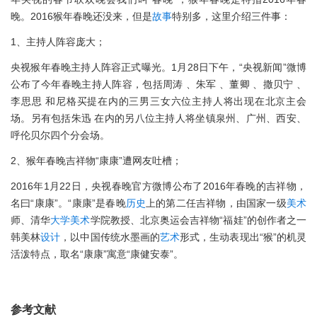
晚。2016猴年春晚还没来，但是
故事
特别多，这里介绍三件事：
1、主持人阵容庞大；
央视猴年春晚主持人阵容正式曝光。1月28日下午，“央视新闻”微博
公布了今年春晚主持人阵容，包括周涛 、朱军 、董卿 、撒贝宁 、
李思思 和尼格买提在内的三男三女六位主持人将出现在北京主会
场。另有包括朱迅 在内的另八位主持人将坐镇泉州、广州、西安、
呼伦贝尔四个分会场。
2、猴年春晚吉祥物“康康”遭网友吐槽；
2016年1月22日，央视春晚官方微博公布了2016年春晚的吉祥物，
名曰“康康”。“康康”是春晚
历史
上的第二任吉祥物，由国家一级
美术
师、清华
大学
美术
学院教授、北京奥运会吉祥物“福娃”的创作者之一
韩美林
设计
，以中国传统水墨画的
艺术
形式，生动表现出“猴”的机灵
活泼特点，取名“康康”寓意“康健安泰”。
参考文献