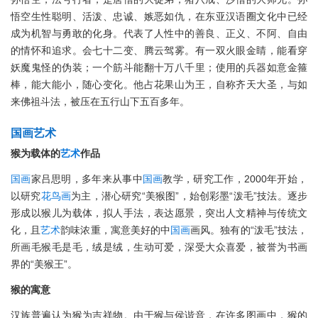
悟空生性聪明、活泼、忠诚、嫉恶如仇，在东亚汉语圈文化中已经
成为机智与勇敢的化身。代表了人性中的善良、正义、不阿、自由
的情怀和追求。会七十二变、腾云驾雾。有一双火眼金睛，能看穿
妖魔鬼怪的伪装；一个筋斗能翻十万八千里；使用的兵器如意金箍
棒，能大能小，随心变化。他占花果山为王，自称齐天大圣，与如
来佛祖斗法，被压在五行山下五百多年。
国画
艺术
猴为载体的
艺术
作品
国画
家吕思明，多年来从事中
国画
教学，研究工作，2000年开始，
以研究
花鸟画
为主，潜心研究“美猴图”，始创彩墨“泼毛”技法。逐步
形成以猴儿为载体，拟人手法，表达愿景，突出人文精神与传统文
化，且
艺术
韵味浓重，寓意美好的中
国画
画风。独有的“泼毛”技法，
所画毛猴毛是毛，绒是绒，生动可爱，深受大众喜爱，被誉为书画
界的“美猴王”。
猴的寓意
汉族普遍认为猴为吉祥物。由于猴与侯谐音，在许多图画中，猴的