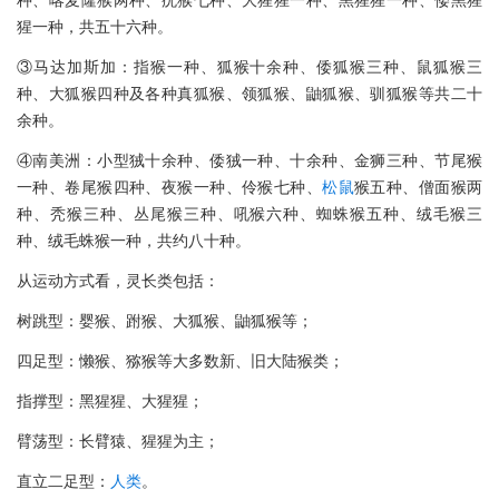
种、喀麦隆猴两种、疣猴七种、大猩猩一种、黑猩猩一种、倭黑猩
猩一种，共五十六种。
③马达加斯加：指猴一种、狐猴十余种、倭狐猴三种、鼠狐猴三
种、大狐猴四种及各种真狐猴、领狐猴、鼬狐猴、驯狐猴等共二十
余种。
④南美洲：小型狨十余种、倭狨一种、十余种、金狮三种、节尾猴
一种、卷尾猴四种、夜猴一种、伶猴七种、
松鼠
猴五种、僧面猴两
种、秃猴三种、丛尾猴三种、吼猴六种、蜘蛛猴五种、绒毛猴三
种、绒毛蛛猴一种，共约八十种。
从运动方式看，灵长类包括：
树跳型：婴猴、跗猴、大狐猴、鼬狐猴等；
四足型：懒猴、猕猴等大多数新、旧大陆猴类；
指撑型：黑猩猩、大猩猩；
臂荡型：长臂猿、猩猩为主；
直立二足型：
人类
。