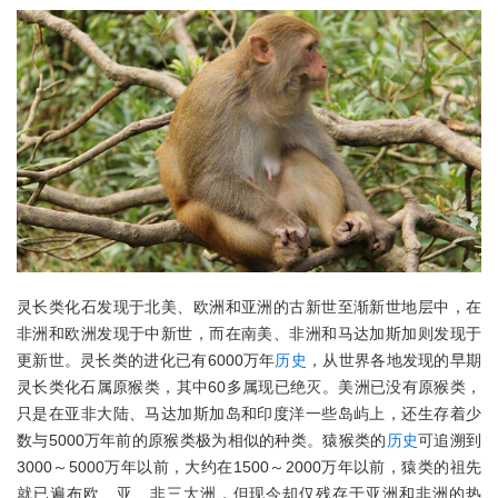
灵长类化石发现于北美、欧洲和亚洲的古新世至渐新世地层中，在
非洲和欧洲发现于中新世，而在南美、非洲和马达加斯加则发现于
更新世。灵长类的进化已有6000万年
历史
，从世界各地发现的早期
灵长类化石属原猴类，其中60多属现已绝灭。美洲已没有原猴类，
只是在亚非大陆、马达加斯加岛和印度洋一些岛屿上，还生存着少
数与5000万年前的原猴类极为相似的种类。猿猴类的
历史
可追溯到
3000～5000万年以前，大约在1500～2000万年以前，猿类的祖先
就已遍布欧、亚、非三大洲，但现今却仅残存于亚洲和非洲的热