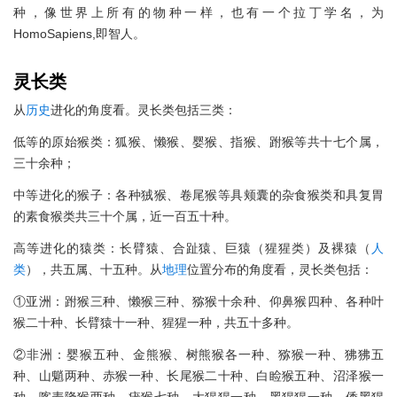
种，像世界上所有的物种一样，也有一个拉丁学名，为
HomoSapiens,即智人。
灵长类
从
历史
进化的角度看。灵长类包括三类：
低等的原始猴类：狐猴、懒猴、婴猴、指猴、跗猴等共十七个属，
三十余种；
中等进化的猴子：各种狨猴、卷尾猴等具颊囊的杂食猴类和具复胃
的素食猴类共三十个属，近一百五十种。
高等进化的猿类：长臂猿、合趾猿、巨猿（猩猩类）及裸猿（
人
类
），共五属、十五种。从
地理
位置分布的角度看，灵长类包括：
①亚洲：跗猴三种、懒猴三种、猕猴十余种、仰鼻猴四种、各种叶
猴二十种、长臂猿十一种、猩猩一种，共五十多种。
②非洲：婴猴五种、金熊猴、树熊猴各一种、猕猴一种、狒狒五
种、山魈两种、赤猴一种、长尾猴二十种、白睑猴五种、沼泽猴一