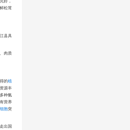
完好，
鲜松茸
江县具
大、肉质
得的
植
资源丰
多种氨
稀有营养
细胞
突
走出国