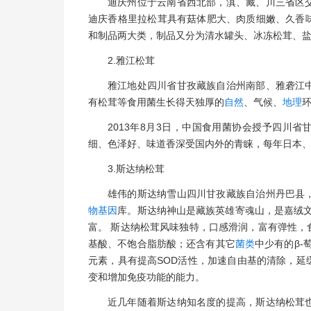
迪庆州位于云南省西北部，滇、藏、川三省区
迪庆香格里拉松茸具有菇体肥大、肉质细嫩、久香
和制品两大类，制品又分为清水罐头、冰冻松茸、
2.雅江松茸
雅江地处四川省甘孜藏族自治州南部、雅砻江
有松茸等食用菌生长得天独厚的
自然
、气候、
地理
2013年8月3日，中国食用菌协会授予四川
细、色泽好、味道香深受国内外的青睐，每年日本
3.斯达纳松茸
雄伟的斯达纳雪山四川甘孜藏族自治州丹巴县
物
基因
库。斯达纳神山是藏族英雄寄魂山，是嘉绒文
富。 斯达纳松茸风味独特，口感滑润，富有弹性
基酸、不饱合脂肪酸；还含有其它
菌类
中少有的β-
元素，具有提高SOD活性，加速自由基的清除，延
变和增加免疫功能的能力。
近几年随着斯达纳知名度的提高，斯达纳松茸