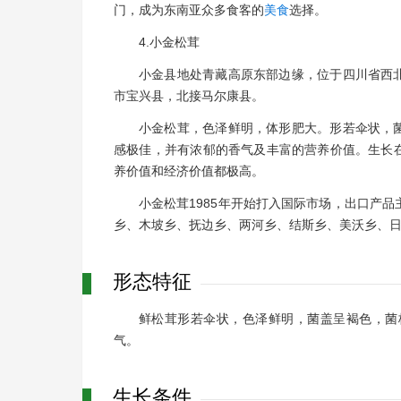
门，成为东南亚众多食客的
美食
选择。
4.小金松茸
小金县地处青藏高原东部边缘，位于四川省西
市宝兴县，北接马尔康县。
小金松茸，色泽鲜明，体形肥大。形若伞状，
感极佳，并有浓郁的香气及丰富的营养价值。生长
养价值和经济价值都极高。
小金松茸1985年开始打入国际市场，出口产
乡、木坡乡、抚边乡、两河乡、结斯乡、美沃乡、
形态特征
鲜松茸形若伞状，色泽鲜明，菌盖呈褐色，菌
气。
生长条件