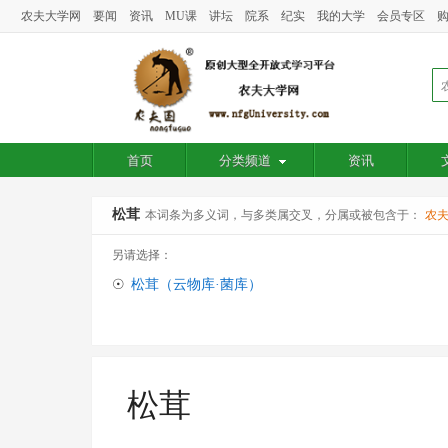
农夫大学网
要闻
资讯
MU课
讲坛
院系
纪实
我的大学
会员专区
首页
分类频道
资讯
松茸
本词条为多义词，与多类属交叉，分属或被包含于：
农
另请选择：
☉
松茸（云物库·菌库）
松茸