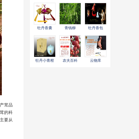
大功效
包品牌广告
包品牌物语
牡丹香囊
青钱柳
牡丹香包
牡丹小青柑
农夫百科
云物库
产茸品
茸的科
业主要从