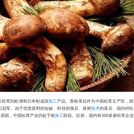
质松茸到欧洲和日本制成深
加工
产品。香格里拉作为中国松茸主产区，因
口冠军。由于优质原料的短缺、科技的落后、保鲜
技术
的落后、国内对松
等原因，中国松茸产业仍处于粗
加工
阶段。目前，国内有300多家松茸企