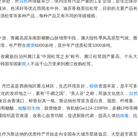
交界处，对
自然
环境破坏少，境内没有污染严重的工矿企业，原生态保存
味浓、色泽好等优点而闻名中外。迪庆香格里拉松茸，目前的主要产品有
盐渍松茸等多种产品，每种产品又有不同的等级规格。
中游、青藏高原东南部横断山脉地带中段，属大陆性季风高原型气候。雅
环境，年产野生
菌类
6000余吨，其中年产优质松茸1000余吨。
省甘孜藏族自治州雅江县“中国松茸之乡”称号。雅江松茸因产量高、个头
、韩国等国家
商人
不远千山万里来到雅江收购松茸。
，丹巴县是西南地区重点林区，生态环境良好，
植物
资源丰富，是不可多
化的发祥地之一，素有“千碉之国”、“美人谷”之称，民族文化悠久，
自然
，食后余香满口，鲜香别具一格。斯达纳松茸富含蛋白质、脂肪、纤维素、
萄萄糖酸，
核酸
衍
生物
，肽类物质，有机锗Ge124-239PM，多糖LPB等
缓组织器官衰退，改善心血管功能，促进新陈代谢，提高人体抗
病毒
、抗
也作为斯达纳的优质特产开始走向全国各大城市星级饭店、大型超市甚至