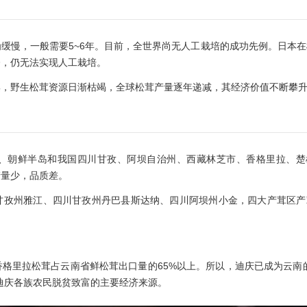
缓慢，一般需要5~6年。目前，全世界尚无人工栽培的成功先例。日本在
今，仍无法实现人工栽培。
集，野生松茸资源日渐枯竭，全球松茸产量逐年递减，其经济价值不断攀
、朝鲜半岛和我国四川甘孜、阿坝自治州、西藏林芝市、香格里拉、楚
产量少，品质差。
甘孜州雅江、四川甘孜州丹巴县斯达纳、四川阿坝州小金，四大产茸区产
香格里拉松茸占云南省鲜松茸出口量的65%以上。所以，迪庆已成为云南
迪庆各族农民脱贫致富的主要经济来源。