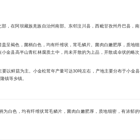
北部，在阿坝藏族羌族自治州南部。东邻汶川县，西毗甘孜州丹巴县，南
菌盖呈褐色，菌柄白色，均有纤维状，茸毛鳞片。菌肉白嫩肥厚，质地细
在小金县高半山青杠林腐质土中，尚未开散的为上品，开散成伞状的略次
品主要以鲜菇为主。小金松茸年产量可达30吨左右，产地主要分布于小金
日隆镇等乡镇。
柄为白色，均有纤维状茸毛鳞片，菌肉白嫩肥厚，质地细密，有浓郁的