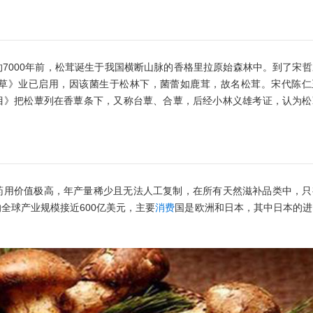
7000年前，松茸诞生于我国横断山脉的香格里拉原始森林中。到了宋
备急本草》业已启用，因该菌生于松林下，菌蕾如鹿茸，故名松茸。宋代陈
目》把松蕈列在香蕈条下，又称台蕈、合蕈，后经小林义雄考证，认为松
药用价值极高，年产量稀少且无法人工复制，在所有天然滋补品类中，只
全球产业规模接近600亿美元，主要
消费
国是欧洲和日本，其中日本的进