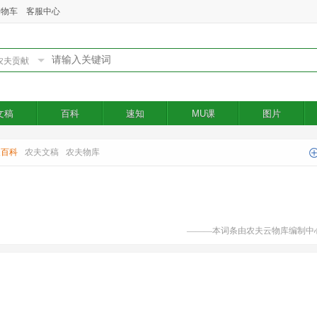
购物车
客服中心
文稿
百科
速知
MU课
图片
夫百科
农夫文稿
农夫物库
———本词条由农夫云物库编制中