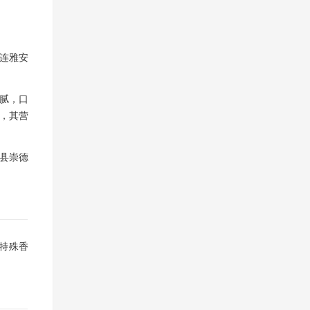
连雅安
腻，口
，其营
县县崇德
特殊香