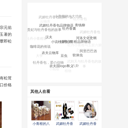
武媚牡丹香包品牌物语
牡丹香囊
青钱柳
杨贵妃与牡丹香包的故事
哲宗元佑
汉夫
小说杜康造酒
牡丹小青柑品牌物语
河洛文化史纲
武媚牡丹香包
仁玉著的
歌
牡丹小青柑茶
咖啡花的传说
蕈即松
农夫云物库
豆虫
软体虫
阿里巴巴酒
牡丹小青柑与五脏六腑
之健康调理
大学
牡丹香包，爱の信物
农夫国logo释义
八卦
武则天与牡丹香包的故
事
食物
小舢板
植物
蔬菜
学校
有松茸
口价格
其他人在看
小青柑的八
武媚牡丹香
武媚牡丹香