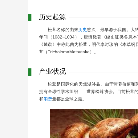
历史
起源
松茸名称的由来
历史
悠久，最早源于我国。大约
年间（1082~1094），唐慎微著《经史证类
《菌谱》中称此菌为松蕈，明代李时珍的《本草纲
茸（TricholomaMatsutake）。
产业状况
松茸是国际化的天然滋补品。由于营养价值和
拥有全球性学术组织——世界松茸协会。目前松茸的
和
消费
量都是全球之最。