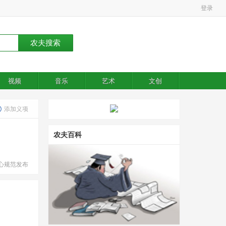
登录
视频
音乐
艺术
文创
添加义项
农夫百科
心规范发布