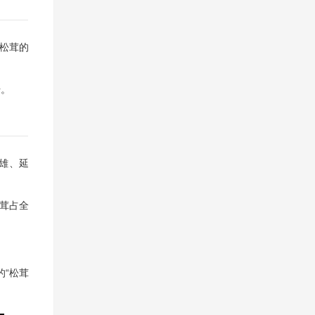
松茸的
升。
雄、延
茸占全
的“松茸