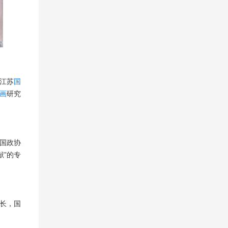
入江苏
国
画
研究
国政协
献”的专
长，国