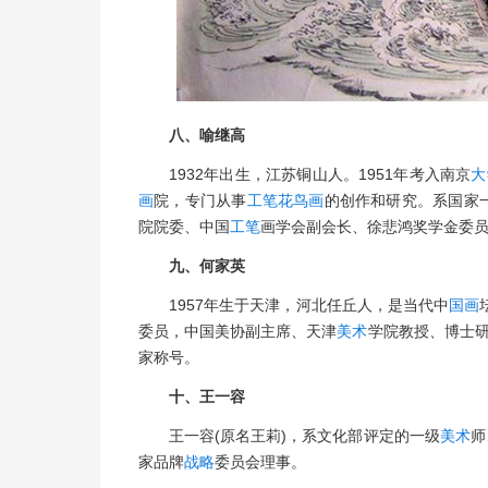
八、喻继高
1932年出生，江苏铜山人。1951年考入南京
大
画
院，专门从事
工笔
花鸟画
的创作和研究。系国家
院院委、中国
工笔
画学会副会长、徐悲鸿奖学金委
九、何家英
1957年生于天津，河北任丘人，是当代中
国画
委员，中国美协副主席、天津
美术
学院教授、博士研
家称号。
十、王一容
王一容(原名王莉)，系文化部评定的一级
美术
师
家品牌
战略
委员会理事。