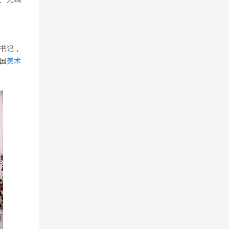
书记，
国
美术