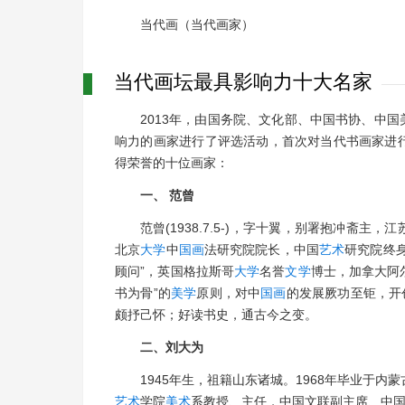
当代画（当代画家）
当代画坛最具影响力十大名家
2013年，由国务院、文化部、中国书协、中
响力的画家进行了评选活动，首次对当代书画家进
得荣誉的十位画家：
一、 范曾
范曾(1938.7.5-)，字十翼，别署抱冲斋主
北京
大学
中
国画
法研究院院长，中国
艺术
研究院终
顾问”，英国格拉斯哥
大学
名誉
文学
博士，加拿大阿
书为骨”的
美学
原则，对中
国画
的发展厥功至钜，开
颇抒己怀；好读书史，通古今之变。
二、刘大为
1945年生，祖籍山东诸城。1968年毕业于内
艺术
学院
美术
系教授、主任，中国文联副主席、中