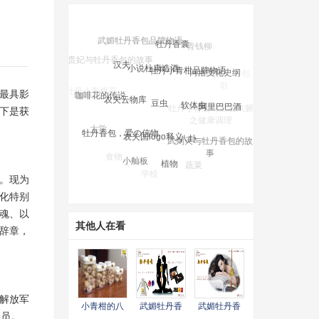
牡丹香囊
武媚牡丹香包品牌物语
小说杜康造酒
汉夫
牡丹小青柑品牌物语
河洛文化史纲
农夫云物库
豆虫
咖啡花的传说
软体虫
最具影
阿里巴巴酒
牡丹小青柑与五脏六腑
下是获
农夫国logo释义
牡丹香包，爱の信物
之健康调理
八卦
大学
武则天与牡丹香包的故
事
树木
小舢板
植物
食物
蔬菜
学校
。现为
化特别
为魂、以
其他人在看
辞章，
解放军
小青柑的八
武媚牡丹香
武媚牡丹香
委员。
大功效
包品牌广告
包品牌物语