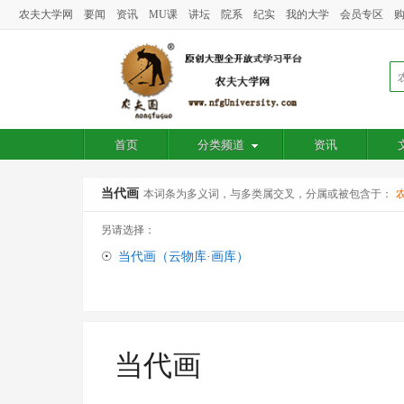
农夫大学网
要闻
资讯
MU课
讲坛
院系
纪实
我的大学
会员专区
首页
分类频道
资讯
当代画
本词条为多义词，与多类属交叉，分属或被包含于：
另请选择：
☉
当代画（云物库·画库）
当代画