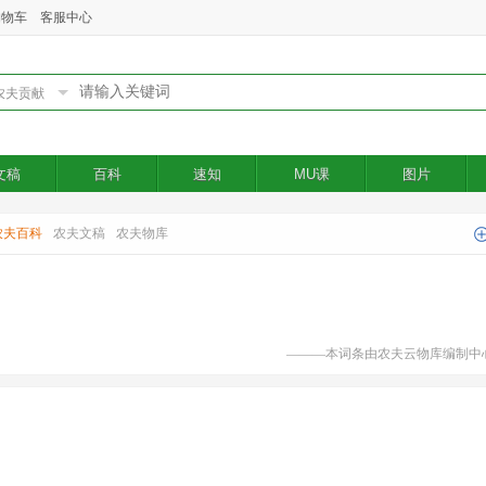
购物车
客服中心
文稿
百科
速知
MU课
图片
农夫百科
农夫文稿
农夫物库
———本词条由农夫云物库编制中