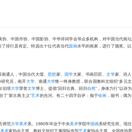
国美协、中国作协、中国影协、中华诗词学会等众多机构，对中国当代画坛
行了排行及肯定。特选出十位代表当代
国画
水平的画家，进行了颁奖。以
，江苏南通人，中国当代大儒、
思想
家、
国学
大家、书画巨匠、
文学
家、诗人
身研究员，南开
大学
、南通
大学
惟一终身教授，联合国教科文组织“多元文
尔伯塔
大学
荣誉
文学
博士。提倡“回归古典、回归
自然
”，身体力行“以诗
创了“新古典主义”
艺术
的先河。有二十四字自评：痴于
绘画
，能书；偶为
蒙古师范
大学
美术
系。1980年毕业于中央
美术
学院中
国画
系研究生班。现任
国
美术
家协会主席、教科文组织下属国际造型
艺术
家协会主席、全国政协