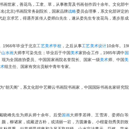
，书画世家，善花鸟，工隶、草，从事教育及书画创作四十余年。文化部中
名(北京)书画院常务副院长，国家品牌
战略
委员会理事，系文化部评定的
年代赴京求艺，得遇齐派传人娄师白先生，遂从娄先生专攻花鸟，逐步形成
。1966年毕业于北京
工艺
美术
学校
，之后从事
工艺
美术
设计
10余年。19
于
山水画
大师李可染先生；毕业后于中国
美术
家协会工作，1985年调中
国
。现为全国政协委员、中国国家画院名誉院长、国家一级
美术
师、中国
美
美术
组主任、国家有突出贡献中青年专家。
名为“朝天阁”，系文化部中艺卿云书画院书画家，中国国际书画名家研究
戴晓峰先生为师从师十余年。后受
国画
大师李若禅、王雪涛、娄师白等
，颜，柳诸家，或藏进古朴，或清丽一宕，方圆兼备。小楷凝劲秀美韵致
古朴凝重，行草师晋得雍和之风不取狂怪。山水宗法董元、巨然、范米