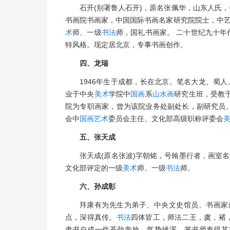
石开(别署鲁人石开)，原名张佩华，山东人氏
书画院书画家，中国国际书画名家研究院院士，中艺
术
师、一级
书法
师，国礼书画家。 二十世纪九十
特风格。现定居北京，专事书画创作。
四、龙瑞
1946年生于成都，长在北京。笔名大龙、蜀人
业于中央
美术
学院中
国画
系
山水画
研究生班，受教
院为专职画家，曾为该院业务处副处长，副研究员
会中
国画
艺术
委员会主任、文化部高级职称评委会
五、张天成
张天成(原名张波)字朝铭，号翰墨行者，画室
文化部评定的一级
美术
师、一级
书法
师。
六、孙成彰
拜康有为先生为弟子、中央文史馆员、书画家
点，深得真传。
书法
四体皆工，师法二王，虞，褚
隶书自成一件苍劲奔放，气势雄浑，篆书师秦得其