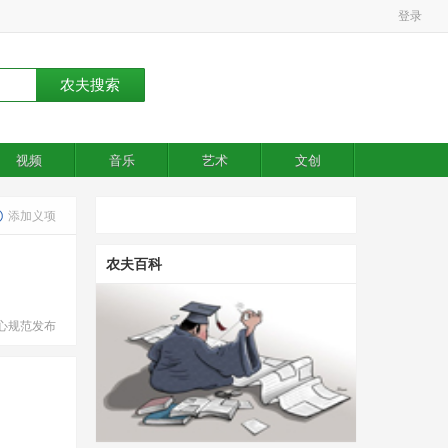
登录
视频
音乐
艺术
文创
添加义项
农夫百科
心规范发布