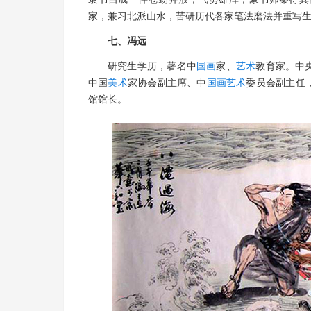
家，兼习北派山水，苦研历代各家笔法磨法并重写
七、冯远
研究生学历，著名中
国画
家、
艺术
教育家。中
中国
美术
家协会副主席、中
国画
艺术
委员会副主任
馆馆长。