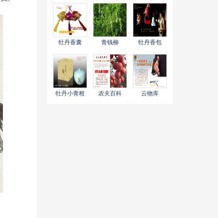
牡丹香囊
青钱柳
牡丹香包
牡丹小青柑
农夫百科
云物库