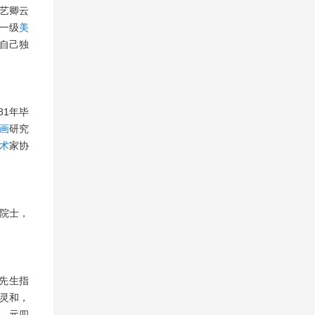
艺卿云
一级
美
自己独
81年毕
画
研究
术
家协
院院士，
先生指
灵和，
、元四