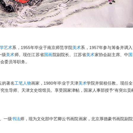
学
艺术
系，1955年毕业于南京师范学院
美术
系，1957年参与筹备并调
一级
美术
师。现任江苏省
国画
院副院长、江苏省
美术
家协会副主席、中
国
员会委员等职务。
坛的著名
工笔
人物
画家，1980年毕业于天津
美术
学院并留校任教。现任全
究生导师、天津文史馆馆员。享受国家津帖，国家人事部授予“有突出贡
、一级
书法
师，现为文化部中艺卿云书画院画家，北京厚德豪书画院副院