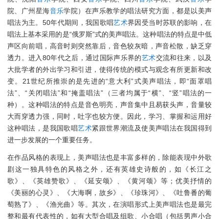
院、广州星海
音乐
学院）在声乐教学的唱法研究方面，都是以美声
唱法为主。50年代期间，我国歌唱
艺术
界因受当时苏联的影响，在
唱法上基本采用的是“俄罗斯”式的美声唱法。这种唱法的特点是中低
声区向前唱，高音时则突然靠后，音色较灰暗，声音松散，缺乏穿
透力。进入80年代之后，通过国际声乐界的
艺术
交流和往来，以及
大批学者的外出学习和引进，使得传统的模式与观念有所更新和改
变。21世纪所推崇的是先进的“意大利”式美声唱法，即“面罩唱
法”、“关闭唱法”和“掩盖唱法”（三者均属于“横”、“竖”唱法的一
种）。这种唱法的特点是音色明亮，声音集中且易获头声，音量较
大而穿透力强，同时，吐字也较方便。因此，学习、掌握和运用好
这种唱法，是我国歌唱
艺术
紧跟世界潮流及使美声唱法在我国得到
进一步发展的一个重要任务。
在作品风格的表现上，美声唱法也是丰富多样的，除能表现中外歌
剧这一独具特色的风格之外，还有英雄史诗般的，如《长江之
歌》、《英雄赞歌》、《延安颂》、《黄河颂》等；优美抒情的
《美丽的心灵》、《大海啊，故乡》、《珍珠河》、《吐鲁番的葡
萄熟了》、《渔光曲》等。其次，在演唱形式上美声唱法也是最完
整和最有代表性的，如有大型合唱及组歌、小合唱（包括男声小合