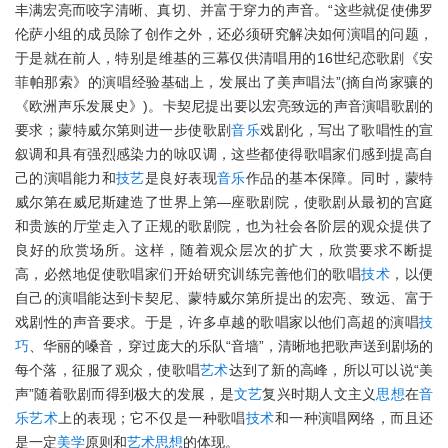
丰满宏亮而咬字清晰、真切、并富于穿力的声音。“这些就促使佛罗
伦萨小组的成员除了创作之外，还必须研究解决如何演唱的问题，
于是就在前人，特别是维基的三幕仅供清唱用的16世纪恋歌剧《安
菲帕那索》的演唱经验基础上，发展出了美声唱法”(摘自尚家骧的
《欧洲声乐发展史》)。卡契尼提出要以宏亮致远的声音演唱歌剧的
要求；蒙特威尔第则进一步使歌剧
音乐
戏剧化，写出了歌唱性的宣
叙调和具有强烈感染力的咏叹调，这些都使得歌唱家们感到提高自
己的演唱能力和
技艺
是良好表现
音乐
作品的基本保障。同时，蒙特
威尔第在威尼斯建造了世界上第—座歌剧院，使歌剧从最初的宫庭
和贵族的厅堂走入了正规的歌剧院，也为社会各阶层的观众提供了
良好的欣赏场所。这样，随着观众层次的扩大，欣赏要求不断提
高，必然地促使歌唱家们开始研究训练完善他们的歌唱
技术
，以便
自己的演唱能达到卡契尼、蒙特威尔第所提出的宏亮、致远、富于
戏剧性的声音要求。于是，许多卓越的歌唱家以他们高超的演唱
技
巧
、华丽的嗓音，穿过庞大的乐队“音墙”，清晰地把歌声送到剧场的
每个落，征服了观众，使歌唱
艺术
达到了新的高峰，所以可以说“美
声”随着歌剧而得到极大的发展，是
文艺
复兴时期人文主义
思想
在
音
乐
艺术
上的表现；它不仅是一种歌唱
技术
和一种演唱网络，而且还
是一定
美学
原则和
艺术
思想
的体现。