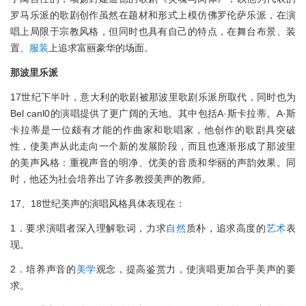
罗马乐派的歌剧创作虽然在题材和形式上模仿佛罗伦萨乐派，在演
唱上局限于宗教风格，但同时也具有自己的特点，在舞台布景、装
置、
服装
上追求富丽豪华的场面。
那波里乐派
17世纪下半叶，意大利的歌剧被那波里歌剧乐派所取代，同时也为
Bel canl0的演唱提供了更广阔的天地。其中包括A·斯卡拉蒂。A·斯
卡拉蒂是一位颇有才能的作曲家和歌唱家，他创作的歌剧具突破
性，使美声从此走向一个新的发展阶段，而且也逐渐形成了那波里
的美声风格：重视声音的明净、优美的音质和华丽的声韵效果。同
时，他还为社会培养出了许多教授美声的教师。
17、18世纪美声的演唱风格具体表现在：
1．要求演唱者深入理解歌词，力求
自然
质朴，追求高度的
艺术
表
现。
2．培养声音的
美学
观念，提高鉴赏力，使演唱更加合乎美声的要
求。