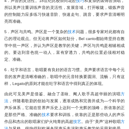
4．声音的灵活性。18世纪比较崇尚花腔
技巧
和复杂的装饰音演唱，
所以美声注重训练声音的灵活性，发展音域，打开喉咙，锻炼声音
的控制能力应多练习快速音阶、快速走句、跳音，要求声音清晰明
亮而准确。
5．声区与共鸣。声区是一个复杂的
技术
问题，很多专家对此都有自
己的理论观点。但无论将声区如何划分，Bel canto都始终坚持在教
学中统一声区，并认为声区是教学的关键，声区与共鸣是相辅相成
的。要达到音色统一动人，富有穿透力，共鸣的位置必须相对稳
定、准确。
6．吐字和语言，歌唱要有良好的语言习惯。美声要求语言中每个元
音的发声是清晰准确的，歌唱中的元音转换要圆润、流畅，只有这
样，Legato的原则才能在吐字和语言中得到真正的体现。
由此可见美声是借鉴、融合了圣咏、阉人歌手高超华丽的演唱
方
法
，伴随着歌剧的创始与发展，逐渐成熟和完善并成为—个科学的
声乐体系，它能在世界声乐史上达到一个光辉的顶峰，所依靠的正
是那些严格、准确的
技术
要求和训练，依靠的正是那些动人的声乐
作品和杰出的歌唱家们炉火纯青的高超
技艺
。由于“美声”这种歌唱
方
法
与风格，很快得到欧洲各国声乐表演和声乐教学的采用和接受，