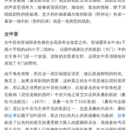
声乐变奏曲《威尼斯狂欢节》就是由花腔女高音独唱。戏剧女高音
的声音坚强有力，能够表现强烈的、激动的、复杂的情绪，擅于演
唱戏剧性的喧叙调。意大利作曲家威尔第的歌剧《阿伊达》有第一
幕第一场中的《胜利归来》就是一首典型的戏剧。
女中音
女中音的音域和音色都在女高音和女低音之间。音域通常从中央c下
面小字组的a到小字二组的a 。法国作曲家比才的歌剧《卡门》中的
女主角卡门是一个放荡、泼辣的吉普赛女郎，运用女中音演唱恰好
表现了卡门的野性。
由于角色有限，而且这一音区较接近语音，难以形成鲜明的特色。
换言之，如果没有剧情的需要，这种真正的女中音是难以得到发挥
的，所以真正优秀的女中音相当稀少。比较著名的女中音角色是：
瓦格纳《尼伯龙根的指环》中的大地之母艾尔达和圣桑的歌剧《桑
松与达丽拉》（1872）。圣桑一生作了13出歌剧，《桑松与达丽
拉》是以女中音为主角罕见的歌剧之一，也是圣桑的代表作。桑松
的
故事
记载于旧约圣经，取古代以色列人的英雄桑松为题材。
故事
叙述了以色列的老百姓遭受腓力斯人的蹂躏和压迫，英雄参孙号召
民众反抗。腓力斯人以妖艳的女祭司达丽拉色诱，妖女达丽拉探明