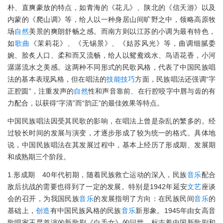
朴、直爽豪放的特点，如青海的《花儿》、陕北的《信天游》以及
内蒙的《爬山调》等，给人以一种身居山间旷野之中，领略高原牧
场
自然
美景的爽朗舒畅之感。而南方则以江苏的小调为最有特色，
如
歌曲
《茉莉花》、《无锡景》、《姑苏风光》等，曲调细腻委
婉、脍炙人口、柔和而又流畅，给人以鸳鸯戏水、鸟语花香，小河
潺潺流水之美感。这两种不同形式的民歌风格，代表了中国民族唱
法的基本表现风格，但在唱法的
技能
技巧
方面，民族唱法还强调“字
正腔圆”，注重发声的
自然
性和声音靠前、在行腔咬字中唇与齿的有
力配合，以获得“字清”而“韵正”的最佳效果等特点。
中国民族唱法因受其民歌的影响，在唱法上曾是杂乱的繁多的。经
过较长时间的发展与演变，才逐步形成了较为统一的格式。具体地
说，中国民族唱法在其发展过程中，基本上经历了形成期、发展期
和成熟期三个阶段。
1.形成期 40年代初期，随着民族救亡运动的深入，民族
音乐
配合
敌后抗战的需要也得到了一定的发展。特别是1942年延安
文艺
座谈
会的召开，为我国民族
音乐
的发展指明了方向：在民族民间
音乐
的
基础上，
创造
有中国民族风格的民族
音乐
新形象。1945年由女高音
歌唱家王昆首演的新歌剧《白毛女》的问世，标志着中国新歌剧和