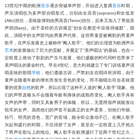
13世纪中期的欧洲
音乐
逐步突破单声部，开始进入复调
音乐
时期，
声乐演唱也为多声部合唱形式，分别由女高音(soprano)和女低音
(Alto)担任，圣咏旋律则由男高音(Tenor)担任，后来又加入了男低音
声部(Bass)。由于圣经的古训规定“妇女在教堂中应保持缄默”，因
此，演唱中的女声部均由男童声代替。这些男童是被阉割的男童声
歌手，在声乐发展史上被称作“阉人歌手”。他们的出现曾为欧洲声乐
艺术
的发展做出了巨大的贡献，并奠定了“美声唱法”的基础，也在一
定程度上推动了歌剧的产生与发展，他们盛极的时代同时也带来了
美声唱法的黄金时代。早在4世纪，意大利就建立了专门训练童声演
唱圣咏的歌唱
学校
，他们遵循古训，严禁妇女在唱诗班演唱，由于
童声会随着年龄的增长而发生音色的变化，而不能唱出符合圣咏需
要的优美
自然
的歌声，所以出现了这种不人道的“阉人歌手”现象。他
们的声带及喉头不会随着年龄和身体的成熟而变化，阉人歌手具有
女声的声带，同时又具备男子的体魄，所以，无需用假声就能发出
悦耳的女声。虽然他们的声音不如真正的女声柔美，但他们华丽、
轻巧、明亮的音色，宽广的音域，能令听众激动不已。在阉人歌手
兴起和盛行的时期，不仅排挤了女声，甚至在一定程度上几乎抢占
了男声在歌坛上的地位。阉人歌手在欧洲盛行了近两个世纪之久，