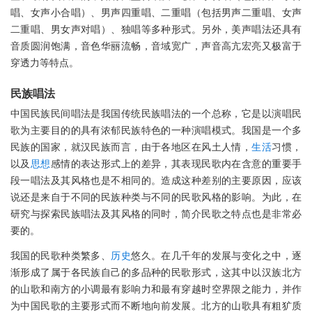
唱、女声小合唱）、男声四重唱、二重唱（包括男声二重唱、女声
二重唱、男女声对唱）、独唱等多种形式。另外，美声唱法还具有
音质圆润饱满，音色华丽流畅，音域宽广，声音高亢宏亮又极富于
穿透力等特点。
民族唱法
中国民族民间唱法是我国传统民族唱法的一个总称，它是以演唱民
歌为主要目的的具有浓郁民族特色的一种演唱模式。我国是一个多
民族的国家，就汉民族而言，由于各地区在风土人情，
生活
习惯，
以及
思想
感情的表达形式上的差异，其表现民歌内在含意的重要手
段一唱法及其风格也是不相同的。造成这种差别的主要原因，应该
说还是来自于不同的民族种类与不同的民歌风格的影响。为此，在
研究与探索民族唱法及其风格的同时，简介民歌之特点也是非常必
要的。
我国的民歌种类繁多、
历史
悠久。在几千年的发展与变化之中，逐
渐形成了属于各民族自己的多品种的民歌形式，这其中以汉族北方
的山歌和南方的小调最有影响力和最有穿越时空界限之能力，并作
为中国民歌的主要形式而不断地向前发展。北方的山歌具有粗犷质