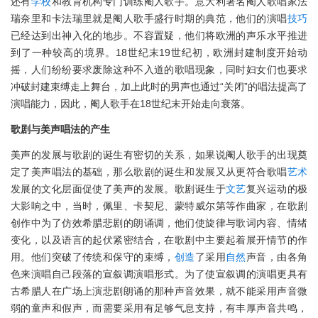
还有
学校
和教育机构专门训练阉人歌手。意大利著名阉人歌唱家法
瑞奈里和卡法瑞里就是阉人歌手盛行时期的典范，他们的演唱
技巧
已经达到出神入化的地步。不容置疑，他们将欧洲的声乐水平推进
到了一种较高的境界。18世纪末19世纪初，欧洲封建制度开始动
摇，人们纷纷要求废除这种不入道的歌唱现象，同时妇女们也要求
冲破封建束缚走上舞台，加上此时的男声也通过“关闭”的唱法提高了
演唱能力，因此，阉人歌手在18世纪末开始走向衰落。
歌剧与美声唱法的产生
美声的发展与歌剧的诞生有密切的关系，如果说阉人歌手的出现奠
定了美声唱法的基础，那么歌剧的诞生和发展又从更符合歌唱
艺术
发展的文化层面促使了美声的发展。歌剧诞生于
文艺
复兴运动的极
大影响之中，当时，佩里、卡契尼、蒙特威尔第等作曲家，在歌剧
创作中为了仿效希腊悲剧的朗诵调，他们使旋律与歌词内容、情绪
变化，以及语言的起伏紧密结合，在歌剧中主要起着展开情节的作
用。他们突破了传统和保守的束缚，
创造
了采用
自然
声音，由各角
色来演唱自己段落的宣叙调演唱形式。为了使宣叙调的演唱更具有
古希腊人在广场上演悲剧朗诵的那种声音效果，就不能采用声音微
弱的童声和假声，而需要采用有足够气息支持，有丰厚声音共鸣，