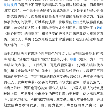
技能
技巧
的运用上不同于美声唱法和民族唱法那样规范，而着重强
调其“感觉”。一个歌手是否能够发展成为歌星，不是要看他是否具备
一副优质的嗓子，而是要看他是否具有较强的乐感和摹仿力。乐感
和摹仿力好的歌手，可以摹仿演唱一位歌星的
歌曲
达到以假乱真的
程度，曾经就有人说：中国歌坛有许多个邓丽君。歌星张宇（
歌曲
《用心良苦》的演唱者）和张学友的声音听起来也真使人难辨其真
伪。因此说，摹仿（当然乐感也是非常重要的）在流行唱法中是最
为关键的一个方面。
由于流行唱法具有追求个性与特色的特点，因而在唱法分类上有“气
声”唱法、“沙哑式”唱法和“喊式”唱法等几种。
歌曲
《在水一方》（气
声唱法代表作）、《我很丑，可是我很温柔》（沙哑式唱法代表
作）和《妹妹你大胆的往前走》（喊式唱法代表作），表现了三种
唱法的基本特点。“气声”唱法的特点主要是喉部松弛，基本保持吸气
的状态，发声时声带不需要闭紧而留有较大的空隙，以使其漏气，
声音空和暗，因而也可称其为“漏气式”唱法。“沙哑式”唱法的特点是
喉器上提，气息集中冲击松弛的声带且着力于喉部，使之出现气泡
声，故有沙哑感。所谓“喊式”唱法，主要是运用大本嗓去歌唱，并且
刻意使声音横向发展。由于用力较大，声音既白而又尖硬，故