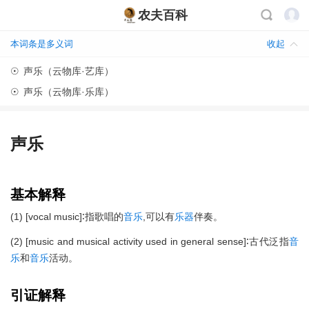
农夫百科
本词条是多义词
收起
☉
声乐（云物库·艺库）
☉
声乐（云物库·乐库）
声乐
基本解释
(1) [vocal music]∶指歌唱的
音乐
,可以有
乐器
伴奏。
(2) [music and musical activity used in general sense]∶古代泛指
音
乐
和
音乐
活动。
引证解释