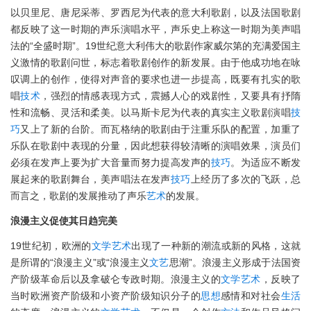
以贝里尼、唐尼采蒂、罗西尼为代表的意大利歌剧，以及法国歌剧
都反映了这一时期的声乐演唱水平，声乐史上称这一时期为美声唱
法的“全盛时期”。19世纪意大利伟大的歌剧作家威尔第的充满爱国主
义激情的歌剧问世，标志着歌剧创作的新发展。由于他成功地在咏
叹调上的创作，使得对声音的要求也进一步提高，既要有扎实的歌
唱
技术
，强烈的情感表现方式，震撼人心的戏剧性，又要具有抒隋
性和流畅、灵活和柔美。以马斯卡尼为代表的真实主义歌剧演唱
技
巧
又上了新的台阶。而瓦格纳的歌剧由于注重乐队的配置，加重了
乐队在歌剧中表现的分量，因此想获得较清晰的演唱效果，演员们
必须在发声上要为扩大音量而努力提高发声的
技巧
。为适应不断发
展起来的歌剧舞台，美声唱法在发声
技巧
上经历了多次的飞跃，总
而言之，歌剧的发展推动了声乐
艺术
的发展。
浪漫主义促使其日趋完美
19世纪初，欧洲的
文学
艺术
出现了一种新的潮流或新的风格，这就
是所谓的“浪漫主义”或“浪漫主义
文艺
思潮”。浪漫主义形成于法国资
产阶级革命后以及拿破仑专政时期。浪漫主义的
文学
艺术
，反映了
当时欧洲资产阶级和小资产阶级知识分子的
思想
感情和对社会
生活