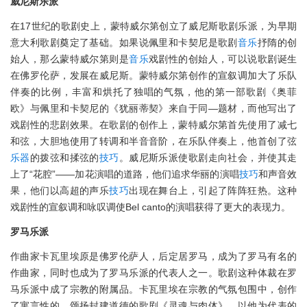
威尼斯乐派
在17世纪的歌剧史上，蒙特威尔第创立了威尼斯歌剧乐派，为早期
意大利歌剧奠定了基础。如果说佩里和卡契尼是歌剧
音乐
抒隋的创
始人，那么蒙特威尔第则是
音乐
戏剧性的创始人，可以说歌剧诞生
在佛罗伦萨，发展在威尼斯。蒙特威尔第创作的宣叙调加大了乐队
伴奏的比例，丰富和烘托了独唱的气氛，他的第一部歌剧《奥菲
欧》与佩里和卡契尼的《犹丽蒂契》来自于同—题材，而他写出了
戏剧性的悲剧效果。在歌剧的创作上，蒙特威尔第首先使用了减七
和弦，大胆地使用了转调和半音音阶，在乐队伴奏上，他首创了弦
乐器
的拨弦和揉弦的
技巧
。威尼斯乐派使歌剧走向社会，并使其走
上了“花腔”——加花演唱的道路，他们追求华丽的演唱
技巧
和声音效
果，他们以高超的声乐
技巧
出现在舞台上，引起了阵阵狂热。这种
戏剧性的宣叙调和咏叹调使Bel canto的演唱获得了更大的表现力。
罗马乐派
作曲家卡瓦里埃原是佛罗伦萨人，后定居罗马，成为了罗马有名的
作曲家，同时也成为了罗马乐派的代表人之一。歌剧这种体裁在罗
马乐派中成了宗教的附属品。卡瓦里埃在宗教的气氛包围中，创作
了寓言性的，颂扬封建道德的歌剧《灵魂与肉体》，以他为代表的