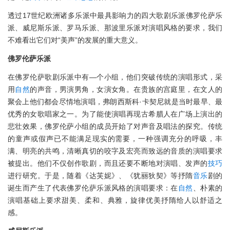
透过17世纪欧洲诸多乐派中最具影响力的四大歌剧乐派佛罗伦萨乐
派、威尼斯乐派、罗马乐派、那波里乐派对演唱风格的要求，我们
不难看出它们对“美声”的发展的重大意义。
佛罗伦萨乐派
在佛罗伦萨歌剧乐派中有—个小组，他们突破传统的演唱形式，采
用
自然
的声音，男演男角，女演女角。在贵族的宫庭里，在文人的
聚会上他们都会尽情地演唱，弗朗西斯科·卡契尼就是当时最早、最
优秀的女歌唱家之一。为了能使演唱再现古希腊人在广场上演出的
悲壮效果，佛罗伦萨小组的成员开始了对声音及唱法的探究。传统
的童声或假声已不能满足现实的需要，一种强调充分的呼吸，丰
满、明亮的共鸣，清晰真切的咬字及宏亮而致远的音质的演唱要求
被提出。他们不仅创作歌剧，而且还要不断地对演唱、发声的
技巧
进行研究。于是，随着《达芙妮》、《犹丽狄契》等抒隋
音乐
剧的
诞生而产生了代表佛罗伦萨乐派风格的演唱要求：在
自然
、朴素的
演唱基础上要求甜美、柔和、典雅，旋律优美抒隋给人以舒适之
感。