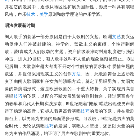
并在它的发展中，逐步从地区性扩展为国际性，形成一种具有演唱
风格，声乐
技术
，
美学
原则和教学理论的声乐学派。
唱法发展新时期
阉人歌手的衰落一部分原因是由于大歌剧的兴起。欧洲
文艺
复兴运
动促使人们冲破封建的、神学的、禁欲主义的束缚，个性得到解
放，爱I青成为人们歌颂的主题，资产阶级浪潮对封建制度进行强烈
冲击。进入19世纪，阉人歌手这种不人道的现象逐渐被禁止。l8世
纪后期，大歌剧主题大都离不开对个性解放的要求和对 爱情主题的
叙述，并提倡采用现实主义的创作
方法
。因．此歌剧舞台上逐步改
变了由阉人歌唱家担任女角的演唱方式，奠定了男唱男角，女唱女
角的新演唱形式，这是欧洲歌剧的—个重大转折。为了实现男高音
演唱
技巧
的飞跃，以配合不断发展繁荣的歌剧舞台，经过两百多年
的教学和几代人长期实践探索，l9世纪随着“掩蔽”唱法出现使男声获
得了稳定的高音，它标志着男高音演唱
技巧
的质的飞跃，并在歌剧
舞台上，以男角为主角的局面逐步形成。可以说，l9世纪是男声的黄
金时代，无论从演唱
技巧
的发展，演唱人才辈出，还是以大量的男
角为主的作品涌现，均证明了男声在歌剧中的重要地位。