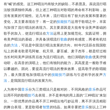
有“喊”的感觉。这三种唱法均有较大的缺陷，不易普及。虽说流行唱
法较强调独特风格，但上述三种唱法对歌唱的寿命有不利影响，故
没有发展的可能性。近几年来，流行唱法有了较大的发展和显著的
变化，其主要表现在于：将一定的
技能
技巧
运用于歌唱之中，丰富
与加强了流行唱法的表现力。其主要原因是大批有专业美声基础的
歌手的加入，使流行唱法在
方法
运用上更加规范化。实践证明，拥
有美声唱法的基础，并具备演唱流行
歌曲
的特有感觉，两者有机结
合的
方法
，可说是中国流行唱法发展的方向。80年代活跃在我国歌
坛上的著名歌星毛阿敏、杭天琪、廖百威、麦子杰等，都是经过相
当长时间美声训练而后改为流行唱法的。他们演唱的
歌曲
优美抒情
动听，在高音的演唱上，他们有独到的能力，其高度是一般歌手难
以攀越的。因此，要提高流行唱法的整体效果，提高歌手的歌唱能
力，最大限度地加强唱法中的
技能
技巧
训练与引进科学的发声
方
法
，是我国流行唱法的发展方向。
人为将中国
音乐
分为三类唱法只是相对的，不同风格的
音乐
作品可
以用不同的歌唱
技巧
去表现，并不是单纯的用上面的“三种唱法”来划
分。一部优秀的作品离不开三种唱法地巧妙运用，离不开演员精彩
的舞台表现，更是歌唱者
智慧
的结晶。如果非要把
音乐
按以上三种