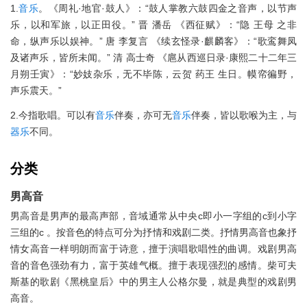
1.
音乐
。《周礼·地官·鼓人》：“鼓人掌教六鼓四金之音声，以节声
乐，以和军旅，以正田役。” 晋 潘岳 《西征赋》：“隐 王母 之非
命，纵声乐以娱神。” 唐 李复言 《续玄怪录·麒麟客》：“歌鸾舞凤
及诸声乐，皆所未闻。” 清 高士奇 《扈从西巡日录·康熙二十二年三
月朔壬寅》：“妙妓杂乐，无不毕陈，云贺 药王 生日。幙帟徧野，
声乐震天。”
2.今指歌唱。可以有
音乐
伴奏，亦可无
音乐
伴奏，皆以歌喉为主，与
器乐
不同。
分类
男高音
男高音是男声的最高声部，音域通常从中央c即小一字组的c到小字
三组的c 。按音色的特点可分为抒情和戏剧二类。抒情男高音也象抒
情女高音一样明朗而富于诗意，擅于演唱歌唱性的曲调。戏剧男高
音的音色强劲有力，富于英雄气概。擅于表现强烈的感情。柴可夫
斯基的歌剧《黑桃皇后》中的男主人公格尔曼，就是典型的戏剧男
高音。