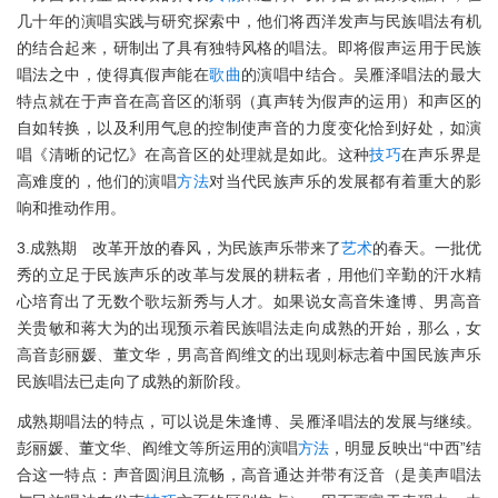
几十年的演唱实践与研究探索中，他们将西洋发声与民族唱法有机
的结合起来，研制出了具有独特风格的唱法。即将假声运用于民族
唱法之中，使得真假声能在
歌曲
的演唱中结合。吴雁泽唱法的最大
特点就在于声音在高音区的渐弱（真声转为假声的运用）和声区的
自如转换，以及利用气息的控制使声音的力度变化恰到好处，如演
唱《清晰的记忆》在高音区的处理就是如此。这种
技巧
在声乐界是
高难度的，他们的演唱
方法
对当代民族声乐的发展都有着重大的影
响和推动作用。
3.成熟期 改革开放的春风，为民族声乐带来了
艺术
的春天。一批优
秀的立足于民族声乐的改革与发展的耕耘者，用他们辛勤的汗水精
心培育出了无数个歌坛新秀与人才。如果说女高音朱逢博、男高音
关贵敏和蒋大为的出现预示着民族唱法走向成熟的开始，那么，女
高音彭丽媛、董文华，男高音阎维文的出现则标志着中国民族声乐
民族唱法已走向了成熟的新阶段。
成熟期唱法的特点，可以说是朱逢博、吴雁泽唱法的发展与继续。
彭丽媛、董文华、阎维文等所运用的演唱
方法
，明显反映出“中西”结
合这一特点：声音圆润且流畅，高音通达并带有泛音（是美声唱法