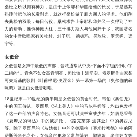
桑松之所以拥有神力，是由于上帝耶和华赐给他的长发，于是趁其
熟睡时把他的长发剃光，就这样桑松做了腓力斯人的俘虏。他们剜
去桑松的双眼，每日劳役。桑松求告上帝耶和华并又一次得到了神
力的帮助，推倒神殿大柱，三千徘力斯人与他同归于尽，我国著名
的女中音歌唱家有关牧村、刘子琪、 德德玛、吴玫玫、罗天婵、梁
宁等。
女低音
女低音是女声中最低的声部，音域通常从中央c下面小字组的f到小字
二组的f 。音色不如女高音明亮，但比较丰满坚实。俄罗斯作曲家柴
可夫斯基的歌剧《叶甫根尼·奥涅金》第一幕第一场的《奥尔伽的叙
咏调》就是由女低音独唱。
18世纪末—19世纪的前半期是女低音的黄金时代。韦伯《奥伯龙》
中的国王侍从、罗西尼《湖上美人》中的马尔科姆等，均出色发挥
了这一声部的声音特色。女低音还可以演书童或少年，如唐尼采蒂
《夏摩尼的琳达》中的彼罗托，《路克莱莎·波其亚》中的奥西尼
等。除了罗西尼的《灰姑娘》中的辛德瑞拉《赛米拉密德》中的阿
萨斯等角色之外，女低音的形象又常与荡妇、懒婆娘、老年妇女等