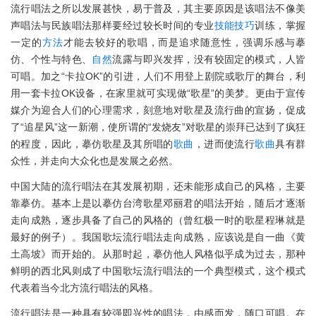
流行唱法之所以发展甚快，易于普及，其主要原因是该唱法不像美
声唱法与民族唱法那样要经过较长时间的专业
技能
技巧
训练，掌握
一定的
方法
才能去较好的歌唱，而是追求随意性，强调乐感与摹
仿、个性与特色、
自然
流露与即兴发挥，没有较固定的模式，人皆
可唱。加之“卡拉OK”的引进，人们不用登上剧院或歌厅的舞台，利
用一套卡拉OK设备，在家里就可实现做“歌星”的美梦。更由于宣传
媒介为迎合人们的心理需求，刻意地对歌星及流行曲的宣扬，促成
了“追星风”这一新潮，使所谓的“发烧友”对歌星的崇拜已达到了疯狂
的程度，因此，摹仿歌星及其所唱的
歌曲
，进而使流行
歌曲
具有群
众性，并走向大众化也是发展之必然。
中国大陆的流行唱法在其发展初期，还未能形成自己的风格，主要
靠摹仿。基本上是以摹仿台湾歌星邓丽君的唱法开始，随后才逐渐
走向成熟，逐步具备了自己的风格的（曾红极一时的歌星程琳就是
最好的例子）。我国歌坛流行唱法走向成熟，应该说是自一曲《黄
土高坡》而开始的。从那时起，摹仿他人风格似乎成为过去，那种
鲜明的西北风则成了中国歌坛流行唱法的一个典型模式，这个模式
代表着当今北方流行唱法的风格。
流行唱法是一种具有较强即兴性的唱法，由感而发，随口可唱。在