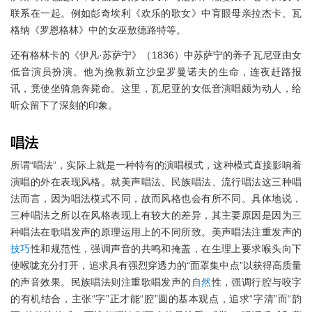
联系在一起。例如彭奇埃利《欢乐的歌女》中肓眼母亲拉杰卡、瓦
格纳《罗恩格林》中的女巫敖德路特等。
还有格林卡的《伊凡·苏萨宁》（1836）中苏萨宁的养子瓦尼亚由女
低音演员扮演。他为挽救新立沙皇罗曼诺夫的生命，连夜赶路报
讯，竟使坐骑急奔毙命。这里，瓦尼亚的女低音演唱颇为动人，给
听众留下了深刻的印象。
唱法
所谓“唱法”，实际上就是一种特有的演唱模式，这种模式直接影响着
演唱的外在表现风格。就美声唱法、民族唱法、流行唱法这三种唱
法而言，因为唱法模式不同，故而风格也会有所不同。具体地说，
三种唱法之所以在风格表现上有较大的差异，其主要原因是因为三
种唱法在歌唱发声的原理运用上的不同所致。美声唱法注重发声的
技巧
性和规范性，强调声音的共鸣和掩盖，在生理上要求喉头向下
使喉咙充分打开，追求具有强烈穿透力的“面罩集中点”以获得高质量
的声音效果。民族唱法则注重歌唱发声的
自然
性，强调行腔与咬字
的有机结合，主张“字”正才能“腔”圆的基本观点，追求“字清”而“韵