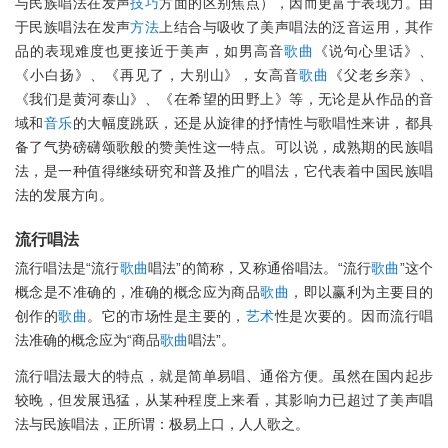
与民族唱法在发声
技巧
方面的区别焦点），因而更富于表现力。由
于民族唱法在发声
方法
上结合与吸收了美声唱法的泛音运用，其作
品的表现难度也更接近于美声，如男高音
歌曲
《说句心里话》、
《小白扬》、《再见了，大别山》，女高音
歌曲
《父老乡亲》、
《我们是黄河泰山》、《在希望的田野上》等，无论是从作品的音
域和
音乐
的大幅度跳跃，还是从旋律的抒情性与歌唱性来讲，都具
备了气势磅礴颂歌般的赞美性这一特点。可以说，成熟期的民族唱
法，是一种值得继续研究和普及推广的唱法，它代表着中国民族唱
法的发展方向。
流行唱法
流行唱法是“流行
歌曲
唱法”的简称，又称通俗唱法。“流行
歌曲
”这个
概念是不准确的，准确的概念应为商品
歌曲
，即以赢利为主要目的
创作的
歌曲
。它的市场性是主要的，
艺术
性是次要的。因而流行唱
法准确的概念应为“商品
歌曲
唱法”。
流行唱法最大的特点，就是简单易唱、通俗方便。虽然在国内起步
较晚，但发展迅猛，从某种程度上来看，其影响力已超过了美声唱
法与民族唱法，正所谓：极易上口，人人歌之。