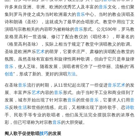
许多来自亚洲、非洲、欧洲的优秀艺人及丰富的
音乐
文化，他们聚
集到罗马并使之成为当时欧洲最大的
音乐
中心。当时的教会演唱圣
诗和朗诵《圣经》，这就成为了最早的合唱形式。教堂中用拉丁文
演唱与宗教相关的内容即为被称咏的
音乐
形式。公元590年，罗马教
皇格里高利一世选编、修订了配合教仪的《唱经本》，即著名的
《格里高利圣咏》，实际上相当于规定了教堂中演唱教义的歌调。
圣咏是欧洲声乐
艺术
的萌芽，它要求庄严、肃穆的演唱配合教堂的
氛围。虽然圣咏有宣叙性和旋律性两种歌调，但由于它只是单旋律
音乐
，使人乏味。随着发展，演唱者将它作了一些华丽、流畅的“再
创造
”，形成了新的、更好的演唱
方法
。
在圣咏
音乐
流行的时期，从11世纪起出现了一些促进
音乐
艺术
的发
展、丰富声乐
艺术
内容的
音乐
形式。由于当时手工业和商业得到了
发展，城市开始出现了针对宗教
音乐
的世俗
音乐
，它要求人们用
音
乐
反映
生活
和世俗的情感。此后，又相继出现了游吟歌手、恋
诗歌
手、民歌手等专业的歌唱者，他们虽无法完全摆脱宗教的浓厚色
彩，但已可堪称为对宗教
音乐
的大胆突破。
阉人歌手促使歌唱
技巧
的发展