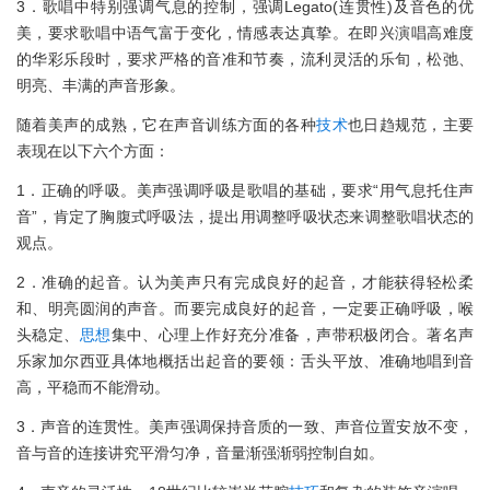
3．歌唱中特别强调气息的控制，强调Legato(连贯性)及音色的优
美，要求歌唱中语气富于变化，情感表达真挚。在即兴演唱高难度
的华彩乐段时，要求严格的音准和节奏，流利灵活的乐旬，松弛、
明亮、丰满的声音形象。
随着美声的成熟，它在声音训练方面的各种
技术
也日趋规范，主要
表现在以下六个方面：
1．正确的呼吸。美声强调呼吸是歌唱的基础，要求“用气息托住声
音”，肯定了胸腹式呼吸法，提出用调整呼吸状态来调整歌唱状态的
观点。
2．准确的起音。认为美声只有完成良好的起音，才能获得轻松柔
和、明亮圆润的声音。而要完成良好的起音，一定要正确呼吸，喉
头稳定、
思想
集中、心理上作好充分准备，声带积极闭合。著名声
乐家加尔西亚具体地概括出起音的要领：舌头平放、准确地唱到音
高，平稳而不能滑动。
3．声音的连贯性。美声强调保持音质的一致、声音位置安放不变，
音与音的连接讲究平滑匀净，音量渐强渐弱控制自如。