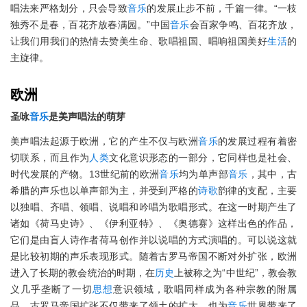
唱法来严格划分，只会导致
音乐
的发展止步不前，千篇一律。“一枝
独秀不是春，百花齐放春满园。”中国
音乐
会百家争鸣、百花齐放，
让我们用我们的热情去赞美生命、歌唱祖国、唱响祖国美好
生活
的
主旋律。
欧洲
圣咏
音乐
是美声唱法的萌芽
美声唱法起源于欧洲，它的产生不仅与欧洲
音乐
的发展过程有着密
切联系，而且作为
人类
文化意识形态的一部分，它同样也是社会、
时代发展的产物。13世纪前的欧洲
音乐
均为单声部
音乐
，其中，古
希腊的声乐也以单声部为主，并受到严格的
诗歌
韵律的支配，主要
以独唱、齐唱、领唱、说唱和吟唱为歌唱形式。在这一时期产生了
诸如《荷马史诗》、《伊利亚特》、《奥德赛》这样出色的作品，
它们是由盲人诗作者荷马创作并以说唱的方式演唱的。可以说这就
是比较初期的声乐表现形式。随着古罗马帝国不断对外扩张，欧洲
进入了长期的教会统治的时期，在
历史
上被称之为“中世纪”，教会教
义几乎垄断了一切
思想
意识领域，歌唱同样成为各种宗教的附属
品。古罗马帝国扩张不仅带来了领土的扩大，也为
音乐
世界带来了