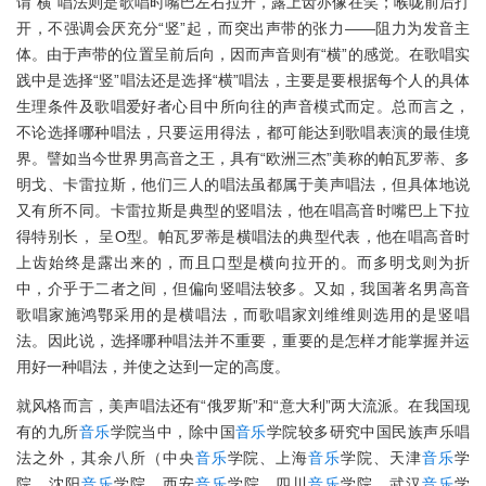
谓“横”唱法则是歌唱时嘴巴左右拉开，露上齿亦像在笑；喉咙前后打
开，不强调会厌充分“竖”起，而突出声带的张力——阻力为发音主
体。由于声带的位置呈前后向，因而声音则有“横”的感觉。在歌唱实
践中是选择“竖”唱法还是选择“横”唱法，主要是要根据每个人的具体
生理条件及歌唱爱好者心目中所向往的声音模式而定。总而言之，
不论选择哪种唱法，只要运用得法，都可能达到歌唱表演的最佳境
界。譬如当今世界男高音之王，具有“欧洲三杰”美称的帕瓦罗蒂、多
明戈、卡雷拉斯，他们三人的唱法虽都属于美声唱法，但具体地说
又有所不同。卡雷拉斯是典型的竖唱法，他在唱高音时嘴巴上下拉
得特别长， 呈O型。帕瓦罗蒂是横唱法的典型代表，他在唱高音时
上齿始终是露出来的，而且口型是横向拉开的。而多明戈则为折
中，介乎于二者之间，但偏向竖唱法较多。又如，我国著名男高音
歌唱家施鸿鄂采用的是横唱法，而歌唱家刘维维则选用的是竖唱
法。因此说，选择哪种唱法并不重要，重要的是怎样才能掌握并运
用好一种唱法，并使之达到一定的高度。
就风格而言，美声唱法还有“俄罗斯”和“意大利”两大流派。在我国现
有的九所
音乐
学院当中，除中国
音乐
学院较多研究中国民族声乐唱
法之外，其余八所（中央
音乐
学院、上海
音乐
学院、天津
音乐
学
院、沈阳
音乐
学院、西安
音乐
学院、四川
音乐
学院、武汉
音乐
学