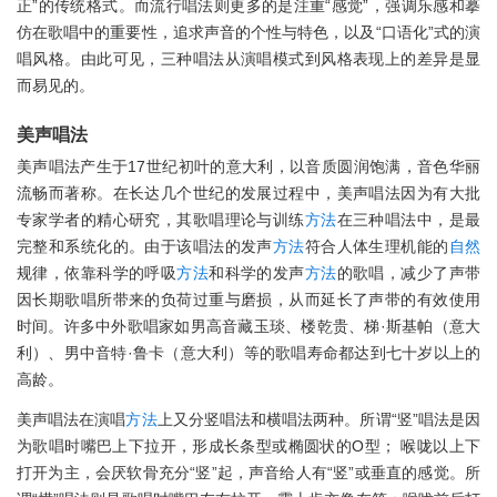
正”的传统格式。而流行唱法则更多的是注重“感觉”，强调乐感和摹
仿在歌唱中的重要性，追求声音的个性与特色，以及“口语化”式的演
唱风格。由此可见，三种唱法从演唱模式到风格表现上的差异是显
而易见的。
美声唱法
美声唱法产生于17世纪初叶的意大利，以音质圆润饱满，音色华丽
流畅而著称。在长达几个世纪的发展过程中，美声唱法因为有大批
专家学者的精心研究，其歌唱理论与训练
方法
在三种唱法中，是最
完整和系统化的。由于该唱法的发声
方法
符合人体生理机能的
自然
规律，依靠科学的呼吸
方法
和科学的发声
方法
的歌唱，减少了声带
因长期歌唱所带来的负荷过重与磨损，从而延长了声带的有效使用
时间。许多中外歌唱家如男高音藏玉琰、楼乾贵、梯·斯基帕（意大
利）、男中音特·鲁卡（意大利）等的歌唱寿命都达到七十岁以上的
高龄。
美声唱法在演唱
方法
上又分竖唱法和横唱法两种。所谓“竖”唱法是因
为歌唱时嘴巴上下拉开，形成长条型或椭圆状的O型； 喉咙以上下
打开为主，会厌软骨充分“竖”起，声音给人有“竖”或垂直的感觉。所