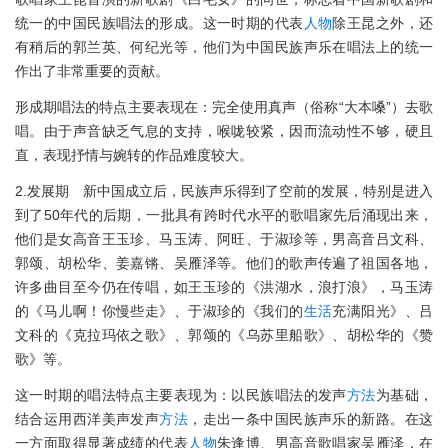
统一的中国民族唱法的形成。这一时期的代表
人物
除王昆之外，还
有稍后的郭兰英、何纪光等，他们为中国民族声乐在唱法上的统一
作出了非常重要的贡献。
形成期唱法的特点主要表现在：完全使用真声（俗称“大本嗓”）去歌
唱。由于声音缺乏气息的支持，喉咙较紧，因而流动性不够，硬且
直，表现抒情与婉转的作品难度较大。
2.发展期 新中国成立后，民族声乐得到了空前的发展，特别是进入
到了50年代的后期，一批具有跨时代水平的歌唱家先后涌现出来，
他们是女高音王玉珍、马玉涛、阿旺、于淑珍等，男高音吕文科、
郭颂、胡松华、姜嘉锵、吴雁泽等。他们的歌声传遍了祖国各地，
许多曲目至今仍在传唱，如王玉珍的《洪湖水，浪打浪》，马玉涛
的《马儿啊！你慢些走》、于淑珍的《我们的
生活
充满阳光》、吕
文科的《克拉玛依之歌》、郭颂的《乌苏里船歌》、胡松华的《赞
歌》等。
这一时期的唱法特点主要表现为：以民族唱法的发声
方法
为基础，
结合运用西洋美声发声
方法
，走出一条中国民族声乐的新路。在这
一方面取得显著成绩的代表
人物
朱逢博、男高音歌唱家吴雁泽，在