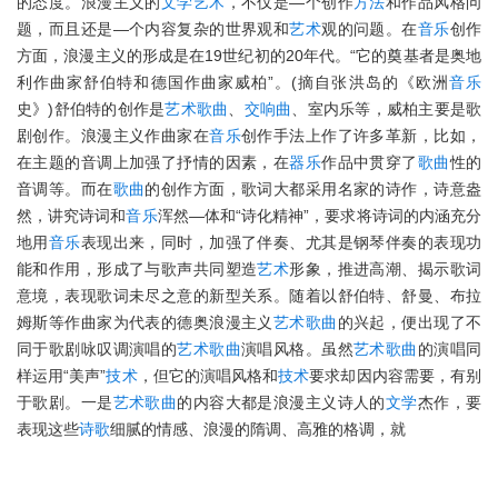
的态度。浪漫主义的
文学
艺术
，不仅是—个创作
方法
和作品风格问
题，而且还是—个内容复杂的世界观和
艺术
观的问题。在
音乐
创作
方面，浪漫主义的形成是在19世纪初的20年代。“它的奠基者是奥地
利作曲家舒伯特和德国作曲家威柏”。(摘自张洪岛的《欧洲
音乐
史》)舒伯特的创作是
艺术
歌曲
、
交响曲
、室内乐等，威柏主要是歌
剧创作。浪漫主义作曲家在
音乐
创作手法上作了许多革新，比如，
在主题的音调上加强了抒情的因素，在
器乐
作品中贯穿了
歌曲
性的
音调等。而在
歌曲
的创作方面，歌词大都采用名家的诗作，诗意盎
然，讲究诗词和
音乐
浑然—体和“诗化精神”，要求将诗词的内涵充分
地用
音乐
表现出来，同时，加强了伴奏、尤其是钢琴伴奏的表现功
能和作用，形成了与歌声共同塑造
艺术
形象，推进高潮、揭示歌词
意境，表现歌词未尽之意的新型关系。随着以舒伯特、舒曼、布拉
姆斯等作曲家为代表的德奥浪漫主义
艺术
歌曲
的兴起，便出现了不
同于歌剧咏叹调演唱的
艺术
歌曲
演唱风格。虽然
艺术
歌曲
的演唱同
样运用“美声”
技术
，但它的演唱风格和
技术
要求却因内容需要，有别
于歌剧。一是
艺术
歌曲
的内容大都是浪漫主义诗人的
文学
杰作，要
表现这些
诗歌
细腻的情感、浪漫的隋调、高雅的格调，就