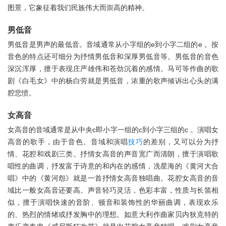
图景，它象征着我们民族伟大而崇高的精神。
男低音
男低音是男声的最低音。音域通常从小字组的e到小字二组的e 。按
音色的特点还可细分为抒情男低音和深厚男低音等。男低音的音色
深沉浑厚，擅于表现庄严雄伟和苍劲沉着的感情。马可等作曲的歌
剧《白毛女》中的杨白劳就是男低音，浓重的歌声倾诉出心头的满
腔悲愤。
女高音
女高音的音域通常是从中央c即小字一组的c到小字三组的c 。演唱女
高音的歌手，由于音色、音域和演唱
技巧
的差别，又可以分为抒
情、花腔和戏剧三类。抒情女高音的声音宽广而清朗，擅于演唱歌
唱性的曲调，抒发富于诗意的和内在的感情，冼星海的《黄河大合
唱》中的《黄河怨》就是一首抒情女高音独唱曲。花腔女高音的音
域比一般女高音还要高。声音轻巧灵活，色彩丰富，性质与长笛相
似，擅于演唱快速的音阶、顿音和装饰性的华丽曲调，表现欢乐
的、热烈的情绪或抒发胸中的理想。如意大利作曲家贝内狄克特的