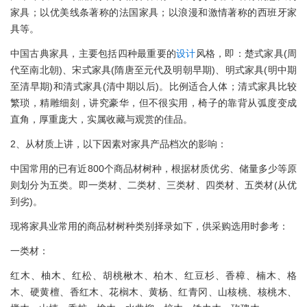
家具；以优美线条著称的法国家具；以浪漫和激情著称的西班牙家
具等。
中国古典家具，主要包括四种最重要的
设计
风格，即：楚式家具(周
代至南北朝)、宋式家具(隋唐至元代及明朝早期)、明式家具(明中期
至清早期)和清式家具(清中期以后)。比例适合人体；清式家具比较
繁琐，精雕细刻，讲究豪华，但不很实用，椅子的靠背从弧度变成
直角，厚重庞大，实属收藏与观赏的佳品。
2、从材质上讲，以下因素对家具产品档次的影响：
中国常用的已有近800个商品材树种，根据材质优劣、储量多少等原
则划分为五类。即一类材、二类材、三类材、四类材、五类材(从优
到劣)。
现将家具业常用的商品材树种类别择录如下，供采购选用时参考：
一类材：
红木、柚木、红松、胡桃楸木、柏木、红豆杉、香樟、楠木、格
木、硬黄檀、香红木、花榈木、黄杨、红青冈、山核桃、核桃木、