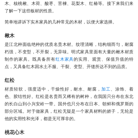
木、核桃楸、木荷、酸枣、苦楝、花梨木、红椿等。接下来我们来
了解一下这些板材的性质。
简单地讲诉下实木家具的几种常见的木材，以便大家选择。
楸木
是江北种面临绝种的优质名贵木材。纹理清晰，结构细而匀，耐腐
朽强，不变型，不开裂，无异味。明式家具里面有大量的楸木材质
制作的家具。既具备所有
红木家具
的实用、观赏、保值升值的特
点，又具备红木因水土不服、干裂、变型、开缝所达不到的品质。
红松
材质轻软，强度适中，干燥性好，耐水、耐腐，
加工
、涂饰、着
色、胶结性好。红松是名贵而又稀有的树种，在我国只分布在东北
的长白山到小兴安岭一带。国外也只分布在日本、朝鲜和俄罗斯的
部分区域。对于做家具，红松无疑是一个家具材料的娇子，无轮是
他的实用性和光泽，都是无可厚非的。
桃花心木