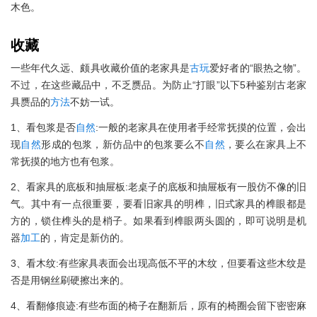
木色。
收藏
一些年代久远、颇具收藏价值的老家具是
古玩
爱好者的“眼热之物”。
不过，在这些藏品中，不乏赝品。为防止“打眼”以下5种鉴别古老家
具赝品的
方法
不妨一试。
1、看包浆是否
自然
:一般的老家具在使用者手经常抚摸的位置，会出
现
自然
形成的包浆，新仿品中的包浆要么不
自然
，要么在家具上不
常抚摸的地方也有包浆。
2、看家具的底板和抽屉板:老桌子的底板和抽屉板有一股仿不像的旧
气。其中有一点很重要，要看旧家具的明榫，旧式家具的榫眼都是
方的，锁住榫头的是梢子。如果看到榫眼两头圆的，即可说明是机
器
加工
的，肯定是新仿的。
3、看木纹:有些家具表面会出现高低不平的木纹，但要看这些木纹是
否是用钢丝刷硬擦出来的。
4、看翻修痕迹:有些布面的椅子在翻新后，原有的椅圈会留下密密麻