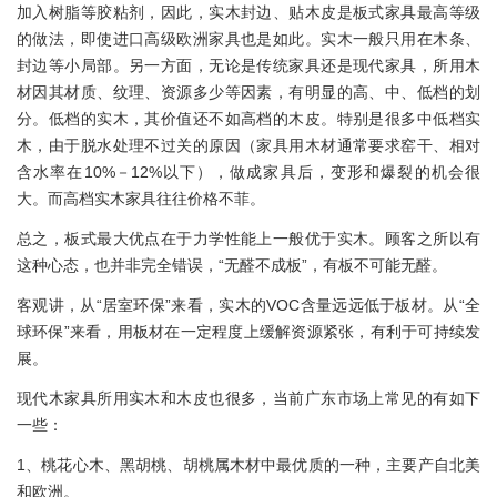
加入树脂等胶粘剂，因此，实木封边、贴木皮是板式家具最高等级
的做法，即使进口高级欧洲家具也是如此。实木一般只用在木条、
封边等小局部。另一方面，无论是传统家具还是现代家具，所用木
材因其材质、纹理、资源多少等因素，有明显的高、中、低档的划
分。低档的实木，其价值还不如高档的木皮。特别是很多中低档实
木，由于脱水处理不过关的原因（家具用木材通常要求窑干、相对
含水率在10%－12%以下），做成家具后，变形和爆裂的机会很
大。而高档实木家具往往价格不菲。
总之，板式最大优点在于力学性能上一般优于实木。顾客之所以有
这种心态，也并非完全错误，“无醛不成板”，有板不可能无醛。
客观讲，从“居室环保”来看，实木的VOC含量远远低于板材。从“全
球环保”来看，用板材在一定程度上缓解资源紧张，有利于可持续发
展。
现代木家具所用实木和木皮也很多，当前广东市场上常见的有如下
一些：
1、桃花心木、黑胡桃、胡桃属木材中最优质的一种，主要产自北美
和欧洲。