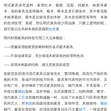
明式家具讲究选料，多用红木、紫檀、花梨、鸡翅木、铁梨等硬
木，有的家具也采用楠木、榆木、樟木及其它硬杂木，其中黄花梨
木效果最好。硬木是比较珍贵的木材，其木质坚硬而有弹性，本身
的色泽纹理、美观，所以明式家具很少用油漆，只擦上透明的蜡，
就可显示出木材本身的质感和
自然
美。
明代时期家具的特色可用三大点来概括：
——普遍采用较硬质的树种制作各式硬木家具。
——不加油漆罩染，充分体现木材原有的纹理和色泽。
——采用木构架的结构，很注意家具的造型
富丽堂皇的清代清式家具以装饰见长，繁琐堆砌。因其生产地区风
格的不同，形成不同的地方特色，最具有代表性的可分为苏作、京
作和广作。苏作继承了明式家具的特点．精巧简单，不求装饰；广
作很注重
雕刻
装饰，追求华丽；京式则重蜡工，结构用鳔、镂空。
清代家具
工艺
在乾隆时期盛极一时，出现了许多能工巧匠和优秀的
民间艺人，所
制造
的高级玲珑的家具，装饰华贵、风格独特、
雕刻
精巧，极富欣赏价值。但清化的家具往往只注重
技巧
，一味追求富