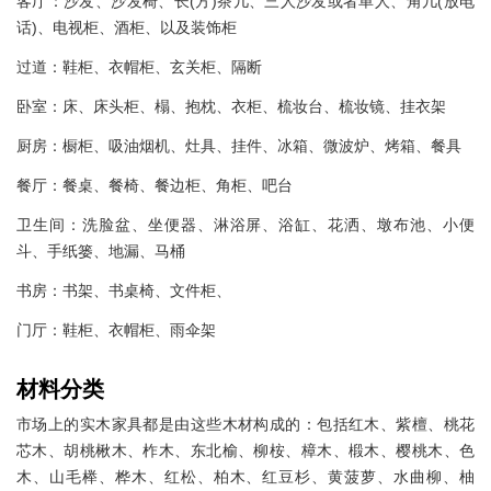
客厅：沙发、沙发椅、长(方)茶几、三人沙发或者单人、角几(放电
话)、电视柜、酒柜、以及装饰柜
过道：鞋柜、衣帽柜、玄关柜、隔断
卧室：床、床头柜、榻、抱枕、衣柜、梳妆台、梳妆镜、挂衣架
厨房：橱柜、吸油烟机、灶具、挂件、冰箱、微波炉、烤箱、餐具
餐厅：餐桌、餐椅、餐边柜、角柜、吧台
卫生间：洗脸盆、坐便器、淋浴屏、浴缸、花洒、墩布池、小便
斗、手纸篓、地漏、马桶
书房：书架、书桌椅、文件柜、
门厅：鞋柜、衣帽柜、雨伞架
材料分类
市场上的实木家具都是由这些木材构成的：包括红木、紫檀、桃花
芯木、胡桃楸木、柞木、东北榆、柳桉、樟木、椴木、樱桃木、色
木、山毛榉、桦木、红松、柏木、红豆杉、黄菠萝、水曲柳、柚