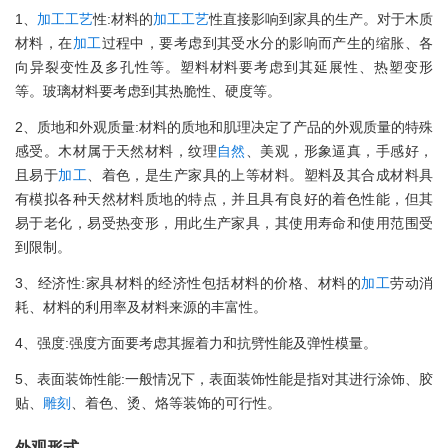
1、
加工
工艺
性:材料的
加工
工艺
性直接影响到家具的生产。对于木质
材料，在
加工
过程中，要考虑到其受水分的影响而产生的缩胀、各
向异裂变性及多孔性等。塑料材料要考虑到其延展性、热塑变形
等。玻璃材料要考虑到其热脆性、硬度等。
2、质地和外观质量:材料的质地和肌理决定了产品的外观质量的特殊
感受。木材属于天然材料，纹理
自然
、美观，形象逼真，手感好，
且易于
加工
、着色，是生产家具的上等材料。塑料及其合成材料具
有模拟各种天然材料质地的特点，并且具有良好的着色性能，但其
易于老化，易受热变形，用此生产家具，其使用寿命和使用范围受
到限制。
3、经济性:家具材料的经济性包括材料的价格、材料的
加工
劳动消
耗、材料的利用率及材料来源的丰富性。
4、强度:强度方面要考虑其握着力和抗劈性能及弹性模量。
5、表面装饰性能:一般情况下，表面装饰性能是指对其进行涂饰、胶
贴、
雕刻
、着色、烫、烙等装饰的可行性。
外观形式