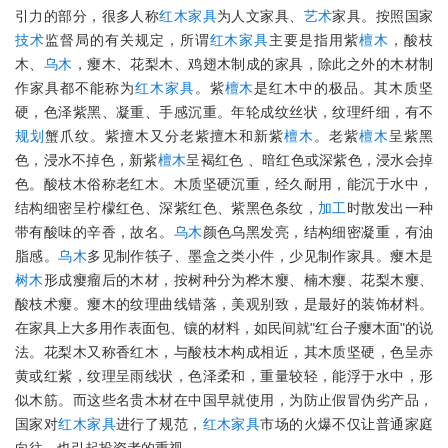
引力的部分，很多人称
红木家具
为人文家具、
艺术
家具。按照国家
技术
监督局的有关规定，所谓
红木家具
主要是指用紫
檀木
，酸枝
木、
乌木
，瘿木、花梨木、鸡翅木制成的家具，除此之外的木材制
作家具都不能称为
红木家具
。紫
檀木
是红木中的极品。其木质坚
硬，色泽紫黑、凝重、手感沉重。年轮成纹丝状，纹理纤细，有不
规划
蟹爪纹。紫擅木又分老紫擅木和新紫
檀木
。老紫
檀木
呈紫黑
色，浸水不掉色，新紫
檀木
呈褐红色 、暗红色或深紫色，浸水会掉
色。酸枝木俗称老红木。木质坚硬沉重，经久耐用，能沉于水中，
结构细密呈柠檬红色、深紫红色、紫黑色条纹，
加工
时散发出一种
带有酸味的辛香，故名。
乌木
颜色乌黑发亮，结构细密凝重，有油
脂感。
乌木
多见制作筷子、墨盒之类小件，少见制作家具。瘿木是
树木
形成瘿瘤后的木材，按树种分为桦木瘿、楠木瘿、花梨木瘿、
酸枝术瘿。瘿木的纹理曲线错落，美观别致，是最好的装饰材料。
在家具上大多用作表面包、镶的材料，如民间就"红台子瘿木面"的说
法。花梨木又称香红木，与酸枝木构成相近，其木质坚硬，色呈赤
黄或红紫，纹理呈雨线状，色泽柔和，重量较轻，能浮于水中，形
似木筋。而这些名贵木材在中国早就使用，为防止假冒伪劣产品，
国家对
红木家具
进行了规范，
红木家具
市场的火爆不仅让普通家庭