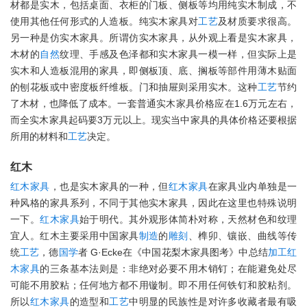
材都是实木，包括桌面、衣柜的门板、侧板等均用纯实木制成，不
使用其他任何形式的人造板。纯实木家具对
工艺
及材质要求很高。
另一种是仿实木家具。所谓仿实木家具，从外观上看是实木家具，
木材的
自然
纹理、手感及色泽都和实木家具一模一样，但实际上是
实木和人造板混用的家具，即侧板顶、底、搁板等部件用薄木贴面
的刨花板或中密度板纤维板。门和抽屉则采用实木。这种
工艺
节约
了木材，也降低了成本。一套普通实木家具价格应在1.6万元左右，
而全实木家具起码要3万元以上。现实当中家具的具体价格还要根据
所用的材料和
工艺
决定。
红木
红木家具
，也是实木家具的一种，但
红木家具
在家具业内单独是一
种风格的家具系列，不同于其他实木家具，因此在这里也特殊说明
一下。
红木家具
始于明代。其外观形体简朴对称，天然材色和纹理
宜人。红木主要采用中国家具
制造
的
雕刻
、榫卯、镶嵌、曲线等传
统
工艺
，德
国学
者 G·Ecke在《中国花梨木家具图考》中总结
加工
红
木家具
的三条基本法则是：非绝对必要不用木销钉；在能避免处尽
可能不用胶粘；任何地方都不用镟制。即不用任何铁钉和胶粘剂。
所以
红木家具
的造型和
工艺
中明显的民族性是对许多收藏者最有吸