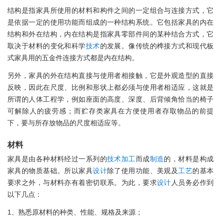
结构是指家具所使用的材料和构件之间的一定组合与连接方式，它
是依据一定的使用功能而组成的一种结构系统。它包括家具的内在
结构和外在结构，内在结构是指家具零部件间的某种结合方式，它
取决于材料的变化和科学
技术
的发展。像传统的榫接方式和现代板
式家具用的五金件连接方式都是内在结构。
另外，家具的外在结构直接与使用者相接触，它是外观造型的直接
反映，因此在尺度、比例和形状上都必须与使用者相适应，这就是
所谓的人体工程学，例如座面的高度、深度、后背倾角恰当的椅子
可解除人的疲劳感；而贮存类家具在方便使用者存取物品的前提
下，要与所存放物品的尺度相适应等。
材料
家具是由各种材料经过一系列的
技术
加工
而成
制造
的，材料是构成
家具的物质基础。所以家具
设计
除了使用功能、美观及
工艺
的基本
要求之外，与材料亦有着密切联系。为此，要求
设计
人员务必作到
以下几点：
1、熟悉原材料的种类、性能、规格及来源；