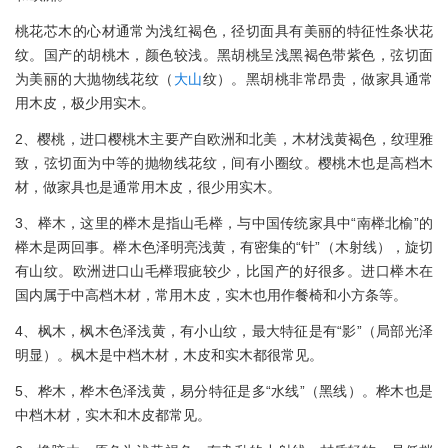
桃花芯木的心材通常为浅红褐色，径切面具有美丽的特征性条状花
纹。国产的胡桃木，颜色较浅。黑胡桃呈浅黑褐色带紫色，弦切面
为美丽的大抛物线花纹（
大山
纹）。黑胡桃非常昂贵，做家具通常
用木皮，极少用实木。
2、樱桃，进口樱桃木主要产自欧洲和北美，木材浅黄褐色，纹理雅
致，弦切面为中等的抛物线花纹，间有小圈纹。樱桃木也是高档木
材，做家具也是通常用木皮，很少用实木。
3、榉木，这里的榉木是指山毛榉，与中国传统家具中“南榉北榆”的
榉木是两回事。榉木色泽明亮浅黄，有密集的“针”（木射线），旋切
有山纹。欧洲进口山毛榉瑕疵较少，比国产的好很多。进口榉木在
国内属于中高档木材，常用木皮，实木也用作餐椅和小方条等。
4、枫木，枫木色泽浅黄，有小山纹，最大特征是有“影”（局部光泽
明显）。枫木是中档木材，木皮和实木都很常见。
5、桦木，桦木色泽浅黄，易分特征是多“水线”（黑线）。桦木也是
中档木材，实木和木皮都常见。