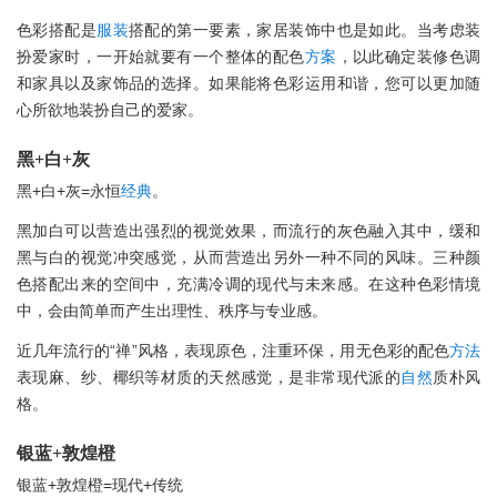
色彩搭配是
服装
搭配的第一要素，家居装饰中也是如此。当考虑装
扮爱家时，一开始就要有一个整体的配色
方案
，以此确定装修色调
和家具以及家饰品的选择。如果能将色彩运用和谐，您可以更加随
心所欲地装扮自己的爱家。
黑+白+灰
黑+白+灰=永恒
经典
。
黑加白可以营造出强烈的视觉效果，而流行的灰色融入其中，缓和
黑与白的视觉冲突感觉，从而营造出另外一种不同的风味。三种颜
色搭配出来的空间中，充满冷调的现代与未来感。在这种色彩情境
中，会由简单而产生出理性、秩序与专业感。
近几年流行的“禅”风格，表现原色，注重环保，用无色彩的配色
方法
表现麻、纱、椰织等材质的天然感觉，是非常现代派的
自然
质朴风
格。
银蓝+敦煌橙
银蓝+敦煌橙=现代+传统