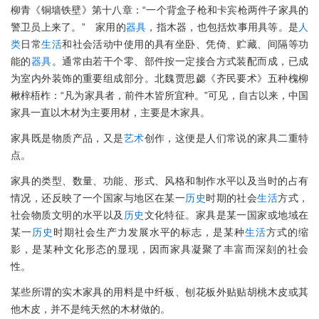
柳青《铜墙铁壁》第十八章：“一个背盒子枪和卡宾枪两件子家具的
警卫员上来了。” 家用的
器具
，指木器，也包括炊事用具等。是
人
类
日常
生活
和社会活动中使用的具有坐卧、凭倚、贮藏、间隔等功
能的
器具
。通常由若干个零、部件按一定接合方式装配而成，已成
为室内外装饰的重要组成部分。北魏贾思勰《齐民要术》五种槐柳
楸梓梧柞：“凡为家具者，前件木皆所宜种。”可见，自古以来，中国
家具一直以木材为主要用材，主要是木家具。
家具既是物质产品，又是
艺术
创作，这便是人们常说的家具二重特
点。
家具的类型、数量、功能、形式、风格和制作水平以及当时的占有
情况，还反映了一个国家与地区在某一
历史
时期的社会
生活
方式，
社会物质文明的水平以及
历史
文化特征。家具是某一国家或地域在
某一
历史
时期社会生产力发展水平的标志，是某种
生活
方式的缩
影，是某种文化形态的显现，因而家具凝聚了丰富而深刻的社会
性。
某些所谓的实木家具的用料是中纤板、刨花板外贴贴胡桃木皮或其
他木皮，并不是纯天然的木材做的。