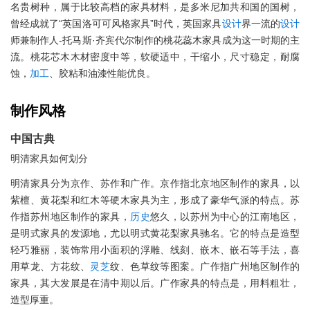
名贵树种，属于比较高档的家具材料，是多米尼加共和国的国树，
曾经成就了“英国洛可可风格家具”时代，英国家具
设计
界一流的
设计
师兼制作人-托马斯·齐宾代尔制作的桃花蕊木家具成为这一时期的主
流。桃花芯木木材密度中等，软硬适中，干缩小，尺寸稳定，耐腐
蚀，
加工
、胶粘和油漆性能优良。
制作风格
中国古典
明清家具如何划分
明清家具分为京作、苏作和广作。京作指北京地区制作的家具，以
紫檀、黄花梨和红木等硬木家具为主，形成了豪华气派的特点。苏
作指苏州地区制作的家具，
历史
悠久，以苏州为中心的江南地区，
是明式家具的发源地，尤以明式黄花梨家具驰名。它的特点是造型
轻巧雅丽，装饰常用小面积的浮雕、线刻、嵌木、嵌石等手法，喜
用草龙、方花纹、
灵芝
纹、色草纹等图案。广作指广州地区制作的
家具，其大发展是在清中期以后。广作家具的特点是，用料粗壮，
造型厚重。