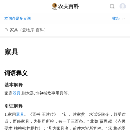
农夫百科
本词条是多义词
收起
☉
家具（云物库·百科）
家具
词语释义
基本解释
家庭
器具
,指木器,也包括炊事用具等。
引证解释
1.家用
器具
。《晋书·王述传》：“初， 述家贫，求试宛陵令，颇受赠
遗，而修家具，为州司所检，有一千三百条。” 北魏 贾思勰 《齐民
要术·槐柳楸梓梧柞》：“凡为家具者，前件木皆所宜种。” 宋 梅尧臣