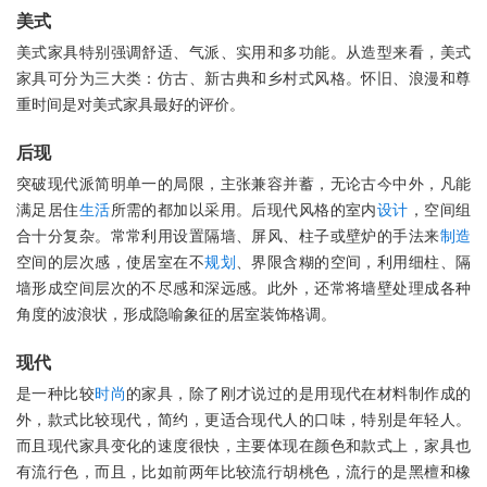
美式
美式家具特别强调舒适、气派、实用和多功能。从造型来看，美式
家具可分为三大类：仿古、新古典和乡村式风格。怀旧、浪漫和尊
重时间是对美式家具最好的评价。
后现
突破现代派简明单一的局限，主张兼容并蓄，无论古今中外，凡能
满足居住
生活
所需的都加以采用。后现代风格的室内
设计
，空间组
合十分复杂。常常利用设置隔墙、屏风、柱子或壁炉的手法来
制造
空间的层次感，使居室在不
规划
、界限含糊的空间，利用细柱、隔
墙形成空间层次的不尽感和深远感。此外，还常将墙壁处理成各种
角度的波浪状，形成隐喻象征的居室装饰格调。
现代
是一种比较
时尚
的家具，除了刚才说过的是用现代在材料制作成的
外，款式比较现代，简约，更适合现代人的口味，特别是年轻人。
而且现代家具变化的速度很快，主要体现在颜色和款式上，家具也
有流行色，而且，比如前两年比较流行胡桃色，流行的是黑檀和橡