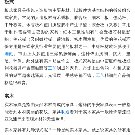
板式
板式家具是指以人造板为主要基材、以板件为基本结构的拆装组合
式家具。常见的人造板材有禾香板、胶合板、细木工板、刨花板、
中纤板等。禾香板不使用脲醛胶不产生甲醛；胶合板（夹板）常用
于制作需要弯曲变形的家具；细木工板性能有时会受板芯材质影
响；刨花板（又叫微粒板、蔗渣板、实木颗粒板）优质的刨花板环
保耐用是板式家具行业主要使用的板材之一。中纤板材质细腻便于
雕刻
。市面上大多使用三聚氰胺饰面，这种饰面抗划、抗火、坚
硬、环保。此外还有实木贴皮饰面。板式家具是由中密度纤维板或
刨花板进行表面贴面等
工艺
制成的家具。市场上出售的一些板式家
具的贴面越来越逼真，光泽度、手感等都不错，
工艺
精细的产品价
格也很昂贵。
实木
实木家具是指由天然木材制成的家具，这样的平安家具表面一般都
能看到木材美丽的花纹。家具
制造
者对于实木家具一般涂饰清漆或
亚光漆等来表现木材的天然色泽。
实木家具有几种形式呢？一种是纯实木家具。就是说家具的所有用