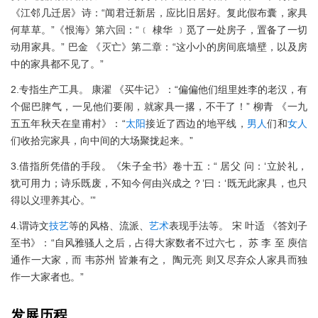
《江邻几迁居》诗：“闻君迁新居，应比旧居好。复此假布囊，家具
何草草。”《恨海》第六回：“﹝ 棣华 ﹞觅了一处房子，置备了一切
动用家具。” 巴金 《灭亡》第二章：“这小小的房间底墙壁，以及房
中的家具都不见了。”
2.专指生产工具。 康濯 《买牛记》：“偏偏他们组里姓李的老汉，有
个倔巴脾气，一见他们要闹，就家具一撂，不干了！” 柳青 《一九
五五年秋天在皇甫村》：“
太阳
接近了西边的地平线，
男人
们和
女人
们收拾完家具，向中间的大场聚拢起来。”
3.借指所凭借的手段。《朱子全书》卷十五：“ 居父 问：‘立於礼，
犹可用力；诗乐既废，不知今何由兴成之？’曰：‘既无此家具，也只
得以义理养其心。’”
4.谓诗文
技艺
等的风格、流派、
艺术
表现手法等。 宋 叶适 《答刘子
至书》：“自风雅骚人之后，占得大家数者不过六七， 苏 李 至 庾信
通作一大家，而 韦苏州 皆兼有之， 陶元亮 则又尽弃众人家具而独
作一大家者也。”
发展历程