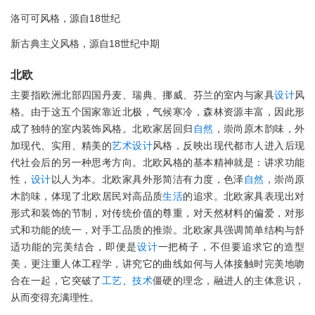
洛可可风格，源自18世纪
新古典主义风格，源自18世纪中期
北欧
主要指欧洲北部四国丹麦、瑞典、挪威、芬兰的室内与家具
设计
风
格。由于这五个国家靠近北极，气候寒冷，森林资源丰富，因此形
成了独特的室内装饰风格。北欧家居回归
自然
，崇尚原木韵味，外
加现代、实用、精美的
艺术
设计
风格，反映出现代都市人进入后现
代社会后的另一种思考方向。北欧风格的基本精神就是：讲求功能
性，
设计
以人为本。北欧家具外形简洁有力度，色泽
自然
，崇尚原
木韵味，体现了北欧居民对高品质
生活
的追求。北欧家具表现出对
形式和装饰的节制，对传统价值的尊重，对天然材料的偏爱，对形
式和功能的统一，对手工品质的推崇。北欧家具强调简单结构与舒
适功能的完美结合，即便是
设计
一把椅子，不但要追求它的造型
美，更注重人体工程学，讲究它的曲线如何与人体接触时完美地吻
合在一起，它突破了
工艺
、
技术
僵硬的理念，融进人的主体意识，
从而变得充满理性。