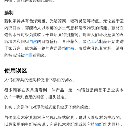
向往，也引起投资者的重视。
藤制
藤制家具具有色泽素雅、光洁凉爽、轻巧灵便等特点。无论置于室
内或庭园，都能给人以浓郁的乡土气息和清淡雅致的情趣。藤材在
饱含水分时极为柔软，干燥后又特别坚韧。随着人们环境意识的逐
渐增强和回归
自然
的日益盛行，各种藤艺、绿色
工艺
制品开始走进
千家万户，成为新一轮的家居装饰
时尚
。藤质家具以其古朴、清爽
的特点渐获
消费
者青睐。
使用误区
人们在家具的选购和使用中存在的误区。
很多顾客在家具店看到一件产品，第一句话就是问是不是全实木
的？一听到否定的回答，扭头就走。
其实，这是他们对现代板式家具缺乏了解的缘故。
与传统实木家具相对应的现代板式家具，是以人造板材为中心的。
以最常用的中纤板来说，它是以木质纤维或其它
植物
纤维为原料，