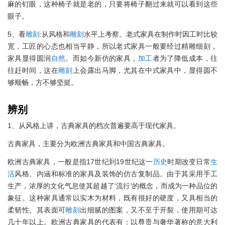
麻的钉眼，这种椅子就是老的，只要将椅子翻过来就可以看到这些
眼子。
5、看
雕刻
:从风格和
雕刻
水平上考察。老式家具在制作时因工时比较
宽，工匠的心态也相当平静，所以老式家具一般要经过精雕细刻，
家具显得圆润
自然
。而如今新仿的家具，
加工
者为了降低成本，往
往赶时间，这在
雕刻
上会露出马脚，尤其在中式家具中，显得圆不
够顺畅，方不够坚挺。
辨别
1、从风格上讲，古典家具的档次普遍要高于现代家具。
古典家具，主要分为欧洲古典家具和中国古典家具。
欧洲古典家具，一般是指17世纪到19世纪这一
历史
时期改变日常
生
活
风格、内涵和标准的家具及装饰的仿古复制品。由于其采用手工
生产，浓厚的文化气息使其超越了'流行'的概念，而成为一种品位的
象征。这种家具通常以实木为材料，既有很好的硬度，又具相当的
柔韧性。其表面可
雕刻
出细腻的图案，又不至于开裂，使用期可达
几十年以上。欧洲古典家具的代表有：以尊贵与奢华著称的意大利