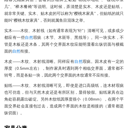
几”、“榉木餐椅”等说明。这时候，弄清楚是实木、木皮还是贴纸，
就非常关键。实木、贴木皮的可以称为“樱桃木家具”，但贴纸的就只
能叫“樱桃木纹家具”，否则就属鱼目混珠之举。
实木——木纹、木射线（如有通常表现为“针”）清晰可见，或多或少
都应有一些
自然
瑕疵（木节、木斑等、黑线等）。同一块实木，不
管是木板还是木条，其两个交界面木纹应能明显看出纵切面与横截
面的
自然
衔接。
木皮——木纹、木射线清晰。同样应有
自然
瑕疵。因木皮有一定的
厚度（0.5mm左右），制作家具时遇到两个相临交界面，通常都不
转弯，而是各贴一块，因此两个交界面的木纹通常不应衔接。
贴纸——木纹、木射线清晰可见，即使是进口高级纸，连木材瑕疵
也可仿造，但与天然木皮还是有所区别，显得较假。贴纸家具在边
角处容易露出破绽。另外木纹纸因厚度很小（0.08mm），在两个平
面交界处会直接包过去，造成两个界面的木纹是相接的（通常都是
纵切面）。