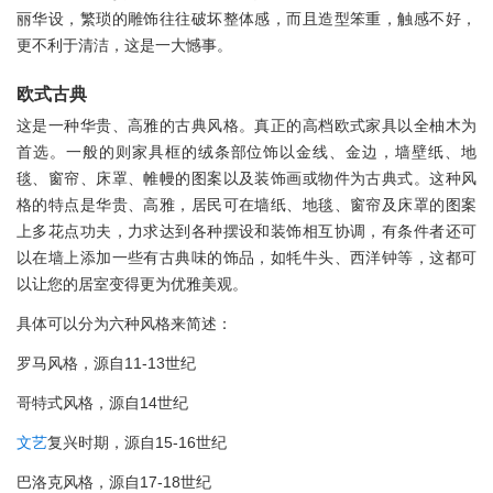
丽华设，繁琐的雕饰往往破坏整体感，而且造型笨重，触感不好，
更不利于清洁，这是一大憾事。
欧式古典
这是一种华贵、高雅的古典风格。真正的高档欧式家具以全柚木为
首选。一般的则家具框的绒条部位饰以金线、金边，墙壁纸、地
毯、窗帘、床罩、帷幔的图案以及装饰画或物件为古典式。这种风
格的特点是华贵、高雅，居民可在墙纸、地毯、窗帘及床罩的图案
上多花点功夫，力求达到各种摆设和装饰相互协调，有条件者还可
以在墙上添加一些有古典味的饰品，如牦牛头、西洋钟等，这都可
以让您的居室变得更为优雅美观。
具体可以分为六种风格来简述：
罗马风格，源自11-13世纪
哥特式风格，源自14世纪
文艺
复兴时期，源自15-16世纪
巴洛克风格，源自17-18世纪