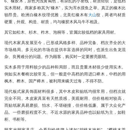
6、橡胶木，原色为浅黄褐色，有杂乱的小射线，材质轻软，是低档
实木用材。商家多称其为“橡木”，实为浑水摸鱼之举。真正的橡木比
较昂贵。欧洲白橡木纹理优雅，北美红橡木有
大山
纹，两者均材质
硬重，外观、构造、材质，均与橡胶木风马牛不相及。
其它如松木、杉木、柞木、泡桐等，皆属比较低档的家具用材。
现代木家具发展至今，已形成风格多样、品种完备、档次齐全的大
市场格局。多元化的市场在提供丰富选择的同时，也派生出鱼龙混
杂、良莠难分的问题。作为顾客，购买时一定要擦亮眼睛。
实木多用于用料较少的品种和局部，而且贵重木材很少使用实木。
例如实木餐椅比较常见，但一般是中高档的用进口榉木，中档的用
枫木、桦木、国产榉木，被利用来瞒天过海，不得不防。
现代板式家具饰面材料很多，其中木皮和贴纸均很常用，但档次就
完全不同。木皮家具富有天然质感，美观耐用、但价格相对较高，
而贴纸家具易磨损、怕水、不堪碰撞，但价格低廉、属于大众化产
品。一些磨损程度不大、不近水源的家具品种也以贴纸为主，如鞋
柜、书柜等。
顾客光顾家具店，会看到价格牌上诸如“胡桃木地柜”、“樱桃木茶