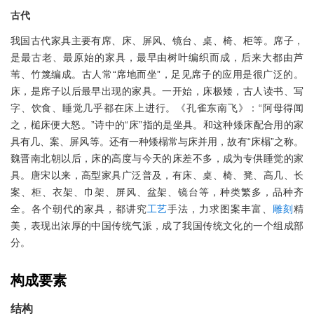
古代
我国古代家具主要有席、床、屏风、镜台、桌、椅、柜等。席子，
是最古老、最原始的家具，最早由树叶编织而成，后来大都由芦
苇、竹篾编成。古人常“席地而坐”，足见席子的应用是很广泛的。
床，是席子以后最早出现的家具。一开始，床极矮，古人读书、写
字、饮食、睡觉几乎都在床上进行。《孔雀东南飞》：“阿母得闻
之，槌床便大怒。”诗中的“床”指的是坐具。和这种矮床配合用的家
具有几、案、屏风等。还有一种矮榻常与床并用，故有“床榻”之称。
魏晋南北朝以后，床的高度与今天的床差不多，成为专供睡觉的家
具。唐宋以来，高型家具广泛普及，有床、桌、椅、凳、高几、长
案、柜、衣架、巾架、屏风、盆架、镜台等，种类繁多，品种齐
全。各个朝代的家具，都讲究
工艺
手法，力求图案丰富、
雕刻
精
美，表现出浓厚的中国传统气派，成了我国传统文化的一个组成部
分。
构成要素
结构