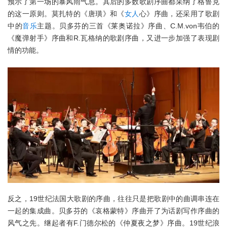
预示了第一场的暴风雨气息。其后的多数歌剧序曲都采纳了格鲁克
的这一原则。莫扎特的《唐璜》和《
女人
心》序曲，还采用了歌剧
中的
音乐
主题。贝多芬的三首《莱奥诺拉》序曲、C.M.von韦伯的
《魔弹射手》序曲和R.瓦格纳的歌剧序曲，又进一步加强了表现剧
情的功能。
反之，19世纪法国大歌剧的序曲，往往只是把歌剧中的曲调串连在
一起的集成曲。贝多芬的《哀格蒙特》序曲开了为话剧写作序曲的
风气之先。继起者有F.门德尔松的《仲夏夜之梦》序曲。19世纪浪