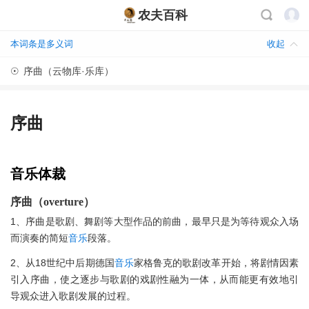
农夫百科
本词条是多义词
收起
☉
序曲（云物库·乐库）
序曲
音乐
体裁
序曲（overture）
1、序曲是歌剧、舞剧等大型作品的前曲，最早只是为等待观众入场
而演奏的简短
音乐
段落。
2、从18世纪中后期德国
音乐
家格鲁克的歌剧改革开始，将剧情因素
引入序曲，使之逐步与歌剧的戏剧性融为一体，从而能更有效地引
导观众进入歌剧发展的过程。