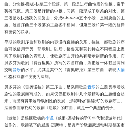
曲。分快板-慢板-快板三个段落。第一段是进行曲性质的快板，富于
英雄气概。第二段是抒情的中板，同第一段形成了刚柔的对比。第
三段是欢快活跃的回旋曲，分成a-b-a-c-a五个小段，是回旋曲的主
题。这首序曲三个段落的主题各不相同，但第三段和第一段的旋律
有密切的联系。
早期的歌剧序曲和歌剧的内容没有直接的关系，往往一部歌剧的序
曲可以借用于另一部歌剧。以后，格鲁克和莫扎特在不同程度上提
高了歌剧序曲的表现力，使歌剧序曲开始具有暗示剧情的作用。而
贝多芬为歌剧《费台里奥》所写的四首序曲，则把这一体裁提高到
交响
音乐
的水平。尤其是其中的《雷奥诺拉》第三序曲，表现
人物
性格和戏剧冲突更为深刻。
贝多芬的《雷奥诺拉》第三序曲，是采用歌剧
音乐
的主题贯串着戏
剧性的发展而写成的。如果仅仅把歌剧中几个最精彩的主题组合起
来，而没有贯串这种戏剧性的发展，那就叫做“集锦式”的歌剧序曲。
法国作曲家托马的歌剧《迷娘》的序曲，就是一个典型的例子。
《迷娘》是根据歌德的
小说
《威廉·迈斯特的学习年代和漫游年代》
创作的。歌德笔下的威廉·迈斯特，是资产阶级启蒙运动时期德国市