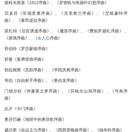
柴科夫斯基《1812序曲》、《罗密欧与朱丽叶幻想序曲》
贝多芬《菲德里奥序曲》、《克里奥兰序曲》、《艾格蒙特序
曲》、《莱昂诺拉序曲》
莫扎特《后宫诱逃序曲》、《魔笛序曲》、《费加罗婚礼序曲》、
《唐璜序曲》、《
女人
心序曲》
舒伯特《罗莎蒙德序曲》
舒曼《曼弗雷德序曲》
勃拉姆斯《悲剧序曲》、《学院庆典序曲》
韦伯《自由射手序曲》、《奥伯龙序曲》
门德尔松《仲夏夜之梦序曲》、《芬格尔山洞序曲》、《号角序
曲》
比才《卡门序曲》
奥芬巴赫《地狱中的奥菲欧序曲》
威尔第《命运之力序曲》、《西西里晚祷序曲》、《纳布科序曲》