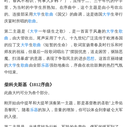
时。春风不相识，何事入罗帏？”），流传于二、三十年代的中学
里，为当时的中学生所熟知。在序曲中，这个主题是由小号吹出
的。连接部采用
大学
生
歌曲
《国父》的曲调，这是德国
大学
生举行
庆宴时所唱的
歌曲
。
第二主题是《
大学
一年级生之歌》，是一首富于风趣的
大学
生
歌
曲
，由大管吹出。尾声采用了十八、十九世纪广泛流传于欧洲各国
的拉丁文
大学
生
歌曲
《短暂的生命》，歌词宣扬青春及时行乐和对
师友的祝福，但最后一段歌词唱出了“摆脱忧患，送走困苦，驱除恶
魔。扫清暴虐”的意愿，表现了争取民主的进步
思想
。这首庄丽雄健
的
大学
生
歌曲
由全部
乐器
强劲地奏出，序曲在欢欣鼓舞的热烈气氛
中结束。
柴科夫斯基《1812序曲》
此曲大约可分为叁个部分。
刚开始由中提琴和大提琴演奏第一主题，那是基督教的圣歌“上帝佑
吾黎民”。随着
乐器
的加入，音量的增加，你可以体会到拿破仑大军
的入侵。
第二主题是，当速度转为行板，军鼓的击声中，俄军的援军到了。