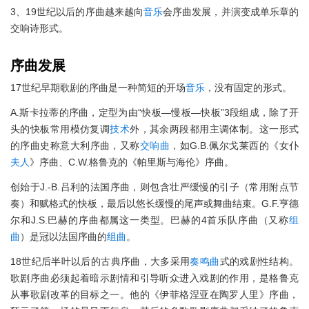
3、19世纪以后的序曲越来越向
音乐
会序曲发展，并演变成单乐章的
交响诗形式。
序曲发展
17世纪早期歌剧的序曲是一种简短的开场
音乐
，没有固定的形式。
A.斯卡拉蒂的序曲，定型为由“快板—慢板—快板”3段组成，除了开
头的快板常用模仿复调
技术
外，其余两段都用主调体制。这一形式
的序曲史称意大利序曲，又称
交响曲
，如G.B.佩尔戈莱西的《女仆
夫人
》序曲、C.W.格鲁克的《帕里斯与海伦》序曲。
创始于J.-B.吕利的法国序曲，则包含壮严缓慢的引子（常用附点节
奏）和赋格式的快板，最后以悠长缓慢的尾声或舞曲结束。G.F.亨德
尔和J.S.巴赫的序曲都属这一类型。巴赫的4首乐队序曲（又称
组
曲
）是冠以法国序曲的
组曲
。
18世纪后半叶以后的古典序曲，大多采用
奏鸣曲
式的戏剧性结构。
歌剧序曲必须起着暗示剧情和引导听众进入戏剧的作用，是格鲁克
从事歌剧改革的目标之一。他的《伊菲格涅亚在陶罗人里》序曲，