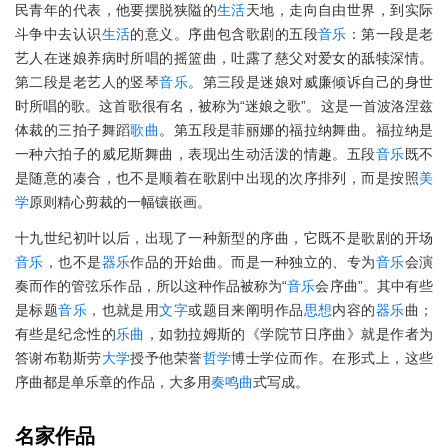
民青年的代表，他要摆脱狭隘的
生活
天地，走向自由世界，到实际
斗争中去认识
生活
的意义。序曲包含歌剧的五段
音乐
：第一段是老
艺人在迷娘养病时所唱的摇篮曲，吐露了慈父对爱女的舐犊深情。
第二段是老艺人的竖琴
音乐
。第三段是迷娘对威廉倾诉自己的身世
时所唱的歌。这首歌很有名，被称为“迷娘之歌”。这是一首波洛涅兹
体裁的三拍子舞蹈
歌曲
。第五段是菲丽娜的福拉纳舞曲。福拉纳是
一种六拍子的威尼斯舞曲，表现出生动活泼的情趣。五段
音乐
既不
是随意的凑合，也不是顺着在歌剧中出现的次序排列，而是按照
美
学
原则精心剪裁的一幅镶嵌画。
十九世纪初叶以后，出现了一种新型的序曲，它既不是歌剧的开场
音乐
，也不是
器乐
作品的开始曲。而是一种独立的、专为
音乐
会演
奏而作的管弦乐作品，所以这种作品被称为“
音乐
会序曲”。其中有些
是标题
音乐
，也就是用
文字
或题目来阐明作品
思想
内容的
器乐
曲；
有些是纪念性的
乐曲
，如勃拉姆斯的《学院节日序曲》就是作者为
答谢布勒斯劳
大学
授予他荣誉
哲学
博士学位而作。在形式上，这些
序曲都是单乐章的作品，大多用
奏鸣曲
式写成。
名家作品