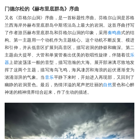
门德尔松的《赫布里底群岛》序曲
又名《芬格尔山洞》序曲，是一首标题性序曲。芬格尔山洞是苏格
兰西海岸外赫布里底群岛中斯塔法岛上最大的岩洞。这首序曲抒写
了作者游历赫布里底群岛和芬格尔山洞的印象，采用
奏鸣曲
式的结
构。第一主题用一个动机作为主题核心。这个动机不断反复、模进
和引伸，并从低音区扩展到高音区，描写岩洞的静僻和幽深。第二
主题由大提琴、大管和单簧管奏出优美的歌唱性旋律，伴随着弦
乐
器
上碧波荡漾一般的音型，描写浩瀚的大海。展开部淋漓尽致地发
挥了这两个主题，描写海鸟飞鸣，海风凄厉和海浪的起伏逐渐变为
汹涌澎湃的气象。当
音乐
平静下来时，开始进入再现部，又回到了
幽静的岩洞景色。最后，热情洋溢的尾声把壮丽的
自然
景色和心醉
神迷的精神境界结合起来，作了生动的描述。