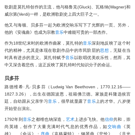
歌剧是莫扎特创作的主流，他与格鲁克(Gluck)、瓦格纳(Wagner)和
威尔第(Verdi)一样，是欧洲歌剧史上四大巨子之一。
他又与海顿、贝多芬一起为欧洲交响乐写下了光辉的一页。另外，
他的《安魂曲》也成为宗教
音乐
中难能可贵的一部杰作。
作为18世纪末时的欧洲作曲家，莫扎特的
音乐
深刻地反映了这个时
代的精神，尤其是体现在歌剧作品中的市民阶层的
思想
，无疑在当
时具有进步的意义。莫扎特赋予
音乐
以歌唱优美欢乐性，然而，其
中又深含着悲伤，这正反映了莫扎特时代知识分子的命运。
贝多芬
路德维希·凡·贝多芬（Ludwig Van Beethoven，1770.12.16——
1827.3.26），出生在德国波恩，祖籍佛兰德。家族是科隆选侯宫
廷，自幼跟从父亲学习
音乐
，很早就显露了
音乐
上的才华。八岁便
开始登台演出。
1792年到
音乐
之都维也纳深造，
艺术
上进步飞快。他
信仰
共和，崇
尚英雄，创作了大量充满时代气息的优秀作品，如
交响曲
《英
雄》、《命运》；
序曲
《哀格蒙特》；钢琴曲《悲怆》、《月光