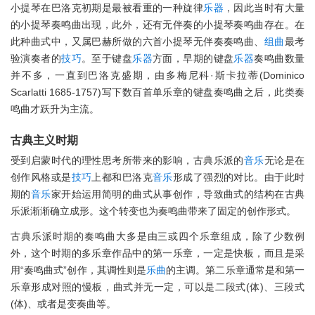
小提琴在巴洛克初期是最被看重的一种旋律
乐器
，因此当时有大量
的小提琴奏鸣曲出现，此外，还有无伴奏的小提琴奏鸣曲存在。在
此种曲式中，又属巴赫所做的六首小提琴无伴奏奏鸣曲、
组曲
最考
验演奏者的
技巧
。至于键盘
乐器
方面，早期的键盘
乐器
奏鸣曲数量
并不多，一直到巴洛克盛期，由多梅尼科·斯卡拉蒂(Dominico
Scarlatti 1685-1757)写下数百首单乐章的键盘奏鸣曲之后，此类奏
鸣曲才跃升为主流。
古典主义时期
受到启蒙时代的理性思考所带来的影响，古典乐派的
音乐
无论是在
创作风格或是
技巧
上都和巴洛克
音乐
形成了强烈的对比。由于此时
期的
音乐
家开始运用简明的曲式从事创作，导致曲式的结构在古典
乐派渐渐确立成形。这个转变也为奏鸣曲带来了固定的创作形式。
古典乐派时期的奏鸣曲大多是由三或四个乐章组成，除了少数例
外，这个时期的多乐章作品中的第一乐章，一定是快板，而且是采
用“奏鸣曲式”创作，其调性则是
乐曲
的主调。第二乐章通常是和第一
乐章形成对照的慢板，曲式并无一定，可以是二段式(体)、三段式
(体)、或者是变奏曲等。