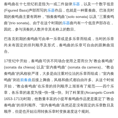
奏鸣曲在十七世纪初是指为一或二件旋律
乐器
，以及一个数字低音
(Figured Bass)声部而写的
乐器
作品，也就是一种重奏曲。巴洛克时
期的奏鸣曲主要有两种，“独奏奏鸣曲”(solo sonata) 以及 “三重奏鸣
曲”(trio sonata)。由于在这个时期的
乐器
曲均有一个低音声部存在，
因此，参与演奏的人数并非其名称上的数目。
巴洛克初期的奏鸣曲可由单一乐章或是多乐章而组成，当时的乐章
尚未有固定的排列顺序及形式，奏鸣曲的乐章可自由的跟舞曲混
合。
17世纪中开始，奏鸣曲可供不同场合使用之需而分为“教会奏鸣曲”
(sonata da chiesa) 以及“室内奏鸣曲” (sonata da camera)。“教会
奏鸣曲”的风格较严谨，大多是由注重对位法的乐章而组成；“室内奏
鸣曲”则在
前奏曲
后接上舞曲，风格和曲式都自由许多。从这个时候
开始，“教会奏鸣曲”在乐章的排列顺序上渐渐有了规范——四个乐
章，各乐章的速度为慢─快─慢─快。到了科莱里(Arcangelo Corelli
1653-1713)时期，他数量丰富的小提琴奏鸣曲作品更是奠定了“教会
奏鸣曲”的排列顺序。“室内奏鸣曲”虽然还是没有固定的乐章数目及
顺序，但是也开始沿用转换乐章时变换速度这个规则。