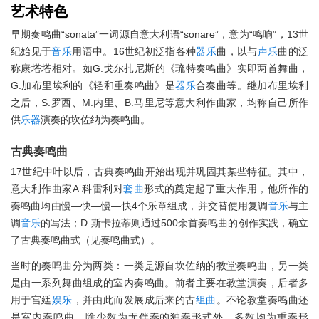
艺术
特色
早期奏鸣曲“sonata”一词源自意大利语“sonare”，意为“鸣响”，13世
纪始见于
音乐
用语中。16世纪初泛指各种
器乐
曲，以与
声乐
曲的泛
称康塔塔相对。如G.戈尔扎尼斯的《琉特奏鸣曲》实即两首舞曲，
G.加布里埃利的《轻和重奏鸣曲》是
器乐
合奏曲等。继加布里埃利
之后，S.罗西、M.内里、B.马里尼等意大利作曲家，均称自己所作
供
乐器
演奏的坎佐纳为奏鸣曲。
古典奏鸣曲
17世纪中叶以后，古典奏鸣曲开始出现并巩固其某些特征。其中，
意大利作曲家A.科雷利对
套曲
形式的奠定起了重大作用，他所作的
奏鸣曲均由慢—快—慢—快4个乐章组成，并交替使用复调
音乐
与主
调
音乐
的写法；D.斯卡拉蒂则通过500余首奏鸣曲的创作实践，确立
了古典奏鸣曲式（见奏鸣曲式）。
当时的奏呜曲分为两类：一类是源自坎佐纳的教堂奏鸣曲，另一类
是由一系列舞曲组成的室内奏鸣曲。前者主要在教堂演奏，后者多
用于宫廷
娱乐
，并由此而发展成后来的古
组曲
。不论教堂奏鸣曲还
是室内奏鸣曲，除少数为无伴奏的独奏形式外，多数均为重奏形