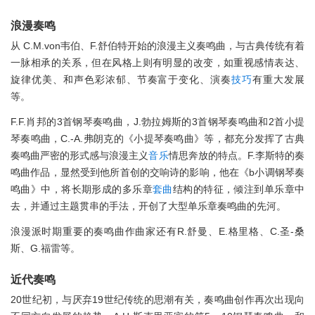
浪漫奏鸣
从 C.M.von韦伯、F.舒伯特开始的浪漫主义奏鸣曲，与古典传统有着
一脉相承的关系，但在风格上则有明显的改变，如重视感情表达、
旋律优美、和声色彩浓郁、节奏富于变化、演奏
技巧
有重大发展
等。
F.F.肖邦的3首钢琴奏鸣曲，J.勃拉姆斯的3首钢琴奏鸣曲和2首小提
琴奏鸣曲，C.-A.弗朗克的《小提琴奏鸣曲》等，都充分发挥了古典
奏鸣曲严密的形式感与浪漫主义
音乐
情思奔放的特点。F.李斯特的奏
鸣曲作品，显然受到他所首创的交响诗的影响，他在《b小调钢琴奏
鸣曲》中，将长期形成的多乐章
套曲
结构的特征，倾注到单乐章中
去，并通过主题贯串的手法，开创了大型单乐章奏鸣曲的先河。
浪漫派时期重要的奏鸣曲作曲家还有R.舒曼、E.格里格、C.圣-桑
斯、G.福雷等。
近代奏鸣
20世纪初，与厌弃19世纪传统的思潮有关，奏鸣曲创作再次出现向