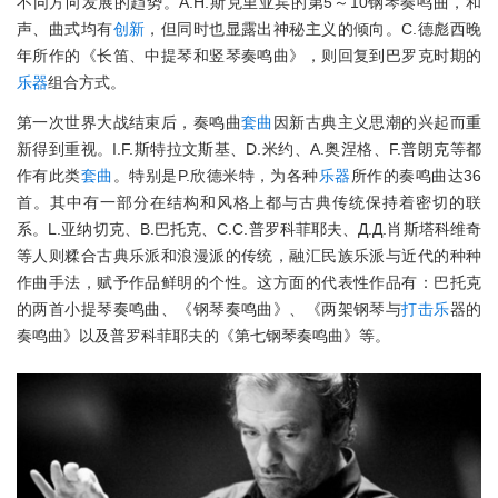
不同方向发展的趋势。А.Н.斯克里亚宾的第5～10钢琴奏鸣曲，和
声、曲式均有
创新
，但同时也显露出神秘主义的倾向。C.德彪西晚
年所作的《长笛、中提琴和竖琴奏鸣曲》，则回复到巴罗克时期的
乐器
组合方式。
第一次世界大战结束后，奏鸣曲
套曲
因新古典主义思潮的兴起而重
新得到重视。I.F.斯特拉文斯基、D.米约、A.奥涅格、F.普朗克等都
作有此类
套曲
。特别是P.欣德米特，为各种
乐器
所作的奏鸣曲达36
首。其中有一部分在结构和风格上都与古典传统保持着密切的联
系。L.亚纳切克、B.巴托克、С.С.普罗科菲耶夫、Д.Д.肖斯塔科维奇
等人则糅合古典乐派和浪漫派的传统，融汇民族乐派与近代的种种
作曲手法，赋予作品鲜明的个性。这方面的代表性作品有：巴托克
的两首小提琴奏鸣曲、《钢琴奏鸣曲》、《两架钢琴与
打击乐
器的
奏鸣曲》以及普罗科菲耶夫的《第七钢琴奏鸣曲》等。