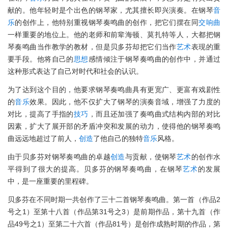
献的。他年轻时是个出色的钢琴家，尤其擅长即兴演奏。在钢琴
音
乐
的创作上，他特别重视钢琴奏鸣曲的创作，把它们摆在同
交响曲
一样重要的地位上。他的老师和前辈海顿、莫扎特等人，大都把钢
琴奏鸣曲当作教学的教材，但是贝多芬却把它们当作
艺术
表现的重
要手段。他将自己的
思想
感情倾注于钢琴奏鸣曲的创作中，并通过
这种形式表达了自己对时代和社会的认识。
为了达到这个目的，他要求钢琴奏鸣曲具有更宽广、更富有戏剧性
的
音乐
效果。因此，他不仅扩大了钢琴的演奏音域，增强了力度的
对比，提高了手指的
技巧
，而且还加强了奏鸣曲式结构内部的对比
因素，扩大了展开部的矛盾冲突和发展的动力，使得他的钢琴奏鸣
曲远远地超过了前人，
创造
了他自己的独特
音乐
风格。
由于贝多芬对钢琴奏鸣曲的卓越
创造
与贡献，使钢琴
艺术
的创作水
平得到了很大的提高。贝多芬的钢琴奏鸣曲，在钢琴
艺术
的发展
中，是一座重要的里程碑。
贝多芬在不同时期一共创作了三十二首钢琴奏鸣曲。第一首（作品2
号之1）至第十八首（作品第31号之3）是前期作品，第十九首（作
品49号之1）至第二十六首（作品81号）是创作成熟时期的作品，第