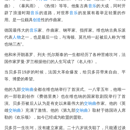
曲》、《暴风雨》、《热情》等等。他集古典
音乐
的大成，同时开
辟了浪漫时期
音乐
的道路，对世界
音乐
的发展有着举足轻重的作
用。是一位颇具
创造
性的作曲家。
德国最伟大的
音乐
家、作曲家、钢琴家、指挥家。维也纳古典乐派
代表
人物
之一，也是最后一位，与海顿、莫扎特一起被后人称为“维
也纳三杰”。
他和米开朗基罗、列夫·托尔斯泰的一生都经历了各种苦难坎坷，法
国作家罗曼·罗兰根据他们的人生写成了《名人传》。
当贝多芬19岁的时候，法国大革命爆发，给贝多芬带来自由、平
等、博爱的希望。
他的九部
交响曲
全都在维也纳举行了首演式。一八零五年，他唯一
的一部歌剧创作《费德里奥》也在维也纳的国家歌剧院举行了首
演。贝多芬被后人认为是有史以来最伟大的
交响曲
作家。他的《英
雄
交响曲
》充满了激情。他的《第九部
交响曲
》取材于德国诗人席
勒的《欢乐颂》，如今已经成为欧盟的盟歌。
贝多芬一生坎坷，没有建立家庭。二十六岁就失聪了，只能通过谈