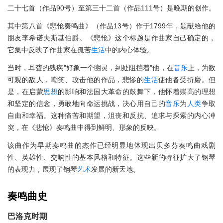
二十七首（作品90号）至第三十二首（作品111号）是晚期的创作。
其中第八首《悲怆奏鸣曲》（作品13号）作于1799年，题献给他的
朋友李希诺夫斯基伯爵。《悲怆》这个标题是作曲家自己确定的，
它集中反映了作曲家在孤苦
生活
中的内心体验。
当时，耳聋的残疾"好象一个幽灵，到处阻挡着"他，在
音乐
上，为数
可观的敌人，嘲笑、攻击他的作品，悲惨的
生活
使他备受折磨。但
是，在启蒙
思想
的影响和法国大革命的鼓舞下，他怀着崇高的理想
和坚定的信念，勇敢地向命运挑战，决心用自己的
音乐
为
人类
争取
自由和幸福。这种痛苦和期望，沮丧和反抗、追求与探索的内心冲
突，在《悲怆》奏鸣曲中得到鲜明、形象的反映。
该曲作为早期奏鸣曲的杰作已经明显地体现出贝多芬奏鸣曲戏剧
性、英雄性、交响性的基本风格和特征。这些新的特征扩大了钢琴
的表现力，展现了钢琴
艺术
发展的新天地。
奏鸣曲史
巴洛克时期