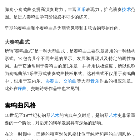
弹奏小奏鸣曲会提高演奏耐力，丰富
音乐
表现力，扩充演奏
技术
范
围。是进入奏鸣曲学习阶段必不可少的练习。
早期的奏鸣曲和小奏鸣曲是为羽管风琴和击弦古钢琴创作的。
大奏鸣曲式
所谓“奏鸣曲式”是一种大型曲式，是奏鸣曲主要乐章常用的一种结构
形式。它包含几个不同主题的呈示、发展和再现以及特定的调性布
局。由于它通常用于奏鸣曲的第1乐章，并常用快板速度，所以也称
为奏鸣曲第1乐章形式或奏鸣曲快板形式。这种曲式不仅用于奏鸣曲
中，也用于室内乐、
协奏曲
、
交响曲
等大型
音乐
作品的相应乐章。
此外在
序曲
、交响诗等作品中也常见到。
奏鸣曲风格
18世纪至19世纪初钢琴
艺术
的古典主义时期，是钢琴
艺术
史非常重
要的一个阶段，对后来的钢琴发展具有深远的影响。
在这一时期中，巴赫的和声对位风格让位于纯粹和声的主调风格，