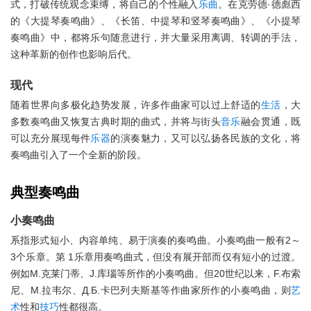
式，打破传统观念束缚，将自己的个性融入
乐曲
。在克劳德·德彪西
的《大提琴奏鸣曲》、《长笛、中提琴和竖琴奏鸣曲》、《小提琴
奏鸣曲》中，都将乐句随意进行，并大量采用离调、转调的手法，
这种革新的创作也影响后代。
现代
随着世界向多极化趋势发展，许多作曲家可以过上舒适的
生活
，大
多数奏鸣曲又恢复古典时期的曲式，并将与街头
音乐
融会贯通，既
可以充分展现每件
乐器
的演奏魅力，又可以弘扬各民族的文化，将
奏鸣曲引入了一个全新的阶段。
典型奏鸣曲
小奏鸣曲
系指形式短小、内容单纯、易于演奏的奏鸣曲。小奏鸣曲一般有2～
3个乐章。第 1乐章用奏鸣曲式，但没有展开部而仅有短小的过渡。
例如M.克莱门蒂、J.库瑙等所作的小奏鸣曲。但20世纪以来，F.布索
尼、M.拉韦尔、Д.Б.卡巴列夫斯基等作曲家所作的小奏鸣曲，则
艺
术
性和
技巧
性都很高。