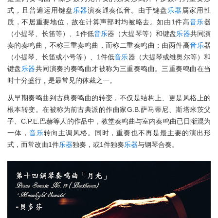
式，且普遍运用键盘
乐器
演奏通奏低音。由于键盘
乐器
属家用性
质，不居重要地位，故在计算声部时均被略去。如由1件高
音乐
器
（小提琴、长笛等）、1件低
音乐
器（大提琴等）和键盘
乐器
共同演
奏的奏鸣曲，不称三重奏鸣曲，而称二重奏鸣曲；由两件高
音乐
器
（小提琴、长笛或小号等）、1件低
音乐
器（大提琴或维奥尔等）和
键盘
乐器
共同演奏的奏鸣曲才被称为三重奏鸣曲。三重奏鸣曲在当
时十分盛行，是最常见的体裁之一。
从早期奏鸣曲到古典奏鸣曲的转变，不仅是结构上、更是风格上的
根本转变。在被称为前古典派的作曲家G.B.萨马蒂尼、斯塔米茨父
子、C.P.E.巴赫等人的作品中，教堂奏鸣曲与室内奏鸣曲已日渐混为
一体，
音乐
转向主调风格。同时，重奏也不再是最主要的演出形
式，而常改由1件
乐器
独奏，或1件独奏
乐器
与钢琴合奏。