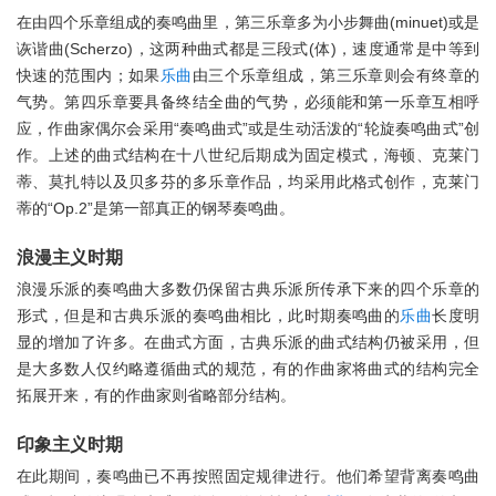
在由四个乐章组成的奏鸣曲里，第三乐章多为小步舞曲(minuet)或是
诙谐曲(Scherzo)，这两种曲式都是三段式(体)，速度通常是中等到
快速的范围内；如果
乐曲
由三个乐章组成，第三乐章则会有终章的
气势。第四乐章要具备终结全曲的气势，必须能和第一乐章互相呼
应，作曲家偶尔会采用“奏鸣曲式”或是生动活泼的“轮旋奏鸣曲式”创
作。上述的曲式结构在十八世纪后期成为固定模式，海顿、克莱门
蒂、莫扎特以及贝多芬的多乐章作品，均采用此格式创作，克莱门
蒂的“Op.2”是第一部真正的钢琴奏鸣曲。
浪漫主义时期
浪漫乐派的奏鸣曲大多数仍保留古典乐派所传承下来的四个乐章的
形式，但是和古典乐派的奏鸣曲相比，此时期奏鸣曲的
乐曲
长度明
显的增加了许多。在曲式方面，古典乐派的曲式结构仍被采用，但
是大多数人仅约略遵循曲式的规范，有的作曲家将曲式的结构完全
拓展开来，有的作曲家则省略部分结构。
印象主义时期
在此期间，奏鸣曲已不再按照固定规律进行。他们希望背离奏鸣曲