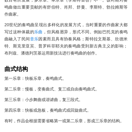
数目有所发展，多乐章、单乐章（李斯特首创）不一。该时期对奏
鸣曲做出重要贡献的有舒伯特、肖邦、舒曼、李斯特、勃拉姆斯等
作曲家。
20世纪的奏鸣曲呈现出多样化的发展方式，当时重要的作曲家大都
写过这种体裁的
乐曲
，但风格迥异，形式不同。例如巴托克的奏鸣
曲融入了民间
音乐
因素而且具有协奏风格；斯特拉文斯基、欣德米
特、斯克里亚宾、普罗科菲耶夫的奏鸣曲受到新古典主义的影响；
布列兹、潘德列茨基运用新技法进行奏鸣曲的创作。
曲式结构
第一乐章：快板乐章，奏鸣曲式。
第二乐章：慢板，变奏曲式、复三或自由奏鸣曲式。
第三乐章：小步舞曲或谐谑曲，复三段式。
第四乐章：快板或急板，奏鸣曲式或回旋曲式。
有时，作品会根据需要省略第一或第二乐章，形成三乐章的结构。