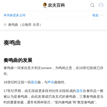
农夫百科
本词条是多义词
收起
☉
奏鸣曲（云物库·乐库）
奏鸣曲
奏鸣曲的发展
奏鸣曲一词来自意大利文sonare，为鸣响之意，在16世纪前就已存
在。
16世纪时泛指一切
器乐
曲，与
声乐
曲相对。
17世纪早期，由五段或更多段对比性乐段组成的
器乐
合奏作品一般
被认为是奏鸣曲，由此发展成巴洛克式的奏鸣曲，三重奏鸣曲是当
时的重要体裁，通常有两种形式：“室内奏鸣曲”和“教堂奏鸣曲”。