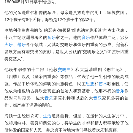
1809年5月31日卒于维也纳。
他的父亲是世代相传的车匠，母亲是贵族府中的厨工，家境贫困，
12个孩子有6个夭折，海顿是12个孩子中的第2个。
奥地利作曲家弗朗茨·约瑟夫·海顿是“维也纳古典乐派”的杰出代表，
十八世纪欧洲最著名的
音乐
家之一。他的
音乐
作品体裁广泛，涉及
声乐
、
器乐
各个领域，尤其对交响乐和弦乐四重奏的形成、完善和
发展方面有着突出的贡献，是世人公认的“交响乐之父”和“弦乐四重
奏奠基人”。
他晚年创作的十二部《伦敦
交响曲
》和大型清唱剧《创世纪》、
《四季》以及《皇帝四重奏》等作品，代表了他一生创作的最高成
就。作品中所体现的鲜明的民族特色、民主
思想
和
艺术
独创性，使
他成为维也纳古典乐派真正的创始人和奠基者，他那不朽的
音乐
作
品对同时期另一位大
音乐
家莫扎特和以后的大
音乐
家贝多芬的创
作，都产生了深远的影响。
海顿一生经历坎坷，
生活
道路曲折。但是，在漫长的人生岁月中，
他却用纯朴、善良和慈爱的心，将毕生的才华和精力都奉献给了他
所热爱的国家和人民，并忠贞不渝地为他们寻找着欢乐和慰藉。