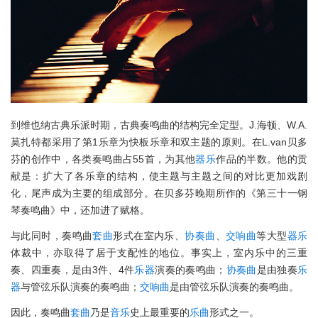
到维也纳古典乐派时期，古典奏鸣曲的结构完全定型。J.海顿、W.A.
莫扎特都采用了第1乐章为快板乐章和双主题的原则。在L.van贝多
芬的创作中，各类奏鸣曲占55首，为其他
器乐
作品的半数。他的贡
献是：扩大了各乐章的结构，使主题与主题之间的对比更加戏剧
化，尾声成为主要的组成部分。在贝多芬晚期所作的《第三十一钢
琴奏鸣曲》中，还加进了赋格。
与此同时，奏鸣曲
套曲
形式在室内乐、
协奏曲
、
交响曲
等大型
器乐
体裁中，亦取得了居于支配性的地位。事实上，室内乐中的三重
奏、四重奏，是由3件、4件
乐器
演奏的奏鸣曲；
协奏曲
是由独奏
乐
器
与管弦乐队演奏的奏鸣曲；
交响曲
是由管弦乐队演奏的奏鸣曲。
因此，奏鸣曲
套曲
乃是
音乐
史上最重要的
乐曲
形式之一。