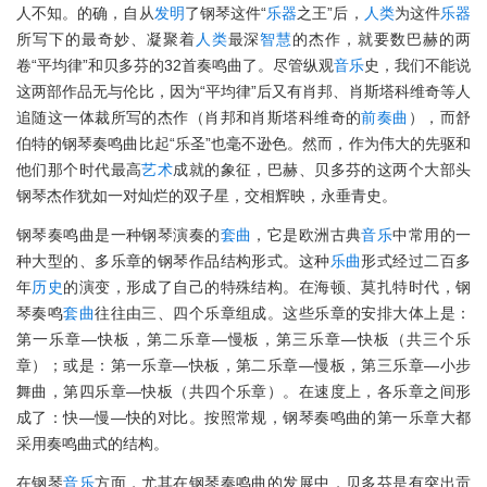
人不知。的确，自从
发明
了钢琴这件“
乐器
之王”后，
人类
为这件
乐器
所写下的最奇妙、凝聚着
人类
最深
智慧
的杰作，就要数巴赫的两
卷“平均律”和贝多芬的32首奏鸣曲了。尽管纵观
音乐
史，我们不能说
这两部作品无与伦比，因为“平均律”后又有肖邦、肖斯塔科维奇等人
追随这一体裁所写的杰作（肖邦和肖斯塔科维奇的
前奏曲
），而舒
伯特的钢琴奏鸣曲比起“乐圣”也毫不逊色。然而，作为伟大的先驱和
他们那个时代最高
艺术
成就的象征，巴赫、贝多芬的这两个大部头
钢琴杰作犹如一对灿烂的双子星，交相辉映，永垂青史。
钢琴奏鸣曲是一种钢琴演奏的
套曲
，它是欧洲古典
音乐
中常用的一
种大型的、多乐章的钢琴作品结构形式。这种
乐曲
形式经过二百多
年
历史
的演变，形成了自己的特殊结构。在海顿、莫扎特时代，钢
琴奏鸣
套曲
往往由三、四个乐章组成。这些乐章的安排大体上是：
第一乐章—快板，第二乐章—慢板，第三乐章—快板（共三个乐
章）；或是：第一乐章—快板，第二乐章—慢板，第三乐章—小步
舞曲，第四乐章—快板（共四个乐章）。在速度上，各乐章之间形
成了：快—慢—快的对比。按照常规，钢琴奏鸣曲的第一乐章大都
采用奏鸣曲式的结构。
在钢琴
音乐
方面，尤其在钢琴奏鸣曲的发展中，贝多芬是有突出贡