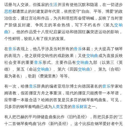
话册与人交谈。但孤寂的
生活
并没有使他沉默和隐退，在一切进步
思想
都遭禁止的封建复辟年代里，依然坚守“自由、平等、博爱”的政
治信念，通过言论和作品，为共和理想而奋臂呐喊，反映了当时资
产阶级反封建、争民主的革命热情，写下不朽名作《第九
交响
曲
》。他的作品受十八世纪启蒙运动和德国狂飙突进运动的影响，
个性鲜明，较前人有了很大的发展。
在
音乐
表现上，他几乎涉及当时所有的
音乐
体裁；大大提高了钢琴
的表现力，使之获得交响性的戏剧效果；又使
交响曲
成为直接反映
社会变革的重要
音乐
形式。主要作品有
交响曲
九部（以第三《英
雄》、第五《命运
交响曲
》、第六《田园
交响曲
》、第九《合唱》
最为著名），歌剧《费黛里奥》等等。
有一次，哈佛
音乐
辞典的编者亚培尔博士向德国著名的
音乐
学家哈
姆请教，假若挪亚方舟之事重演，现代的挪亚只能携带一本琴谱，
应带哪一本最合适？哈姆的答复是贝多芬的钢琴奏鸣曲集。可见，
贝多芬的钢琴奏鸣曲已成为
人类
宝贵的
音乐
财富
之一。
有人把巴赫的平均律键盘曲集比作《旧约圣经》，而把贝多芬的“三
十二首钢琴奏鸣曲”比作《新约圣经》。这个比拟在钢琴爱好者中无