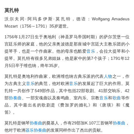
莫扎特
沃尔夫冈·阿玛多伊斯·莫扎特，德语：Wolfgang Amadeus
Mozart（1756～1791）35岁逝世。
1756年1月27日生于奥地利（神圣罗马帝国时期）的萨尔茨堡一位
宫廷乐师的家庭，他的父亲奥波德是那座城中宫廷大主教乐团的小
提琴手，也是一个作曲家。他的母亲也酷爱
音乐
，会拉大提琴和小
提琴。莫扎特有很多兄弟姐妹，他是家中的第7个孩子；1791年12
月5日卒于维也纳，终年35岁。
莫扎特是奥地利作曲家，欧洲维也纳古典乐派的代表
人物
之一，作
为古典主义
音乐
的典范，他对欧洲
音乐
的发展起了巨大的作用。莫
扎特一共创作了549部作品，其中包括22部歌剧、41部交响乐、42
部
协奏曲
、一部安魂曲以及奏鸣曲、室内乐、宗教
音乐
和
歌曲
等作
品。其中最出名的歌剧是《费加罗的婚礼》和《唐璜》和《魔
笛》。
莫扎特是钢琴
协奏曲
的奠基人，作有29部加K.107三首钢琴
协奏曲
，
他对于欧洲
器乐
协奏曲
的发展同样作出了杰出的贡献。