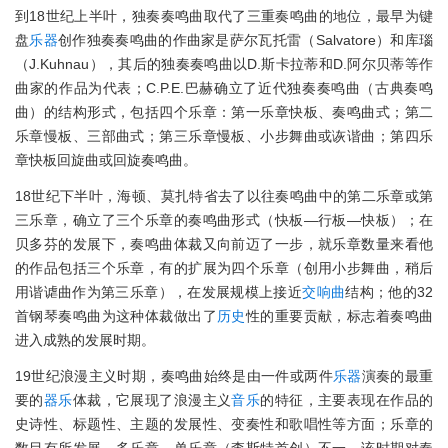
到18世纪上半叶，独奏奏鸣曲取代了三重奏鸣曲的地位，最早为键
盘
乐器
创作独奏奏鸣曲的作曲家是萨尔瓦托雷（Salvatore）和库瑙
（J.Kuhnau），其后的独奏奏鸣曲以D.斯卡拉蒂和D.阿尔贝蒂等作
曲家的作品为代表；C.P.E.巴赫确立了近代独奏奏鸣曲（古典奏鸣
曲）的结构形式，包括四个乐章：第一乐章快板、奏鸣曲式；第二
乐章慢板、三部曲式；第三乐章慢板、小步舞曲或诙谐曲；第四乐
章快板回旋曲或回旋奏鸣曲。
18世纪下半叶，海顿、莫扎特省去了以往奏鸣曲中的第二乐章或第
三乐章，确立了三个乐章的奏鸣曲形式（快板—行板—快板）；在
贝多芬的发展下，奏鸣曲体裁又向前迈了一步，就乐章数量来看他
的作品包括三个乐章，有的扩展为四个乐章（创用小步舞曲，稍后
用谐谑曲作为第三乐章），在发展规模上接近
交响曲
结构；他的32
首钢琴奏鸣曲为这种体裁做出了
历史
性的重要贡献，标志着奏鸣曲
进入成熟的发展时期。
19世纪浪漫主义时期，奏鸣曲始终是由一件或两件
乐器
演奏的最重
要的
器乐
体裁，它展现了浪漫主义
音乐
的特征，主要表现在作品的
史诗性、标题性、主题的发展性、变奏性和歌唱性等方面；乐章的