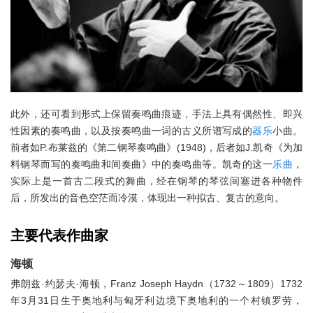
此外，还可看到形式上保留奏鸣曲痕迹，手法上具有偶然性、即兴
性因素的奏鸣曲，以及按奏鸣曲一词的古义所谱写成的
器乐
小曲。
前者如P.布莱兹的《第二钢琴奏鸣曲》(1948)，后者如J.凯奇《为加
料钢琴而写的奏鸣曲和间奏曲》中的奏鸣曲等。凯奇的这一
乐曲
，
实际上是一首古二段式的舞曲，经在钢琴的琴弦间塞进各种物件
后，所发出的音色空茫而冷漠，体现出一种拟古、复古的意向。
主要代表作曲家
海顿
弗朗兹·约瑟夫·海顿，Franz Joseph Haydn（1732～1809）1732
年3月31日生于奥地利与匈牙利边境下奥地利的一个村镇罗劳，