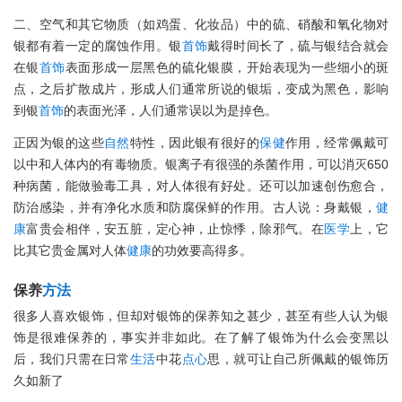
二、空气和其它物质（如鸡蛋、化妆品）中的硫、硝酸和氧化物对
银都有着一定的腐蚀作用。银
首饰
戴得时间长了，硫与银结合就会
在银
首饰
表面形成一层黑色的硫化银膜，开始表现为一些细小的斑
点，之后扩散成片，形成人们通常所说的银垢，变成为黑色，影响
到银
首饰
的表面光泽，人们通常误以为是掉色。
正因为银的这些
自然
特性，因此银有很好的
保健
作用，经常佩戴可
以中和人体内的有毒物质。银离子有很强的杀菌作用，可以消灭650
种病菌，能做验毒工具，对人体很有好处。还可以加速创伤愈合，
防治感染，并有净化水质和防腐保鲜的作用。古人说：身戴银，
健
康
富贵会相伴，安五脏，定心神，止惊悸，除邪气。在
医学
上，它
比其它贵金属对人体
健康
的功效要高得多。
保养
方法
很多人喜欢银饰，但却对银饰的保养知之甚少，甚至有些人认为银
饰是很难保养的，事实并非如此。在了解了银饰为什么会变黑以
后，我们只需在日常
生活
中花
点心
思，就可让自己所佩戴的银饰历
久如新了