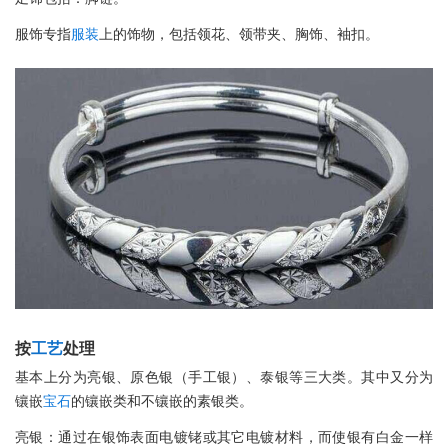
服饰专指
服装
上的饰物，包括领花、领带夹、胸饰、袖扣。
按
工艺
处理
基本上分为亮银、原色银（手工银）、泰银等三大类。其中又分为
镶嵌
宝石
的镶嵌类和不镶嵌的素银类。
亮银：通过在银饰表面电镀铑或其它电镀材料，而使银有白金一样