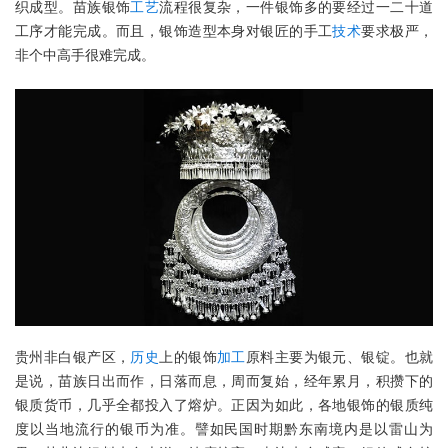
织成型。苗族银饰
工艺
流程很复杂，一件银饰多的要经过一二十道
工序才能完成。而且，银饰造型本身对银匠的手工
技术
要求极严，
非个中高手很难完成。
贵州非白银产区，
历史
上的银饰
加工
原料主要为银元、银锭。也就
是说，苗族日出而作，日落而息，周而复始，经年累月，积攒下的
银质货币，几乎全都投入了熔炉。正因为如此，各地银饰的银质纯
度以当地流行的银币为准。譬如民国时期黔东南境内是以雷山为