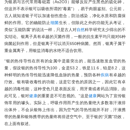
为银易与古代常用毒砒霜（As2O3）能够反应产生黑色的硫化砷，
但这并不表示银可以吸收所谓的“毒素”），易于肉眼鉴别。公元前，
古人就知道银子可以加速创伤愈合，防治感染，净化水质和防腐保
鲜的作用。它的确能防止
细菌
生长，但除此之外的功能无从考证，
类似“玉能防腐”的说法一样，只是古人对
自然
科学研究太少得出的不
实结论。银离子具有卓越的灭菌作用，一般的抗生素平均只能对6种
病菌起到作用，但是银离子可以消灭650种病菌。然而，银离子属于
重金属离子，用银盐消毒的水绝不适合饮用。
“银的热传导性在所有的金属中是最突出的，能迅速散发血管的热
量，假设银的热传导性为100，金是53.2，铁是11.6，铂是8.2，这
种鲜明的热传导性能迅速降低血脉的热量，预防各种
疾病
有卓越的
疗效。银有吸收毒性的功能，这是它变色的原因之一，因此它有卓
越的消毒性能，这种变色只是表面反应，用牙膏或者药品消除。由
此可见，银对
健康
的重要是不可忽视的。”这是
健康
网站为了宣传银
饰常用的噱头。实际上，呼吸作用而产生的热量绝大多数靠汗液排
出体外，不会从银饰上传出，因为空气的导热性能并不好，汗液携
带的热量和银饰携带的热量终将排进空气中。至于银的“灭菌”功效，
在上面有叙述。