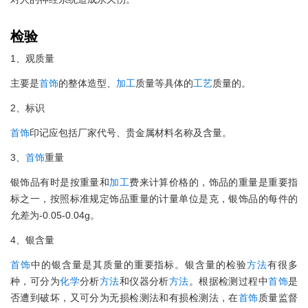
检验
1、观质量
主要是
首饰
的整体造型、
加工
质量等具体的
工艺
质量的。
2、标识
首饰
印记应包括厂家代号、贵金属材料名称及含量。
3、
首饰
重量
银饰品有时是按重量和
加工
费来计算价格的，饰品的重量是重要指
标之一，按照标准规定饰品重量的计量单位是克，银饰品的每件的
允差为-0.05-0.04g。
4、银含量
首饰
中的银含量是其质量的重要指标。银含量的检验
方法
有很多
种，可分为
化学
分析
方法
和仪器分析
方法
。根据检测过程中
首饰
是
否遭到破坏，又可分为无损检测法和有损检测法，在
首饰
质量监督