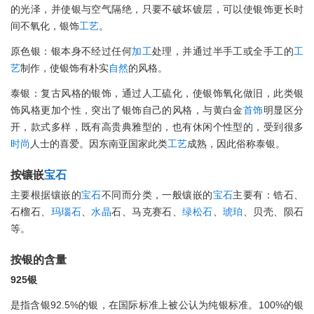
的光泽，并使银与空气隔绝，只要不破坏镀层，可以使银饰更长时
间不氧化，银饰
工艺
。
原色银：银本身不经过任何
加工
处理，并通过半手工或全手工的
工
艺
制作，使银饰有朴实
自然
的风格。
泰银：复古风格的银饰，通过人工硫化，使银饰氧化做旧，此类银
饰风格更加个性，突出了银饰自己的风格，与黄白金
首饰
明显区分
开，款式多样，既有高贵典雅型的，也有休闲个性型的，受到很多
时尚
人士的喜爱。因东南亚国家此类
工艺
成熟，因此俗称泰银。
按镶嵌
宝石
主要根据镶嵌的
宝石
不同而分类，一般镶嵌的
宝石
主要有：锆石、
石榴石、
玛瑙石
、
水晶
石、马克赛石、
绿松石
、
琥珀
、贝壳、陨石
等。
按银的含量
925银
是指含银92.5%的银，在国际标准上被公认为纯银标准。100%的银