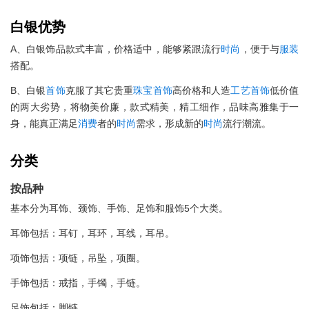
白银优势
A、白银饰品款式丰富，价格适中，能够紧跟流行
时尚
，便于与
服装
搭配。
B、白银
首饰
克服了其它贵重
珠宝
首饰
高价格和人造
工艺
首饰
低价值
的两大劣势，将物美价廉，款式精美，精工细作，品味高雅集于一
身，能真正满足
消费
者的
时尚
需求，形成新的
时尚
流行潮流。
分类
按品种
基本分为耳饰、颈饰、手饰、足饰和服饰5个大类。
耳饰包括：耳钉，耳环，耳线，耳吊。
项饰包括：项链，吊坠，项圈。
手饰包括：戒指，手镯，手链。
足饰包括：脚链。