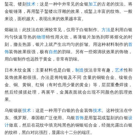
錾花、镂刻
技术
：这是一种中外常见的金银
加工
的古老的技法。将
金银锤薄，再用錾子錾镂出浮雕的效果，或錾上丰富的纹饰。一般
来说，面积越大，表现出来的效果越丰富。
熔融法：此技法在欧洲较常见，仅用于白银制作。
方法
是利用白银
均匀快速导热的
物理
特性用火吹，将薄银片加热到即将熔化的时
刻，撤去热源，银片上就产生出均匀的折皱。用这种材料制作的
首
饰
装饰效果很强，极有
自然
的韵味。另有一些熔滴状效果的饰物，
用白银制作也远胜于黄金，非常有韵味。
日本木纹金属：主要材料也是白银，
制造
技法非常有趣，
艺术
性和
装饰效果都很强。办法是将纯银及不同 含量的铜银合金、镍银合
金、铜、黄铜、红铜（有时也用少量的黄金）等，层层重叠焊接，
然后经揉搓处理，再展平，金属表面就会出现不同颜色的肌理效
果。
乌银镶嵌
技术
：这是一种用于白银的合金装饰
技术
。这种技法在中
东、俄罗斯、泰国都广泛使用。乌银
首饰
是用錾花或錾刻的白银
设
计
做底，然后在花纹中填充纯黑色的铜银铅合金，经抛光露出白银
的纹样，黑白对比强烈，显露出十二分的端庄。