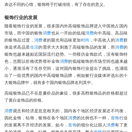
表达不同的心情，银饰终于打破传统，有了存在的意义。
银饰行业的发展
随着银饰行业的发展，很多国内外高端银饰品牌进入中国抢占国内
市场，而中国的银饰
消费
也从一开始的低端
消费
向中高端、高品味
的银饰品过渡，
消费
者的眼光和品味更加
时尚
，中高收入的
消费
群
体追求高品质
生活
的需求大大刺激了高端银饰品的发展，所
消费
的
银饰也越来越贴近国际流行趋势。一些模仿金饰款式，没有银饰特
色，岂图以价格优势替补金饰
消费
的低端银饰的市场空间也越来越
小，逐渐没有了生存空间，这对国内银饰行业提出了挑战，也涌现
出了一批优秀的国内中高端银饰品牌，例如被行业媒体评选出的十
大银饰品牌中，就有多个国内银饰品牌名列其中。
高端银饰品已不在是廉价品的象征，很多高档银饰品的价格都超过
了黄白金饰品的价格。
消费
观念和经济是息息相关的，国内各个地区经济发展还不均衡，
因此金饰，钻饰，银饰在各个地区
消费
的比例也不一样，
首饰
行业
的发展离不开经济的发展。如今，
首饰
的细分化让国人
消费
有了更