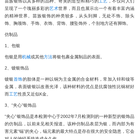
苗族银饰以其多样的品种、奇美的造型和精巧的
工艺
，不仅向人们
呈现了一个瑰丽多彩的
艺术
世界，而且也展示出一个有着丰富内涵
的精神世界。苗族银饰的种类较多，从头到脚，无处不饰。除头
饰、胸颈饰、手饰、衣饰、背饰、腰坠饰外，个别地方还有脚饰。
仿制品
1、包银
包银是用
机械
或其他
方法
将银包裹金属制品的表面。
2、镀银饰品
镀银
首饰
的胎体是一种以铜为主金属的合金材料，常加入锌和镍等
金属，表面镀银以改善光泽，该种材料的优点是抗腐蚀性比铜材好
而
工艺
性质又近似K金。
3、“夹心”银饰品
“夹心”银饰品是本检测中心于2002年7月检测到的一种新型的银饰品
的仿制品，以前未见相关报道。该种仿制品表层为银，而内部为有
害元素“镉”的夹心，镉元素的最大特点是存在很大的安全隐患，它会
对人的神经系统造成永久伤。