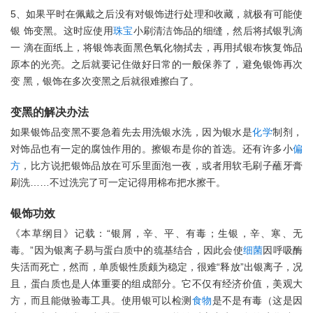
5、如果平时在佩戴之后没有对银饰进行处理和收藏，就极有可能使
银 饰变黑。这时应使用
珠宝
小刷清洁饰品的细缝，然后将拭银乳滴
一 滴在面纸上，将银饰表面黑色氧化物拭去，再用拭银布恢复饰品
原本的光亮。之后就要记住做好日常的一般保养了，避免银饰再次
变 黑，银饰在多次变黑之后就很难擦白了。
变黑的解决办法
如果银饰品变黑不要急着先去用洗银水洗，因为银水是
化学
制剂，
对饰品也有一定的腐蚀作用的。擦银布是你的首选。还有许多小
偏
方
，比方说把银饰品放在可乐里面泡一夜，或者用软毛刷子蘸牙膏
刷洗……不过洗完了可一定记得用棉布把水擦干。
银饰功效
《本草纲目》记载：“银屑，辛、平、有毒；生银，辛、寒、无
毒。”因为银离子易与蛋白质中的巯基结合，因此会使
细菌
因呼吸酶
失活而死亡，然而，单质银性质颇为稳定，很难“释放”出银离子，况
且，蛋白质也是人体重要的组成部分。它不仅有经济价值，美观大
方，而且能做验毒工具。使用银可以检测
食物
是不是有毒（这是因