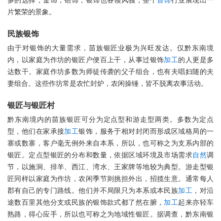
多的选择，金饰，钻饰，银饰也各领风骚，整个
首饰
行业展现出一
片繁荣的景象。
民族银饰
由于对银饰的大量需求，苗族银匠业极为兴旺发达。仅黔东南境
内，以家庭为作坊的银匠户便百上干，从事过银饰
加工
的人更是多
达数干。家庭作坊多数为师徒传袭的父子组合，也有夫唱妇随的夫
妻组合。这些作坊常是农忙封炉，农闲操锤，皆不脱离农事活动。
银匠与银匠村
黔东南境内的苗族银匠可分为定点型和游走型两类。多数为定点
型，他们在家承接
加工
银饰，服务于相对封闭而形成区域格局的一
寨或数寨，客户毫无例外来自本系，所以，也可称之为支系内部的
银匠。定点型银匠的分布和数量，依据区域环境及市场需求
自然
调
节，以施洞、排羊、西江、湾水、王家牌等地较为典型。游走型银
匠同样以家庭为作坊，农闲季节则挑担外出，招揽生意。通常每人
郡有自己的专门路线。他们并不局限只为本系或本民族
加工
，对沿
途数百里其他分支或民族的银饰款式都了然在腑，
加工
起来亦轻车
熟路，得心应手，所以也可称之为地域性银匠。据调查，黔东南银