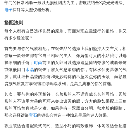
部门的日常检验一般以无损检测法为主，密度法结合X荧光光谱法、
电子
探针等大型仪器分析。
搭配法则
每个人都有自己选择饰品的原则，而面对现在最流行的银饰，你又
有多少经验呢？
首先要与你的气质相配，在银饰品的选择上我们坚持人文主义，相
信每一款银饰都有它自己相应的主人，像娇俏可人的小姑娘可以选
择细细的手链；
时尚
前卫的女郎可以选择造型简约夸张的成套银饰
或镶嵌闪目
水晶
的银饰；淑女气息浓郁的你，有比水仙更温馨的气
质，就让细长晶莹的项链和曼妙玲珑的吊坠装点你的玉颈；而彰显
贵族气质复古泰银镶红绿玛瑙系列，是高贵典雅的你的首选。
其次，要与你的外形相符，长脸形的人不适宜戴长长的耳饰，圆脸
形的人不该用大朵的耳环来突出滚圆的腮，方方的脸如果配上三角
形的耳饰简直就是灾难。如果你有一双黑白分明、秋水般的眼睛，
那么选择镶嵌
宝石
的银饰会营造一种灿若星辰的迷人效果。
职业装适合搭配款式简约、造型小巧的精致银饰；休闲装适合配搭