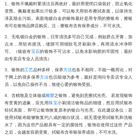
1、银饰不佩戴时要清洁后再收好，最好用密闭口袋装好，防止氧化
变黑。佩戴者如果出汗较多，可以每天用软布擦拭表面，以保持光
泽及除去污垢。表面电镀白金的银饰最好是用专用的擦银布，擦银
布可在银饰品牌店购买。注：擦银布含有保养成分，不可水洗。
2、无电镀白金的银饰，日常清洗多可自己完成，例如挤点牙膏，加
点水，用软布搓洗，缝隙可用细软毛牙刷刷净，再用清水冲净即
可。（镶嵌有
宝石
的银饰不可沾水，以免水影响胶的牢固性，最好
由专卖店专业人员清洗）
3、银饰的
工艺
品种多样，保养
方法
也各不相同，不能一概而论，对
于网上的很多保养
方法
也仅能做为参考，最好是询问专卖店专业人
员，以免自己操作不当，致使心爱的银饰受损。
4、含精致及立体做成
雕塑
之银饰，避免刻意擦拭光亮。 若发现银饰
有变黄的迹象，应先用
珠宝
小刷清洁银饰品的细缝，然后用拭银布
轻拭表面， 即可让银饰恢复原本的银白与光亮。在此建议各位：若
使用拭银布能够恢复约八成的银白状况，就无需使用拭银乳和洗银
水了，因为这些产品都具有一定的腐蚀性，银饰在使用过这些 产品
之后，会越发容易变黄。拭银布含有银保养成份，不可水洗。