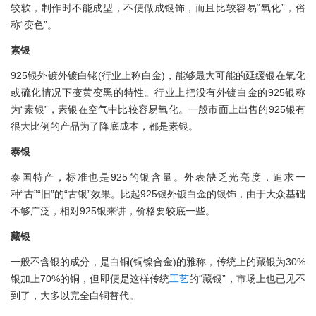
较软，制作时不能成型，不便做成银饰，而且比较容易“氧化”，俗
称“变色”。
素银
925银外镀外镀白铑(行业上称白金)，能够最大可能的延缓银在氧化
或硫化情况下变黄变黑的特性。行业上把没有外镀白金的925银称
为“素银”，素银在空气中比较容易氧化。一般市面上出售的925银有
很大比例的产品为了降底成本，都是素银。
泰银
泰国特产，标准也是925的银含量。外表缺乏光亮度，追求一
种“古”“旧”的“古银”效果。比起925银外镀白金的银饰，由于大众基础
不够广泛，相对925银来讲，价格要较底一些。
藏银
一般不含银的成分，是白铜(铜镍合金)的雅称，传统上的藏银为30%
银加上70%的铜，但即便是这样传统
工艺
的“藏银”，市场上也已见不
到了，大多以完全白铜替代。