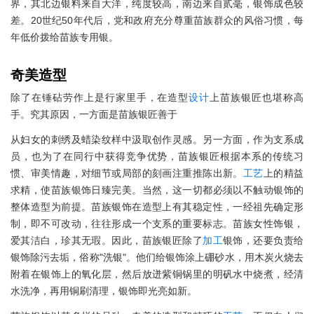
界，其北边银料来自大洋，纯度较高，南边来自贰毫，银饰成色较
差。20世纪50年代后，党和政府充分尊重苗族群众的风俗习惯，每
年低价拨给苗族专用银。
奇美造型
除了在锤砧劳作上是行家里手，在造型
设计
上苗族银匠也堪称高
手。究其原因，一方面是苗族银匠善于
从妇女的刺绣及蜡染纹样中汲取创作灵感。另一方面，作为支系成
员，也为了在同行中获得竞争优势，苗族银匠根据本系的传统习
惯、审美情趣，对细节或局部的刻画注重推陈出新。
工艺
上的精益
求精，使苗族银饰日臻完美。当然，这一切都必须以不触动银饰的
整体造型为前提。苗族银饰在造型上有其稳定性，一经祖先确定形
制，即不可改动，往往形成一个支系的重要标志。苗族女性饰银，
爱其洁白，珍其无瑕。因此，苗族银匠除了
加工
银饰，还要负责给
银饰除污去垢，俗称"洗银"。他们给银饰涂上硼砂水，用木炭火烧去
附着在银饰上的氧化层，然后放迸紫铜锅里的明矾水中烧煮，经清
水洗净，再用铜刷清理，银饰即光亮如新。