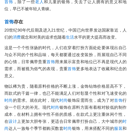
首饰
，除了一些
老人
和儿童的银饰，失去了让人拥有的意义和地
位，早已不被年轻人青睐。
首饰
存在
20世纪90年代后期及进入21世纪，中国已向世界发达国家靠近，人
们的
消费
观念和对美的追求也随着
生活
水平的更大提高而改变。
这是一个个性张扬的时代，人们在穿着打扮方面处处要体现出自己
与众不同的个性和品味，每天都要通过改变装扮，而展现自己不同
的心情，日常佩带贵重
首饰
用来展示富贵和地位已不再是现代人的
需求，而被视为俗气的表现，贵重
首饰
更多地表达了收藏和纪念的
意义。
物以稀为贵，随着原料价格的不断上涨，金饰钻饰价格居高不下，
而款式的千篇一律，也已不能满足人们对彰显个性和对飞速变化的
时尚
的需求。就在此时，现代
时尚
银饰应需而生，成为了对
首饰
行
业一个巨大的补充。现代
时尚
银饰在原料方面有着相对较低的制作
成本，在材料上拥有中性不俗的质感，在款式上更注重休闲个性，
在
设计
上更加大胆夸张，更适合日常佩带打扮自己，大中城市的
时
尚
达人一族每个季节都购买数套
时尚
银饰，用来搭配不同的
服装
和