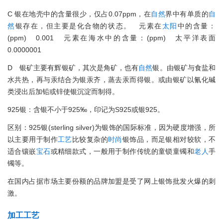
C 银在地壳中的含量很少，仅占0.07ppm，在
自然
界中有单质的
自
然
银存在，但主要是化合物的状态。 元素在
太阳
中的含量：
(ppm) 0.001 元素在海水中的含量：(ppm) 太平洋表面
0.0000001
D 银矿主要有辉银矿，其次是角矿，也有
自然
银。由银矿与食盐和
水共热，再与汞结合为银汞齐，蒸去汞而得银。或由银矿以氰化碱
类浸出后加铅或锌使银沉淀而制得。
925银：含银不小于925‰，印记为S925或银925。
区别：925银(sterling silver)为银饰的国际标准，因为硬度增强，所
以主要用于制作
工艺
比较复杂的
时尚
银饰品，而足银相对较软，不
适合镶嵌
宝石
或精细款式，一般用于制作传统的童锁童镯和
老人
手
镯等。
在国内占据市场主要份额的品牌加盟是受了网上银饰批发火爆的刺
激。
加工
工艺