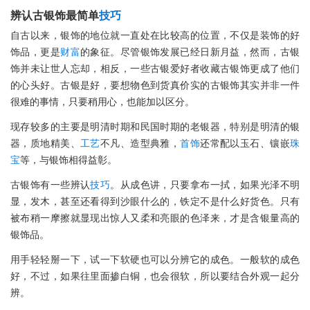
辨认古银饰最简单
技巧
自古以来，银饰的地位就一直处在比较高的位置，不仅是装饰的好
饰品，更是
财富
的象征。尽管银饰发展已经日新月益，然而，古银
饰并未让世人忘却，相反，一些古银爱好者收藏古银饰更成了他们
的心头好。古银是好，要想物色到货真价实的古银饰其实并非一件
很难的事情，只要稍用心，也能加以区分。
现存较多的主要是明清时期和民国时期的老银器，特别是明清的银
器，质地精美、
工艺
不凡、造型典雅，
首饰
还常配以玉石、镶嵌
珠
宝
等，与银饰相得益彰。
古银饰有一些辨认
技巧
。从成色讲，只要拿布一拭，如果光泽不明
显，发木，甚至还看得到沙眼什么的，铁定不是什么好货色。只有
被布稍一摩擦就显现出惊人又柔和亮眼的色泽来，才是含银量高的
银饰品。
用手轻轻掰一下，试一下软硬也可以分辨它的成色。一般软的成色
好，不过，如果往里面掺白铜，也会很软，所以要结合外观一起分
辨。