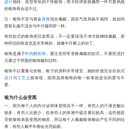
设计
独特、造型夸张的个性银饰；而卡哇伊装扮佩带一件可爱风格
的银饰再合适不过。
注：银饰不宜与黄金
首饰
混合佩戴，因其气质风格不相同，就如同
西装礼服不适合与牛仔服同穿一样。
有些款式的银饰变旧发黑后，不一定要清洗干净才能继续佩戴，那
种怀旧的味道也是非常棒的，就像牛仔裤上的补丁。
银饰是属于
时尚
的
首饰
，要注意经常变换佩戴的款式，不要把流行
元素过于明显的银饰戴到过时。
银饰不以重量论价格，银子的原料非常便宜，她的价值完全在款式
设计
与
工艺
上面体现，因而选择银饰的唯一标准就是你的爱与不
爱。
银为什么会变黑
一、因为每个人的内分泌和体质情况不一样，有些人的汗液含酸比
较多，有些人比较少，也有些人的体液中硫含量比较高，这些都是
导致银饰表面变黑的物质，所以每个人佩戴银饰都会产生不同的结
果，有些人戴半年都会光亮如新。