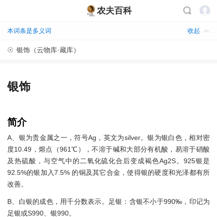
农夫百科
本词条是多义词
收起
☉
银饰（云物库·藏库）
银饰
简介
A、银为贵金属之一，符号Ag，英文为silver。银为银白色，相对密
度10.49，熔点（961℃），不溶于碱和大部分有机酸，易溶于硝酸
及热硫酸，与空气中的二氧化硫化合后变成褐色Ag2S。925银是
92.5%的银加入7.5% 的铜及其它合金，使得银的硬度和光泽都有所
改善。
B、白银的成色，用千分数表示。足银：含银不小于990‰，印记为
足银或S990、银990。