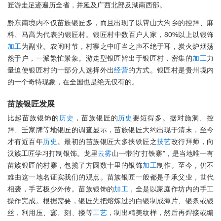
匠游走足迹遍历全省，并延及广西北部及湖南西部。
黔东南境内不仅苗族银匠多，而且出现了以霄山大沟乡的控拜、麻
料、马高为代表的银匠村。银匠村中数百户人家，80%以上以银饰
加工
为副业。农闲时节，村寨之中叮当之声不绝于耳，炭火炉烟荡
然于户，一派繁忙景象。游走型银匠皆出于银匠村，密集的
加工
力
量迫使银匠村的一部分人选择外出
经营
的方式。银匠村是贵州境内
的一个奇特现象，在全国也是绝无仅有的。
苗族银匠发展
比起苗族银饰的
历史
，苗族银匠的
历史
要短得多。据对施洞、控
拜、壬家牌等地银匠的调查显示，苗族银匠大约出现于清末，至今
才有近百年
历史
。最初的苗族银匠大多挟铁匠之
技艺
改行拜师，向
汉族工匠学习打制银饰。龙里
云雾
山一带的"打铁寨"，是当地唯一有
苗族银匠的村寨，包揽了方圆数十里的银饰
加工
制作。至今，仍不
难由这一地名证实我们的观点。苗族银匠一般都是子承父业，世代
相袭，手艺极少外传。苗族银饰的
加工
，全是以家庭作坊内的手工
操作完成。根据需要，银匠先把熔炼过的白银制成薄片、银条或银
丝，利用压、寥、刻、搂等
工艺
，制出精美纹样，然后再焊接或编