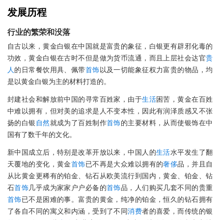
发展历程
行业的繁荣和没落
自古以来，黄金白银在中国就是富贵的象征，白银更有辟邪化毒的
功效，黄金白银在古时不但是做为货币流通，而且上层社会达官
贵
人
的日常餐饮用具、佩带
首饰
以及一切能象征权力富贵的物品，均
是以黄金白银为主的材料打造的。
封建社会和解放前中国的寻常百姓家，由于
生活
困苦，黄金在百姓
中难以拥有，但对美的追求是人不变本性，因此有润泽质感又不张
扬的白银
自然
就成为了百姓制作
首饰
的主要材料，从而使银饰在中
国有了数千年的文化。
新中国成立后，特别是改革开放以来，中国人的
生活
水平发生了翻
天覆地的变化，黄金
首饰
已不再是大众难以拥有的
奢侈
品，并且自
从比黄金更稀有的铂金、钻石从欧美流行到国内，黄金、铂金、钻
石
首饰
几乎成为家家户户必备的
首饰
品，人们购买几套不同的贵重
首饰
已不是困难的事。富贵的黄金，纯净的铂金，恒久的钻石拥有
了各自不同的寓义和内涵，受到了不同
消费
者的喜爱，而传统的银