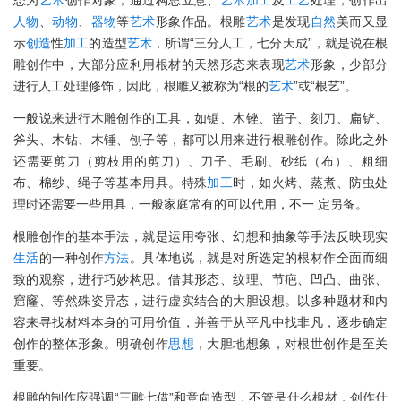
态为
艺术
创作对象，通过构思立意、
艺术
加工
及
工艺
处理，创作出
人物
、
动物
、
器物
等
艺术
形象作品。根雕
艺术
是发现
自然
美而又显
示
创造
性
加工
的造型
艺术
，所谓“三分人工，七分天成”，就是说在根
雕创作中，大部分应利用根材的天然形态来表现
艺术
形象，少部分
进行人工处理修饰，因此，根雕又被称为“根的
艺术
”或“根艺”。
一般说来进行木雕创作的工具，如锯、木锉、凿子、刻刀、扁铲、
斧头、木钻、木锤、刨子等，都可以用来进行根雕创作。除此之外
还需要剪刀（剪枝用的剪刀）、刀子、毛刷、砂纸（布）、粗细
布、棉纱、绳子等基本用具。特殊
加工
时，如火烤、蒸煮、防虫处
理时还需要一些用具，一般家庭常有的可以代用，不一 定另备。
根雕创作的基本手法，就是运用夸张、幻想和抽象等手法反映现实
生活
的一种创作
方法
。具体地说，就是对所选定的根材作全面而细
致的观察，进行巧妙构思。借其形态、纹理、节疤、凹凸、曲张、
窟窿、等然殊姿异态，进行虚实结合的大胆设想。以多种题材和内
容来寻找材料本身的可用价值，并善于从平凡中找非凡，逐步确定
创作的整体形象。明确创作
思想
，大胆地想象，对根世创作是至关
重要。
根雕的制作应强调“三雕七借”和意向造型，不管是什么根材，创作什