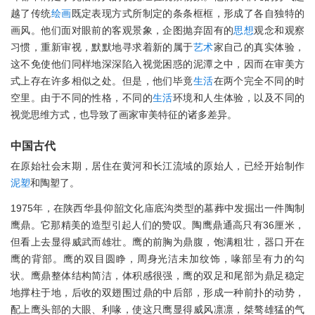
越了传统
绘画
既定表现方式所制定的条条框框，形成了各自独特的
画风。他们面对眼前的客观景象，企图抛弃固有的
思想
观念和观察
习惯，重新审视，默默地寻求着新的属于
艺术
家自己的真实体验，
这不免使他们同样地深深陷入视觉困惑的泥潭之中，因而在审美方
式上存在许多相似之处。但是，他们毕竟
生活
在两个完全不同的时
空里。由于不同的性格，不同的
生活
环境和人生体验，以及不同的
视觉思维方式，也导致了画家审美特征的诸多差异。
中国古代
在原始社会末期，居住在黄河和长江流域的原始人，已经开始制作
泥塑
和陶塑了。
1975年，在陕西华县仰韶文化庙底沟类型的墓葬中发掘出一件陶制
鹰鼎。它那精美的造型引起人们的赞叹。陶鹰鼎通高只有36厘米，
但看上去显得威武而雄壮。鹰的前胸为鼎腹，饱满粗壮，器口开在
鹰的背部。鹰的双目圆睁，周身光洁未加纹饰，喙部呈有力的勾
状。鹰鼎整体结构简洁，体积感很强，鹰的双足和尾部为鼎足稳定
地撑柱于地，后收的双翅围过鼎的中后部，形成一种前扑的动势，
配上鹰头部的大眼、利喙，使这只鹰显得威风凛凛，桀骜雄猛的气