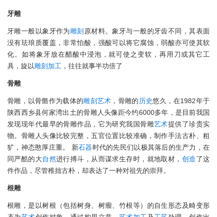
牙雕
牙雕一般以象牙作为
雕刻
原材料。象牙与一般的牙齿不同，其表面
没有珐琅质覆盖，非常怕酸，强酸可以将它腐蚀，弱酸亦可使其软
化。如将象牙放在醋酸中浸泡，就可使之变软，再用刀或其它工
具，旋以
雕刻
加工
，往往就事半功倍了
骨雕
骨雕，以骨骼作为载体的
雕刻
艺术
，骨雕的
历史
悠久，在1982年于
陕西西乡县何家湾出土的骨雕人头像距今约6000多年，是目前我国
发现现年代最早的骨雕作品，它为研究我国骨雕
艺术
提供了珍贵实
物。骨雕人头像比较完整，五官位置比较准确，制作手法古朴、粗
犷，神态憨厚庄重。 新
石器
时代的先民们以极其落后的生产力，在
同严酷的大
自然
进行搏斗，从而谋求生存时，就地取材，
创造
了这
件作品，尽管稚拙古朴，却表达了一种对祖先的崇拜。
根雕
根雕，是以树根（包括树身、树瘤、竹根等）的自生形态及畸变形