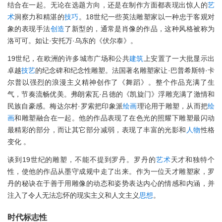
结合在一起。无论在选题方向，还是在制作方面都表现出惊人的
艺
术
洞察力和精湛的
技巧
。18世纪一些英法雕塑家以一种忠于客观对
象的表现手法
创造
了新型的，通常是肖像的作品，这种风格被称为
洛可可。如让·安托万·乌东的《伏尔泰》。
19世纪，在欧洲的许多城市广场和公共
建筑
上安置了一大批显示出
卓越
技艺
的纪念碑和纪念性雕塑。法国著名雕塑家让·巴普希斯特·卡
尔普以强烈的浪漫主义精神创作了《舞蹈》。整个作品充满了生
气，节奏流畅优美。弗朗索瓦·吕德的《凯旋门》浮雕充满了激情和
民族自豪感。梅达尔村·罗索把印象派
绘画
理论用于雕塑，从而把
绘
画
和雕塑融合在一起。他的作品表现了在色光的照耀下雕塑最闪动
最精彩的部分，而让其它部分减弱，表现了丰富的光影和
人物
性格
变化 。
谈到19世纪的雕塑，不能不提到罗丹。罗丹的
艺术
天才和独特个
性，使他的作品从墨守成规中走了出来。作为一位天才雕塑家，罗
丹的秘诀在于善于用雕像的动态和姿势表达内心的情感和内涵，并
注入了令人无法忘怀的现实主义和人文主义
思想
。
时代标志性