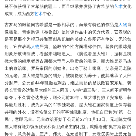
马不仅获得了古希腊的疆土，而且继承并发扬了古希腊的
艺术
文化
成果，成为西方
艺术
中心。
古罗马的雕塑同古希腊是一脉相承的，而最有特色的作品是
人物
肖
像雕塑。青铜胸像《布鲁图》是肖像作品中的优秀代表，它表现的
是否是那个为捍卫共和而刺杀凯撤的英雄布鲁图还有争议，无论如
何，它在表现
人物
严肃、坚毅的个性方面堪称佳作。塑像的眼球是
用象牙玻璃制成，看起来咄咄逼人。《演说者屋大维》，据称是凯
撒大帝的继承者奥古斯都大帝尚未称帝前的雕像。屋大维是罗马杰
出的政治家、罗马帝国的创始者。出身于骑士家庭，父亲是元老院
的元老。屋大维是凯撒的甥孙，被凯撒收为养子，使其继承了大部
分财产。公元前44年凯撒被刺后，继之而起的是执政官安东尼、骑
兵长官雷必达和屋大维的三人同盟，史称“后三头”。三人间不断明争
暗夺，不久雷必达失势，到公元前30年，屋大维打败了安东尼，获
得最后胜利，成为罗马的军事独裁者。屋大维在国家制度上保存着
共和的外衣，没有恢复公开的军事独裁制度。他把自已称为“第一公
民”，意即元首。元首政治开始于公元前27年1月13日。元老院觉得
屋大维有能力镇压奴隶和保卫奴隶主的利益，就赠给他“奥古斯都”的
称号，意为神圣、庄严、伟大。在元首制下，元老院实际上受元首