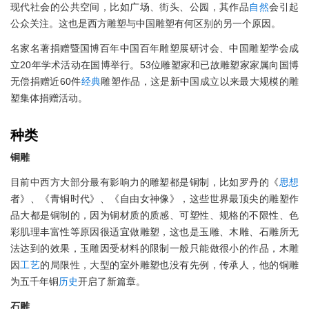
现代社会的公共空间，比如广场、街头、公园，其作品
自然
会引起
公众关注。这也是西方雕塑与中国雕塑有何区别的另一个原因。
名家名著捐赠暨国博百年中国百年雕塑展研讨会、中国雕塑学会成
立20年学术活动在国博举行。53位雕塑家和已故雕塑家家属向国博
无偿捐赠近60件
经典
雕塑作品，这是新中国成立以来最大规模的雕
塑集体捐赠活动。
种类
铜雕
目前中西方大部分最有影响力的雕塑都是铜制，比如罗丹的《
思想
者》、《青铜时代》、《自由女神像》，这些世界最顶尖的雕塑作
品大都是铜制的，因为铜材质的质感、可塑性、规格的不限性、色
彩肌理丰富性等原因很适宜做雕塑，这也是玉雕、木雕、石雕所无
法达到的效果，玉雕因受材料的限制一般只能做很小的作品，木雕
因
工艺
的局限性，大型的室外雕塑也没有先例，传承人，他的铜雕
为五千年铜
历史
开启了新篇章。
石雕