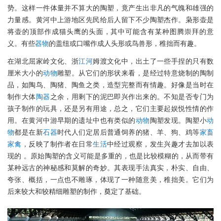
势。这样一件体量并不算大的陶塑，竟产生出非凡的气魄和雄强的
力量感。黄河中上游地区先民给后人留下不少陶塑杰作。枭形壶是
将壶的顶部作成猫头鹰的头面，其中可能含有某种图腾崇拜的意
义。有些
器物
的盖纽或口嘴作成人头形或鸟兽形，稚拙而有趣。
在湖北屈家岭文化、浙
江河
姆渡文化中，出土了一些手捏的只有数
厘米大小的
动物
雕塑。从它们的形状来看，是经过特意烧制的陶制
品，如陶鸟、陶猪、陶鱼之类，造型完整而有情趣。好像是当时在
制作大体
陶器
之余，用剩下的泥巴即兴作出来的。不知是否专门为
孩子制作的玩具，还是另有用途，总之，它们主要起娱悦性情的作
用。在黄河中游早期的遗址中也有类似的
动物
陶塑发现。陶塑小
动
物
都是在新
石器
时代人们定居后普通饲养的猪、羊、狗、鸡等
家畜
家禽
，反映了制作者在日常
生活
中经过观察，发生兴趣才去加以表
现的 。原始陶塑的含义可能是多重的，也是比较模糊的，从而带有
某种远古的神秘感和莫解的奇妙。其表现手法真实，朴实、自由、
夸张、概括，一点也不雕琢，体现了一种随意美，稚拙美。它们为
后来较大和较精细雕塑的制作，奠定了基础。