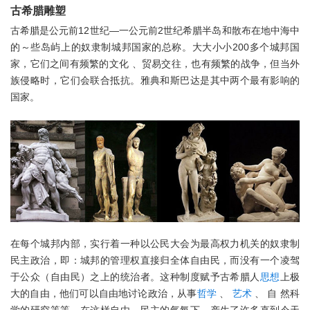
古希腊雕塑
古希腊是公元前12世纪―一公元前2世纪希腊半岛和散布在地中海中
的～些岛屿上的奴隶制城邦国家的总称。大大小小200多个城邦国
家，它们之间有频繁的文化 、贸易交往，也有频繁的战争，但当外
族侵略时，它们会联合抵抗。雅典和斯巴达是其中两个最有影响的
国家。
在每个城邦内部，实行着一种以公民大会为最高权力机关的奴隶制
民主政治，即：城邦的管理权直接归全体自由民，而没有一个凌驾
于公众（自由民）之上的统治者。这种制度赋予古希腊人
思想
上极
大的自由，他们可以自由地讨论政治，从事
哲学
、
艺术
、 自 然科