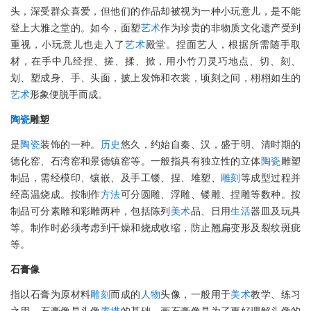
头，深受群众喜爱，但他们的作品却被视为一种小玩意儿，是不能
登上大雅之堂的。如今，面塑
艺术
作为珍贵的非物质文化遗产受到
重视，小玩意儿也走入了
艺术
殿堂。捏面艺人，根据所需随手取
材，在手中几经捏、搓、揉、掀，用小竹刀灵巧地点、切、刻、
划、塑成身、手、头面，披上发饰和衣裳，顷刻之间，栩栩如生的
艺术
形象便脱手而成。
陶瓷
雕塑
是
陶瓷
装饰的一种。
历史
悠久，约始自秦、汉，盛于明、清时期的
德化窑、石湾窑和景德镇窑等。一般指具有独立性的立体
陶瓷
雕塑
制品，需经模印、镶嵌、及手工镂、捏、堆塑、
雕刻
等成型过程并
经高温烧成。按制作
方法
可分圆雕、浮雕、镂雕、捏雕等数种。按
制品可分素雕和彩雕两种，包括陈列
美术
品、日用
生活
器皿及玩具
等。制作时必须考虑到干燥和烧成收缩，防止翘扁变形及裂纹斑疵
等。
石膏像
指以石膏为原材料
雕刻
而成的
人物
头像，一般用于
美术
教学、练习