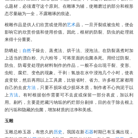
么题材，必须遵守这个原则。在雕琢为辅，使雕磨过的部分和根形
态尽量融为一全，不露雕琢的痕迹。
根雕作品是供人们欣赏或使用的
艺术
品，一旦开裂或被虫蛀，便会
影响它的欣赏价值和使用价值。因此，根材的防裂、防虫的处理就
来得十分重要。
防晒处；
自然
干燥去、蒸煮法、烘干法、浸泡法。在防裂蒸煮时加
上适当的漂白粉、六六粉等，可将里面的虫菌杀死。用经过防裂、
防虫、防霉变处理的材料制作的作品，一般不会出现干裂、变形、
虫蛀、腐烂、变色的现象。干剥：氢放在水中浸泡几个小时，使表
皮变软，然后再用以上工具肃，比较省时、省力。许多根艺家都用
自己的去皮
方法
，只要不损坏或少损坏木质，制作者不心拘泥于以
上
方法
。有时根据创作需要可不去皮或保留一部分表皮，加以利
用。剔朽，主要是把藏污纳垢的朽烂部分剔掉，目的在于除去根上
的污垢和隐藏的虫菌，增加材质的洁净和美感。
玉雕
玉雕总称玉器，有悠久的
历史
。我国在新
石器
时期已有玉佩出现，