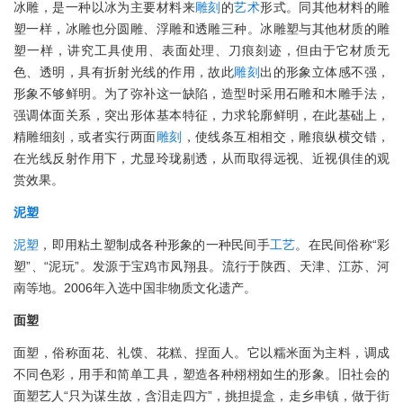
冰雕，是一种以冰为主要材料来
雕刻
的
艺术
形式。同其他材料的雕
塑一样，冰雕也分圆雕、浮雕和透雕三种。冰雕塑与其他材质的雕
塑一样，讲究工具使用、表面处理、刀痕刻迹，但由于它材质无
色、透明，具有折射光线的作用，故此
雕刻
出的形象立体感不强，
形象不够鲜明。为了弥补这一缺陷，造型时采用石雕和木雕手法，
强调体面关系，突出形体基本特征，力求轮廓鲜明，在此基础上，
精雕细刻，或者实行两面
雕刻
，使线条互相相交，雕痕纵横交错，
在光线反射作用下，尤显玲珑剔透，从而取得远视、近视俱佳的观
赏效果。
泥塑
泥塑
，即用粘土塑制成各种形象的一种民间手
工艺
。在民间俗称“彩
塑”、“泥玩”。发源于宝鸡市凤翔县。流行于陕西、天津、江苏、河
南等地。2006年入选中国非物质文化遗产。
面塑
面塑，俗称面花、礼馍、花糕、捏面人。它以糯米面为主料，调成
不同色彩，用手和简单工具，塑造各种栩栩如生的形象。旧社会的
面塑艺人“只为谋生故，含泪走四方”，挑担提盒，走乡串镇，做于街