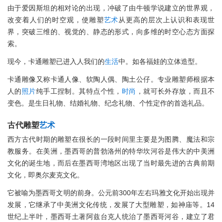
由于爱因斯坦的相对论的出现，冲破了由牛顿学说建立的世界观，
改变着人们的时空观，使雕塑
艺术
从更高的层次上认识和表现世
界，突破三维的、视觉的、静态的形式，向多维的时空心态方面探
索。
现今，卡通雕塑已进入人我们的
生活
中。如各福娃的立体造型。
卡通雕像又称卡通人像、软陶人偶、陶土公仔。专业雕塑师根据本
人的
照片
纯手工捏制。其特点个性，
时尚
，就可长外存放，而且不
变色。是生日礼物、结婚礼物、纪念礼物、个性定作的首选礼品。
古代雕塑
艺术
西方古代时期的雕塑在很长的一段时间里主要是为图腾、魔法和宗
教服务。在美洲，墨西哥的普勃洛州的特华坎河谷是伟大的中美洲
文化的诞生地，而后在墨西哥湾地区出现了当时最先进的古典前期
文化，即奥尔麦克文化。
它被喻为墨西哥文明的前身。公元前300年左右玛雅文化开始出现并
发展，它继承了中美洲文化传统，发展了大型雕塑，如神庙等。14
世纪上半叶，墨西哥土著阿兹台克人统治了墨西哥河谷，建立了君