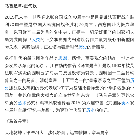
马首是章-正气歌
2015已末年，世界迎来联合国成立70周年也是世界反法西斯战争胜
利70周年暨是中国人民抗日战争胜利70周年，勿忘国耻为振兴华
夏，以习近平主席为首的党中央，正携手一切爱好和平的国家和人
民为共同捍卫
人类
的正义和良知为构建以合作共赢为核心的新型国
际关系，高瞻远瞩，正在谱写着新时代
历史
的新篇章。
象征时代的墨玉雕塑作品是
思想
、感情、审美观念的结晶，也是社
会发展形象化的记录， 江在勋的作品《马首是章》是以1860年被英
法联军烧毁的圆明园罗马拱门废墟残骸为背景，圆明园十二生肖铜
兽首之一的马首、清朝皇帝二十五宝之一的“皇帝亲亲之宝”玉玺为
历
史
渊源以及碑刻的形式表现“和”字为基础托着祥云的中华多名族的中
国梦，并以印章的大概念屹立在世界的东方！《马首是章》更以它
崭新的
艺术
形式和精神风貌诠释着2015·第六届中国北京国际
美术
双
年展的主题“记忆与梦想”，为讴歌时代留下
历史
的印记。
《马首是章》
天地乾坤，甲午习大，步伐矫健，运筹帷幄，谱写篇章；