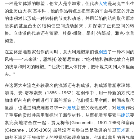
一种是立体派的雕塑，创立人是毕加索，但代表
人物
是乌克兰出生
的亚历山大·阿基本科，他的作品特点是把坚实的平面与挖空的开放
的体积对比形成一种独特的节奏和动感，并用凹陷的结构取代原本
坚实的甚至凸出的结构使空间流动起来，并探索了正负空间的转
换。立体派的代表还有蕾蒙、杜桑·维隆、昂利·洛郎斯、雅克·李普
契兹。
在立体派雕塑家创作的同时，意大利雕塑家们也
创造
了一种不同的
风格——“未来派”，恩墙托·波菊尼宣称：“绝对地和彻底地放弃有限
的线条和封闭的雕塑。”“让我们把人体打开，把环境关闭到人体里面
去。”
在这两大主流之外较著名的流派还有构成派。构成派雕塑家瑙姆、
加博、安·培布索奈（1886～1962）在创作中，用一种新的方式把
物体所占有的空间进行了新的塑造，他们提出用空间、时间来取代
量感，也通过构成雕塑寻求一种
建筑
新型的表现形式，对
建筑
作出
了重要的贡献并采用和探讨了新型材料，从而把雕塑要素与
建筑
要
素完美地结合在一起．贾克梅蒂(Giacometti，1901-1966)和塞尚
(Cézanne，1839-1906) 虽然没有号称自己是激进的前卫
艺术
家，
却都不满足于凭借前人的视觉经验观察物象。他们以非凡的勇气超