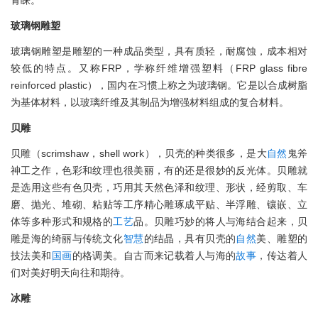
青睐。
玻璃钢雕塑
玻璃钢雕塑是雕塑的一种成品类型，具有质轻，耐腐蚀，成本相对
较低的特点。又称FRP，学称纤维增强塑料（FRP glass fibre
reinforced plastic），国内在习惯上称之为玻璃钢。它是以合成树脂
为基体材料，以玻璃纤维及其制品为增强材料组成的复合材料。
贝雕
贝雕（scrimshaw，shell work），贝壳的种类很多，是大
自然
鬼斧
神工之作，色彩和纹理也很美丽，有的还是很妙的反光体。贝雕就
是选用这些有色贝壳，巧用其天然色泽和纹理、形状，经剪取、车
磨、抛光、堆砌、粘贴等工序精心雕琢成平贴、半浮雕、镶嵌、立
体等多种形式和规格的
工艺
品。贝雕巧妙的将人与海结合起来，贝
雕是海的绮丽与传统文化
智慧
的结晶，具有贝壳的
自然
美、雕塑的
技法美和
国画
的格调美。自古而来记载着人与海的
故事
，传达着人
们对美好明天向往和期待。
冰雕