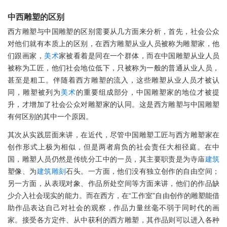
中西雕塑的区别
西方雕塑与中国雕塑的区别需要从几方面来分析，首先，社会公众
对他们就有本质上的区别，在西方雕塑从业人员被称为雕塑家，他
们跟画家，
美术
家被看着是同在一个群体，而在中国雕塑从业人员
被称为工匠，他们社会地位低下，只被称为一般的普通从业人员，
甚至是粗工。伴随着西方雕塑的流入，这些雕塑从业人员才被认
同，雕塑被列为
美术
的重要组成部分，中国雕塑家的地位才被提
升，才增加了社会公众对雕塑家的认同。这是西方雕塑与中国雕塑
有何区别的其中一个原因。
其次从实践层面来讲，在近代，尽管中国雕塑工匠与西方雕塑家在
创作形式上极为相似，但是两者肩负的社会责任大相径庭。在中
国，雕塑人员仍然是传统分工中的一员，其主要职责是为寺庙
建筑
塑像、为
建筑
雕刻
石头。一方面，他们没有独立创作的自由空间；
另一方面，从表现对象、作品所处空间等方面来讲，他们的作品缺
少介入社会现实的能力。而在西方，在“工作室”自由创作的雕塑能借
助作品表达自己对社会的观察，作品力量丝毫不弱于同时代的画
家。接受各方定件、从中获利的西方雕塑，其作品则可以进入各种