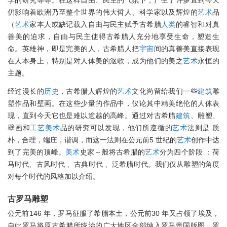
学的研究等等。在这样自由、民主的气氛下，产生了许多直到今天
仍影响着欧洲乃至整个世界的伟大哲人、科学家以及辉煌的
艺术
品
（
艺术
家本人或缺记载入自由与民主赋予古希腊
人类
的睿智和对真
善美的迫求，自由与民主使得古希腊人充分地享受生命，塑造生
命。英雄神，即是完美的人，古希腊人把
宇宙
间的真善美直接表现
在人本身上，特别是对人体美的沤歌，成为他们的美之
艺术
永恒的
主题。
经过漫长的
历史
，古希腊人辉煌的
艺术
文化尚留给我们一些
建筑
雕
塑作品和壁画。在这些少量的作品中，仅论其中精美绝伦的人体表
现，直到今天它也是难以逾越的高峰。通过对古希腊
建筑
、雕塑、
壁画和
工艺
美术
品的研究可以发现，他们所遵循的
艺术
法则是:质
朴，合理，端庄，谐调，而这一法则在公元前5 世纪的
艺术
创作中达
到了完美的顶峰。
美术
史家～般将古希腊的
艺术
分为四个阶段 ：荷
马时代、古风时代 、古典时代 、泛希腊时代。我们仅从雕塑的角度
对每个时代的风格加以介绍。
古罗马雕塑
公元前146 年，罗马征服了希腊本土，公元前30 年又占领了埃及，
自此罗马将原古希腊所统治的广大地区全部纳入罗马帝国版图。罗