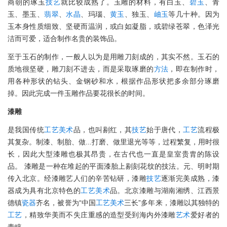
商朝的琢玉
技艺
就比较成熟了。玉雕的材料，有白玉、
碧玉
、青
玉、墨玉、
翡翠
、
水晶
、玛瑙、
黄玉
、独玉、
岫玉
等几十种。因为
玉本身性质细致、坚硬而温润，或白如凝脂，或碧绿苍翠，色泽光
洁而可爱，适合制作名贵的装饰品。
至于玉石的制作，一般人以为是用雕刀刻成的，其实不然。玉石的
质地很坚硬，雕刀刻不进去，而是采取琢磨的
方法
，即在制作时，
用各种形状的钻头、金钢砂和水，根据作品形状把多余部分琢磨
掉。因此完成一件玉雕作品要花很长的时间。
漆雕
是我国传统
工艺
美术
品，也叫剔红，其
技艺
始于唐代，
工艺
流程极
其复杂。制漆、制胎、做...打磨、做里退光等等，过程繁复，用时很
长，因此大型漆雕也极其昂贵，在古代也一直是皇室贵胄的陈设
品。 漆雕是一种在堆起的平面漆胎上剔刻花纹的技法。元、明时期
传入北京。经漆雕艺人们的辛苦钻研，漆雕
技艺
逐渐完美成熟，漆
器成为具有北京特色的
工艺
美术
品。北京漆雕与湖南湘绣、江西景
德镇
瓷器
齐名，被誉为“中国
工艺
美术
三长”多年来，漆雕以其独特的
工艺
，精致华美而不失庄重感的造型受到海内外漆雕
艺术
爱好者的