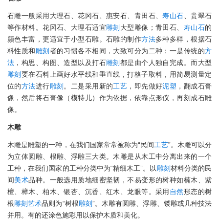
石雕一般采用大理石、花冈石、惠安石、青田石、
寿山石
、贵翠石
等作材料。花冈石、大理石适宜
雕刻
大型雕像；青田石、
寿山石
的
颜色丰富，更适宜于小型石雕。石雕的制作
方法
多种多样，根据石
料性质和
雕刻
者的习惯各不相同，大致可分为二种：一是传统的
方
法
，构思、构图、造型以及打石
雕刻
都是由个人独自完成。而大型
雕刻
要在石料上画好水平线和垂直线，打格子取料，用简易测量定
位的
方法
进行
雕刻
。二是采用新的
工艺
，即先做好
泥塑
，翻成石膏
像，然后将石膏像（模特儿）作为依据，依靠点形仪，再刻成石雕
像。
木雕
木雕是雕塑的一种，在我们国家常常被称为“民间
工艺
”。木雕可以分
为立体圆雕、根雕、浮雕三大类。木雕是从木工中分离出来的一个
工种，在我们国家的工种分类中为“精细木工”。以
雕刻
材料分类的民
间
美术
品种。一般选用质地细密坚韧，不易变形的树种如楠木、紫
檀、樟木、柏木、银杏、沉香、红木、龙眼等。采用
自然
形态的树
根
雕刻
艺术
品则为“树根
雕刻
”。木雕有圆雕、浮雕、镂雕或几种技法
并用。有的还涂色施彩用以保护木质和美化。