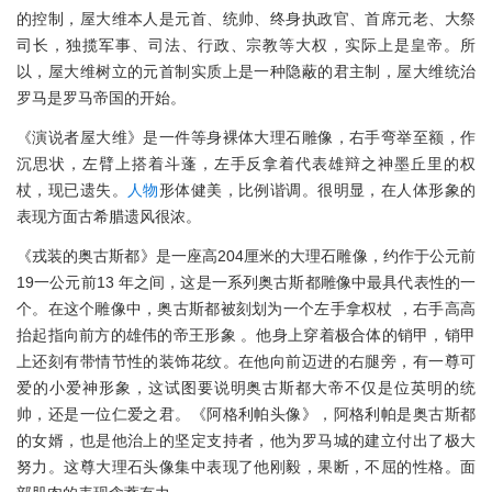
的控制，屋大维本人是元首、统帅、终身执政官、首席元老、大祭
司长，独揽军事、司法、行政、宗教等大权，实际上是皇帝。所
以，屋大维树立的元首制实质上是一种隐蔽的君主制，屋大维统治
罗马是罗马帝国的开始。
《演说者屋大维》是一件等身裸体大理石雕像，右手弯举至额，作
沉思状，左臂上搭着斗蓬，左手反拿着代表雄辩之神墨丘里的权
杖，现已遗失。
人物
形体健美，比例谐调。很明显，在人体形象的
表现方面古希腊遗风很浓。
《戎装的奥古斯都》是一座高204厘米的大理石雕像，约作于公元前
19一公元前13 年之间，这是一系列奥古斯都雕像中最具代表性的一
个。在这个雕像中，奥古斯都被刻划为一个左手拿权杖 ，右手高高
抬起指向前方的雄伟的帝王形象 。他身上穿着极合体的销甲，销甲
上还刻有带情节性的装饰花纹。在他向前迈进的右腿旁，有一尊可
爱的小爱神形象，这试图要说明奥古斯都大帝不仅是位英明的统
帅，还是一位仁爱之君。《阿格利帕头像》，阿格利帕是奥古斯都
的女婿，也是他治上的坚定支持者，他为罗马城的建立付出了极大
努力。这尊大理石头像集中表现了他刚毅，果断，不屈的性格。面