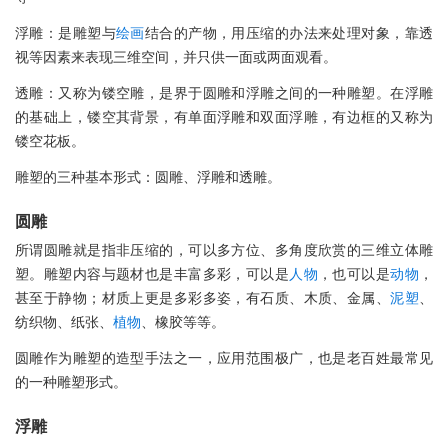
浮雕：是雕塑与
绘画
结合的产物，用压缩的办法来处理对象，靠透
视等因素来表现三维空间，并只供一面或两面观看。
透雕：又称为镂空雕，是界于圆雕和浮雕之间的一种雕塑。在浮雕
的基础上，镂空其背景，有单面浮雕和双面浮雕，有边框的又称为
镂空花板。
雕塑的三种基本形式：圆雕、浮雕和透雕。
圆雕
所谓圆雕就是指非压缩的，可以多方位、多角度欣赏的三维立体雕
塑。雕塑内容与题材也是丰富多彩，可以是
人物
，也可以是
动物
，
甚至于静物；材质上更是多彩多姿，有石质、木质、金属、
泥塑
、
纺织物、纸张、
植物
、橡胶等等。
圆雕作为雕塑的造型手法之一，应用范围极广，也是老百姓最常见
的一种雕塑形式。
浮雕