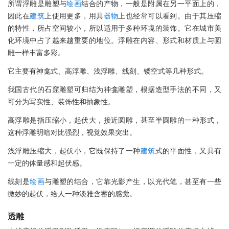
所谓浮雕是雕塑与
绘画
结合的产物，一般是附属在另一平面上的，
因此在
建筑
上使用更多，用具
器物
上也经常可以看到。由于其压缩
的特性，所占空间较小，所以适用于多种环境的装饰。它在城市美
化环境中占了越来越重要的地位。浮雕在内容、形式和材质上与圆
雕一样丰富多彩。
它主要有神龛式、高浮雕、浅浮雕、线刻、镂空式等几种形式。
我国古代的石窟雕塑可归结为神龛雕塑，根据造型手法的不同，又
可分为写实性、装饰性和抽象性。
高浮雕是指压缩小，起伏大，接近圆雕，甚至半圆雕的一种形式，
这种浮雕明暗对比强烈，视觉效果突出。
浅浮雕压缩大，起伏小，它既保持了一种
建筑
式的平面性，又具有
一定的体量感和起伏感。
线刻是
绘画
与雕塑的结合，它靠光影产生，以光代笔，甚至有一些
微妙的起伏，给人一种淡雅含蓄的感觉。
透雕