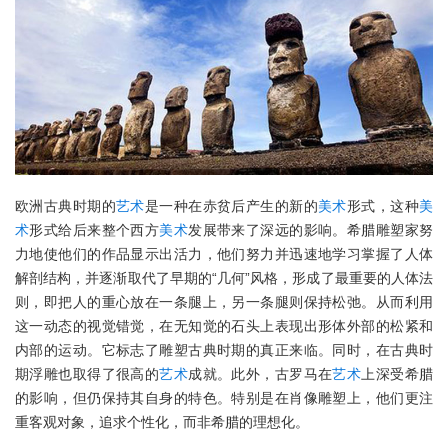
欧洲古典时期的
艺术
是一种在赤贫后产生的新的
美术
形式，这种
美
术
形式给后来整个西方
美术
发展带来了深远的影响。希腊雕塑家努
力地使他们的作品显示出活力，他们努力并迅速地学习掌握了人体
解剖结构，并逐渐取代了早期的“几何”风格，形成了最重要的人体法
则，即把人的重心放在一条腿上，另一条腿则保持松弛。从而利用
这一动态的视觉错觉，在无知觉的石头上表现出形体外部的松紧和
内部的运动。它标志了雕塑古典时期的真正来临。同时，在古典时
期浮雕也取得了很高的
艺术
成就。此外，古罗马在
艺术
上深受希腊
的影响，但仍保持其自身的特色。特别是在肖像雕塑上，他们更注
重客观对象，追求个性化，而非希腊的理想化。