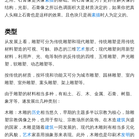
之用。石膏像是头像
素描
的基础。画石膏像是为了更好理解头像的
结构，光影。石膏像之所以色调面积大是材质决定的，如果你把真
人头糊上石膏也是这样的效果。且色块只是画
素描
时人为定义的。
类型
从发展上看，雕塑可分为传统雕塑和现代雕塑。传统雕塑是用传统
材料塑造的可视、可触、静态的三维
艺术
形式；现代雕塑则用新型
材料，利用声、光、电等制作的反传统的四维、五维雕塑、声光雕
塑，软雕塑、动态雕塑等。
按传统的材质，按环境和功能又可分为城市雕塑、园林雕塑、室内
雕塑、室外雕塑、案头雕塑、架上雕塑等。
由于雕塑的材料相当多种，有粘土、石、木、金属、石膏、树脂、
象牙等。遂发展出几种类别：
木雕：木雕的
历史
相当悠久，早期的主题多半以宗教为核心，除雕
塑宗教偶像之外，也用于祭坛、宗教场所的装饰。在木造
建筑
兴盛
的国家，木雕是随着
建筑
一同发展的。现代的木雕则有相当多元化
的风貌，
艺术
家喜用抽象形来表现。此外，木雕也是印刷术
发明
的