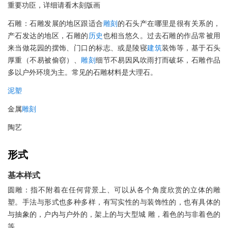
重要功臣，详细请看木刻版画
石雕：石雕发展的地区跟适合
雕刻
的石头产在哪里是很有关系的，
产石发达的地区，石雕的
历史
也相当悠久。过去石雕的作品常被用
来当做花园的摆饰、门口的标志、或是陵寝
建筑
装饰等，基于石头
厚重（不易被偷窃）、
雕刻
细节不易因风吹雨打而破坏，石雕作品
多以户外环境为主。常见的石雕材料是大理石。
泥塑
金属
雕刻
陶艺
形式
基本样式
圆雕：指不附着在任何背景上、可以从各个角度欣赏的立体的雕
塑。手法与形式也多种多样，有写实性的与装饰性的，也有具体的
与抽象的，户内与户外的，架上的与大型城 雕，着色的与非着色的
等