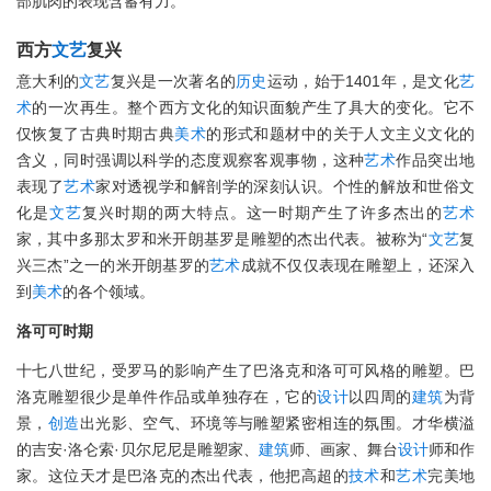
部肌肉的表现含蓄有力。
西方
文艺
复兴
意大利的
文艺
复兴是一次著名的
历史
运动，始于1401年，是文化
艺
术
的一次再生。整个西方文化的知识面貌产生了具大的变化。它不
仅恢复了古典时期古典
美术
的形式和题材中的关于人文主义文化的
含义，同时强调以科学的态度观察客观事物，这种
艺术
作品突出地
表现了
艺术
家对透视学和解剖学的深刻认识。个性的解放和世俗文
化是
文艺
复兴时期的两大特点。这一时期产生了许多杰出的
艺术
家，其中多那太罗和米开朗基罗是雕塑的杰出代表。被称为“
文艺
复
兴三杰”之一的米开朗基罗的
艺术
成就不仅仅表现在雕塑上，还深入
到
美术
的各个领域。
洛可可时期
十七八世纪，受罗马的影响产生了巴洛克和洛可可风格的雕塑。巴
洛克雕塑很少是单件作品或单独存在，它的
设计
以四周的
建筑
为背
景，
创造
出光影、空气、环境等与雕塑紧密相连的氛围。才华横溢
的吉安·洛仑索·贝尔尼尼是雕塑家、
建筑
师、画家、舞台
设计
师和作
家。这位天才是巴洛克的杰出代表，他把高超的
技术
和
艺术
完美地