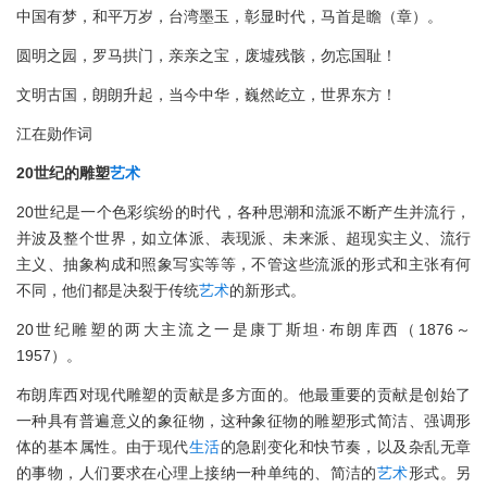
中国有梦，和平万岁，台湾墨玉，彰显时代，马首是瞻（章）。
圆明之园，罗马拱门，亲亲之宝，废墟残骸，勿忘国耻！
文明古国，朗朗升起，当今中华，巍然屹立，世界东方！
江在勋作词
20世纪的雕塑
艺术
20世纪是一个色彩缤纷的时代，各种思潮和流派不断产生并流行，
并波及整个世界，如立体派、表现派、未来派、超现实主义、流行
主义、抽象构成和照象写实等等，不管这些流派的形式和主张有何
不同，他们都是决裂于传统
艺术
的新形式。
20世纪雕塑的两大主流之一是康丁斯坦·布朗库西（1876～
1957）。
布朗库西对现代雕塑的贡献是多方面的。他最重要的贡献是创始了
一种具有普遍意义的象征物，这种象征物的雕塑形式简洁、强调形
体的基本属性。由于现代
生活
的急剧变化和快节奏，以及杂乱无章
的事物，人们要求在心理上接纳一种单纯的、简洁的
艺术
形式。另