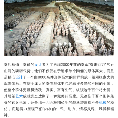
秦兵马俑，秦俑的
设计
者为了再现2000年前的秦军“奋击百万”气吞
山河的磅礴气势，他们不仅仅在于追求单个陶俑的形体高大，而且
是精心
设计
了一个由8000余件形体高大的俑群构成一组规模庞大的
军阵体系。在这个庞大的秦俑群体中包容着许多显然不同的个体，
使整个群体更显得活跃、真实、富有生气。纵观这千百个将士俑，
其雕塑
艺术
成就完全达到了一种完美的高度。无论是千百个形神兼
备的官兵形象，还是那一匹匹栩栩如生的战马塑造都不是
机械
的模
仿，而是着力显现它们“内在的生气、动力、情感灵魂、风骨和精
神。