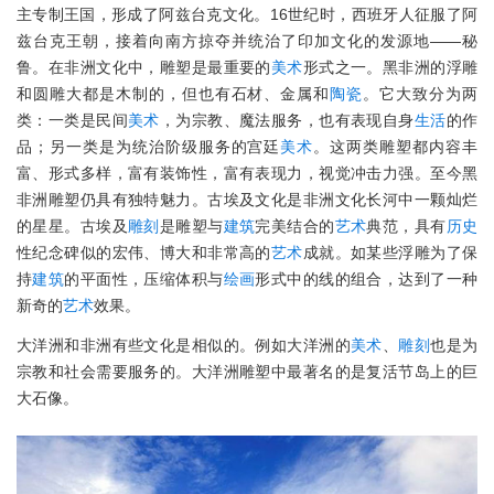
主专制王国，形成了阿兹台克文化。16世纪时，西班牙人征服了阿
兹台克王朝，接着向南方掠夺并统治了印加文化的发源地——秘
鲁。在非洲文化中，雕塑是最重要的
美术
形式之一。黑非洲的浮雕
和圆雕大都是木制的，但也有石材、金属和
陶瓷
。它大致分为两
类：一类是民间
美术
，为宗教、魔法服务，也有表现自身
生活
的作
品；另一类是为统治阶级服务的宫廷
美术
。这两类雕塑都内容丰
富、形式多样，富有装饰性，富有表现力，视觉冲击力强。至今黑
非洲雕塑仍具有独特魅力。古埃及文化是非洲文化长河中一颗灿烂
的星星。古埃及
雕刻
是雕塑与
建筑
完美结合的
艺术
典范，具有
历史
性纪念碑似的宏伟、博大和非常高的
艺术
成就。如某些浮雕为了保
持
建筑
的平面性，压缩体积与
绘画
形式中的线的组合，达到了一种
新奇的
艺术
效果。
大洋洲和非洲有些文化是相似的。例如大洋洲的
美术
、
雕刻
也是为
宗教和社会需要服务的。大洋洲雕塑中最著名的是复活节岛上的巨
大石像。