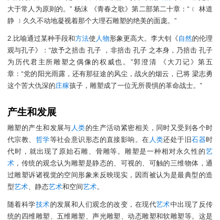
大于常人为原则的。” 杨沫 《青春之歌》第二部第二十章：“﹝ 林道
静 ﹞久久不动地凝视着那个大理石雕塑的绝美的面庞。”
2.比喻通过某种手段和
方法
使
人物
形象更高大。李大钊《
自然
的伦理
观与孔子》：“故予之掊击 孔子 ，非掊击 孔子 之本身，乃掊击 孔子
为历代君主所雕塑之偶像的权威也。”郭澄清 《大刀记》第五
章：“党的阳光雨露，还有那征途的风尘，战火的烟云，已将 梁志勇
这个苦大仇深的
庄稼
孩子，雕塑成了一位无所畏惧的革命战士。”
产生和发展
雕塑的产生和发展与
人类
的生产活动紧密相关，同时又受到各个时
代宗教、
哲学
等社会意识形态的直接影响。在
人类
还处于旧
石器
时
代时，就出现了原始石雕、骨雕等。雕塑是一种相对永久性的
艺
术
，传统的观念认为雕塑是静态的、可视的、可触的三维物体，通
过雕塑诉诸视觉的空间形象来反映现实，因而被认为是最典型的造
型
艺术
、静态
艺术
和空间
艺术
。
随着科学
技术
的发展和人们观念的改变，在现代
艺术
中出现了反传
统的四维雕塑、五维雕塑、声光雕塑、动态雕塑和软雕塑等。这是