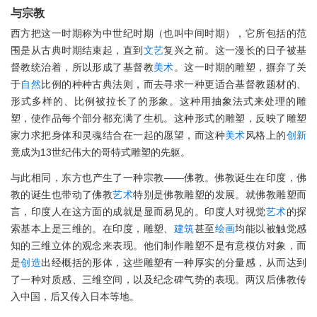
与宗教
西方把这一时期称为中世纪时期（也叫中间时期），它所包括的范
围是从古典时期结束起，直到
文艺
复兴之前。这一漫长的日子被基
督教统治着，所以形成了基督教
美术
。这一时期的雕塑，摒弃了关
于
自然
比例的种种古典法则，而去寻求一种更适合基督教题材的、
形式多样的、比例被拉长了的形象。这种用抽象法式来处理的雕
塑，使作品每个部分都充满了生机。这种形式的雕塑，反映了雕塑
家力求把身体和灵魂结合在一起的愿望，而这种
美术
风格上的
创新
竟成为13世纪伟大的哥特式雕塑的先躯。
与此相同，东方也产生了一种宗教——佛教。佛教诞生在印度，佛
教的诞生也带动了佛教
艺术
特别是佛教雕塑的发展。就佛教雕塑而
言，印度人在这方面的成就是显而易见的。印度人对视觉
艺术
的探
索基本上是三维的。在印度，雕塑、
建筑
甚至
绘画
均能以被触觉感
知的三维立体的观念来表现。他们制作雕塑不是有意模仿对象，而
是
创造
出经概括的形体，这些雕塑有一种厚实的分量感，从而达到
了一种对质感、三维空间，以及纪念碑气势的表现。两汉后佛教传
入中国，后又传入日本等地。