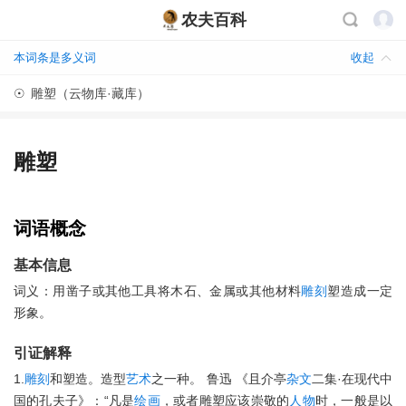
农夫百科
本词条是多义词
收起
☉
雕塑（云物库·藏库）
雕塑
词语概念
基本信息
词义：用凿子或其他工具将木石、金属或其他材料
雕刻
塑造成一定
形象。
引证解释
1.
雕刻
和塑造。造型
艺术
之一种。 鲁迅 《且介亭
杂文
二集·在现代中
国的孔夫子》：“凡是
绘画
，或者雕塑应该崇敬的
人物
时，一般是以