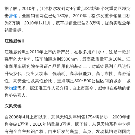
据了解，2010年，江淮格尔发针对4个重点区域和5个次重要区域突
击
营销
，全国销售网点已达180家。2010年，格尔发重卡销量目标
为2万辆，2010年1-11月，该车型销量已达2.3万辆，提前实现全年
销量目标。
江淮威铃Ⅲ
江淮威铃Ⅲ是2010年上市的新产品，在很多用户眼中，这是一款加
强型的大轻卡，该车轴距达到5300mm，最高载质量可达10吨。江
淮商用车研究院在保证产品通用化的基础上，对威铃系列产品进行
升级换代，突出大功率、低油耗、高承载能力、高可靠性、高舒适
性、高安全性及高性价比，重点满足300~500公里区间的城乡、城
际
物流
需求。据江淮工作人员介绍，自上市至今，威铃Ⅲ在各地的销
售势头喜人。
东风天锦
自2008年4月上市以来，东风天锦从年销售1754辆起步，2009年销
售突破1万辆，2010年销量超3万辆。据了解，东风天锦系列中卡拥
有完全自主知识产权，自主研发的底盘、车身、发动机均达到国内