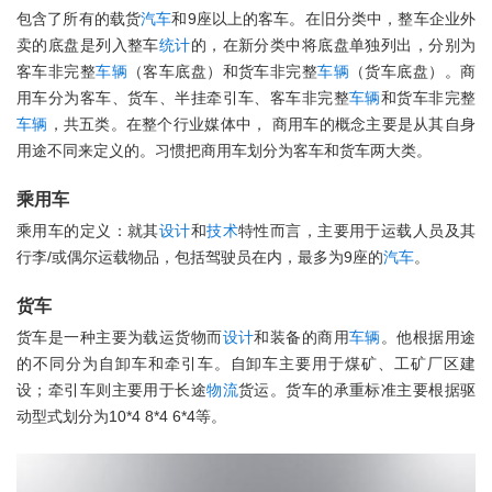
包含了所有的载货
汽车
和9座以上的客车。在旧分类中，整车企业外
卖的底盘是列入整车
统计
的，在新分类中将底盘单独列出，分别为
客车非完整
车辆
（客车底盘）和货车非完整
车辆
（货车底盘）。商
用车分为客车、货车、半挂牵引车、客车非完整
车辆
和货车非完整
车辆
，共五类。在整个行业媒体中， 商用车的概念主要是从其自身
用途不同来定义的。习惯把商用车划分为客车和货车两大类。
乘用车
乘用车的定义：就其
设计
和
技术
特性而言，主要用于运载人员及其
行李/或偶尔运载物品，包括驾驶员在内，最多为9座的
汽车
。
货车
货车是一种主要为载运货物而
设计
和装备的商用
车辆
。他根据用途
的不同分为自卸车和牵引车。自卸车主要用于煤矿、工矿厂区建
设；牵引车则主要用于长途
物流
货运。货车的承重标准主要根据驱
动型式划分为10*4 8*4 6*4等。