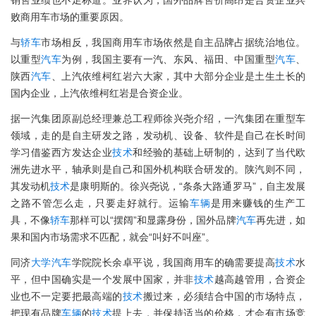
败商用车市场的重要原因。
与
轿车
市场相反，我国商用车市场依然是自主品牌占据统治地位。
以重型
汽车
为例，我国主要有一汽、东风、福田、中国重型
汽车
、
陕西
汽车
、上汽依维柯红岩六大家，其中大部分企业是土生土长的
国内企业，上汽依维柯红岩是合资企业。
据一汽集团原副总经理兼总工程师徐兴尧介绍，一汽集团在重型车
领域，走的是自主研发之路，发动机、设备、软件是自己在长时间
学习借鉴西方发达企业
技术
和经验的基础上研制的，达到了当代欧
洲先进水平，轴承则是自己和国外机构联合研发的。陕汽则不同，
其发动机
技术
是康明斯的。徐兴尧说，“条条大路通罗马”，自主发展
之路不管怎么走，只要走好就行。运输
车辆
是用来赚钱的生产工
具，不像
轿车
那样可以“摆阔”和显露身份，国外品牌
汽车
再先进，如
果和国内市场需求不匹配，就会“叫好不叫座”。
同济
大学
汽车
学院院长余卓平说，我国商用车的确需要提高
技术
水
平，但中国确实是一个发展中国家，并非
技术
越高越管用，合资企
业也不一定要把最高端的
技术
搬过来，必须结合中国的市场特点，
把现有品牌
车辆
的
技术
提上去，并保持适当的价格，才会有市场竞