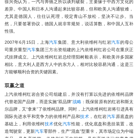
徐兴尧认为，一汽与奔驰之所以谈判破裂，主要缘于中西方文化的
差异。中国人和日本人沟通起来比较容易，但和欧美人沟通较难，
尤其是德国人，往往认死理，咬定青山不放松，坚决不让步。当
然，只要签署协议，德国人就非常规矩，说话算数，和中国人互补
性强。
2007年6月15日，上海
汽车
集团、意大利依维柯与红岩
汽车
的母公
司重庆重型
汽车
集团三方出资组建的上汽依维柯红岩公司在重庆正
式挂牌成立。上汽依维柯红岩总经理阳树毅表示，和欧美许多国家
相比，意大利人是西方人中的东方人，相对比较容易沟通，这是三
方能够顺利合资的关键因素。
双赢之道
上汽依维柯红岩合资公司组建后，并没有打算以先进的依维柯品牌
代替老国产品牌，而是实施“双品牌”
战略
：既保留原有的红岩和斯太
尔品牌，又“拿来”了依维柯品牌。同时，上汽依维柯红岩将引进具有
国际先进水平和竞争力的依维柯产品和
技术
，在红岩
汽车
原底盘的
基础上，利用依维柯
技术
优化
汽车
性能，优化底盘和悬挂装置，改
造驾驶室，更新
汽车
零部件，生产“混血”型重卡，其市场定位为中端