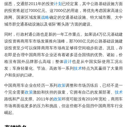
据悉，交通部2011年的投资
计划
已经定案，其中公路基础设施方面
的投资将超过7000亿元。这7000亿的用途，将优先考虑国家高速公
路网、国家区域发展
战略
确定的交通基础设施、特大城市圈、大中
城市群交通基础设施以及省际“断头路”方面的建设。
同时，行政村通公路也是新的一年工作重点。如果说4万亿元基础建
设投资将商用车市场发展推向顶峰，那7000亿元的公路基础设施建
设投资至少可以保障商用车市场有足够得空间稳步前进。况且，存
在即是合理中国商用车企业还有着诸多适合国情的优势。诸如，价
格没有国外品牌那么高端；整体
设计
也是从中国实际使用工况出
发；车身轻量化、节油、高效等一系列
技术
特点为其赢得了大量用
户和良好的口碑。
中国商用车企业在经历一系列
政策
调整和市场历练后，已经不是一
个完全需要
政策
激励和扶持的孩童，它拥有自己的发展部署、
技术
路线和产品支撑。2011年的
政策
环境可能没有2010年宽松，商用车
市场将面临更多的压力和挑战，但这些都不会阻挡中国商用车行业
崛起。