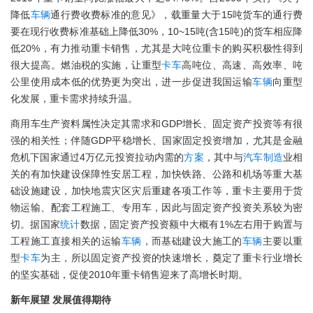
降低
车辆
通行费收费标准的意见》，载重量大于15吨货车的通行费
要在现行收费标准基础上降低30%，10~15吨(含15吨)的货车相应降
低20%，有力推动重卡销售，尤其是大吨位重卡的购买积极性得到
很大提高。燃油税的实施，让重型
卡车
高吨位、高速、高效率、吨
公里使用成本低的优势更为突出，进一步促进我国运输
车辆
向重型
化发展，重卡需求持续升温。
商用车生产资料属性决定其需求和GDP增长、固定资产投资等有很
强的相关性；伴随GDP平稳增长、国家固定投资增加，尤其是金融
危机下国家通过4万亿元投资拉动内需的
方案
，其中与
汽车
制造
业相
关的有加快建设保障性安居工程，加快铁路、公路和机场等重大基
础设施建设，加快地震灾区灾后重建各项工作等，重卡主要用于货
物运输、配套工程施工、专用车，因此与固定资产投资关系较为密
切。据国家
统计
数据，固定资产投资额中大概有1%左右用于购置与
工程施工直接相关的运输
车辆
，而基础建设大施工的
车辆
主要以重
型
卡车
为主，所以固定资产投资的快速增长，奠定了重卡行业增长
的坚实基础，促使2010年重卡销售迎来了高增长时期。
新年展望 发展值得期待