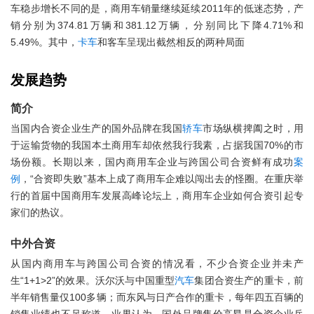
车稳步增长不同的是，商用车销量继续延续2011年的低迷态势，产
销分别为374.81万辆和381.12万辆，分别同比下降4.71%和
5.49%。其中，
卡车
和客车呈现出截然相反的两种局面
发展趋势
简介
当国内合资企业生产的国外品牌在我国
轿车
市场纵横捭阖之时，用
于运输货物的我国本土商用车却依然我行我素，占据我国70%的市
场份额。长期以来，国内商用车企业与跨国公司合资鲜有成功
案
例
，“合资即失败”基本上成了商用车企难以闯出去的怪圈。在重庆举
行的首届中国商用车发展高峰论坛上，商用车企业如何合资引起专
家们的热议。
中外合资
从国内商用车与跨国公司合资的情况看，不少合资企业并未产
生“1+1>2”的效果。沃尔沃与中国重型
汽车
集团合资生产的重卡，前
半年销售量仅100多辆；而东风与日产合作的重卡，每年四五百辆的
销售业绩也不足称道。业界认为，国外品牌售价高昂是合资企业兵