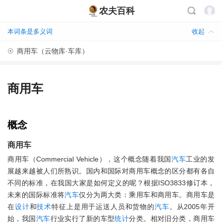
农夫百科
本词条是多义词
收起
☉
商用车（云物库·车库）
商用车
概念
商用车
商用车（Commercial Vehicle），这个概念随着我国
汽车
工业的发
展越来越被人们所熟识。国内和国际对商用车概念的区分都有各自
不同的标准，在我国大家是如何定义的呢？根据ISO3833修订本，
未来的国际标准将
汽车
仅分为两大类：乘用车和商用车。商用车是
在
设计
和
技术
特征上是用于运送人员和货物的
汽车
。从2005年开
始，我国
汽车
行业实行了新的车型
统计
分类。相对旧分类，商用车