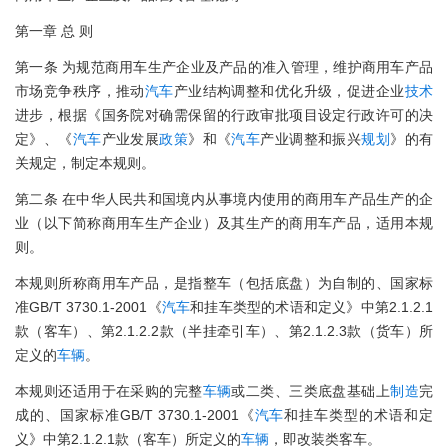
第一章 总 则
第一条 为规范商用车生产企业及产品的准入管理，维护商用车产品
市场竞争秩序，推动
汽车
产业结构调整和优化升级，促进企业
技术
进步，根据《国务院对确需保留的行政审批项目设定行政许可的决
定》、《
汽车
产业发展
政策
》和《
汽车
产业调整和振兴
规划
》的有
关规定，制定本规则。
第二条 在中华人民共和国境内从事境内使用的商用车产品生产的企
业（以下简称商用车生产企业）及其生产的商用车产品，适用本规
则。
本规则所称商用车产品，是指整车（包括底盘）为自制的、国家标
准GB/T 3730.1-2001《
汽车
和挂车类型的术语和定义》中第2.1.2.1
款（客车）、第2.1.2.2款（半挂牵引车）、第2.1.2.3款（货车）所
定义的
车辆
。
本规则还适用于在采购的完整
车辆
或二类、三类底盘基础上
制造
完
成的、国家标准GB/T 3730.1-2001《
汽车
和挂车类型的术语和定
义》中第2.1.2.1款（客车）所定义的
车辆
，即改装类客车。