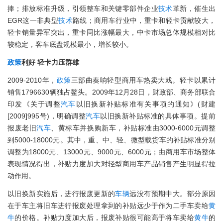
捧；排放标准升级，引领整车和关键零部件企业
技术
革新，催生出
EGR这一非典型
技术
路线；商用车行业中，重卡和轻卡贡献较大，
轻卡销量异军突出，重卡同比涨幅最大，中卡市场总体规模相对比
较稳定，客车底盘规模最小，增长较小。
政策
利好 轻卡力压群雄
2009-2010年，
政策
三部曲奏响轻型商用车热卖大戏。轻卡以累计
销售1796630辆独占鳌头。2009年12月28日，财政部、商务部联合
印发《关于调整
汽车
以旧换新补贴标准有关事项的通知》(财建
[2009]995号)，明确调整
汽车
以旧换新补贴标准的具体事项。提前
报废老旧
汽车
、黄标车并换购新车，补贴标准由3000-6000元调整
到5000-18000元。其中，重、中、轻、微型载货车的补贴标准分别
调整为18000元、13000元、9000元、6000元；由商用车市场整体
表现情况得出，补贴力度加大对轻型商用车产品销售产生明显得拉
动作用。
以旧换新实施后，进行报废更新的
车辆
远没有预期中大。部分原因
在于车主将旧车进行报废处理拿到的补贴远少于作为二手车卖给
黄
牛
的价格。补贴力度加大后，报废补贴很可能高于将车卖给
黄牛
的