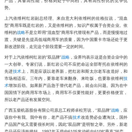
产品，具备高性能，价格则处于中间档，具有高性价比的竞争优
势。
上汽依维柯红岩副总经理、来自意大利依维柯的佐格拉说，“混血
型”商用车既是红岩的，又是依维柯的，知识产权属于合资企业。依
维柯的
战略
不是立即用“混血型”商用车代替现有产品，而是慢慢地过
渡，关键是先提高低端商用车的质量，因为中国重卡市场还处于更
新改进阶段，走完这个阶段需要一定的时间。
对于上汽依维柯红岩的“双品牌”
战略
，业界均表示这是合资企业中的
一大创举。专家们说，新红岩公司不应把命运全部寄托在依维柯的
先进
技术
上，而是应该以老养新，把红岩和斯太尔老车改造好，和
市场相适应。三年内，要靠老车来翻身、来吃饭，也要靠依维柯
技
术
增加后劲。如果新产品急于替代老产品，就会出问题。因为在中
国国情下的商用车市场上，商用车不仅要性能好，更要价格便宜，
所以老产品还有发展空间。
广西玉柴机器股份有限公司原总工程师卓松芳说，“双品牌”
战略
，应
该你中有我、我中有你，老产品不搞
技术
改造势必会遭淘汰，国外
产品国产化又需要很长时间，因此“双品牌”是明智之举。另外，新老
产品还应该衔接好，1997年玉柴由6105发动机向6108“垂直”转产，