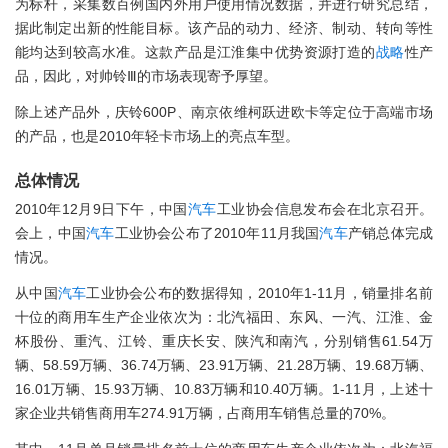
为标杆，采集数百例国内外用户使用情况数据，并进行研究总结，
据此制定出新的性能目标。该产品的动力、经济、制动、转向等性
能均达到较高水准。这款产品是江淮集中优势资源打造的
战略
性产
品，因此，对帅铃Ⅲ的市场表现寄予厚望。
除上述产品外，庆铃600P、南京依维柯跃进欧卡等定位于高端市场
的产品，也是2010年轻卡市场上的亮点车型。
总体情况
2010年12月9日下午，中国
汽车
工业协会信息发布会在北京召开。
会上，中国
汽车
工业协会公布了2010年11月我国
汽车
产销总体完成
情况。
从中国
汽车
工业协会公布的数据得知，2010年1-11月，销量排名前
十位的商用车生产企业依次为：北汽福田、东风、一汽、江淮、金
杯股份、重汽、江铃、重庆长安、陕汽和南汽，分别销售61.54万
辆、58.59万辆、36.74万辆、23.91万辆、21.28万辆、19.68万辆、
16.01万辆、15.93万辆、10.83万辆和10.40万辆。1-11月，上述十
家企业共销售商用车274.91万辆，占商用车销售总量的70%。