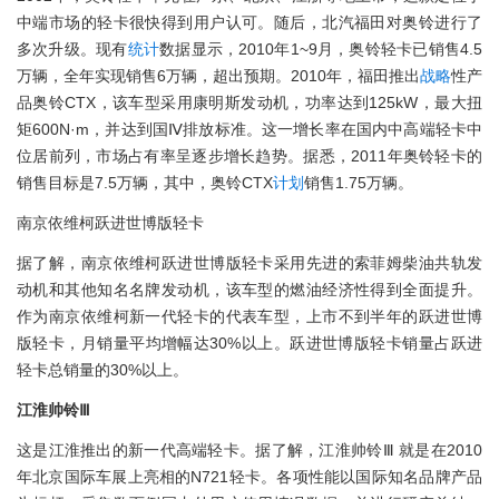
中端市场的轻卡很快得到用户认可。随后，北汽福田对奥铃进行了
多次升级。现有
统计
数据显示，2010年1~9月，奥铃轻卡已销售4.5
万辆，全年实现销售6万辆，超出预期。2010年，福田推出
战略
性产
品奥铃CTX，该车型采用康明斯发动机，功率达到125kW，最大扭
矩600N·m，并达到国Ⅳ排放标准。这一增长率在国内中高端轻卡中
位居前列，市场占有率呈逐步增长趋势。据悉，2011年奥铃轻卡的
销售目标是7.5万辆，其中，奥铃CTX
计划
销售1.75万辆。
南京依维柯跃进世博版轻卡
据了解，南京依维柯跃进世博版轻卡采用先进的索菲姆柴油共轨发
动机和其他知名名牌发动机，该车型的燃油经济性得到全面提升。
作为南京依维柯新一代轻卡的代表车型，上市不到半年的跃进世博
版轻卡，月销量平均增幅达30%以上。跃进世博版轻卡销量占跃进
轻卡总销量的30%以上。
江淮帅铃Ⅲ
这是江淮推出的新一代高端轻卡。据了解，江淮帅铃Ⅲ 就是在2010
年北京国际车展上亮相的N721轻卡。各项性能以国际知名品牌产品