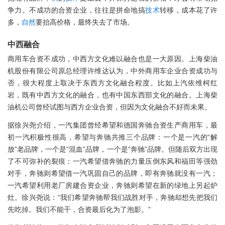
争力。不成功的合资企业，往往是拼命地搞
技术
转移，成本花了许
多，
自然
要抬高价格，最终失去了市场。
中西融合
商用车合资不成功，中西方文化难以融合也是一大原因。上海柴油
机股份有限公司原总经理许维达认为，中外商用车企业合资成功与
否，很大程度上取决于东西方文化融合程度。比如上汽依维柯红
岩，既有中西方文化的融合，也有中国东西部文化的融合。上海柴
油机公司曾经试图与西方企业合资，但因为文化融合不好而未果。
据徐兴尧介绍，一汽集团曾经希望和德国奔驰合资生产商用车，最
初一汽积极性很高，希望与奔驰共推三个品牌：一个是一汽的“解
放”老品牌，一个是“混血”品牌，一个是“奔驰”品牌。但随后双方出现
了不可弥补的裂痕：一汽希望借奔驰的力量压倒东风和福田等强劲
对手，奔驰则希望借一汽巩固自己的品牌，即有奔驰就没有一汽；
一汽希望利用老厂房建合资企业，奔驰则希望在新的绿地上另起炉
灶。徐兴尧说：“我们希望奔驰帮我们战胜对手，奔驰却想先把我们
先吃掉。我们不能干，合资最后化为了泡影。”