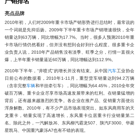
产销排名
亮点品牌
2010年初，人们对2009年重卡市场产销形势进行总结时，最常说的
一个词就是先抑后扬。2009年下半年重卡市场产销增速很快，全年
销量达到63万辆，同比增幅为17.7%。当时，很多人预测2010年重
卡市场行情仍然看好，但并没有想到会好到什么程度。很多重卡企
业负责人说，2010年产品销售没有淡季、旺季之分，行情一直很火
爆，上半年重卡销量逼近60万辆，同比增幅达到112.9%。
2010年下半年，“井喷式”的增长并没有结束。从中国
汽车
工业协会
日前公布的数据看，2010年1-11月，重型货车销量达到94.2万辆
（含非完整
车辆
和半挂牵引车），同比增幅为64.45%，2010全年突
破百万辆。重卡企业尽享市场高速发展带来的红利。在销量猛增的
背后，还有越来越激烈的竞争。各企业在推产品、促销量方面使出
浑身解数。2010年，有不少产品市场表现突出。如东风商用车的天
龙重卡，销量实现了高速增长，东风重卡位居重卡行业销量第二
名。除此之外，一汽解放J6、东风柳汽霸龙507、陕汽F3000、华菱
星凯马、中国重汽豪泺A7也有不错的表现。