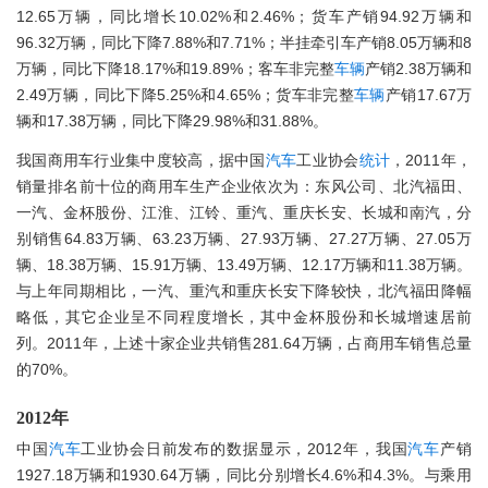
12.65万辆，同比增长10.02%和2.46%；货车产销94.92万辆和
96.32万辆，同比下降7.88%和7.71%；半挂牵引车产销8.05万辆和8
万辆，同比下降18.17%和19.89%；客车非完整
车辆
产销2.38万辆和
2.49万辆，同比下降5.25%和4.65%；货车非完整
车辆
产销17.67万
辆和17.38万辆，同比下降29.98%和31.88%。
我国商用车行业集中度较高，据中国
汽车
工业协会
统计
，2011年，
销量排名前十位的商用车生产企业依次为：东风公司、北汽福田、
一汽、金杯股份、江淮、江铃、重汽、重庆长安、长城和南汽，分
别销售64.83万辆、63.23万辆、27.93万辆、27.27万辆、27.05万
辆、18.38万辆、15.91万辆、13.49万辆、12.17万辆和11.38万辆。
与上年同期相比，一汽、重汽和重庆长安下降较快，北汽福田降幅
略低，其它企业呈不同程度增长，其中金杯股份和长城增速居前
列。2011年，上述十家企业共销售281.64万辆，占商用车销售总量
的70%。
2012年
中国
汽车
工业协会日前发布的数据显示，2012年，我国
汽车
产销
1927.18万辆和1930.64万辆，同比分别增长4.6%和4.3%。与乘用