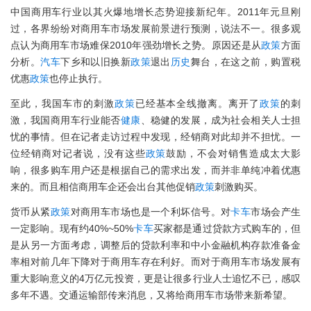
中国商用车行业以其火爆地增长态势迎接新纪年。2011年元旦刚
过，各界纷纷对商用车市场发展前景进行预测，说法不一。很多观
点认为商用车市场难保2010年强劲增长之势。原因还是从
政策
方面
分析。
汽车
下乡和以旧换新
政策
退出
历史
舞台，在这之前，购置税
优惠
政策
也停止执行。
至此，我国车市的刺激
政策
已经基本全线撤离。离开了
政策
的刺
激，我国商用车行业能否
健康
、稳健的发展，成为社会相关人士担
忧的事情。但在记者走访过程中发现，经销商对此却并不担忧。一
位经销商对记者说，没有这些
政策
鼓励，不会对销售造成太大影
响，很多购车用户还是根据自己的需求出发，而并非单纯冲着优惠
来的。而且相信商用车企还会出台其他促销
政策
刺激购买。
货币从紧
政策
对商用车市场也是一个利坏信号。对
卡车
市场会产生
一定影响。现有约40%~50%
卡车
买家都是通过贷款方式购车的，但
是从另一方面考虑，调整后的贷款利率和中小金融机构存款准备金
率相对前几年下降对于商用车存在利好。而对于商用车市场发展有
重大影响意义的4万亿元投资，更是让很多行业人士追忆不已，感叹
多年不遇。交通运输部传来消息，又将给商用车市场带来新希望。