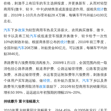
价格，刺激手上有旧车的车主选择报废，并更换新车，从而对轻型
商用车(微卡、轻卡、中卡)的销售形成直接促进作用。据相关
统计
数
据，2010年1-10月共办理补贴28.4万辆，每辆车平均补贴14100元
左右。
汽车
下乡
政策
为轻型商用车热卖又添薪火。农民购买微客、微卡、
轻卡以及将三轮
汽车
或低速货车报废并换微卡、轻卡给予一次性
10%的财政补贴。根据商务部公布的
统计
数据，2010年前三季度，
全国补贴
汽车
208万辆，补贴资金80亿元。可以推算，每辆车平均补
贴3846元。
养路费等六项费用取消再推力。2009年1月1日，全国范围内统一取
消包括公路养路费、航道养护费、公路运输管理费、公路客货运附
加费、水路运输管理费、水运客货运附加费等六项费用，刺激很多
个体用户买车跑运输、做
经营
。在补贴力度加大、
汽车
下乡以及养
路费等六项费用取消等
政策
鼓励下，2010年轻型商用车的销量同比
增长50.99%，远远超出年初预期的增幅15%~20%。
持续攀升 重卡涨幅最大
2010年重卡销量同比涨幅最大，达64.45%。自2005年实行《关于