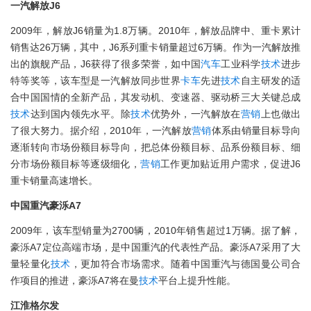
一汽解放J6
2009年，解放J6销量为1.8万辆。2010年，解放品牌中、重卡累计
销售达26万辆，其中，J6系列重卡销量超过6万辆。作为一汽解放推
出的旗舰产品，J6获得了很多荣誉，如中国
汽车
工业科学
技术
进步
特等奖等，该车型是一汽解放同步世界
卡车
先进
技术
自主研发的适
合中国国情的全新产品，其发动机、变速器、驱动桥三大关键总成
技术
达到国内领先水平。除
技术
优势外，一汽解放在
营销
上也做出
了很大努力。据介绍，2010年，一汽解放
营销
体系由销量目标导向
逐渐转向市场份额目标导向，把总体份额目标、品系份额目标、细
分市场份额目标等逐级细化，
营销
工作更加贴近用户需求，促进J6
重卡销量高速增长。
中国重汽豪泺A7
2009年，该车型销量为2700辆，2010年销售超过1万辆。据了解，
豪泺A7定位高端市场，是中国重汽的代表性产品。豪泺A7采用了大
量轻量化
技术
，更加符合市场需求。随着中国重汽与德国曼公司合
作项目的推进，豪泺A7将在曼
技术
平台上提升性能。
江淮格尔发