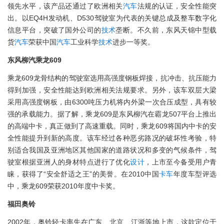
领先水平，该产品还通过了欧洲相关
汽车
法规的认证，安全性能突
出。以EQ4H发动机、D530驾驶室为代表的关键总成及整车数字化
信息平台，突破了国外公司的
技术
垄断。不久前，东风天锦中型载
货
汽车
荣获中国
汽车
工业科学
技术
进步一等奖。
东风柳汽乘龙609
乘龙609龙骨结构的驾驶室选用高强度钢板焊接，抗冲击、抗压能力
得到加强，安全性能达到欧洲相关法规要求。另外，该车双层大梁
采用高强度钢板，由6300吨压力机将内外梁一次合压成型，具有较
强的承载能力。据了解，乘龙609是东风柳汽在霸龙507平台上推出
的高端中卡，真正做到了高速重载。同时，乘龙609将国内中卡的安
全性能提升到新的高度。该车经过各种恶劣路况的破坏性考验，特
别适合我国及亚洲地区其他国家的道路状况和多变的气候条件，驾
驶室根据亚洲人的身材特点进行了优化
设计
，上市至今备受用户青
睐，获得了“安全舒适之王”的美誉。在2010中国
卡车
年度车型评选
中，乘龙609荣获2010年度中卡奖。
福田奥铃
2002年，奥铃轻卡率先在广东、北京、江浙等地上市，这款定位于