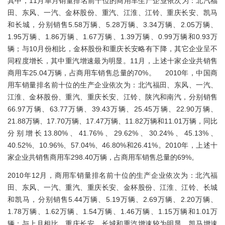
其中，11月单月销量排名前十位的商用车生产企业依次为：北汽福
田、东风、一汽、金杯股份、重汽、江淮、江铃、重庆长安、凯马
和长城，分别销售5.58万辆、5.28万辆、3.34万辆、2.05万辆、
1.95万辆、1.86万辆、1.67万辆、1.39万辆、0.99万辆和0.93万
辆；与10月份相比，金杯股份和重庆长安略有下降，其它企业呈不
同程度增长，其中重汽增速最为明显。11月，上述十家企业共销售
商用车25.04万辆，占商用车销售总量的70%。 2010年，中国商
用车销量排名前十位的生产企业依次为：北汽福田、东风、一汽、
江淮、金杯股份、重汽、重庆长安、江铃、陕汽和南汽，分别销售
66.97万辆、63.77万辆、39.43万辆、25.45万辆、22.90万辆、
21.88万辆、17.70万辆、17.47万辆、11.82万辆和11.01万辆，同比
分别增长13.80%、41.76%、29.62%、30.24%、45.13%、
40.52%、10.96%、57.04%、46.80%和26.41%。2010年，上述十
家企业共销售商用车298.40万辆，占商用车销售总量的69%。
2010年12月，商用车销量排名前十位的生产企业依次为：北汽福
田、东风、一汽、重汽、重庆长安、金杯股份、江淮、江铃、长城
和凯马，分别销售5.44万辆、5.19万辆、2.69万辆、2.20万辆、
1.78万辆、1.62万辆、1.54万辆、1.46万辆、1.15万辆和1.01万
辆；与上月相比，重庆长安、长城和重汽增速较为明显，凯马增速