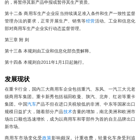
的，将暂停其新产品申报或暂停其生产资质。
第十二条 商用车生产企业应当持续满足准入条件和生产一致性监督
管理办法的要求，正常开展生产、销售等
经营
活动。工业和信息化
部对商用车生产企业实行动态监督管理。
第三章 附 则
第十三条 本规则由工业和信息化部负责解释。
第十四条 本规则自2011年1月1日起施行。
发展现状
在重卡行业，国内三大商用车企业包括重汽、东风、一汽三大元老
级商用车集团。重卡新秀包括福田欧曼、陕汽、北奔、红岩等重卡
集团。中国
汽车
产品不但在进口关税较低的非洲、中东等国家出口
规模日益扩大，随着部分产品
技术
含量的增加，南北美洲和欧洲市
场出口额也迅速增长，成为以商用车和零部件为首的自主品牌出口
新市场。
商用车市场变化受
政策
影响颇深。计重收费，轻量化车身受到追