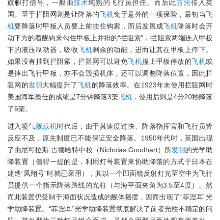
旗帜打信号，一般由
技术
纯熟的飞行员担任。而后此
方法
传入英
国。至于拦阻网则是让降落的
飞机
免于意外的一项保险，最初当
飞
机
要降落时甲板人员要上前挂住钩索，而后发展成
飞机
降落时会开
动下方的着舰钩来勾住甲板上并排的“拦阻索”，拦阻索两端连入甲板
下的液压制动器，吸收
飞机
剩余的动能，进而让其在甲板上停下。
如果没有挂到拦阻索，拦阻网可以避免
飞机
撞上甲板停放的
飞机
或
是摔出飞行甲板，亦不会毁损机体，还可以调整降落位置，因此拦
阻网的
发明
大幅提升了
飞机
的降落效率。在1923年未使用拦阻网时
美国海军最佳的成绩是7分钟降落3架
飞机
，使用后则是4分20秒降落
了6架。
进入喷气
舰载机
时代后，由于其速度过快、降落指挥官和飞行员皆
反应不及，原先制度已不能保证安全降落。1950年代时，英国出现
了由尼可拉斯·古德哈特中校（Nicholas Goodhart）所
发明
的光学助
降装置（值得一提的是，利用灯号装置来协助降落的方式于日本在
建造“凤翔号”时就已采用），其以一个凹面镜反射灯光至空中为飞行
员提供一个指示降落路线的光柱（与海平面夹角为3.5至4度）。然
而此装置仍受制于海面状况造成的舰体摇摆，因而出现了“菲涅耳”光
学助降装置。“菲涅耳”光学助降装置彻底解决了前者光柱不稳定的问