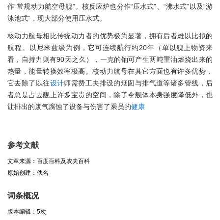
作“常规动力航空母舰”。核反应炉也分作“压水式”、“沸水式”以及“游
泳池式”，现大部分使用压水式。
核动力航母相比传统动力者的优势极为显著，拥有后者难以比拟的
航程。以尼米兹级为例，它可连续航行约20年（单以舰上物资来
看，自持力则有90天之久），一克的铀可产生两吨重油燃烧出来的
热量，能量转换效率极高。核动力航母在其它方面也有许多优势，
它去除了以往
设计
师需费工夫排设的烟囱与排气道等诸多管线，后
者总是占去舰上许多宝贵的空间，除了令舰体本身强度降低外，也
让排出的废气腐蚀了设备与伤害了乘员的
健康
参考文献
文章来源：百度百科及农夫百科
原始创建：佚名
词条概况
版本编辑：5次