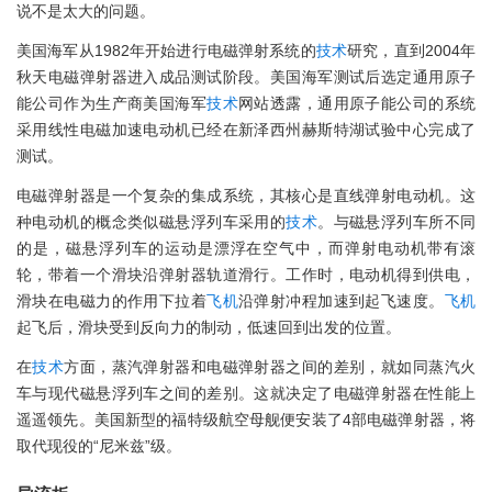
说不是太大的问题。
美国海军从1982年开始进行电磁弹射系统的
技术
研究，直到2004年
秋天电磁弹射器进入成品测试阶段。美国海军测试后选定通用原子
能公司作为生产商美国海军
技术
网站透露，通用原子能公司的系统
采用线性电磁加速电动机已经在新泽西州赫斯特湖试验中心完成了
测试。
电磁弹射器是一个复杂的集成系统，其核心是直线弹射电动机。这
种电动机的概念类似磁悬浮列车采用的
技术
。与磁悬浮列车所不同
的是，磁悬浮列车的运动是漂浮在空气中，而弹射电动机带有滚
轮，带着一个滑块沿弹射器轨道滑行。工作时，电动机得到供电，
滑块在电磁力的作用下拉着
飞机
沿弹射冲程加速到起飞速度。
飞机
起飞后，滑块受到反向力的制动，低速回到出发的位置。
在
技术
方面，蒸汽弹射器和电磁弹射器之间的差别，就如同蒸汽火
车与现代磁悬浮列车之间的差别。这就决定了电磁弹射器在性能上
遥遥领先。美国新型的福特级航空母舰便安装了4部电磁弹射器，将
取代现役的“尼米兹”级。