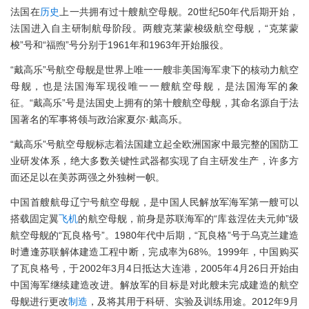
法国在
历史
上一共拥有过十艘航空母舰。20世纪50年代后期开始，
法国进入自主研制航母阶段。两艘克莱蒙梭级航空母舰，“克莱蒙
梭”号和“福煦”号分别于1961年和1963年开始服役。
“戴高乐”号航空母舰是世界上唯一一艘非美国海军隶下的核动力航空
母舰，也是法国海军现役唯一一艘航空母舰，是法国海军的象
征。“戴高乐”号是法国史上拥有的第十艘航空母舰，其命名源自于法
国著名的军事将领与政治家夏尔·戴高乐。
“戴高乐”号航空母舰标志着法国建立起全欧洲国家中最完整的国防工
业研发体系，绝大多数关键性武器都实现了自主研发生产，许多方
面还足以在美苏两强之外独树一帜。
中国首艘航母辽宁号航空母舰，是中国人民解放军海军第一艘可以
搭载固定翼
飞机
的航空母舰，前身是苏联海军的“库兹涅佐夫元帅”级
航空母舰的“瓦良格号”。1980年代中后期，“瓦良格”号于乌克兰建造
时遭逢苏联解体建造工程中断，完成率为68%。1999年，中国购买
了瓦良格号，于2002年3月4日抵达大连港，2005年4月26日开始由
中国海军继续建造改进。解放军的目标是对此艘未完成建造的航空
母舰进行更改
制造
，及将其用于科研、实验及训练用途。2012年9月