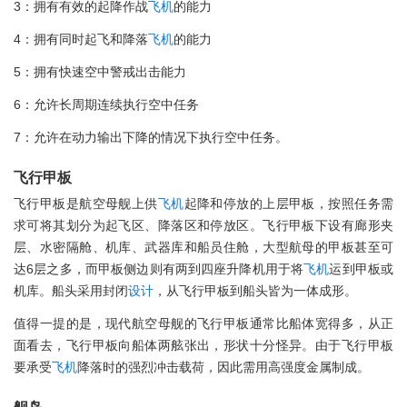
3：拥有有效的起降作战
飞机
的能力
4：拥有同时起飞和降落
飞机
的能力
5：拥有快速空中警戒出击能力
6：允许长周期连续执行空中任务
7：允许在动力输出下降的情况下执行空中任务。
飞行甲板
飞行甲板是航空母舰上供
飞机
起降和停放的上层甲板，按照任务需
求可将其划分为起飞区、降落区和停放区。飞行甲板下设有廊形夹
层、水密隔舱、机库、武器库和船员住舱，大型航母的甲板甚至可
达6层之多，而甲板侧边则有两到四座升降机用于将
飞机
运到甲板或
机库。船头采用封闭
设计
，从飞行甲板到船头皆为一体成形。
值得一提的是，现代航空母舰的飞行甲板通常比船体宽得多，从正
面看去，飞行甲板向船体两舷张出，形状十分怪异。由于飞行甲板
要承受
飞机
降落时的强烈冲击载荷，因此需用高强度金属制成。