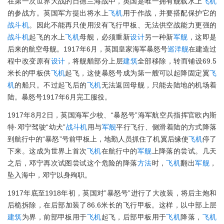
在第一次世界大战的日德兰海战中，英国是唯一拥有舰载水上
飞机
的参战方。英国军方提出将水上
飞机
用于作战，并要搭配保护它的
战斗机
。因此不能再只使用没有飞行甲板、无法供空战能力更强的
战斗机
起飞的水上
飞机
母舰，必须重新
设计
另一种新
军舰
，这即是
后来的航空母舰。1917年6月，英国皇家海军暴怒号
巡洋舰
在建造过
程中改变原有
设计
，将舰艏部分上层
建筑
全部移除，转而铺设69.5
米长的甲板供
飞机
起飞，这使暴怒号成为第一艘可以起降固定翼
飞
机
的船只。不过起飞后的
飞机
无法返回母舰，只能去陆地的机场着
陆。暴怒号1917年6月完工服役。
1917年8月2日，英国海军少校、“暴怒号”海军航空兵指挥官欧内斯
特·邓宁驾驶“幼犬”
战斗机
用与
军舰
平行飞行、侧滑着陆的方式降落
到航行中的“暴怒”号前甲板上，地勤人员抓住了机翼后缘使
飞机
停了
下来。这成为世界上首次
飞机
在航行中的
军舰
上降落的尝试。几天
之后，邓宁再次试图尝试这个危险的降落
方法
时，
飞机
翻出
军舰
，
坠入海中，邓宁以身殉职。
1917年底至1918年初，英国对”暴怒号”进行了大改装，将后主炮和
后桅拆除，在后部加装了86.6米长的飞行甲板。这样，以中部上层
建筑
为界，前部甲板用于
飞机
起飞，后部甲板用于
飞机
降落，
飞机