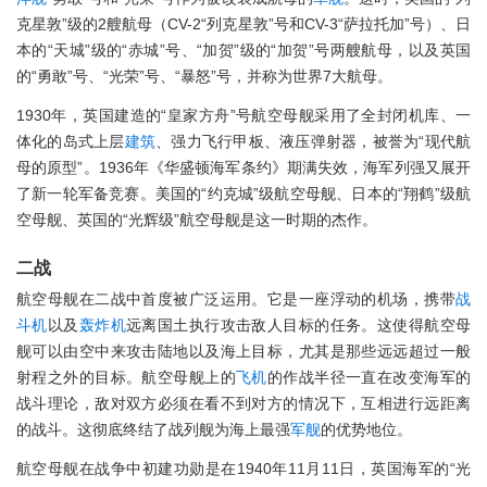
克星敦”级的2艘航母（CV-2“列克星敦”号和CV-3“萨拉托加”号）、日
本的“天城”级的“赤城”号、“加贺”级的“加贺”号两艘航母，以及英国
的“勇敢”号、“光荣”号、“暴怒”号，并称为世界7大航母。
1930年，英国建造的“皇家方舟”号航空母舰采用了全封闭机库、一
体化的岛式上层
建筑
、强力飞行甲板、液压弹射器，被誉为“现代航
母的原型”。1936年《华盛顿海军条约》期满失效，海军列强又展开
了新一轮军备竞赛。美国的“约克城”级航空母舰、日本的“翔鹤”级航
空母舰、英国的“光辉级”航空母舰是这一时期的杰作。
二战
航空母舰在二战中首度被广泛运用。它是一座浮动的机场，携带
战
斗机
以及
轰炸机
远离国土执行攻击敌人目标的任务。这使得航空母
舰可以由空中来攻击陆地以及海上目标，尤其是那些远远超过一般
射程之外的目标。航空母舰上的
飞机
的作战半径一直在改变海军的
战斗理论，敌对双方必须在看不到对方的情况下，互相进行远距离
的战斗。这彻底终结了战列舰为海上最强
军舰
的优势地位。
航空母舰在战争中初建功勋是在1940年11月11日，英国海军的“光