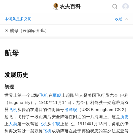
农夫百科
本词条是多义词
收起
☉
航母（云物库·船库）
航母
发展
历史
初现
世界上第一个驾驶
飞机
在
军舰
上起降的人是美国飞行员尤金·伊利
（Eugene Ely）。1910年11月14日，尤金·伊利驾驶一架寇蒂斯双
翼
飞机
从停泊在港口的伯明翰号
巡洋舰
（USS Birmingham CS-2）
起飞，飞行了一段距离后安全降落在附近的一片海滩上。这是
历史
上
人类
第一次驾驶
飞机
从
军舰
上起飞。1911年1月18日，勇敢的伊
利再次驾驶一架双翼
飞机
成功降落在处于停泊状态的宾夕法尼亚号