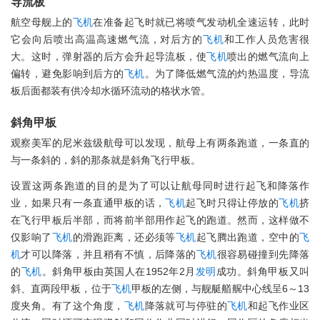
导流板
航空母舰上的
飞机
在准备起飞时就已将喷气发动机全速运转，此时
它会向后喷出高温高速燃气流，对后方的
飞机
和工作人员危害很
大。这时，弹射器的后方会升起导流板，使
飞机
喷出的燃气流向上
偏转，避免影响到后方的
飞机
。为了降低燃气流的灼热温度，导流
板后面都装有供冷却水循环流动的格状水管。
斜角甲板
观察美军的尼米兹级航母可以发现，航母上有两条跑道，一条直的
与一条斜的，斜的那条就是斜角飞行甲板。
设置这两条跑道的目的是为了可以让航母同时进行起飞和降落作
业，如果只有一条直通甲板的话，
飞机
起飞时只得让停放的
飞机
挤
在飞行甲板后半部，而将前半部用作起飞的跑道。然而，这样做不
仅影响了
飞机
的滑跑距离，还必须等
飞机
起飞腾出跑道，空中的
飞
机
才可以降落，并且稍有不慎，后降落的
飞机
很容易碰撞到先降落
的
飞机
。斜角甲板由英国人在1952年2月
发明
成功。斜角甲板又叫
斜、直两段甲板，位于
飞机
甲板的左侧，与舰艇艏艉中心线呈6～13
度夹角。有了这个角度，
飞机
降落就可与停驻的
飞机
和起飞作业区