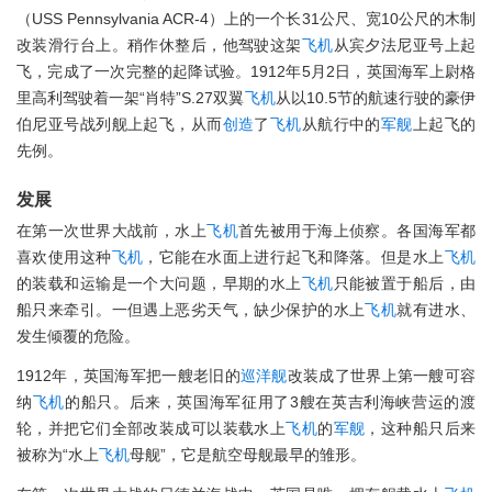
（USS Pennsylvania ACR-4）上的一个长31公尺、宽10公尺的木制
改装滑行台上。稍作休整后，他驾驶这架
飞机
从宾夕法尼亚号上起
飞，完成了一次完整的起降试验。1912年5月2日，英国海军上尉格
里高利驾驶着一架“肖特”S.27双翼
飞机
从以10.5节的航速行驶的豪伊
伯尼亚号战列舰上起飞，从而
创造
了
飞机
从航行中的
军舰
上起飞的
先例。
发展
在第一次世界大战前，水上
飞机
首先被用于海上侦察。各国海军都
喜欢使用这种
飞机
，它能在水面上进行起飞和降落。但是水上
飞机
的装载和运输是一个大问题，早期的水上
飞机
只能被置于船后，由
船只来牵引。一但遇上恶劣天气，缺少保护的水上
飞机
就有进水、
发生倾覆的危险。
1912年，英国海军把一艘老旧的
巡洋舰
改装成了世界上第一艘可容
纳
飞机
的船只。后来，英国海军征用了3艘在英吉利海峡营运的渡
轮，并把它们全部改装成可以装载水上
飞机
的
军舰
，这种船只后来
被称为“水上
飞机
母舰”，它是航空母舰最早的雏形。