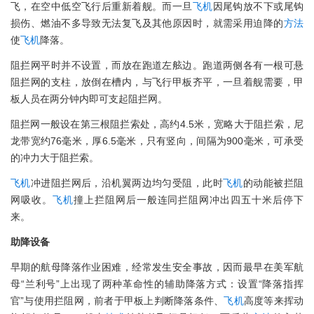
飞，在空中低空飞行后重新着舰。而一旦
飞机
因尾钩放不下或尾钩
损伤、燃油不多导致无法复飞及其他原因时，就需采用迫降的
方法
使
飞机
降落。
阻拦网平时并不设置，而放在跑道左舷边。跑道两侧各有一根可悬
阻拦网的支柱，放倒在槽内，与飞行甲板齐平，一旦着舰需要，甲
板人员在两分钟内即可支起阻拦网。
阻拦网一般设在第三根阻拦索处，高约4.5米，宽略大于阻拦索，尼
龙带宽约76毫米，厚6.5毫米，只有竖向，间隔为900毫米，可承受
的冲力大于阻拦索。
飞机
冲进阻拦网后，沿机翼两边均匀受阻，此时
飞机
的动能被拦阻
网吸收。
飞机
撞上拦阻网后一般连同拦阻网冲出四五十米后停下
来。
助降设备
早期的航母降落作业困难，经常发生安全事故，因而最早在美军航
母“兰利号”上出现了两种革命性的辅助降落方式：设置“降落指挥
官”与使用拦阻网，前者于甲板上判断降落条件、
飞机
高度等来挥动