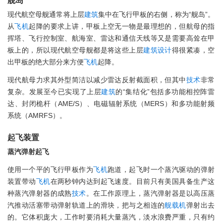
舰岛
现代航空母舰通常将上层
建筑
集中在飞行甲板的右侧，称为“舰岛”。
从
飞机
起降的要求上讲，甲板上空无一物是最理想的，但航母的指
挥塔、飞行控制室、航海室、雷达和通信天线等又是需要高耸在甲
板上的，所以现代航空母舰都是将这些上层
建筑
设计
得很紧凑，空
出甲板的绝大部分来方便
飞机
起降。
现代航母力求其外型简洁以减少雷达反射截面积，但其中
技术
非常
复杂。发展至今已实现了上层
建筑
的“集结化”包括多功能相控阵雷
达、封闭桅杆（AME/S）、电磁辐射系统（MERS）和多功能射频
系统（AMRFS）。
起飞装置
蒸汽弹射起飞
使用一个平的飞行甲板作为
飞机
跑道，起飞时一个蒸汽驱动的弹射
装置带动
飞机
在两秒钟内达到起飞速度。目前只有美国具备生产这
种蒸汽弹射器的成熟
技术
。在工作原理上，蒸汽弹射器是以高压蒸
汽推动活塞带动弹射轨道上的滑块，把与之相连的
舰载机
弹射出去
的。它体积庞大，工作时要消耗大量蒸汽，淡水浪费严重，只有约