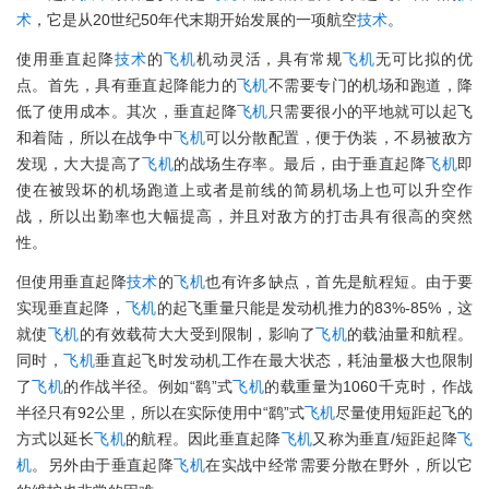
术
，它是从20世纪50年代末期开始发展的一项航空
技术
。
使用垂直起降
技术
的
飞机
机动灵活，具有常规
飞机
无可比拟的优
点。首先，具有垂直起降能力的
飞机
不需要专门的机场和跑道，降
低了使用成本。其次，垂直起降
飞机
只需要很小的平地就可以起飞
和着陆，所以在战争中
飞机
可以分散配置，便于伪装，不易被敌方
发现，大大提高了
飞机
的战场生存率。最后，由于垂直起降
飞机
即
使在被毁坏的机场跑道上或者是前线的简易机场上也可以升空作
战，所以出勤率也大幅提高，并且对敌方的打击具有很高的突然
性。
但使用垂直起降
技术
的
飞机
也有许多缺点，首先是航程短。由于要
实现垂直起降，
飞机
的起飞重量只能是发动机推力的83%-85%，这
就使
飞机
的有效载荷大大受到限制，影响了
飞机
的载油量和航程。
同时，
飞机
垂直起飞时发动机工作在最大状态，耗油量极大也限制
了
飞机
的作战半径。例如“鹞”式
飞机
的载重量为1060千克时，作战
半径只有92公里，所以在实际使用中“鹞”式
飞机
尽量使用短距起飞的
方式以延长
飞机
的航程。因此垂直起降
飞机
又称为垂直/短距起降
飞
机
。另外由于垂直起降
飞机
在实战中经常需要分散在野外，所以它