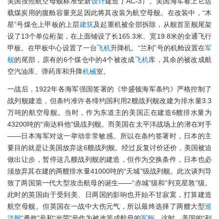
美国按照航空母舰标准全新
设计
建造了AC-3）。美国海军看上它运
载煤炭用的腹舱容量充足因此将其改装为航空母舰。在改装中，“木
星”号煤仓上甲板的上层
建筑
及起重机被全部拆除，从舰首至舰尾架
设了13个单位桁架，在上面铺设了长165.3米、宽19.8米的全通飞行
甲板。在甲板中心设置了一台
飞机
升降机。“兰利”号的机舱设置在
军
舰
的尾部，原有的6个煤仓中的4个被改成
飞机
库，其余的被改成航
空汽油库、弹药库和升降
机械
室。
一战后，1922年各海军强国签署的《华盛顿海军条约》严格控制了
战列舰建造，但条约准许各缔约国利用2艘战列舰改建为排水量3.3
万吨的航空母舰。当时，作为东道主的美国正在建造6艘排水量为
43200吨的“南达科他”级战列舰。而美国在太平洋战场上的潜在对手
——日本海军对这一举动非常敏感。所以在条约签署时，日本的主
要目的就是让美国放弃这6艘战列舰。经过反复讨价还价，美国被迫
做出让步，暂停这几艘战列舰的建造，但作为交换条件，日本也必
须放弃其在建的两艘排水量41000吨的“天城”级战列舰。此次谈判导
致了两国第一代大型攻击航母的诞生——“赤城”级和“列克星敦”级。
此时的英国由于受到美、日两国的影响也开始不甘寂寞，打算建造
航空母舰。但英国在一战中大伤元气，所以最终选择了两艘大型
巡
洋舰
“勇敢”号和“光荣”号作为被改装成航母的
军舰
。这时，美国的“列