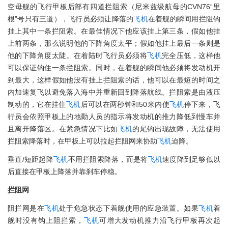
空母舰的飞行甲板后部有四道拦阻索（尼米兹级航母的CVN76“里
根”号只有三道），飞行员必须让降落的
飞机
在着舰的瞬间用拦阻钩
挂上其中一条拦阻索。在最佳情况下他应该挂上第三条，假如他挂
上前两条，那么说明他的下降角度太平；假如他挂上最后一条则是
他的下降角度太陡。在着陆时飞行员必须将
飞机
完全压低，这样他
可以保证钩住一条拦阻索。同时，在着舰的瞬间他必须将发动机开
到最大，这样假如他没有挂上拦阻索的话，他可以在最短的时间之
内加速复飞以避免落入海中并重新回到降落航线。拦阻索是由液压
制动的，它在挂住
飞机
后可以在两秒钟和50米内使
飞机
停下来，飞
行员会依照甲板上的地勤人员的指示将发动机的推力降低到慢车并
且离开降落区。在紧急情况下比如
飞机
的尾钩出现故障，无法使用
拦阻索降落时，在甲板上可以拉起拦阻网来协助
飞机
迫降。
垂直/短距起降
飞机
不用拦阻索降落，而是将
飞机
速度降到足够低以
后直接在甲板上降落并靠刹车停稳。
拦阻网
阻拦网是在
飞机
处于危急状态下着舰使用的应急装置。如果
飞机
着
舰时没有钩上阻拦索，
飞机
可增大发动机推力沿飞行甲板再次起