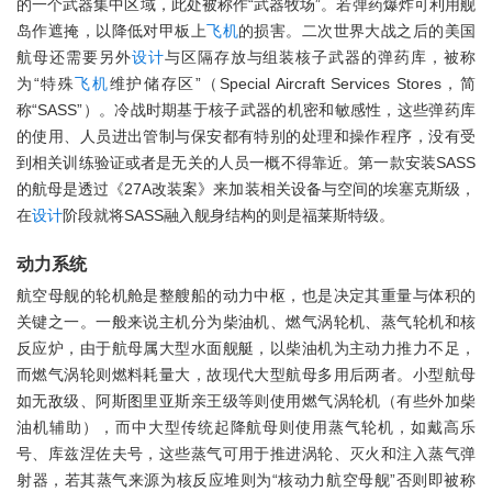
的一个武器集中区域，此处被称作“武器牧场”。若弹药爆炸可利用舰
岛作遮掩，以降低对甲板上
飞机
的损害。二次世界大战之后的美国
航母还需要另外
设计
与区隔存放与组装核子武器的弹药库，被称
为“特殊
飞机
维护储存区”（Special Aircraft Services Stores，简
称“SASS”）。冷战时期基于核子武器的机密和敏感性，这些弹药库
的使用、人员进出管制与保安都有特别的处理和操作程序，没有受
到相关训练验证或者是无关的人员一概不得靠近。第一款安装SASS
的航母是透过《27A改装案》来加装相关设备与空间的埃塞克斯级，
在
设计
阶段就将SASS融入舰身结构的则是福莱斯特级。
动力系统
航空母舰的轮机舱是整艘船的动力中枢，也是决定其重量与体积的
关键之一。一般来说主机分为柴油机、燃气涡轮机、蒸气轮机和核
反应炉，由于航母属大型水面舰艇，以柴油机为主动力推力不足，
而燃气涡轮则燃料耗量大，故现代大型航母多用后两者。小型航母
如无敌级、阿斯图里亚斯亲王级等则使用燃气涡轮机（有些外加柴
油机辅助），而中大型传统起降航母则使用蒸气轮机，如戴高乐
号、库兹涅佐夫号，这些蒸气可用于推进涡轮、灭火和注入蒸气弹
射器，若其蒸气来源为核反应堆则为“核动力航空母舰”否则即被称