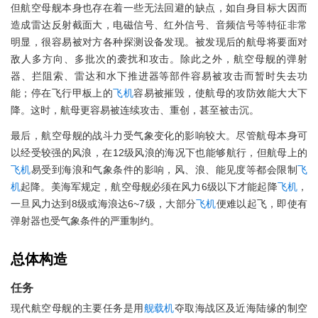
但航空母舰本身也存在着一些无法回避的缺点，如自身目标大因而
造成雷达反射截面大，电磁信号、红外信号、音频信号等特征非常
明显，很容易被对方各种探测设备发现。被发现后的航母将要面对
敌人多方向、多批次的袭扰和攻击。除此之外，航空母舰的弹射
器、拦阻索、雷达和水下推进器等部件容易被攻击而暂时失去功
能；停在飞行甲板上的
飞机
容易被摧毁，使航母的攻防效能大大下
降。这时，航母更容易被连续攻击、重创，甚至被击沉。
最后，航空母舰的战斗力受气象变化的影响较大。尽管航母本身可
以经受较强的风浪，在12级风浪的海况下也能够航行，但航母上的
飞机
易受到海浪和气象条件的影响，风、浪、能见度等都会限制
飞
机
起降。美海军规定，航空母舰必须在风力6级以下才能起降
飞机
，
一旦风力达到8级或海浪达6~7级，大部分
飞机
便难以起飞，即使有
弹射器也受气象条件的严重制约。
总体构造
任务
现代航空母舰的主要任务是用
舰载机
夺取海战区及近海陆缘的制空