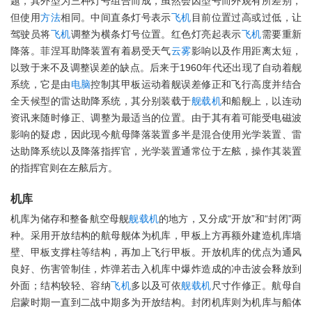
题，其外型为三种灯号组合而成，虽然会因型号而外观有所差别，
但使用
方法
相同。中间直条灯号表示
飞机
目前位置过高或过低，让
驾驶员将
飞机
调整为横条灯号位置。红色灯亮起表示
飞机
需要重新
降落。菲涅耳助降装置有着易受天气
云雾
影响以及作用距离太短，
以致于来不及调整误差的缺点。后来于1960年代还出现了自动着舰
系统，它是由
电脑
控制其甲板运动着舰误差修正和飞行高度并结合
全天候型的雷达助降系统，其分别装载于
舰载机
和船舰上，以连动
资讯来随时修正、调整为最适当的位置。由于其有着可能受电磁波
影响的疑虑，因此现今航母降落装置多半是混合使用光学装置、雷
达助降系统以及降落指挥官，光学装置通常位于左舷，操作其装置
的指挥官则在左舷后方。
机库
机库为储存和整备航空母舰
舰载机
的地方，又分成“开放”和“封闭”两
种。采用开放结构的航母舰体为机库，甲板上方再额外建造机库墙
壁、甲板支撑柱等结构，再加上飞行甲板。开放机库的优点为通风
良好、伤害管制佳，炸弹若击入机库中爆炸造成的冲击波会释放到
外面；结构较轻、容纳
飞机
多以及可依
舰载机
尺寸作修正。航母自
启蒙时期一直到二战中期多为开放结构。封闭机库则为机库与船体