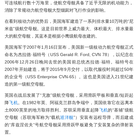
可连续航行数十万海里，使航空母舰具备了近乎无限的机动能力，
消除了常规动力航空母舰大型烟囱对飞行作业的影响。
在看到核动力的优势后，美国海军建造了一系列排水量10万吨的“尼
米兹”级航空母舰。这是目前世界上威力最大、体积最大、排水量最
大的航空母舰，其蓝本是根据小鹰级航母改建的。
美国海军于2007年1月16日宣布，美国新一级核动力航空母舰正式
命名为杰拉德·福特号（USS Gerald R. Ford, CVN 78），以纪念在
2006年12月26日晚间去世的美国前总统杰拉德·福特。福特号在
2007年开始建造，将于2015年9月交付，以取代服役时间超过50年
的企业号（USS Enterprise CVN-65）。这也是美国进入21世纪建
造的第一级航空母舰。
英国在战后发展了“无敌”级航空母舰，采用滑跃甲板和垂直/短距起
降
飞机
。在1982年英、阿福克兰群岛争端中，英国依靠它在远离本
土8000英里的地方取得胜利。苏联采用垂直起降
飞机
的“基辅”级航
空母舰（苏联海军称为“载机
巡洋舰
”）安装有远程导弹，而后建成
的“库兹涅佐夫”号航空母舰采用滑跃甲板避免了安装复杂的弹射装
置。