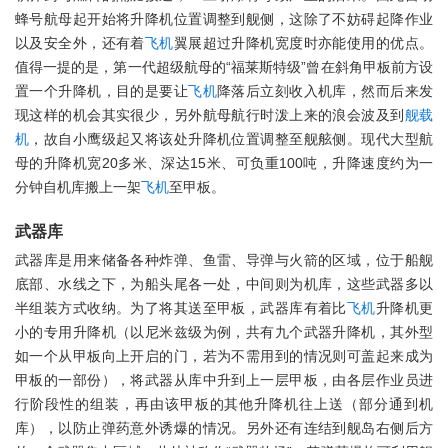
蜂号航母起开始将升降机位置调整到舰侧，这除了不妨碍起降作业
以及安全外，还有着
飞机
翼展超过升降机宽度时亦能使用的优点。
值得一提的是，第一代超级航母的“福莱斯特级”曾在斜角甲板前方设
置一个升降机，目的是要让
飞机
降落后立刻收入机库，然而后来发
现这样的机会其实很少，另外航母航行时泼上来的浪会波及到
舰载
机
，故自小鹰级起又将该处升降机位置调整至舰舷侧。现代大型航
母的升降机宽20多米、深达15米、可负重100吨，升降速度约为一
分钟自机库搬上一架
飞机
至甲板。
武器库
武器库是用来储备各种炸弹、鱼雷、导弹与火箭的区域，位于船舰
底部、水线之下，为船头尾各一处，中间则为机库，这些武器多以
半组装方式收纳。为了将其送至甲板，武器库有着比
飞机
升降机更
小的专用升降机（以尼米兹级为例，共有九个武器升降机，其外型
如一个从甲板向上开启的门，若为不需用到的情况则可盖起来成为
甲板的一部份），将武器从库中升到上一层甲板，由各层作业员进
行阶段性的组装，再由该甲板的其他升降机往上送（部分通到机
库），以防止弹药意外诱爆的情况。另外还有连结到舰岛右侧后方