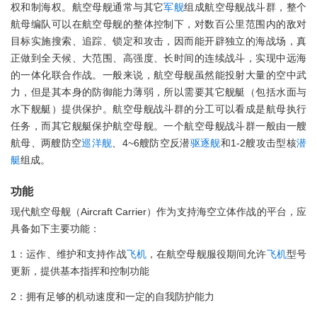
权和制海权。航空母舰通常与其它
军舰
组成航空母舰战斗群，整个
航母编队可以在航空母舰的整体控制下，对数百公里范围内的敌对
目标实施搜索、追踪、锁定和攻击，因而能开辟独立的海战场，真
正做到全天候、大范围、高强度、长时间的连续战斗，实现中远海
的一体化联合作战。一般来说，航空母舰虽然能投射大量的空中武
力，但是其本身的防御能力薄弱，所以需要其它舰艇（包括水面与
水下舰艇）提供保护。航空母舰战斗群的分工可以看成是航母执行
任务，而其它舰艇保护航空母舰。一个航空母舰战斗群一般由一艘
航母、两艘防空
巡洋舰
、4~6艘防空反潜
驱逐舰
和1-2艘攻击型核
潜
艇
组成。
功能
现代航空母舰（Aircraft Carrier）作为支持海空立体作战的平台，应
具备如下主要功能：
1：运作、维护和支持作战
飞机
，在航空母舰服役期间允许
飞机
型号
更新，提供基本指挥和控制功能
2：拥有足够的机动速度和一定的自我防护能力