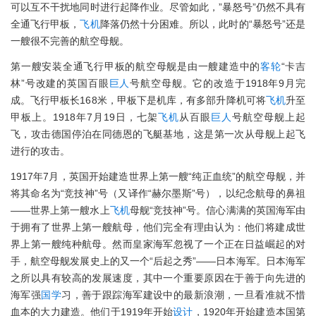
可以互不干扰地同时进行起降作业。尽管如此，”暴怒号”仍然不具有
全通飞行甲板，
飞机
降落仍然十分困难。所以，此时的“暴怒号”还是
一艘很不完善的航空母舰。
第一艘安装全通飞行甲板的航空母舰是由一艘建造中的
客轮
“卡吉
林”号改建的英国百眼
巨人
号航空母舰。它的改造于1918年9月完
成。飞行甲板长168米，甲板下是机库，有多部升降机可将
飞机
升至
甲板上。1918年7月19日，七架
飞机
从百眼
巨人
号航空母舰上起
飞，攻击德国停泊在同德恩的飞艇基地，这是第一次从母舰上起飞
进行的攻击。
1917年7月，英国开始建造世界上第一艘“纯正血统”的航空母舰，并
将其命名为“竞技神”号（又译作“赫尔墨斯”号），以纪念航母的鼻祖
——世界上第一艘水上
飞机
母舰“竞技神”号。信心满满的英国海军由
于拥有了世界上第一艘航母，他们完全有理由认为：他们将建成世
界上第一艘纯种航母。然而皇家海军忽视了一个正在日益崛起的对
手，航空母舰发展史上的又一个“后起之秀”——日本海军。日本海军
之所以具有较高的发展速度，其中一个重要原因在于善于向先进的
海军强
国学
习，善于跟踪海军建设中的最新浪潮，一旦看准就不惜
血本的大力建造。他们于1919年开始
设计
，1920年开始建造本国第