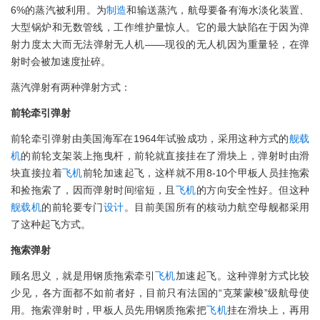
6%的蒸汽被利用。为
制造
和输送蒸汽，航母要备有海水淡化装置、
大型锅炉和无数管线，工作维护量惊人。它的最大缺陷在于因为弹
射力度太大而无法弹射无人机——现役的无人机因为重量轻，在弹
射时会被加速度扯碎。
蒸汽弹射有两种弹射方式：
前轮牵引弹射
前轮牵引弹射由美国海军在1964年试验成功，采用这种方式的
舰载
机
的前轮支架装上拖曳杆，前轮就直接挂在了滑块上，弹射时由滑
块直接拉着
飞机
前轮加速起飞，这样就不用8-10个甲板人员挂拖索
和捡拖索了，因而弹射时间缩短，且
飞机
的方向安全性好。但这种
舰载机
的前轮要专门
设计
。目前美国所有的核动力航空母舰都采用
了这种起飞方式。
拖索弹射
顾名思义，就是用钢质拖索牵引
飞机
加速起飞。这种弹射方式比较
少见，各方面都不如前者好，目前只有法国的“克莱蒙梭”级航母使
用。拖索弹射时，甲板人员先用钢质拖索把
飞机
挂在滑块上，再用