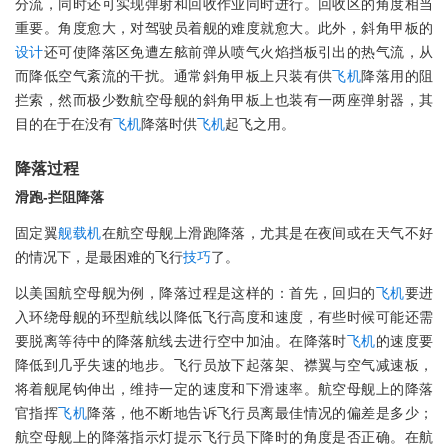
分流，同时还可实现弹射和回收作业同时进行。回收区的角度相当
重要。角度愈大，对驾驶员着舰的难度就愈大。此外，斜角甲板的
设计
还可使降落区免遭左舷前弹从喷气火焰挡板引出的热气流，从
而降低空气紊流的干扰。通常斜角甲板上只装有供
飞机
降落用的阻
拦索，然而极少数航空母舰的斜角甲板上也装有一两座弹射器，其
目的在于在没有
飞机
降落时供
飞机
起飞之用。
降落过程
滑跑-拦阻降落
固定翼
舰载机
在航空母舰上滑跑降落，尤其是在夜间或在天气不好
的情况下，是最困难的飞行
技巧
了。
以美国航空母舰为例，降落过程是这样的：首先，回归的
飞机
要进
入环绕母舰的环型航线以降低飞行高度和速度，有些时候可能还需
要脱离等待中的降落航线去进行空中加油。在降落时
飞机
的速度要
降低到几乎失速的地步。飞行员放下起落架、襟翼与空气减速板，
将着舰尾钩伸出，维持一定的速度和下滑速率。航空母舰上的降落
官指挥
飞机
降落，他不断地告诉飞行员离最佳情况的偏差是多少；
航空母舰上的降落指示灯提示飞行员下降时的角度是否正确。在航