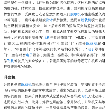
结构整个一体成形，飞行甲板为封闭强化结构，这种机库的优点有
防御力强、结构坚固、核生化防护佳等。由于封闭机库容易累积易
挥发的气体、受到攻击或者是意外而着火的
舰载机
不能直接丢入海
中等问题，一度很难被船舰
设计
师所接受。然而当
舰载机
喷气化后
航空燃料变得相当安全，加上后来发展的消防灭火与监控装置协
助，封闭机库因而成为了主流。机库内除了航空飞行联队的维修人
员外，还有隶属于航母的“
飞机
中期维修部门”（AIMD），可负责进
行较大工程的维修作业并分作“引擎部门”（维修
舰载机
的引
擎）、“综合部门”（修补破损的机体结构或机翼）、“
电子
零件部
门”（整备精密
电子
设备，如雷达、感应器）和“救难装备部门”（维
修
飞机
驾驶员的安全设备），若是美国海军的航母还可在机库内进
行引擎喷气的试验。
升降机
升降机是将
舰载机
自机库运输至飞行甲板的装置，早期配置于全通
飞行甲板的舰身中线的前中或后方，通常为2至3具，也是甲板上最
脆弱的部份，如果升降机故障或是遭到破坏会导致
飞机
无法起降，
进而丧失战斗力。此外，炸弹也可能被击穿升降机，升降机又与堆
积弹药与燃料的隔舱接近，一旦引爆将导致严重的后果。因此自胡