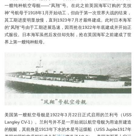
一艘纯种航空母舰——“凤翔”号。在此之前英国海军订购的“竞技
神”号航母于1918年1月开始动工，但由于第一次世界大战的结束，
其工期进度明显放慢，直到1923年7月才最终建成。此时日本海军
的“凤翔”号由于工期进展迅速，因而抢在1922年年底建成并开始正
式服役。日本海军虽然后发但却先制，抢在英国海军之前建成了世
界上第一艘纯种航母。
美国第一艘航空母舰是1922年3月22日正式启用的兰利号（USS
Langley CV-1）。兰利号并不是一开始就以航空母舰为用途所建造
的舰艇，其前身是1913年下水的木星号运煤船（USS Jupite1917年