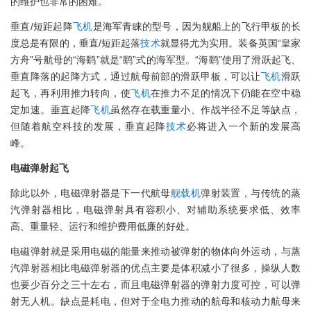
的维护也非常的困难。
垂直/短距起降
飞机
是海军青睐的型号，因为舰船上的飞行甲板的长
度总是有限的，垂直/短距起落
技术
就显得尤为实用。装备英国“皇家
方舟”号航母的“海鹞”就是“鹞”式的海军型。“海鹞”使用了滑跃起飞、
垂直降落的起降方式，通过航母前部的滑跃甲板，可以让
飞机
滑跃
起飞，再利用推力转向，使
飞机
在推力不足的情况下仍能在空中稳
定加速。垂直起降
飞机
虽然存在载重量小、作战半径不足等缺点，
但随着航空科技的发展，垂直起降
技术
必将进入一个新的发展高
峰。
电磁弹射起飞
除此以外，电磁弹射器是下一代航母
舰载机
弹射装置，与传统的蒸
汽弹射器相比，电磁弹射具有容积小、对辅助系统要求低、效率
高、重量轻、运行和维护费用低廉的好处。
电磁弹射就是采用电磁的能量来推动被弹射的物体向外运动，与蒸
汽弹射器相比电磁弹射器的优点主要是体积减小了很多，操纵人数
也要少百分之三十左右，而且电磁弹射器的弹射力度可控，可以弹
射无人机。缺点是耗电，但对于全电力推动的航母和核动力航母来