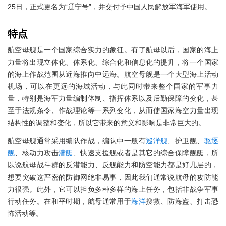
25日，正式更名为“辽宁号”，并交付予中国人民解放军海军使用。
特点
航空母舰是一个国家综合实力的象征。有了航母以后，国家的海上
力量将出现立体化、体系化、综合化和信息化的提升，将一个国家
的海上作战范围从近海推向中远海。航空母舰是一个大型海上活动
机场，可以在更远的海域活动，与此同时带来整个国家的军事力
量，特别是海军力量编制体制、指挥体系以及后勤保障的变化，甚
至于法规条令、作战理论等一系列变化，从而使国家海空力量出现
结构性的调整和变化，所以它带来的意义和影响是非常巨大的。
航空母舰通常采用编队作战，编队中一般有
巡洋舰
、护卫舰、
驱逐
舰
、核动力攻击
潜艇
、快速支援舰或者是其它的综合保障舰艇，所
以说航母战斗群的反潜能力、反舰能力和防空能力都是好几层的，
想要突破这严密的防御网绝非易事，因此我们通常说航母的攻防能
力很强。此外，它可以担负多种多样的海上任务，包括非战争军事
行动任务。在和平时期，航母通常用于
海洋
搜救、防海盗、打击恐
怖活动等。