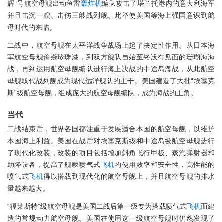
辉”号航空母舰出动鱼雷
轰炸机
编队攻击了塔兰托港内的意大利海军
并且击沉一艘、击伤三艘战列舰。此举使美国等海上强国意识到航
母时代的来临。
二战中，航空母舰在太平洋战争战场上起了决定性作用。从日本海
军航空母舰偷袭珍珠港，到双方舰队自始至终没有见面的珊瑚海海
战，再到运用航空母舰编队进行海上决战的中途岛海战，从此航空
母舰取代战列舰成为现代远洋舰队的主干。美国建造了大批“埃塞克
斯”级航空母舰，组成庞大的航空母舰编队，成为海战的主角。
当代
二战结束后，世界各国都注重于发展适合本国的航空母舰，以维护
本国海上利益。美国在战后对埃塞克斯级和中途岛级航空母舰进行
了现代化改装，改装的项目包括增加斜角飞行甲板、蒸汽弹射器和
助降设备，提高了舰载喷气式
飞机
的使用效率和安全性，高性能的
喷气式
飞机
得以搭载到现代化的航空母舰上，并且航空母舰的排水
量越来越大。
“福莱斯特”级航空母舰是美国二战后第一级专为搭载喷气式
飞机
而建
造的常规动力航空母舰。美国在使用这一级航空母舰时仍然发现了