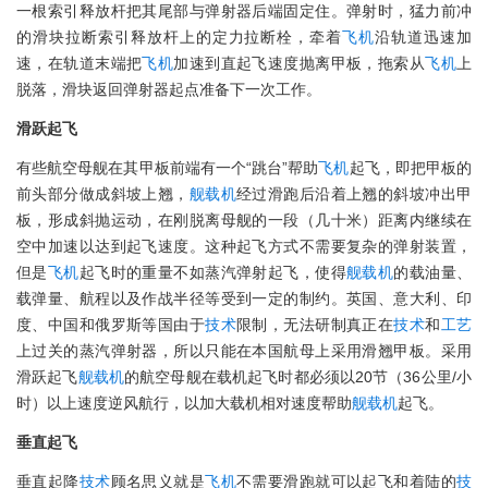
一根索引释放杆把其尾部与弹射器后端固定住。弹射时，猛力前冲
的滑块拉断索引释放杆上的定力拉断栓，牵着
飞机
沿轨道迅速加
速，在轨道末端把
飞机
加速到直起飞速度抛离甲板，拖索从
飞机
上
脱落，滑块返回弹射器起点准备下一次工作。
滑跃起飞
有些航空母舰在其甲板前端有一个“跳台”帮助
飞机
起飞，即把甲板的
前头部分做成斜坡上翘，
舰载机
经过滑跑后沿着上翘的斜坡冲出甲
板，形成斜抛运动，在刚脱离母舰的一段（几十米）距离内继续在
空中加速以达到起飞速度。这种起飞方式不需要复杂的弹射装置，
但是
飞机
起飞时的重量不如蒸汽弹射起飞，使得
舰载机
的载油量、
载弹量、航程以及作战半径等受到一定的制约。英国、意大利、印
度、中国和俄罗斯等国由于
技术
限制，无法研制真正在
技术
和
工艺
上过关的蒸汽弹射器，所以只能在本国航母上采用滑翘甲板。采用
滑跃起飞
舰载机
的航空母舰在载机起飞时都必须以20节（36公里/小
时）以上速度逆风航行，以加大载机相对速度帮助
舰载机
起飞。
垂直起飞
垂直起降
技术
顾名思义就是
飞机
不需要滑跑就可以起飞和着陆的
技