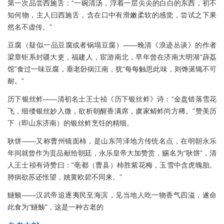
第一次品尝西施舌：“一碗清汤，浮着一层尖尖的白白的东西，初不
知何物，主人曰西施舌，含在口中有滑嫩柔软的感觉，尝试之下果
然名不虚传。”
豆腐（疑似一品豆腐或者锅塌豆腐）——晚清《浪迹丛谈》的作者
梁章钜系封疆大吏，福建人，宦游南北，早年曾在济南大明湖“薜荔
馆”食过一味豆腐，垂老卧病江南，犹“每每触思此味，则馋涎辄不可
耐。”
历下银丝鲊——清初名士王士祯《历下银丝鲊》诗：“金盘错落雪花
飞，细缕银丝妙入微，欲析朝醒香满席，虞家鲭鲊尚方稀。”赞美历
下（即山东济南）的银丝鲊烹饪的精细。
耿饼——又称曹州镜面柿，是山东菏泽地方传统名点，在明朝永乐
年间就曾作为贡品献给朝廷，永乐皇帝大加赞赏，赐名为“耿饼”，清
人王士祯有诗赞曰：“亳都（曹县）柿胜紫花梅，玉雪中含虎魄胎。
肺病欲苏还怅望，姚黄欧碧不同来。”
鱁鮧——汉武帝追逐夷民至海滨，见当地人吃一物香气四溢，遂命
此食为“鱁鮧"，这是一种古老的