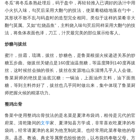
冬瓜”将冬瓜条熟处埋后，码于盘中，再轻轻推入已调好的汤汁中用
小火扒入味，勾芡后采用大翻勺的技法，使菜肴稳稳地落在勺中，
其形状不散不乱与码盘时的造型完全相同。类似于这样的菜肴非大
翻勺莫属。又如“红烧晶鱼”，主料烧入味勾芡后同样采用大翻勺的技
法，将鱼体表面色泽，刀工，汁芡最完美的部位展示给客人。
炒糖与拔丝
蜜汁，挂霜，琉璃，拔丝，炒糖色，是鲁菜根据火候递进关系的炒
糖五步曲。做拔丝关键点是160度油温熬糖，等温度降到140度再拔
丝，这时候丝会抽的很长，拔丝在发源地山东淄博几乎人人会做。
鲁菜厨师的绝技是油底沉糖：一锅油，上面油炸主料，油下面熬
糖，等到主料炸好了，拔丝也几乎同时做出来，集中体现了鲁菜厨
师把握火候的精湛功力。
整鸡出骨
鲁菜中使用整鸡出骨技法的是名菜是夏津布袋鸡，相传是元代的官
府菜。清乾隆间的
文学
家、夏津知县方学成，非常喜欢吃夏津的布
袋鸡，经常请夏津的名厨为他烹制此菜。也经常用此菜孝敬他的母
亲。县丞、教谕、典史等属寮也纷纷效仿，以布袋鸡奉敬父母。方