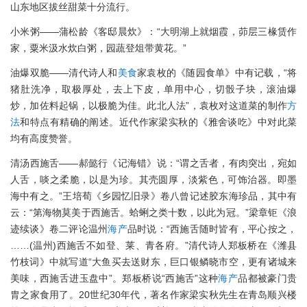
山东地区拔丝甜菜十分流行。
小米粥——蒲松龄《客邸晨炊》：“大明湖上就烟霞，茆层三椽赁作
家，粟米汲水炊白粥，园蔬登俎带黄花。”
油爆双脆——清代诗人和
美食
家袁枚的《随园食单》中有记载，“将
猪肚洗净，取极厚处，去上下皮，单用中心，切骰子块，滚油爆
炒，加佐料起锅，以极脆为佳。此北人法”，袁枚对这道菜的制作
方
法
和特点有精确的阐述。近代作家梁实秋的《雅舍谈吃》中对此菜
均有高度赞誉。
清汤西施舌——郝懿行《记海错》说：“谓之舌者，有肉突出，宛如
人舌，啖之柔脆，以是为珍。其壳圆厚，淡紫色，可饰治器。即墨
海中有之。”王培荀《乡园忆旧录》卷八曾记述胶东海珍品，其中有
云：“第海物莫美于西施舌。蛤蜊之类十数，以此为冠。”梁章钜《浪
迹续谈》卷二评论温州
海产
品时说：“西施舌随时皆有，平心按之，
……(温州)西施舌不如登、莱、青各府。”清代诗人郑板桥在《潍县
竹枝词》中就写道“大鱼买去送财东，巨口银鳞晓市空，更有诸城来
美味，西施舌进玉盘中”。郑板桥说“西施舌”这种
海产
品都被豪门贵
胄之家食用了。20世纪30年代，著名作家梁实秋先生在青岛顺兴楼