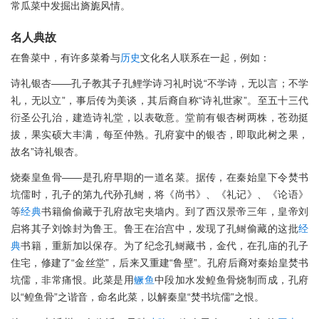
常瓜菜中发掘出旖旎风情。
名人典故
在鲁菜中，有许多菜肴与
历史
文化名人联系在一起，例如：
诗礼银杏——孔子教其子孔鲤学诗习礼时说“不学诗，无以言；不学
礼，无以立”，事后传为美谈，其后裔自称“诗礼世家”。至五十三代
衍圣公孔治，建造诗礼堂，以表敬意。堂前有银杏树两株，苍劲挺
拔，果实硕大丰满，每至仲熟。孔府宴中的银杏，即取此树之果，
故名”诗礼银杏。
烧秦皇鱼骨——是孔府早期的一道名菜。据传，在秦始皇下令焚书
坑儒时，孔子的第九代孙孔鲥，将《尚书》、《礼记》、《论语》
等
经典
书籍偷偷藏于孔府故宅夹墙内。到了西汉景帝三年，皇帝刘
启将其子刘馀封为鲁王。鲁王在治宫中，发现了孔鲥偷藏的这批
经
典
书籍，重新加以保存。为了纪念孔鲥藏书，金代，在孔庙的孔子
住宅，修建了“金丝堂”，后来又重建“鲁壁”。孔府后裔对秦始皇焚书
坑儒，非常痛恨。此菜是用
鳜鱼
中段加水发鳇鱼骨烧制而成，孔府
以“鳇鱼骨”之谐音，命名此菜，以解秦皇“焚书坑儒”之恨。