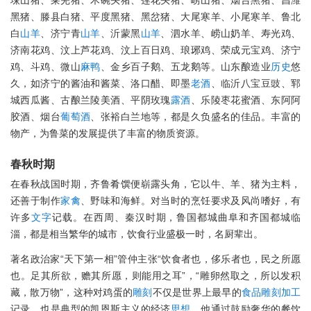
垛山猪、莱芜猪、木碗头猪、莲花头猪、崂山猪、烟台黑猪、昌潍
黑猪、滕县白猪、平度黑猪、黑岔猪、大尾寒羊、小尾寒羊、鲁北
白
山羊
、济宁青
山羊
、沂蒙黑
山羊
、泗水羊、崂山奶羊、寿光鸡、
济南花鸡、汶上芦花鸡、汶上百日鸡、琅琊鸡、荣成元宝鸡、济宁
鸡、斗鸡、微山
麻鸭
、金乡百子鹅、五龙鹅等。山东酿造业
历史
悠
久，如济宁的酱油和酱菜、洛口醋、即墨
老酒
、临沂八宝豆豉、郓
城西瓜酱、古酿兰陵美酒、平阴玫瑰
露酒
、乐陵枣花蜜酒、东阿阿
胶酒、烟台
葡萄酒
、张裕白兰地等，都是久负盛名的佳品。丰富的
物产，为鲁菜的发展提供了丰富的物质资源。
春秋时期
在春秋战国时期，齐鲁肴馔便崭露头角，它以牛、羊、猪为主料，
还善于制作
家禽
、野味和海鲜。对当时的烹饪要求及风尚嗜好，有
许多
文字
记载。在西周、秦汉时期，鲁国都城曲阜和齐国都城临
淄，都是相当繁华的城市，饮食行业盛极一时，名厨辈出。
著名政治家“天下第一相”管仲主张“饮食者也，侈乐者也，民之所愿
也。足其所欲，赡其所愿，则能用之耳”，“雕卵然取之，所以发积
藏，散万物”，这种对鸡蛋的
雕刻
不仅是世界上最早的
食品
雕刻
加工
记录，也是典型的凯恩斯主义的经济
思想
，他通过鼓励奢华的餐饮