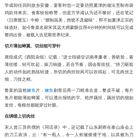
学成卸任回到故乡安徽，宴客时也一定要仿照夏津的做法烹制布袋
鸡款待来宾。食客纷纷称赞，但是方学成认为还不够好，还在笔记
《日廪馔玉》中称：“馔制虽美，然犹不及鄃味”，即不如夏津正宗的
味道好。如今鲁菜名厨宋其远大师蒙眼仅用4分钟的时间就可以完成
整鸡出骨，被载入吉尼斯世界纪录。
切片薄如蝉翼、切丝细可穿针
唐段成式《酉阳杂俎》记载：“进士段硕尝识南孝廉者，善斫脍，索
薄丝缕，轻可吹起，操刀响捷，若合节奏，因会客炫技。”持刀斫脍
人的动作如此熟练轻捷，所切的肉丝轻风可以吹得起，可见肉丝之
细，刀技之精。
鲁菜的温炝
鳜鱼
片，
鳜鱼
剔骨后再一刀精准去皮，整皮不破，每片
鱼片都能薄如蝉翼，可以透出报纸的字。炝拌藕丝，藕丝切的细如
发丝，每根丝都能穿过针眼。
在绸缎上切肉丝
宋人曾三异所撰的《同话录》中，还记载了山东厨师在泰山庙会上
的刀工表演，云：“有一庖人，令一人袒被俯偻于地，以其被为刀