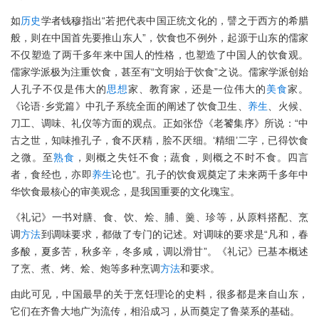
如
历史
学者钱穆指出“若把代表中国正统文化的，譬之于西方的希腊
般，则在中国首先要推山东人”，饮食也不例外，起源于山东的儒家
不仅塑造了两千多年来中国人的性格，也塑造了中国人的饮食观。
儒家学派极为注重饮食，甚至有“文明始于饮食”之说。儒家学派创始
人孔子不仅是伟大的
思想
家、教育家，还是一位伟大的
美食
家。
《论语·乡党篇》中孔子系统全面的阐述了饮食卫生、
养生
、火候、
刀工、调味、礼仪等方面的观点。正如张岱《老饕集序》所说：“中
古之世，知味推孔子，食不厌精，脍不厌细。‘精细’二字，已得饮食
之微。至
熟食
，则概之失饪不食；蔬食，则概之不时不食。四言
者，食经也，亦即
养生
论也”。孔子的饮食观奠定了未来两千多年中
华饮食最核心的审美观念，是我国重要的文化瑰宝。
《礼记》一书对膳、食、饮、烩、脯、羹、珍等，从原料搭配、烹
调
方法
到调味要求，都做了专门的记述。对调味的要求是“凡和，春
多酸，夏多苦，秋多辛，冬多咸，调以滑甘”。《礼记》已基本概述
了烹、煮、烤、烩、炮等多种烹调
方法
和要求。
由此可见，中国最早的关于烹饪理论的史料，很多都是来自山东，
它们在齐鲁大地广为流传，相沿成习，从而奠定了鲁菜系的基础。