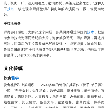
几，取肉一斤，运刀细缕之，撤肉而拭，兵被无丝毫之伤。”这种刀
工
技艺
，较之现今厨师垫绸布切肉丝的表演同出一辙，但更为绝
妙。
手拉活海参
鲜海参口感硬，为解决这个问题，鲁菜厨师通过抻拉的
技术
，把活
海参抻拉成为薄而透明的大片，海参筋膜透亮，薄如蝉翼，再进行
烹制，回弹后的手拉海参就已经软硬适中，或烹或煲，味道独特。
鲁菜名厨高速建“手拉活海参”的绝活破基尼斯世界纪录，他拉出了世
界最薄，只有0.003毫米的海参。
文化传统
饮食
哲学
饮食礼仪和上菜顺序——2500多年的管仲在其著作《管子·弟子职》
中说：“至于食时，先生将食，弟子馔馈。摄衽盥漱，跪坐而馈。置
酱错食，陈膳毋悖。凡置彼食，鸟兽鱼鳖，必先菜羹。羹胾中别，
胾在酱前，其设要方。饭是为卒，左酒右酱。告具而退，捧手而