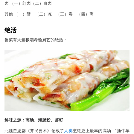
卤 （一）红卤（二）白卤
其他 （一）酥 （二）冻 （三）卷 （四）熏
绝活
鲁菜有大量极端考验厨艺的绝活：
鲜味之源：高汤、海肠粉、虾籽
北魏贾思勰《齐民要术》记载了
人类
烹饪史上最早的高汤：“捶牛羊