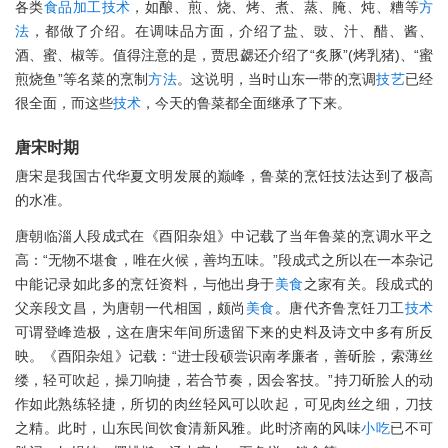
各类
食品
加工
技术
，如酿、煎、烧、烤、煮、蒸、腌、炖、糟等
方
法
，都做了介绍。在调味品方面，介绍了盐、豉、汁、醋、酱、
酒、蜜、椒等。值得注意的是，贾思勰还介绍了“炙豚”(烤乳猪)、“蜜
煎烧鱼”等名菜的烹制
方法
。这说明，当时山东一带的烹调
技艺
已经
很全面，而这些
技术
，今天的鲁菜都全面继承了下来。
唐宋时期
唐宋是我国古代华夏文明发展的巅峰，鲁菜的烹饪技法达到了极高
的水准。
唐朝临淄人段成式在《酉阳杂俎》中记载了当年鲁菜的烹调水平之
高：“无物不堪食，唯在火候，善均五味。”段成式之所以在一本杂记
中能记录如此多的烹饪资料，与他出身于
美食
之家有关。段成式的
父亲段文昌，为唐朝一代相国，颇尚
美食
。唐代齐鲁烹饪刀工
技术
可谓登峰造极，这在唐宋年间所遗留下来的史料及诗文中多有所反
映。《酉阳杂俎》记载：“进士段硕尝识南孝廉者，善斫脍，索薄丝
缕，轻可吹起，操刀响捷，若合节奏，因会客技。”持刀斫脍人的动
作如此熟练轻捷，所切的肉丝轻风可以吹起，可见肉丝之细，刀技
之精。此时，山东民间饮食清新风雅。此时济南的风味
小吃
已不可