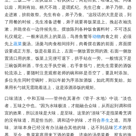
立。三饭二斗，左执虚豆，右执挟匕，周还而贰，唯嗛之视。同嗛
以齿，周则有始。柄尺不跪，是谓贰纪。先生已食，弟子乃彻。趋
走进漱，拚前敛祭。先生有命，弟子乃食。”这段话的大意是说，到
了用餐的时候，先生准备进餐，弟子就要将饭菜送上。挽起衣袖洗
漱，并跪坐在一边侍候先生。摆放陈列各种饭食酱料时，不可违反
礼仪规定。一般来说所上的菜品，鸟兽鱼鳖等
动物
肉食之前，必须
先上
蔬菜
羹汤。汤羹与肉食相间排列，肉肴摆在酱的前面，席面摆
设要成正方形。饭是在最后上，左面一侧放置饮用的酒; 右面一侧放
置清口用的浆。饭菜上完便可退下，拱手站在一旁。一般情况下是
三碗饭两杯酒，学生左手执空碗，右手拿筷勺，把先生需要的酒饭
轮流添上，要随时注意观察老师的碗和杯是否空了，要及时添加。
多位先生同时空碗时，则以年龄为序添加酒饭，如此周而复始。如
果用长勺就无需跪着送上，这是添酒添饭的规矩。
口味清淡，中和五味——管仲在其著作《管子·水地》中说: “淡也
者，五味之中也。”因为水味极淡，才能融合众味，从而起到调和得
宜的效果，所以淡味是大味，是至味。这里的“淡味”不是指菜肴烹调
的没有味道，而是恰当的、调和适中的味，才符合
养生
之道。而厚
味、浓味本身已经没有办法融合其他的味，达不到品味
艺术
的境
界。至今，鲁菜宴席用来下酒的菜肴、济南的汤类菜肴、胶东的海