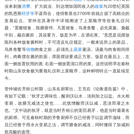
业来刺激
消费
、扩大就业、到达增加国民收入的
政策
与20世纪英国
的凯恩斯
经济学
不谋而合，使得鲁菜在2700年前就占据了高精尖的
发展起点。管仲在其著作中详细阐述了上菜顺序等饮食礼仪问
题，“置酱错食，陈膳毋悖。凡置彼食，鸟兽鱼鳖，必先菜羹。羹胾
中别，胾在酱前，其设要方。饭是为卒，左酒右浆。”意思是说摆放
陈列各种饭食酱料时，不可违反礼仪规定。一般来说所上的菜品，
鸟兽鱼鳖等
动物
肉食之前，必须先上
蔬菜
羹汤。汤羹与肉食相间排
列，肉肴摆在酱的前面，席面摆设要成正方形。饭是在最后上，左
面一侧放置饮用的酒; 右面一侧放置清口用的浆。这些说明早在春秋
时期山东饮食极为重视礼仪和上菜顺序，这种鲜明特点一直延续至
今。
管仲辅佐齐桓公时期，山东名厨辈出。王充在《论衡遣告篇》中，
有如下记载：“狄牙之调味也，酸则沃以水，淡则加之以盐。水火相
变易，故膳无咸淡之使也……此犹憎酸而沃以咸，恶淡而灌之水
也。”文中说的狄牙，就是当时齐桓公的宠臣易牙，他是当时最著名
的厨师。可见春秋时期的齐鲁厨师不仅已经善于以盐调节滋味，而
且已经善于用水火变易之法，调节膳食的咸淡，同时懂得了加咸则
愈其酸的道理。