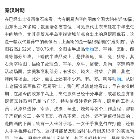
秦汉时期
在已经出土汉画像石来看，含有庖厨内容的图像全国大约有近40幅 ,
山东出土20多幅 , 数量居各省首位，可见汉代山东烹饪在中华烹饪
中的地位。尤其是胶东半岛南端诸城前凉台出土的庖厨画像石，这
是一幅汉代墓葬中的画像石，上面绘的是一幅很精细的“庖厨图”。该
图石高1.52米，宽0.76米。全图由半成品
食物
架、宰牲、烹制、酿
造等部分组成。上端的半成品架上，悬挂着龟、鱼、兔、猪等。其
右为宰牲图，描绘了处理鱼、宰羊、杀牛、屠猪、杀狗、宰鸡鸭等
活动场面。炊羹和烹制部分，有汲水、烧火、劈柴、合面、蒸煮、
烤肉等场面。此外，画面上还有不少鸡、鸭、鹅、狗等
动物
。从以
上这幅汉墓画像石“庖厨图”上，我们可以清楚地看出，早在秦汉时
期，在如今的胶东半岛上，烹饪原料已经十分丰富，或者说是齐鲁
厨师烹饪取料已相当广泛。特别值得注意的还有，厨房的工作人
员，从原料选择、宰杀、洗涤、蒸煮、烧烤等各个工作流程，都有
了严密的分工，各司其职，有条不紊。此外，还有更值得注意的，
是图画的下面，绘有一人坐卧于地，一女子手执烹勺在打他，还有
人手举棍棒在打他，这很可能是反映当时“执行厨房纪律”的实况写
照。过去，厨房内师傅训斥徒弟，甚至以棍棒相加，是家常便饭