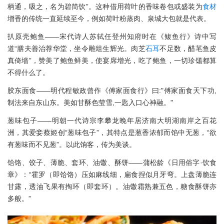
柄通，吸之，名为碧筒饮”。这种借用荷叶的香味卷包或盛装为
食材
增香的传统一直延续至今，例如荷叶粉蒸肉、泉城大包就是代表。
扒原壳鲍鱼——宋代诗人苏轼任登州知府时在《鳆鱼行》诗中写
道“膳夫善治荐华堂，坐令雕俎生辉光。肉芝
石耳
不足数，醋芼鱼皮
真倚墙”，赞美了鲍鱼鲜美，使宴席增光，吃了鲍鱼，一切珍馐都算
不得什么了。
胶东面食——明代程敏政曾作《傅家面食行》曰:"傅家面食天下功,
制法来自东山东。美如甘酥色莹雪,一匙入口心神融。"
葱味包子——明朝一代诗宗李攀龙晚年居济南大明湖南岸之百花
洲，其爱妾蔡姬创“葱味包子”，其特点是葱香浓郁而馅中无葱，“欲
有葱味而不见葱”。以此饷客，传为美谈。
饸饹、饺子、薄脆、套环、油馓、酥饼——蒲松龄《日用俗字·饮食
章》：“霍罗（即饸饹）压如麻线细，扁食捏似月牙弯。上盘薄脆连
甘露，透油飞果有掏环（即套环）。油馓霜熟兼五色，糖食酥饼亦
多般。”