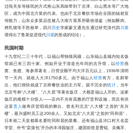
过闯关东等移民的方式将山东风味带到了京津、白山黑水等广大地
区，成为中国北方菜的代表。也由于北京餐饮市场在全国的辐射宣
传能力，山东众多菜品也被几大南方菜系所吸收借鉴（例如酥肉、
烤乳猪等不胜枚举，四川
历史
学家蒙文通先生通过研究清代四
川菜
谱得出了鲁菜促进现代
川菜
的形成的结论）。
民国时期
十九世纪二三十年代，以福山帮独领风骚，山东福山县城内知名饭
馆就已有三四十家。例如开业于清道光年间的吉升馆，以
经营
燕
窝、鱼翅、海参席著名，日营业额平均大洋百元以上，1936年清明
节一天内．就收入大洋1750多元。由于福山人
经营
有方，名厨辈
出，他们很快就成了京师餐饮业的主力军。据不完全的
统计
，当年
北京号称“八大楼”、“八大居”等著名饭庄，大都是福山人开的。这家
饭庄的规模十分惊人——店内不光有高雅的厅堂和设施，而且有供
达富
贵人
做寿庆贺唱戏的舞台。曾名列北京“八大楼”之首的“东兴
楼”，最兴盛时员工达200余人。又如北京“八大居”之首的“同和居”，
日本裕二天皇都慕名要吃同和居的菜肴。还有福山县浒口村大名栾
学堂、外号“栾蒲包”开办的丰泽园饭庄，建国前曾是曹锟、吴佩孚、