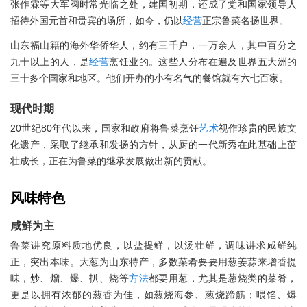
张作霖等大军阀时常光临之处，建国初期，还成了党和国家领导人
招待外国元首和贵宾的场所，如今，仍以
经营
正宗鲁菜名扬世界。
山东福山籍的海外华侨华人，约有三千户，一万余人，其中百分之
九十以上的人，是
经营
烹饪业的。这些人分布在遍及世界五大洲的
三十多个国家和地区。他们开办的小有名气的餐馆就有六七百家。
现代时期
20世纪80年代以来，国家和政府将鲁菜烹饪
艺术
视作珍贵的民族文
化遗产，采取了继承和发扬的方针，从厨的一代新秀在此基础上茁
壮成长，正在为鲁菜的继承发展做出新的贡献。
风味特色
咸鲜为主
鲁菜讲究原料质地优良，以盐提鲜，以汤壮鲜，调味讲求咸鲜纯
正，突出本味。大葱为山东特产，多数菜肴要要用葱姜蒜来增香提
味，炒、熘、爆、扒、烧等
方法
都要用葱，尤其是葱烧类的菜肴，
更是以拥有浓郁的葱香为佳，如葱烧海参、葱烧蹄筋；喂馅、爆