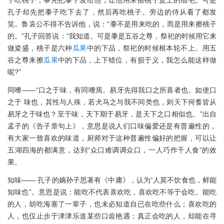
子吃桃子，事先把黍子发给他，让他用来擦桃子皮上的细毛。可是
孔子却先把黍子吃下去了，然后再吃桃子。旁边的侍从看了都发
笑。鲁哀公不得不告诉他，说：“黍不是用来吃的，而是用来擦桃子
的。”孔子回答说：“我知道。可是黍是五谷之尊，祭祀的时候用它来
做粢盛，桃子是六种
瓜果
中的下品，祭祀的时候根本轮不上。用五
谷之尊来擦
瓜果
中的下品，上下错位，有损于义，我怎么能这样做
呢?”
同嗜——“口之于味，有同嗜焉。易牙先得我口之所喜者也。如使口
之于 味也，其性与人殊，若犬马之与我不同类也，则天下何耆皆从
易牙之于味也？至于味，天下期于易牙，是天下之口相似也。”出自
孟子的《告子章句上》，意思是说人们口味偏爱还是有普遍性的，
有大家一致喜欢的味道，厨师对于这种普遍性偏好的把握，可以让
五湖四海的都满意，达到“众口难调调众口，一人巧作千人食”的效
果。
知味—— 孔子的嫡孙子思著有《中庸》，认为“人莫不饮食也，鲜能
知味也”。意思是说：能吃不代表喜欢吃，喜欢吃不等于会吃。能吃
的人，胡吃海塞了一辈子，也未必知道自已在吃些什么；喜欢吃的
人，也仅止步于津津乐道某些口齿艳遇；真正会吃的人，却能在寻