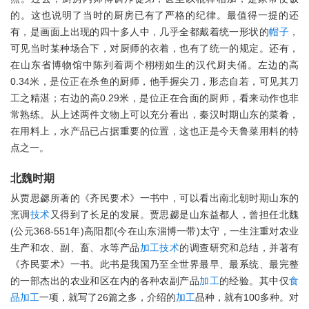
的。这也说明了当时的厨房已有了严格的纪律。最值得一提的还
有，是画面上出现的四十多人中，几乎全都戴着统一形状的
帽子
，
可见当时某种场合下，对厨师的衣着，也有了统一的规定。还有，
在山东省博物馆中陈列着两个栩栩如生的汉代厨夫俑。左边的高
0.34米，是位正在杀鱼的厨师，他手握尖刀，形态自若，可见其刀
工之精湛；右边的高0.29米，是位正在合面的厨师，看来动作也非
常熟练。从上述两件文物上可以充分看出，秦汉时期山东的菜肴，
在用料上，水产品已占据重要的位置，这也正是今天鲁菜用料的特
点之一。
北魏时期
从贾思勰所著的《齐民要术》一书中，可以看出南北朝时期山东的
烹调
技术
又得到了长足的发展。贾思勰是山东益都人，曾担任北魏
(公元368-551年)高阳郡(今在山东淄博一带)太守，一生注重对农业
生产和农、副、畜、水等产品
加工
技术
的调查研究和总结，并著有
《齐民要术》一书。此书是我国乃至全世界最早、最系统、最完整
的一部杰出的农业和区在内的各种农副产品
加工
的经验。其中仅
食
品
加工
一项，就写了26篇之多，介绍的
加工
品种，就有100多种。对