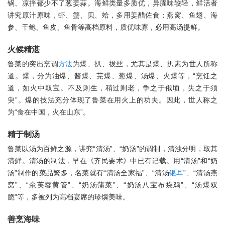
锅、凉拌都少不了葱姜蒜。海鲜类量多质优，异腥味较轻，鲜活者
讲究原汁原味，虾、蟹、贝、蛤，多用姜醋佐食；燕窝、鱼翅、海
参、干鲍、鱼皮、鱼骨等高档原料，质优味寡，必用高汤提鲜。
火候精湛
鲁菜的突出烹调
方法
为爆、扒、拔丝，尤其是爆、扒素为世人所称
道。爆，分为油爆、酱爆、芫爆、葱爆、汤爆、火爆等，“烹饪之
道，如火中取宝。不及则生，稍过则老，争之于俄顷，失之于须
臾”。爆的技法充分体现了鲁菜在用火上的功夫。因此，世人称之
为“食在中国，火在山东”。
精于制汤
鲁菜以汤为百鲜之源，讲究“清汤”、“奶汤”的调制，清浊分明，取其
清鲜。清汤的制法，早在《齐民要术》中已有记载。用“清汤”和“奶
汤”制作的菜品繁多，名菜就有“清汤全家福”、“清汤
银耳
”、“清汤燕
窝”、“氽芙蓉黄管”、“奶汤蒲菜”、“奶汤八宝布袋鸡”、“汤爆双
脆”等，多被列为高档宴席的珍馔美味。
善烹海味