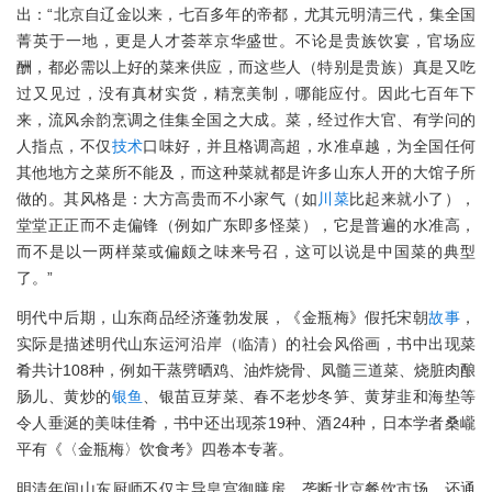
出：“北京自辽金以来，七百多年的帝都，尤其元明清三代，集全国
菁英于一地，更是人才荟萃京华盛世。不论是贵族饮宴，官场应
酬，都必需以上好的菜来供应，而这些人（特别是贵族）真是又吃
过又见过，没有真材实货，精烹美制，哪能应付。因此七百年下
来，流风余韵烹调之佳集全国之大成。菜，经过作大官、有学问的
人指点，不仅
技术
口味好，并且格调高超，水准卓越，为全国任何
其他地方之菜所不能及，而这种菜就都是许多山东人开的大馆子所
做的。其风格是：大方高贵而不小家气（如
川菜
比起来就小了），
堂堂正正而不走偏锋（例如广东即多怪菜），它是普遍的水准高，
而不是以一两样菜或偏颇之味来号召，这可以说是中国菜的典型
了。”
明代中后期，山东商品经济蓬勃发展，《金瓶梅》假托宋朝
故事
，
实际是描述明代山东运河沿岸（临清）的社会风俗画，书中出现菜
肴共计108种，例如干蒸劈晒鸡、油炸烧骨、凤髓三道菜、烧脏肉酿
肠儿、黄炒的
银鱼
、银苗豆芽菜、春不老炒冬笋、黄芽韭和海垫等
令人垂涎的美味佳肴，书中还出现茶19种、酒24种，日本学者桑巄
平有《〈金瓶梅〉饮食考》四卷本专著。
明清年间山东厨师不仅主导皇宫御膳房、垄断北京餐饮市场，还通