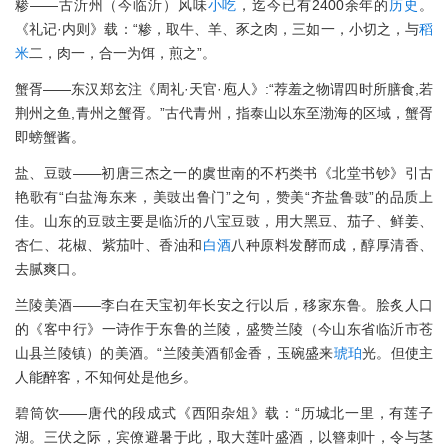
糁——古沂州（今临沂）风味
小吃
，迄今已有2400余年的
历史
。
《礼记·内则》载：“糁，取牛、羊、豕之肉，三如一，小切之，与
稻
米
二，肉一，合一为饵，煎之”。
蟹胥——东汉郑玄注《周礼·天官·庖人》:“荐羞之物谓四时所膳食,若
荆州之鱼,青州之蟹胥。”古代青州，指泰山以东至渤海的区域，蟹胥
即螃蟹酱。
盐、豆豉——初唐三杰之一的虞世南的不朽类书《北堂书钞》引古
艳歌有“白盐海东来，美豉出鲁门”之句，赞美“齐盐鲁豉”的品质上
佳。山东的豆豉主要是临沂的八宝豆豉，用大黑豆、茄子、鲜姜、
杏仁、花椒、紫茄叶、香油和
白酒
八种原料发酵而成，醇厚清香、
去腻爽口。
兰陵美酒——李白在天宝初年长安之行以后，移家东鲁。脍炙人口
的《客中行》一诗作于东鲁的兰陵，盛赞兰陵（今山东省临沂市苍
山县兰陵镇）的美酒。“兰陵美酒郁金香，玉碗盛来
琥珀
光。但使主
人能醉客，不知何处是他乡。
碧筒饮——唐代的段成式《西阳杂俎》载：“历城北一里，有莲子
湖。三伏之际，宾僚避暑于此，取大莲叶盛酒，以簪刺叶，令与茎