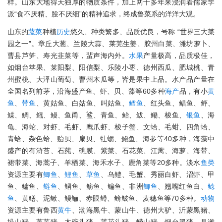
样。山东大地得天独厚的物质条件，加上两千多年来浸润着儒家学
派“食不厌精、脍不厌细”的精神追求，终成鲁菜系的洋洋大观。
山东的
蔬菜
种植
历史
悠久、种类繁多、品质优良，号称 “世界三大菜
园之一”。章丘大葱、兰陵大蒜、莱芜生姜、胶州白菜、潍坊萝卜、
曹县芦笋、寿光韭菜等，蜚声海内外。
水果
产量极高，品质极佳，
如烟台苹果、莱阳梨、阳信梨、乐陵小枣、德州西瓜、肥城桃、青
州蜜桃、大泽山葡萄、曹州木瓜等，皆是果中上品。水产品产量在
全国名列前茅，沿海盛产鱼、虾、贝、藻等60多种
海产
品，有小
黄
鱼
、
带鱼
、黄姑鱼、白姑鱼、叫姑鱼、
鳕鱼
、红头鱼、鲳鱼、鲆、
鲽、鲷、鳐、鳗、鱼甬、鲨、青鱼、鲐、鲅、鳓、梭鱼、
银鱼
、海
龟、海蛇、对虾、毛虾、鹰爪虾、梭子蟹、文蛤、毛蚶、四角蛤、
青蛤、杂色蛤、贻贝、扇贝、牡蛎、鲍鱼、海参等40多种，海藻中
盛产的有浒苔、石莼、礁膜、紫菜、石花菜、江蓠、海萝、海带、
裙带菜、海蒿子、羊栖菜、海禾水子、鹿角菜等20多种。淡水
鱼类
资源主要有
鲫鱼
、
鲤鱼
、
草鱼
、乌鳢、毛蟹、秀丽白虾、沼虾、甲
鱼、鳙鱼、
鲢鱼
、鲴鱼、鲂鱼、鳊鱼、非洲
鲫鱼
、翘嘴红鱼白、
鲶
鱼
、黄鳝、泥鳅、鳗鲡、赤眼鳟、鳑鲏鱼、麦穗鱼等70多种。
动物
资源主要有鲁西
黄牛
、渤海黑牛、蒙山牛、德州大驴、沂蒙黑猪、