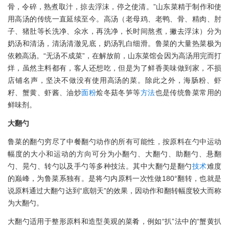
骨，令碎，熟煮取汁，掠去浮沫，停之使清。”山东菜精于制作和使
用高汤的传统一直延续至今。高汤（老母鸡、老鸭、骨、精肉、肘
子、猪肚等长洗净、氽水，再洗净，长时间熬煮，撇去浮沫）分为
奶汤和清汤，清汤清澈见底，奶汤乳白细滑。鲁菜的大量热菜极为
依赖高汤。“无汤不成菜”，在解放前，山东菜馆会因为高汤用完而打
烊，虽然主料都有，客人还想吃，但是为了鲜香美味做到家，不损
店铺名声，坚决不做没有使用高汤的菜。除此之外，海肠粉、虾
籽、蟹黄、虾酱、油炒
面粉
烩冬菇冬笋等
方法
也是传统鲁菜常用的
鲜味剂。
大翻勺
鲁菜的翻勺穷尽了中餐翻勺动作的所有可能性，按原料在勺中运动
幅度的大小和运动的方向可分为小翻勺、大翻勺、助翻勺、悬翻
勺、晃勺、转勺以及手勺等多种技法。其中大翻勺是翻勺
技术
难度
的巅峰，为鲁菜系独有。是将勺内原料一次性做180°翻转，也就是
说原料通过大翻勺达到“底朝天”的效果，因动作和翻转幅度较大而称
为大翻勺。
大翻勺适用于整形原料和造型美观的菜肴，例如“扒”法中的“蟹黄扒