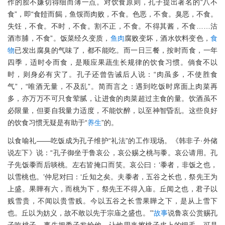
作的脍不嫌切得细而薄一点。对饮食原则，孔子提出著名的“八不
食”，即“食饐而餲，鱼馁而肉败，不食。色恶，不食。臭恶，不食。
失饪，不食。不时，不食。割不正，不食。不得其酱，不食……沽
酒市脯，不食”。饭菜经久变质，
鱼肉
腐败变坏，酒水饮料变色，
食
物
已发出腐臭的气味了，都不能吃。而一日三餐，按时而食，一年
四季，适时令而食，是顺应果蔬生长规律的饮食习惯。倘食不以
时，则身必有灾了。孔子还曾告诫后人说：“肉虽多，不使胜食
气”，“唯酒无量，不及乱”。简而言之：遇到吃饭时席面上肉菜再
多，亦万万不可只食荤腻，让进食的肉菜超过主食的量。饮酒虽不
必限量，但要自我量力适度，不能饮醉，以至神智昏乱。这些良好
的饮食习惯无疑是有助于“
养生
”的。
以食喻礼——吃饭成为孔子维护“礼法”的工作现场。《韩非子·外储
说左下》说：“孔子御坐于鲁哀公，哀公赐之桃与黍。哀公请用。孔
子先饭黍而后啖桃。左右皆掩口而笑。哀公曰：‘黍者，非饭之也，
以雪桃也。’仲尼对曰：‘丘知之矣。夫黍者，五谷之长也，祭先王为
上盛。果瞱有六，而桃为下，祭先王不得入庙。丘闻之也，君子以
贱雪贵，不闻以贵雪贱。今以五谷之长雪果瞱之下，是从上雪下
也。丘以为妨义，故不敢以先于宗庙之盛也。’”
故事
说鲁哀公赏赐孔