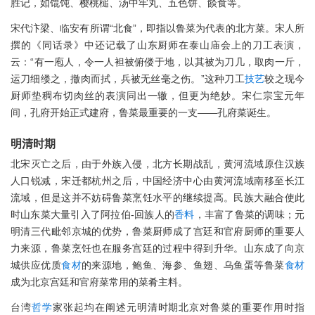
胜记，如馄饨、樱桃槌、汤中牢丸、五色饼、餤食等。
宋代汴梁、临安有所谓“北食”，即指以鲁菜为代表的北方菜。宋人所
撰的《同话录》中还记载了山东厨师在泰山庙会上的刀工表演，
云：“有一庖人，令一人袒被俯偻于地，以其被为刀几，取肉一斤，
运刀细缕之，撤肉而拭，兵被无丝毫之伤。”这种刀工
技艺
较之现今
厨师垫稠布切肉丝的表演同出一辙，但更为绝妙。宋仁宗宝元年
间，孔府开始正式建府，鲁菜最重要的一支——孔府菜诞生。
明清时期
北宋灭亡之后，由于外族入侵，北方长期战乱，黄河流域原住汉族
人口锐减，宋迁都杭州之后，中国经济中心由黄河流域南移至长江
流域，但是这并不妨碍鲁菜烹饪水平的继续提高。民族大融合使此
时山东菜大量引入了阿拉伯-回族人的
香料
，丰富了鲁菜的调味；元
明清三代毗邻京城的优势，鲁菜厨师成了宫廷和官府厨师的重要人
力来源，鲁菜烹饪也在服务宫廷的过程中得到升华。山东成了向京
城供应优质
食材
的来源地，鲍鱼、海参、鱼翅、乌鱼蛋等鲁菜
食材
成为北京宫廷和官府菜常用的菜肴主料。
台湾
哲学
家张起均在阐述元明清时期北京对鲁菜的重要作用时指