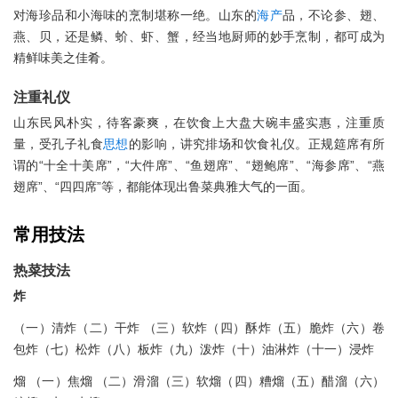
对海珍品和小海味的烹制堪称一绝。山东的
海产
品，不论参、翅、
燕、贝，还是鳞、蚧、虾、蟹，经当地厨师的妙手烹制，都可成为
精鲜味美之佳肴。
注重礼仪
山东民风朴实，待客豪爽，在饮食上大盘大碗丰盛实惠，注重质
量，受孔子礼食
思想
的影响，讲究排场和饮食礼仪。正规筵席有所
谓的“十全十美席”，“大件席”、“鱼翅席”、“翅鲍席”、“海参席”、“燕
翅席”、“四四席”等，都能体现出鲁菜典雅大气的一面。
常用技法
热菜技法
炸
（一）清炸（二）干炸 （三）软炸（四）酥炸（五）脆炸（六）卷
包炸（七）松炸（八）板炸（九）泼炸（十）油淋炸（十一）浸炸
熘 （一）焦熘 （二）滑溜（三）软熘（四）糟熘（五）醋溜（六）