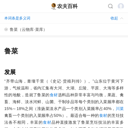
农夫百科
本词条是多义词
收起
☉
鲁菜（云物库·菜库）
鲁菜
发展
“齐带山海，膏壤千里（《史记·货殖列传》）。”山东位于黄河下
游，气候温和，省内汇集有大河、大湖、丘陵、平原、大海等多样
性的地貌，造就了鲁菜的
食材
选料品种异常丰富与均衡，果蔬、禽
畜、海鲜、淡水河鲜、山菌、干制珍品等每个类别的入菜频率都在
15%～18%之间（淮扬菜淡水产品一个类别入菜频率占40%，
川菜
禽畜一个类别的入菜频率占50%）。最适合每一种的
食材
的烹饪技
法各不相同，丰富的
食材
品种直接激发了鲁菜烹饪技法的丰富多